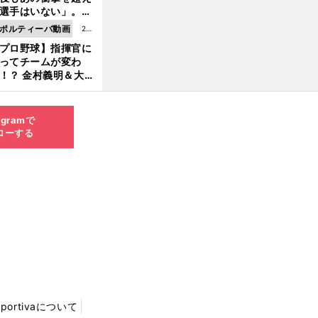
8.0
選手はいない」。PL
6更
園トリオが衝撃を受
ポルティーバ動画
202
新
た選手
プロ野球】指揮官に
6.0
ってチームが変わ
8.0
！？ 金村義明＆大塚
6更
二が語る歴代監督エ
新
ソード
agramで
ローする
Sportivaについて