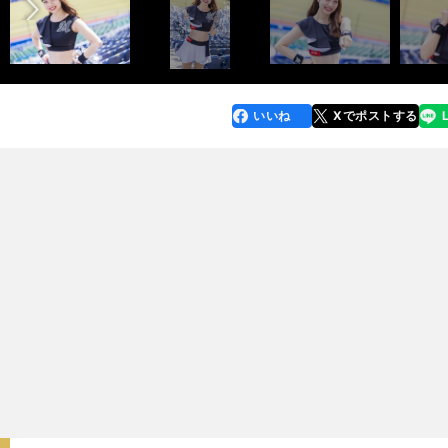
いいね
Xでポストする
line
faceboo
x
k