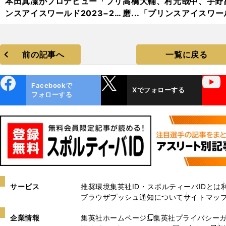
本田真凜がプロデビュー「プリ
高橋大輔、村元哉中、宇野
ンスアイスワールド2023−20
磨...「プリンスアイスワー
24」フォトギャラリー
2023−2024」フォトギャ
リー
前の記事へ
一覧に戻る
ebo
X
YouTube
Facebookで
Xでフォローする
ok
フォローする
サービス
推奨環境
集英社ID・スポルティーバIDとは
ブラウザプッシュ通知について
サイトマッ
企業情報
集英社ホームページ
集英社プライバシー
新