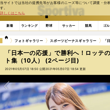
当サイトでは当社の提携先等がお客様のニーズ等について調査・分析し
web Sportiva (webスポルティーバ)
す。
詳しくはこちら
新着
ランキング
野球
サッカー
競馬
ゴル
we
フォトギャラリー
スポーツビーナスギャラリー
「日
b
ス
「日本一の応援」で勝利へ！ロッテ
ポ
ル
ト集（10人） (2ページ目)
テ
2021年05月07日 18:50 公開
2021年05月07日 18:54 更新
ィ
ー
バ
次へ