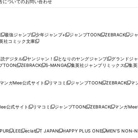
告についてのお問い合わせ
プ
最強ジャンプ
少年ジャンプ+
ジャンプTOON
ZEBRACK
ジ
新
新
新
新
新
英社コミック文庫
し
新
し
し
し
し
い
い
し
い
い
い
ウ
ウ
い
ウ
ウ
ウ
購読デジタル
ヤンジャン！
となりのヤングジャンプ
グランドジ
新
新
新
ィ
ィ
ウ
ィ
ィ
ィ
プTOON
ZEBRACK
S-MANGA
集英社ジャンプリミックス
集英
新
し
新
し
新
し
新
ン
ン
ィ
ン
ン
ン
し
い
し
い
し
い
し
ド
ド
ン
ド
ド
ド
い
ウ
い
ウ
い
ウ
い
ウ
ウ
ド
ウ
ウ
ウ
マンガMee公式サイト
リマコミ
ジャンプTOON
ZEBRACK
マン
新
新
新
新
ウ
ィ
ウ
ィ
ウ
ィ
ウ
で
で
ウ
で
で
で
し
し
し
し
し
ィ
ン
ィ
ン
ィ
ン
ィ
開
開
で
開
開
開
い
い
い
い
い
ン
ド
ン
ド
ン
ド
ン
く
く
開
く
く
く
ウ
ウ
ウ
ウ
ウ
ド
ウ
ド
ウ
ド
ウ
ド
ee公式サイト
リマコミ
ジャンプTOON
ZEBRACK
マンガMeet
く
新
新
新
新
ィ
ィ
ィ
ィ
ィ
ウ
で
ウ
で
ウ
で
ウ
し
し
し
し
ン
ン
ン
ン
ン
で
開
で
開
で
開
で
い
い
い
い
ド
ド
ド
ド
ド
開
く
開
く
開
く
開
ウ
ウ
ウ
ウ
ウ
ウ
ウ
ウ
ウ
PUR
LEE
eclat
T JAPAN
HAPPY PLUS ONE
MEN'S NON-
く
く
く
く
新
新
新
新
新
ィ
ィ
ィ
ィ
で
で
で
で
で