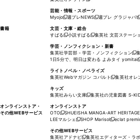
し
新
し
し
し
ン
ィ
ン
ン
開
で
開
で
い
し
い
い
い
ド
ン
ド
ド
芸能・情報・スポーツ
く
開
く
開
ウ
い
ウ
ウ
ウ
ウ
ド
ウ
ウ
Myojo
週プレNEWS
週プレ グラジャパ!
く
く
新
新
新
ィ
ウ
ィ
ィ
ィ
で
ウ
で
で
し
し
ン
ィ
ン
ン
ン
書籍
文芸・文庫・総合
開
で
開
開
い
い
ド
ン
ド
ド
ド
すばる
小説すばる
集英社 文芸ステーシ
く
開
く
く
新
新
ウ
ウ
ウ
ド
ウ
ウ
ウ
く
し
し
ィ
ィ
学芸・ノンフィクション・新書
で
ウ
で
で
で
い
い
ン
ン
集英社学芸部 - 学芸・ノンフィクション
開
で
開
開
開
新
ウ
ウ
ド
ド
1日5分で、明日は変わる よみタイ yomitai
く
開
く
く
く
し
新
ィ
ィ
ウ
ウ
く
い
ン
ン
ライトノベル・ノベライズ
で
で
ウ
ド
ド
集英社Webマガジン コバルト
集英社オレ
開
開
新
ィ
ウ
ウ
く
く
し
ン
キッズ
で
で
い
ド
集英社みらい文庫
集英社の児童図書 S-KID
開
開
新
ウ
ウ
く
く
し
ィ
オンラインストア・
オンラインストア
で
い
ン
その他WEBサービス
OTO
SHUEISHA MANGA-ART HERITAGE
開
新
ウ
ド
LEEマルシェ
SHOP Marisol
eclat prem
く
し
新
新
ィ
ウ
い
し
し
ン
その他WEBサービス
で
ウ
い
い
ド
集英社アドナビ
集英社エディターズ・ラ
開
新