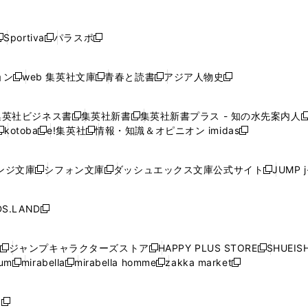
し
し
し
し
し
ン
ン
ン
ン
開
開
開
開
開
い
い
い
い
い
ド
ド
ド
ド
く
く
く
く
く
ウ
ウ
ウ
ウ
ウ
ウ
ウ
ウ
ウ
Sportiva
パラスポ
新
新
ィ
ィ
ィ
ィ
ィ
で
で
で
で
し
し
し
ン
ン
ン
ン
ン
開
開
開
開
い
い
い
ド
ド
ド
ド
ド
ョン
web 集英社文庫
青春と読書
アジア人物史
く
く
く
く
新
新
新
新
ウ
ウ
ウ
ウ
ウ
ウ
ウ
ウ
し
し
し
し
ィ
ィ
ィ
で
で
で
で
で
い
い
い
い
ン
ン
ン
集英社ビジネス書
集英社新書
集英社新書プラス - 知の水先案内人
開
開
開
開
開
新
新
新
ウ
ウ
ウ
ウ
ド
ド
ド
kotoba
e!集英社
情報・知識＆オピニオン imidas
く
く
く
く
く
新
し
新
し
新
ィ
ィ
ィ
ィ
ウ
ウ
ウ
し
し
い
し
い
し
ン
ン
ン
ン
で
で
で
い
い
ウ
い
ウ
い
ド
ド
ド
ド
ンジ文庫
シフォン文庫
ダッシュエックス文庫公式サイト
JUMP 
開
開
開
新
新
新
ウ
ウ
ィ
ウ
ィ
ウ
ウ
ウ
ウ
ウ
く
く
く
し
し
し
ィ
ィ
ン
ィ
ン
ィ
で
で
で
で
い
い
い
ン
ン
ド
ン
ド
ン
S.LAND
開
開
開
開
新
ウ
ウ
ウ
ド
ド
ウ
ド
ウ
ド
く
く
く
く
し
ィ
ィ
ィ
ウ
ウ
で
ウ
で
ウ
い
ン
ン
ン
ジャンプキャラクターズストア
HAPPY PLUS STORE
SHUEIS
で
で
開
で
開
で
新
新
新
ウ
ド
ド
ド
ium
mirabella
mirabella homme
zakka market
開
開
く
開
く
開
し
新
新
新
し
新
し
ィ
ウ
ウ
ウ
く
く
く
く
い
し
し
い
し
し
い
ン
で
で
で
ウ
い
い
ウ
い
い
ウ
ド
ボ
開
開
開
新