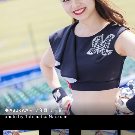
◆ASUKAさん ７年目 リーダー
◆ASUKAさん ７年目 リーダー
◆ASUKAさん ７年目 リーダー
◆ASUKAさん ７年目 リーダー
◆TOKOさん ５年目 サブリーダー
◆TOKOさん ５年目 サブリーダー
◆TOKOさん ５年目 サブリーダー
◆TOKOさん ５年目 サブリーダー
◆YUKAさん ４年目 サブリーダー
◆YUKAさん ４年目 サブリーダー
◆YUKAさん ４年目 サブリーダー
◆YUKAさん ４年目 サブリーダー
◆MINAMIさん ３年目
◆MINAMIさん ３年目
◆MINAMIさん ３年目
◆MINAMIさん ３年目
◆RINOさん ２年目
◆RINOさん ２年目
◆RINOさん ２年目
◆RINOさん ２年目
◆MANAMIさん ６年目
◆MANAMIさん ６年目
◆MANAMIさん ６年目
◆MANAMIさん ６年目
◆YUKIさん ７年目
◆YUKIさん ７年目
◆YUKIさん ７年目
◆YUKIさん ７年目
◆MOEMIさん ２年目
◆MOEMIさん ２年目
◆MOEMIさん ２年目
◆MOEMIさん ２年目
◆YUIさん ５年目
◆YUIさん ５年目
◆YUIさん ５年目
◆YUIさん ５年目
◆HINAさん ２年目
◆HINAさん ２年目
◆HINAさん ２年目
◆HINAさん ２年目
M☆Splash!!のメンバーたち
前へ
photo by Tatematsu Naozumi
photo by Tatematsu Naozumi
photo by Tatematsu Naozumi
photo by Tatematsu Naozumi
photo by Tatematsu Naozumi
photo by Tatematsu Naozumi
photo by Tatematsu Naozumi
photo by Tatematsu Naozumi
photo by Tatematsu Naozumi
photo by Tatematsu Naozumi
photo by Tatematsu Naozumi
photo by Tatematsu Naozumi
photo by Tatematsu Naozumi
photo by Tatematsu Naozumi
photo by Tatematsu Naozumi
photo by Tatematsu Naozumi
photo by Tatematsu Naozumi
photo by Tatematsu Naozumi
photo by Tatematsu Naozumi
photo by Tatematsu Naozumi
photo by Tatematsu Naozumi
photo by Tatematsu Naozumi
photo by Tatematsu Naozumi
photo by Tatematsu Naozumi
photo by Tatematsu Naozumi
photo by Tatematsu Naozumi
photo by Tatematsu Naozumi
photo by Tatematsu Naozumi
photo by Tatematsu Naozumi
photo by Tatematsu Naozumi
photo by Tatematsu Naozumi
photo by Tatematsu Naozumi
photo by Tatematsu Naozumi
photo by Tatematsu Naozumi
photo by Tatematsu Naozumi
photo by Tatematsu Naozumi
photo by Tatematsu Naozumi
photo by Tatematsu Naozumi
photo by Tatematsu Naozumi
photo by Tatematsu Naozumi
photo by Tatematsu Naozumi