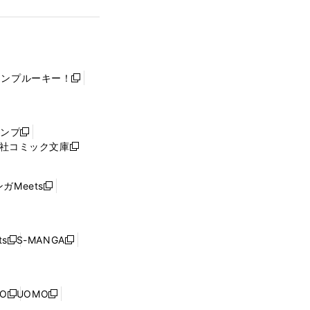
ャンプルーキー！
新
し
い
ウ
ャンプ
新
ィ
社コミック文庫
し
新
ン
い
し
ド
ウ
い
ウ
ガMeets
新
ィ
ウ
で
し
ン
ィ
開
い
ド
ン
く
ウ
ウ
ド
s
S-MANGA
新
新
ィ
で
ウ
し
し
ン
開
で
い
い
ド
く
開
ウ
ウ
ウ
NO
UOMO
く
新
新
ィ
ィ
で