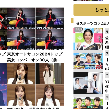
い
もっと
各スポーツコラム記
PR
そ
佐
悪
Ⅰ
ち
ス
ップ
東京オートサロン2024トップ
抜
中
美女コンパニオン30人（前
【
と
ら
編）「全身フォト」
8
最
ニ
き
Y
弦
中
ス
【
り