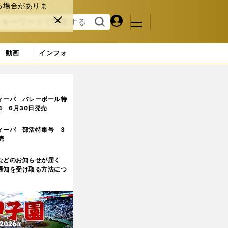
る場合がありま
マイペ
閉じ
検索
メニュ
ー
る
す
ジ
る
動画
インフォ
(2ページ目)
ィーバ バレーボール特
.4 6月30日発売
ィーバ 部活特集号 3
売
などのお知らせが届く
通知を受け取る方法につ