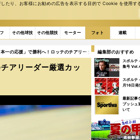
たり、お客様にお勧めの広告を表⽰する⽬的で Cookie を使⽤す
フ
その他球技
その他競技
モーター
フォト
連載
本一の応援」で勝利へ！ロッテのチアリーダー厳選カット集（10人） 
編集部のおすすめ
スポルテ
のチアリーダー厳選カッ
集号 Vol
スポルテ
月16日発
最新記事
プッシュ
いて