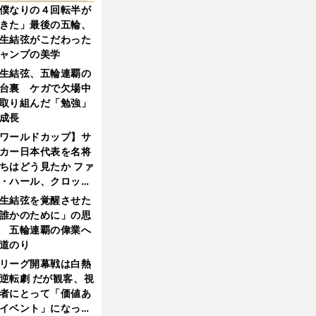
僕なりの４回転半が
きた」最後の五輪、
生結弦がこだわった
ャンプの美学
生結弦、五輪連覇の
台裏 ケガで欠場中
取り組んだ「勉強」
成長
ワールドカップ】サ
カー日本代表を名将
ちはどう見たか ファ
・ハール、クロッ
、フリック...
生結弦を覚醒させた
誰かのために」の思
 五輪連覇の偉業へ
道のり
リーグ開幕戦は白熱
逆転劇 だが観客、視
者にとって「価値あ
イベント」になって