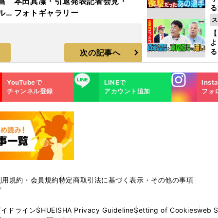
昌
本田真凜・引退発表記者会見・
る
ルド
フォトギャラリー
学
ス
ラ
け
【
よ
る
次の記事へ
光
ピ
Instagra
LINE
YouTubeで
LINEで
Inst
m
チャンネル登録
アカウント追加
フォ
利用規約・会員規約
特定商取引法に基づく表示・その他の事項
プ
ガイドライン
SHUEISHA Privacy Guideline
Setting of Cookies
web 