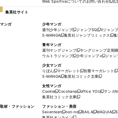
Web Sportivaについてのお問い合わせ
広
し
新
い
し
集英社サイト
ウ
い
ィ
ウ
マンガ
少年マンガ
ン
ィ
週刊少年ジャンプ
ジャンプSQ
Vジャン
ド
ン
新
新
S-MANGA
集英社ジャンプリミックス
集
ウ
ド
新
し
し
新
で
ウ
し
い
い
し
青年マンガ
開
で
い
ウ
ウ
い
週刊ヤングジャンプ
ヤングジャンプ定期
新
く
開
ウ
ィ
ィ
ウ
ウルトラジャンプ
少年ジャンプ+
ジャン
新
し
新
く
ィ
ン
ン
ィ
し
い
し
ン
ド
ド
ン
少女マンガ
い
ウ
い
ド
ウ
ウ
ド
りぼん
マーガレット
別冊マーガレット
新
新
新
ウ
ィ
ウ
ウ
で
で
ウ
S-MANGA
集英社コミック文庫
し
新
し
新
ィ
ン
ィ
で
開
開
で
い
し
い
し
ン
ド
ン
女性マンガ
開
く
く
開
ウ
い
ウ
い
ド
ウ
ド
Cookie
Cocohana
office YOU
マンガM
く
く
新
新
新
ィ
ウ
ィ
ウ
ウ
で
ウ
集英社コミック文庫
し
新
し
し
ン
ィ
ン
ィ
で
開
で
い
し
い
い
ド
ン
ド
ン
取材・ファッション
ファッション・美容
開
く
開
ウ
い
ウ
ウ
ウ
ド
ウ
ド
Seventeen
non-no
BAILA
MAQUIA
S
く
く
新
新
新
新
ィ
ウ
ィ
ィ
で
ウ
で
ウ
集英社オンライン