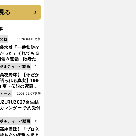
たか
見る
事
の他
2026.08.10更新
藤水菜「一番状態が
かった」それでもＧ
開催８連覇 敗者た
は「調子がよくても
ポルティーバ動画
202
けない」「すごい」
高校野球】【今だか
6.0
脱帽
語られる真実】199
8.0
年夏・伝説の死闘の
7更
中にPL学園に何が起
ュース
2026.08.07更新
新
ていた！？
UZURU2027羽生結
カレンダー 予約受付
！
ポルティーバ動画
202
高校野球】「プロ入
6.0
後もあの衝撃を超え