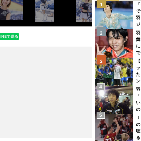
「
1
で
羽
ジ
羽
2
LINEで送る
舞
に
で
【
3
ッ
た
ン
4
プ
羽
「
い
の
5
Ｊ
の
聴
る