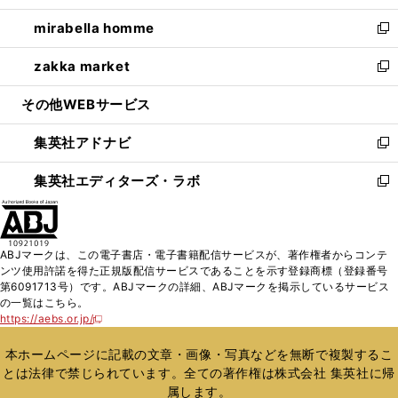
開
ウ
ン
ウ
し
mirabella homme
く
で
ド
ィ
い
新
開
ウ
ン
ウ
し
zakka market
く
で
ド
ィ
い
新
開
ウ
ン
ウ
し
その他WEBサービス
く
で
ド
ィ
い
開
ウ
ン
ウ
集英社アドナビ
く
で
ド
ィ
新
開
ウ
ン
し
集英社エディターズ・ラボ
く
で
ド
い
新
開
ウ
ウ
し
く
で
ィ
い
開
ン
ウ
ABJマークは、この電子書店・電子書籍配信サービスが、著作権者からコンテ
く
ド
ィ
ンツ使用許諾を得た正規版配信サービスであることを示す登録商標（登録番号
ウ
ン
第6091713号）です。ABJマークの詳細、ABJマークを掲示しているサービス
で
ド
の一覧はこちら。
開
ウ
https://aebs.or.jp/
新
く
で
し
い
開
本ホームページに記載の文章・画像・写真などを無断で複製するこ
ウ
く
とは法律で禁じられています。全ての著作権は株式会社 集英社に帰
ィ
属します。
ン