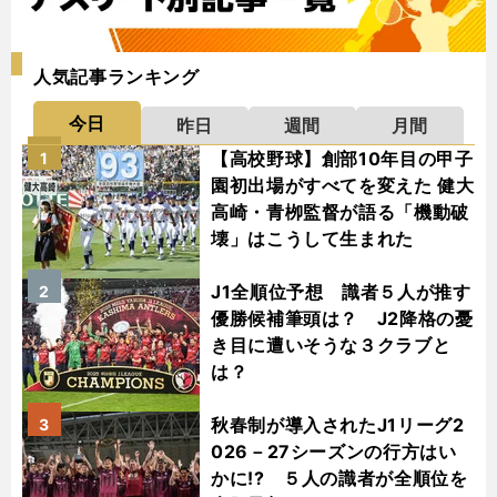
人気記事ランキング
今日
昨日
週間
月間
【高校野球】創部10年目の甲子
1
園初出場がすべてを変えた 健大
高崎・青栁監督が語る「機動破
壊」はこうして生まれた
J1全順位予想 識者５人が推す
2
優勝候補筆頭は？ J2降格の憂
き目に遭いそうな３クラブと
は？
秋春制が導入されたJ1リーグ2
3
026－27シーズンの行方はい
かに!? ５人の識者が全順位を