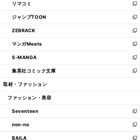
リマコミ
で
ド
ィ
い
新
開
ウ
ン
ウ
し
ジャンプTOON
く
で
ド
ィ
い
新
開
ウ
ン
ウ
し
ZEBRACK
く
で
ド
ィ
い
新
開
ウ
ン
ウ
し
マンガMeets
く
で
ド
ィ
い
新
開
ウ
ン
ウ
し
S-MANGA
く
で
ド
ィ
い
新
開
ウ
ン
ウ
し
集英社コミック文庫
く
で
ド
ィ
い
新
開
ウ
ン
ウ
し
取材・ファッション
く
で
ド
ィ
い
開
ウ
ン
ウ
ファッション・美容
く
で
ド
ィ
開
ウ
ン
Seventeen
く
で
ド
新
開
ウ
し
non-no
く
で
い
新
開
ウ
し
BAILA
く
ィ
い
新