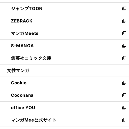
開
ウ
ン
ウ
し
ジャンプTOON
く
で
ド
ィ
い
新
開
ウ
ン
ウ
し
ZEBRACK
く
で
ド
ィ
い
新
開
ウ
ン
ウ
し
マンガMeets
く
で
ド
ィ
い
新
開
ウ
ン
ウ
し
S-MANGA
く
で
ド
ィ
い
新
開
ウ
ン
ウ
し
集英社コミック文庫
く
で
ド
ィ
い
新
開
ウ
ン
ウ
し
女性マンガ
く
で
ド
ィ
い
開
ウ
ン
ウ
Cookie
く
で
ド
ィ
新
開
ウ
ン
し
Cocohana
く
で
ド
い
新
開
ウ
ウ
し
office YOU
く
で
ィ
い
新
開
ン
ウ
し
マンガMee公式サイト
く
ド
ィ
い
新
ウ
ン
ウ
し