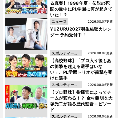
る真実】1998年夏・伝説の死
闘の最中にPL学園に何が起きて
いた！？
ニュース
2026.08.07更新
YUZURU2027羽生結弦カレン
ダー 予約受付中！
スポルティーバ
2026.08.06更新
動画
【高校野球】「プロ入り後もあ
の衝撃を超える選手はいな
い」。PL学園トリオが衝撃を受
けた選手
スポルティーバ
2026.08.06更新
動画
【プロ野球】指揮官によってチ
ームが変わる！？ 金村義明＆大
塚光二が語る歴代監督エピソー
ド
スポルティーバ
2026.08.06更新