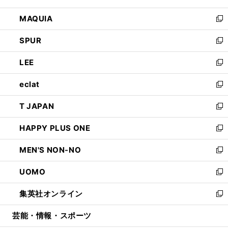
ン
ウ
し
MAQUIA
ド
ィ
い
新
ウ
ン
ウ
し
SPUR
で
ド
ィ
い
新
開
ウ
ン
ウ
し
LEE
く
で
ド
ィ
い
新
開
ウ
ン
ウ
し
eclat
く
で
ド
ィ
い
新
開
ウ
ン
ウ
し
T JAPAN
く
で
ド
ィ
い
新
開
ウ
ン
ウ
し
HAPPY PLUS ONE
く
で
ド
ィ
い
新
開
ウ
ン
ウ
し
MEN'S NON-NO
く
で
ド
ィ
い
新
開
ウ
ン
ウ
し
UOMO
く
で
ド
ィ
い
新
開
ウ
ン
ウ
し
集英社オンライン
く
で
ド
ィ
い
新
開
ウ
ン
ウ
し
芸能・情報・スポーツ
く
で
ド
ィ
い
開
ウ
ン
ウ