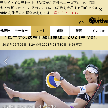
当サイトでは当社の提携先等がお客様のニーズ等について調
査・分析したり、お客様にお勧めの広告を表⽰する⽬的で Co
閉じ
okie を使⽤する場合があります。
詳しくはこちら
る
マイペ
web Sportiva (webスポルティーバ)
検索
メニュ
we
ー
フォトギャラリー
スポーツビーナスギャラリー
「ビ
b
ジ
の他競技
モーター
フォト
連載
動画
インフォ
ス
「ビーチの妖精」坂口佳穂。2021年 Ver.
ポ
ル
2021年05月06日 11:20 公開
2023年08月30日 16:56 更新
テ
ィ
ー
バ
次へ
東京五輪日本代表決定戦に挑む坂口佳穂