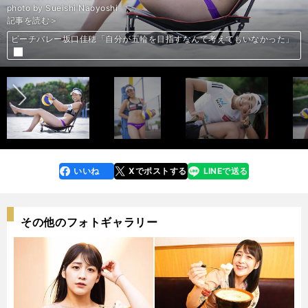
photo by Sueishi Naoyoshi
記事を読む＞
ビーチバレー坂口佳穂「自分が五輪を目指すなんて考えてもいなかった」
ビーチの妖精・坂口佳穂がハマッた料理、本、そして意外なスポーツとは
ビーチバレー坂口佳穂「自分が五輪を目指すなんて考えてもいなかった」
ビーチの妖精・坂口佳穂がハマッた料理、本、そして意外なスポーツとは
ビーチバレー坂口佳穂「自分が五輪を目指すなんて考えてもいなかった」
前へ
いいね
Xでポストする
LINEで送る
line
faceboo
x
k
その他のフォトギャラリー