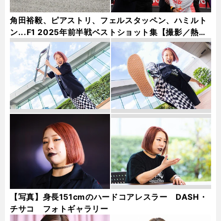
角田裕毅、ピアストリ、フェルスタッペン、ハミルト
ン...F1 2025年前半戦ベストショット集【撮影／熱田
護＆桜井淳雄】
【写真】身長151cmのハードコアレスラー DASH・
チサコ フォトギャラリー