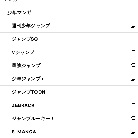
閉
ウ
じ
少年マンガ
で
る
開
週刊少年ジャンプ
く
新
し
ジャンプSQ
い
新
ウ
し
Vジャンプ
ィ
い
新
ン
ウ
し
最強ジャンプ
ド
ィ
い
新
ウ
ン
ウ
し
少年ジャンプ+
で
ド
ィ
い
新
開
ウ
ン
ウ
し
ジャンプTOON
く
で
ド
ィ
い
新
開
ウ
ン
ウ
し
ZEBRACK
く
で
ド
ィ
い
新
開
ウ
ン
ウ
し
ジャンプルーキー！
く
で
ド
ィ
い
新
開
ウ
ン
ウ
し
S-MANGA
く
で
ド
ィ
い
新