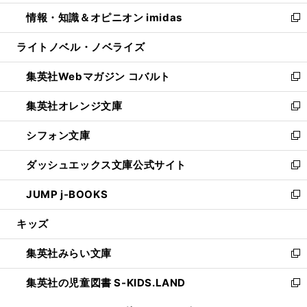
開
ウ
ン
ウ
し
情報・知識＆オピニオン imidas
く
で
ド
ィ
い
新
開
ウ
ン
ウ
し
ライトノベル・ノベライズ
く
で
ド
ィ
い
開
ウ
ン
ウ
集英社Webマガジン コバルト
く
で
ド
ィ
新
開
ウ
ン
し
集英社オレンジ文庫
く
で
ド
い
新
開
ウ
ウ
し
シフォン文庫
く
で
ィ
い
新
開
ン
ウ
し
ダッシュエックス文庫公式サイト
く
ド
ィ
い
新
ウ
ン
ウ
し
JUMP j-BOOKS
で
ド
ィ
い
新
開
ウ
ン
ウ
し
キッズ
く
で
ド
ィ
い
開
ウ
ン
ウ
集英社みらい文庫
く
で
ド
ィ
新
開
ウ
ン
し
集英社の児童図書 S-KIDS.LAND
く
で
ド
い
新
開
ウ
ウ
し