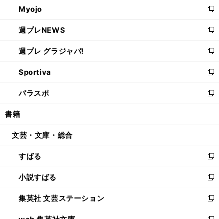
Myojo
く
で
ド
ィ
新
開
ウ
ン
し
週プレNEWS
く
で
ド
い
新
開
ウ
ウ
し
週プレ グラジャパ!
く
で
ィ
い
新
開
ン
ウ
し
Sportiva
く
ド
ィ
い
新
ウ
ン
ウ
し
パラスポ
で
ド
ィ
い
新
開
ウ
ン
ウ
し
書籍
く
で
ド
ィ
い
開
ウ
ン
ウ
文芸・文庫・総合
く
で
ド
ィ
開
ウ
ン
すばる
く
で
ド
新
開
ウ
し
小説すばる
く
で
い
新
開
ウ
し
集英社 文芸ステーション
く
ィ
い
新
ン
ウ
し