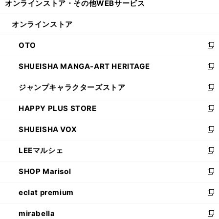
オンラインストア・
その他WEBサービス
く
で
ィ
い
開
ン
ウ
オンラインストア
く
ド
ィ
ウ
ン
OTO
で
ド
新
開
ウ
し
SHUEISHA MANGA-ART HERITAGE
く
で
い
新
開
ウ
し
ジャンプキャラクターズストア
く
ィ
い
新
ン
ウ
し
HAPPY PLUS STORE
ド
ィ
い
新
ウ
ン
ウ
し
SHUEISHA VOX
で
ド
ィ
い
新
開
ウ
ン
ウ
し
LEEマルシェ
く
で
ド
ィ
い
新
開
ウ
ン
ウ
し
SHOP Marisol
く
で
ド
ィ
い
新
開
ウ
ン
ウ
し
eclat premium
く
で
ド
ィ
い
新
開
ウ
ン
ウ
し
mirabella
く
で
ド
ィ
い
新