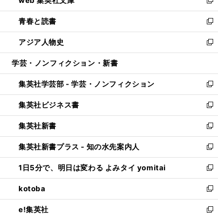
web 集英社文庫
ド
ィ
い
新
ウ
ン
ウ
し
青春と読書
で
ド
ィ
い
新
開
ウ
ン
ウ
し
アジア人物史
く
で
ド
ィ
い
新
開
ウ
ン
ウ
し
学芸・ノンフィクション・新書
く
で
ド
ィ
い
開
ウ
ン
ウ
集英社学芸部 - 学芸・ノンフィクション
く
で
ド
ィ
新
開
ウ
ン
し
集英社ビジネス書
く
で
ド
い
新
開
ウ
ウ
し
集英社新書
く
で
ィ
い
新
開
ン
ウ
し
集英社新書プラス - 知の水先案内人
く
ド
ィ
い
新
ウ
ン
ウ
し
1日5分で、明日は変わる よみタイ yomitai
で
ド
ィ
い
新
開
ウ
ン
ウ
し
kotoba
く
で
ド
ィ
い
新
開
ウ
ン
ウ
し
e!集英社
く
で
ド
ィ
い
新