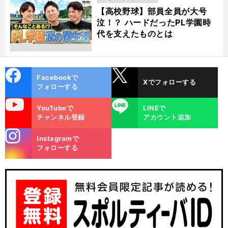
動画
【高校野球】部員全員が大号
泣！？ ハードだったPL学園時
代を支えたものとは
cebo
X
Facebookで
Xでフォローする
ok
フォローする
uTube
LINE
YouTubeで
LINEで
チャンネル登録
アカウント追加
stagra
Instagramで
m
フォローする