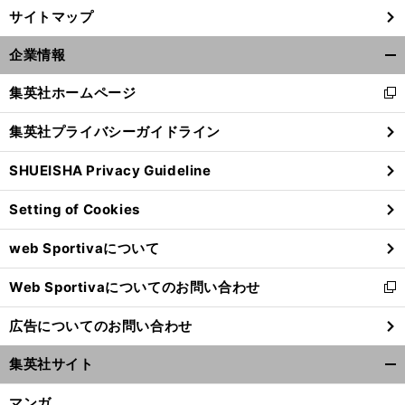
サイトマップ
企業情報
開
く/
集英社ホームページ
新
閉
し
じ
集英社プライバシーガイドライン
い
る
ウ
SHUEISHA Privacy Guideline
ィ
ン
Setting of Cookies
ド
ウ
web Sportivaについて
で
開
Web Sportivaについてのお問い合わせ
く
新
し
広告についてのお問い合わせ
い
ウ
集英社サイト
ィ
開
ン
く/
マンガ
ド