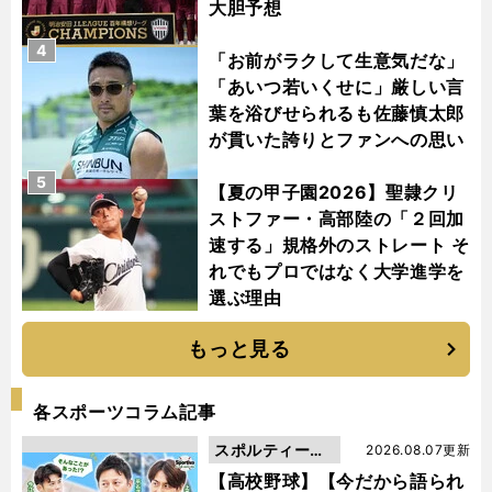
大胆予想
4
「お前がラクして生意気だな」
「あいつ若いくせに」厳しい言
葉を浴びせられるも佐藤慎太郎
が貫いた誇りとファンへの思い
5
【夏の甲子園2026】聖隷クリ
ストファー・高部陸の「２回加
速する」規格外のストレート そ
れでもプロではなく大学進学を
選ぶ理由
もっと見る
各スポーツコラム記事
スポルティーバ
2026.08.07更新
動画
【高校野球】【今だから語られ