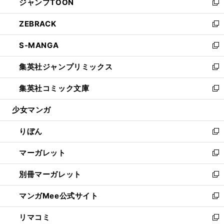
ジャンプTOON
く
で
ド
ィ
い
新
開
ウ
ン
ウ
し
ZEBRACK
く
で
ド
ィ
い
新
開
ウ
ン
ウ
し
S-MANGA
く
で
ド
ィ
い
新
開
ウ
ン
ウ
し
集英社ジャンプリミックス
く
で
ド
ィ
い
新
開
ウ
ン
ウ
し
集英社コミック文庫
く
で
ド
ィ
い
新
開
ウ
ン
ウ
し
少女マンガ
く
で
ド
ィ
い
開
ウ
ン
ウ
りぼん
く
で
ド
ィ
新
開
ウ
ン
し
マーガレット
く
で
ド
い
新
開
ウ
ウ
し
別冊マーガレット
く
で
ィ
い
新
開
ン
ウ
し
マンガMee公式サイト
く
ド
ィ
い
新
ウ
ン
ウ
し
リマコミ
で
ド
ィ
い
新