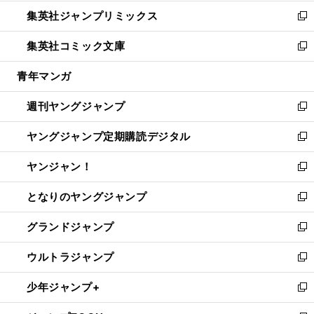
開
ウ
ン
ウ
し
集英社ジャンプリミックス
く
で
ド
ィ
い
新
開
ウ
ン
ウ
し
集英社コミック文庫
く
で
ド
ィ
い
新
開
ウ
ン
ウ
し
青年マンガ
く
で
ド
ィ
い
開
ウ
ン
ウ
週刊ヤングジャンプ
く
で
ド
ィ
新
開
ウ
ン
し
ヤングジャンプ定期購読デジタル
く
で
ド
い
新
開
ウ
ウ
し
ヤンジャン！
く
で
ィ
い
新
開
ン
ウ
し
となりのヤングジャンプ
く
ド
ィ
い
新
ウ
ン
ウ
し
グランドジャンプ
で
ド
ィ
い
新
開
ウ
ン
ウ
し
ウルトラジャンプ
く
で
ド
ィ
い
新
開
ウ
ン
ウ
し
少年ジャンプ+
く
で
ド
ィ
い
新
開
ウ
ン
ウ
し