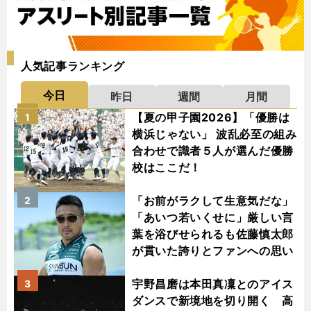
人気記事ランキング
今日
昨日
週間
月間
【夏の甲子園2026】「優勝は
1
横浜じゃない」 波乱必至の組み
合わせで識者５人が選んだ優勝
校はここだ！
「お前がラクして生意気だな」
2
「あいつ若いくせに」厳しい言
葉を浴びせられるも佐藤慎太郎
が貫いた誇りとファンへの思い
宇野昌磨は本田真凜とのアイス
3
ダンスで新境地を切り開く 高