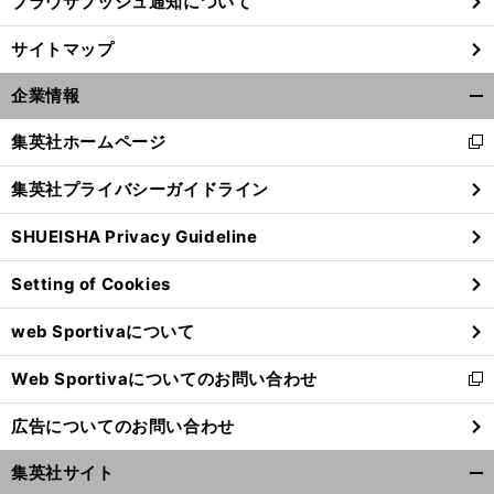
ブラウザプッシュ通知について
サイトマップ
企業情報
開
く/
集英社ホームページ
新
閉
し
じ
集英社プライバシーガイドライン
い
る
ウ
SHUEISHA Privacy Guideline
ィ
ン
Setting of Cookies
ド
ウ
web Sportivaについて
で
開
Web Sportivaについてのお問い合わせ
く
新
し
広告についてのお問い合わせ
い
ウ
集英社サイト
ィ
開