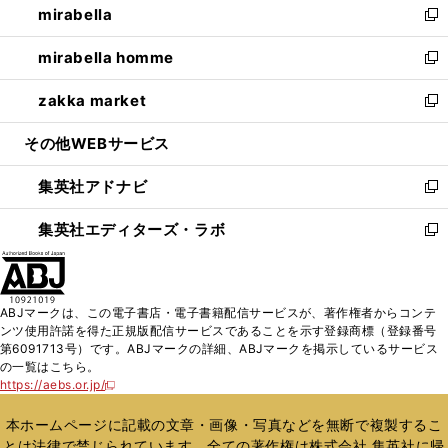
mirabella
く
で
ド
ィ
い
新
開
ウ
ン
ウ
し
mirabella homme
く
で
ド
ィ
い
新
開
ウ
ン
ウ
し
zakka market
く
で
ド
ィ
い
新
開
ウ
ン
ウ
し
その他WEBサービス
く
で
ド
ィ
い
開
ウ
ン
ウ
集英社アドナビ
く
で
ド
ィ
新
開
ウ
ン
し
集英社エディターズ・ラボ
く
で
ド
い
新
開
ウ
ウ
し
く
で
ィ
い
開
ン
ウ
ABJマークは、この電子書店・電子書籍配信サービスが、著作権者からコンテ
く
ド
ィ
ンツ使用許諾を得た正規版配信サービスであることを示す登録商標（登録番号
ウ
ン
第6091713号）です。ABJマークの詳細、ABJマークを掲示しているサービス
で
ド
の一覧はこちら。
開
ウ
https://aebs.or.jp/
新
く
で
し
い
開
本ホームページに記載の文章・画像・写真などを無断で複製するこ
ウ
く
とは法律で禁じられています。全ての著作権は株式会社 集英社に帰