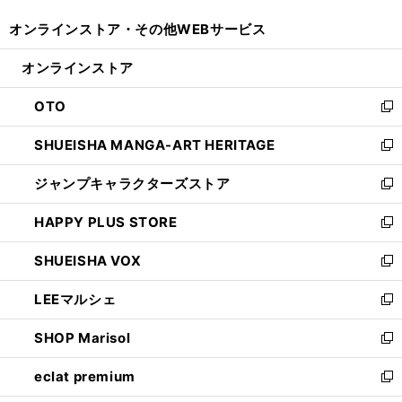
開
ウ
ウ
し
オンラインストア・
その他WEBサービス
く
で
ィ
い
開
ン
ウ
オンラインストア
く
ド
ィ
ウ
ン
OTO
で
ド
新
開
ウ
し
SHUEISHA MANGA-ART HERITAGE
く
で
い
新
開
ウ
し
ジャンプキャラクターズストア
く
ィ
い
新
ン
ウ
し
HAPPY PLUS STORE
ド
ィ
い
新
ウ
ン
ウ
し
SHUEISHA VOX
で
ド
ィ
い
新
開
ウ
ン
ウ
し
LEEマルシェ
く
で
ド
ィ
い
新
開
ウ
ン
ウ
し
SHOP Marisol
く
で
ド
ィ
い
新
開
ウ
ン
ウ
し
eclat premium
く
で
ド
ィ
い
新
開
ウ
ン
ウ
し