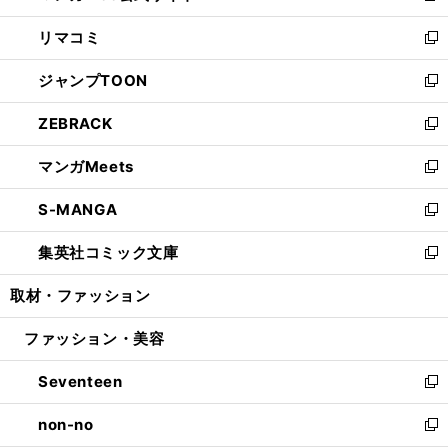
ウ
ン
ウ
し
リマコミ
で
ド
ィ
い
新
開
ウ
ン
ウ
し
ジャンプTOON
く
で
ド
ィ
い
新
開
ウ
ン
ウ
し
ZEBRACK
く
で
ド
ィ
い
新
開
ウ
ン
ウ
し
マンガMeets
く
で
ド
ィ
い
新
開
ウ
ン
ウ
し
S-MANGA
く
で
ド
ィ
い
新
開
ウ
ン
ウ
し
集英社コミック文庫
く
で
ド
ィ
い
新
開
ウ
ン
ウ
し
取材・ファッション
く
で
ド
ィ
い
開
ウ
ン
ウ
ファッション・美容
く
で
ド
ィ
開
ウ
ン
Seventeen
く
で
ド
新
開
ウ
し
non-no
く
で
い
新
開