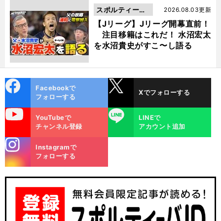
スポルティーバ
2026.08.03更新
動画
【Jリーグ】Jリーグ開幕直前！
注目移籍はこれだ！ 水沼宏太
を水沼貴史がすこ〜し語る
cebo
X
Facebookで
Xでフォローする
ok
フォローする
uTube
LINE
YouTubeで
LINEで
チャンネル登録
アカウント追加
stagra
Instagramで
m
フォローする