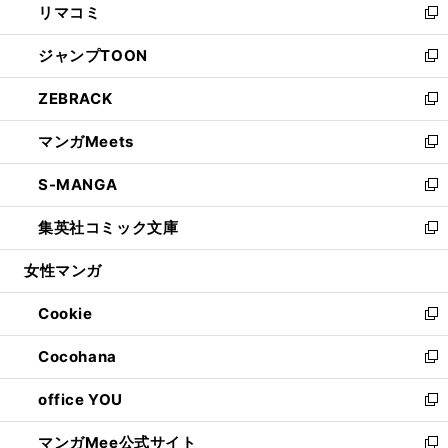
リマコミ
で
ド
ィ
い
新
開
ウ
ン
ウ
し
ジャンプTOON
く
で
ド
ィ
い
新
開
ウ
ン
ウ
し
ZEBRACK
く
で
ド
ィ
い
新
開
ウ
ン
ウ
し
マンガMeets
く
で
ド
ィ
い
新
開
ウ
ン
ウ
し
S-MANGA
く
で
ド
ィ
い
新
開
ウ
ン
ウ
し
集英社コミック文庫
く
で
ド
ィ
い
新
開
ウ
ン
ウ
し
女性マンガ
く
で
ド
ィ
い
開
ウ
ン
ウ
Cookie
く
で
ド
ィ
新
開
ウ
ン
し
Cocohana
く
で
ド
い
新
開
ウ
ウ
し
office YOU
く
で
ィ
い
新
開
ン
ウ
し
マンガMee公式サイト
く
ド
ィ
い
新