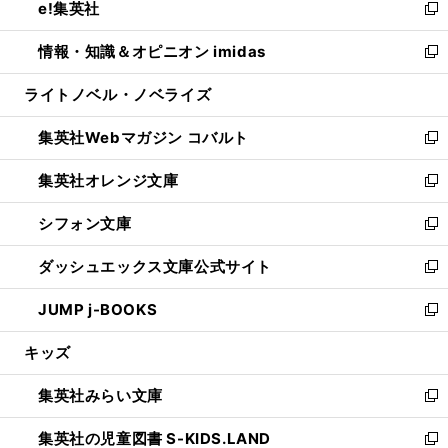
e!集英社
く
で
ド
ィ
い
新
開
ウ
ン
ウ
し
情報・知識＆オピニオン imidas
く
で
ド
ィ
い
新
開
ウ
ン
ウ
し
ライトノベル・ノベライズ
く
で
ド
ィ
い
開
ウ
ン
ウ
集英社Webマガジン コバルト
く
で
ド
ィ
新
開
ウ
ン
し
集英社オレンジ文庫
く
で
ド
い
新
開
ウ
ウ
し
シフォン文庫
く
で
ィ
い
新
開
ン
ウ
し
ダッシュエックス文庫公式サイト
く
ド
ィ
い
新
ウ
ン
ウ
し
JUMP j-BOOKS
で
ド
ィ
い
新
開
ウ
ン
ウ
し
キッズ
く
で
ド
ィ
い
開
ウ
ン
ウ
集英社みらい文庫
く
で
ド
ィ
新
開
ウ
ン
し
集英社の児童図書 S-KIDS.LAND
く
で
ド
い
新