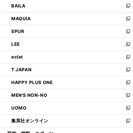
ウ
し
BAILA
く
ィ
い
新
ン
ウ
し
MAQUIA
ド
ィ
い
新
ウ
ン
ウ
し
SPUR
で
ド
ィ
い
新
開
ウ
ン
ウ
し
LEE
く
で
ド
ィ
い
新
開
ウ
ン
ウ
し
eclat
く
で
ド
ィ
い
新
開
ウ
ン
ウ
し
T JAPAN
く
で
ド
ィ
い
新
開
ウ
ン
ウ
し
HAPPY PLUS ONE
く
で
ド
ィ
い
新
開
ウ
ン
ウ
し
MEN'S NON-NO
く
で
ド
ィ
い
新
開
ウ
ン
ウ
し
UOMO
く
で
ド
ィ
い
新
開
ウ
ン
ウ
し
集英社オンライン
く
で
ド
ィ
い
新
開
ウ
ン
ウ
し