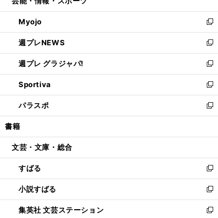
芸能・情報・スポーツ
く
で
ド
ィ
い
開
ウ
ン
ウ
Myojo
く
で
ド
ィ
新
開
ウ
ン
し
週プレNEWS
く
で
ド
い
新
開
ウ
ウ
し
週プレ グラジャパ!
く
で
ィ
い
新
開
ン
ウ
し
Sportiva
く
ド
ィ
い
新
ウ
ン
ウ
し
パラスポ
で
ド
ィ
い
新
開
ウ
ン
ウ
し
書籍
く
で
ド
ィ
い
開
ウ
ン
ウ
文芸・文庫・総合
く
で
ド
ィ
開
ウ
ン
すばる
く
で
ド
新
開
ウ
し
小説すばる
く
で
い
新
開
ウ
し
集英社 文芸ステーション
く
ィ
い
新