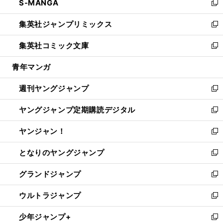
S-MANGA
く
で
ド
ィ
い
新
開
ウ
ン
ウ
し
集英社ジャンプリミックス
く
で
ド
ィ
い
新
開
ウ
ン
ウ
し
集英社コミック文庫
く
で
ド
ィ
い
新
開
ウ
ン
ウ
し
青年マンガ
く
で
ド
ィ
い
開
ウ
ン
ウ
週刊ヤングジャンプ
く
で
ド
ィ
新
開
ウ
ン
し
ヤングジャンプ定期購読デジタル
く
で
ド
い
新
開
ウ
ウ
し
ヤンジャン！
く
で
ィ
い
新
開
ン
ウ
し
となりのヤングジャンプ
く
ド
ィ
い
新
ウ
ン
ウ
し
グランドジャンプ
で
ド
ィ
い
新
開
ウ
ン
ウ
し
ウルトラジャンプ
く
で
ド
ィ
い
新
開
ウ
ン
ウ
し
少年ジャンプ+
く
で
ド
ィ
い
新