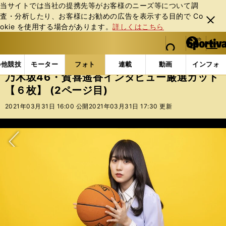
当サイトでは当社の提携先等がお客様のニーズ等について調
査・分析したり、お客様にお勧めの広告を表⽰する⽬的で Co
閉じ
okie を使⽤する場合があります。
詳しくはこちら
る
マイペ
web Sportiva (webスポルティーバ)
検索
メニュ
we
ー
フォトギャラリー
スポーツビーナスギャラリー
乃木
b
ジ
の他競技
モーター
フォト
連載
動画
インフォ
ス
乃木坂46・賀喜遥香インタビュー厳選カット
ポ
【６枚】 (2ページ目)
ル
テ
2021年03月31日 16:00 公開
2021年03月31日 17:30 更新
ィ
ー
バ
次へ