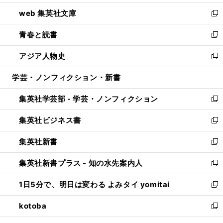
ン
ウ
し
web 集英社文庫
ド
ィ
い
新
ウ
ン
ウ
し
青春と読書
で
ド
ィ
い
新
開
ウ
ン
ウ
し
アジア人物史
く
で
ド
ィ
い
新
開
ウ
ン
ウ
し
学芸・ノンフィクション・新書
く
で
ド
ィ
い
開
ウ
ン
ウ
集英社学芸部 - 学芸・ノンフィクション
く
で
ド
ィ
新
開
ウ
ン
し
集英社ビジネス書
く
で
ド
い
新
開
ウ
ウ
し
集英社新書
く
で
ィ
い
新
開
ン
ウ
し
集英社新書プラス - 知の水先案内人
く
ド
ィ
い
新
ウ
ン
ウ
し
1日5分で、明日は変わる よみタイ yomitai
で
ド
ィ
い
新
開
ウ
ン
ウ
し
kotoba
く
で
ド
ィ
い
新
開
ウ
ン
ウ
し