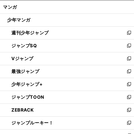
ン
く/
マンガ
ド
閉
ウ
じ
少年マンガ
で
る
開
週刊少年ジャンプ
く
新
し
ジャンプSQ
い
新
ウ
し
Vジャンプ
ィ
い
新
ン
ウ
し
最強ジャンプ
ド
ィ
い
新
ウ
ン
ウ
し
少年ジャンプ+
で
ド
ィ
い
新
開
ウ
ン
ウ
し
ジャンプTOON
く
で
ド
ィ
い
新
開
ウ
ン
ウ
し
ZEBRACK
く
で
ド
ィ
い
新
開
ウ
ン
ウ
し
ジャンプルーキー！
く
で
ド
ィ
い
新
開
ウ
ン
ウ
し