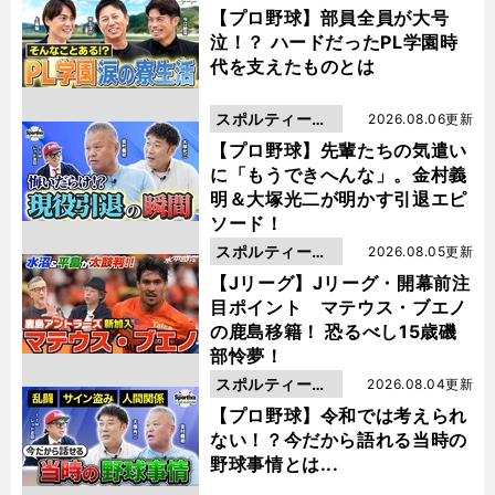
動画
【プロ野球】部員全員が大号
泣！？ ハードだったPL学園時
代を支えたものとは
スポルティーバ
2026.08.06更新
動画
【プロ野球】先輩たちの気遣い
に「もうできへんな」。金村義
明＆大塚光二が明かす引退エピ
ソード！
スポルティーバ
2026.08.05更新
動画
【Jリーグ】Jリーグ・開幕前注
目ポイント マテウス・ブエノ
の鹿島移籍！ 恐るべし15歳磯
部怜夢！
スポルティーバ
2026.08.04更新
動画
【プロ野球】令和では考えられ
ない！？今だから語れる当時の
野球事情とは...