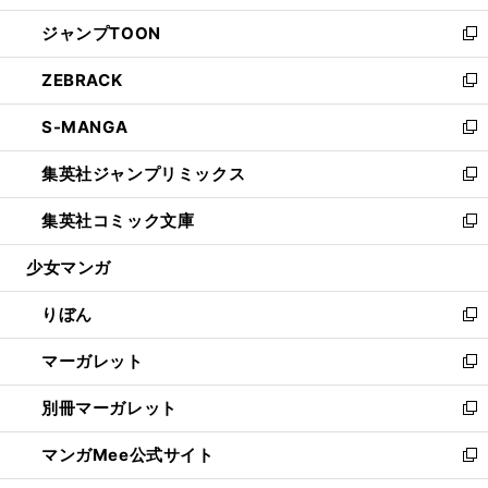
開
ウ
ン
ウ
し
ジャンプTOON
く
で
ド
ィ
い
新
開
ウ
ン
ウ
し
ZEBRACK
く
で
ド
ィ
い
新
開
ウ
ン
ウ
し
S-MANGA
く
で
ド
ィ
い
新
開
ウ
ン
ウ
し
集英社ジャンプリミックス
く
で
ド
ィ
い
新
開
ウ
ン
ウ
し
集英社コミック文庫
く
で
ド
ィ
い
新
開
ウ
ン
ウ
し
少女マンガ
く
で
ド
ィ
い
開
ウ
ン
ウ
りぼん
く
で
ド
ィ
新
開
ウ
ン
し
マーガレット
く
で
ド
い
新
開
ウ
ウ
し
別冊マーガレット
く
で
ィ
い
新
開
ン
ウ
し
マンガMee公式サイト
く
ド
ィ
い
新
ウ
ン
ウ
し