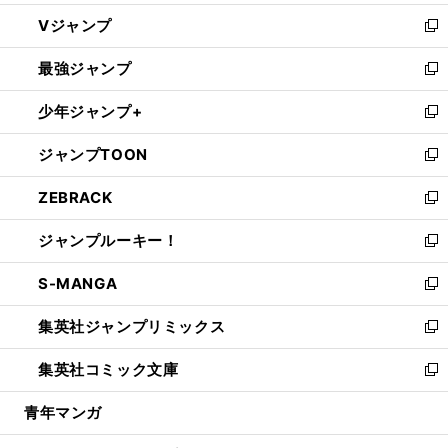
ウ
し
Vジャンプ
ィ
い
新
ン
ウ
し
最強ジャンプ
ド
ィ
い
新
ウ
ン
ウ
し
少年ジャンプ+
で
ド
ィ
い
新
開
ウ
ン
ウ
し
ジャンプTOON
く
で
ド
ィ
い
新
開
ウ
ン
ウ
し
ZEBRACK
く
で
ド
ィ
い
新
開
ウ
ン
ウ
し
ジャンプルーキー！
く
で
ド
ィ
い
新
開
ウ
ン
ウ
し
S-MANGA
く
で
ド
ィ
い
新
開
ウ
ン
ウ
し
集英社ジャンプリミックス
く
で
ド
ィ
い
新
開
ウ
ン
ウ
し
集英社コミック文庫
く
で
ド
ィ
い
新
開
ウ
ン
ウ
し
青年マンガ
く
で
ド
ィ
い
開
ウ
ン
ウ