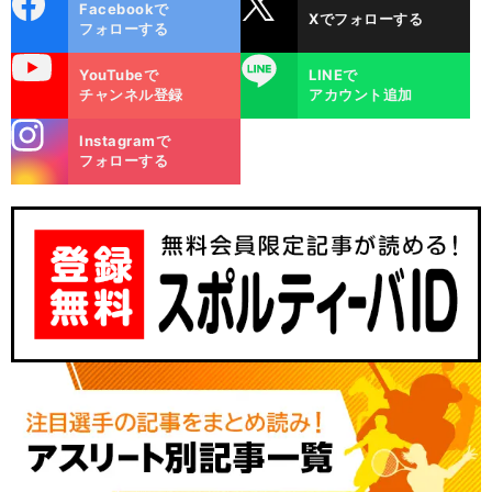
Facebookで
Xでフォローする
ok
フォローする
uTube
LINE
YouTubeで
LINEで
チャンネル登録
アカウント追加
stagra
Instagramで
m
フォローする