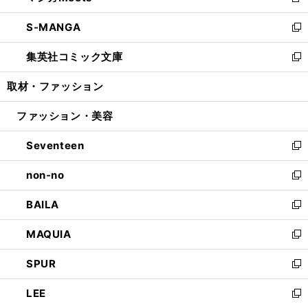
新
開
ウ
ン
ウ
し
S-MANGA
く
で
ド
ィ
い
新
開
ウ
ン
ウ
し
集英社コミック文庫
く
で
ド
ィ
い
新
開
ウ
ン
ウ
し
取材・ファッション
く
で
ド
ィ
い
開
ウ
ン
ウ
ファッション・美容
く
で
ド
ィ
開
ウ
ン
Seventeen
く
で
ド
新
開
ウ
し
non-no
く
で
い
新
開
ウ
し
BAILA
く
ィ
い
新
ン
ウ
し
MAQUIA
ド
ィ
い
新
ウ
ン
ウ
し
SPUR
で
ド
ィ
い
新
開
ウ
ン
ウ
し
LEE
く
で
ド
ィ
い
新
開