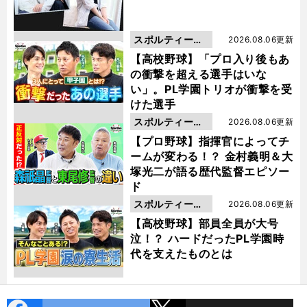
スポルティーバ
2026.08.06更新
動画
【高校野球】「プロ入り後もあ
の衝撃を超える選手はいな
い」。PL学園トリオが衝撃を受
けた選手
スポルティーバ
2026.08.06更新
動画
【プロ野球】指揮官によってチ
ームが変わる！？ 金村義明＆大
塚光二が語る歴代監督エピソー
ド
スポルティーバ
2026.08.06更新
動画
【高校野球】部員全員が大号
泣！？ ハードだったPL学園時
代を支えたものとは
cebo
X