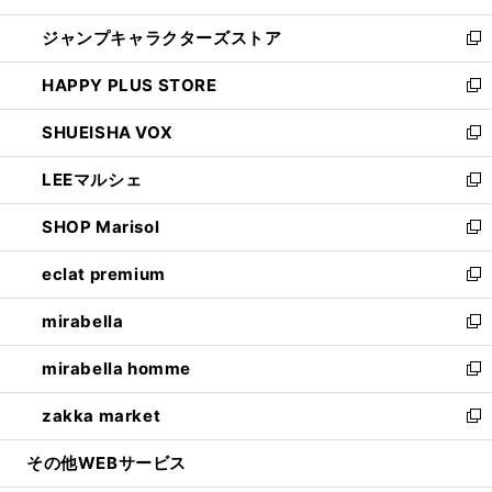
開
ウ
し
ジャンプキャラクターズストア
く
ィ
い
新
ン
ウ
し
HAPPY PLUS STORE
ド
ィ
い
新
ウ
ン
ウ
し
SHUEISHA VOX
で
ド
ィ
い
新
開
ウ
ン
ウ
し
LEEマルシェ
く
で
ド
ィ
い
新
開
ウ
ン
ウ
し
SHOP Marisol
く
で
ド
ィ
い
新
開
ウ
ン
ウ
し
eclat premium
く
で
ド
ィ
い
新
開
ウ
ン
ウ
し
mirabella
く
で
ド
ィ
い
新
開
ウ
ン
ウ
し
mirabella homme
く
で
ド
ィ
い
新
開
ウ
ン
ウ
し
zakka market
く
で
ド
ィ
い
新
開
ウ
ン
ウ
し
その他WEBサービス
く
で
ド
ィ
い
開
ウ
ン
ウ