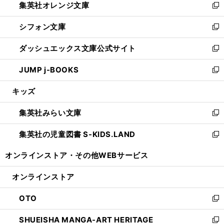
集英社オレンジ文庫
く
で
ド
い
新
開
ウ
ウ
し
シフォン文庫
く
で
ィ
い
新
開
ン
ウ
し
ダッシュエックス文庫公式サイト
く
ド
ィ
い
新
ウ
ン
ウ
し
JUMP j-BOOKS
で
ド
ィ
い
新
開
ウ
ン
ウ
し
キッズ
く
で
ド
ィ
い
開
ウ
ン
ウ
集英社みらい文庫
く
で
ド
ィ
新
開
ウ
ン
し
集英社の児童図書 S-KIDS.LAND
く
で
ド
い
新
開
ウ
ウ
し
オンラインストア・
その他WEBサービス
く
で
ィ
い
開
ン
ウ
オンラインストア
く
ド
ィ
ウ
ン
OTO
で
ド
新
開
ウ
し
SHUEISHA MANGA-ART HERITAGE
く
で
い
新