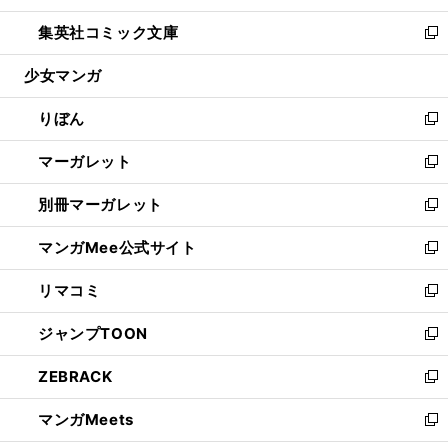
開
ウ
ン
ウ
し
集英社コミック文庫
く
で
ド
ィ
い
新
開
ウ
ン
ウ
し
少女マンガ
く
で
ド
ィ
い
開
ウ
ン
ウ
りぼん
く
で
ド
ィ
新
開
ウ
ン
し
マーガレット
く
で
ド
い
新
開
ウ
ウ
し
別冊マーガレット
く
で
ィ
い
新
開
ン
ウ
し
マンガMee公式サイト
く
ド
ィ
い
新
ウ
ン
ウ
し
リマコミ
で
ド
ィ
い
新
開
ウ
ン
ウ
し
ジャンプTOON
く
で
ド
ィ
い
新
開
ウ
ン
ウ
し
ZEBRACK
く
で
ド
ィ
い
新
開
ウ
ン
ウ
し
マンガMeets
く
で
ド
ィ
い
新
開
ウ
ン
ウ
し