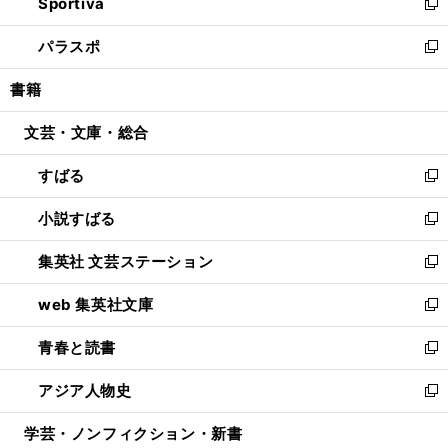
Sportiva
く
ド
ィ
い
新
ウ
ン
ウ
し
パラスポ
で
ド
ィ
い
新
開
ウ
ン
ウ
し
書籍
く
で
ド
ィ
い
開
ウ
ン
ウ
文芸・文庫・総合
く
で
ド
ィ
開
ウ
ン
すばる
く
で
ド
新
開
ウ
し
小説すばる
く
で
い
新
開
ウ
し
集英社 文芸ステーション
く
ィ
い
新
ン
ウ
し
web 集英社文庫
ド
ィ
い
新
ウ
ン
ウ
し
青春と読書
で
ド
ィ
い
新
開
ウ
ン
ウ
し
アジア人物史
く
で
ド
ィ
い
新
開
ウ
ン
ウ
し
学芸・ノンフィクション・新書
く
で
ド
ィ
い