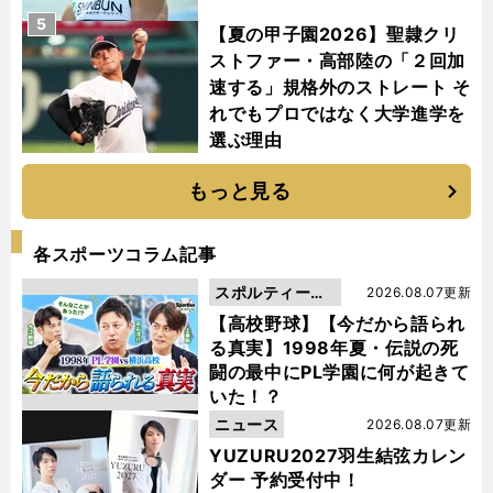
5
【夏の甲子園2026】聖隷クリ
ストファー・高部陸の「２回加
速する」規格外のストレート そ
れでもプロではなく大学進学を
選ぶ理由
もっと見る
各スポーツコラム記事
スポルティーバ
2026.08.07更新
動画
【高校野球】【今だから語られ
る真実】1998年夏・伝説の死
闘の最中にPL学園に何が起きて
いた！？
ニュース
2026.08.07更新
YUZURU2027羽生結弦カレン
ダー 予約受付中！