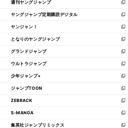
週刊ヤングジャンプ
く
で
ド
ィ
新
開
ウ
ン
し
ヤングジャンプ定期購読デジタル
く
で
ド
い
新
開
ウ
ウ
し
ヤンジャン！
く
で
ィ
い
新
開
ン
ウ
し
となりのヤングジャンプ
く
ド
ィ
い
新
ウ
ン
ウ
し
グランドジャンプ
で
ド
ィ
い
新
開
ウ
ン
ウ
し
ウルトラジャンプ
く
で
ド
ィ
い
新
開
ウ
ン
ウ
し
少年ジャンプ+
く
で
ド
ィ
い
新
開
ウ
ン
ウ
し
ジャンプTOON
く
で
ド
ィ
い
新
開
ウ
ン
ウ
し
ZEBRACK
く
で
ド
ィ
い
新
開
ウ
ン
ウ
し
S-MANGA
く
で
ド
ィ
い
新
開
ウ
ン
ウ
し
集英社ジャンプリミックス
く
で
ド
ィ
い
新