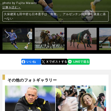
photo by Fujita Masato
記事を読む＞
記事を読む＞
記事を読む＞
記事を読む＞
記事を読む＞
記事を読む＞
記事を読む＞
記事を読む＞
久保建英も田中碧も日本選手は「無難」。アルゼンチン戦大勝も素直に喜
短距離界の絶対女王グランアレグリアは大阪杯で距離の壁を打ち破れるか
大阪杯、過去の激走パターンから浮上する２頭に託す「３強」の一角崩し
スペインの名将が韓国戦を分析。ボランチ２人を称賛「あえて苦言を言う
大阪杯は「２強」で決まるのか。穴党記者はその間隙を突く伏兵４頭に期
「やっぱりきつかった」宮國椋丞の本音。巨人で開幕投手を務めた男が背
前へ
べない
大阪杯で打倒コントレイルへ。グランアレグリアは2000ｍもこなせる
なら…」
ほのかが予想する大阪杯。「２強」以外で注目している馬は？
待
番号106から再出発
いいね
Xでポストする
LINEで送る
line
faceboo
x
k
その他のフォトギャラリー