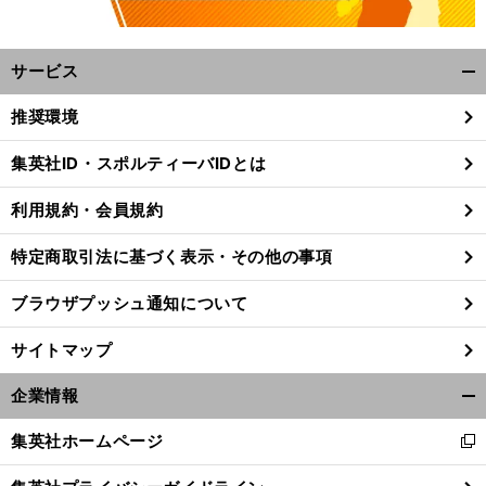
サービス
開
く/
推奨環境
閉
じ
集英社ID・スポルティーバIDとは
る
利用規約・会員規約
特定商取引法に基づく表示・その他の事項
ブラウザプッシュ通知について
サイトマップ
企業情報
開
く/
集英社ホームページ
新
閉
し
じ