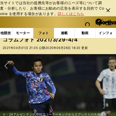
当サイトでは当社の提携先等がお客様のニーズ等について調
査・分析したり、お客様にお勧めの広告を表⽰する⽬的で Co
閉じ
okie を使⽤する場合があります。
詳しくはこちら
る
マイペ
web Sportiva (webスポルティーバ)
検索
メニュ
we
ー
フォトギャラリー
コラムフォト
コラムフォト 2021/
b
ジ
の他競技
モーター
フォト
連載
動画
インフォ
ス
コラムフォト 2021/3/29-4/4
ポ
ル
2021年04月01日 21:35 公開
2025年09月26日 18:20 更新
テ
ィ
ー
バ
次へ
Ｕ－24アルゼンチン代用戦でコーナーキックから２アシストの久保建英