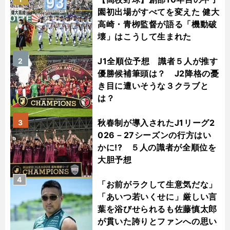
園初出場がすべてを変えた 健大
高崎・青栁監督が語る「機動破
壊」はこうして生まれた
J1全順位予想 識者５人が推す
2
優勝候補筆頭は？ J2降格の憂
き目に遭いそうな３クラブと
は？
秋春制が導入されたJ1リーグ2
3
026－27シーズンの行方はい
かに!? ５人の識者が全順位を
大胆予想
4
「お前がラクして生意気だな」
「あいつ若いくせに」厳しい言
葉を浴びせられるも佐藤慎太郎
が貫いた誇りとファンへの思い