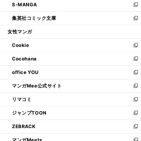
S-MANGA
く
で
ド
ィ
い
新
開
ウ
ン
ウ
し
集英社コミック文庫
く
で
ド
ィ
い
新
開
ウ
ン
ウ
し
女性マンガ
く
で
ド
ィ
い
開
ウ
ン
ウ
Cookie
く
で
ド
ィ
新
開
ウ
ン
し
Cocohana
く
で
ド
い
新
開
ウ
ウ
し
office YOU
く
で
ィ
い
新
開
ン
ウ
し
マンガMee公式サイト
く
ド
ィ
い
新
ウ
ン
ウ
し
リマコミ
で
ド
ィ
い
新
開
ウ
ン
ウ
し
ジャンプTOON
く
で
ド
ィ
い
新
開
ウ
ン
ウ
し
ZEBRACK
く
で
ド
ィ
い
新
開
ウ
ン
ウ
し
マンガMeets
く
で
ド
ィ
い