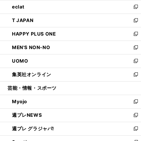
ウ
ン
ウ
し
eclat
く
で
ド
ィ
い
新
開
ウ
ン
ウ
し
T JAPAN
く
で
ド
ィ
い
新
開
ウ
ン
ウ
し
HAPPY PLUS ONE
く
で
ド
ィ
い
新
開
ウ
ン
ウ
し
MEN'S NON-NO
く
で
ド
ィ
い
新
開
ウ
ン
ウ
し
UOMO
く
で
ド
ィ
い
新
開
ウ
ン
ウ
し
集英社オンライン
く
で
ド
ィ
い
新
開
ウ
ン
ウ
し
芸能・情報・スポーツ
く
で
ド
ィ
い
開
ウ
ン
ウ
Myojo
く
で
ド
ィ
新
開
ウ
ン
し
週プレNEWS
く
で
ド
い
新
開
ウ
ウ
し
週プレ グラジャパ!
く
で
ィ
い
新
開
ン
ウ
し