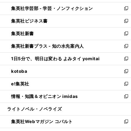
開
ウ
ン
ウ
集英社学芸部 - 学芸・ノンフィクション
く
で
ド
ィ
新
開
ウ
ン
し
集英社ビジネス書
く
で
ド
い
新
開
ウ
ウ
し
集英社新書
く
で
ィ
い
新
開
ン
ウ
し
集英社新書プラス - 知の水先案内人
く
ド
ィ
い
新
ウ
ン
ウ
し
1日5分で、明日は変わる よみタイ yomitai
で
ド
ィ
い
新
開
ウ
ン
ウ
し
kotoba
く
で
ド
ィ
い
新
開
ウ
ン
ウ
し
e!集英社
く
で
ド
ィ
い
新
開
ウ
ン
ウ
し
情報・知識＆オピニオン imidas
く
で
ド
ィ
い
新
開
ウ
ン
ウ
し
ライトノベル・ノベライズ
く
で
ド
ィ
い
開
ウ
ン
ウ
集英社Webマガジン コバルト
く
で
ド
ィ
新
開
ウ
ン
し