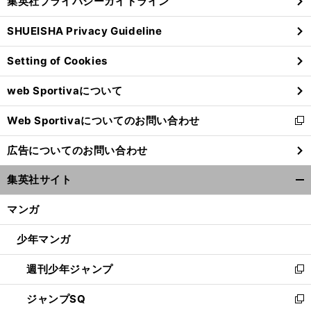
集英社プライバシーガイドライン
い
る
ウ
SHUEISHA Privacy Guideline
ィ
ン
Setting of Cookies
ド
ウ
web Sportivaについて
で
開
Web Sportivaについてのお問い合わせ
く
新
し
広告についてのお問い合わせ
い
ウ
集英社サイト
ィ
開
ン
く/
マンガ
ド
閉
ウ
じ
少年マンガ
で
る
開
週刊少年ジャンプ
く
新
し
ジャンプSQ
い
新