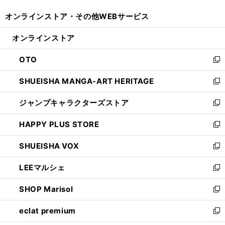
開
ウ
ウ
し
オンラインストア・
その他WEBサービス
く
で
ィ
い
開
ン
ウ
オンラインストア
く
ド
ィ
ウ
ン
OTO
で
ド
新
開
ウ
し
SHUEISHA MANGA-ART HERITAGE
く
で
い
新
開
ウ
し
ジャンプキャラクターズストア
く
ィ
い
新
ン
ウ
し
HAPPY PLUS STORE
ド
ィ
い
新
ウ
ン
ウ
し
SHUEISHA VOX
で
ド
ィ
い
新
開
ウ
ン
ウ
し
LEEマルシェ
く
で
ド
ィ
い
新
開
ウ
ン
ウ
し
SHOP Marisol
く
で
ド
ィ
い
新
開
ウ
ン
ウ
し
eclat premium
く
で
ド
ィ
い
新
開
ウ
ン
ウ
し