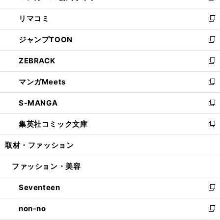
ウ
ン
ウ
し
リマコミ
で
ド
ィ
い
新
開
ウ
ン
ウ
し
ジャンプTOON
く
で
ド
ィ
い
新
開
ウ
ン
ウ
し
ZEBRACK
く
で
ド
ィ
い
新
開
ウ
ン
ウ
し
マンガMeets
く
で
ド
ィ
い
新
開
ウ
ン
ウ
し
S-MANGA
く
で
ド
ィ
い
新
開
ウ
ン
ウ
し
集英社コミック文庫
く
で
ド
ィ
い
新
開
ウ
ン
ウ
し
取材・ファッション
く
で
ド
ィ
い
開
ウ
ン
ウ
ファッション・美容
く
で
ド
ィ
開
ウ
ン
Seventeen
く
で
ド
新
開
ウ
し
non-no
く
で
い
新
開