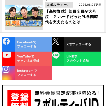
スポルティーバ
2026.08.06更新
動画
【高校野球】部員全員が大号
泣！？ ハードだったPL学園時
代を支えたものとは
cebo
X
Facebookで
Xでフォローする
ok
フォローする
uTube
LINE
YouTubeで
LINEで
チャンネル登録
アカウント追加
stagra
Instagramで
m
フォローする