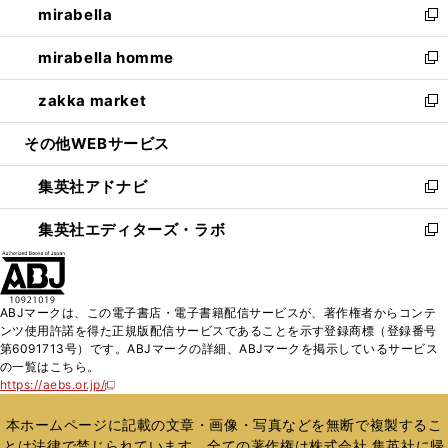
mirabella
く
で
ド
ィ
い
新
開
ウ
ン
ウ
し
mirabella homme
く
で
ド
ィ
い
新
開
ウ
ン
ウ
し
zakka market
く
で
ド
ィ
い
新
開
ウ
ン
ウ
し
その他WEBサービス
く
で
ド
ィ
い
開
ウ
ン
ウ
集英社アドナビ
く
で
ド
ィ
新
開
ウ
ン
し
集英社エディターズ・ラボ
く
で
ド
い
新
開
ウ
ウ
し
く
で
ィ
い
開
ン
ウ
ABJマークは、この電子書店・電子書籍配信サービスが、著作権者からコンテ
く
ド
ィ
ンツ使用許諾を得た正規版配信サービスであることを示す登録商標（登録番号
ウ
ン
第6091713号）です。ABJマークの詳細、ABJマークを掲示しているサービス
で
ド
の一覧はこちら。
開
ウ
https://aebs.or.jp/
新
く
で
し
い
開
本ホームページに記載の文章・画像・写真などを無断で複製するこ
ウ
く
とは法律で禁じられています。全ての著作権は株式会社 集英社に帰