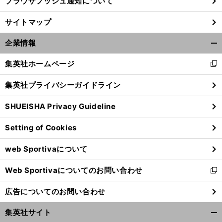
ブラウザプッシュ通知について
サイトマップ
企業情報
開
く/
集英社ホームページ
新
閉
し
じ
集英社プライバシーガイドライン
い
る
ウ
SHUEISHA Privacy Guideline
ィ
ン
Setting of Cookies
ド
ウ
web Sportivaについて
で
開
Web Sportivaについてのお問い合わせ
く
新
し
広告についてのお問い合わせ
い
ウ
集英社サイト
ィ
開