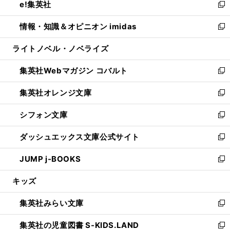
e!集英社
く
で
ド
ィ
い
新
開
ウ
ン
ウ
し
情報・知識＆オピニオン imidas
く
で
ド
ィ
い
新
開
ウ
ン
ウ
し
ライトノベル・ノベライズ
く
で
ド
ィ
い
開
ウ
ン
ウ
集英社Webマガジン コバルト
く
で
ド
ィ
新
開
ウ
ン
し
集英社オレンジ文庫
く
で
ド
い
新
開
ウ
ウ
し
シフォン文庫
く
で
ィ
い
新
開
ン
ウ
し
ダッシュエックス文庫公式サイト
く
ド
ィ
い
新
ウ
ン
ウ
し
JUMP j-BOOKS
で
ド
ィ
い
新
開
ウ
ン
ウ
し
キッズ
く
で
ド
ィ
い
開
ウ
ン
ウ
集英社みらい文庫
く
で
ド
ィ
新
開
ウ
ン
し
集英社の児童図書 S-KIDS.LAND
く
で
ド
い
新