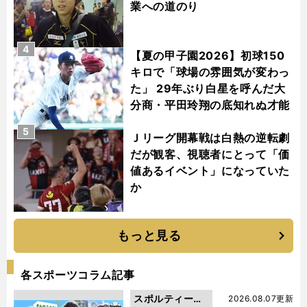
業への道のり
4
【夏の甲子園2026】初球150
キロで「球場の雰囲気が変わっ
た」 29年ぶり白星を呼んだ大
分商・平田玲翔の底知れぬ才能
5
Ｊリーグ開幕戦は白熱の逆転劇
だが観客、視聴者にとって「価
値あるイベント」になっていた
か
もっと見る
各スポーツコラム記事
スポルティーバ
2026.08.07更新