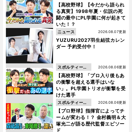
動画
【高校野球】【今だから語られ
る真実】1998年夏・伝説の死
闘の最中にPL学園に何が起きて
いた！？
ニュース
2026.08.07更新
YUZURU2027羽生結弦カレン
ダー 予約受付中！
スポルティーバ
2026.08.06更新
動画
【高校野球】「プロ入り後もあ
の衝撃を超える選手はいな
い」。PL学園トリオが衝撃を受
けた選手
スポルティーバ
2026.08.06更新
動画
【プロ野球】指揮官によってチ
ームが変わる！？ 金村義明＆大
塚光二が語る歴代監督エピソー
ド