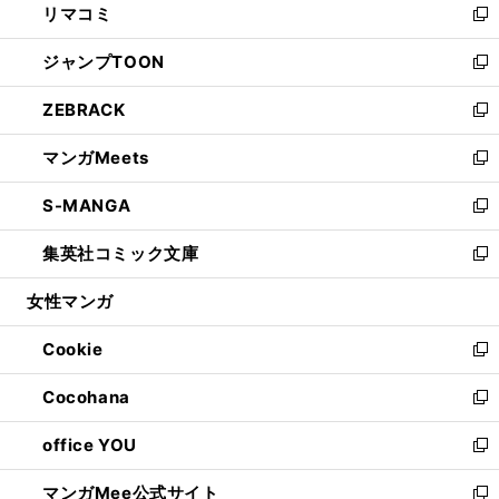
リマコミ
で
ド
ィ
い
新
開
ウ
ン
ウ
し
ジャンプTOON
く
で
ド
ィ
い
新
開
ウ
ン
ウ
し
ZEBRACK
く
で
ド
ィ
い
新
開
ウ
ン
ウ
し
マンガMeets
く
で
ド
ィ
い
新
開
ウ
ン
ウ
し
S-MANGA
く
で
ド
ィ
い
新
開
ウ
ン
ウ
し
集英社コミック文庫
く
で
ド
ィ
い
新
開
ウ
ン
ウ
し
女性マンガ
く
で
ド
ィ
い
開
ウ
ン
ウ
Cookie
く
で
ド
ィ
新
開
ウ
ン
し
Cocohana
く
で
ド
い
新
開
ウ
ウ
し
office YOU
く
で
ィ
い
新
開
ン
ウ
し
マンガMee公式サイト
く
ド
ィ
い
新