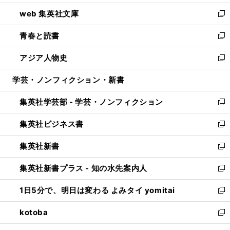
ン
ウ
し
web 集英社文庫
ド
ィ
い
新
ウ
ン
ウ
し
青春と読書
で
ド
ィ
い
新
開
ウ
ン
ウ
し
アジア人物史
く
で
ド
ィ
い
新
開
ウ
ン
ウ
し
学芸・ノンフィクション・新書
く
で
ド
ィ
い
開
ウ
ン
ウ
集英社学芸部 - 学芸・ノンフィクション
く
で
ド
ィ
新
開
ウ
ン
し
集英社ビジネス書
く
で
ド
い
新
開
ウ
ウ
し
集英社新書
く
で
ィ
い
新
開
ン
ウ
し
集英社新書プラス - 知の水先案内人
く
ド
ィ
い
新
ウ
ン
ウ
し
1日5分で、明日は変わる よみタイ yomitai
で
ド
ィ
い
新
開
ウ
ン
ウ
し
kotoba
く
で
ド
ィ
い
新
開
ウ
ン
ウ
し