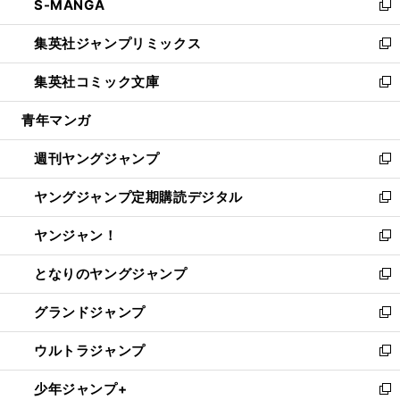
S-MANGA
く
で
ド
ィ
い
新
開
ウ
ン
ウ
し
集英社ジャンプリミックス
く
で
ド
ィ
い
新
開
ウ
ン
ウ
し
集英社コミック文庫
く
で
ド
ィ
い
新
開
ウ
ン
ウ
し
青年マンガ
く
で
ド
ィ
い
開
ウ
ン
ウ
週刊ヤングジャンプ
く
で
ド
ィ
新
開
ウ
ン
し
ヤングジャンプ定期購読デジタル
く
で
ド
い
新
開
ウ
ウ
し
ヤンジャン！
く
で
ィ
い
新
開
ン
ウ
し
となりのヤングジャンプ
く
ド
ィ
い
新
ウ
ン
ウ
し
グランドジャンプ
で
ド
ィ
い
新
開
ウ
ン
ウ
し
ウルトラジャンプ
く
で
ド
ィ
い
新
開
ウ
ン
ウ
し
少年ジャンプ+
く
で
ド
ィ
い
新