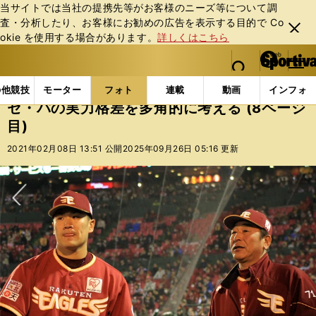
当サイトでは当社の提携先等がお客様のニーズ等について調
査・分析したり、お客様にお勧めの広告を表⽰する⽬的で Co
閉じ
okie を使⽤する場合があります。
詳しくはこちら
る
マイペ
web Sportiva (webスポルティーバ)
検索
メニュ
we
ー
フォトギャラリー
セ・パの実力格差を多角的に考える (
b
ジ
の他競技
モーター
フォト
連載
動画
インフォ
ス
セ・パの実力格差を多角的に考える (8ページ
ポ
目)
ル
テ
2021年02月08日 13:51 公開
2025年09月26日 05:16 更新
ィ
ー
バ
次へ