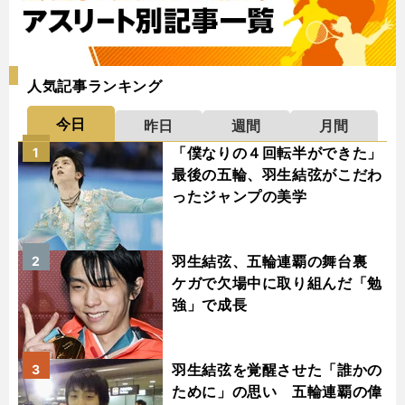
人気記事ランキング
今日
昨日
週間
月間
「僕なりの４回転半ができた」
1
最後の五輪、羽生結弦がこだわ
ったジャンプの美学
羽生結弦、五輪連覇の舞台裏
2
ケガで欠場中に取り組んだ「勉
強」で成長
羽生結弦を覚醒させた「誰かの
3
ために」の思い 五輪連覇の偉