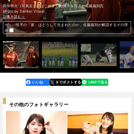
田中将大（写真左）をはじめ多くの投手を育てた佐藤義則氏
photo by Sankei Visual
記事を読む＞
記事を読む＞
記事を読む＞
記事を読む＞
記事を読む＞
記事を読む＞
記事を読む＞
記事を読む＞
記事を読む＞
記事を読む＞
記事を読む＞
記事を読む＞
記事を読む＞
記事を読む＞
記事を読む＞
記事を読む＞
第１回 江本孟紀がセの弱体化に物申す。「ソフトバンクのコーチ人事を学
第２回 ダルビッシュも指摘したセ・パのフィジカル差。巨人の罰走に意味
第３回「DH制は特効薬にはなりえない」。五十嵐亮太が実感したセ・パ
第４回 五十嵐亮太が語るソフトバンクのすごさ。年俸が相手に与えるダメ
第５回 廣岡達朗がセ・パ格差議論に苦言「見誤ると本質が見えてこなくな
第６回 廣岡達朗が巨人とソフトバンクの差を熱弁「誰がチームの中心なの
第７回 パ・リーグDH誕生秘話。それは世界一の代打男の執念と技術から
セ・パ投手の「差」はどうして生まれたのか。佐藤義則が解説するその理
「セよりパのほうが100％レベルが高い」元DeNA監督のラミレスが断言
「ペース配分をするな」ラミレスが選手、監督として実践した「対パ」対
ラミレスは断言「セ・リーグにDH制は必要ない」。ならば格差をどう埋
DH制はリリーフ陣の負担を軽減⁉︎ブルペンマネジメントに見るセ・パの差
オリックスが「球界初」の攻めた姿勢。なぜ「素人」メンタルコーチを導
「頭を下げる」常識からの改革。ダイエーとオリックスがパのビジネスを
前へ
べ」
ある？
の差
ージとは？
る」
か」
始まった
由
する理由
策
める？
入？
イチローの出現がセ・パの格差を生んだ…。レジェンド３人が語る証言
「パ・リーグだから」の理由で客は来ず。そこから始まった集客大作戦
変えた
いいね
Xでポストする
LINEで送る
line
faceboo
x
k
その他のフォトギャラリー