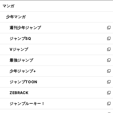
ン
く/
マンガ
ド
閉
ウ
じ
少年マンガ
で
る
開
週刊少年ジャンプ
く
新
し
ジャンプSQ
い
新
ウ
し
Vジャンプ
ィ
い
新
ン
ウ
し
最強ジャンプ
ド
ィ
い
新
ウ
ン
ウ
し
少年ジャンプ+
で
ド
ィ
い
新
開
ウ
ン
ウ
し
ジャンプTOON
く
で
ド
ィ
い
新
開
ウ
ン
ウ
し
ZEBRACK
く
で
ド
ィ
い
新
開
ウ
ン
ウ
し
ジャンプルーキー！
く
で
ド
ィ
い
新
開
ウ
ン
ウ
し