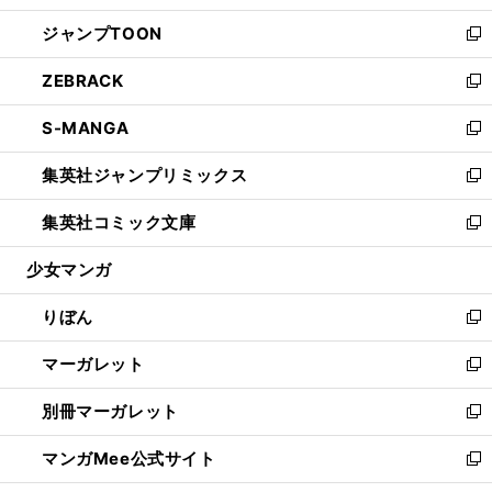
開
ウ
ン
ウ
し
ジャンプTOON
く
で
ド
ィ
い
新
開
ウ
ン
ウ
し
ZEBRACK
く
で
ド
ィ
い
新
開
ウ
ン
ウ
し
S-MANGA
く
で
ド
ィ
い
新
開
ウ
ン
ウ
し
集英社ジャンプリミックス
く
で
ド
ィ
い
新
開
ウ
ン
ウ
し
集英社コミック文庫
く
で
ド
ィ
い
新
開
ウ
ン
ウ
し
少女マンガ
く
で
ド
ィ
い
開
ウ
ン
ウ
りぼん
く
で
ド
ィ
新
開
ウ
ン
し
マーガレット
く
で
ド
い
新
開
ウ
ウ
し
別冊マーガレット
く
で
ィ
い
新
開
ン
ウ
し
マンガMee公式サイト
く
ド
ィ
い
新
ウ
ン
ウ
し