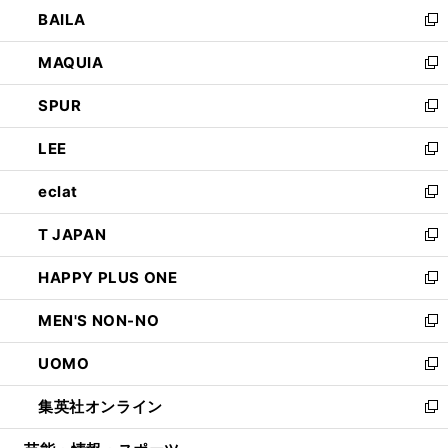
ウ
し
BAILA
く
ィ
い
新
ン
ウ
し
MAQUIA
ド
ィ
い
新
ウ
ン
ウ
し
SPUR
で
ド
ィ
い
新
開
ウ
ン
ウ
し
LEE
く
で
ド
ィ
い
新
開
ウ
ン
ウ
し
eclat
く
で
ド
ィ
い
新
開
ウ
ン
ウ
し
T JAPAN
く
で
ド
ィ
い
新
開
ウ
ン
ウ
し
HAPPY PLUS ONE
く
で
ド
ィ
い
新
開
ウ
ン
ウ
し
MEN'S NON-NO
く
で
ド
ィ
い
新
開
ウ
ン
ウ
し
UOMO
く
で
ド
ィ
い
新
開
ウ
ン
ウ
し
集英社オンライン
く
で
ド
ィ
い
新
開
ウ
ン
ウ
し