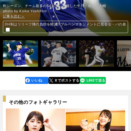
昨シーズン、チーム最多の54試合に登板した中日・祖父江大輔
photo by Koike Yoshihiro
記事を読む＞
記事を読む＞
記事を読む＞
記事を読む＞
記事を読む＞
記事を読む＞
記事を読む＞
記事を読む＞
記事を読む＞
記事を読む＞
記事を読む＞
記事を読む＞
記事を読む＞
記事を読む＞
記事を読む＞
記事を読む＞
第１回 江本孟紀がセの弱体化に物申す。「ソフトバンクのコーチ人事を学
第２回 ダルビッシュも指摘したセ・パのフィジカル差。巨人の罰走に意味
第３回「DH制は特効薬にはなりえない」。五十嵐亮太が実感したセ・パ
第４回 五十嵐亮太が語るソフトバンクのすごさ。年俸が相手に与えるダメ
第５回 廣岡達朗がセ・パ格差議論に苦言「見誤ると本質が見えてこなくな
第６回 廣岡達朗が巨人とソフトバンクの差を熱弁「誰がチームの中心なの
第７回 パ・リーグDH誕生秘話。それは世界一の代打男の執念と技術から
セ・パ投手の「差」はどうして生まれたのか。佐藤義則が解説するその理
「セよりパのほうが100％レベルが高い」元DeNA監督のラミレスが断言
「ペース配分をするな」ラミレスが選手、監督として実践した「対パ」対
ラミレスは断言「セ・リーグにDH制は必要ない」。ならば格差をどう埋
DH制はリリーフ陣の負担を軽減⁉︎ブルペンマネジメントに見るセ・パの差
オリックスが「球界初」の攻めた姿勢。なぜ「素人」メンタルコーチを導
「頭を下げる」常識からの改革。ダイエーとオリックスがパのビジネスを
前へ
べ」
ある？
の差
ージとは？
る」
か」
始まった
由
する理由
策
める？
入？
イチローの出現がセ・パの格差を生んだ…。レジェンド３人が語る証言
「パ・リーグだから」の理由で客は来ず。そこから始まった集客大作戦
変えた
いいね
Xでポストする
LINEで送る
line
faceboo
x
k
その他のフォトギャラリー