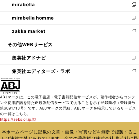
mirabella
く
で
ド
ィ
い
新
開
ウ
ン
ウ
し
mirabella homme
く
で
ド
ィ
い
新
開
ウ
ン
ウ
し
zakka market
く
で
ド
ィ
い
新
開
ウ
ン
ウ
し
その他WEBサービス
く
で
ド
ィ
い
開
ウ
ン
ウ
集英社アドナビ
く
で
ド
ィ
新
開
ウ
ン
し
集英社エディターズ・ラボ
く
で
ド
い
新
開
ウ
ウ
し
く
で
ィ
い
開
ン
ウ
ABJマークは、この電子書店・電子書籍配信サービスが、著作権者からコンテ
く
ド
ィ
ンツ使用許諾を得た正規版配信サービスであることを示す登録商標（登録番号
ウ
ン
第6091713号）です。ABJマークの詳細、ABJマークを掲示しているサービス
で
ド
の一覧はこちら。
開
ウ
https://aebs.or.jp/
新
く
で
し
い
開
本ホームページに記載の文章・画像・写真などを無断で複製するこ
ウ
く
とは法律で禁じられています。全ての著作権は株式会社 集英社に帰