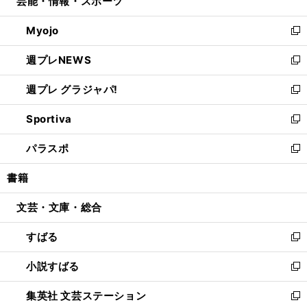
芸能・情報・スポーツ
く
で
ド
ィ
い
開
ウ
ン
ウ
Myojo
く
で
ド
ィ
新
開
ウ
ン
し
週プレNEWS
く
で
ド
い
新
開
ウ
ウ
し
週プレ グラジャパ!
く
で
ィ
い
新
開
ン
ウ
し
Sportiva
く
ド
ィ
い
新
ウ
ン
ウ
し
パラスポ
で
ド
ィ
い
新
開
ウ
ン
ウ
し
書籍
く
で
ド
ィ
い
開
ウ
ン
ウ
文芸・文庫・総合
く
で
ド
ィ
開
ウ
ン
すばる
く
で
ド
新
開
ウ
し
小説すばる
く
で
い
新
開
ウ
し
集英社 文芸ステーション
く
ィ
い
新