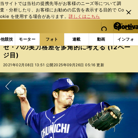
当サイトでは当社の提携先等がお客様のニーズ等について調
査・分析したり、お客様にお勧めの広告を表⽰する⽬的で Co
閉じ
okie を使⽤する場合があります。
詳しくはこちら
る
マイペ
web Sportiva (webスポルティーバ)
検索
メニュ
we
ー
フォトギャラリー
セ・パの実力格差を多角的に考える (
b
ジ
の他競技
モーター
フォト
連載
動画
インフォ
ス
セ・パの実力格差を多角的に考える (12ペー
ポ
ジ目)
ル
テ
2021年02月08日 13:51 公開
2025年09月26日 05:16 更新
ィ
ー
バ
次へ