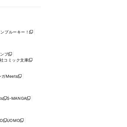
ャンプルーキー！
新
し
い
ウ
ャンプ
新
ィ
社コミック文庫
し
新
ン
い
し
ド
ウ
い
ウ
ガMeets
新
ィ
ウ
で
し
ン
ィ
開
い
ド
ン
く
ウ
ウ
ド
s
S-MANGA
新
新
ィ
で
ウ
し
し
ン
開
で
い
い
ド
く
開
ウ
ウ
ウ
NO
UOMO
く
新
新
ィ
ィ
で