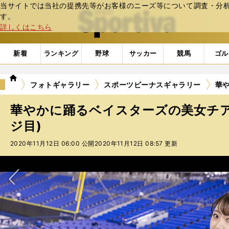
当サイトでは当社の提携先等がお客様のニーズ等について調査・分析し
web Sportiva (webスポルティーバ)
す。
詳しくはこちら
新着
ランキング
野球
サッカー
競馬
ゴル
we
フォトギャラリー
スポーツビーナスギャラリー
華や
b
ス
華やかに踊るベイスターズの美女チアリ
ポ
ル
ジ目)
テ
2020年11月12日 06:00 公開
2020年11月12日 08:57 更新
ィ
ー
バ
次へ