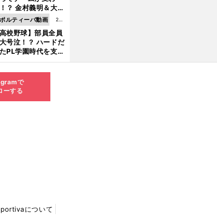
8.0
！？ 金村義明＆大塚
6更
二が語る歴代監督エ
ポルティーバ動画
202
新
ソード
高校野球】部員全員
6.0
大号泣！？ ハードだ
8.0
たPL学園時代を支え
6更
ものとは
新
agramで
ローする
Sportivaについて