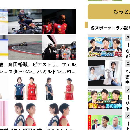
ト
く
もっと
各スポーツコラム記
ス
【
ら
8
最
ニ
龍
角田裕毅、ピアストリ、フェル
き
ンフ
スタッペン、ハミルトン...F1
Y
弦
リー
2025年前半戦ベストショット
中
ャラ
集【撮影／熱田護＆桜井淳雄】
ス
【
り
る
学
ス
け
【
よ