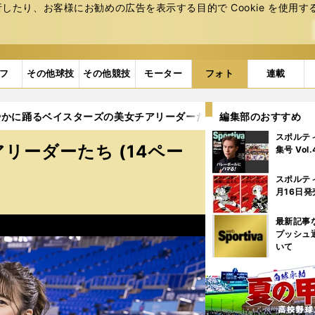
たり、お客様にお勧めの広告を表⽰する⽬的で Cookie を使⽤す
フ
その他球技
その他競技
モーター
フォト
連載
かに踊るベイスターズの美女チアリーダーたち (14ページ目)
編集部のおすすめ
スポルテ
ーダーたち (14ペー
集号 Vol
スポルテ
月16日発
最新記事
プッシュ
いて