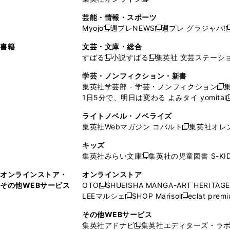
し
新
し
し
し
ン
ィ
ン
ン
開
で
開
で
い
し
い
い
い
ド
ン
ド
ド
芸能・情報・スポーツ
く
開
く
開
ウ
い
ウ
ウ
ウ
ウ
ド
ウ
ウ
Myojo
週プレNEWS
週プレ グラジャパ!
く
く
新
新
新
ィ
ウ
ィ
ィ
ィ
で
ウ
で
で
し
し
ン
ィ
ン
ン
ン
書籍
文芸・文庫・総合
開
で
開
開
い
い
ド
ン
ド
ド
ド
すばる
小説すばる
集英社 文芸ステーシ
く
開
く
く
新
新
ウ
ウ
ウ
ド
ウ
ウ
ウ
く
し
し
ィ
ィ
学芸・ノンフィクション・新書
で
ウ
で
で
で
い
い
ン
ン
集英社学芸部 - 学芸・ノンフィクション
開
で
開
開
開
新
ウ
ウ
ド
ド
1日5分で、明日は変わる よみタイ yomitai
く
開
く
く
く
し
新
ィ
ィ
ウ
ウ
く
い
ン
ン
ライトノベル・ノベライズ
で
で
ウ
ド
ド
集英社Webマガジン コバルト
集英社オレ
開
開
新
ィ
ウ
ウ
く
く
し
ン
キッズ
で
で
い
ド
集英社みらい文庫
集英社の児童図書 S-KID
開
開
新
ウ
ウ
く
く
し
ィ
オンラインストア・
オンラインストア
で
い
ン
その他WEBサービス
OTO
SHUEISHA MANGA-ART HERITAGE
開
新
ウ
ド
LEEマルシェ
SHOP Marisol
eclat prem
く
し
新
新
ィ
ウ
い
し
し
ン
その他WEBサービス
で
ウ
い
い
ド
集英社アドナビ
集英社エディターズ・ラ
開
新