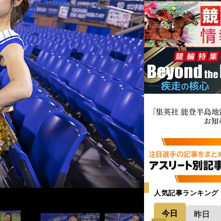
su Naozumi
y Tatematsu Naozumi
 Tatematsu Naozumi
Tatematsu Naozumi
su Naozumi
 Tatematsu Naozumi
Tatematsu Naozumi
u Naozumi
人気記事ランキング
今日
昨日