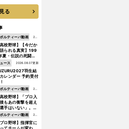
 それでもプロではな
大学進学を選ぶ理由
見る
事
ポルティーバ動画
202
高校野球】【今だか
6.0
語られる真実】199
8.0
年夏・伝説の死闘の
7更
中にPL学園に何が起
ュース
2026.08.07更新
新
ていた！？
UZURU2027羽生結
カレンダー 予約受付
！
ポルティーバ動画
202
高校野球】「プロ入
6.0
後もあの衝撃を超え
8.0
選手はいない」。PL
6更
園トリオが衝撃を受
ポルティーバ動画
202
新
た選手
プロ野球】指揮官に
6.0
ってチームが変わ