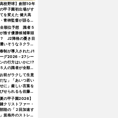
高校野球】創部10年
の甲子園初出場がす
てを変えた 健大高
・青栁監督が語る
機動破壊」はこうし
1全順位予想 識者５
生まれた
が推す優勝候補筆頭
？ J2降格の憂き目
遭いそうな３クラブ
は？
春制が導入されたJ1
ーグ2026－27シー
ンの行方はいかに!?
５人の識者が全順位
大胆予想
お前がラクして生意
だな」「あいつ若い
せに」厳しい言葉を
びせられるも佐藤慎
郎が貫いた誇りとフ
夏の甲子園2026】
ンへの思い
隷クリストファー・
部陸の「２回加速す
」規格外のストレー