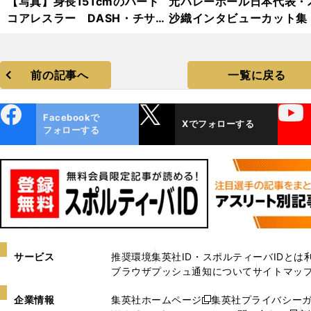
【写真】身長151cmのハード
元バレーボール日本代表・
コアレスラー DASH・チサ
沙織インタビューカット集
コ フォトギャラリー
前の記事へ
一覧に戻る
ebo
X
YouTube
Facebookで
Xでフォローする
ok
フォローする
サービス
推奨環境
集英社ID・スポルティーバIDとは
ブラウザプッシュ通知について
サイトマッ
企業情報
集英社ホームページ
集英社プライバシー
新