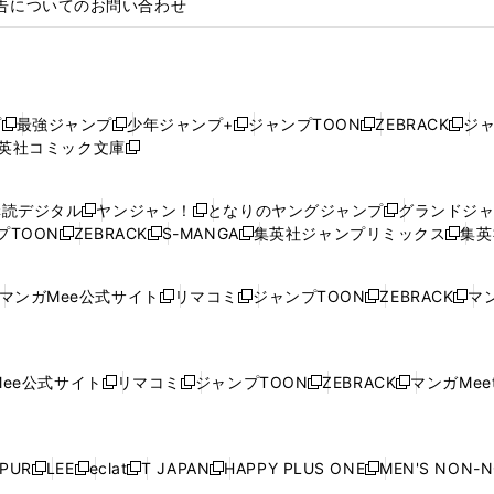
告についてのお問い合わせ
プ
最強ジャンプ
少年ジャンプ+
ジャンプTOON
ZEBRACK
ジ
新
新
新
新
新
英社コミック文庫
し
新
し
し
し
し
い
い
し
い
い
い
ウ
ウ
い
ウ
ウ
ウ
購読デジタル
ヤンジャン！
となりのヤングジャンプ
グランドジ
新
新
新
ィ
ィ
ウ
ィ
ィ
ィ
プTOON
ZEBRACK
S-MANGA
集英社ジャンプリミックス
集英
新
し
新
し
新
し
新
ン
ン
ィ
ン
ン
ン
し
い
し
い
し
い
し
ド
ド
ン
ド
ド
ド
い
ウ
い
ウ
い
ウ
い
ウ
ウ
ド
ウ
ウ
ウ
マンガMee公式サイト
リマコミ
ジャンプTOON
ZEBRACK
マン
新
新
新
新
ウ
ィ
ウ
ィ
ウ
ィ
ウ
で
で
ウ
で
で
で
し
し
し
し
し
ィ
ン
ィ
ン
ィ
ン
ィ
開
開
で
開
開
開
い
い
い
い
い
ン
ド
ン
ド
ン
ド
ン
く
く
開
く
く
く
ウ
ウ
ウ
ウ
ウ
ド
ウ
ド
ウ
ド
ウ
ド
ee公式サイト
リマコミ
ジャンプTOON
ZEBRACK
マンガMeet
く
新
新
新
新
ィ
ィ
ィ
ィ
ィ
ウ
で
ウ
で
ウ
で
ウ
し
し
し
し
ン
ン
ン
ン
ン
で
開
で
開
で
開
で
い
い
い
い
ド
ド
ド
ド
ド
開
く
開
く
開
く
開
ウ
ウ
ウ
ウ
ウ
ウ
ウ
ウ
ウ
PUR
LEE
eclat
T JAPAN
HAPPY PLUS ONE
MEN'S NON-
く
く
く
く
新
新
新
新
新
ィ
ィ
ィ
ィ
で
で
で
で
で