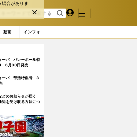
る場合がありま
マイペ
閉じ
検索
メニュ
ー
る
す
ジ
る
動画
インフォ
ィーバ バレーボール特
.4 6月30日発売
ィーバ 部活特集号 3
売
などのお知らせが届く
通知を受け取る方法につ