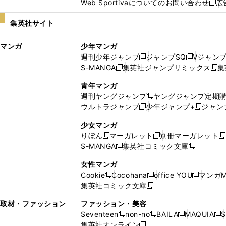
Web Sportivaについてのお問い合わせ
広
し
新
い
し
集英社サイト
ウ
い
ィ
ウ
マンガ
少年マンガ
ン
ィ
週刊少年ジャンプ
ジャンプSQ
Vジャン
ド
ン
新
新
S-MANGA
集英社ジャンプリミックス
集
ウ
ド
新
し
し
新
で
ウ
し
い
い
し
青年マンガ
開
で
い
ウ
ウ
い
週刊ヤングジャンプ
ヤングジャンプ定期
新
く
開
ウ
ィ
ィ
ウ
ウルトラジャンプ
少年ジャンプ+
ジャン
新
し
新
く
ィ
ン
ン
ィ
し
い
し
ン
ド
ド
ン
少女マンガ
い
ウ
い
ド
ウ
ウ
ド
りぼん
マーガレット
別冊マーガレット
新
新
新
ウ
ィ
ウ
ウ
で
で
ウ
S-MANGA
集英社コミック文庫
し
新
し
新
ィ
ン
ィ
で
開
開
で
い
し
い
し
ン
ド
ン
女性マンガ
開
く
く
開
ウ
い
ウ
い
ド
ウ
ド
Cookie
Cocohana
office YOU
マンガM
く
く
新
新
新
ィ
ウ
ィ
ウ
ウ
で
ウ
集英社コミック文庫
し
新
し
し
ン
ィ
ン
ィ
で
開
で
い
し
い
い
ド
ン
ド
ン
取材・ファッション
ファッション・美容
開
く
開
ウ
い
ウ
ウ
ウ
ド
ウ
ド
Seventeen
non-no
BAILA
MAQUIA
S
く
く
新
新
新
新
ィ
ウ
ィ
ィ
で
ウ
で
ウ
集英社オンライン