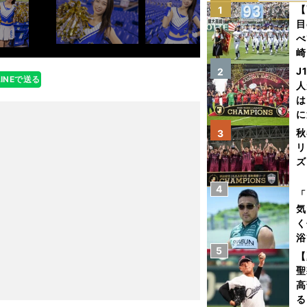
【
1
目
べ
崎
「
J
2
LINEで送る
て
人
は
に
と
秋
3
リ
ズ
4
を
「
気
く
浴
5
太
【
ァ
聖
高
る