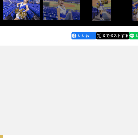
いいね
Xでポストする
line
faceboo
x
k