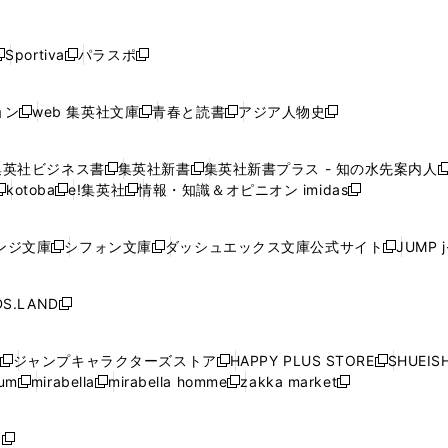
し
し
し
し
し
ン
ン
ン
ン
開
開
開
開
開
い
い
い
い
い
ド
ド
ド
ド
く
く
く
く
く
ウ
ウ
ウ
ウ
ウ
ウ
ウ
ウ
ウ
Sportiva
パラスポ
新
新
ィ
ィ
ィ
ィ
ィ
で
で
で
で
し
し
し
ン
ン
ン
ン
ン
開
開
開
開
い
い
い
ド
ド
ド
ド
ド
ョン
web 集英社文庫
青春と読書
アジア人物史
く
く
く
く
新
新
新
新
ウ
ウ
ウ
ウ
ウ
ウ
ウ
ウ
し
し
し
し
ィ
ィ
ィ
で
で
で
で
で
い
い
い
い
ン
ン
ン
集英社ビジネス書
集英社新書
集英社新書プラス - 知の水先案内人
開
開
開
開
開
新
新
新
ウ
ウ
ウ
ウ
ド
ド
ド
kotoba
e!集英社
情報・知識＆オピニオン imidas
く
く
く
く
く
新
し
新
し
新
ィ
ィ
ィ
ィ
ウ
ウ
ウ
し
し
い
し
い
し
ン
ン
ン
ン
で
で
で
い
い
ウ
い
ウ
い
ド
ド
ド
ド
ンジ文庫
シフォン文庫
ダッシュエックス文庫公式サイト
JUMP 
開
開
開
新
新
新
ウ
ウ
ィ
ウ
ィ
ウ
ウ
ウ
ウ
ウ
く
く
く
し
し
し
ィ
ィ
ン
ィ
ン
ィ
で
で
で
で
い
い
い
ン
ン
ド
ン
ド
ン
S.LAND
開
開
開
開
新
ウ
ウ
ウ
ド
ド
ウ
ド
ウ
ド
く
く
く
く
し
ィ
ィ
ィ
ウ
ウ
で
ウ
で
ウ
い
ン
ン
ン
ジャンプキャラクターズストア
HAPPY PLUS STORE
SHUEIS
で
で
開
で
開
で
新
新
新
ウ
ド
ド
ド
ium
mirabella
mirabella homme
zakka market
開
開
く
開
く
開
し
新
新
新
し
新
し
ィ
ウ
ウ
ウ
く
く
く
く
い
し
し
い
し
し
い
ン
で
で
で
ウ
い
い
ウ
い
い
ウ
ド
ボ
開
開
開
新