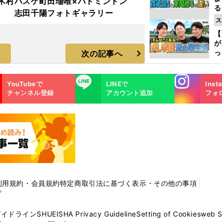
木村
バスケ町田瑠唯×バドミントン
る
志田千陽フォトギャラリー
光
ス
ピ
【
が
っ
次の記事へ
た
Instagra
LINE
YouTubeで
LINEで
Inst
m
チャンネル登録
アカウント追加
フォ
利用規約・会員規約
特定商取引法に基づく表示・その他の事項
プ
ガイドライン
SHUEISHA Privacy Guideline
Setting of Cookies
web 