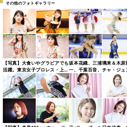
その他のフォトギャラリー
【写真】大食いやグラビアでも
坂本花織、三浦璃来＆木原
活躍。東京女子プロレス・上原
一、千葉百音、チャ・ジュ
わかな フォトギャラリー
ァン...チャレンジャー・シ
ズ木下グループ杯フォトギ
リー