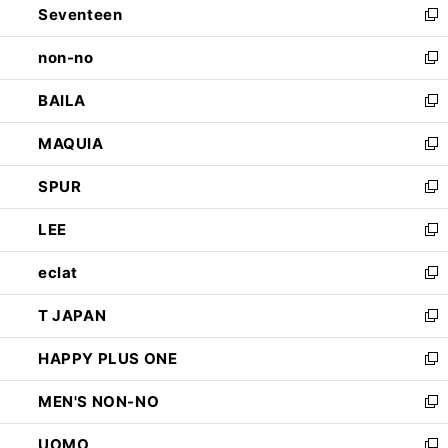
Seventeen
く
で
ド
新
開
ウ
し
non-no
く
で
い
新
開
ウ
し
BAILA
く
ィ
い
新
ン
ウ
し
MAQUIA
ド
ィ
い
新
ウ
ン
ウ
し
SPUR
で
ド
ィ
い
新
開
ウ
ン
ウ
し
LEE
く
で
ド
ィ
い
新
開
ウ
ン
ウ
し
eclat
く
で
ド
ィ
い
新
開
ウ
ン
ウ
し
T JAPAN
く
で
ド
ィ
い
新
開
ウ
ン
ウ
し
HAPPY PLUS ONE
く
で
ド
ィ
い
新
開
ウ
ン
ウ
し
MEN'S NON-NO
く
で
ド
ィ
い
新
開
ウ
ン
ウ
し
UOMO
く
で
ド
ィ
い