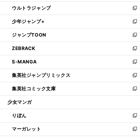
開
ウ
ン
ウ
し
ウルトラジャンプ
く
で
ド
ィ
い
新
開
ウ
ン
ウ
し
少年ジャンプ+
く
で
ド
ィ
い
新
開
ウ
ン
ウ
し
ジャンプTOON
く
で
ド
ィ
い
新
開
ウ
ン
ウ
し
ZEBRACK
く
で
ド
ィ
い
新
開
ウ
ン
ウ
し
S-MANGA
く
で
ド
ィ
い
新
開
ウ
ン
ウ
し
集英社ジャンプリミックス
く
で
ド
ィ
い
新
開
ウ
ン
ウ
し
集英社コミック文庫
く
で
ド
ィ
い
新
開
ウ
ン
ウ
し
少女マンガ
く
で
ド
ィ
い
開
ウ
ン
ウ
りぼん
く
で
ド
ィ
新
開
ウ
ン
し
マーガレット
く
で
ド
い
新
開
ウ
ウ
し