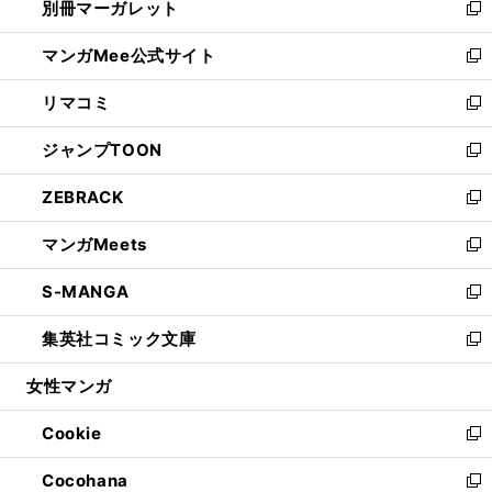
別冊マーガレット
く
で
ィ
い
新
開
ン
ウ
し
マンガMee公式サイト
く
ド
ィ
い
新
ウ
ン
ウ
し
リマコミ
で
ド
ィ
い
新
開
ウ
ン
ウ
し
ジャンプTOON
く
で
ド
ィ
い
新
開
ウ
ン
ウ
し
ZEBRACK
く
で
ド
ィ
い
新
開
ウ
ン
ウ
し
マンガMeets
く
で
ド
ィ
い
新
開
ウ
ン
ウ
し
S-MANGA
く
で
ド
ィ
い
新
開
ウ
ン
ウ
し
集英社コミック文庫
く
で
ド
ィ
い
新
開
ウ
ン
ウ
し
女性マンガ
く
で
ド
ィ
い
開
ウ
ン
ウ
Cookie
く
で
ド
ィ
新
開
ウ
ン
し
Cocohana
く
で
ド
い
新