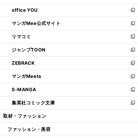
開
ウ
ウ
し
office YOU
く
で
ィ
い
新
開
ン
ウ
し
マンガMee公式サイト
く
ド
ィ
い
新
ウ
ン
ウ
し
リマコミ
で
ド
ィ
い
新
開
ウ
ン
ウ
し
ジャンプTOON
く
で
ド
ィ
い
新
開
ウ
ン
ウ
し
ZEBRACK
く
で
ド
ィ
い
新
開
ウ
ン
ウ
し
マンガMeets
く
で
ド
ィ
い
新
開
ウ
ン
ウ
し
S-MANGA
く
で
ド
ィ
い
新
開
ウ
ン
ウ
し
集英社コミック文庫
く
で
ド
ィ
い
新
開
ウ
ン
ウ
し
取材・ファッション
く
で
ド
ィ
い
開
ウ
ン
ウ
ファッション・美容
く
で
ド
ィ
開
ウ
ン