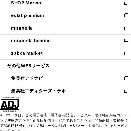
SHOP Marisol
く
で
ド
ィ
い
新
開
ウ
ン
ウ
し
eclat premium
く
で
ド
ィ
い
新
開
ウ
ン
ウ
し
mirabella
く
で
ド
ィ
い
新
開
ウ
ン
ウ
し
mirabella homme
く
で
ド
ィ
い
新
開
ウ
ン
ウ
し
zakka market
く
で
ド
ィ
い
新
開
ウ
ン
ウ
し
その他WEBサービス
く
で
ド
ィ
い
開
ウ
ン
ウ
集英社アドナビ
く
で
ド
ィ
新
開
ウ
ン
し
集英社エディターズ・ラボ
く
で
ド
い
新
開
ウ
ウ
し
く
で
ィ
い
開
ン
ウ
ABJマークは、この電子書店・電子書籍配信サービスが、著作権者からコンテ
く
ド
ィ
ンツ使用許諾を得た正規版配信サービスであることを示す登録商標（登録番号
ウ
ン
第6091713号）です。ABJマークの詳細、ABJマークを掲示しているサービス
で
ド
の一覧はこちら。