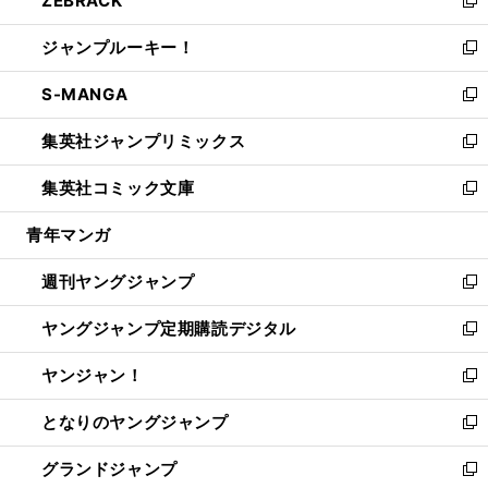
ZEBRACK
で
ド
ィ
い
新
開
ウ
ン
ウ
し
ジャンプルーキー！
く
で
ド
ィ
い
新
開
ウ
ン
ウ
し
S-MANGA
く
で
ド
ィ
い
新
開
ウ
ン
ウ
し
集英社ジャンプリミックス
く
で
ド
ィ
い
新
開
ウ
ン
ウ
し
集英社コミック文庫
く
で
ド
ィ
い
新
開
ウ
ン
ウ
し
青年マンガ
く
で
ド
ィ
い
開
ウ
ン
ウ
週刊ヤングジャンプ
く
で
ド
ィ
新
開
ウ
ン
し
ヤングジャンプ定期購読デジタル
く
で
ド
い
新
開
ウ
ウ
し
ヤンジャン！
く
で
ィ
い
新
開
ン
ウ
し
となりのヤングジャンプ
く
ド
ィ
い
新
ウ
ン
ウ
し
グランドジャンプ
で
ド
ィ
い
新