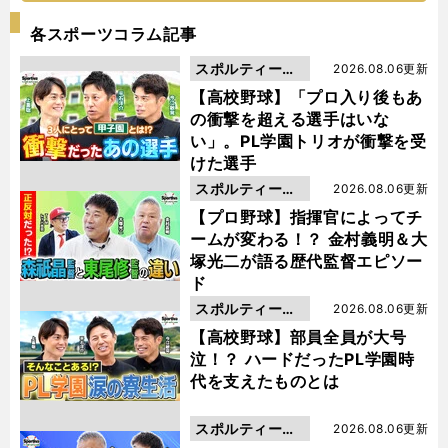
各スポーツコラム記事
スポルティーバ
2026.08.06更新
動画
【高校野球】「プロ入り後もあ
の衝撃を超える選手はいな
い」。PL学園トリオが衝撃を受
けた選手
スポルティーバ
2026.08.06更新
動画
【プロ野球】指揮官によってチ
ームが変わる！？ 金村義明＆大
塚光二が語る歴代監督エピソー
ド
スポルティーバ
2026.08.06更新
動画
【高校野球】部員全員が大号
泣！？ ハードだったPL学園時
代を支えたものとは
スポルティーバ
2026.08.06更新