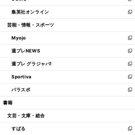
新
開
ウ
ン
ウ
し
集英社オンライン
く
で
ド
ィ
い
新
開
ウ
ン
ウ
し
芸能・情報・スポーツ
く
で
ド
ィ
い
開
ウ
ン
ウ
Myojo
く
で
ド
ィ
新
開
ウ
ン
し
週プレNEWS
く
で
ド
い
新
開
ウ
ウ
し
週プレ グラジャパ!
く
で
ィ
い
新
開
ン
ウ
し
Sportiva
く
ド
ィ
い
新
ウ
ン
ウ
し
パラスポ
で
ド
ィ
い
新
開
ウ
ン
ウ
し
書籍
く
で
ド
ィ
い
開
ウ
ン
ウ
文芸・文庫・総合
く
で
ド
ィ
開
ウ
ン
すばる
く
で
ド
新
開