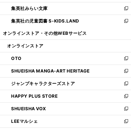
開
ウ
ン
ウ
集英社みらい文庫
く
で
ド
ィ
新
開
ウ
ン
し
集英社の児童図書 S-KIDS.LAND
く
で
ド
い
新
開
ウ
ウ
し
オンラインストア・
その他WEBサービス
く
で
ィ
い
開
ン
ウ
オンラインストア
く
ド
ィ
ウ
ン
OTO
で
ド
新
開
ウ
し
SHUEISHA MANGA-ART HERITAGE
く
で
い
新
開
ウ
し
ジャンプキャラクターズストア
く
ィ
い
新
ン
ウ
し
HAPPY PLUS STORE
ド
ィ
い
新
ウ
ン
ウ
し
SHUEISHA VOX
で
ド
ィ
い
新
開
ウ
ン
ウ
し
LEEマルシェ
く
で
ド
ィ
い
新
開
ウ
ン
ウ
し