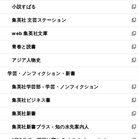
ウ
し
小説すばる
く
で
い
新
開
ウ
し
集英社 文芸ステーション
く
ィ
い
新
ン
ウ
し
web 集英社文庫
ド
ィ
い
新
ウ
ン
ウ
し
青春と読書
で
ド
ィ
い
新
開
ウ
ン
ウ
し
アジア人物史
く
で
ド
ィ
い
新
開
ウ
ン
ウ
し
学芸・ノンフィクション・新書
く
で
ド
ィ
い
開
ウ
ン
ウ
集英社学芸部 - 学芸・ノンフィクション
く
で
ド
ィ
新
開
ウ
ン
し
集英社ビジネス書
く
で
ド
い
新
開
ウ
ウ
し
集英社新書
く
で
ィ
い
新
開
ン
ウ
し
集英社新書プラス - 知の水先案内人
く
ド
ィ
い
新
ウ
ン
ウ
し