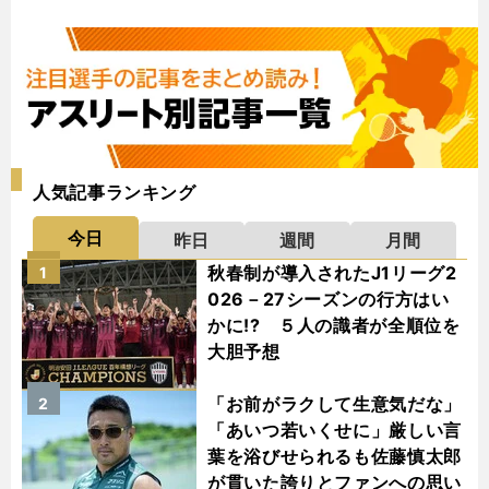
人気記事ランキング
今日
昨日
週間
月間
秋春制が導入されたJ1リーグ2
1
026－27シーズンの行方はい
かに!? ５人の識者が全順位を
大胆予想
「お前がラクして生意気だな」
2
「あいつ若いくせに」厳しい言
葉を浴びせられるも佐藤慎太郎
が貫いた誇りとファンへの思い