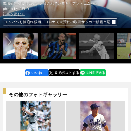
市場価値が最も高いと評価されているキリアン・エムバペ
photo by AFLO
記事を読む＞
記事を読む＞
記事を読む＞
記事を読む＞
バロンドール史上最大のミス。2010年はスナイデルが受賞すべきだった
前へ
最強メンバーへ五輪延期はチャンス。男子セブンズに加えたい選手たち
エムバペも値崩れ候補。コロナで大荒れの欧州サッカー移籍市場
山田久志が引退を決意した衝撃弾。清原和博はシンカーを完璧に捉えた
いいね
Xでポストする
LINEで送る
line
faceboo
x
k
その他のフォトギャラリー