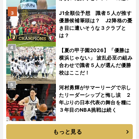
J1全順位予想 識者５人が推す
3
優勝候補筆頭は？ J2降格の憂
き目に遭いそうな３クラブと
は？
4
【夏の甲子園2026】「優勝は
横浜じゃない」 波乱必至の組み
合わせで識者５人が選んだ優勝
校はここだ！
5
河村勇輝がサマーリーグで示し
たリーダーシップと悔し涙 ２
年ぶりの日本代表の舞台を糧に
３年目のNBA挑戦は続く
もっと見る