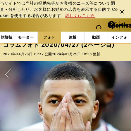
当サイトでは当社の提携先等がお客様のニーズ等について調
査・分析したり、お客様にお勧めの広告を表⽰する⽬的で Co
閉じ
okie を使⽤する場合があります。
詳しくはこちら
る
マイペ
web Sportiva (webスポルティーバ)
検索
メニュ
we
ー
フォトギャラリー
コラムフォト
コラムフォト 2020/
b
ジ
の他競技
モーター
フォト
連載
動画
インフォ
ス
コラムフォト 2020/04/27 (2ページ目)
ポ
ル
2020年04月28日 10:32 公開
2024年01月29日 18:36 更新
テ
ィ
ー
バ
次へ