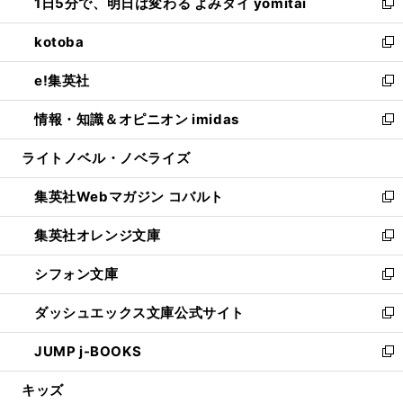
1日5分で、明日は変わる よみタイ yomitai
で
ド
ィ
い
新
開
ウ
ン
ウ
し
kotoba
く
で
ド
ィ
い
新
開
ウ
ン
ウ
し
e!集英社
く
で
ド
ィ
い
新
開
ウ
ン
ウ
し
情報・知識＆オピニオン imidas
く
で
ド
ィ
い
新
開
ウ
ン
ウ
し
ライトノベル・ノベライズ
く
で
ド
ィ
い
開
ウ
ン
ウ
集英社Webマガジン コバルト
く
で
ド
ィ
新
開
ウ
ン
し
集英社オレンジ文庫
く
で
ド
い
新
開
ウ
ウ
し
シフォン文庫
く
で
ィ
い
新
開
ン
ウ
し
ダッシュエックス文庫公式サイト
く
ド
ィ
い
新
ウ
ン
ウ
し
JUMP j-BOOKS
で
ド
ィ
い
新
開
ウ
ン
ウ
し
キッズ
く
で
ド
ィ
い