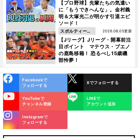
動画
【プロ野球】先輩たちの気遣い
に「もうできへんな」。金村義
明＆大塚光二が明かす引退エピ
ソード！
スポルティーバ
2026.08.05更新
動画
【Jリーグ】Jリーグ・開幕前注
目ポイント マテウス・ブエノ
の鹿島移籍！ 恐るべし15歳磯
部怜夢！
cebo
X
Facebookで
Xでフォローする
ok
フォローする
uTube
LINE
YouTubeで
LINEで
チャンネル登録
アカウント追加
stagra
Instagramで
m
フォローする