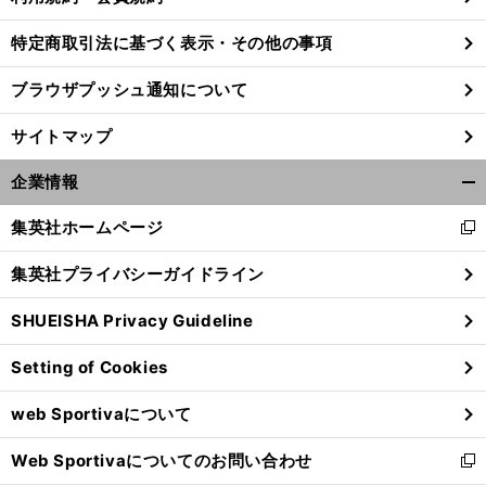
特定商取引法に基づく表示・その他の事項
ブラウザプッシュ通知について
サイトマップ
企業情報
開
く/
集英社ホームページ
新
閉
し
じ
集英社プライバシーガイドライン
い
る
ウ
SHUEISHA Privacy Guideline
ィ
ン
Setting of Cookies
ド
ウ
web Sportivaについて
で
開
Web Sportivaについてのお問い合わせ
く
新