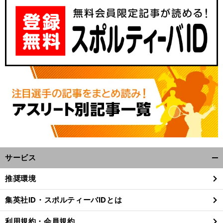
サービス
開
く/
推奨環境
閉
じ
集英社ID・スポルティーバIDとは
る
利用規約・会員規約