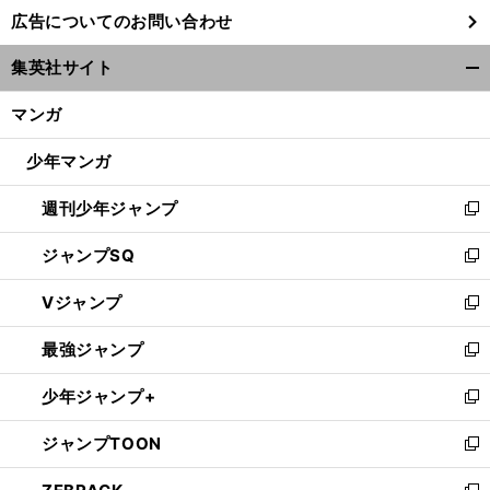
し
広告についてのお問い合わせ
い
ウ
集英社サイト
ィ
開
ン
く/
マンガ
ド
閉
ウ
じ
少年マンガ
で
る
開
週刊少年ジャンプ
く
新
し
ジャンプSQ
い
新
ウ
し
Vジャンプ
ィ
い
新
ン
ウ
し
最強ジャンプ
ド
ィ
い
新
ウ
ン
ウ
し
少年ジャンプ+
で
ド
ィ
い
新
開
ウ
ン
ウ
し
ジャンプTOON
く
で
ド
ィ
い
新
開
ウ
ン
ウ
し
く