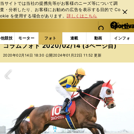
当サイトでは当社の提携先等がお客様のニーズ等について調
査・分析したり、お客様にお勧めの広告を表⽰する⽬的で Co
閉じ
okie を使⽤する場合があります。
詳しくはこちら
る
マイペ
web Sportiva (webスポルティーバ)
検索
メニュ
we
ー
フォトギャラリー
コラムフォト
コラムフォト 2020/
b
ジ
の他競技
モーター
フォト
連載
動画
インフォ
ス
コラムフォト 2020/02/14 (3ページ目)
ポ
ル
2020年02月14日 18:30 公開
2024年01月22日 11:52 更新
テ
ィ
ー
バ
次へ