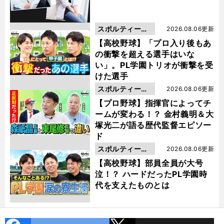
スポルティーバ
2026.08.06更新
動画
【高校野球】「プロ入り後もあ
の衝撃を超える選手はいな
い」。PL学園トリオが衝撃を受
けた選手
スポルティーバ
2026.08.06更新
動画
【プロ野球】指揮官によってチ
ームが変わる！？ 金村義明＆大
塚光二が語る歴代監督エピソー
ド
スポルティーバ
2026.08.06更新
動画
【高校野球】部員全員が大号
泣！？ ハードだったPL学園時
代を支えたものとは
cebo
X