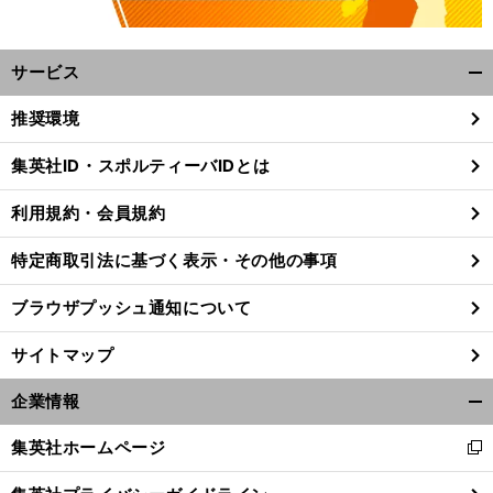
サービス
開
く/
推奨環境
閉
じ
集英社ID・スポルティーバIDとは
る
利用規約・会員規約
特定商取引法に基づく表示・その他の事項
ブラウザプッシュ通知について
サイトマップ
企業情報
開
く/
集英社ホームページ
新
閉
し
じ