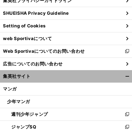
集英社プライバシーガイドライン
い
る
ウ
SHUEISHA Privacy Guideline
ィ
ン
Setting of Cookies
ド
ウ
web Sportivaについて
で
開
Web Sportivaについてのお問い合わせ
く
新
し
広告についてのお問い合わせ
い
ウ
集英社サイト
ィ
開
ン
く/
マンガ
ド
閉
ウ
じ
少年マンガ
で
る
開
週刊少年ジャンプ
く
新
し
ジャンプSQ
い
新