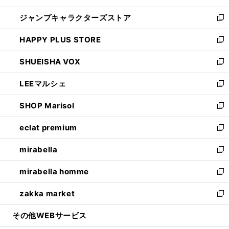
開
ウ
し
ジャンプキャラクターズストア
く
ィ
い
新
ン
ウ
し
HAPPY PLUS STORE
ド
ィ
い
新
ウ
ン
ウ
し
SHUEISHA VOX
で
ド
ィ
い
新
開
ウ
ン
ウ
し
LEEマルシェ
く
で
ド
ィ
い
新
開
ウ
ン
ウ
し
SHOP Marisol
く
で
ド
ィ
い
新
開
ウ
ン
ウ
し
eclat premium
く
で
ド
ィ
い
新
開
ウ
ン
ウ
し
mirabella
く
で
ド
ィ
い
新
開
ウ
ン
ウ
し
mirabella homme
く
で
ド
ィ
い
新
開
ウ
ン
ウ
し
zakka market
く
で
ド
ィ
い
新
開
ウ
ン
ウ
し
その他WEBサービス
く
で
ド
ィ
い
開
ウ
ン
ウ