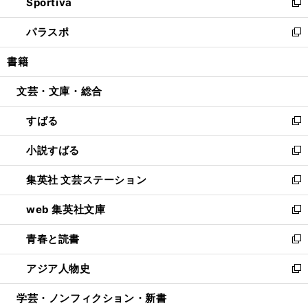
Sportiva
く
ド
ィ
い
新
ウ
ン
ウ
し
パラスポ
で
ド
ィ
い
新
開
ウ
ン
ウ
し
書籍
く
で
ド
ィ
い
開
ウ
ン
ウ
文芸・文庫・総合
く
で
ド
ィ
開
ウ
ン
すばる
く
で
ド
新
開
ウ
し
小説すばる
く
で
い
新
開
ウ
し
集英社 文芸ステーション
く
ィ
い
新
ン
ウ
し
web 集英社文庫
ド
ィ
い
新
ウ
ン
ウ
し
青春と読書
で
ド
ィ
い
新
開
ウ
ン
ウ
し
アジア人物史
く
で
ド
ィ
い
新
開
ウ
ン
ウ
し
学芸・ノンフィクション・新書
く
で
ド
ィ
い