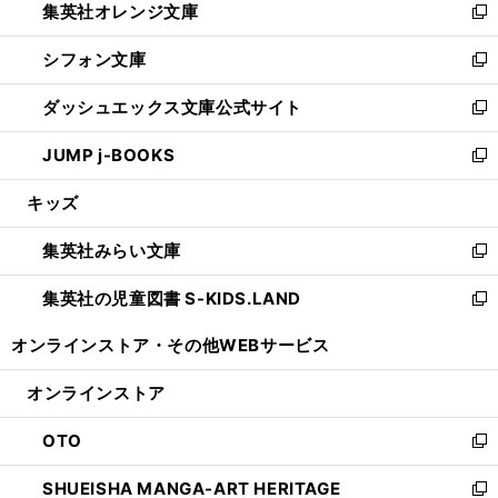
集英社オレンジ文庫
く
で
ド
い
新
開
ウ
ウ
し
シフォン文庫
く
で
ィ
い
新
開
ン
ウ
し
ダッシュエックス文庫公式サイト
く
ド
ィ
い
新
ウ
ン
ウ
し
JUMP j-BOOKS
で
ド
ィ
い
新
開
ウ
ン
ウ
し
キッズ
く
で
ド
ィ
い
開
ウ
ン
ウ
集英社みらい文庫
く
で
ド
ィ
新
開
ウ
ン
し
集英社の児童図書 S-KIDS.LAND
く
で
ド
い
新
開
ウ
ウ
し
オンラインストア・
その他WEBサービス
く
で
ィ
い
開
ン
ウ
オンラインストア
く
ド
ィ
ウ
ン
OTO
で
ド
新
開
ウ
し
SHUEISHA MANGA-ART HERITAGE
く
で
い
新