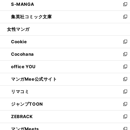
S-MANGA
く
で
ド
ィ
い
新
開
ウ
ン
ウ
し
集英社コミック文庫
く
で
ド
ィ
い
新
開
ウ
ン
ウ
し
女性マンガ
く
で
ド
ィ
い
開
ウ
ン
ウ
Cookie
く
で
ド
ィ
新
開
ウ
ン
し
Cocohana
く
で
ド
い
新
開
ウ
ウ
し
office YOU
く
で
ィ
い
新
開
ン
ウ
し
マンガMee公式サイト
く
ド
ィ
い
新
ウ
ン
ウ
し
リマコミ
で
ド
ィ
い
新
開
ウ
ン
ウ
し
ジャンプTOON
く
で
ド
ィ
い
新
開
ウ
ン
ウ
し
ZEBRACK
く
で
ド
ィ
い
新
開
ウ
ン
ウ
し
マンガMeets
く
で
ド
ィ
い