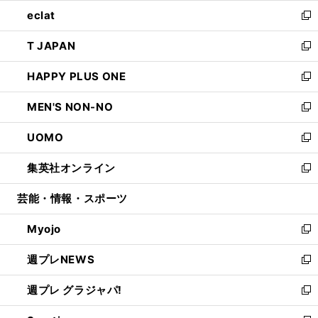
ウ
ン
ウ
し
eclat
く
で
ド
ィ
い
新
開
ウ
ン
ウ
し
T JAPAN
く
で
ド
ィ
い
新
開
ウ
ン
ウ
し
HAPPY PLUS ONE
く
で
ド
ィ
い
新
開
ウ
ン
ウ
し
MEN'S NON-NO
く
で
ド
ィ
い
新
開
ウ
ン
ウ
し
UOMO
く
で
ド
ィ
い
新
開
ウ
ン
ウ
し
集英社オンライン
く
で
ド
ィ
い
新
開
ウ
ン
ウ
し
芸能・情報・スポーツ
く
で
ド
ィ
い
開
ウ
ン
ウ
Myojo
く
で
ド
ィ
新
開
ウ
ン
し
週プレNEWS
く
で
ド
い
新
開
ウ
ウ
し
週プレ グラジャパ!
く
で
ィ
い
新
開
ン
ウ
し