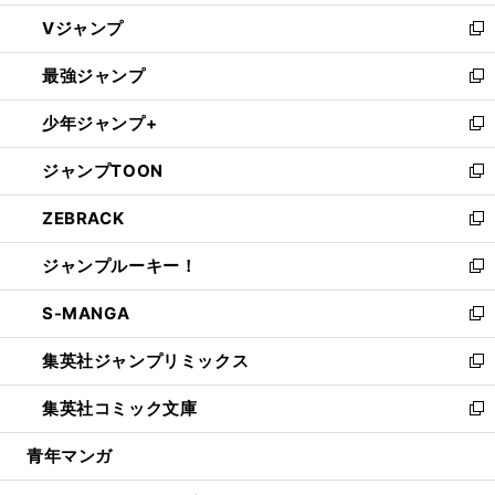
ウ
し
Vジャンプ
ィ
い
新
ン
ウ
し
最強ジャンプ
ド
ィ
い
新
ウ
ン
ウ
し
少年ジャンプ+
で
ド
ィ
い
新
開
ウ
ン
ウ
し
ジャンプTOON
く
で
ド
ィ
い
新
開
ウ
ン
ウ
し
ZEBRACK
く
で
ド
ィ
い
新
開
ウ
ン
ウ
し
ジャンプルーキー！
く
で
ド
ィ
い
新
開
ウ
ン
ウ
し
S-MANGA
く
で
ド
ィ
い
新
開
ウ
ン
ウ
し
集英社ジャンプリミックス
く
で
ド
ィ
い
新
開
ウ
ン
ウ
し
集英社コミック文庫
く
で
ド
ィ
い
新
開
ウ
ン
ウ
し
青年マンガ
く
で
ド
ィ
い
開
ウ
ン
ウ