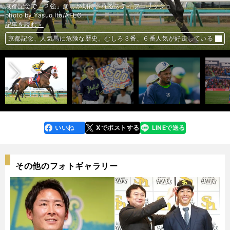
京都記念で「２強」崩しが期待されるステイフーリッシュ
記事を読む＞
photo by Yasuo Ito/AFLO
記事を読む＞
記事を読む＞
記事を読む＞
ヤクルト進撃の起爆剤となるか。名手エスコバーがチームに与える好影響
八重樫幸雄が明かす青木宣親のすごさ「ボクシングで世界王者になれる」
前へ
バルサと資金の差は10分の１以下。それでも３位ヘタフェが強い理由
京都記念、人気馬に危険な歴史。むしろ３番、６番人気が好走している
いいね
Xでポストする
LINEで送る
line
faceboo
x
k
その他のフォトギャラリー