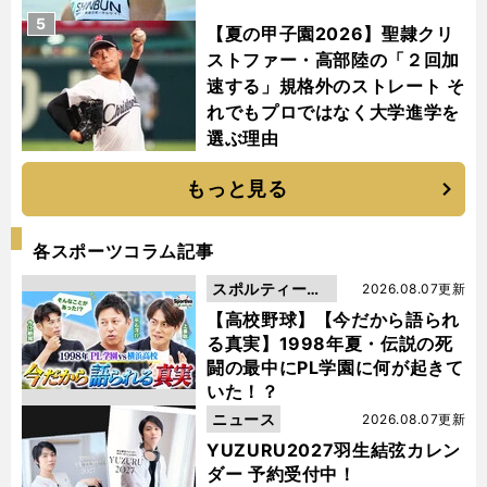
5
【夏の甲子園2026】聖隷クリ
ストファー・高部陸の「２回加
速する」規格外のストレート そ
れでもプロではなく大学進学を
選ぶ理由
もっと見る
各スポーツコラム記事
スポルティーバ
2026.08.07更新
動画
【高校野球】【今だから語られ
る真実】1998年夏・伝説の死
闘の最中にPL学園に何が起きて
いた！？
ニュース
2026.08.07更新
YUZURU2027羽生結弦カレン
ダー 予約受付中！