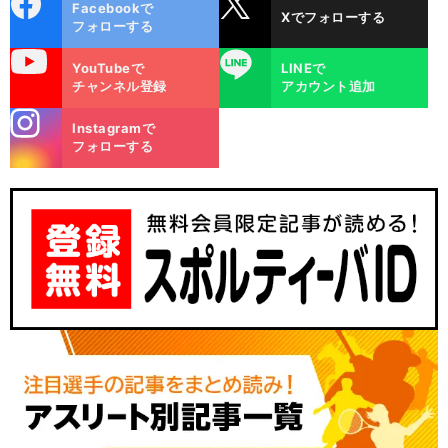
Facebookで
Xでフォローする
ok
フォローする
uTube
LINE
YouTubeで
LINEで
チャンネル登録
アカウント追加
stagra
Instagramで
m
フォローする