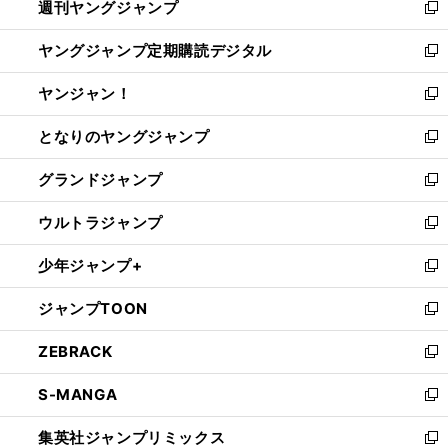
週刊ヤングジャンプ
く
で
ド
ィ
新
開
ウ
ン
し
ヤングジャンプ定期購読デジタル
く
で
ド
い
新
開
ウ
ウ
し
ヤンジャン！
く
で
ィ
い
新
開
ン
ウ
し
となりのヤングジャンプ
く
ド
ィ
い
新
ウ
ン
ウ
し
グランドジャンプ
で
ド
ィ
い
新
開
ウ
ン
ウ
し
ウルトラジャンプ
く
で
ド
ィ
い
新
開
ウ
ン
ウ
し
少年ジャンプ+
く
で
ド
ィ
い
新
開
ウ
ン
ウ
し
ジャンプTOON
く
で
ド
ィ
い
新
開
ウ
ン
ウ
し
ZEBRACK
く
で
ド
ィ
い
新
開
ウ
ン
ウ
し
S-MANGA
く
で
ド
ィ
い
新
開
ウ
ン
ウ
し
集英社ジャンプリミックス
く
で
ド
ィ
い
新