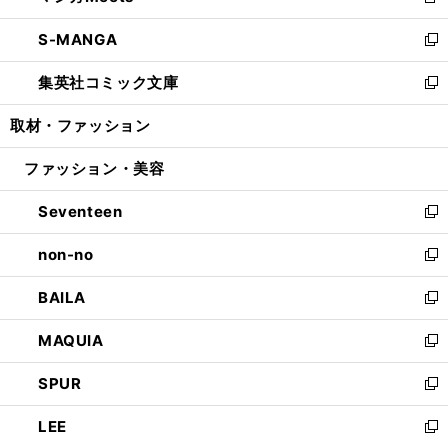
新
開
ウ
ン
ウ
し
S-MANGA
く
で
ド
ィ
い
新
開
ウ
ン
ウ
し
集英社コミック文庫
く
で
ド
ィ
い
新
開
ウ
ン
ウ
し
取材・ファッション
く
で
ド
ィ
い
開
ウ
ン
ウ
ファッション・美容
く
で
ド
ィ
開
ウ
ン
Seventeen
く
で
ド
新
開
ウ
し
non-no
く
で
い
新
開
ウ
し
BAILA
く
ィ
い
新
ン
ウ
し
MAQUIA
ド
ィ
い
新
ウ
ン
ウ
し
SPUR
で
ド
ィ
い
新
開
ウ
ン
ウ
し
LEE
く
で
ド
ィ
い
新
開