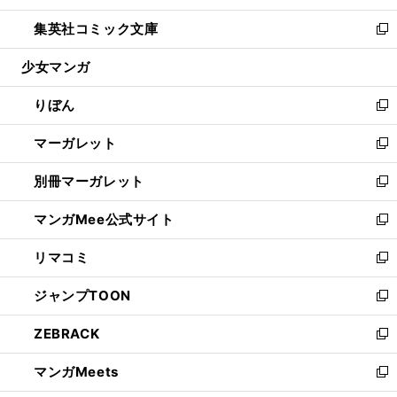
開
ウ
ン
ウ
し
集英社コミック文庫
く
で
ド
ィ
い
新
開
ウ
ン
ウ
し
少女マンガ
く
で
ド
ィ
い
開
ウ
ン
ウ
りぼん
く
で
ド
ィ
新
開
ウ
ン
し
マーガレット
く
で
ド
い
新
開
ウ
ウ
し
別冊マーガレット
く
で
ィ
い
新
開
ン
ウ
し
マンガMee公式サイト
く
ド
ィ
い
新
ウ
ン
ウ
し
リマコミ
で
ド
ィ
い
新
開
ウ
ン
ウ
し
ジャンプTOON
く
で
ド
ィ
い
新
開
ウ
ン
ウ
し
ZEBRACK
く
で
ド
ィ
い
新
開
ウ
ン
ウ
し
マンガMeets
く
で
ド
ィ
い
新
開
ウ
ン
ウ
し