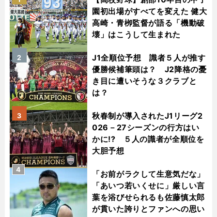
園初出場がすべてを変えた 健大
高崎・青栁監督が語る「機動破
壊」はこうして生まれた
J1全順位予想 識者５人が推す
2
優勝候補筆頭は？ J2降格の憂
き目に遭いそうな３クラブと
は？
秋春制が導入されたJ1リーグ2
3
026－27シーズンの行方はい
かに!? ５人の識者が全順位を
大胆予想
4
「お前がラクして生意気だな」
「あいつ若いくせに」厳しい言
葉を浴びせられるも佐藤慎太郎
が貫いた誇りとファンへの思い