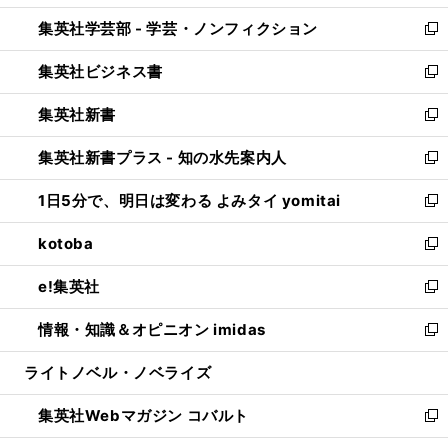
開
ウ
ン
ウ
集英社学芸部 - 学芸・ノンフィクション
く
で
ド
ィ
新
開
ウ
ン
し
集英社ビジネス書
く
で
ド
い
新
開
ウ
ウ
し
集英社新書
く
で
ィ
い
新
開
ン
ウ
し
集英社新書プラス - 知の水先案内人
く
ド
ィ
い
新
ウ
ン
ウ
し
1日5分で、明日は変わる よみタイ yomitai
で
ド
ィ
い
新
開
ウ
ン
ウ
し
kotoba
く
で
ド
ィ
い
新
開
ウ
ン
ウ
し
e!集英社
く
で
ド
ィ
い
新
開
ウ
ン
ウ
し
情報・知識＆オピニオン imidas
く
で
ド
ィ
い
新
開
ウ
ン
ウ
し
ライトノベル・ノベライズ
く
で
ド
ィ
い
開
ウ
ン
ウ
集英社Webマガジン コバルト
く
で
ド
ィ
新
開
ウ
ン
し