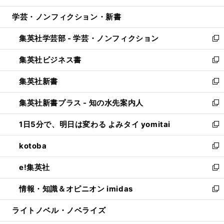
開
ウ
ン
ウ
し
学芸・ノンフィクション・新書
く
で
ド
ィ
い
開
ウ
ン
ウ
集英社学芸部 - 学芸・ノンフィクション
く
で
ド
ィ
新
開
ウ
ン
し
集英社ビジネス書
く
で
ド
い
新
開
ウ
ウ
し
集英社新書
く
で
ィ
い
新
開
ン
ウ
し
集英社新書プラス - 知の水先案内人
く
ド
ィ
い
新
ウ
ン
ウ
し
1日5分で、明日は変わる よみタイ yomitai
で
ド
ィ
い
新
開
ウ
ン
ウ
し
kotoba
く
で
ド
ィ
い
新
開
ウ
ン
ウ
し
e!集英社
く
で
ド
ィ
い
新
開
ウ
ン
ウ
し
情報・知識＆オピニオン imidas
く
で
ド
ィ
い
新
開
ウ
ン
ウ
し
ライトノベル・ノベライズ
く
で
ド
ィ
い
開
ウ
ン
ウ