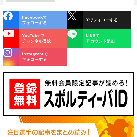
cebo
X
Facebookで
Xでフォローする
ok
フォローする
uTube
LINE
YouTubeで
LINEで
チャンネル登録
アカウント追加
stagra
Instagramで
m
フォローする