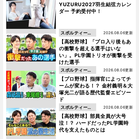
YUZURU2027羽生結弦カレン
ダー 予約受付中！
スポルティーバ
2026.08.06更新
動画
【高校野球】「プロ入り後もあ
の衝撃を超える選手はいな
い」。PL学園トリオが衝撃を受
けた選手
スポルティーバ
2026.08.06更新
動画
【プロ野球】指揮官によってチ
ームが変わる！？ 金村義明＆大
塚光二が語る歴代監督エピソー
ド
スポルティーバ
2026.08.06更新
動画
【高校野球】部員全員が大号
泣！？ ハードだったPL学園時
代を支えたものとは