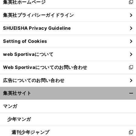
集英社ホームページ
新
閉
し
じ
集英社プライバシーガイドライン
い
る
ウ
SHUEISHA Privacy Guideline
ィ
ン
Setting of Cookies
ド
ウ
web Sportivaについて
で
開
Web Sportivaについてのお問い合わせ
く
新
し
広告についてのお問い合わせ
い
ウ
集英社サイト
ィ
開
ン
く/
マンガ
ド
閉
ウ
じ
少年マンガ
で
る
開
週刊少年ジャンプ
く
新