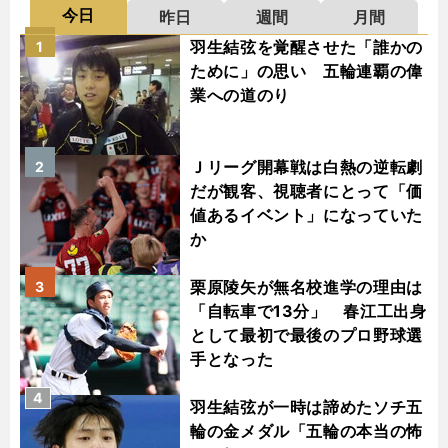
今日
昨日
週間
月間
羽生結弦を覚醒させた「誰かの
1
ために」の思い 五輪連覇の偉
業への道のり
Ｊリーグ開幕戦は白熱の逆転劇
2
だが観客、視聴者にとって「価
値あるイベント」になっていた
か
栗原陵矢が無名校進学の理由は
3
「自転車で13分」 春江工出身
として最初で最後のプロ野球選
手となった
4
羽生結弦が一時は諦めたソチ五
輪の金メダル「五輪の本当の怖