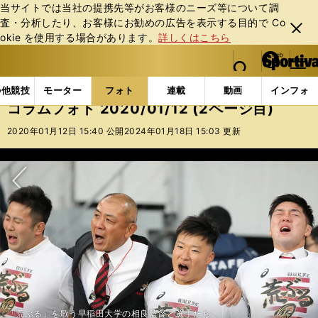
当サイトでは当社の提携先等がお客様のニーズ等について調
査・分析したり、お客様にお勧めの広告を表⽰する⽬的で Co
閉じ
okie を使⽤する場合があります。
詳しくはこちら
る
マイペ
web Sportiva (webスポルティーバ)
検索
メニュ
we
ー
フォトギャラリー
コラムフォト
コラムフォト 2020/
b
ジ
の他競技
モーター
フォト
連載
動画
インフォ
ス
コラムフォト 2020/01/12 (2ページ目)
ポ
ル
2020年01月12日 15:40 公開
2024年01月18日 15:03 更新
テ
ィ
ー
バ
次へ
「荒ぶる」を歌う早稲田大学の相良監督と選手たち