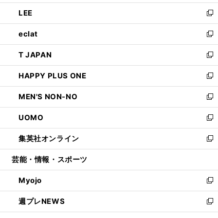
開
ウ
ン
ウ
し
LEE
く
で
ド
ィ
い
新
開
ウ
ン
ウ
し
eclat
く
で
ド
ィ
い
新
開
ウ
ン
ウ
し
T JAPAN
く
で
ド
ィ
い
新
開
ウ
ン
ウ
し
HAPPY PLUS ONE
く
で
ド
ィ
い
新
開
ウ
ン
ウ
し
MEN'S NON-NO
く
で
ド
ィ
い
新
開
ウ
ン
ウ
し
UOMO
く
で
ド
ィ
い
新
開
ウ
ン
ウ
し
集英社オンライン
く
で
ド
ィ
い
新
開
ウ
ン
ウ
し
芸能・情報・スポーツ
く
で
ド
ィ
い
開
ウ
ン
ウ
Myojo
く
で
ド
ィ
新
開
ウ
ン
し
週プレNEWS
く
で
ド
い
新
開
ウ
ウ
し