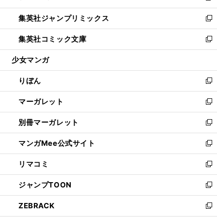
開
ウ
ン
ウ
し
集英社ジャンプリミックス
く
で
ド
ィ
い
新
開
ウ
ン
ウ
し
集英社コミック文庫
く
で
ド
ィ
い
新
開
ウ
ン
ウ
し
少女マンガ
く
で
ド
ィ
い
開
ウ
ン
ウ
りぼん
く
で
ド
ィ
新
開
ウ
ン
し
マーガレット
く
で
ド
い
新
開
ウ
ウ
し
別冊マーガレット
く
で
ィ
い
新
開
ン
ウ
し
マンガMee公式サイト
く
ド
ィ
い
新
ウ
ン
ウ
し
リマコミ
で
ド
ィ
い
新
開
ウ
ン
ウ
し
ジャンプTOON
く
で
ド
ィ
い
新
開
ウ
ン
ウ
し
ZEBRACK
く
で
ド
ィ
い
新
開
ウ
ン