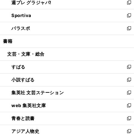
週プレ グラジャパ!
く
で
ィ
い
新
開
ン
ウ
し
Sportiva
く
ド
ィ
い
新
ウ
ン
ウ
し
パラスポ
で
ド
ィ
い
新
開
ウ
ン
ウ
し
書籍
く
で
ド
ィ
い
開
ウ
ン
ウ
文芸・文庫・総合
く
で
ド
ィ
開
ウ
ン
すばる
く
で
ド
新
開
ウ
し
小説すばる
く
で
い
新
開
ウ
し
集英社 文芸ステーション
く
ィ
い
新
ン
ウ
し
web 集英社文庫
ド
ィ
い
新
ウ
ン
ウ
し
青春と読書
で
ド
ィ
い
新
開
ウ
ン
ウ
し
アジア人物史
く
で
ド
ィ
い
新