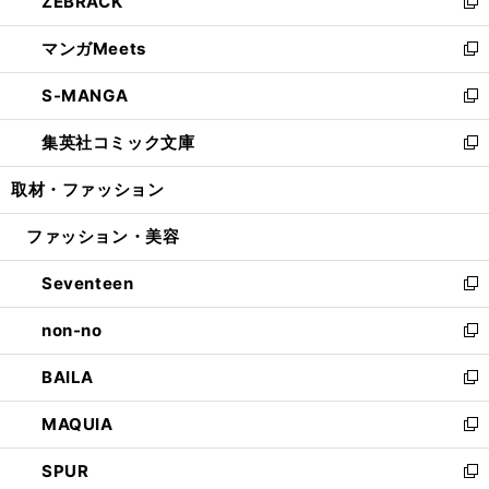
ZEBRACK
く
で
ド
ィ
い
新
開
ウ
ン
ウ
し
マンガMeets
く
で
ド
ィ
い
新
開
ウ
ン
ウ
し
S-MANGA
く
で
ド
ィ
い
新
開
ウ
ン
ウ
し
集英社コミック文庫
く
で
ド
ィ
い
新
開
ウ
ン
ウ
し
取材・ファッション
く
で
ド
ィ
い
開
ウ
ン
ウ
ファッション・美容
く
で
ド
ィ
開
ウ
ン
Seventeen
く
で
ド
新
開
ウ
し
non-no
く
で
い
新
開
ウ
し
BAILA
く
ィ
い
新
ン
ウ
し
MAQUIA
ド
ィ
い
新
ウ
ン
ウ
し
SPUR
で
ド
ィ
い
新