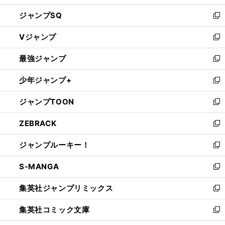
し
ジャンプSQ
い
新
ウ
し
Vジャンプ
ィ
い
新
ン
ウ
し
最強ジャンプ
ド
ィ
い
新
ウ
ン
ウ
し
少年ジャンプ+
で
ド
ィ
い
新
開
ウ
ン
ウ
し
ジャンプTOON
く
で
ド
ィ
い
新
開
ウ
ン
ウ
し
ZEBRACK
く
で
ド
ィ
い
新
開
ウ
ン
ウ
し
ジャンプルーキー！
く
で
ド
ィ
い
新
開
ウ
ン
ウ
し
S-MANGA
く
で
ド
ィ
い
新
開
ウ
ン
ウ
し
集英社ジャンプリミックス
く
で
ド
ィ
い
新
開
ウ
ン
ウ
し
集英社コミック文庫
く
で
ド
ィ
い
新
開
ウ
ン
ウ
し