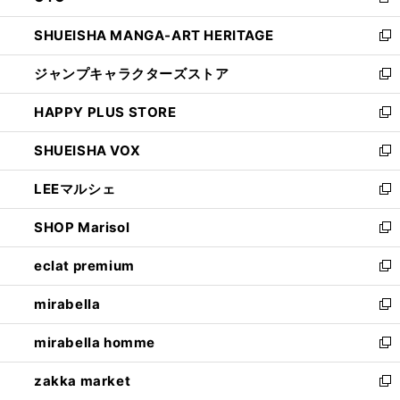
新
開
ウ
し
SHUEISHA MANGA-ART HERITAGE
く
で
い
新
開
ウ
し
ジャンプキャラクターズストア
く
ィ
い
新
ン
ウ
し
HAPPY PLUS STORE
ド
ィ
い
新
ウ
ン
ウ
し
SHUEISHA VOX
で
ド
ィ
い
新
開
ウ
ン
ウ
し
LEEマルシェ
く
で
ド
ィ
い
新
開
ウ
ン
ウ
し
SHOP Marisol
く
で
ド
ィ
い
新
開
ウ
ン
ウ
し
eclat premium
く
で
ド
ィ
い
新
開
ウ
ン
ウ
し
mirabella
く
で
ド
ィ
い
新
開
ウ
ン
ウ
し
mirabella homme
く
で
ド
ィ
い
新
開
ウ
ン
ウ
し
zakka market
く
で
ド
ィ
い
新
開