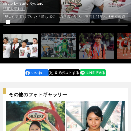
photo by Saito Ryutaro
記事を読む＞
記事を読む＞
記事を読む＞
記事を読む＞
記事を読む＞
フェアリーＳはビッグなお年玉の好機。未勝利、新馬勝ち３頭に福がある
早大が共有していた「勝ちポジ」の意識。明大に雪辱し11年ぶり王座奪還
東京五輪で金メダルを。日本男子４×100ｍリレーに世界基準の強みあり
前へ
高校サッカー連覇へ。青森山田に時間を操る「パウサ」の使い手がいる
神野大地は東京マラソン２時間８分台も視野。有言実行の金メダル獲得
いいね
Xでポストする
LINEで送る
line
faceboo
x
k
その他のフォトギャラリー