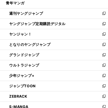
青年マンガ
く
で
ド
ィ
い
開
ウ
ン
ウ
週刊ヤングジャンプ
く
で
ド
ィ
新
開
ウ
ン
し
ヤングジャンプ定期購読デジタル
く
で
ド
い
新
開
ウ
ウ
し
ヤンジャン！
く
で
ィ
い
新
開
ン
ウ
し
となりのヤングジャンプ
く
ド
ィ
い
新
ウ
ン
ウ
し
グランドジャンプ
で
ド
ィ
い
新
開
ウ
ン
ウ
し
ウルトラジャンプ
く
で
ド
ィ
い
新
開
ウ
ン
ウ
し
少年ジャンプ+
く
で
ド
ィ
い
新
開
ウ
ン
ウ
し
ジャンプTOON
く
で
ド
ィ
い
新
開
ウ
ン
ウ
し
ZEBRACK
く
で
ド
ィ
い
新
開
ウ
ン
ウ
し
S-MANGA
く
で
ド
ィ
い
新