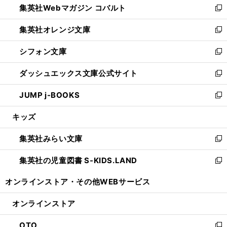
集英社Webマガジン コバルト
く
で
ド
ィ
新
開
ウ
ン
し
集英社オレンジ文庫
く
で
ド
い
新
開
ウ
ウ
し
シフォン文庫
く
で
ィ
い
新
開
ン
ウ
し
ダッシュエックス文庫公式サイト
く
ド
ィ
い
新
ウ
ン
ウ
し
JUMP j-BOOKS
で
ド
ィ
い
新
開
ウ
ン
ウ
し
キッズ
く
で
ド
ィ
い
開
ウ
ン
ウ
集英社みらい文庫
く
で
ド
ィ
新
開
ウ
ン
し
集英社の児童図書 S-KIDS.LAND
く
で
ド
い
新
開
ウ
ウ
し
オンラインストア・
その他WEBサービス
く
で
ィ
い
開
ン
ウ
オンラインストア
く
ド
ィ
ウ
ン
OTO
で
ド