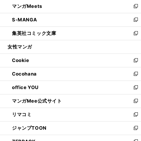
ウ
し
マンガMeets
く
で
ド
ィ
い
新
開
ウ
ン
ウ
し
S-MANGA
く
で
ド
ィ
い
新
開
ウ
ン
ウ
し
集英社コミック文庫
く
で
ド
ィ
い
新
開
ウ
ン
ウ
し
女性マンガ
く
で
ド
ィ
い
開
ウ
ン
ウ
Cookie
く
で
ド
ィ
新
開
ウ
ン
し
Cocohana
く
で
ド
い
新
開
ウ
ウ
し
office YOU
く
で
ィ
い
新
開
ン
ウ
し
マンガMee公式サイト
く
ド
ィ
い
新
ウ
ン
ウ
し
リマコミ
で
ド
ィ
い
新
開
ウ
ン
ウ
し
ジャンプTOON
く
で
ド
ィ
い
新
開
ウ
ン
ウ
し