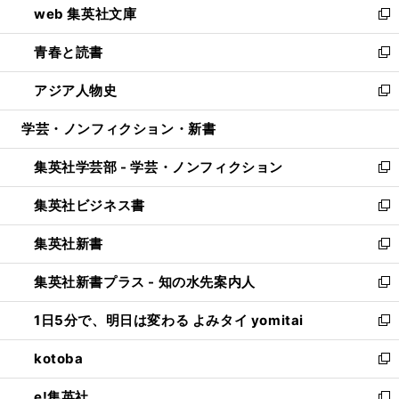
web 集英社文庫
ド
ィ
い
新
ウ
ン
ウ
し
青春と読書
で
ド
ィ
い
新
開
ウ
ン
ウ
し
アジア人物史
く
で
ド
ィ
い
新
開
ウ
ン
ウ
し
学芸・ノンフィクション・新書
く
で
ド
ィ
い
開
ウ
ン
ウ
集英社学芸部 - 学芸・ノンフィクション
く
で
ド
ィ
新
開
ウ
ン
し
集英社ビジネス書
く
で
ド
い
新
開
ウ
ウ
し
集英社新書
く
で
ィ
い
新
開
ン
ウ
し
集英社新書プラス - 知の水先案内人
く
ド
ィ
い
新
ウ
ン
ウ
し
1日5分で、明日は変わる よみタイ yomitai
で
ド
ィ
い
新
開
ウ
ン
ウ
し
kotoba
く
で
ド
ィ
い
新
開
ウ
ン
ウ
し
e!集英社
く
で
ド
ィ