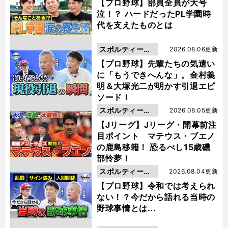
動画
【プロ野球】部員全員が大号
泣！？ ハードだったPL学園時
代を支えたものとは
スポルティーバ
2026.08.06更新
動画
【プロ野球】先輩たちの気遣い
に「もうできへんな」。金村義
明＆大塚光二が明かす引退エピ
ソード！
スポルティーバ
2026.08.05更新
動画
【Jリーグ】Jリーグ・開幕前注
目ポイント マテウス・ブエノ
の鹿島移籍！ 恐るべし15歳磯
部怜夢！
スポルティーバ
2026.08.04更新
動画
【プロ野球】令和では考えられ
ない！？今だから語れる当時の
野球事情とは...