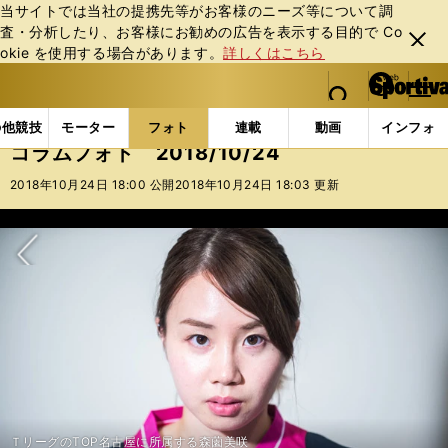
当サイトでは当社の提携先等がお客様のニーズ等について調
査・分析したり、お客様にお勧めの広告を表⽰する⽬的で Co
閉じ
okie を使⽤する場合があります。
詳しくはこちら
る
マイペ
web Sportiva (webスポルティーバ)
検索
メニュ
we
ー
フォトギャラリー
コラムフォト
コラムフォト 2018
b
ジ
の他競技
モーター
フォト
連載
動画
インフォ
ス
コラムフォト 2018/10/24
ポ
ル
2018年10月24日 18:00 公開
2018年10月24日 18:03 更新
テ
ィ
ー
バ
次へ
ＴリーグのTOP名古屋に所属する森薗美咲