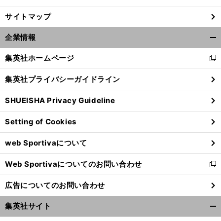
サイトマップ
企業情報
開
く/
集英社ホームページ
新
閉
し
じ
集英社プライバシーガイドライン
い
る
ウ
SHUEISHA Privacy Guideline
ィ
ン
Setting of Cookies
ド
ウ
web Sportivaについて
で
開
Web Sportivaについてのお問い合わせ
く
新
し
広告についてのお問い合わせ
い
ウ
集英社サイト
ィ
開
ン