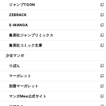
ウ
し
ジャンプTOON
く
で
ド
ィ
い
新
開
ウ
ン
ウ
し
ZEBRACK
く
で
ド
ィ
い
新
開
ウ
ン
ウ
し
S-MANGA
く
で
ド
ィ
い
新
開
ウ
ン
ウ
し
集英社ジャンプリミックス
く
で
ド
ィ
い
新
開
ウ
ン
ウ
し
集英社コミック文庫
く
で
ド
ィ
い
新
開
ウ
ン
ウ
し
少女マンガ
く
で
ド
ィ
い
開
ウ
ン
ウ
りぼん
く
で
ド
ィ
新
開
ウ
ン
し
マーガレット
く
で
ド
い
新
開
ウ
ウ
し
別冊マーガレット
く
で
ィ
い
新
開
ン
ウ
し
マンガMee公式サイト
く
ド
ィ
い
新
ウ
ン
ウ
し