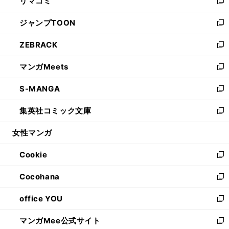
リマコミ
で
ド
ィ
い
新
開
ウ
ン
ウ
し
ジャンプTOON
く
で
ド
ィ
い
新
開
ウ
ン
ウ
し
ZEBRACK
く
で
ド
ィ
い
新
開
ウ
ン
ウ
し
マンガMeets
く
で
ド
ィ
い
新
開
ウ
ン
ウ
し
S-MANGA
く
で
ド
ィ
い
新
開
ウ
ン
ウ
し
集英社コミック文庫
く
で
ド
ィ
い
新
開
ウ
ン
ウ
し
女性マンガ
く
で
ド
ィ
い
開
ウ
ン
ウ
Cookie
く
で
ド
ィ
新
開
ウ
ン
し
Cocohana
く
で
ド
い
新
開
ウ
ウ
し
office YOU
く
で
ィ
い
新
開
ン
ウ
し
マンガMee公式サイト
く
ド
ィ
い
新