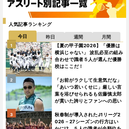
人気記事ランキング
今日
昨日
週間
月間
【夏の甲子園2026】「優勝は
1
横浜じゃない」 波乱必至の組み
合わせで識者５人が選んだ優勝
校はここだ！
「お前がラクして生意気だな」
2
「あいつ若いくせに」厳しい言
葉を浴びせられるも佐藤慎太郎
が貫いた誇りとファンへの思い
秋春制が導入されたJ1リーグ2
3
026－27シーズンの行方はい
かに!? ５人の識者が全順位を