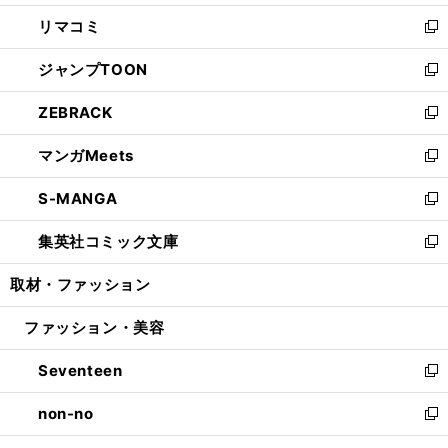
ウ
ン
ウ
し
リマコミ
で
ド
ィ
い
新
開
ウ
ン
ウ
し
ジャンプTOON
く
で
ド
ィ
い
新
開
ウ
ン
ウ
し
ZEBRACK
く
で
ド
ィ
い
新
開
ウ
ン
ウ
し
マンガMeets
く
で
ド
ィ
い
新
開
ウ
ン
ウ
し
S-MANGA
く
で
ド
ィ
い
新
開
ウ
ン
ウ
し
集英社コミック文庫
く
で
ド
ィ
い
新
開
ウ
ン
ウ
し
取材・ファッション
く
で
ド
ィ
い
開
ウ
ン
ウ
ファッション・美容
く
で
ド
ィ
開
ウ
ン
Seventeen
く
で
ド
新
開
ウ
し
non-no
く
で
い
新
開
ウ
し