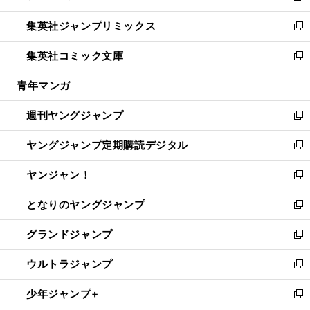
開
ウ
ン
ウ
し
集英社ジャンプリミックス
く
で
ド
ィ
い
新
開
ウ
ン
ウ
し
集英社コミック文庫
く
で
ド
ィ
い
新
開
ウ
ン
ウ
し
青年マンガ
く
で
ド
ィ
い
開
ウ
ン
ウ
週刊ヤングジャンプ
く
で
ド
ィ
新
開
ウ
ン
し
ヤングジャンプ定期購読デジタル
く
で
ド
い
新
開
ウ
ウ
し
ヤンジャン！
く
で
ィ
い
新
開
ン
ウ
し
となりのヤングジャンプ
く
ド
ィ
い
新
ウ
ン
ウ
し
グランドジャンプ
で
ド
ィ
い
新
開
ウ
ン
ウ
し
ウルトラジャンプ
く
で
ド
ィ
い
新
開
ウ
ン
ウ
し
少年ジャンプ+
く
で
ド
ィ
い
新
開
ウ
ン