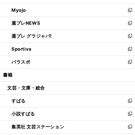
開
ウ
ン
ウ
Myojo
く
で
ド
ィ
新
開
ウ
ン
し
週プレNEWS
く
で
ド
い
新
開
ウ
ウ
し
週プレ グラジャパ!
く
で
ィ
い
新
開
ン
ウ
し
Sportiva
く
ド
ィ
い
新
ウ
ン
ウ
し
パラスポ
で
ド
ィ
い
新
開
ウ
ン
ウ
し
書籍
く
で
ド
ィ
い
開
ウ
ン
ウ
文芸・文庫・総合
く
で
ド
ィ
開
ウ
ン
すばる
く
で
ド
新
開
ウ
し
小説すばる
く
で
い
新
開
ウ
し
集英社 文芸ステーション
く
ィ
い
新
ン
ウ
し