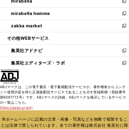
mirabella
く
で
ド
ィ
い
新
開
ウ
ン
ウ
し
mirabella homme
く
で
ド
ィ
い
新
開
ウ
ン
ウ
し
zakka market
く
で
ド
ィ
い
新
開
ウ
ン
ウ
し
その他WEBサービス
く
で
ド
ィ
い
開
ウ
ン
ウ
集英社アドナビ
く
で
ド
ィ
新
開
ウ
ン
し
集英社エディターズ・ラボ
く
で
ド
い
新
開
ウ
ウ
し
く
で
ィ
い
開
ン
ウ
ABJマークは、この電子書店・電子書籍配信サービスが、著作権者からコンテ
く
ド
ィ
ンツ使用許諾を得た正規版配信サービスであることを示す登録商標（登録番号
ウ
ン
第6091713号）です。ABJマークの詳細、ABJマークを掲示しているサービス
で
ド
の一覧はこちら。
開
ウ
https://aebs.or.jp/
新
く
で
し
い
開
本ホームページに記載の文章・画像・写真などを無断で複製するこ
ウ
く
とは法律で禁じられています。全ての著作権は株式会社 集英社に帰
ィ