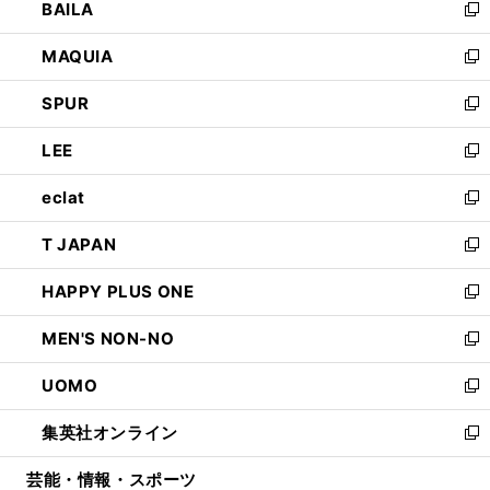
BAILA
く
ィ
い
新
ン
ウ
し
MAQUIA
ド
ィ
い
新
ウ
ン
ウ
し
SPUR
で
ド
ィ
い
新
開
ウ
ン
ウ
し
LEE
く
で
ド
ィ
い
新
開
ウ
ン
ウ
し
eclat
く
で
ド
ィ
い
新
開
ウ
ン
ウ
し
T JAPAN
く
で
ド
ィ
い
新
開
ウ
ン
ウ
し
HAPPY PLUS ONE
く
で
ド
ィ
い
新
開
ウ
ン
ウ
し
MEN'S NON-NO
く
で
ド
ィ
い
新
開
ウ
ン
ウ
し
UOMO
く
で
ド
ィ
い
新
開
ウ
ン
ウ
し
集英社オンライン
く
で
ド
ィ
い
新
開
ウ
ン
ウ
し
芸能・情報・スポーツ
く
で
ド
ィ
い