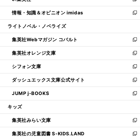
い
新
開
ウ
ン
ウ
し
情報・知識＆オピニオン imidas
く
で
ド
ィ
い
新
開
ウ
ン
ウ
し
ライトノベル・ノベライズ
く
で
ド
ィ
い
開
ウ
ン
ウ
集英社Webマガジン コバルト
く
で
ド
ィ
新
開
ウ
ン
し
集英社オレンジ文庫
く
で
ド
い
新
開
ウ
ウ
し
シフォン文庫
く
で
ィ
い
新
開
ン
ウ
し
ダッシュエックス文庫公式サイト
く
ド
ィ
い
新
ウ
ン
ウ
し
JUMP j-BOOKS
で
ド
ィ
い
新
開
ウ
ン
ウ
し
キッズ
く
で
ド
ィ
い
開
ウ
ン
ウ
集英社みらい文庫
く
で
ド
ィ
新
開
ウ
ン
し
集英社の児童図書 S-KIDS.LAND
く
で
ド
い
新