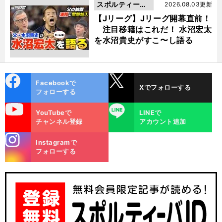
スポルティーバ
2026.08.03更新
動画
【Jリーグ】Jリーグ開幕直前！
注目移籍はこれだ！ 水沼宏太
を水沼貴史がすこ〜し語る
cebo
X
Facebookで
Xでフォローする
ok
フォローする
uTube
LINE
YouTubeで
LINEで
チャンネル登録
アカウント追加
stagra
Instagramで
m
フォローする