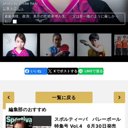
photo by Chiba Itaru
記事を読む＞
記事を読む＞
記事を読む＞
記事を読む＞
記事を読む＞
記事を読む＞
記事を読む＞
記事を読む＞
記事を読む＞
記事を読む＞
記事を読む＞
記事を読む＞
記事を読む＞
森薗美咲、政崇、美月の壮絶卓球人生。「父は星一徹のように厳しかっ
森薗美咲、政崇、美月の壮絶卓球人生。「父は星一徹のように厳しかっ
森薗美咲、政崇、美月の壮絶卓球人生。「父は星一徹のように厳しかっ
監督では二流もGMでは天下無双。今も球界に色濃く残る根本陸夫の教え
前へ
た」
た」
た」
日本生命レッドエルフ村上監督が熱弁「Tリーグを祭り後の受け皿に」
スペインの名指導者がウルグアイ戦を絶賛。「ただし、改善も必要」
【イップスの深層】森大輔が驚愕。ありえないボールの握りをしていた
プロ１年目で日本代表デビュー。フロンターレの守田英正とは何者ぞ？
天皇賞・秋にGI馬８頭が集結。芝2000ｍに強い２頭に注目！
ホンダのパワーユニット、衝撃の事実。スペック３は耐久性が低かった
ホンダのパワーユニット、衝撃の事実。スペック３は耐久性が低かった
帝京大を追い詰めた松岡修造の甥、慶應大・辻雄康もハートの熱い男
阪神2位指名もブレずに拒否。日本の四番に野球一筋の選択はなかった
いいね
Xでポストする
LINEで送る
line
faceboo
x
k
一覧に戻る
編集部のおすすめ
スポルティーバ バレーボール
特集号 Vol.4 6月30日発売