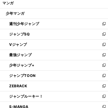
く/
マンガ
ド
閉
ウ
じ
少年マンガ
で
る
開
週刊少年ジャンプ
く
新
し
ジャンプSQ
い
新
ウ
し
Vジャンプ
ィ
い
新
ン
ウ
し
最強ジャンプ
ド
ィ
い
新
ウ
ン
ウ
し
少年ジャンプ+
で
ド
ィ
い
新
開
ウ
ン
ウ
し
ジャンプTOON
く
で
ド
ィ
い
新
開
ウ
ン
ウ
し
ZEBRACK
く
で
ド
ィ
い
新
開
ウ
ン
ウ
し
ジャンプルーキー！
く
で
ド
ィ
い
新
開
ウ
ン
ウ
し
S-MANGA
く
で
ド
ィ
い
新