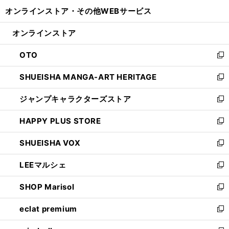
開
ウ
ウ
し
オンラインストア・
その他WEBサービス
く
で
ィ
い
開
ン
ウ
オンラインストア
く
ド
ィ
ウ
ン
OTO
で
ド
新
開
ウ
し
SHUEISHA MANGA-ART HERITAGE
く
で
い
新
開
ウ
し
ジャンプキャラクターズストア
く
ィ
い
新
ン
ウ
し
HAPPY PLUS STORE
ド
ィ
い
新
ウ
ン
ウ
し
SHUEISHA VOX
で
ド
ィ
い
新
開
ウ
ン
ウ
し
LEEマルシェ
く
で
ド
ィ
い
新
開
ウ
ン
ウ
し
SHOP Marisol
く
で
ド
ィ
い
新
開
ウ
ン
ウ
し
eclat premium
く
で
ド
ィ
い
新
開
ウ
ン
ウ
し