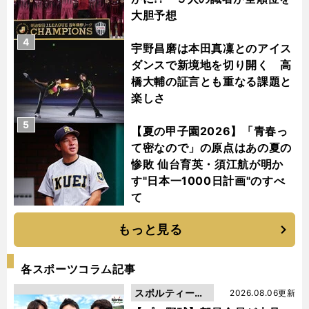
大胆予想
4
宇野昌磨は本田真凜とのアイス
ダンスで新境地を切り開く 高
橋大輔の証言とも重なる課題と
楽しさ
5
【夏の甲子園2026】「青春っ
て密なので」の原点はあの夏の
惨敗 仙台育英・須江航が明か
す"日本一1000日計画"のすべ
て
もっと見る
各スポーツコラム記事
スポルティーバ
2026.08.06更新