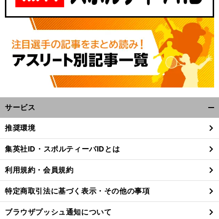
サービス
開
く/
。
た
、
前
推奨環境
へ
閉
じ
集英社ID・スポルティーバIDとは
る
利用規約・会員規約
特定商取引法に基づく表示・その他の事項
ブラウザプッシュ通知について