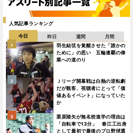
人気記事ランキング
今日
昨日
週間
月間
羽生結弦を覚醒させた「誰かの
1
ために」の思い 五輪連覇の偉
業への道のり
Ｊリーグ開幕戦は白熱の逆転劇
2
だが観客、視聴者にとって「価
値あるイベント」になっていた
か
栗原陵矢が無名校進学の理由は
3
「自転車で13分」 春江工出身
として最初で最後のプロ野球選