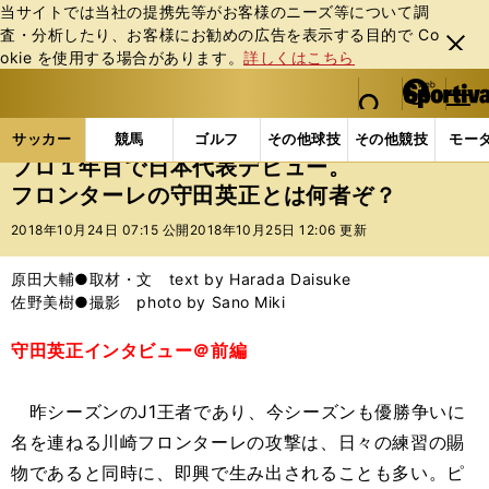
当サイトでは当社の提携先等がお客様のニーズ等について調
査・分析したり、お客様にお勧めの広告を表⽰する⽬的で Co
閉じ
okie を使⽤する場合があります。
詳しくはこちら
る
マイペ
web Sportiva (webスポルティーバ)
検索
メニュ
we
ー
サッカーの記事一覧
サッカー代表
日本代表
プ
b
ジ
サッカー
競馬
ゴルフ
その他球技
その他競技
モー
ス
プロ１年目で日本代表デビュー。
ポ
フロンターレの守田英正とは何者ぞ？
ル
テ
2018年10月24日 07:15 公開
2018年10月25日 12:06 更新
ィ
ー
原田大輔●取材・文 text by Harada Daisuke
バ
佐野美樹●撮影 photo by Sano Miki
守田英正インタビュー＠前編
昨シーズンのJ1王者であり、今シーズンも優勝争いに
名を連ねる川崎フロンターレの攻撃は、日々の練習の賜
物であると同時に、即興で生み出されることも多い。ピ