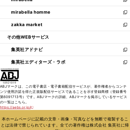
ド
ィ
い
新
開
ウ
ン
ウ
し
mirabella homme
く
で
ド
ィ
い
新
開
ウ
ン
ウ
し
zakka market
く
で
ド
ィ
い
新
開
ウ
ン
ウ
し
その他WEBサービス
く
で
ド
ィ
い
開
ウ
ン
ウ
集英社アドナビ
く
で
ド
ィ
新
開
ウ
ン
し
集英社エディターズ・ラボ
く
で
ド
い
新
開
ウ
ウ
し
く
で
ィ
い
開
ン
ウ
ABJマークは、この電子書店・電子書籍配信サービスが、著作権者からコンテ
く
ド
ィ
ンツ使用許諾を得た正規版配信サービスであることを示す登録商標（登録番号
ウ
ン
第6091713号）です。ABJマークの詳細、ABJマークを掲示しているサービス
で
ド
の一覧はこちら。
開
ウ
https://aebs.or.jp/
新
く
で
し
い
開
本ホームページに記載の文章・画像・写真などを無断で複製するこ
ウ
く
とは法律で禁じられています。全ての著作権は株式会社 集英社に帰
ィ