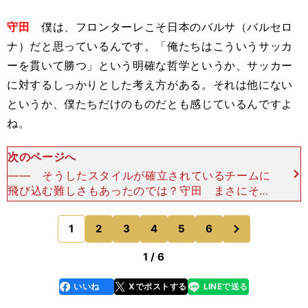
守田
僕は、フロンターレこそ日本のバルサ（バルセロ
ナ）だと思っているんです。「俺たちはこういうサッカ
ーを貫いて勝つ」という明確な哲学というか、サッカー
に対するしっかりとした考え方がある。それは他にない
というか、僕たちだけのものだとも感じているんですよ
ね。
次のページへ
―― そうしたスタイルが確立されているチームに
飛び込む難しさもあったのでは？守田 まさにその
とおりで、最初は大変でした（苦笑）。キャンプの
ときはもう、自分のよさが消えてしまっているよう
次
1
2
3
4
5
6
のページへ
な気がして、本当
1 / 6
いいね
Xでポストする
LINEで送る
line
faceboo
x
k