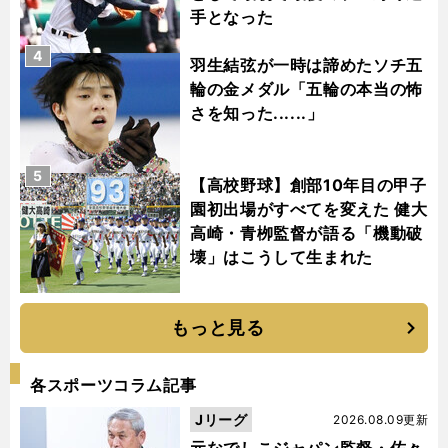
手となった
4
羽生結弦が一時は諦めたソチ五
輪の金メダル「五輪の本当の怖
さを知った......」
5
【高校野球】創部10年目の甲子
園初出場がすべてを変えた 健大
高崎・青栁監督が語る「機動破
壊」はこうして生まれた
もっと見る
各スポーツコラム記事
Jリーグ
2026.08.09更新
元なでしこジャパン監督・佐々