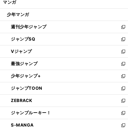
マンガ
ド
閉
ウ
じ
少年マンガ
で
る
開
週刊少年ジャンプ
く
新
し
ジャンプSQ
い
新
ウ
し
Vジャンプ
ィ
い
新
ン
ウ
し
最強ジャンプ
ド
ィ
い
新
ウ
ン
ウ
し
少年ジャンプ+
で
ド
ィ
い
新
開
ウ
ン
ウ
し
ジャンプTOON
く
で
ド
ィ
い
新
開
ウ
ン
ウ
し
ZEBRACK
く
で
ド
ィ
い
新
開
ウ
ン
ウ
し
ジャンプルーキー！
く
で
ド
ィ
い
新
開
ウ
ン
ウ
し
S-MANGA
く
で
ド
ィ
い
新