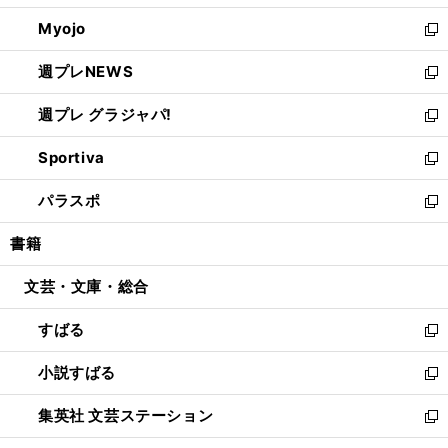
開
ウ
ン
ウ
Myojo
く
で
ド
ィ
新
開
ウ
ン
し
週プレNEWS
く
で
ド
い
新
開
ウ
ウ
し
週プレ グラジャパ!
く
で
ィ
い
新
開
ン
ウ
し
Sportiva
く
ド
ィ
い
新
ウ
ン
ウ
し
パラスポ
で
ド
ィ
い
新
開
ウ
ン
ウ
し
書籍
く
で
ド
ィ
い
開
ウ
ン
ウ
文芸・文庫・総合
く
で
ド
ィ
開
ウ
ン
すばる
く
で
ド
新
開
ウ
し
小説すばる
く
で
い
新
開
ウ
し
集英社 文芸ステーション
く
ィ
い
新
ン
ウ
し