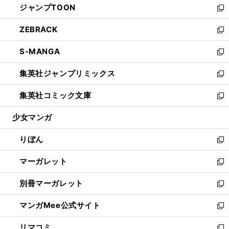
ジャンプTOON
く
で
ド
ィ
い
新
開
ウ
ン
ウ
し
ZEBRACK
く
で
ド
ィ
い
新
開
ウ
ン
ウ
し
S-MANGA
く
で
ド
ィ
い
新
開
ウ
ン
ウ
し
集英社ジャンプリミックス
く
で
ド
ィ
い
新
開
ウ
ン
ウ
し
集英社コミック文庫
く
で
ド
ィ
い
新
開
ウ
ン
ウ
し
少女マンガ
く
で
ド
ィ
い
開
ウ
ン
ウ
りぼん
く
で
ド
ィ
新
開
ウ
ン
し
マーガレット
く
で
ド
い
新
開
ウ
ウ
し
別冊マーガレット
く
で
ィ
い
新
開
ン
ウ
し
マンガMee公式サイト
く
ド
ィ
い
新
ウ
ン
ウ
し
リマコミ
で
ド
ィ