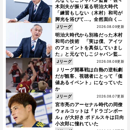
木則夫が振り返る明治大時代
「練習もしない（木村）和司が
脚光を浴びて...。全然面白くな
い４年間でした」
Jリーグ
2026.08.09更新
明治大時代から別格だった木村
和司の技術 「実は僕、アイツ
のフェイントを真似していまし
た」と元なでしこジャパン監
督・佐々木則夫
Jリーグ
2026.08.08更新
Ｊリーグ開幕戦は白熱の逆転劇
だが観客、視聴者にとって「価
値あるイベント」になっていた
か
Jリーグ
2026.08.07更新
宮市亮のアーセナル時代の同僚
ウォルコットは『ドラゴンボー
ル』が大好き ポドルスキは日向
小次郎に憧れていた