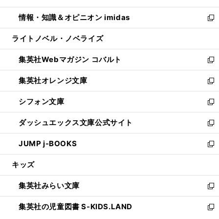
開
ウ
ン
ウ
し
情報・知識＆オピニオン imidas
く
で
ド
ィ
い
新
開
ウ
ン
ウ
し
ライトノベル・ノベライズ
く
で
ド
ィ
い
開
ウ
ン
ウ
集英社Webマガジン コバルト
く
で
ド
ィ
新
開
ウ
ン
し
集英社オレンジ文庫
く
で
ド
い
新
開
ウ
ウ
し
シフォン文庫
く
で
ィ
い
新
開
ン
ウ
し
ダッシュエックス文庫公式サイト
く
ド
ィ
い
新
ウ
ン
ウ
し
JUMP j-BOOKS
で
ド
ィ
い
新
開
ウ
ン
ウ
し
キッズ
く
で
ド
ィ
い
開
ウ
ン
ウ
集英社みらい文庫
く
で
ド
ィ
新
開
ウ
ン
し
集英社の児童図書 S-KIDS.LAND
く
で
ド
い
新
開
ウ
ウ