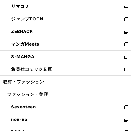
ウ
ン
ウ
し
リマコミ
で
ド
ィ
い
新
開
ウ
ン
ウ
し
ジャンプTOON
く
で
ド
ィ
い
新
開
ウ
ン
ウ
し
ZEBRACK
く
で
ド
ィ
い
新
開
ウ
ン
ウ
し
マンガMeets
く
で
ド
ィ
い
新
開
ウ
ン
ウ
し
S-MANGA
く
で
ド
ィ
い
新
開
ウ
ン
ウ
し
集英社コミック文庫
く
で
ド
ィ
い
新
開
ウ
ン
ウ
し
取材・ファッション
く
で
ド
ィ
い
開
ウ
ン
ウ
ファッション・美容
く
で
ド
ィ
開
ウ
ン
Seventeen
く
で
ド
新
開
ウ
し
non-no
く
で
い
新
開
ウ
し