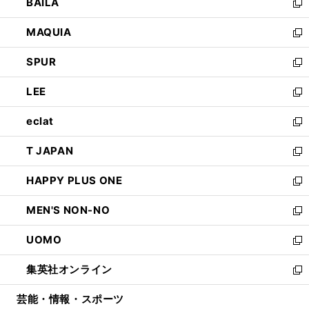
BAILA
く
ィ
い
新
ン
ウ
し
MAQUIA
ド
ィ
い
新
ウ
ン
ウ
し
SPUR
で
ド
ィ
い
新
開
ウ
ン
ウ
し
LEE
く
で
ド
ィ
い
新
開
ウ
ン
ウ
し
eclat
く
で
ド
ィ
い
新
開
ウ
ン
ウ
し
T JAPAN
く
で
ド
ィ
い
新
開
ウ
ン
ウ
し
HAPPY PLUS ONE
く
で
ド
ィ
い
新
開
ウ
ン
ウ
し
MEN'S NON-NO
く
で
ド
ィ
い
新
開
ウ
ン
ウ
し
UOMO
く
で
ド
ィ
い
新
開
ウ
ン
ウ
し
集英社オンライン
く
で
ド
ィ
い
新
開
ウ
ン
ウ
し
芸能・情報・スポーツ
く
で
ド
ィ
い