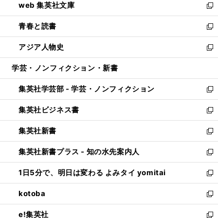
web 集英社文庫
ド
ィ
い
新
ウ
ン
ウ
し
青春と読書
で
ド
ィ
い
新
開
ウ
ン
ウ
し
アジア人物史
く
で
ド
ィ
い
新
開
ウ
ン
ウ
し
学芸・ノンフィクション・新書
く
で
ド
ィ
い
開
ウ
ン
ウ
集英社学芸部 - 学芸・ノンフィクション
く
で
ド
ィ
新
開
ウ
ン
し
集英社ビジネス書
く
で
ド
い
新
開
ウ
ウ
し
集英社新書
く
で
ィ
い
新
開
ン
ウ
し
集英社新書プラス - 知の水先案内人
く
ド
ィ
い
新
ウ
ン
ウ
し
1日5分で、明日は変わる よみタイ yomitai
で
ド
ィ
い
新
開
ウ
ン
ウ
し
kotoba
く
で
ド
ィ
い
新
開
ウ
ン
ウ
し
e!集英社
く
で
ド
ィ
い
新