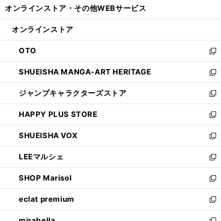
し
オンラインストア・
その他WEBサービス
く
で
ィ
い
開
ン
ウ
オンラインストア
く
ド
ィ
ウ
ン
OTO
で
ド
新
開
ウ
し
SHUEISHA MANGA-ART HERITAGE
く
で
い
新
開
ウ
し
ジャンプキャラクターズストア
く
ィ
い
新
ン
ウ
し
HAPPY PLUS STORE
ド
ィ
い
新
ウ
ン
ウ
し
SHUEISHA VOX
で
ド
ィ
い
新
開
ウ
ン
ウ
し
LEEマルシェ
く
で
ド
ィ
い
新
開
ウ
ン
ウ
し
SHOP Marisol
く
で
ド
ィ
い
新
開
ウ
ン
ウ
し
eclat premium
く
で
ド
ィ
い
新
開
ウ
ン
ウ
し
mirabella
く
で