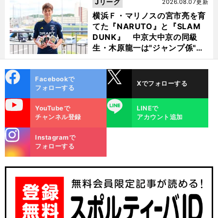
Jリーグ
2026.08.07更新
横浜Ｆ・マリノスの宮市亮を育
てた『NARUTO』と『SLAM
DUNK』 中京大中京の同級
生・木原龍一は"ジャンプ係"だ
った
cebo
X
Facebookで
Xでフォローする
ok
フォローする
uTube
LINE
YouTubeで
LINEで
チャンネル登録
アカウント追加
stagra
Instagramで
m
フォローする