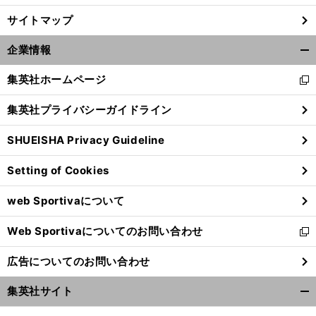
サイトマップ
企業情報
開
く/
集英社ホームページ
新
閉
し
じ
集英社プライバシーガイドライン
い
る
ウ
SHUEISHA Privacy Guideline
ィ
ン
Setting of Cookies
ド
ウ
web Sportivaについて
で
開
Web Sportivaについてのお問い合わせ
く
新
し
広告についてのお問い合わせ
い
ウ
集英社サイト
ィ
開
ン
く/