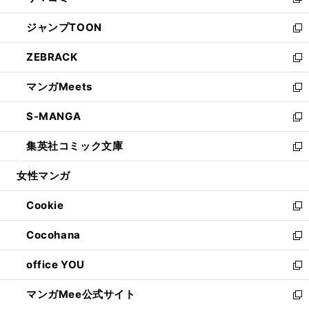
い
新
開
ウ
ン
ウ
し
ジャンプTOON
く
で
ド
ィ
い
新
開
ウ
ン
ウ
し
ZEBRACK
く
で
ド
ィ
い
新
開
ウ
ン
ウ
し
マンガMeets
く
で
ド
ィ
い
新
開
ウ
ン
ウ
し
S-MANGA
く
で
ド
ィ
い
新
開
ウ
ン
ウ
し
集英社コミック文庫
く
で
ド
ィ
い
新
開
ウ
ン
ウ
し
女性マンガ
く
で
ド
ィ
い
開
ウ
ン
ウ
Cookie
く
で
ド
ィ
新
開
ウ
ン
し
Cocohana
く
で
ド
い
新
開
ウ
ウ
し
office YOU
く
で
ィ
い
新
開
ン
ウ
し
マンガMee公式サイト
く
ド
ィ
い
新