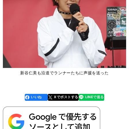
新谷仁美も沿道でランナーたちに声援を送った
いいね
Xでポストする
LINEで送る
line
faceboo
x
k