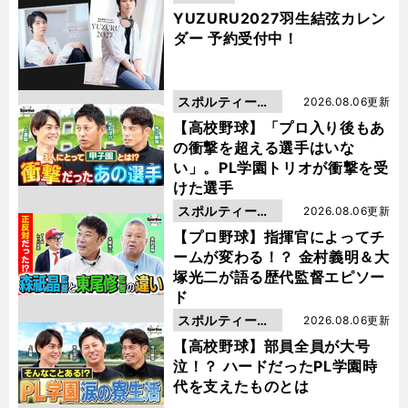
YUZURU2027羽生結弦カレン
ダー 予約受付中！
スポルティーバ
2026.08.06更新
動画
【高校野球】「プロ入り後もあ
の衝撃を超える選手はいな
い」。PL学園トリオが衝撃を受
けた選手
スポルティーバ
2026.08.06更新
動画
【プロ野球】指揮官によってチ
ームが変わる！？ 金村義明＆大
塚光二が語る歴代監督エピソー
ド
スポルティーバ
2026.08.06更新
動画
【高校野球】部員全員が大号
泣！？ ハードだったPL学園時
々
】
・
・
ジ
・
ド
・
・
」
代を支えたものとは
ェイソン
ブラウンが「
ナルド
マクドナルド
ハウス
さっぽろ
を訪問
５年半ぶりに病気と向き合う子供と再会
1st