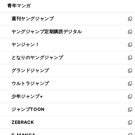
ウ
し
青年マンガ
く
で
ド
ィ
い
開
ウ
ン
ウ
週刊ヤングジャンプ
く
で
ド
ィ
新
開
ウ
ン
し
ヤングジャンプ定期購読デジタル
く
で
ド
い
新
開
ウ
ウ
し
ヤンジャン！
く
で
ィ
い
新
開
ン
ウ
し
となりのヤングジャンプ
く
ド
ィ
い
新
ウ
ン
ウ
し
グランドジャンプ
で
ド
ィ
い
新
開
ウ
ン
ウ
し
ウルトラジャンプ
く
で
ド
ィ
い
新
開
ウ
ン
ウ
し
少年ジャンプ+
く
で
ド
ィ
い
新
開
ウ
ン
ウ
し
ジャンプTOON
く
で
ド
ィ
い
新
開
ウ
ン
ウ
し
ZEBRACK
く
で
ド
ィ
い
新
開
ウ
ン
ウ
し