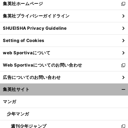
く/
集英社ホームページ
新
閉
し
じ
集英社プライバシーガイドライン
い
る
ウ
SHUEISHA Privacy Guideline
ィ
ン
Setting of Cookies
ド
ウ
web Sportivaについて
で
開
Web Sportivaについてのお問い合わせ
く
新
し
広告についてのお問い合わせ
い
ウ
集英社サイト
ィ
開
ン
く/
マンガ
ド
閉
ウ
じ
少年マンガ
で
る
開
週刊少年ジャンプ
く
新