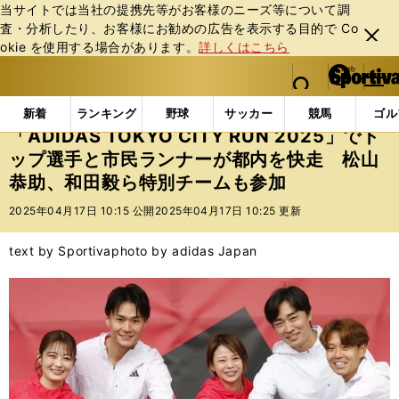
当サイトでは当社の提携先等がお客様のニーズ等について調
査・分析したり、お客様にお勧めの広告を表⽰する⽬的で Co
閉じ
okie を使⽤する場合があります。
詳しくはこちら
る
マイペ
web Sportiva (webスポルティーバ)
検索
メニュ
we
ー
インフォメーション
ニュース
「ADIDAS TOK
b
ジ
新着
ランキング
野球
サッカー
競馬
ゴル
ス
「ADIDAS TOKYO CITY RUN 2025」でト
ポ
ップ選手と市民ランナーが都内を快走 松山
ル
恭助、和田毅ら特別チームも参加
テ
ィ
2025年04月17日 10:15 公開
2025年04月17日 10:25 更新
ー
バ
text by Sportiva
photo by adidas Japan