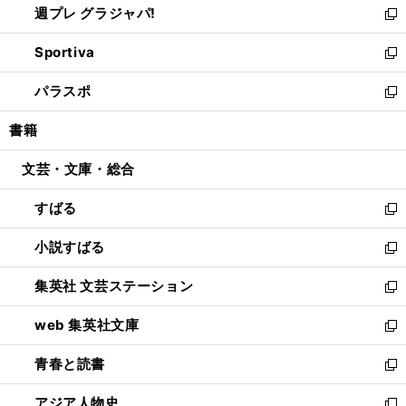
週プレ グラジャパ!
く
で
ィ
い
新
開
ン
ウ
し
Sportiva
く
ド
ィ
い
新
ウ
ン
ウ
し
パラスポ
で
ド
ィ
い
新
開
ウ
ン
ウ
し
書籍
く
で
ド
ィ
い
開
ウ
ン
ウ
文芸・文庫・総合
く
で
ド
ィ
開
ウ
ン
すばる
く
で
ド
新
開
ウ
し
小説すばる
く
で
い
新
開
ウ
し
集英社 文芸ステーション
く
ィ
い
新
ン
ウ
し
web 集英社文庫
ド
ィ
い
新
ウ
ン
ウ
し
青春と読書
で
ド
ィ
い
新
開
ウ
ン
ウ
し
アジア人物史
く
で
ド
ィ