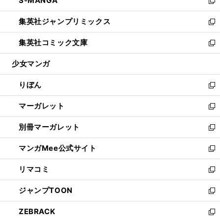
S-MANGA
く
で
ド
ィ
い
新
開
ウ
ン
ウ
し
集英社ジャンプリミックス
く
で
ド
ィ
い
新
開
ウ
ン
ウ
し
集英社コミック文庫
く
で
ド
ィ
い
新
開
ウ
ン
ウ
し
少女マンガ
く
で
ド
ィ
い
開
ウ
ン
ウ
りぼん
く
で
ド
ィ
新
開
ウ
ン
し
マーガレット
く
で
ド
い
新
開
ウ
ウ
し
別冊マーガレット
く
で
ィ
い
新
開
ン
ウ
し
マンガMee公式サイト
く
ド
ィ
い
新
ウ
ン
ウ
し
リマコミ
で
ド
ィ
い
新
開
ウ
ン
ウ
し
ジャンプTOON
く
で
ド
ィ
い
新
開
ウ
ン
ウ
し
ZEBRACK
く
で
ド
ィ
い
新