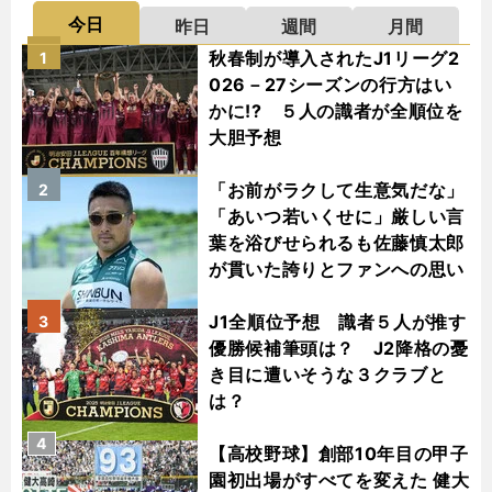
今日
昨日
週間
月間
秋春制が導入されたJ1リーグ2
1
026－27シーズンの行方はい
かに!? ５人の識者が全順位を
大胆予想
「お前がラクして生意気だな」
2
「あいつ若いくせに」厳しい言
葉を浴びせられるも佐藤慎太郎
が貫いた誇りとファンへの思い
J1全順位予想 識者５人が推す
3
優勝候補筆頭は？ J2降格の憂
き目に遭いそうな３クラブと
は？
4
【高校野球】創部10年目の甲子
園初出場がすべてを変えた 健大