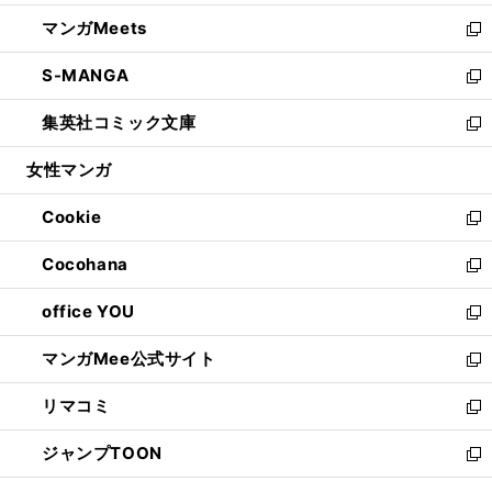
開
ウ
ン
ウ
し
マンガMeets
く
で
ド
ィ
い
新
開
ウ
ン
ウ
し
S-MANGA
く
で
ド
ィ
い
新
開
ウ
ン
ウ
し
集英社コミック文庫
く
で
ド
ィ
い
新
開
ウ
ン
ウ
し
女性マンガ
く
で
ド
ィ
い
開
ウ
ン
ウ
Cookie
く
で
ド
ィ
新
開
ウ
ン
し
Cocohana
く
で
ド
い
新
開
ウ
ウ
し
office YOU
く
で
ィ
い
新
開
ン
ウ
し
マンガMee公式サイト
く
ド
ィ
い
新
ウ
ン
ウ
し
リマコミ
で
ド
ィ
い
新
開
ウ
ン
ウ
し
ジャンプTOON
く
で
ド
ィ
い
新
開
ウ
ン
ウ
し