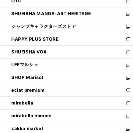
OTO
で
ド
新
開
ウ
し
SHUEISHA MANGA-ART HERITAGE
く
で
い
新
開
ウ
し
ジャンプキャラクターズストア
く
ィ
い
新
ン
ウ
し
HAPPY PLUS STORE
ド
ィ
い
新
ウ
ン
ウ
し
SHUEISHA VOX
で
ド
ィ
い
新
開
ウ
ン
ウ
し
LEEマルシェ
く
で
ド
ィ
い
新
開
ウ
ン
ウ
し
SHOP Marisol
く
で
ド
ィ
い
新
開
ウ
ン
ウ
し
eclat premium
く
で
ド
ィ
い
新
開
ウ
ン
ウ
し
mirabella
く
で
ド
ィ
い
新
開
ウ
ン
ウ
し
mirabella homme
く
で
ド
ィ
い
新
開
ウ
ン
ウ
し
zakka market
く
で
ド
ィ
い
新