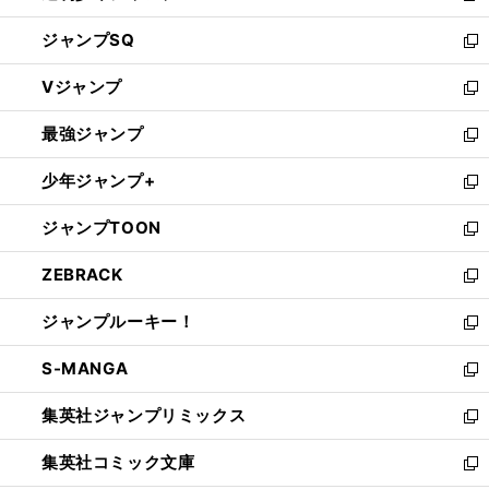
し
ジャンプSQ
い
新
ウ
し
Vジャンプ
ィ
い
新
ン
ウ
し
最強ジャンプ
ド
ィ
い
新
ウ
ン
ウ
し
少年ジャンプ+
で
ド
ィ
い
新
開
ウ
ン
ウ
し
ジャンプTOON
く
で
ド
ィ
い
新
開
ウ
ン
ウ
し
ZEBRACK
く
で
ド
ィ
い
新
開
ウ
ン
ウ
し
ジャンプルーキー！
く
で
ド
ィ
い
新
開
ウ
ン
ウ
し
S-MANGA
く
で
ド
ィ
い
新
開
ウ
ン
ウ
し
集英社ジャンプリミックス
く
で
ド
ィ
い
新
開
ウ
ン
ウ
し
集英社コミック文庫
く
で
ド
ィ
い
新
開
ウ
ン