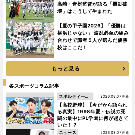
高崎・青栁監督が語る「機動破
壊」はこうして生まれた
5
【夏の甲子園2026】「優勝は
横浜じゃない」 波乱必至の組み
合わせで識者５人が選んだ優勝
校はここだ！
もっと見る
各スポーツコラム記事
スポルティーバ
2026.08.07更新
動画
【高校野球】【今だから語られ
る真実】1998年夏・伝説の死
闘の最中にPL学園に何が起きて
いた！？
ニュース
2026.08.07更新