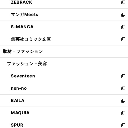
ZEBRACK
く
で
ド
ィ
い
新
開
ウ
ン
ウ
し
マンガMeets
く
で
ド
ィ
い
新
開
ウ
ン
ウ
し
S-MANGA
く
で
ド
ィ
い
新
開
ウ
ン
ウ
し
集英社コミック文庫
く
で
ド
ィ
い
新
開
ウ
ン
ウ
し
取材・ファッション
く
で
ド
ィ
い
開
ウ
ン
ウ
ファッション・美容
く
で
ド
ィ
開
ウ
ン
Seventeen
く
で
ド
新
開
ウ
し
non-no
く
で
い
新
開
ウ
し
BAILA
く
ィ
い
新
ン
ウ
し
MAQUIA
ド
ィ
い
新
ウ
ン
ウ
し
SPUR
で
ド
ィ
い
新