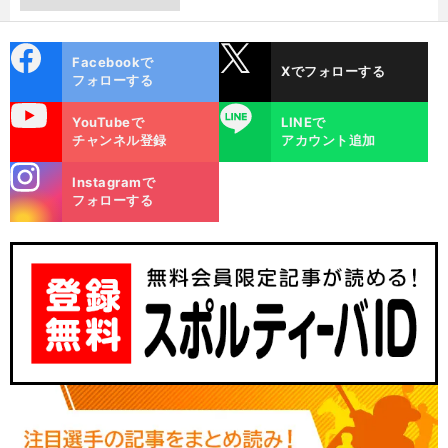
cebo
X
Facebookで
Xでフォローする
ok
フォローする
uTube
LINE
YouTubeで
LINEで
チャンネル登録
アカウント追加
stagra
Instagramで
m
フォローする