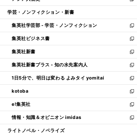
い
新
開
ウ
ン
ウ
し
学芸・ノンフィクション・新書
く
で
ド
ィ
い
開
ウ
ン
ウ
集英社学芸部 - 学芸・ノンフィクション
く
で
ド
ィ
新
開
ウ
ン
し
集英社ビジネス書
く
で
ド
い
新
開
ウ
ウ
し
集英社新書
く
で
ィ
い
新
開
ン
ウ
し
集英社新書プラス - 知の水先案内人
く
ド
ィ
い
新
ウ
ン
ウ
し
1日5分で、明日は変わる よみタイ yomitai
で
ド
ィ
い
新
開
ウ
ン
ウ
し
kotoba
く
で
ド
ィ
い
新
開
ウ
ン
ウ
し
e!集英社
く
で
ド
ィ
い
新
開
ウ
ン
ウ
し
情報・知識＆オピニオン imidas
く
で
ド
ィ
い
新
開
ウ
ン
ウ
し
ライトノベル・ノベライズ
く
で
ド
ィ
い