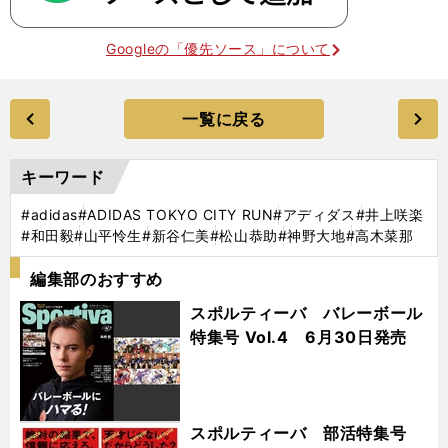
Googleの「優先ソース」について
一覧に戻る
キーワード
#adidas
#ADIDAS TOKYO CITY RUN
#アディダス
#井上咲楽
#和田毅
#山平怜生
#新谷仁美
#松山恭助
#神野大地
#高木菜那
編集部のおすすめ
スポルティーバ バレーボール
特集号 Vol.4 6月30日発売
スポルティーバ 部活特集号