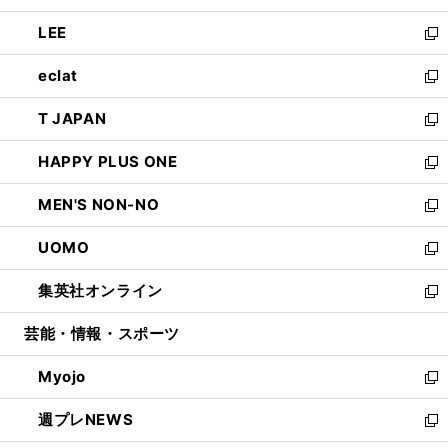
開
ウ
ン
ウ
し
LEE
く
で
ド
ィ
い
新
開
ウ
ン
ウ
し
eclat
く
で
ド
ィ
い
新
開
ウ
ン
ウ
し
T JAPAN
く
で
ド
ィ
い
新
開
ウ
ン
ウ
し
HAPPY PLUS ONE
く
で
ド
ィ
い
新
開
ウ
ン
ウ
し
MEN'S NON-NO
く
で
ド
ィ
い
新
開
ウ
ン
ウ
し
UOMO
く
で
ド
ィ
い
新
開
ウ
ン
ウ
し
集英社オンライン
く
で
ド
ィ
い
新
開
ウ
ン
ウ
し
芸能・情報・スポーツ
く
で
ド
ィ
い
開
ウ
ン
ウ
Myojo
く
で
ド
ィ
新
開
ウ
ン
し
週プレNEWS
く
で
ド
い
新
開
ウ
ウ
し