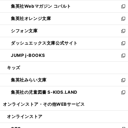
開
ウ
ン
ウ
集英社Webマガジン コバルト
く
で
ド
ィ
新
開
ウ
ン
し
集英社オレンジ文庫
く
で
ド
い
新
開
ウ
ウ
し
シフォン文庫
く
で
ィ
い
新
開
ン
ウ
し
ダッシュエックス文庫公式サイト
く
ド
ィ
い
新
ウ
ン
ウ
し
JUMP j-BOOKS
で
ド
ィ
い
新
開
ウ
ン
ウ
し
キッズ
く
で
ド
ィ
い
開
ウ
ン
ウ
集英社みらい文庫
く
で
ド
ィ
新
開
ウ
ン
し
集英社の児童図書 S-KIDS.LAND
く
で
ド
い
新
開
ウ
ウ
し
オンラインストア・
その他WEBサービス
く
で
ィ
い
開
ン
ウ
オンラインストア
く
ド
ィ
ウ
ン