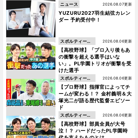
ニュース
2026.08.07更新
YUZURU2027羽生結弦カレン
ダー 予約受付中！
スポルティーバ
2026.08.06更新
動画
【高校野球】「プロ入り後もあ
の衝撃を超える選手はいな
い」。PL学園トリオが衝撃を受
けた選手
スポルティーバ
2026.08.06更新
動画
【プロ野球】指揮官によってチ
ームが変わる！？ 金村義明＆大
塚光二が語る歴代監督エピソー
ド
スポルティーバ
2026.08.06更新
動画
【高校野球】部員全員が大号
泣！？ ハードだったPL学園時
代を支えたものとは