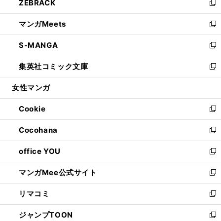
ZEBRACK
く
で
ド
ィ
い
新
開
ウ
ン
ウ
し
マンガMeets
く
で
ド
ィ
い
新
開
ウ
ン
ウ
し
S-MANGA
く
で
ド
ィ
い
新
開
ウ
ン
ウ
し
集英社コミック文庫
く
で
ド
ィ
い
新
開
ウ
ン
ウ
し
女性マンガ
く
で
ド
ィ
い
開
ウ
ン
ウ
Cookie
く
で
ド
ィ
新
開
ウ
ン
し
Cocohana
く
で
ド
い
新
開
ウ
ウ
し
office YOU
く
で
ィ
い
新
開
ン
ウ
し
マンガMee公式サイト
く
ド
ィ
い
新
ウ
ン
ウ
し
リマコミ
で
ド
ィ
い
新
開
ウ
ン
ウ
し
ジャンプTOON
く
で
ド
ィ
い
新