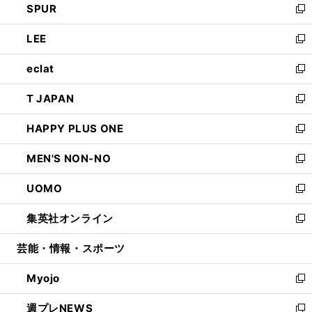
SPUR
で
ド
ィ
い
新
開
ウ
ン
ウ
し
LEE
く
で
ド
ィ
い
新
開
ウ
ン
ウ
し
eclat
く
で
ド
ィ
い
新
開
ウ
ン
ウ
し
T JAPAN
く
で
ド
ィ
い
新
開
ウ
ン
ウ
し
HAPPY PLUS ONE
く
で
ド
ィ
い
新
開
ウ
ン
ウ
し
MEN'S NON-NO
く
で
ド
ィ
い
新
開
ウ
ン
ウ
し
UOMO
く
で
ド
ィ
い
新
開
ウ
ン
ウ
し
集英社オンライン
く
で
ド
ィ
い
新
開
ウ
ン
ウ
し
芸能・情報・スポーツ
く
で
ド
ィ
い
開
ウ
ン
ウ
Myojo
く
で
ド
ィ
新
開
ウ
ン
し
週プレNEWS
く
で
ド
い
新