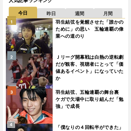
人気記事ランキング
今日
昨日
週間
月間
羽生結弦を覚醒させた「誰かの
1
ために」の思い 五輪連覇の偉
業への道のり
Ｊリーグ開幕戦は白熱の逆転劇
2
だが観客、視聴者にとって「価
値あるイベント」になっていた
か
羽生結弦、五輪連覇の舞台裏
3
ケガで欠場中に取り組んだ「勉
強」で成長
4
「僕なりの４回転半ができた」