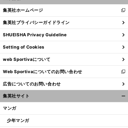
開
く/
集英社ホームページ
新
閉
し
じ
集英社プライバシーガイドライン
い
る
ウ
SHUEISHA Privacy Guideline
ィ
ン
Setting of Cookies
ド
ウ
web Sportivaについて
で
開
Web Sportivaについてのお問い合わせ
く
新
し
広告についてのお問い合わせ
い
ウ
集英社サイト
ィ
開
ン
く/
マンガ
ド
閉
ウ
じ
少年マンガ
で
る
開