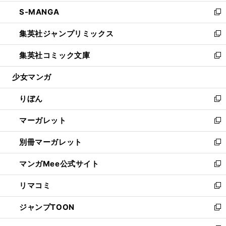
開
ウ
ン
ウ
し
S-MANGA
く
で
ド
ィ
い
新
開
ウ
ン
ウ
し
集英社ジャンプリミックス
く
で
ド
ィ
い
新
開
ウ
ン
ウ
し
集英社コミック文庫
く
で
ド
ィ
い
新
開
ウ
ン
ウ
し
少女マンガ
く
で
ド
ィ
い
開
ウ
ン
ウ
りぼん
く
で
ド
ィ
新
開
ウ
ン
し
マーガレット
く
で
ド
い
新
開
ウ
ウ
し
別冊マーガレット
く
で
ィ
い
新
開
ン
ウ
し
マンガMee公式サイト
く
ド
ィ
い
新
ウ
ン
ウ
し
リマコミ
で
ド
ィ
い
新
開
ウ
ン
ウ
し
ジャンプTOON
く
で
ド
ィ
い
新
開
ウ
ン
ウ
し