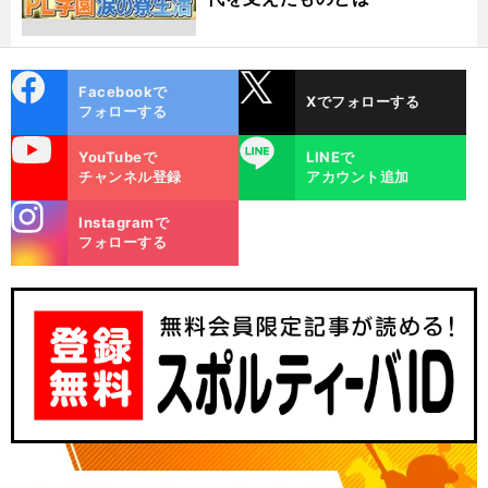
cebo
X
Facebookで
Xでフォローする
ok
フォローする
uTube
LINE
YouTubeで
LINEで
チャンネル登録
アカウント追加
stagra
Instagramで
m
フォローする
。
キ
前
F
と少し
京『
希
す「
論
へ
N