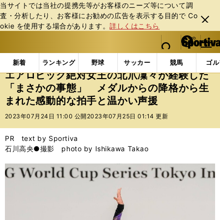
当サイトでは当社の提携先等がお客様のニーズ等について調
査・分析したり、お客様にお勧めの広告を表⽰する⽬的で Co
閉じ
okie を使⽤する場合があります。
詳しくはこちら
る
マイペ
web Sportiva (webスポルティーバ)
検索
メニュ
we
ー
インフォメーション
その他
エアロビック絶対女王
b
ジ
新着
ランキング
野球
サッカー
競馬
ゴル
ス
エアロビック絶対女王の北爪凜々が経験した
ポ
「まさかの事態」 メダルからの降格から生
ル
まれた感動的な拍手と温かい声援
テ
ィ
2023年07月24日 11:00 公開
2023年07月25日 01:14 更新
ー
バ
PR text by Sportiva
石川高央●撮影 photo by Ishikawa Takao