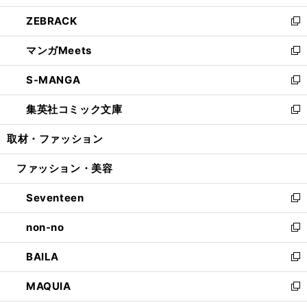
開
ウ
ン
ウ
し
ZEBRACK
く
で
ド
ィ
い
新
開
ウ
ン
ウ
し
マンガMeets
く
で
ド
ィ
い
新
開
ウ
ン
ウ
し
S-MANGA
く
で
ド
ィ
い
新
開
ウ
ン
ウ
し
集英社コミック文庫
く
で
ド
ィ
い
新
開
ウ
ン
ウ
し
取材・ファッション
く
で
ド
ィ
い
開
ウ
ン
ウ
ファッション・美容
く
で
ド
ィ
開
ウ
ン
Seventeen
く
で
ド
新
開
ウ
し
non-no
く
で
い
新
開
ウ
し
BAILA
く
ィ
い
新
ン
ウ
し
MAQUIA
ド
ィ
い
新
ウ
ン
ウ
し