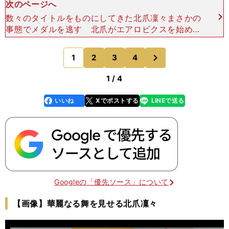
次のページへ
数々のタイトルをものにしてきた北爪凜々まさかの
事態でメダルを逃す 北爪がエアロビクスを始めた
のは、生後10か月のこと。母親が赤ちゃんに対し
てベビーマッサージやエクササイズなどを行なう
次
1
2
3
4
のページへ
「ベビービクス
1 / 4
いいね
Xでポストする
LINEで送る
line
faceboo
x
k
Googleの「優先ソース」について
【画像】華麗なる舞を見せる北爪凜々