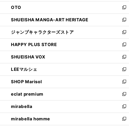
ウ
ン
OTO
で
ド
新
開
ウ
し
SHUEISHA MANGA-ART HERITAGE
く
で
い
新
開
ウ
し
ジャンプキャラクターズストア
く
ィ
い
新
ン
ウ
し
HAPPY PLUS STORE
ド
ィ
い
新
ウ
ン
ウ
し
SHUEISHA VOX
で
ド
ィ
い
新
開
ウ
ン
ウ
し
LEEマルシェ
く
で
ド
ィ
い
新
開
ウ
ン
ウ
し
SHOP Marisol
く
で
ド
ィ
い
新
開
ウ
ン
ウ
し
eclat premium
く
で
ド
ィ
い
新
開
ウ
ン
ウ
し
mirabella
く
で
ド
ィ
い
新
開
ウ
ン
ウ
し
mirabella homme
く
で
ド
ィ
い
新
開
ウ
ン
ウ
し