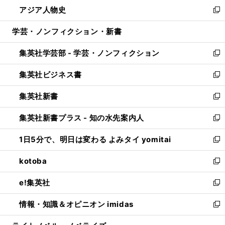
ウ
し
アジア人物史
く
で
ド
ィ
い
新
開
ウ
ン
ウ
し
学芸・ノンフィクション・新書
く
で
ド
ィ
い
開
ウ
ン
ウ
集英社学芸部 - 学芸・ノンフィクション
く
で
ド
ィ
新
開
ウ
ン
し
集英社ビジネス書
く
で
ド
い
新
開
ウ
ウ
し
集英社新書
く
で
ィ
い
新
開
ン
ウ
し
集英社新書プラス - 知の水先案内人
く
ド
ィ
い
新
ウ
ン
ウ
し
1日5分で、明日は変わる よみタイ yomitai
で
ド
ィ
い
新
開
ウ
ン
ウ
し
kotoba
く
で
ド
ィ
い
新
開
ウ
ン
ウ
し
e!集英社
く
で
ド
ィ
い
新
開
ウ
ン
ウ
し
情報・知識＆オピニオン imidas
く
で
ド
ィ
い
新
開
ウ
ン
ウ
し