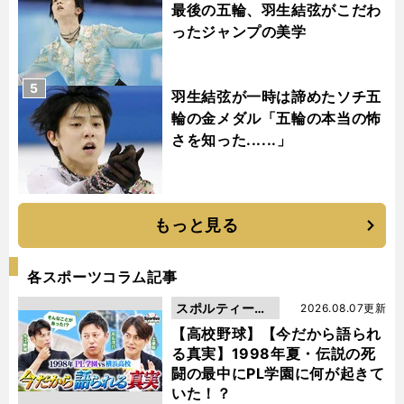
最後の五輪、羽生結弦がこだわ
ったジャンプの美学
5
羽生結弦が一時は諦めたソチ五
輪の金メダル「五輪の本当の怖
さを知った......」
もっと見る
各スポーツコラム記事
スポルティーバ
2026.08.07更新
動画
【高校野球】【今だから語られ
る真実】1998年夏・伝説の死
闘の最中にPL学園に何が起きて
いた！？