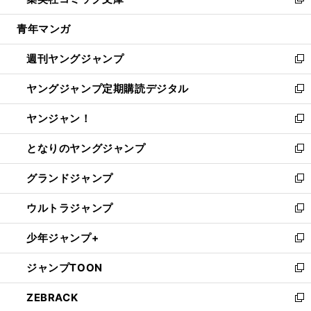
ィ
い
新
開
ウ
ン
ウ
し
青年マンガ
く
で
ド
ィ
い
開
ウ
ン
ウ
週刊ヤングジャンプ
く
で
ド
ィ
新
開
ウ
ン
し
ヤングジャンプ定期購読デジタル
く
で
ド
い
新
開
ウ
ウ
し
ヤンジャン！
く
で
ィ
い
新
開
ン
ウ
し
となりのヤングジャンプ
く
ド
ィ
い
新
ウ
ン
ウ
し
グランドジャンプ
で
ド
ィ
い
新
開
ウ
ン
ウ
し
ウルトラジャンプ
く
で
ド
ィ
い
新
開
ウ
ン
ウ
し
少年ジャンプ+
く
で
ド
ィ
い
新
開
ウ
ン
ウ
し
ジャンプTOON
く
で
ド
ィ
い
新
開
ウ
ン
ウ
し
ZEBRACK
く
で
ド
ィ
い
新