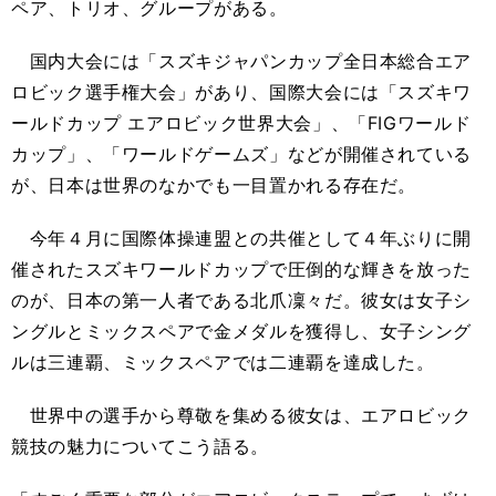
ペア、トリオ、グループがある。
国内大会には「スズキジャパンカップ全日本総合エア
ロビック選手権大会」があり、国際大会には「スズキワ
ールドカップ エアロビック世界大会」、「FIGワールド
カップ」、「ワールドゲームズ」などが開催されている
が、日本は世界のなかでも一目置かれる存在だ。
今年４月に国際体操連盟との共催として４年ぶりに開
催されたスズキワールドカップで圧倒的な輝きを放った
のが、日本の第一人者である北爪凜々だ。彼女は女子シ
ングルとミックスペアで金メダルを獲得し、女子シング
ルは三連覇、ミックスペアでは二連覇を達成した。
世界中の選手から尊敬を集める彼女は、エアロビック
競技の魅力についてこう語る。