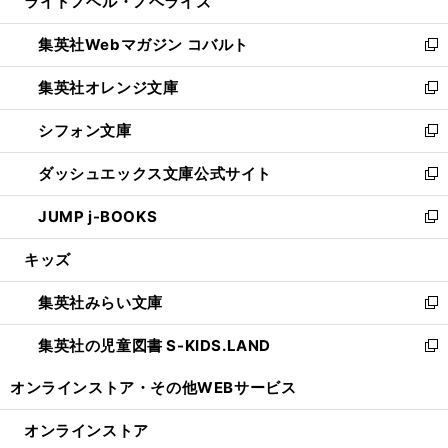
ライトノベル・ノベライズ
く
で
ド
ィ
い
開
ウ
ン
ウ
集英社Webマガジン コバルト
く
で
ド
ィ
新
開
ウ
ン
し
集英社オレンジ文庫
く
で
ド
い
新
開
ウ
ウ
し
シフォン文庫
く
で
ィ
い
新
開
ン
ウ
し
ダッシュエックス文庫公式サイト
く
ド
ィ
い
新
ウ
ン
ウ
し
JUMP j-BOOKS
で
ド
ィ
い
新
開
ウ
ン
ウ
し
キッズ
く
で
ド
ィ
い
開
ウ
ン
ウ
集英社みらい文庫
く
で
ド
ィ
新
開
ウ
ン
し
集英社の児童図書 S-KIDS.LAND
く
で
ド
い
新
開
ウ
ウ
し
オンラインストア・
その他WEBサービス
く
で
ィ
い
開
ン
ウ
オンラインストア
く
ド
ィ