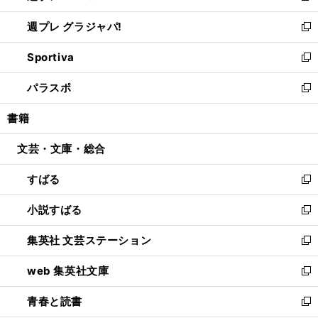
開
ウ
ウ
し
週プレ グラジャパ!
く
で
ィ
い
新
開
ン
ウ
し
Sportiva
く
ド
ィ
い
新
ウ
ン
ウ
し
パラスポ
で
ド
ィ
い
新
開
ウ
ン
ウ
し
書籍
く
で
ド
ィ
い
開
ウ
ン
ウ
文芸・文庫・総合
く
で
ド
ィ
開
ウ
ン
すばる
く
で
ド
新
開
ウ
し
小説すばる
く
で
い
新
開
ウ
し
集英社 文芸ステーション
く
ィ
い
新
ン
ウ
し
web 集英社文庫
ド
ィ
い
新
ウ
ン
ウ
し
青春と読書
で
ド
ィ
い
新
開
ウ
ン