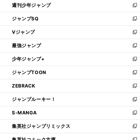
週刊少年ジャンプ
く
新
し
ジャンプSQ
い
新
ウ
し
Vジャンプ
ィ
い
新
ン
ウ
し
最強ジャンプ
ド
ィ
い
新
ウ
ン
ウ
し
少年ジャンプ+
で
ド
ィ
い
新
開
ウ
ン
ウ
し
ジャンプTOON
く
で
ド
ィ
い
新
開
ウ
ン
ウ
し
ZEBRACK
く
で
ド
ィ
い
新
開
ウ
ン
ウ
し
ジャンプルーキー！
く
で
ド
ィ
い
新
開
ウ
ン
ウ
し
S-MANGA
く
で
ド
ィ
い
新
開
ウ
ン
ウ
し
集英社ジャンプリミックス
く
で
ド
ィ
い
新
開
ウ
ン
ウ
し
集英社コミック文庫
く
で
ド