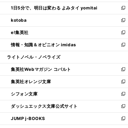
ウ
ン
ウ
し
1日5分で、明日は変わる よみタイ yomitai
で
ド
ィ
い
新
開
ウ
ン
ウ
し
kotoba
く
で
ド
ィ
い
新
開
ウ
ン
ウ
し
e!集英社
く
で
ド
ィ
い
新
開
ウ
ン
ウ
し
情報・知識＆オピニオン imidas
く
で
ド
ィ
い
新
開
ウ
ン
ウ
し
ライトノベル・ノベライズ
く
で
ド
ィ
い
開
ウ
ン
ウ
集英社Webマガジン コバルト
く
で
ド
ィ
新
開
ウ
ン
し
集英社オレンジ文庫
く
で
ド
い
新
開
ウ
ウ
し
シフォン文庫
く
で
ィ
い
新
開
ン
ウ
し
ダッシュエックス文庫公式サイト
く
ド
ィ
い
新
ウ
ン
ウ
し
JUMP j-BOOKS
で
ド
ィ
い
新
開
ウ
ン
ウ
し