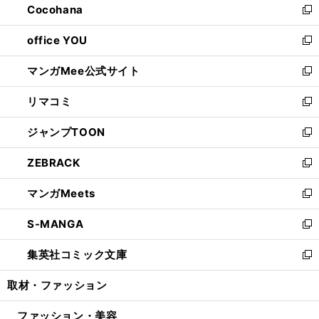
Cocohana
く
で
ド
い
新
開
ウ
ウ
し
office YOU
く
で
ィ
い
新
開
ン
ウ
し
マンガMee公式サイト
く
ド
ィ
い
新
ウ
ン
ウ
し
リマコミ
で
ド
ィ
い
新
開
ウ
ン
ウ
し
ジャンプTOON
く
で
ド
ィ
い
新
開
ウ
ン
ウ
し
ZEBRACK
く
で
ド
ィ
い
新
開
ウ
ン
ウ
し
マンガMeets
く
で
ド
ィ
い
新
開
ウ
ン
ウ
し
S-MANGA
く
で
ド
ィ
い
新
開
ウ
ン
ウ
し
集英社コミック文庫
く
で
ド
ィ
い
新
開
ウ
ン
ウ
し
取材・ファッション
く
で
ド
ィ
い
開
ウ
ン
ウ
ファッション・美容
く
で
ド
ィ