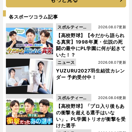
各スポーツコラム記事
スポルティーバ
2026.08.07更新
動画
【高校野球】【今だから語られ
る真実】1998年夏・伝説の死
闘の最中にPL学園に何が起きて
いた！？
ニュース
2026.08.07更新
YUZURU2027羽生結弦カレン
ダー 予約受付中！
スポルティーバ
2026.08.06更新
動画
【高校野球】「プロ入り後もあ
の衝撃を超える選手はいな
い」。PL学園トリオが衝撃を受
けた選手