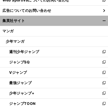
Web Sportivaについてのお問い合わせ
新
し
広告についてのお問い合わせ
い
ウ
集英社サイト
ィ
開
ン
く/
マンガ
ド
閉
ウ
じ
少年マンガ
で
る
開
週刊少年ジャンプ
く
新
し
ジャンプSQ
い
新
ウ
し
Vジャンプ
ィ
い
新
ン
ウ
し
最強ジャンプ
ド
ィ
い
新
ウ
ン
ウ
し
少年ジャンプ+
で
ド
ィ
い
新
開
ウ
ン
ウ
し
ジャンプTOON
く
で
ド
ィ
い
新