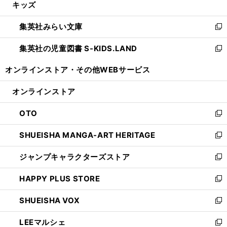
キッズ
く
で
ド
ィ
い
開
ウ
ン
ウ
集英社みらい文庫
く
で
ド
ィ
新
開
ウ
ン
し
集英社の児童図書 S-KIDS.LAND
く
で
ド
い
新
開
ウ
ウ
し
オンラインストア・
その他WEBサービス
く
で
ィ
い
開
ン
ウ
オンラインストア
く
ド
ィ
ウ
ン
OTO
で
ド
新
開
ウ
し
SHUEISHA MANGA-ART HERITAGE
く
で
い
新
開
ウ
し
ジャンプキャラクターズストア
く
ィ
い
新
ン
ウ
し
HAPPY PLUS STORE
ド
ィ
い
新
ウ
ン
ウ
し
SHUEISHA VOX
で
ド
ィ
い
新
開
ウ
ン
ウ
し
LEEマルシェ
く
で
ド
ィ
い
新