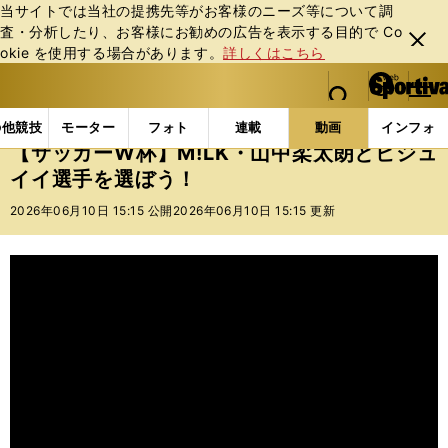
当サイトでは当社の提携先等がお客様のニーズ等について調
査・分析したり、お客様にお勧めの広告を表⽰する⽬的で Co
閉じ
okie を使⽤する場合があります。
詳しくはこちら
る
マイペ
web Sportiva (webスポルティーバ)
検索
メニュ
we
ー
動画
【サッカーW杯】M!LK・山中柔太朗とビジュイ
b
ジ
の他競技
モーター
フォト
連載
動画
インフォ
ス
【サッカーW杯】M!LK・山中柔太朗とビジュ
ポ
イイ選手を選ぼう！
ル
テ
2026年06月10日 15:15 公開
2026年06月10日 15:15 更新
ィ
ー
バ