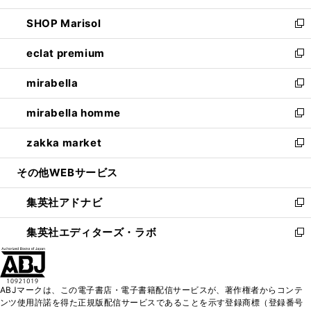
開
ウ
ン
ウ
し
SHOP Marisol
く
で
ド
ィ
い
新
開
ウ
ン
ウ
し
eclat premium
く
で
ド
ィ
い
新
開
ウ
ン
ウ
し
mirabella
く
で
ド
ィ
い
新
開
ウ
ン
ウ
し
mirabella homme
く
で
ド
ィ
い
新
開
ウ
ン
ウ
し
zakka market
く
で
ド
ィ
い
新
開
ウ
ン
ウ
し
その他WEBサービス
く
で
ド
ィ
い
開
ウ
ン
ウ
集英社アドナビ
く
で
ド
ィ
新
開
ウ
ン
し
集英社エディターズ・ラボ
く
で
ド
い
新
開
ウ
ウ
し
く
で
ィ
い
開
ン
ウ
ABJマークは、この電子書店・電子書籍配信サービスが、著作権者からコンテ
く
ド
ィ
ンツ使用許諾を得た正規版配信サービスであることを示す登録商標（登録番号
ウ
ン