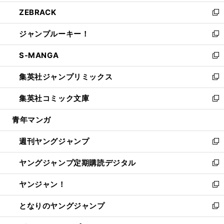
開
ウ
ン
ウ
し
ZEBRACK
く
で
ド
ィ
い
新
開
ウ
ン
ウ
し
ジャンプルーキー！
く
で
ド
ィ
い
新
開
ウ
ン
ウ
し
S-MANGA
く
で
ド
ィ
い
新
開
ウ
ン
ウ
し
集英社ジャンプリミックス
く
で
ド
ィ
い
新
開
ウ
ン
ウ
し
集英社コミック文庫
く
で
ド
ィ
い
新
開
ウ
ン
ウ
し
青年マンガ
く
で
ド
ィ
い
開
ウ
ン
ウ
週刊ヤングジャンプ
く
で
ド
ィ
新
開
ウ
ン
し
ヤングジャンプ定期購読デジタル
く
で
ド
い
新
開
ウ
ウ
し
ヤンジャン！
く
で
ィ
い
新
開
ン
ウ
し
となりのヤングジャンプ
く
ド
ィ
い
新
ウ
ン
ウ
し