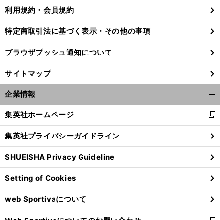
利用規約・会員規約
特定商取引法に基づく表示・その他の事項
ブラウザプッシュ通知について
サイトマップ
企業情報
開
く/
集英社ホームページ
新
閉
し
じ
集英社プライバシーガイドライン
い
る
ウ
】
・
【
J
】
！
SHUEISHA Privacy Guideline
ィ
リーグ
百年構想リーグ総括
西は強かった
LK
×
ン
Setting of Cookies
ド
ウ
web Sportivaについて
で
開
く