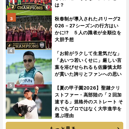
は？
秋春制が導入されたJ1リーグ2
3
026－27シーズンの行方はい
かに!? ５人の識者が全順位を
大胆予想
4
「お前がラクして生意気だな」
「あいつ若いくせに」厳しい言
葉を浴びせられるも佐藤慎太郎
が貫いた誇りとファンへの思い
5
【夏の甲子園2026】聖隷クリ
ストファー・高部陸の「２回加
速する」規格外のストレート そ
れでもプロではなく大学進学を
選ぶ理由
もっと見る