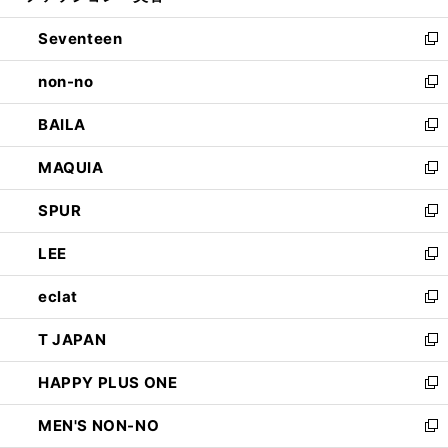
開
ウ
ン
Seventeen
く
で
ド
新
開
ウ
し
non-no
く
で
い
新
開
ウ
し
BAILA
く
ィ
い
新
ン
ウ
し
MAQUIA
ド
ィ
い
新
ウ
ン
ウ
し
SPUR
で
ド
ィ
い
新
開
ウ
ン
ウ
し
LEE
く
で
ド
ィ
い
新
開
ウ
ン
ウ
し
eclat
く
で
ド
ィ
い
新
開
ウ
ン
ウ
し
T JAPAN
く
で
ド
ィ
い
新
開
ウ
ン
ウ
し
HAPPY PLUS ONE
く
で
ド
ィ
い
新
開
ウ
ン
ウ
し
MEN'S NON-NO
く
で
ド
ィ
い
新
開
ウ