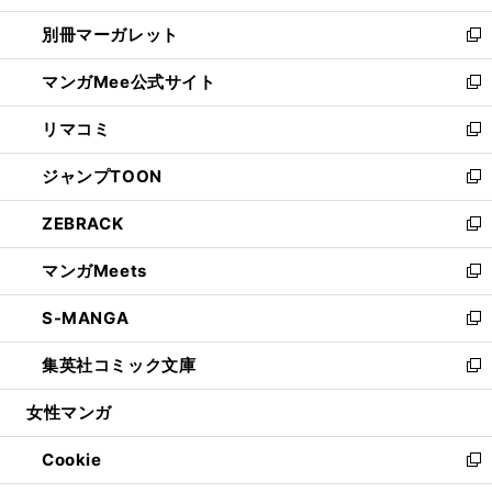
開
ウ
ウ
し
別冊マーガレット
く
で
ィ
い
新
開
ン
ウ
し
マンガMee公式サイト
く
ド
ィ
い
新
ウ
ン
ウ
し
リマコミ
で
ド
ィ
い
新
開
ウ
ン
ウ
し
ジャンプTOON
く
で
ド
ィ
い
新
開
ウ
ン
ウ
し
ZEBRACK
く
で
ド
ィ
い
新
開
ウ
ン
ウ
し
マンガMeets
く
で
ド
ィ
い
新
開
ウ
ン
ウ
し
S-MANGA
く
で
ド
ィ
い
新
開
ウ
ン
ウ
し
集英社コミック文庫
く
で
ド
ィ
い
新
開
ウ
ン
ウ
し
女性マンガ
く
で
ド
ィ
い
開
ウ
ン
ウ
Cookie
く
で
ド
ィ
新
開
ウ
ン
し