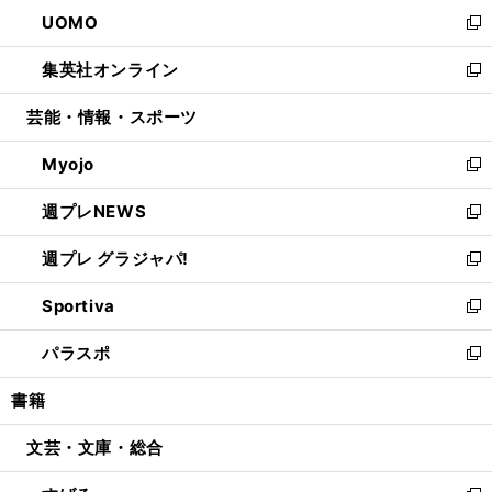
ン
ウ
し
UOMO
く
で
ド
ィ
い
新
開
ウ
ン
ウ
し
集英社オンライン
く
で
ド
ィ
い
新
開
ウ
ン
ウ
し
芸能・情報・スポーツ
く
で
ド
ィ
い
開
ウ
ン
ウ
Myojo
く
で
ド
ィ
新
開
ウ
ン
し
週プレNEWS
く
で
ド
い
新
開
ウ
ウ
し
週プレ グラジャパ!
く
で
ィ
い
新
開
ン
ウ
し
Sportiva
く
ド
ィ
い
新
ウ
ン
ウ
し
パラスポ
で
ド
ィ
い
新
開
ウ
ン
ウ
し
書籍
く
で
ド
ィ
い
開
ウ
ン
ウ
文芸・文庫・総合
く
で
ド
ィ
開
ウ
ン