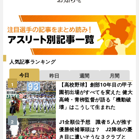
人気記事ランキング
今日
昨日
週間
月間
【高校野球】創部10年目の甲子
1
園初出場がすべてを変えた 健大
高崎・青栁監督が語る「機動破
壊」はこうして生まれた
J1全順位予想 識者５人が推す
2
優勝候補筆頭は？ J2降格の憂
き目に遭いそうな３クラブと