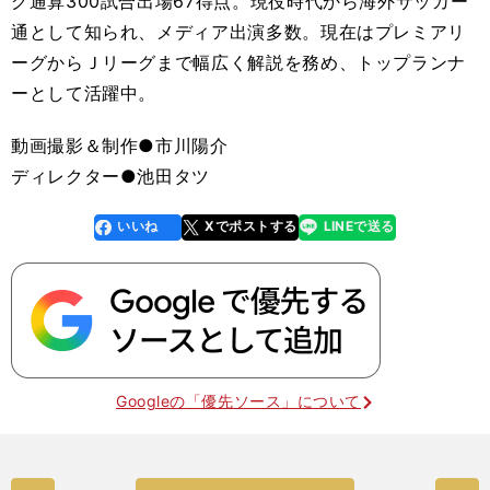
グ通算300試合出場67得点。現役時代から海外サッカー
通として知られ、メディア出演多数。現在はプレミアリ
ーグからＪリーグまで幅広く解説を務め、トップランナ
ーとして活躍中。
動画撮影＆制作●市川陽介
ディレクター●池田タツ
いいね
Xでポストする
LINEで送る
line
faceboo
x
k
Googleの「優先ソース」について