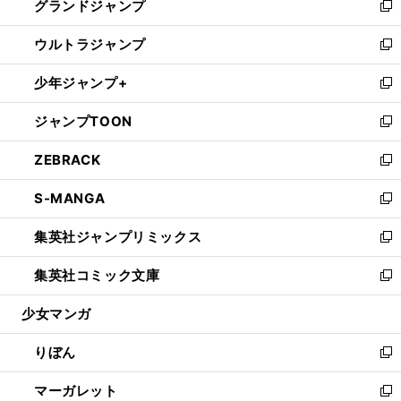
グランドジャンプ
で
ド
ィ
い
新
開
ウ
ン
ウ
し
ウルトラジャンプ
く
で
ド
ィ
い
新
開
ウ
ン
ウ
し
少年ジャンプ+
く
で
ド
ィ
い
新
開
ウ
ン
ウ
し
ジャンプTOON
く
で
ド
ィ
い
新
開
ウ
ン
ウ
し
ZEBRACK
く
で
ド
ィ
い
新
開
ウ
ン
ウ
し
S-MANGA
く
で
ド
ィ
い
新
開
ウ
ン
ウ
し
集英社ジャンプリミックス
く
で
ド
ィ
い
新
開
ウ
ン
ウ
し
集英社コミック文庫
く
で
ド
ィ
い
新
開
ウ
ン
ウ
し
少女マンガ
く
で
ド
ィ
い
開
ウ
ン
ウ
りぼん
く
で
ド
ィ
新
開
ウ
ン
し
マーガレット
く
で
ド
い
新