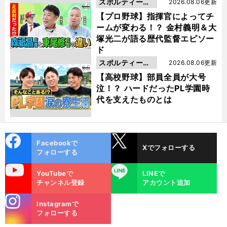
スポルティーバ
2026.08.06更新
動画
【プロ野球】指揮官によってチ
ームが変わる！？ 金村義明＆大
塚光二が語る歴代監督エピソー
ド
スポルティーバ
2026.08.06更新
動画
【高校野球】部員全員が大号
泣！？ ハードだったPL学園時
代を支えたものとは
cebo
X
Facebookで
Xでフォローする
ok
フォローする
uTube
LINE
YouTubeで
LINEで
チャンネル登録
アカウント追加
stagra
Instagramで
m
フォローする