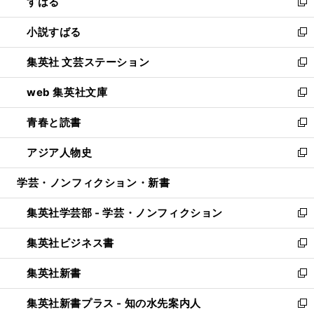
すばる
く
で
ド
新
開
ウ
し
小説すばる
く
で
い
新
開
ウ
し
集英社 文芸ステーション
く
ィ
い
新
ン
ウ
し
web 集英社文庫
ド
ィ
い
新
ウ
ン
ウ
し
青春と読書
で
ド
ィ
い
新
開
ウ
ン
ウ
し
アジア人物史
く
で
ド
ィ
い
新
開
ウ
ン
ウ
し
学芸・ノンフィクション・新書
く
で
ド
ィ
い
開
ウ
ン
ウ
集英社学芸部 - 学芸・ノンフィクション
く
で
ド
ィ
新
開
ウ
ン
し
集英社ビジネス書
く
で
ド
い
新
開
ウ
ウ
し
集英社新書
く
で
ィ
い
新
開
ン
ウ
し
集英社新書プラス - 知の水先案内人
く
ド
ィ
い
新