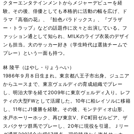
クターエンタテインメントからメジャーデビューを経
験。その後、俳優としても本格的に活動の幅を広げ、ド
ラマ『高嶺の花』、『飴色パラドックス』、『ブラザ
ー・トラップ』などの話題作に次々と出演している。フ
ァッション通として知られ、M!LKのライブ衣装のデザイ
ンも担当。大のサッカー好き（学生時代は選抜チームで
プレー）という一面も持つ。
林 陵平（はやし・りょうへい）
1986年９月８日生まれ。東京都八王子市出身。ジュニア
からユースまで、東京ヴェルディの育成組織でプレー
し、明治大学を経て2009年に東京ヴェルディ入り。レフ
ティの大型FWとして活躍した。10年に柏レイソルに移籍
し、11年にJ1優勝を経験。その後、モンテディオ山形、
水戸ホーリーホック、再び東京Ⅴ、FC町田ゼルビア、ザ
スパクサツ群馬でプレーし、20年に現役を引退。Ｊリー