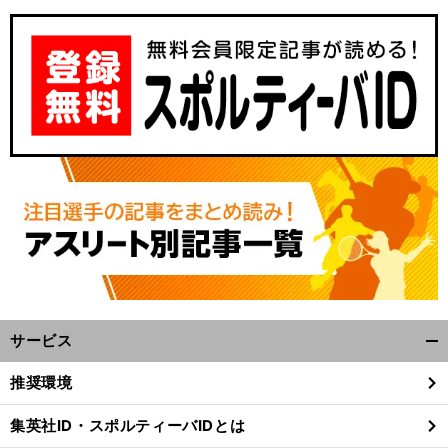
サービス
開
く/
推奨環境
閉
じ
集英社ID・スポルティーバIDとは
る