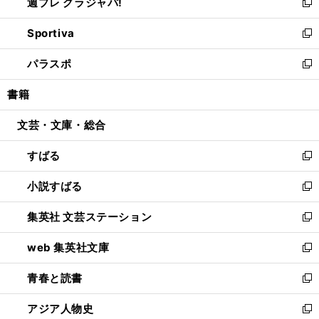
週プレ グラジャパ!
く
で
ィ
い
新
開
ン
ウ
し
Sportiva
く
ド
ィ
い
新
ウ
ン
ウ
し
パラスポ
で
ド
ィ
い
新
開
ウ
ン
ウ
し
書籍
く
で
ド
ィ
い
開
ウ
ン
ウ
文芸・文庫・総合
く
で
ド
ィ
開
ウ
ン
すばる
く
で
ド
新
開
ウ
し
小説すばる
く
で
い
新
開
ウ
し
集英社 文芸ステーション
く
ィ
い
新
ン
ウ
し
web 集英社文庫
ド
ィ
い
新
ウ
ン
ウ
し
青春と読書
で
ド
ィ
い
新
開
ウ
ン
ウ
し
アジア人物史
く
で
ド
ィ
い
新