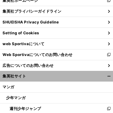
集英社ホームページ
新
閉
し
じ
集英社プライバシーガイドライン
い
る
ウ
SHUEISHA Privacy Guideline
ィ
ン
Setting of Cookies
ド
ウ
web Sportivaについて
で
開
】
・
【
J
】
、
！
？
リーグ
もしJリーグ組でW杯に出ることになったら
どんなメンバー
Web Sportivaについてのお問い合わせ
く
LK
新
し
広告についてのお問い合わせ
い
ウ
集英社サイト
ィ
開
ン
く/
マンガ
ド
閉
ウ
じ
少年マンガ
で
る
開
週刊少年ジャンプ
く
新