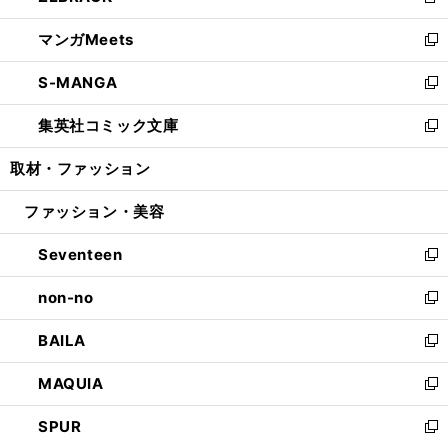
新
開
ウ
ン
ウ
し
マンガMeets
く
で
ド
ィ
い
新
開
ウ
ン
ウ
し
S-MANGA
く
で
ド
ィ
い
新
開
ウ
ン
ウ
し
集英社コミック文庫
く
で
ド
ィ
い
新
開
ウ
ン
ウ
し
取材・ファッション
く
で
ド
ィ
い
開
ウ
ン
ウ
ファッション・美容
く
で
ド
ィ
開
ウ
ン
Seventeen
く
で
ド
新
開
ウ
し
non-no
く
で
い
新
開
ウ
し
BAILA
く
ィ
い
新
ン
ウ
し
MAQUIA
ド
ィ
い
新
ウ
ン
ウ
し
SPUR
で
ド
ィ
い
新
開