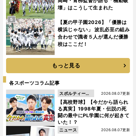
高崎・青栁監督が語る「機動破
壊」はこうして生まれた
5
【夏の甲子園2026】「優勝は
横浜じゃない」 波乱必至の組み
合わせで識者５人が選んだ優勝
校はここだ！
もっと見る
各スポーツコラム記事
スポルティーバ
2026.08.07更新
動画
【高校野球】【今だから語られ
る真実】1998年夏・伝説の死
闘の最中にPL学園に何が起きて
いた！？
ニュース
2026.08.07更新