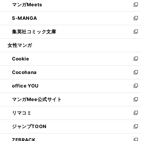
マンガMeets
く
で
ド
ィ
い
新
開
ウ
ン
ウ
し
S-MANGA
く
で
ド
ィ
い
新
開
ウ
ン
ウ
し
集英社コミック文庫
く
で
ド
ィ
い
新
開
ウ
ン
ウ
し
女性マンガ
く
で
ド
ィ
い
開
ウ
ン
ウ
Cookie
く
で
ド
ィ
新
開
ウ
ン
し
Cocohana
く
で
ド
い
新
開
ウ
ウ
し
office YOU
く
で
ィ
い
新
開
ン
ウ
し
マンガMee公式サイト
く
ド
ィ
い
新
ウ
ン
ウ
し
リマコミ
で
ド
ィ
い
新
開
ウ
ン
ウ
し
ジャンプTOON
く
で
ド
ィ
い
新
開
ウ
ン
ウ
し
ZEBRACK
く
で
ド
ィ
い