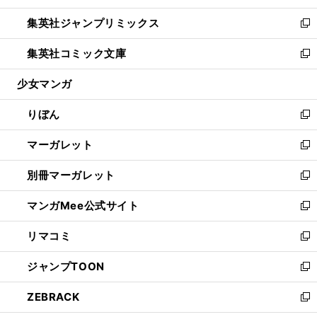
開
ウ
ン
ウ
し
集英社ジャンプリミックス
く
で
ド
ィ
い
新
開
ウ
ン
ウ
し
集英社コミック文庫
く
で
ド
ィ
い
新
開
ウ
ン
ウ
し
少女マンガ
く
で
ド
ィ
い
開
ウ
ン
ウ
りぼん
く
で
ド
ィ
新
開
ウ
ン
し
マーガレット
く
で
ド
い
新
開
ウ
ウ
し
別冊マーガレット
く
で
ィ
い
新
開
ン
ウ
し
マンガMee公式サイト
く
ド
ィ
い
新
ウ
ン
ウ
し
リマコミ
で
ド
ィ
い
新
開
ウ
ン
ウ
し
ジャンプTOON
く
で
ド
ィ
い
新
開
ウ
ン
ウ
し
ZEBRACK
く
で
ド
ィ
い
新
開
ウ
ン
ウ
し