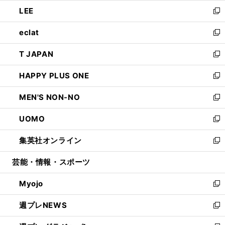
ウ
ン
ウ
し
LEE
く
で
ド
ィ
い
新
開
ウ
ン
ウ
し
eclat
く
で
ド
ィ
い
新
開
ウ
ン
ウ
し
T JAPAN
く
で
ド
ィ
い
新
開
ウ
ン
ウ
し
HAPPY PLUS ONE
く
で
ド
ィ
い
新
開
ウ
ン
ウ
し
MEN'S NON-NO
く
で
ド
ィ
い
新
開
ウ
ン
ウ
し
UOMO
く
で
ド
ィ
い
新
開
ウ
ン
ウ
し
集英社オンライン
く
で
ド
ィ
い
新
開
ウ
ン
ウ
し
芸能・情報・スポーツ
く
で
ド
ィ
い
開
ウ
ン
ウ
Myojo
く
で
ド
ィ
新
開
ウ
ン
し
週プレNEWS
く
で
ド
い
新
開
ウ
ウ
し