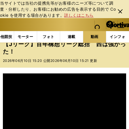
当サイトでは当社の提携先等がお客様のニーズ等について調
査・分析したり、お客様にお勧めの広告を表⽰する⽬的で Co
閉じ
okie を使⽤する場合があります。
詳しくはこちら
る
マイペ
web Sportiva (webスポルティーバ)
検索
メニュ
we
ー
動画
【Jリーグ】百年構想リーグ総括 西は強かった！
b
ジ
の他競技
モーター
フォト
連載
動画
インフォ
ス
【Jリーグ】百年構想リーグ総括 西は強かっ
ポ
た！
ル
テ
2026年06月10日 15:20 公開
2026年06月10日 15:21 更新
ィ
ー
バ