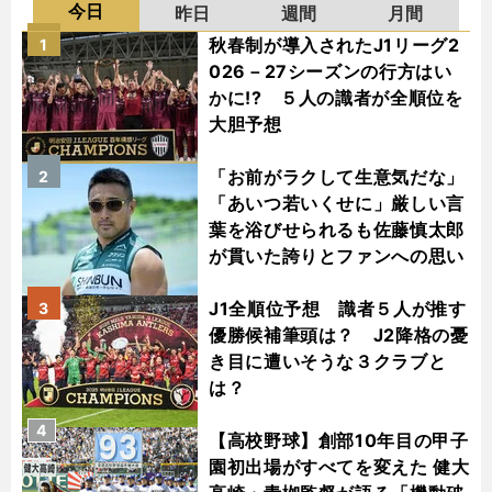
今日
昨日
週間
月間
秋春制が導入されたJ1リーグ2
1
026－27シーズンの行方はい
かに!? ５人の識者が全順位を
大胆予想
「お前がラクして生意気だな」
2
「あいつ若いくせに」厳しい言
葉を浴びせられるも佐藤慎太郎
が貫いた誇りとファンへの思い
J1全順位予想 識者５人が推す
3
優勝候補筆頭は？ J2降格の憂
き目に遭いそうな３クラブと
は？
4
【高校野球】創部10年目の甲子
園初出場がすべてを変えた 健大