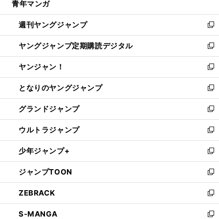
青年マンガ
く
で
ド
ィ
い
開
ウ
ン
ウ
週刊ヤングジャンプ
く
で
ド
ィ
新
開
ウ
ン
し
ヤングジャンプ定期購読デジタル
く
で
ド
い
新
開
ウ
ウ
し
ヤンジャン！
く
で
ィ
い
新
開
ン
ウ
し
となりのヤングジャンプ
く
ド
ィ
い
新
ウ
ン
ウ
し
グランドジャンプ
で
ド
ィ
い
新
開
ウ
ン
ウ
し
ウルトラジャンプ
く
で
ド
ィ
い
新
開
ウ
ン
ウ
し
少年ジャンプ+
く
で
ド
ィ
い
新
開
ウ
ン
ウ
し
ジャンプTOON
く
で
ド
ィ
い
新
開
ウ
ン
ウ
し
ZEBRACK
く
で
ド
ィ
い
新
開
ウ
ン
ウ
し
S-MANGA
く
で
ド
ィ
い
新