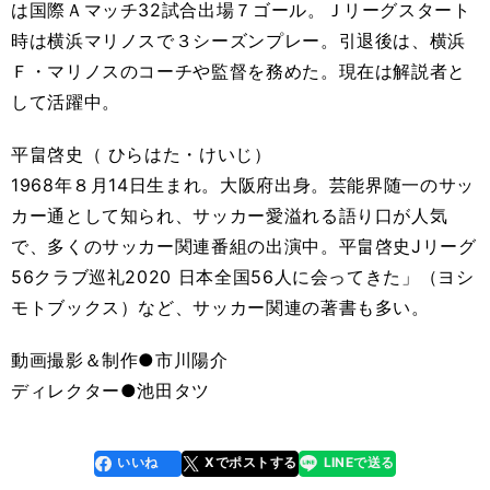
は国際Ａマッチ32試合出場７ゴール。Ｊリーグスタート
時は横浜マリノスで３シーズンプレー。引退後は、横浜
Ｆ・マリノスのコーチや監督を務めた。現在は解説者と
して活躍中。
平畠啓史（ ひらはた・けいじ）
1968年８月14日生まれ。大阪府出身。芸能界随一のサッ
カー通として知られ、サッカー愛溢れる語り口が人気
で、多くのサッカー関連番組の出演中。平畠啓史Jリーグ
56クラブ巡礼2020 日本全国56人に会ってきた」（ヨシ
モトブックス）など、サッカー関連の著書も多い。
動画撮影＆制作●市川陽介
ディレクター●池田タツ
いいね
Xでポストする
LINEで送る
line
faceboo
x
k