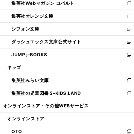
集英社Webマガジン コバルト
く
で
ド
ィ
新
開
ウ
ン
し
集英社オレンジ文庫
く
で
ド
い
新
開
ウ
ウ
し
シフォン文庫
く
で
ィ
い
新
開
ン
ウ
し
ダッシュエックス文庫公式サイト
く
ド
ィ
い
新
ウ
ン
ウ
し
JUMP j-BOOKS
で
ド
ィ
い
新
開
ウ
ン
ウ
し
キッズ
く
で
ド
ィ
い
開
ウ
ン
ウ
集英社みらい文庫
く
で
ド
ィ
新
開
ウ
ン
し
集英社の児童図書 S-KIDS.LAND
く
で
ド
い
新
開
ウ
ウ
し
オンラインストア・
その他WEBサービス
く
で
ィ
い
開
ン
ウ
オンラインストア
く
ド
ィ
ウ
ン
OTO
で
ド
新