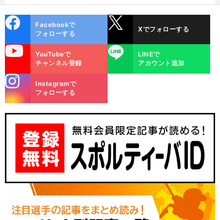
cebo
X
Facebookで
Xでフォローする
ok
フォローする
uTube
LINE
YouTubeで
LINEで
チャンネル登録
アカウント追加
stagra
Instagramで
m
フォローする