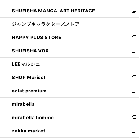
開
ウ
し
SHUEISHA MANGA-ART HERITAGE
く
で
い
新
開
ウ
し
ジャンプキャラクターズストア
く
ィ
い
新
ン
ウ
し
HAPPY PLUS STORE
ド
ィ
い
新
ウ
ン
ウ
し
SHUEISHA VOX
で
ド
ィ
い
新
開
ウ
ン
ウ
し
LEEマルシェ
く
で
ド
ィ
い
新
開
ウ
ン
ウ
し
SHOP Marisol
く
で
ド
ィ
い
新
開
ウ
ン
ウ
し
eclat premium
く
で
ド
ィ
い
新
開
ウ
ン
ウ
し
mirabella
く
で
ド
ィ
い
新
開
ウ
ン
ウ
し
mirabella homme
く
で
ド
ィ
い
新
開
ウ
ン
ウ
し
zakka market
く
で
ド
ィ
い
新
開
ウ
ン
ウ
し