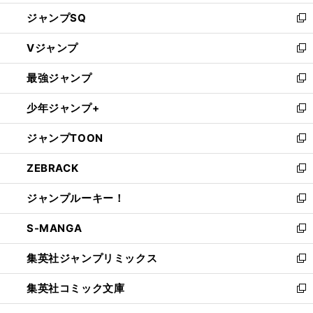
し
ジャンプSQ
い
新
ウ
し
Vジャンプ
ィ
い
新
ン
ウ
し
最強ジャンプ
ド
ィ
い
新
ウ
ン
ウ
し
少年ジャンプ+
で
ド
ィ
い
新
開
ウ
ン
ウ
し
ジャンプTOON
く
で
ド
ィ
い
新
開
ウ
ン
ウ
し
ZEBRACK
く
で
ド
ィ
い
新
開
ウ
ン
ウ
し
ジャンプルーキー！
く
で
ド
ィ
い
新
開
ウ
ン
ウ
し
S-MANGA
く
で
ド
ィ
い
新
開
ウ
ン
ウ
し
集英社ジャンプリミックス
く
で
ド
ィ
い
新
開
ウ
ン
ウ
し
集英社コミック文庫
く
で
ド
ィ
い
新
開
ウ
ン
ウ
し