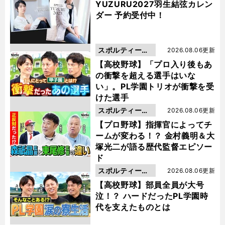
YUZURU2027羽生結弦カレン
ダー 予約受付中！
スポルティーバ
2026.08.06更新
動画
【高校野球】「プロ入り後もあ
の衝撃を超える選手はいな
い」。PL学園トリオが衝撃を受
けた選手
スポルティーバ
2026.08.06更新
動画
【プロ野球】指揮官によってチ
ームが変わる！？ 金村義明＆大
塚光二が語る歴代監督エピソー
ド
スポルティーバ
2026.08.06更新
動画
【高校野球】部員全員が大号
泣！？ ハードだったPL学園時
代を支えたものとは