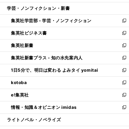
開
ウ
ン
ウ
し
学芸・ノンフィクション・新書
く
で
ド
ィ
い
開
ウ
ン
ウ
集英社学芸部 - 学芸・ノンフィクション
く
で
ド
ィ
新
開
ウ
ン
し
集英社ビジネス書
く
で
ド
い
新
開
ウ
ウ
し
集英社新書
く
で
ィ
い
新
開
ン
ウ
し
集英社新書プラス - 知の水先案内人
く
ド
ィ
い
新
ウ
ン
ウ
し
1日5分で、明日は変わる よみタイ yomitai
で
ド
ィ
い
新
開
ウ
ン
ウ
し
kotoba
く
で
ド
ィ
い
新
開
ウ
ン
ウ
し
e!集英社
く
で
ド
ィ
い
新
開
ウ
ン
ウ
し
情報・知識＆オピニオン imidas
く
で
ド
ィ
い
新
開
ウ
ン
ウ
し
ライトノベル・ノベライズ
く
で
ド
ィ
い
開
ウ
ン
ウ