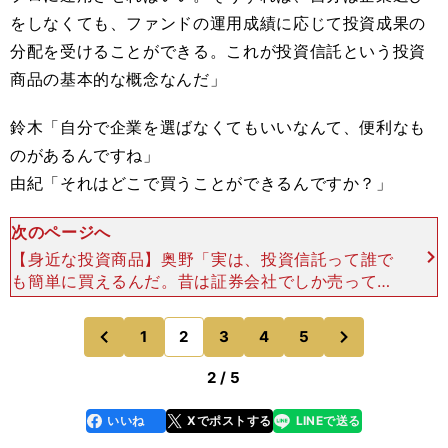
をしなくても、ファンドの運用成績に応じて投資成果の
分配を受けることができる。これが投資信託という投資
商品の基本的な概念なんだ」
鈴木「自分で企業を選ばなくてもいいなんて、便利なも
のがあるんですね」
由紀「それはどこで買うことができるんですか？」
次のページへ
【身近な投資商品】奥野「実は、投資信託って誰で
も簡単に買えるんだ。昔は証券会社でしか売ってい
なかったんだけど、今では証券会社はもちろん、銀
行でも、口座さえ持っていれば簡単に買えるんだ
次
1
2
3
4
5
のページへ
のページへ
よ。インターネッ
前
2 / 5
いいね
Xでポストする
LINEで送る
line
faceboo
x
k