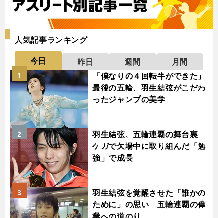
人気記事ランキング
今日
昨日
週間
月間
「僕なりの４回転半ができた」
1
最後の五輪、羽生結弦がこだわ
ったジャンプの美学
羽生結弦、五輪連覇の舞台裏
2
ケガで欠場中に取り組んだ「勉
強」で成長
羽生結弦を覚醒させた「誰かの
3
ために」の思い 五輪連覇の偉
業への道のり