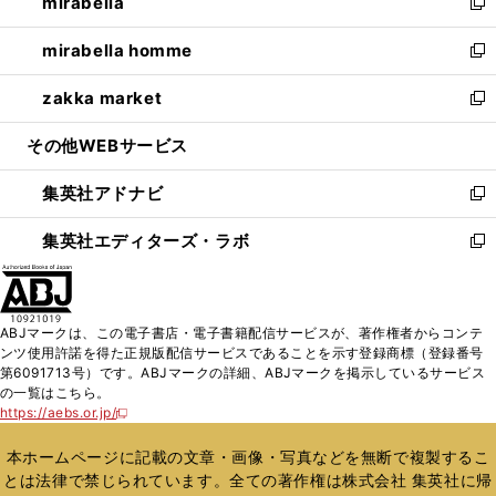
mirabella
く
で
ド
ィ
い
新
開
ウ
ン
ウ
し
mirabella homme
く
で
ド
ィ
い
新
開
ウ
ン
ウ
し
zakka market
く
で
ド
ィ
い
新
開
ウ
ン
ウ
し
その他WEBサービス
く
で
ド
ィ
い
開
ウ
ン
ウ
集英社アドナビ
く
で
ド
ィ
新
開
ウ
ン
し
集英社エディターズ・ラボ
く
で
ド
い
新
開
ウ
ウ
し
く
で
ィ
い
開
ン
ウ
ABJマークは、この電子書店・電子書籍配信サービスが、著作権者からコンテ
く
ド
ィ
ンツ使用許諾を得た正規版配信サービスであることを示す登録商標（登録番号
ウ
ン
第6091713号）です。ABJマークの詳細、ABJマークを掲示しているサービス
で
ド
の一覧はこちら。
開
ウ
https://aebs.or.jp/
新
く
で
し
い
開
本ホームページに記載の文章・画像・写真などを無断で複製するこ
ウ
く
とは法律で禁じられています。全ての著作権は株式会社 集英社に帰
ィ