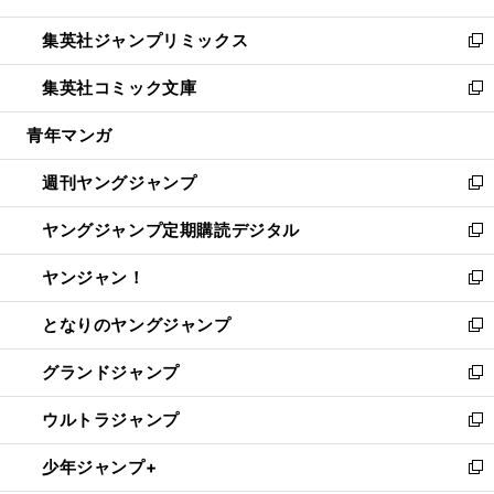
開
ウ
ン
ウ
し
集英社ジャンプリミックス
く
で
ド
ィ
い
新
開
ウ
ン
ウ
し
集英社コミック文庫
く
で
ド
ィ
い
新
開
ウ
ン
ウ
し
青年マンガ
く
で
ド
ィ
い
開
ウ
ン
ウ
週刊ヤングジャンプ
く
で
ド
ィ
新
開
ウ
ン
し
ヤングジャンプ定期購読デジタル
く
で
ド
い
新
開
ウ
ウ
し
ヤンジャン！
く
で
ィ
い
新
開
ン
ウ
し
となりのヤングジャンプ
く
ド
ィ
い
新
ウ
ン
ウ
し
グランドジャンプ
で
ド
ィ
い
新
開
ウ
ン
ウ
し
ウルトラジャンプ
く
で
ド
ィ
い
新
開
ウ
ン
ウ
し
少年ジャンプ+
く
で
ド
ィ
い
新
開
ウ
ン
ウ