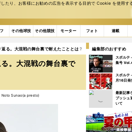
たり、お客様にお勧めの広告を表⽰する⽬的で Cookie を使⽤す
フ
その他球技
その他競技
モーター
フォト
連載
振り返る。大混戦の舞台裏で耐えたこととは？
2ページ目
編集部のおすすめ
スポルテ
返る。大混戦の舞台裏で
集号 Vol
スポルテ
月16日発
最新記事
to Sunao(a presto)
プッシュ
いて