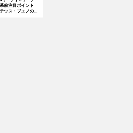
開幕前注目ポイント
8.0
テウス・ブエノの鹿
5更
移籍！ 恐るべし15
新
磯部怜夢！
前
へ