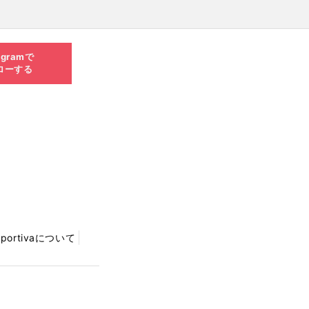
agramで
ローする
Sportivaについて