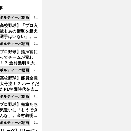
事
ポルティーバ動画
202
高校野球】「プロ入
6.0
後もあの衝撃を超え
8.0
選手はいない」。PL
6更
園トリオが衝撃を受
ポルティーバ動画
202
新
た選手
プロ野球】指揮官に
6.0
ってチームが変わ
8.0
！？ 金村義明＆大塚
6更
二が語る歴代監督エ
ポルティーバ動画
202
新
ソード
高校野球】部員全員
6.0
大号泣！？ ハードだ
8.0
たPL学園時代を支え
6更
ものとは
ポルティーバ動画
202
新
プロ野球】先輩たち
6.0
気遣いに「もうでき
8.0
んな」。金村義明＆
6更
塚光二が明かす引退
ポルティーバ動画
202
新
ピソード！
Jリーグ】Jリーグ・
6.0