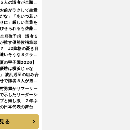
５人の識者が全順位
大胆予想
お前がラクして生意
だな」「あいつ若い
せに」厳しい言葉を
びせられるも佐藤慎
郎が貫いた誇りとフ
1全順位予想 識者５
ンへの思い
が推す優勝候補筆頭
？ J2降格の憂き目
遭いそうな３クラブ
は？
夏の甲子園2026】
優勝は横浜じゃな
」 波乱必至の組み合
せで識者５人が選ん
優勝校はここだ！
村勇輝がサマーリー
で示したリーダーシ
プと悔し涙 ２年ぶ
の日本代表の舞台を
に３年目のNBA挑戦
続く
見る