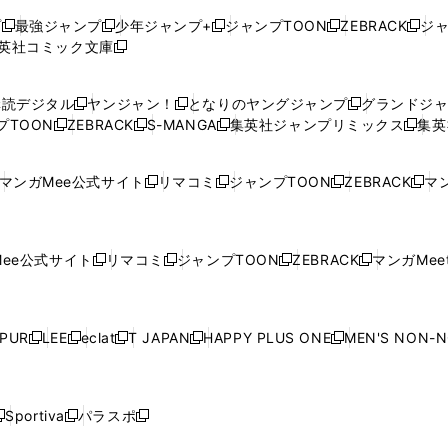
プ
最強ジャンプ
少年ジャンプ+
ジャンプTOON
ZEBRACK
ジ
新
新
新
新
新
英社コミック文庫
し
新
し
し
し
し
い
い
し
い
い
い
ウ
ウ
い
ウ
ウ
ウ
購読デジタル
ヤンジャン！
となりのヤングジャンプ
グランドジ
新
新
新
ィ
ィ
ウ
ィ
ィ
ィ
プTOON
ZEBRACK
S-MANGA
集英社ジャンプリミックス
集英
新
し
新
し
新
し
新
ン
ン
ィ
ン
ン
ン
し
い
し
い
し
い
し
ド
ド
ン
ド
ド
ド
い
ウ
い
ウ
い
ウ
い
ウ
ウ
ド
ウ
ウ
ウ
マンガMee公式サイト
リマコミ
ジャンプTOON
ZEBRACK
マン
新
新
新
新
ウ
ィ
ウ
ィ
ウ
ィ
ウ
で
で
ウ
で
で
で
し
し
し
し
し
ィ
ン
ィ
ン
ィ
ン
ィ
開
開
で
開
開
開
い
い
い
い
い
ン
ド
ン
ド
ン
ド
ン
く
く
開
く
く
く
ウ
ウ
ウ
ウ
ウ
ド
ウ
ド
ウ
ド
ウ
ド
ee公式サイト
リマコミ
ジャンプTOON
ZEBRACK
マンガMeet
く
新
新
新
新
ィ
ィ
ィ
ィ
ィ
ウ
で
ウ
で
ウ
で
ウ
し
し
し
し
ン
ン
ン
ン
ン
で
開
で
開
で
開
で
い
い
い
い
ド
ド
ド
ド
ド
開
く
開
く
開
く
開
ウ
ウ
ウ
ウ
ウ
ウ
ウ
ウ
ウ
PUR
LEE
eclat
T JAPAN
HAPPY PLUS ONE
MEN'S NON-
く
く
く
く
新
新
新
新
新
ィ
ィ
ィ
ィ
で
で
で
で
で
し
し
し
し
し
ン
ン
ン
ン
開
開
開
開
開
い
い
い
い
い
ド
ド
ド
ド
く
く
く
く
く
ウ
ウ
ウ
ウ
ウ
ウ
ウ
ウ
ウ
Sportiva
パラスポ
新
新
ィ
ィ
ィ
ィ
ィ
で
で
で
で
し
し
し
ン
ン
ン
ン
ン