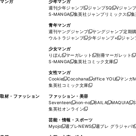
マンガ
少年マンガ
ン
ィ
週刊少年ジャンプ
ジャンプSQ
Vジャン
ド
ン
新
新
S-MANGA
集英社ジャンプリミックス
集
ウ
ド
新
し
し
新
で
ウ
し
い
い
し
青年マンガ
開
で
い
ウ
ウ
い
週刊ヤングジャンプ
ヤングジャンプ定期
新
く
開
ウ
ィ
ィ
ウ
ウルトラジャンプ
少年ジャンプ+
ジャン
新
し
新
く
ィ
ン
ン
ィ
し
い
し
ン
ド
ド
ン
少女マンガ
い
ウ
い
ド
ウ
ウ
ド
りぼん
マーガレット
別冊マーガレット
新
新
新
ウ
ィ
ウ
ウ
で
で
ウ
S-MANGA
集英社コミック文庫
し
新
し
新
ィ
ン
ィ
で
開
開
で
い
し
い
し
ン
ド
ン
女性マンガ
開
く
く
開
ウ
い
ウ
い
ド
ウ
ド
Cookie
Cocohana
office YOU
マンガM
く
く
新
新
新
ィ
ウ
ィ
ウ
ウ
で
ウ
集英社コミック文庫
し
新
し
し
ン
ィ
ン
ィ
で
開
で
い
し
い
い
ド
ン
ド
ン
取材・ファッション
ファッション・美容
開
く
開
ウ
い
ウ
ウ
ウ
ド
ウ
ド
Seventeen
non-no
BAILA
MAQUIA
S
く
く
新
新
新
新
ィ
ウ
ィ
ィ
で
ウ
で
ウ
集英社オンライン
し
新
し
し
し
ン
ィ
ン
ン
開
で
開
で
い
し
い
い
い
ド
ン
ド
ド
芸能・情報・スポーツ
く
開
く
開
ウ
い
ウ
ウ
ウ
ウ
ド
ウ
ウ
Myojo
週プレNEWS
週プレ グラジャパ!
く
く
新
新
新
ィ
ウ
ィ
ィ
ィ
で
ウ
で
で
し
し
ン
ィ
ン
ン
ン