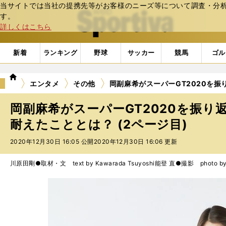
当サイトでは当社の提携先等がお客様のニーズ等について調査・分析し
web Sportiva (webスポルティーバ)
す。
詳しくはこちら
新着
ランキング
野球
サッカー
競馬
ゴル
we
エンタメ
その他
岡副麻希がスーパーGT2020を
b
ス
岡副麻希がスーパーGT2020を振り
ポ
ル
耐えたこととは？ (2ページ目)
テ
2020年12月30日 16:05 公開
2020年12月30日 16:06 更新
ィ
ー
バ
川原田剛●取材・文 text by Kawarada Tsuyoshi
能登 直●撮影 photo by No