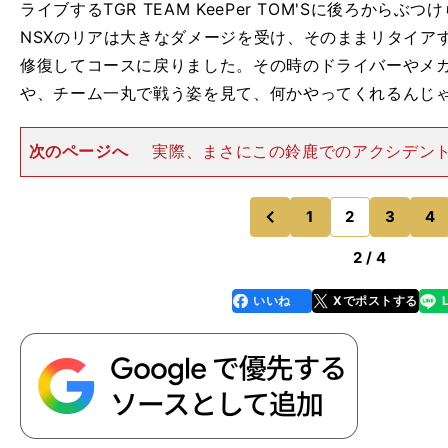
ライブするTGR TEAM KeePer TOM'Sに後ろから
NSXのリアは大きなダメージを受け、そのままリタイア
修復してコースに戻りました。その時のドライバーやメ
や、チーム一丸で戦う姿を見て、何かやってくれるんじ
次のページへ
実際、まさにこの鈴鹿でのアクシデン
イントだった」と山本選手は話していました。マシンを
に戻り、新たなタイヤをテストしたことが最終戦でのタ
がり、チームの結束力もさ
1
2
3
4
のページへ
のページへ
前
2 / 4
いいね
Xでポストする
line
faceboo
x
k