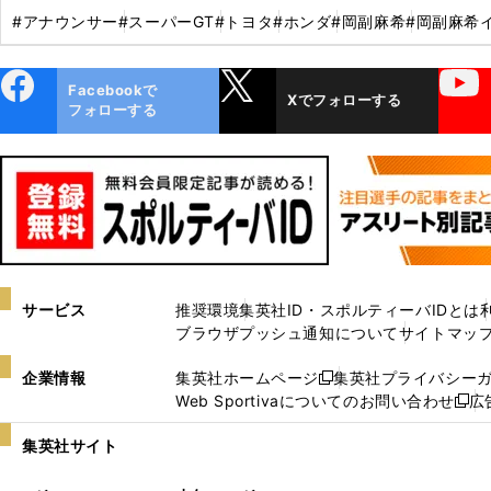
#アナウンサー
#スーパーGT
#トヨタ
#ホンダ
#岡副麻希
#岡副麻希
ebo
X
YouTube
Facebookで
Xでフォローする
ok
フォローする
サービス
推奨環境
集英社ID・スポルティーバIDとは
ブラウザプッシュ通知について
サイトマッ
企業情報
集英社ホームページ
集英社プライバシー
新
Web Sportivaについてのお問い合わせ
広
し
新
い
し
集英社サイト
ウ
い
ィ
ウ