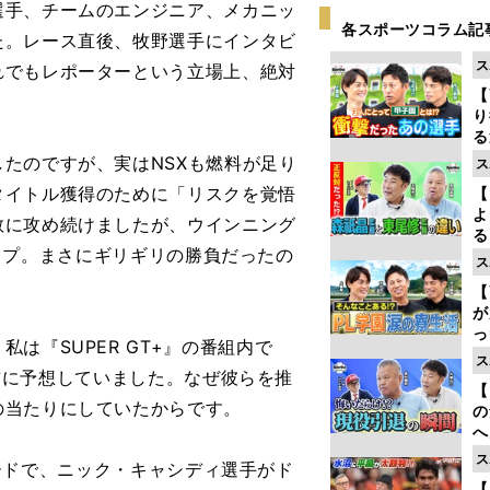
手、チームのエンジニア、メカニッ
各スポーツコラム記
た。レース直後、牧野選手にインタビ
ス
れでもレポーターという立場上、絶対
【
り
る
学
たのですが、実はNSXも燃料が足り
ス
け
タイトル獲得のために「リスクを覚悟
【
よ
敢に攻め続けましたが、ウインニング
る
ストップ。まさにギリギリの勝負だったの
光
ス
ピ
【
が
っ
『SUPER GT+』の番組内で
た
ス
と事前に予想していました。なぜ彼らを推
【
の当たりにしていたからです。
の
へ
大
ス
トロードで、ニック・キャシディ選手がド
エ
【