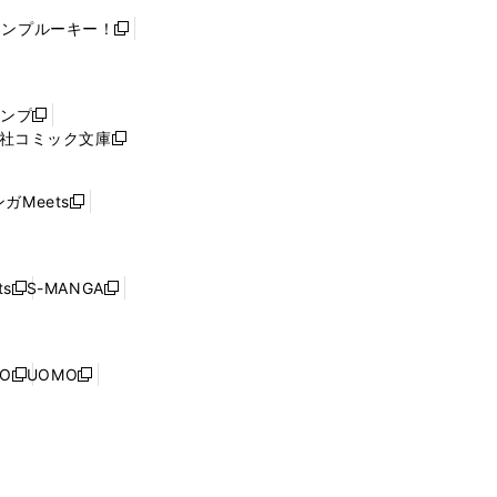
ャンプルーキー！
新
し
い
ウ
ャンプ
新
ィ
社コミック文庫
し
新
ン
い
し
ド
ウ
い
ウ
ガMeets
新
ィ
ウ
で
し
ン
ィ
開
い
ド
ン
く
ウ
ウ
ド
s
S-MANGA
新
新
ィ
で
ウ
し
し
ン
開
で
い
い
ド
く
開
ウ
ウ
ウ
NO
UOMO
く
新
新
ィ
ィ
で
し
し
ン
ン
開
い
い
ド
ド
く
ウ
ウ
ウ
ウ
ィ
ィ
で
で
ン
ン