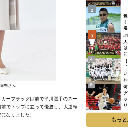
を
「
2
気
く
浴
太
J
3
ァ
人
は
に
4
と
【
「
い
わ
5
る岡副さん
だ
河
グ
カーフラッグ目前で平川選手のスー
ッ
り
目前でトップに立って優勝し、大逆転
糧
末になりました。
は
もっと