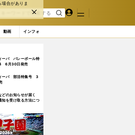
る場合がありま
マイペ
閉じ
検索
メニュ
ー
る
す
ジ
る
動画
インフォ
ィーバ バレーボール特
.4 6月30日発売
ィーバ 部活特集号 3
売
などのお知らせが届く
通知を受け取る方法につ