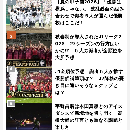
【夏の甲子園2026】「優勝は
2
横浜じゃない」 波乱必至の組み
合わせで識者５人が選んだ優勝
校はここだ！
秋春制が導入されたJ1リーグ2
3
026－27シーズンの行方はい
かに!? ５人の識者が全順位を
大胆予想
4
J1全順位予想 識者５人が推す
優勝候補筆頭は？ J2降格の憂
き目に遭いそうな３クラブと
は？
5
宇野昌磨は本田真凜とのアイス
ダンスで新境地を切り開く 高
橋大輔の証言とも重なる課題と
楽しさ