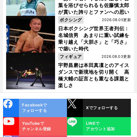
葉を浴びせられるも佐藤慎太郎
が貫いた誇りとファンへの思い
ボクシング
2026.08.05更新
日本ボクシング世界王者列伝：
名城信男 あまりに重い試練を
乗り越え「大胆さ」と「巧さ」
で築いた時代
フィギュア
2026.08.03更新
宇野昌磨は本田真凜とのアイス
ダンスで新境地を切り開く 高
橋大輔の証言とも重なる課題と
楽しさ
cebo
X
Facebookで
Xでフォローする
ok
フォローする
uTube
LINE
YouTubeで
LINEで
チャンネル登録
アカウント追加