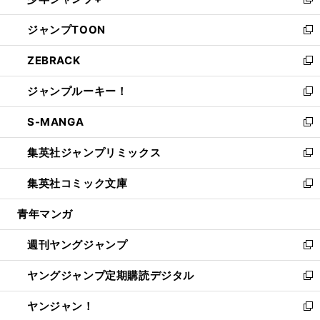
ィ
い
新
開
ウ
ン
ウ
し
ジャンプTOON
く
で
ド
ィ
い
新
開
ウ
ン
ウ
し
ZEBRACK
く
で
ド
ィ
い
新
開
ウ
ン
ウ
し
ジャンプルーキー！
く
で
ド
ィ
い
新
開
ウ
ン
ウ
し
S-MANGA
く
で
ド
ィ
い
新
開
ウ
ン
ウ
し
集英社ジャンプリミックス
く
で
ド
ィ
い
新
開
ウ
ン
ウ
し
集英社コミック文庫
く
で
ド
ィ
い
新
開
ウ
ン
ウ
し
青年マンガ
く
で
ド
ィ
い
開
ウ
ン
ウ
週刊ヤングジャンプ
く
で
ド
ィ
新
開
ウ
ン
し
ヤングジャンプ定期購読デジタル
く
で
ド
い
新
開
ウ
ウ
し
ヤンジャン！
く
で
ィ
い
新