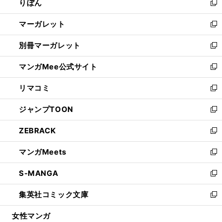
りぼん
く
で
ド
ィ
新
開
ウ
ン
し
マーガレット
く
で
ド
い
新
開
ウ
ウ
し
別冊マーガレット
く
で
ィ
い
新
開
ン
ウ
し
マンガMee公式サイト
く
ド
ィ
い
新
ウ
ン
ウ
し
リマコミ
で
ド
ィ
い
新
開
ウ
ン
ウ
し
ジャンプTOON
く
で
ド
ィ
い
新
開
ウ
ン
ウ
し
ZEBRACK
く
で
ド
ィ
い
新
開
ウ
ン
ウ
し
マンガMeets
く
で
ド
ィ
い
新
開
ウ
ン
ウ
し
S-MANGA
く
で
ド
ィ
い
新
開
ウ
ン
ウ
し
集英社コミック文庫
く
で
ド
ィ
い
新
開
ウ
ン
ウ
し
女性マンガ
く
で
ド
ィ
い