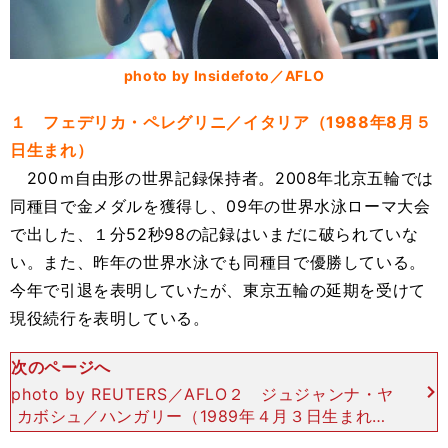
photo by Insidefoto／AFLO
１ フェデリカ・ペレグリニ／イタリア（1988年8月５
日生まれ）
200ｍ自由形の世界記録保持者。2008年北京五輪では
同種目で金メダルを獲得し、09年の世界水泳ローマ大会
で出した、１分52秒98の記録はいまだに破られていな
い。また、昨年の世界水泳でも同種目で優勝している。
今年で引退を表明していたが、東京五輪の延期を受けて
現役続行を表明している。
次のページへ
photo by REUTERS／AFLO２ ジュジャンナ・ヤ
カボシュ／ハンガリー（1989年４月３日生まれ）
オリンピックには、2004年のアテネ五輪から４大