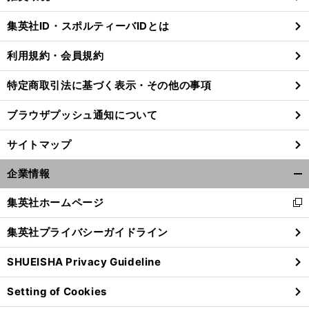
閉
じ
集英社ID・スポルティーバIDとは
る
利用規約・会員規約
特定商取引法に基づく表示・その他の事項
ブラウザプッシュ通知について
サイトマップ
企業情報
開
く/
集英社ホームページ
新
閉
し
じ
集英社プライバシーガイドライン
い
、
。
怪
」
超
」
る
前
との壮絶な戦い
へ
ウ
SHUEISHA Privacy Guideline
ィ
ン
Setting of Cookies
ド
ウ