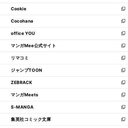
開
ウ
ン
ウ
Cookie
く
で
ド
ィ
新
開
ウ
ン
し
Cocohana
く
で
ド
い
新
開
ウ
ウ
し
office YOU
く
で
ィ
い
新
開
ン
ウ
し
マンガMee公式サイト
く
ド
ィ
い
新
ウ
ン
ウ
し
リマコミ
で
ド
ィ
い
新
開
ウ
ン
ウ
し
ジャンプTOON
く
で
ド
ィ
い
新
開
ウ
ン
ウ
し
ZEBRACK
く
で
ド
ィ
い
新
開
ウ
ン
ウ
し
マンガMeets
く
で
ド
ィ
い
新
開
ウ
ン
ウ
し
S-MANGA
く
で
ド
ィ
い
新
開
ウ
ン
ウ
し
集英社コミック文庫
く
で
ド
ィ
い
新
開
ウ
ン
ウ
し