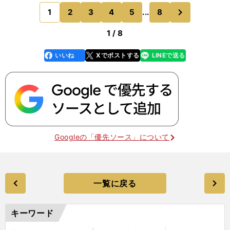
会連続で出場している。2012年にアメリカ
次
1
2
3
4
5
...
8
のページへ
1 / 8
いいね
Xでポストする
LINEで送る
line
faceboo
x
k
Googleの「優先ソース」について
一覧に戻る
キーワード