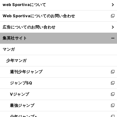
web Sportivaについて
で
開
Web Sportivaについてのお問い合わせ
く
新
し
広告についてのお問い合わせ
い
ウ
集英社サイト
ィ
開
ン
く/
マンガ
ド
閉
ウ
じ
少年マンガ
で
る
開
週刊少年ジャンプ
く
新
し
ジャンプSQ
い
新
ウ
し
Vジャンプ
ィ
い
新
ン
ウ
し
最強ジャンプ
ド
ィ
い
新
ウ
ン
ウ
し
少年ジャンプ+
で
ド