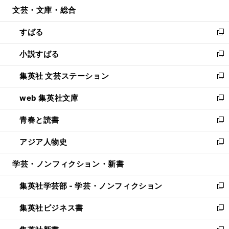
ウ
文芸・文庫・総合
く
で
ド
ィ
開
ウ
ン
すばる
く
で
ド
新
開
ウ
し
小説すばる
く
で
い
新
開
ウ
し
集英社 文芸ステーション
く
ィ
い
新
ン
ウ
し
web 集英社文庫
ド
ィ
い
新
ウ
ン
ウ
し
青春と読書
で
ド
ィ
い
新
開
ウ
ン
ウ
し
アジア人物史
く
で
ド
ィ
い
新
開
ウ
ン
ウ
し
学芸・ノンフィクション・新書
く
で
ド
ィ
い
開
ウ
ン
ウ
集英社学芸部 - 学芸・ノンフィクション
く
で
ド
ィ
新
開
ウ
ン
し
集英社ビジネス書
く
で
ド
い
新
開
ウ
ウ
し