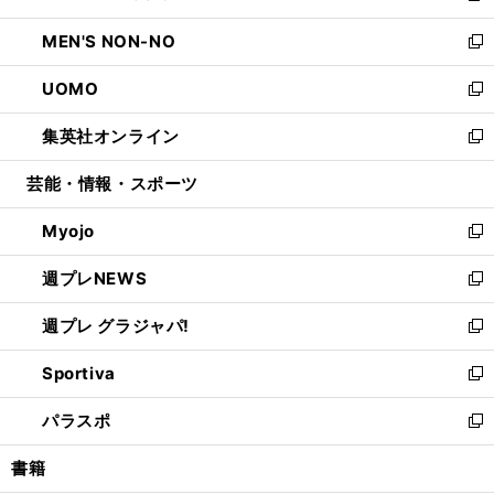
開
ウ
ン
ウ
し
MEN'S NON-NO
く
で
ド
ィ
い
新
開
ウ
ン
ウ
し
UOMO
く
で
ド
ィ
い
新
開
ウ
ン
ウ
し
集英社オンライン
く
で
ド
ィ
い
新
開
ウ
ン
ウ
し
芸能・情報・スポーツ
く
で
ド
ィ
い
開
ウ
ン
ウ
Myojo
く
で
ド
ィ
新
開
ウ
ン
し
週プレNEWS
く
で
ド
い
新
開
ウ
ウ
し
週プレ グラジャパ!
く
で
ィ
い
新
開
ン
ウ
し
Sportiva
く
ド
ィ
い
新
ウ
ン
ウ
し
パラスポ
で
ド
ィ
い
新
開
ウ
ン
ウ
し
書籍
く
で
ド
ィ
い
開
ウ
ン