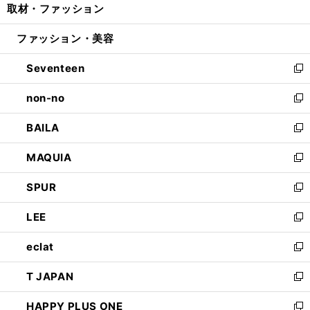
取材・ファッション
く
で
ド
ィ
い
開
ウ
ン
ウ
ファッション・美容
く
で
ド
ィ
開
ウ
ン
Seventeen
く
で
ド
新
開
ウ
し
non-no
く
で
い
新
開
ウ
し
BAILA
く
ィ
い
新
ン
ウ
し
MAQUIA
ド
ィ
い
新
ウ
ン
ウ
し
SPUR
で
ド
ィ
い
新
開
ウ
ン
ウ
し
LEE
く
で
ド
ィ
い
新
開
ウ
ン
ウ
し
eclat
く
で
ド
ィ
い
新
開
ウ
ン
ウ
し
T JAPAN
く
で
ド
ィ
い
新
開
ウ
ン
ウ
し
HAPPY PLUS ONE
く
で
ド
ィ
い
新