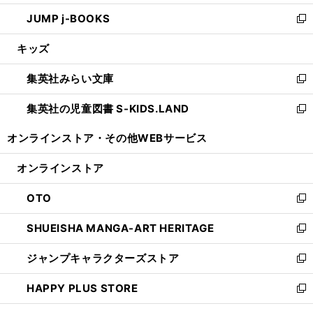
ウ
ン
ウ
し
JUMP j-BOOKS
で
ド
ィ
い
新
開
ウ
ン
ウ
し
キッズ
く
で
ド
ィ
い
開
ウ
ン
ウ
集英社みらい文庫
く
で
ド
ィ
新
開
ウ
ン
し
集英社の児童図書 S-KIDS.LAND
く
で
ド
い
新
開
ウ
ウ
し
オンラインストア・
その他WEBサービス
く
で
ィ
い
開
ン
ウ
オンラインストア
く
ド
ィ
ウ
ン
OTO
で
ド
新
開
ウ
し
SHUEISHA MANGA-ART HERITAGE
く
で
い
新
開
ウ
し
ジャンプキャラクターズストア
く
ィ
い
新
ン
ウ
し
HAPPY PLUS STORE
ド
ィ
い
新
ウ
ン
ウ
し