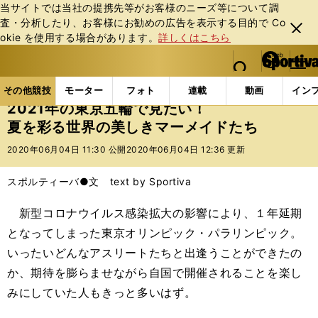
当サイトでは当社の提携先等がお客様のニーズ等について調
査・分析したり、お客様にお勧めの広告を表⽰する⽬的で Co
閉じ
okie を使⽤する場合があります。
詳しくはこちら
る
マイペ
web Sportiva (webスポルティーバ)
検索
メニュ
we
ー
その他競技の記事一覧
水泳
2021年の東京五輪で
b
ジ
その他競技
モーター
フォト
連載
動画
イン
ス
2021年の東京五輪で見たい！
ポ
夏を彩る世界の美しきマーメイドたち
ル
テ
2020年06月04日 11:30 公開
2020年06月04日 12:36 更新
ィ
ー
スポルティーバ●文 text by Sportiva
バ
新型コロナウイルス感染拡大の影響により、１年延期
となってしまった東京オリンピック・パラリンピック。
いったいどんなアスリートたちと出逢うことができたの
か、期待を膨らませながら自国で開催されることを楽し
みにしていた人もきっと多いはず。