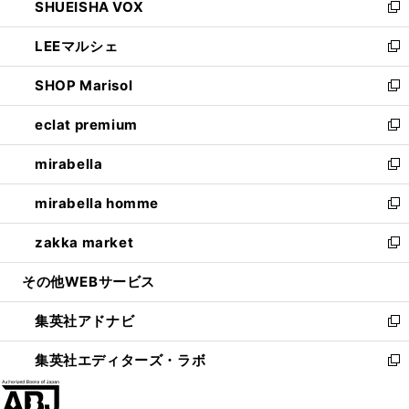
SHUEISHA VOX
で
ド
ィ
い
新
開
ウ
ン
ウ
し
LEEマルシェ
く
で
ド
ィ
い
新
開
ウ
ン
ウ
し
SHOP Marisol
く
で
ド
ィ
い
新
開
ウ
ン
ウ
し
eclat premium
く
で
ド
ィ
い
新
開
ウ
ン
ウ
し
mirabella
く
で
ド
ィ
い
新
開
ウ
ン
ウ
し
mirabella homme
く
で
ド
ィ
い
新
開
ウ
ン
ウ
し
zakka market
く
で
ド
ィ
い
新
開
ウ
ン
ウ
し
その他WEBサービス
く
で
ド
ィ
い
開
ウ
ン
ウ
集英社アドナビ
く
で
ド
ィ
新
開
ウ
ン
し
集英社エディターズ・ラボ
く
で
ド
い
新
開
ウ
ウ
し
く
で
ィ
い