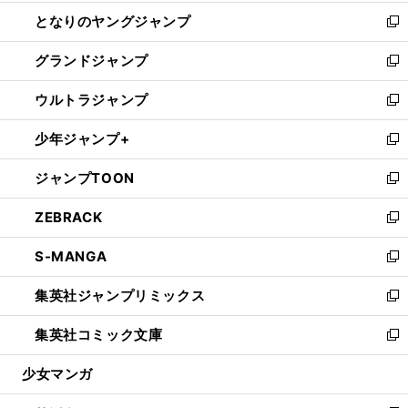
開
ン
ウ
し
となりのヤングジャンプ
く
ド
ィ
い
新
ウ
ン
ウ
し
グランドジャンプ
で
ド
ィ
い
新
開
ウ
ン
ウ
し
ウルトラジャンプ
く
で
ド
ィ
い
新
開
ウ
ン
ウ
し
少年ジャンプ+
く
で
ド
ィ
い
新
開
ウ
ン
ウ
し
ジャンプTOON
く
で
ド
ィ
い
新
開
ウ
ン
ウ
し
ZEBRACK
く
で
ド
ィ
い
新
開
ウ
ン
ウ
し
S-MANGA
く
で
ド
ィ
い
新
開
ウ
ン
ウ
し
集英社ジャンプリミックス
く
で
ド
ィ
い
新
開
ウ
ン
ウ
し
集英社コミック文庫
く
で
ド
ィ
い
新
開
ウ
ン
ウ
し
少女マンガ
く
で
ド
ィ
い
開
ウ
ン
ウ