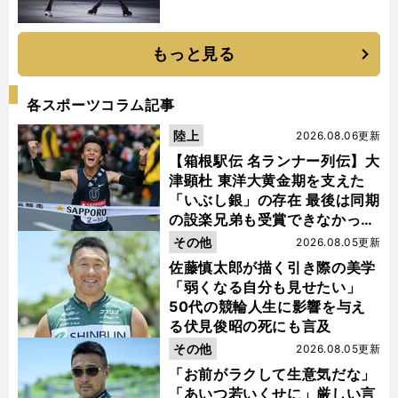
もっと見る
各スポーツコラム記事
陸上
2026.08.06更新
【箱根駅伝 名ランナー列伝】大
津顕杜 東洋大黄金期を支えた
「いぶし銀」の存在 最後は同期
の設楽兄弟も受賞できなかった
金栗杯に輝く
その他
2026.08.05更新
佐藤慎太郎が描く引き際の美学
「弱くなる自分も見せたい」
50代の競輪人生に影響を与え
る伏見俊昭の死にも言及
その他
2026.08.05更新
「お前がラクして生意気だな」
「あいつ若いくせに」厳しい言