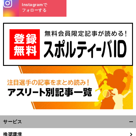
stagra
Instagramで
m
フォローする
サービス
開
く/
推奨環境