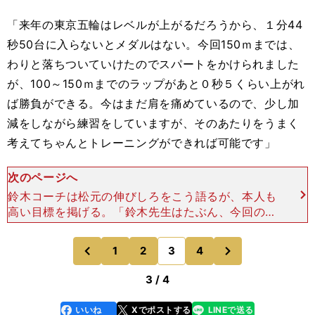
「来年の東京五輪はレベルが上がるだろうから、１分44
秒50台に入らないとメダルはない。今回150ｍまでは、
わりと落ちついていけたのでスパートをかけられました
が、100～150ｍまでのラップがあと０秒５くらい上がれ
ば勝負ができる。今はまだ肩を痛めているので、少し加
減をしながら練習をしていますが、そのあたりをうまく
考えてちゃんとトレーニングができれば可能です」
次のページへ
鈴木コーチは松元の伸びしろをこう語るが、本人も
高い目標を掲げる。「鈴木先生はたぶん、今回の銀
メダルで喜んでくれていたと思いますが、これから
は金メダルを獲らないと喜ばないと思う。来年は金
次
1
2
3
4
のページへ
のページへ
メダルを獲って
前
3 / 4
いいね
Xでポストする
LINEで送る
line
faceboo
x