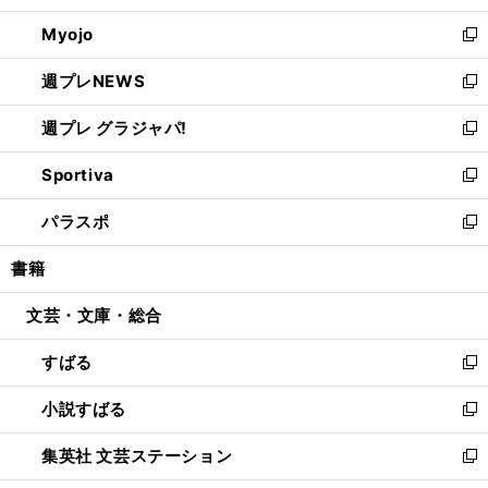
開
ウ
ン
ウ
Myojo
く
で
ド
ィ
新
開
ウ
ン
し
週プレNEWS
く
で
ド
い
新
開
ウ
ウ
し
週プレ グラジャパ!
く
で
ィ
い
新
開
ン
ウ
し
Sportiva
く
ド
ィ
い
新
ウ
ン
ウ
し
パラスポ
で
ド
ィ
い
新
開
ウ
ン
ウ
し
書籍
く
で
ド
ィ
い
開
ウ
ン
ウ
文芸・文庫・総合
く
で
ド
ィ
開
ウ
ン
すばる
く
で
ド
新
開
ウ
し
小説すばる
く
で
い
新
開
ウ
し
集英社 文芸ステーション
く
ィ
い
新
ン
ウ
し