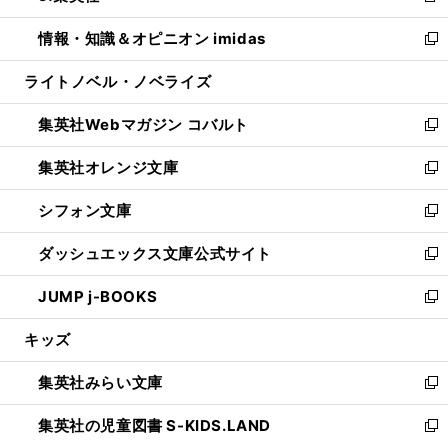
開
ウ
ン
ウ
し
情報・知識＆オピニオン imidas
く
で
ド
ィ
い
新
開
ウ
ン
ウ
し
ライトノベル・ノベライズ
く
で
ド
ィ
い
開
ウ
ン
ウ
集英社Webマガジン コバルト
く
で
ド
ィ
新
開
ウ
ン
し
集英社オレンジ文庫
く
で
ド
い
新
開
ウ
ウ
し
シフォン文庫
く
で
ィ
い
新
開
ン
ウ
し
ダッシュエックス文庫公式サイト
く
ド
ィ
い
新
ウ
ン
ウ
し
JUMP j-BOOKS
で
ド
ィ
い
新
開
ウ
ン
ウ
し
キッズ
く
で
ド
ィ
い
開
ウ
ン
ウ
集英社みらい文庫
く
で
ド
ィ
新
開
ウ
ン
し
集英社の児童図書 S-KIDS.LAND
く
で
ド
い
新
開
ウ