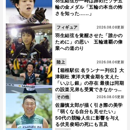
羽生結弦が一時は諦めたソチ五
輪の金メダル「五輪の本当の怖
さを知った......」
フィギュア
2026.08.08更新
羽生結弦を覚醒させた「誰かの
ために」の思い 五輪連覇の偉
業への道のり
陸上
2026.08.06更新
【箱根駅伝 名ランナー列伝】大
津顕杜 東洋大黄金期を支えた
「いぶし銀」の存在 最後は同期
の設楽兄弟も受賞できなかった
金栗杯に輝く
その他
2026.08.05更新
佐藤慎太郎が描く引き際の美学
「弱くなる自分も見せたい」
50代の競輪人生に影響を与え
る伏見俊昭の死にも言及