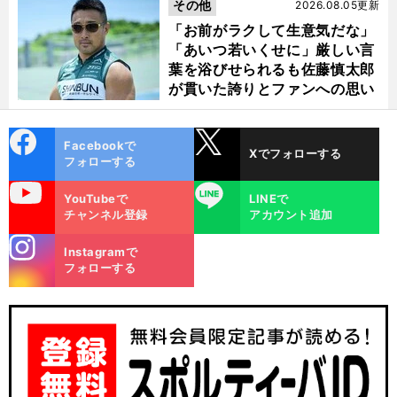
その他
2026.08.05更新
「お前がラクして生意気だな」
「あいつ若いくせに」厳しい言
葉を浴びせられるも佐藤慎太郎
が貫いた誇りとファンへの思い
cebo
X
Facebookで
Xでフォローする
ok
フォローする
uTube
LINE
YouTubeで
LINEで
チャンネル登録
アカウント追加
stagra
Instagramで
m
フォローする