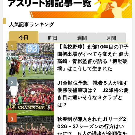
人気記事ランキング
今日
昨日
週間
月間
【高校野球】創部10年目の甲子
1
園初出場がすべてを変えた 健大
高崎・青栁監督が語る「機動破
壊」はこうして生まれた
J1全順位予想 識者５人が推す
2
優勝候補筆頭は？ J2降格の憂
き目に遭いそうな３クラブと
は？
秋春制が導入されたJ1リーグ2
3
026－27シーズンの行方はい
かに!? ５人の識者が全順位を