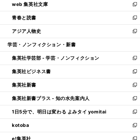
web 集英社文庫
ド
ィ
い
新
ウ
ン
ウ
し
青春と読書
で
ド
ィ
い
新
開
ウ
ン
ウ
し
アジア人物史
く
で
ド
ィ
い
新
開
ウ
ン
ウ
し
学芸・ノンフィクション・新書
く
で
ド
ィ
い
開
ウ
ン
ウ
集英社学芸部 - 学芸・ノンフィクション
く
で
ド
ィ
新
開
ウ
ン
し
集英社ビジネス書
く
で
ド
い
新
開
ウ
ウ
し
集英社新書
く
で
ィ
い
新
開
ン
ウ
し
集英社新書プラス - 知の水先案内人
く
ド
ィ
い
新
ウ
ン
ウ
し
1日5分で、明日は変わる よみタイ yomitai
で
ド
ィ
い
新
開
ウ
ン
ウ
し
kotoba
く
で
ド
ィ
い
新
開
ウ
ン
ウ
し
e!集英社
く
で
ド
ィ
い
新