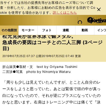
当サイトでは当社の提携先等がお客様のニーズ等について調
査・分析したり、お客様にお勧めの広告を表⽰する⽬的で Co
閉じ
okie を使⽤する場合があります。
詳しくはこちら
る
マイペ
web Sportiva (webスポルティーバ)
検索
メニュ
we
ー
その他競技の記事一覧
水泳
松元克央が世界水泳で
b
ジ
その他競技
モーター
フォト
連載
動画
イン
ス
松元克央が世界水泳で銀メダル。
ポ
急成長の要因はコーチとの二人三脚 (3ページ
ル
目)
テ
ィ
2019年07月25日 07:37 公開
2019年07月25日 07:40 更新
ー
バ
折山淑美●取材・文 text by Oriyama Toshimi
二宮渉●写真 photo by Ninomiya Wataru
「周りも少しは見えていたんですが、とことん自分のレ
ースをしようと思っていた。あとは緊張で頭の中が真っ
白になっていたので、それが逆にプラスになっていたの
かなと思います。右肩はトレーニング中には痛くて『泳