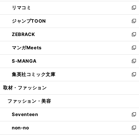
ウ
ン
ウ
し
リマコミ
で
ド
ィ
い
新
開
ウ
ン
ウ
し
ジャンプTOON
く
で
ド
ィ
い
新
開
ウ
ン
ウ
し
ZEBRACK
く
で
ド
ィ
い
新
開
ウ
ン
ウ
し
マンガMeets
く
で
ド
ィ
い
新
開
ウ
ン
ウ
し
S-MANGA
く
で
ド
ィ
い
新
開
ウ
ン
ウ
し
集英社コミック文庫
く
で
ド
ィ
い
新
開
ウ
ン
ウ
し
取材・ファッション
く
で
ド
ィ
い
開
ウ
ン
ウ
ファッション・美容
く
で
ド
ィ
開
ウ
ン
Seventeen
く
で
ド
新
開
ウ
し
non-no
く
で
い
新
開
ウ
し