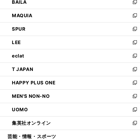
BAILA
く
ィ
い
新
ン
ウ
し
MAQUIA
ド
ィ
い
新
ウ
ン
ウ
し
SPUR
で
ド
ィ
い
新
開
ウ
ン
ウ
し
LEE
く
で
ド
ィ
い
新
開
ウ
ン
ウ
し
eclat
く
で
ド
ィ
い
新
開
ウ
ン
ウ
し
T JAPAN
く
で
ド
ィ
い
新
開
ウ
ン
ウ
し
HAPPY PLUS ONE
く
で
ド
ィ
い
新
開
ウ
ン
ウ
し
MEN'S NON-NO
く
で
ド
ィ
い
新
開
ウ
ン
ウ
し
UOMO
く
で
ド
ィ
い
新
開
ウ
ン
ウ
し
集英社オンライン
く
で
ド
ィ
い
新
開
ウ
ン
ウ
し
芸能・情報・スポーツ
く
で
ド
ィ
い