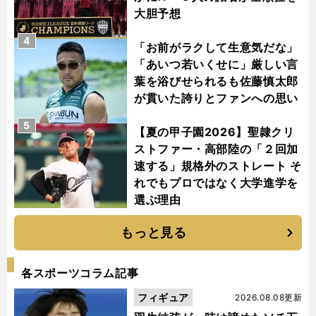
大胆予想
4
「お前がラクして生意気だな」
「あいつ若いくせに」厳しい言
葉を浴びせられるも佐藤慎太郎
が貫いた誇りとファンへの思い
5
【夏の甲子園2026】聖隷クリ
ストファー・高部陸の「２回加
速する」規格外のストレート そ
れでもプロではなく大学進学を
選ぶ理由
もっと見る
各スポーツコラム記事
フィギュア
2026.08.08更新