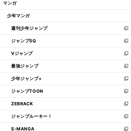
マンガ
ド
閉
ウ
じ
少年マンガ
で
る
開
週刊少年ジャンプ
く
新
し
ジャンプSQ
い
新
ウ
し
Vジャンプ
ィ
い
新
ン
ウ
し
最強ジャンプ
ド
ィ
い
新
ウ
ン
ウ
し
少年ジャンプ+
で
ド
ィ
い
新
開
ウ
ン
ウ
し
ジャンプTOON
く
で
ド
ィ
い
新
開
ウ
ン
ウ
し
ZEBRACK
く
で
ド
ィ
い
新
開
ウ
ン
ウ
し
ジャンプルーキー！
く
で
ド
ィ
い
新
開
ウ
ン
ウ
し
S-MANGA
く
で
ド
ィ
い
新