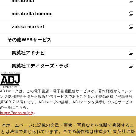
mirabella
く
で
ド
ィ
い
新
開
ウ
ン
ウ
し
mirabella homme
く
で
ド
ィ
い
新
開
ウ
ン
ウ
し
zakka market
く
で
ド
ィ
い
新
開
ウ
ン
ウ
し
その他WEBサービス
く
で
ド
ィ
い
開
ウ
ン
ウ
集英社アドナビ
く
で
ド
ィ
新
開
ウ
ン
し
集英社エディターズ・ラボ
く
で
ド
い
新
開
ウ
ウ
し
く
で
ィ
い
開
ン
ウ
ABJマークは、この電子書店・電子書籍配信サービスが、著作権者からコンテ
く
ド
ィ
ンツ使用許諾を得た正規版配信サービスであることを示す登録商標（登録番号
ウ
ン
第6091713号）です。ABJマークの詳細、ABJマークを掲示しているサービス
で
ド
の一覧はこちら。
開
ウ
https://aebs.or.jp/
新
く
で
し
い
開
本ホームページに記載の文章・画像・写真などを無断で複製するこ
ウ
く
とは法律で禁じられています。全ての著作権は株式会社 集英社に帰
ィ