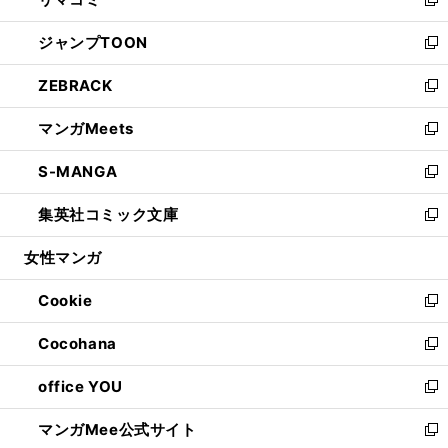
ド
ィ
い
新
開
ウ
ン
ウ
し
ジャンプTOON
く
で
ド
ィ
い
新
開
ウ
ン
ウ
し
ZEBRACK
く
で
ド
ィ
い
新
開
ウ
ン
ウ
し
マンガMeets
く
で
ド
ィ
い
新
開
ウ
ン
ウ
し
S-MANGA
く
で
ド
ィ
い
新
開
ウ
ン
ウ
し
集英社コミック文庫
く
で
ド
ィ
い
新
開
ウ
ン
ウ
し
女性マンガ
く
で
ド
ィ
い
開
ウ
ン
ウ
Cookie
く
で
ド
ィ
新
開
ウ
ン
し
Cocohana
く
で
ド
い
新
開
ウ
ウ
し
office YOU
く
で
ィ
い
新
開
ン
ウ
し
マンガMee公式サイト
く
ド
ィ
い
新