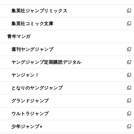
開
ウ
ン
ウ
し
集英社ジャンプリミックス
く
で
ド
ィ
い
新
開
ウ
ン
ウ
し
集英社コミック文庫
く
で
ド
ィ
い
新
開
ウ
ン
ウ
し
青年マンガ
く
で
ド
ィ
い
開
ウ
ン
ウ
週刊ヤングジャンプ
く
で
ド
ィ
新
開
ウ
ン
し
ヤングジャンプ定期購読デジタル
く
で
ド
い
新
開
ウ
ウ
し
ヤンジャン！
く
で
ィ
い
新
開
ン
ウ
し
となりのヤングジャンプ
く
ド
ィ
い
新
ウ
ン
ウ
し
グランドジャンプ
で
ド
ィ
い
新
開
ウ
ン
ウ
し
ウルトラジャンプ
く
で
ド
ィ
い
新
開
ウ
ン
ウ
し
少年ジャンプ+
く
で
ド
ィ
い
新
開
ウ
ン
ウ
し