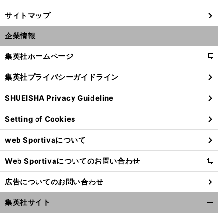
サイトマップ
企業情報
開
く/
集英社ホームページ
新
閉
し
じ
集英社プライバシーガイドライン
い
る
ウ
SHUEISHA Privacy Guideline
ィ
ン
Setting of Cookies
ド
前
ウ
へ
web Sportivaについて
で
開
Web Sportivaについてのお問い合わせ
く
新
し
広告についてのお問い合わせ
い
ウ
集英社サイト
ィ
開
ン
く/