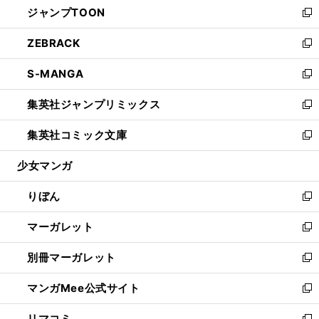
ジャンプTOON
く
で
ド
ィ
い
新
開
ウ
ン
ウ
し
ZEBRACK
く
で
ド
ィ
い
新
開
ウ
ン
ウ
し
S-MANGA
く
で
ド
ィ
い
新
開
ウ
ン
ウ
し
集英社ジャンプリミックス
く
で
ド
ィ
い
新
開
ウ
ン
ウ
し
集英社コミック文庫
く
で
ド
ィ
い
新
開
ウ
ン
ウ
し
少女マンガ
く
で
ド
ィ
い
開
ウ
ン
ウ
りぼん
く
で
ド
ィ
新
開
ウ
ン
し
マーガレット
く
で
ド
い
新
開
ウ
ウ
し
別冊マーガレット
く
で
ィ
い
新
開
ン
ウ
し
マンガMee公式サイト
く
ド
ィ
い
新
ウ
ン
ウ
し
リマコミ
で