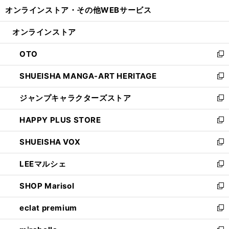
ウ
し
オンラインストア・
その他WEBサービス
く
で
ィ
い
開
ン
ウ
オンラインストア
く
ド
ィ
ウ
ン
OTO
で
ド
新
開
ウ
し
SHUEISHA MANGA-ART HERITAGE
く
で
い
新
開
ウ
し
ジャンプキャラクターズストア
く
ィ
い
新
ン
ウ
し
HAPPY PLUS STORE
ド
ィ
い
新
ウ
ン
ウ
し
SHUEISHA VOX
で
ド
ィ
い
新
開
ウ
ン
ウ
し
LEEマルシェ
く
で
ド
ィ
い
新
開
ウ
ン
ウ
し
SHOP Marisol
く
で
ド
ィ
い
新
開
ウ
ン
ウ
し
eclat premium
く
で
ド
ィ
い
新
開
ウ
ン
ウ
し