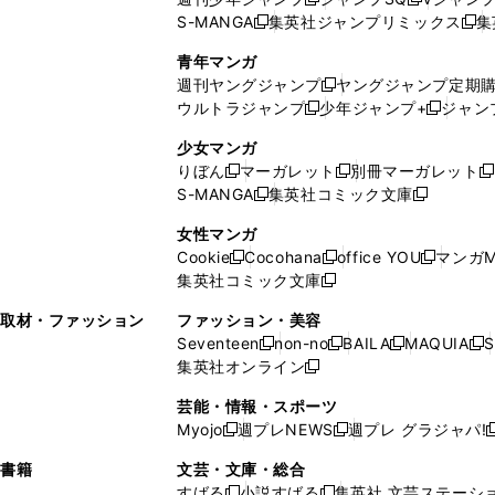
新
新
S-MANGA
集英社ジャンプリミックス
集
ウ
ド
新
し
し
新
で
ウ
し
い
い
し
青年マンガ
開
で
い
ウ
ウ
い
週刊ヤングジャンプ
ヤングジャンプ定期
新
く
開
ウ
ィ
ィ
ウ
ウルトラジャンプ
少年ジャンプ+
ジャン
新
し
新
く
ィ
ン
ン
ィ
し
い
し
ン
ド
ド
ン
少女マンガ
い
ウ
い
ド
ウ
ウ
ド
りぼん
マーガレット
別冊マーガレット
新
新
新
ウ
ィ
ウ
ウ
で
で
ウ
S-MANGA
集英社コミック文庫
し
新
し
新
ィ
ン
ィ
で
開
開
で
い
し
い
し
ン
ド
ン
女性マンガ
開
く
く
開
ウ
い
ウ
い
ド
ウ
ド
Cookie
Cocohana
office YOU
マンガM
く
く
新
新
新
ィ
ウ
ィ
ウ
ウ
で
ウ
集英社コミック文庫
し
新
し
し
ン
ィ
ン
ィ
で
開
で
い
し
い
い
ド
ン
ド
ン
取材・ファッション
ファッション・美容
開
く
開
ウ
い
ウ
ウ
ウ
ド
ウ
ド
Seventeen
non-no
BAILA
MAQUIA
S
く
く
新
新
新
新
ィ
ウ
ィ
ィ
で
ウ
で
ウ
集英社オンライン
し
新
し
し
し
ン
ィ
ン
ン
開
で
開
で
い
し
い
い
い
ド
ン
ド
ド
芸能・情報・スポーツ
く
開
く
開
ウ
い
ウ
ウ
ウ
ウ
ド
ウ
ウ
Myojo
週プレNEWS
週プレ グラジャパ!
く
く
新
新
新
ィ
ウ
ィ
ィ
ィ
で
ウ
で
で
し
し
ン
ィ
ン
ン
ン
書籍
文芸・文庫・総合
開
で
開
開
い
い
ド
ン
ド
ド
ド
すばる
小説すばる
集英社 文芸ステーシ
く
開
く
く