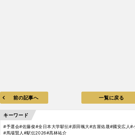
前の記事へ
一覧に戻る
キーワード
#予選会
#佐藤俊
#全日本大学駅伝
#原田颯大
#吉屋佑晟
#國安広人
#
#馬場賢人
#駅伝2026
#髙林祐介