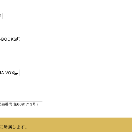
ウ
ウ
で
で
開
開
く
く
し
い
ウ
j-BOOKS
新
ィ
し
ン
い
ド
ウ
ウ
ィ
で
ン
HA VOX
開
新
ド
く
し
ウ
い
で
ウ
開
ィ
く
号 第6091713号）
ン
ド
ウ
で
に帰属します。
開