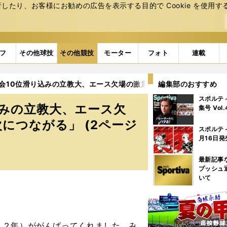
たり、お客様にお勧めの広告を表⽰する⽬的で Cookie を使⽤す
フ
その他球技
その他競技
モーター
フォト
連載
選会10位滑り込みの立教大、エース欠場の激震も「順位はよくないけ
編集部のおすすめ
スポルテ
込みの立教大、エース欠
集号 Vol
につながる」 (2ページ
スポルテ
月16日発
最新記事
プッシュ
いて
２年）ががんばってくれました。み