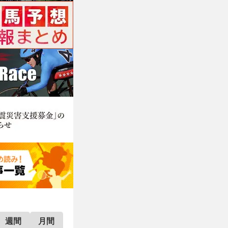
週間
月間