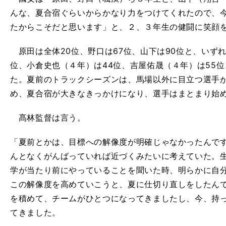
んな、夏合宿ぐらいからかなり力をつけてくれたので、
たからこそだと思います」と、２、３年生の健闘に笑顔
原田は全体
20
位、野口は
67
位、山下は
90
位と、いず
位、小倉史也（４年）は
44
位、吉屋佑晟（４年）は
55
位
た。夏前のトラックシーズンは、馬場以外に目立つ選手
め、夏合宿が大きなきっかけになり、選手はまとまり始
髙林監督は言う。
「夏前とかは、目標への解像度が明確じゃなかったんで
んとなくがんばっていれば近づくみたいに考えていた。
学が当たり前にやっていることを聞いた時、明らかに自
この解像度を高めていこうと、夏に仕切り直しをしたん
を積めて、チームがひとつになってきましたし、今、持
てきました。