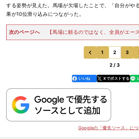
する姿勢が見えた。馬場が欠場したことで、「自分がや
果が
10
位滑り込みにつながった。
次のページへ
【馬場に頼るのではなく、全員がエー
督は、あらためて予選会をこう振り返った。「出足は
す。10㎞地点ではトップでしたし、15㎞でも４位でした。
に落ちたので、
1
2
3
のページへ
のページへ
前
2 / 3
いいね
Xでポストする
line
faceboo
x
k
Googleの「優先ソース」に