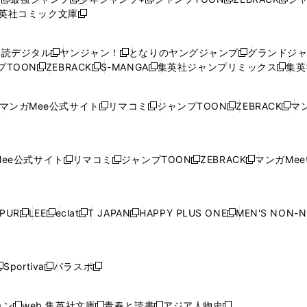
新
新
新
新
新
英社コミック文庫
し
新
し
し
し
し
い
い
し
い
い
い
ウ
ウ
い
ウ
ウ
ウ
購読デジタル
ヤンジャン！
となりのヤングジャンプ
グランドジ
新
新
新
ィ
ィ
ウ
ィ
ィ
ィ
プTOON
ZEBRACK
S-MANGA
集英社ジャンプリミックス
集英
新
し
新
し
新
し
新
ン
ン
ィ
ン
ン
ン
し
い
し
い
し
い
し
ド
ド
ン
ド
ド
ド
い
ウ
い
ウ
い
ウ
い
ウ
ウ
ド
ウ
ウ
ウ
マンガMee公式サイト
リマコミ
ジャンプTOON
ZEBRACK
マン
新
新
新
新
ウ
ィ
ウ
ィ
ウ
ィ
ウ
で
で
ウ
で
で
で
し
し
し
し
し
ィ
ン
ィ
ン
ィ
ン
ィ
開
開
で
開
開
開
い
い
い
い
い
ン
ド
ン
ド
ン
ド
ン
く
く
開
く
く
く
ウ
ウ
ウ
ウ
ウ
ド
ウ
ド
ウ
ド
ウ
ド
ee公式サイト
リマコミ
ジャンプTOON
ZEBRACK
マンガMeet
く
新
新
新
新
ィ
ィ
ィ
ィ
ィ
ウ
で
ウ
で
ウ
で
ウ
し
し
し
し
ン
ン
ン
ン
ン
で
開
で
開
で
開
で
い
い
い
い
ド
ド
ド
ド
ド
開
く
開
く
開
く
開
ウ
ウ
ウ
ウ
ウ
ウ
ウ
ウ
ウ
PUR
LEE
eclat
T JAPAN
HAPPY PLUS ONE
MEN'S NON-
く
く
く
く
新
新
新
新
新
ィ
ィ
ィ
ィ
で
で
で
で
で
し
し
し
し
し
ン
ン
ン
ン
開
開
開
開
開
い
い
い
い
い
ド
ド
ド
ド
く
く
く
く
く
ウ
ウ
ウ
ウ
ウ
ウ
ウ
ウ
ウ
Sportiva
パラスポ
新
新
ィ
ィ
ィ
ィ
ィ
で
で
で
で
し
し
し
ン
ン
ン
ン
ン
開
開
開
開
い
い
い
ド
ド
ド
ド
ド
ョン
web 集英社文庫
青春と読書
アジア人物史
く
く
く
く