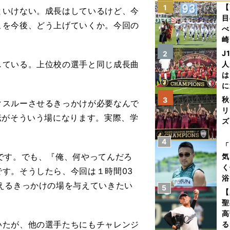
【
1
いけない。成長はしているけど、今
目
こを今後、どう上げていくか。今回の
べ
崎
「
J
2
て
ている。上位校の選手と同じ成長曲
人
は
に
と
秋
3
クスルーさせるきっかけが必要なんで
リ
伝がそういう場になります。実際、学
ズ
4
を
「
です。でも、『俺、何やってんだろ
気
く
です。そうしたら、今回は１時間
03
浴
えるきっかけの場を与えていきたい
5
太
【
ァ
聖
高
たが、他の選手たちにもチャレンジ
る