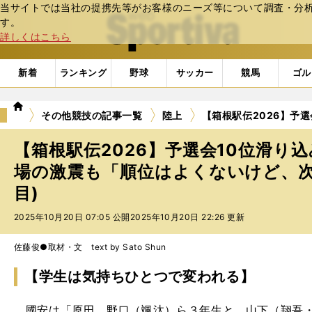
当サイトでは当社の提携先等がお客様のニーズ等について調査・分析し
web Sportiva (webスポルティーバ)
す。
詳しくはこちら
新着
ランキング
野球
サッカー
競馬
ゴル
we
その他競技の記事一覧
陸上
【箱根駅伝2026】予
b
ス
【箱根駅伝2026】予選会10位滑り
ポ
ル
場の激震も「順位はよくないけど、次
テ
目)
ィ
ー
2025年10月20日 07:05 公開
2025年10月20日 22:26 更新
バ
佐藤俊●取材・文 text by Sato Shun
【学生は気持ちひとつで変われる】
國安は「原田、野口（颯汰）ら３年生と、山下（翔吾・