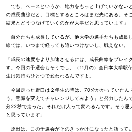
でも、ベースというか、地力をもっと上げていかないと
の成長曲線だと、目標とするところはまだ先にある。そ
結果とどうつなげていくのかが大事だと思っています」
自分たちも成長しているが、他大学の選手たちも成長し
線では、いつまで経っても追いつけないし、戦えない。
「成長の速度をより加速させるには、成長曲線をブレイ
す。今回の予選会もそうでし、（
11
月の）全日本大学駅
生は気持ちひとつで変われるんですよ。
今回走った野口は２年生の時は、
70
分かかっていたん
う。意識を変えてチャレンジしてみよう』と努力したん
分
22
秒で走った。それだけ人って変れるんです。そう思
と思っています」
原田は、この予選会がそのきっかけになったと語ってい