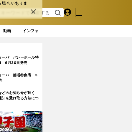
る場合がありま
マイペ
閉じ
検索
メニュ
ー
る
す
ジ
る
動画
インフォ
ど、次につながる」
2ページ目
ィーバ バレーボール特
.4 6月30日発売
ィーバ 部活特集号 3
売
などのお知らせが届く
通知を受け取る方法につ