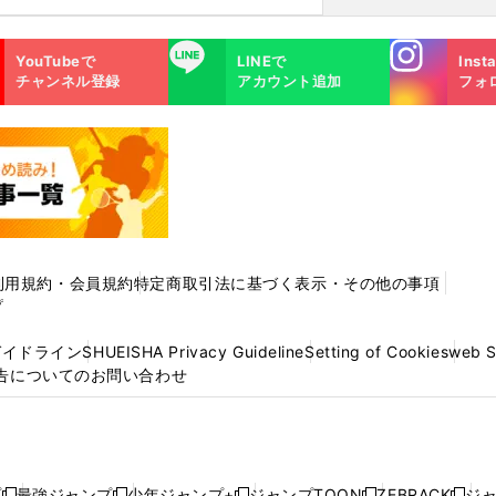
Instagra
LINE
YouTubeで
LINEで
Inst
m
チャンネル登録
アカウント追加
フォ
利用規約・会員規約
特定商取引法に基づく表示・その他の事項
プ
ガイドライン
SHUEISHA Privacy Guideline
Setting of Cookies
web 
告についてのお問い合わせ
プ
最強ジャンプ
少年ジャンプ+
ジャンプTOON
ZEBRACK
ジ