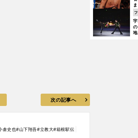
ま
越
フ
さ
宇
の
地
輔
題
次の記事へ
小倉史也
#山下翔吾
#立教大
#箱根駅伝