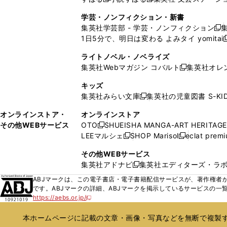
新
新
ウ
ウ
ウ
ド
ウ
ウ
ウ
く
し
し
ィ
ィ
学芸・ノンフィクション・新書
で
ウ
で
で
で
い
い
ン
ン
集英社学芸部 - 学芸・ノンフィクション
開
で
開
開
開
新
ウ
ウ
ド
ド
1日5分で、明日は変わる よみタイ yomitai
く
開
く
く
く
し
新
ィ
ィ
ウ
ウ
く
い
ン
ン
ライトノベル・ノベライズ
で
で
ウ
ド
ド
集英社Webマガジン コバルト
集英社オレ
開
開
新
ィ
ウ
ウ
く
く
し
ン
キッズ
で
で
い
ド
集英社みらい文庫
集英社の児童図書 S-KID
開
開
新
ウ
ウ
く
く
し
ィ
オンラインストア・
オンラインストア
で
い
ン
その他WEBサービス
OTO
SHUEISHA MANGA-ART HERITAGE
開
新
ウ
ド
LEEマルシェ
SHOP Marisol
eclat prem
く
し
新
新
ィ
ウ
い
し
し
ン
その他WEBサービス
で
ウ
い
い
ド
集英社アドナビ
集英社エディターズ・ラ
開
新
ィ
ウ
ウ
ウ
く
し
ABJマークは、この電子書店・電子書籍配信サービスが、著作権者か
ン
ィ
ィ
で
い
です。ABJマークの詳細、ABJマークを掲示しているサービスの一
ド
ン
ン
開
https://aebs.or.jp/
ウ
新
ウ
ド
ド
く
し
ィ
で
ウ
ウ
い
本ホームページに記載の文章・画像・写真などを無断で複製す
ン
開
で
で
ウ