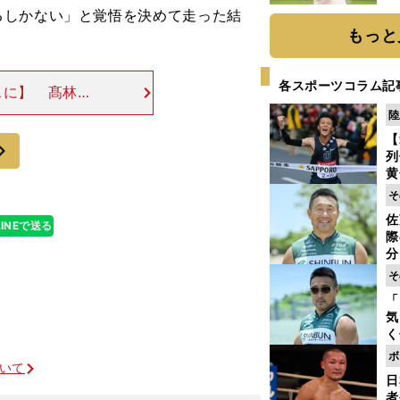
ト
るしかない」と覚悟を決めて走った結
く
もっと
各スポーツコラム記
スに】 髙林監
悪くなかったで
陸
17.4㎞で８位
【
次
列
黄
し
そ
期
佐
き
LINEで送る
際
く
分
代
そ
与
「
も
気
く
浴
ボ
ついて
太
日
ァ
者