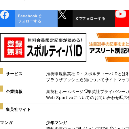
ebo
X
YouTube
Facebookで
Xでフォローする
ok
フォローする
サービス
推奨環境
集英社ID・スポルティーバIDとは
ブラウザプッシュ通知について
サイトマッ
企業情報
集英社ホームページ
集英社プライバシー
新
Web Sportivaについてのお問い合わせ
広
し
新
い
し
集英社サイト
ウ
い
ィ
ウ
マンガ
少年マンガ
ン
ィ
週刊少年ジャンプ
ジャンプSQ
Vジャン
ド
ン