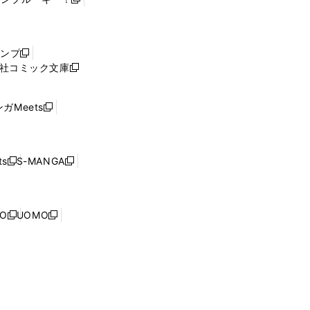
新
し
い
ウ
ャンプ
新
ィ
社コミック文庫
し
新
ン
い
し
ド
ウ
い
ウ
ガMeets
新
ィ
ウ
で
し
ン
ィ
開
い
ド
ン
く
ウ
ウ
ド
s
S-MANGA
新
新
ィ
で
ウ
し
し
ン
開
で
い
い
ド
く
開
ウ
ウ
ウ
NO
UOMO
く
新
新
ィ
ィ
で
し
し
ン
ン
開
い
い
ド
ド
く
ウ
ウ
ウ
ウ
ィ
ィ
で
で
ン
ン
開
開
ド
ド
く
く