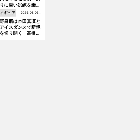
りに重い試練を乗り
前
え「大胆さ」と「巧
へ
ィギュア
2026.08.03更
」で築いた時代
野昌磨は本田真凜と
新
アイスダンスで新境
を切り開く 高橋大
の証言とも重なる課
と楽しさ