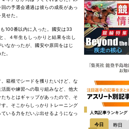
今回の予選会通過は彼らの成長があっ
を見せた。
れも
100
番以内に入った。國安は
33
と、４年生もしっかりと結果を出し
がいなかったが、國安や原田をはじ
めた。
す。箱根でシードを獲りたいけど、な
生活面や練習への取り組みなど、他大
分たちとはギャップがあったので、そ
です。そこからしっかりトレーニング
人気記事ランキング
っている力をだいぶ出せるようになっ
今日
昨日