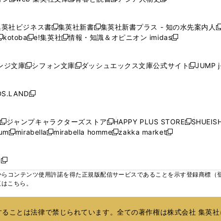
新
新
新
新
ウ
ウ
ウ
ウ
ウ
ウ
ウ
ウ
し
し
し
し
ィ
ィ
ィ
で
で
で
で
で
い
い
い
い
ン
ン
ン
集英社ビジネス書
集英社新書
集英社新書プラス - 知の水先案内人
開
開
開
開
開
新
新
新
ウ
ウ
ウ
ウ
ド
ド
ド
kotoba
e!集英社
情報・知識＆オピニオン imidas
く
く
く
く
く
新
し
新
し
新
ィ
ィ
ィ
ィ
ウ
ウ
ウ
し
し
い
し
い
し
ン
ン
ン
ン
で
で
で
い
い
ウ
い
ウ
い
ド
ド
ド
ド
ンジ文庫
シフォン文庫
ダッシュエックス文庫公式サイト
JUMP 
開
開
開
新
新
新
ウ
ウ
ィ
ウ
ィ
ウ
ウ
ウ
ウ
ウ
く
く
く
し
し
し
ィ
ィ
ン
ィ
ン
ィ
で
で
で
で
い
い
い
ン
ン
ド
ン
ド
ン
S.LAND
開
開
開
開
新
ウ
ウ
ウ
ド
ド
ウ
ド
ウ
ド
く
く
く
く
し
ィ
ィ
ィ
ウ
ウ
で
ウ
で
ウ
い
ン
ン
ン
ジャンプキャラクターズストア
HAPPY PLUS STORE
SHUEIS
で
で
開
で
開
で
新
新
新
ウ
ド
ド
ド
ium
mirabella
mirabella homme
zakka market
開
開
く
開
く
開
し
新
新
新
し
新
し
ィ
ウ
ウ
ウ
く
く
く
く
い
し
し
い
し
し
い
ン
で
で
で
ウ
い
い
ウ
い
い
ウ
ド
ボ
開
開
開
新
ィ
ウ
ウ
ィ
ウ
ウ
ィ
ウ
く
く
く
し
らコンテンツ使用許諾を得た正規版配信サービスであることを示す登録商標（登録番
ン
ィ
ィ
ン
ィ
ィ
ン
で
い
覧はこちら。
ド
ン
ン
ド
ン
ン
ド
開
ウ
ウ
ド
ド
ウ
ド
ド
ウ
く
ィ
で
ウ
ウ
で
ウ
ウ
で
ることは法律で禁じられています。全ての著作権は株式会社 集英社
ン
開
で
で
開
で
で
開