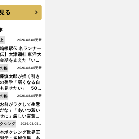
 それでもプロではな
大学進学を選ぶ理由
見る
事
上
2026.08.06更新
箱根駅伝 名ランナー
伝】大津顕杜 東洋大
金期を支えた「いぶ
銀」の存在 最後は同
の他
2026.08.05更新
の設楽兄弟も受賞で
藤慎太郎が描く引き
なかった金栗杯に輝
の美学「弱くなる自
も見せたい」 50
の競輪人生に影響を
の他
2026.08.05更新
える伏見俊昭の死に
お前がラクして生意
言及
だな」「あいつ若い
せに」厳しい言葉を
びせられるも佐藤慎
クシング
2026.08.05更
郎が貫いた誇りとフ
本ボクシング世界王
新
ンへの思い
列伝：名城信男 あ