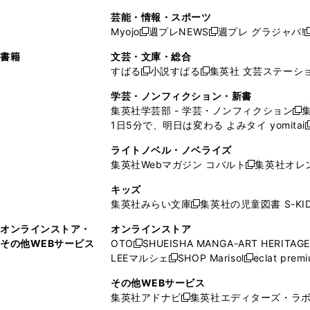
開
で
開
で
い
し
い
い
い
ド
ン
ド
ド
芸能・情報・スポーツ
く
開
く
開
ウ
い
ウ
ウ
ウ
ウ
ド
ウ
ウ
Myojo
週プレNEWS
週プレ グラジャパ!
く
く
新
新
新
ィ
ウ
ィ
ィ
ィ
で
ウ
で
で
し
し
ン
ィ
ン
ン
ン
書籍
文芸・文庫・総合
開
で
開
開
い
い
ド
ン
ド
ド
ド
すばる
小説すばる
集英社 文芸ステーシ
く
開
く
く
新
新
ウ
ウ
ウ
ド
ウ
ウ
ウ
く
し
し
ィ
ィ
学芸・ノンフィクション・新書
で
ウ
で
で
で
い
い
ン
ン
集英社学芸部 - 学芸・ノンフィクション
開
で
開
開
開
新
ウ
ウ
ド
ド
1日5分で、明日は変わる よみタイ yomitai
く
開
く
く
く
し
新
ィ
ィ
ウ
ウ
く
い
ン
ン
ライトノベル・ノベライズ
で
で
ウ
ド
ド
集英社Webマガジン コバルト
集英社オレ
開
開
新
ィ
ウ
ウ
く
く
し
ン
キッズ
で
で
い
ド
集英社みらい文庫
集英社の児童図書 S-KID
開
開
新
ウ
ウ
く
く
し
ィ
オンラインストア・
オンラインストア
で
い
ン
その他WEBサービス
OTO
SHUEISHA MANGA-ART HERITAGE
開
新
ウ
ド
LEEマルシェ
SHOP Marisol
eclat prem
く
し
新
新
ィ
ウ
い
し
し
ン
その他WEBサービス
で
ウ
い
い
ド
集英社アドナビ
集英社エディターズ・ラ
開
新
ィ
ウ
ウ
ウ