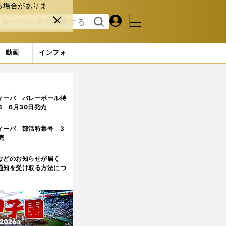
る場合がありま
マイペ
閉じ
検索
メニュ
ー
る
す
ジ
る
動画
インフォ
ィーバ バレーボール特
.4 6月30日発売
ィーバ 部活特集号 3
売
などのお知らせが届く
通知を受け取る方法につ