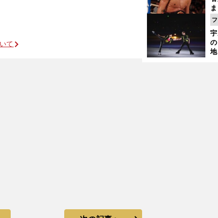
ま
越
フ
さ
宇
の
ついて
地
輔
題