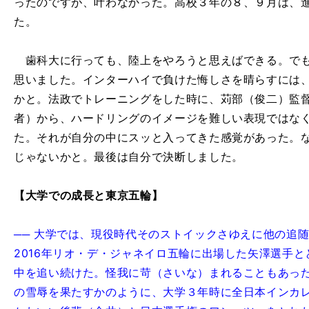
ったのですが、叶わなかった。高校３年の８、９月は、
た。
歯科大に行っても、陸上をやろうと思えばできる。でも
思いました。インターハイで負けた悔しさを晴らすには
かと。法政でトレーニングをした時に、苅部（俊二）監督
者）から、ハードリングのイメージを難しい表現ではな
た。それが自分の中にスッと入ってきた感覚があった。
じゃないかと。最後は自分で決断しました。
【大学での成長と東京五輪】
── 大学では、現役時代そのストイックさゆえに他の追
2016年リオ・デ・ジャネイロ五輪に出場した矢澤選手
中を追い続けた。怪我に苛（さいな）まれることもあっ
の雪辱を果たすかのように、大学３年時に全日本インカ