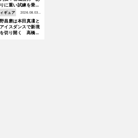
りに重い試練を乗り
え「大胆さ」と「巧
ィギュア
2026.08.03更
」で築いた時代
野昌磨は本田真凜と
新
前
アイスダンスで新境
へ
を切り開く 高橋大
の証言とも重なる課
と楽しさ