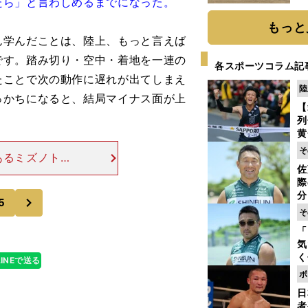
たら」と言わしめるまでになった。
だ
もっと
ん学んだことは、陸上、もっと言えば
です。踏み切り・空中・着地を一連の
各スポーツコラム記
たことで次の動作に遅れが出てしまえ
陸
っかちになると、結局マイナス面が上
【
列
黄
し
そ
統あるミズノトラ
期
佐
母校法政大でト
き
際
く
田幹雄記念陸上
分
次
5
代
そ
与
「
も
気
く
LINEで送る
浴
ボ
太
日
ァ
者