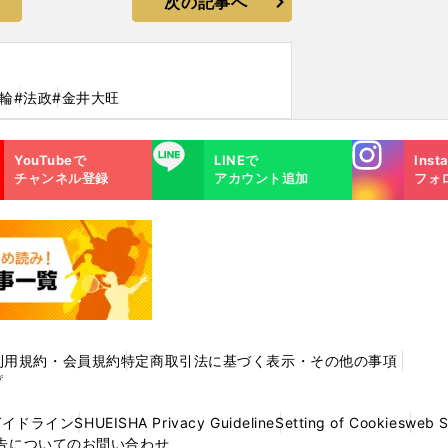
次の記事へ
輪
#法政
#金井大旺
Instagra
LINE
YouTubeで
LINEで
Inst
m
チャンネル登録
アカウント追加
フォ
利用規約・会員規約
特定商取引法に基づく表示・その他の事項
プ
ガイドライン
SHUEISHA Privacy Guideline
Setting of Cookies
web 
告についてのお問い合わせ