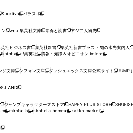
開
開
開
開
開
い
い
い
い
い
ド
ド
ド
ド
く
く
く
く
く
ウ
ウ
ウ
ウ
ウ
ウ
ウ
ウ
ウ
Sportiva
パラスポ
新
新
ィ
ィ
ィ
ィ
ィ
で
で
で
で
し
し
し
ン
ン
ン
ン
ン
開
開
開
開
い
い
い
ド
ド
ド
ド
ド
ョン
web 集英社文庫
青春と読書
アジア人物史
く
く
く
く
新
新
新
新
ウ
ウ
ウ
ウ
ウ
ウ
ウ
ウ
し
し
し
し
ィ
ィ
ィ
で
で
で
で
で
い
い
い
い
ン
ン
ン
集英社ビジネス書
集英社新書
集英社新書プラス - 知の水先案内人
開
開
開
開
開
新
新
新
ウ
ウ
ウ
ウ
ド
ド
ド
kotoba
e!集英社
情報・知識＆オピニオン imidas
く
く
く
く
く
新
し
新
し
新
ィ
ィ
ィ
ィ
ウ
ウ
ウ
し
し
い
し
い
し
ン
ン
ン
ン
で
で
で
い
い
ウ
い
ウ
い
ド
ド
ド
ド
ンジ文庫
シフォン文庫
ダッシュエックス文庫公式サイト
JUMP 
開
開
開
新
新
新
ウ
ウ
ィ
ウ
ィ
ウ
ウ
ウ
ウ
ウ
く
く
く
し
し
し
ィ
ィ
ン
ィ
ン
ィ
で
で
で
で
い
い
い
ン
ン
ド
ン
ド
ン
S.LAND
開
開
開
開
新
ウ
ウ
ウ
ド
ド
ウ
ド
ウ
ド
く
く
く
く
し
ィ
ィ
ィ
ウ
ウ
で
ウ
で
ウ
い
ン
ン
ン
ジャンプキャラクターズストア
HAPPY PLUS STORE
SHUEIS
で
で
開
で
開
で
新
新
新
ウ
ド
ド
ド
ium
mirabella
mirabella homme
zakka market
開
開
く
開
く
開
し
新
新
新
し
新
し
ィ
ウ
ウ
ウ
く
く
く
く
い
し
し
い
し
し
い
ン
で
で
で
ウ
い
い
ウ
い
い
ウ
ド
ボ
開
開
開
新
ィ
ウ
ウ
ィ
ウ
ウ
ィ
ウ