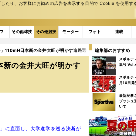
たり、お客様にお勧めの広告を表⽰する⽬的で Cookie を使⽤す
フ
その他球技
その他競技
モーター
フォト
連載
」110mH日本新の金井大旺が明かす進路選択
編集部のおすすめ
4ページ目
スポルテ
日本新の金井大旺が明かす
集号 Vol
スポルテ
月16日発
最新記事
プッシュ
いて
実」に直面し、大学進学を巡る決断が