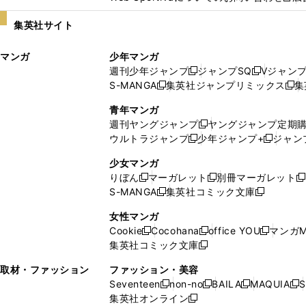
い
し
集英社サイト
ウ
い
ィ
ウ
マンガ
少年マンガ
ン
ィ
週刊少年ジャンプ
ジャンプSQ
Vジャン
ド
ン
新
新
S-MANGA
集英社ジャンプリミックス
集
ウ
ド
新
し
し
新
で
ウ
し
い
い
し
青年マンガ
開
で
い
ウ
ウ
い
週刊ヤングジャンプ
ヤングジャンプ定期
新
く
開
ウ
ィ
ィ
ウ
ウルトラジャンプ
少年ジャンプ+
ジャン
新
し
新
く
ィ
ン
ン
ィ
し
い
し
ン
ド
ド
ン
少女マンガ
い
ウ
い
ド
ウ
ウ
ド
りぼん
マーガレット
別冊マーガレット
新
新
新
ウ
ィ
ウ
ウ
で
で
ウ
S-MANGA
集英社コミック文庫
し
新
し
新
ィ
ン
ィ
で
開
開
で
い
し
い
し
ン
ド
ン
女性マンガ
開
く
く
開
ウ
い
ウ
い
ド
ウ
ド
Cookie
Cocohana
office YOU
マンガM
く
く
新
新
新
ィ
ウ
ィ
ウ
ウ
で
ウ
集英社コミック文庫
し
新
し
し
ン
ィ
ン
ィ
で
開
で
い
し
い
い
ド
ン
ド
ン
取材・ファッション
ファッション・美容
開
く
開
ウ
い
ウ
ウ
ウ
ド
ウ
ド
Seventeen
non-no
BAILA
MAQUIA
S
く
く
新
新
新
新
ィ
ウ
ィ
ィ
で
ウ
で
ウ
集英社オンライン
し
新
し
し
し
ン
ィ
ン
ン