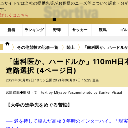
当サイトでは当社の提携先等がお客様のニーズ等について調査・分析し
web Sportiva (webスポルティーバ)
す。
詳しくはこちら
新着
ランキング
野球
サッカー
競馬
ゴル
we
その他競技の記事一覧
陸上
「歯科医か、ハードルか
b
ス
「歯科医か、ハードルか」110mH
ポ
ル
進路選択 (4ページ目)
テ
2021年06月02日 10:55 公開
2021年06月07日 15:25 更新
ィ
ー
バ
宮部保範●取材・文 text by Miyabe Yasunori
photo by Sankei Visual
【大学の進学先をめぐる苦悩】
── 満を持して臨んだ高校３年時のインターハイ。「現