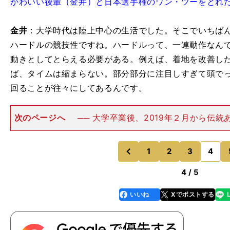
かわいい後輩（金井）と日本選手権のワン・ツーをとれ
金井
：大学時代は陸上中心の生活でした。そこでいちば
ハードルの競技性ですね。ハードルって、一連動作なん
動きとしてとらえる必要がある。例えば、着地を改善し
ば、タイムは縮まらない。部分部分に注目しすぎて頭で
回ることが往々にしてあるんです。
次のページへ
── 大学卒業後、2019年２月から伝
ッククラブに所属し、クラブの次なる伝説をつくるべく
レーニングに励んでいる。冒頭に記したように今年の織
で、13秒16の日
1
2
3
4
のページへ
のページへ
前
4 / 5
いいね
Xでポストする
line
faceboo
x
k