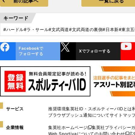
前の記事へ
一覧に戻る
キーワード
#ハードル
#ラ・サール
#文武両道
#文武両道の裏側
#日本新
#東京五
ebo
X
YouTube
Facebookで
Xでフォローする
ok
フォローする
サービス
推奨環境
集英社ID・スポルティーバIDとは
ブラウザプッシュ通知について
サイトマッ
企業情報
集英社ホームページ
集英社プライバシー
新
Web Sportivaについてのお問い合わせ
広
し
新