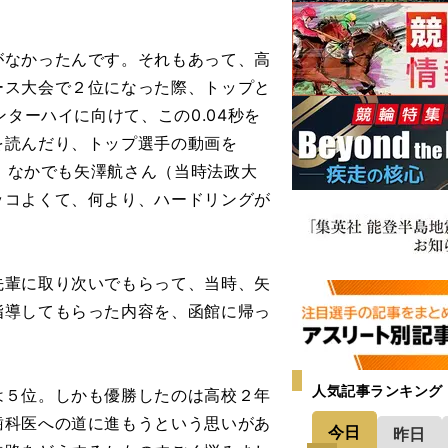
がなかったんです。それもあって、高
ース大会で２位になった際、トップと
ンターハイに向けて、この0.04秒を
を読んだり、トップ選手の動画を
た。なかでも矢澤航さん（当時法政大
ッコよくて、何より、ハードリングが
輩に取り次いでもらって、当時、矢
指導してもらった内容を、函館に帰っ
人気記事ランキング
５位。しかも優勝したのは高校２年
歯科医への道に進もうという思いがあ
今日
昨日