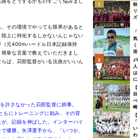
進路をどうするかものすごく悩みまし
秋
1
リ
ズ
、その環境でやっても限界があると
を
「
2
、陸上に特化するしかないんじゃない
気
（元400mハードル日本記録保持
く
浴
く簡単な言葉で教えていただきまし
太
J
3
ならば、苅部監督がいる法政がいいん
ァ
人
は
に
4
と
【
目
べ
随を許さなかった苅部監督に師事。
崎
とともにトレーニングに励み、その背
5
「
【
て
たが、記録を伸ばした。インターハイ
「
い
レで優勝。矢澤選手から、「いつか、
わ