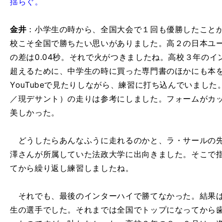
揺らぐ。
金井
：小学生の時から、全国大会で１回も優勝したこと
校こそ全国で勝ちたい思いがありました。高２の日本ユ
の差は0.04秒。それで火がつきましたね。高校３年のイ
超えるために、中学生の時に買った専門書のほかにも本
YouTubeで見たりしながら、練習に打ち込んでいまし
／現デサント）の走りは参考にしました。フォームがカ
美しかった。
どうしたらあんなふうに走れるのかと、ラ・サールの先
澤さんが所属していた法政大学に出向きました。そこで
てから繰り返し練習しましたね。
それでも、最後のインターハイで勝てなかった。結果は
生の選手でした。それまでは全国でトップになってから