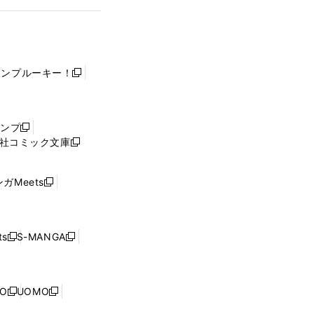
ャンプルーキー！
新
し
い
ウ
ャンプ
新
ィ
社コミック文庫
し
新
ン
い
し
ド
ウ
い
ウ
ガMeets
新
ィ
ウ
で
し
ン
ィ
開
い
ド
ン
く
ウ
ウ
ド
s
S-MANGA
新
新
ィ
で
ウ
し
し
ン
開
で
い
い
ド
く
開
ウ
ウ
ウ
NO
UOMO
く
新
新
ィ
ィ
で
し
し
ン
ン