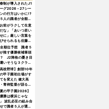
春制が導入されたJ1
ーグ2026－27シー
ンの行方はいかに!?
５人の識者が全順位
大胆予想
お前がラクして生意
だな」「あいつ若い
せに」厳しい言葉を
びせられるも佐藤慎
郎が貫いた誇りとフ
1全順位予想 識者５
ンへの思い
が推す優勝候補筆頭
？ J2降格の憂き目
遭いそうな３クラブ
は？
高校野球】創部10年
の甲子園初出場がす
てを変えた 健大高
・青栁監督が語る
機動破壊」はこうし
夏の甲子園2026】
生まれた
優勝は横浜じゃな
」 波乱必至の組み合
せで識者５人が選ん