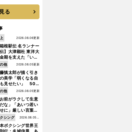
優勝校はここだ！
見る
事
上
2026.08.06更新
箱根駅伝 名ランナー
伝】大津顕杜 東洋大
金期を支えた「いぶ
銀」の存在 最後は同
の他
2026.08.05更新
の設楽兄弟も受賞で
藤慎太郎が描く引き
なかった金栗杯に輝
の美学「弱くなる自
も見せたい」 50
の競輪人生に影響を
の他
2026.08.05更新
える伏見俊昭の死に
お前がラクして生意
言及
だな」「あいつ若い
せに」厳しい言葉を
びせられるも佐藤慎
クシング
2026.08.05更
郎が貫いた誇りとフ
本ボクシング世界王
新
ンへの思い
列伝：名城信男 あ