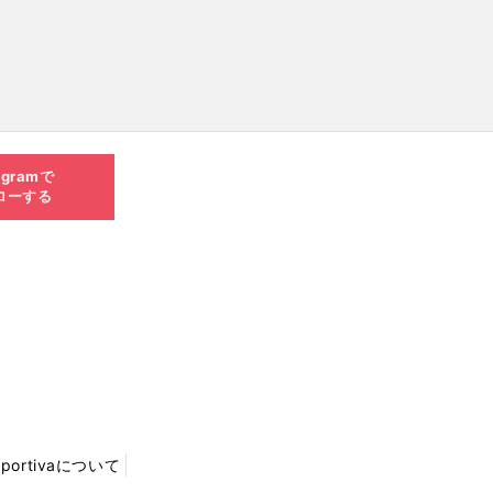
agramで
ローする
Sportivaについて