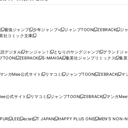
プ
最強ジャンプ
少年ジャンプ+
ジャンプTOON
ZEBRACK
ジ
新
新
新
新
新
英社コミック文庫
し
新
し
し
し
し
い
い
し
い
い
い
ウ
ウ
い
ウ
ウ
ウ
購読デジタル
ヤンジャン！
となりのヤングジャンプ
グランドジ
新
新
新
ィ
ィ
ウ
ィ
ィ
ィ
プTOON
ZEBRACK
S-MANGA
集英社ジャンプリミックス
集英
新
し
新
し
新
し
新
ン
ン
ィ
ン
ン
ン
し
い
し
い
し
い
し
ド
ド
ン
ド
ド
ド
い
ウ
い
ウ
い
ウ
い
ウ
ウ
ド
ウ
ウ
ウ
マンガMee公式サイト
リマコミ
ジャンプTOON
ZEBRACK
マン
新
新
新
新
ウ
ィ
ウ
ィ
ウ
ィ
ウ
で
で
ウ
で
で
で
し
し
し
し
し
ィ
ン
ィ
ン
ィ
ン
ィ
開
開
で
開
開
開
い
い
い
い
い
ン
ド
ン
ド
ン
ド
ン
く
く
開
く
く
く
ウ
ウ
ウ
ウ
ウ
ド
ウ
ド
ウ
ド
ウ
ド
ee公式サイト
リマコミ
ジャンプTOON
ZEBRACK
マンガMeet
く
新
新
新
新
ィ
ィ
ィ
ィ
ィ
ウ
で
ウ
で
ウ
で
ウ
し
し
し
し
ン
ン
ン
ン
ン
で
開
で
開
で
開
で
い
い
い
い
ド
ド
ド
ド
ド
開
く
開
く
開
く
開
ウ
ウ
ウ
ウ
ウ
ウ
ウ
ウ
ウ
PUR
LEE
eclat
T JAPAN
HAPPY PLUS ONE
MEN'S NON-
く
く
く
く
新
新
新
新
新
ィ
ィ
ィ
ィ
で
で
で
で
で
し
し
し
し
し
ン
ン
ン
ン