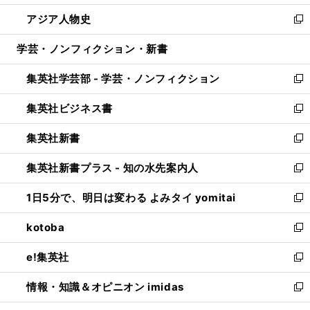
開
ウ
ン
ウ
し
アジア人物史
く
で
ド
ィ
い
新
開
ウ
ン
ウ
し
学芸・ノンフィクション・新書
く
で
ド
ィ
い
開
ウ
ン
ウ
集英社学芸部 - 学芸・ノンフィクション
く
で
ド
ィ
新
開
ウ
ン
し
集英社ビジネス書
く
で
ド
い
新
開
ウ
ウ
し
集英社新書
く
で
ィ
い
新
開
ン
ウ
し
集英社新書プラス - 知の水先案内人
く
ド
ィ
い
新
ウ
ン
ウ
し
1日5分で、明日は変わる よみタイ yomitai
で
ド
ィ
い
新
開
ウ
ン
ウ
し
kotoba
く
で
ド
ィ
い
新
開
ウ
ン
ウ
し
e!集英社
く
で
ド
ィ
い
新
開
ウ
ン
ウ
し
情報・知識＆オピニオン imidas
く
で
ド
ィ
い
新
開
ウ
ン
ウ
し