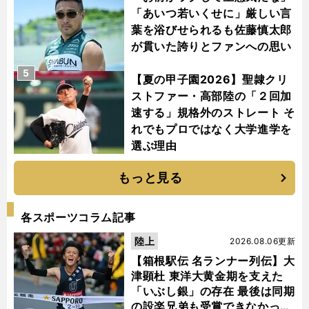
「あいつ若いくせに」厳しい言
葉を浴びせられるも佐藤慎太郎
が貫いた誇りとファンへの思い
5
【夏の甲子園2026】聖隷クリ
ストファー・高部陸の「２回加
速する」規格外のストレート そ
れでもプロではなく大学進学を
選ぶ理由
もっと見る
各スポーツコラム記事
陸上
2026.08.06更新
【箱根駅伝 名ランナー列伝】大
津顕杜 東洋大黄金期を支えた
「いぶし銀」の存在 最後は同期
の設楽兄弟も受賞できなかった