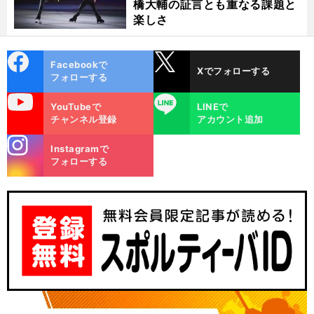
橋大輔の証言とも重なる課題と
楽しさ
cebo
X
Facebookで
Xでフォローする
ok
フォローする
uTube
LINE
YouTubeで
LINEで
チャンネル登録
アカウント追加
stagra
Instagramで
m
フォローする