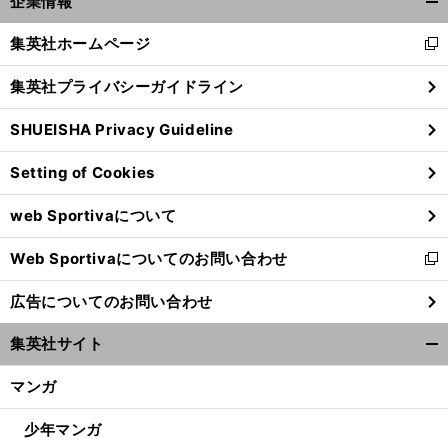
企業情報
開
く/
集英社ホームページ
新
閉
し
じ
集英社プライバシーガイドライン
い
る
ウ
SHUEISHA Privacy Guideline
ィ
ン
Setting of Cookies
ド
ウ
web Sportivaについて
で
開
Web Sportivaについてのお問い合わせ
く
新
し
広告についてのお問い合わせ
い
ウ
集英社サイト
ィ
開
ン
く/
マンガ
ド
閉
ウ
じ
少年マンガ
で
る