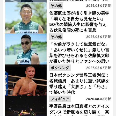
金栗杯に輝く
その他
2026.08.05更新
佐藤慎太郎が描く引き際の美学
「弱くなる自分も見せたい」
50代の競輪人生に影響を与え
る伏見俊昭の死にも言及
その他
2026.08.05更新
「お前がラクして生意気だな」
「あいつ若いくせに」厳しい言
葉を浴びせられるも佐藤慎太郎
が貫いた誇りとファンへの思い
ボクシング
2026.08.05更新
日本ボクシング世界王者列伝：
名城信男 あまりに重い試練を
乗り越え「大胆さ」と「巧さ」
で築いた時代
フィギュア
2026.08.03更新
宇野昌磨は本田真凜とのアイス
ダンスで新境地を切り開く 高