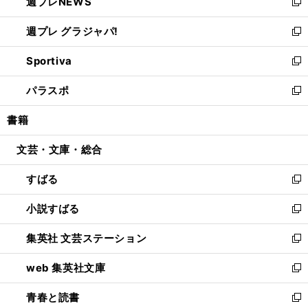
週プレNEWS
く
で
ド
い
新
開
ウ
ウ
し
週プレ グラジャパ!
く
で
ィ
い
新
開
ン
ウ
し
Sportiva
く
ド
ィ
い
新
ウ
ン
ウ
し
パラスポ
で
ド
ィ
い
新
開
ウ
ン
ウ
し
書籍
く
で
ド
ィ
い
開
ウ
ン
ウ
文芸・文庫・総合
く
で
ド
ィ
開
ウ
ン
すばる
く
で
ド
新
開
ウ
し
小説すばる
く
で
い
新
開
ウ
し
集英社 文芸ステーション
く
ィ
い
新
ン
ウ
し
web 集英社文庫
ド
ィ
い
新
ウ
ン
ウ
し
青春と読書
で
ド
ィ
い
新