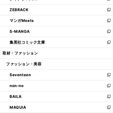
開
ウ
ン
ウ
し
ZEBRACK
く
で
ド
ィ
い
新
開
ウ
ン
ウ
し
マンガMeets
く
で
ド
ィ
い
新
開
ウ
ン
ウ
し
S-MANGA
く
で
ド
ィ
い
新
開
ウ
ン
ウ
し
集英社コミック文庫
く
で
ド
ィ
い
新
開
ウ
ン
ウ
し
取材・ファッション
く
で
ド
ィ
い
開
ウ
ン
ウ
ファッション・美容
く
で
ド
ィ
開
ウ
ン
Seventeen
く
で
ド
新
開
ウ
し
non-no
く
で
い
新
開
ウ
し
BAILA
く
ィ
い
新
ン
ウ
し
MAQUIA
ド
ィ
い
新
ウ