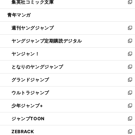
集英社コミック文庫
く
で
ド
ィ
い
新
開
ウ
ン
ウ
し
青年マンガ
く
で
ド
ィ
い
開
ウ
ン
ウ
週刊ヤングジャンプ
く
で
ド
ィ
新
開
ウ
ン
し
ヤングジャンプ定期購読デジタル
く
で
ド
い
新
開
ウ
ウ
し
ヤンジャン！
く
で
ィ
い
新
開
ン
ウ
し
となりのヤングジャンプ
く
ド
ィ
い
新
ウ
ン
ウ
し
グランドジャンプ
で
ド
ィ
い
新
開
ウ
ン
ウ
し
ウルトラジャンプ
く
で
ド
ィ
い
新
開
ウ
ン
ウ
し
少年ジャンプ+
く
で
ド
ィ
い
新
開
ウ
ン
ウ
し
ジャンプTOON
く
で
ド
ィ
い
新
開
ウ
ン
ウ
し
ZEBRACK
く
で
ド
ィ
い
新