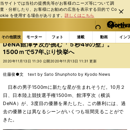
当サイトでは当社の提携先等がお客様のニーズ等について調
査・分析したり、お客様にお勧めの広告を表⽰する⽬的で Co
閉じ
okie を使⽤する場合があります。
詳しくはこちら
る
マイペ
web Sportiva (webスポルティーバ)
検索
メニュ
we
ー
その他競技の記事一覧
陸上
DeNA館澤亨次が挑む「
b
ジ
その他競技
モーター
フォト
連載
動画
イン
ス
DeNA館澤亨次が挑む「５秒49の壁」。
ポ
1500ｍで57年ぶり快挙へ
ル
テ
2020年11月13日 11:30 公開
2020年11月13日 11:31 更新
ィ
ー
佐藤俊●文 text by Sato Shun
photo by Kyodo News
バ
日本の男子1500mに新たな星が生まれそうだ。10月２
日、日本陸上競技選手権1500m、館澤亨次（横浜
DeNA）が、3度目の優勝を果たした。この勝利には、過
去の優勝とは異なるシーンがいくつも垣間見ることがで
きた。