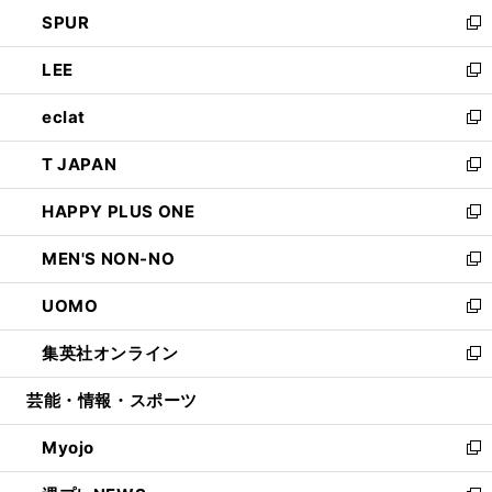
ン
ウ
し
SPUR
で
ド
ィ
い
新
開
ウ
ン
ウ
し
LEE
く
で
ド
ィ
い
新
開
ウ
ン
ウ
し
eclat
く
で
ド
ィ
い
新
開
ウ
ン
ウ
し
T JAPAN
く
で
ド
ィ
い
新
開
ウ
ン
ウ
し
HAPPY PLUS ONE
く
で
ド
ィ
い
新
開
ウ
ン
ウ
し
MEN'S NON-NO
く
で
ド
ィ
い
新
開
ウ
ン
ウ
し
UOMO
く
で
ド
ィ
い
新
開
ウ
ン
ウ
し
集英社オンライン
く
で
ド
ィ
い
新
開
ウ
ン
ウ
し
芸能・情報・スポーツ
く
で
ド
ィ
い
開
ウ
ン
ウ
Myojo
く
で
ド
ィ
新
開
ウ
ン
し