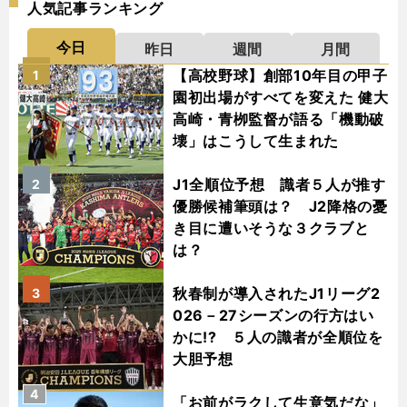
人気記事ランキング
今日
昨日
週間
月間
【高校野球】創部10年目の甲子
1
園初出場がすべてを変えた 健大
高崎・青栁監督が語る「機動破
壊」はこうして生まれた
J1全順位予想 識者５人が推す
2
優勝候補筆頭は？ J2降格の憂
き目に遭いそうな３クラブと
は？
秋春制が導入されたJ1リーグ2
3
026－27シーズンの行方はい
かに!? ５人の識者が全順位を
大胆予想
4
「お前がラクして生意気だな」