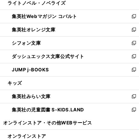
ライトノベル・ノベライズ
く
で
ド
ィ
い
開
ウ
ン
ウ
集英社Webマガジン コバルト
く
で
ド
ィ
新
開
ウ
ン
し
集英社オレンジ文庫
く
で
ド
い
新
開
ウ
ウ
し
シフォン文庫
く
で
ィ
い
新
開
ン
ウ
し
ダッシュエックス文庫公式サイト
く
ド
ィ
い
新
ウ
ン
ウ
し
JUMP j-BOOKS
で
ド
ィ
い
新
開
ウ
ン
ウ
し
キッズ
く
で
ド
ィ
い
開
ウ
ン
ウ
集英社みらい文庫
く
で
ド
ィ
新
開
ウ
ン
し
集英社の児童図書 S-KIDS.LAND
く
で
ド
い
新
開
ウ
ウ
し
オンラインストア・
その他WEBサービス
く
で
ィ
い
開
ン
ウ
オンラインストア
く
ド
ィ