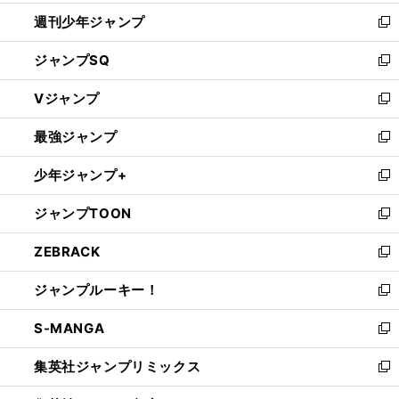
開
週刊少年ジャンプ
く
新
し
ジャンプSQ
い
新
ウ
し
Vジャンプ
ィ
い
新
ン
ウ
し
最強ジャンプ
ド
ィ
い
新
ウ
ン
ウ
し
少年ジャンプ+
で
ド
ィ
い
新
開
ウ
ン
ウ
し
ジャンプTOON
く
で
ド
ィ
い
新
開
ウ
ン
ウ
し
ZEBRACK
く
で
ド
ィ
い
新
開
ウ
ン
ウ
し
ジャンプルーキー！
く
で
ド
ィ
い
新
開
ウ
ン
ウ
し
S-MANGA
く
で
ド
ィ
い
新
開
ウ
ン
ウ
し
集英社ジャンプリミックス
く
で
ド
ィ
い
新
開
ウ
ン
ウ
し