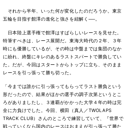
それから半年、いった何が変化したのだろうか。東京
五輪を目指す館澤の進化と強さを紐解く──。
日本陸上選手権で館澤はすばらしいレースを見せた。
特筆すべきは、レース展開だ。東海大時代の２年、３年
時にも優勝しているが、その時は中盤までは集団のなか
に紛れ、終盤にキレのあるラストスパートで勝負してい
た。だが、今回はスタートからトップに立ち、そのまま
レースを引っ張って勝ち切った。
「今までは誰かに引っ張ってもらってラスト勝負という
形だったので、結果がほかの選手の調子次第というとこ
ろがありましたし、３連覇がかかった大学４年の時は完
全に力負けでした。今回、横田（真人／TWOLAPS
TRACK CLUB）さんのところで練習していて、『世界で
戦っていくなら国内のレースはおまえが引っ張って勝た