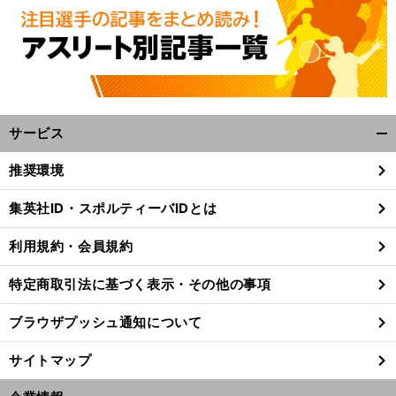
サービス
開
く/
推奨環境
閉
。
前
じ
集英社ID・スポルティーバIDとは
へ
る
利用規約・会員規約
特定商取引法に基づく表示・その他の事項
ブラウザプッシュ通知について
サイトマップ