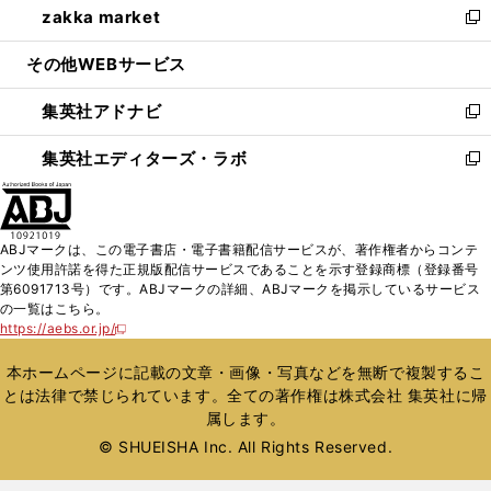
zakka market
く
で
ド
ィ
い
新
開
ウ
ン
ウ
し
その他WEBサービス
く
で
ド
ィ
い
開
ウ
ン
ウ
集英社アドナビ
く
で
ド
ィ
新
開
ウ
ン
し
集英社エディターズ・ラボ
く
で
ド
い
新
開
ウ
ウ
し
く
で
ィ
い
開
ン
ウ
ABJマークは、この電子書店・電子書籍配信サービスが、著作権者からコンテ
く
ド
ィ
ンツ使用許諾を得た正規版配信サービスであることを示す登録商標（登録番号
ウ
ン
第6091713号）です。ABJマークの詳細、ABJマークを掲示しているサービス
で
ド
の一覧はこちら。
開
ウ
https://aebs.or.jp/
新
く
で
し
い
開
本ホームページに記載の文章・画像・写真などを無断で複製するこ
ウ
く
とは法律で禁じられています。全ての著作権は株式会社 集英社に帰
ィ
属します。
ン
ド
© SHUEISHA Inc. All Rights Reserved.
ウ
で
開