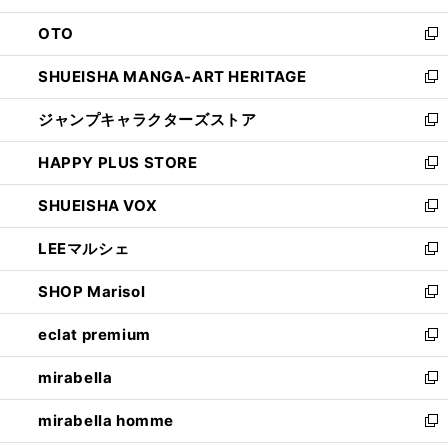
ウ
ン
OTO
で
ド
新
開
ウ
し
SHUEISHA MANGA-ART HERITAGE
く
で
い
新
開
ウ
し
ジャンプキャラクターズストア
く
ィ
い
新
ン
ウ
し
HAPPY PLUS STORE
ド
ィ
い
新
ウ
ン
ウ
し
SHUEISHA VOX
で
ド
ィ
い
新
開
ウ
ン
ウ
し
LEEマルシェ
く
で
ド
ィ
い
新
開
ウ
ン
ウ
し
SHOP Marisol
く
で
ド
ィ
い
新
開
ウ
ン
ウ
し
eclat premium
く
で
ド
ィ
い
新
開
ウ
ン
ウ
し
mirabella
く
で
ド
ィ
い
新
開
ウ
ン
ウ
し
mirabella homme
く
で
ド
ィ
い
新
開
ウ
ン
ウ
し