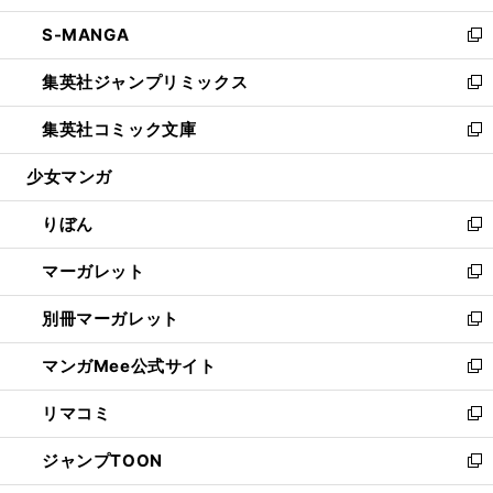
開
ウ
ン
ウ
し
S-MANGA
く
で
ド
ィ
い
新
開
ウ
ン
ウ
し
集英社ジャンプリミックス
く
で
ド
ィ
い
新
開
ウ
ン
ウ
し
集英社コミック文庫
く
で
ド
ィ
い
新
開
ウ
ン
ウ
し
少女マンガ
く
で
ド
ィ
い
開
ウ
ン
ウ
りぼん
く
で
ド
ィ
新
開
ウ
ン
し
マーガレット
く
で
ド
い
新
開
ウ
ウ
し
別冊マーガレット
く
で
ィ
い
新
開
ン
ウ
し
マンガMee公式サイト
く
ド
ィ
い
新
ウ
ン
ウ
し
リマコミ
で
ド
ィ
い
新
開
ウ
ン
ウ
し
ジャンプTOON
く
で
ド
ィ
い
新
開
ウ
ン
ウ
し