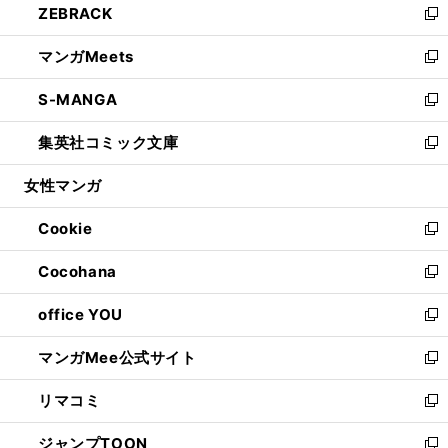
ZEBRACK
く
で
ド
ィ
い
新
開
ウ
ン
ウ
し
マンガMeets
く
で
ド
ィ
い
新
開
ウ
ン
ウ
し
S-MANGA
く
で
ド
ィ
い
新
開
ウ
ン
ウ
し
集英社コミック文庫
く
で
ド
ィ
い
新
開
ウ
ン
ウ
し
女性マンガ
く
で
ド
ィ
い
開
ウ
ン
ウ
Cookie
く
で
ド
ィ
新
開
ウ
ン
し
Cocohana
く
で
ド
い
新
開
ウ
ウ
し
office YOU
く
で
ィ
い
新
開
ン
ウ
し
マンガMee公式サイト
く
ド
ィ
い
新
ウ
ン
ウ
し
リマコミ
で
ド
ィ
い
新
開
ウ
ン
ウ
し
ジャンプTOON
く
で
ド
ィ
い
新