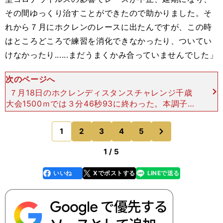
その間ゆっくり治すことができたので助かりました。そ
れから７月にホクレンのレースに出たんですが、この時
はところどころで練習を消化できなかったり、ついてい
けなかったり......まだうまくかみ合っていませんでした」
次のページへ
７月18日のホクレンディスタンスチャレンジ千歳
大会1500ｍでは３分46秒93に終わった。本調子に
はほど遠く、レース後は悔しそうな表情を浮かべて
いた。 ところが、それからわずか6日後の7月24
次
1
2
3
4
5
のページへ
日、東
1 / 5
いいね
Xでポストする
LINEで送る
line
faceboo
x
k