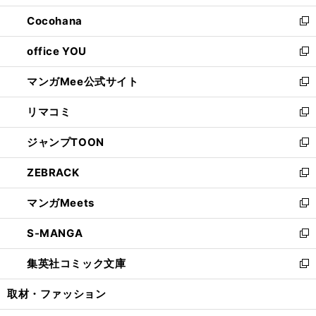
開
ウ
ン
し
Cocohana
く
で
ド
い
新
開
ウ
ウ
し
office YOU
く
で
ィ
い
新
開
ン
ウ
し
マンガMee公式サイト
く
ド
ィ
い
新
ウ
ン
ウ
し
リマコミ
で
ド
ィ
い
新
開
ウ
ン
ウ
し
ジャンプTOON
く
で
ド
ィ
い
新
開
ウ
ン
ウ
し
ZEBRACK
く
で
ド
ィ
い
新
開
ウ
ン
ウ
し
マンガMeets
く
で
ド
ィ
い
新
開
ウ
ン
ウ
し
S-MANGA
く
で
ド
ィ
い
新
開
ウ
ン
ウ
し
集英社コミック文庫
く
で
ド
ィ
い
新
開
ウ
ン
ウ
し
取材・ファッション
く
で
ド
ィ
い
開
ウ
ン
ウ