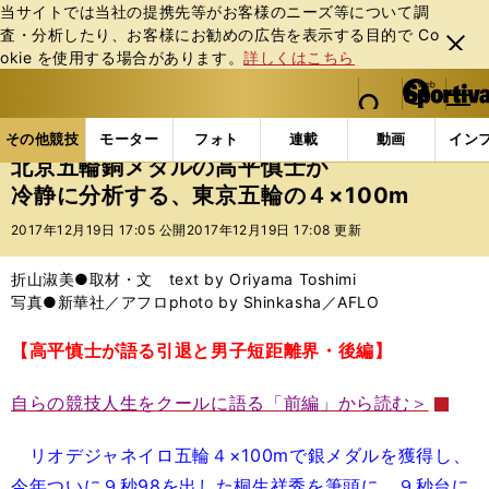
当サイトでは当社の提携先等がお客様のニーズ等について調
査・分析したり、お客様にお勧めの広告を表⽰する⽬的で Co
閉じ
okie を使⽤する場合があります。
詳しくはこちら
る
マイペ
web Sportiva (webスポルティーバ)
検索
メニュ
we
ー
その他競技の記事一覧
陸上
北京五輪銅メダルの高平
b
ジ
その他競技
モーター
フォト
連載
動画
イン
ス
北京五輪銅メダルの高平慎士が
ポ
冷静に分析する、東京五輪の４×100m
ル
テ
2017年12月19日 17:05 公開
2017年12月19日 17:08 更新
ィ
ー
折山淑美●取材・文 text by Oriyama Toshimi
バ
写真●新華社／アフロphoto by Shinkasha／AFLO
【高平慎士が語る引退と男子短距離界・後編】
自らの競技人生をクールに語る「前編」から読む＞
リオデジャネイロ五輪４×100mで銀メダルを獲得し、
今年ついに９秒98を出した桐生祥秀を筆頭に、９秒台に