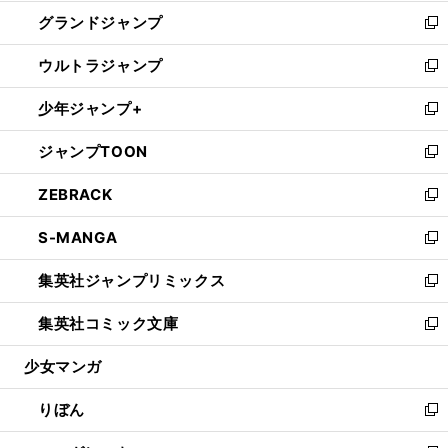
ウ
ン
ウ
し
グランドジャンプ
で
ド
ィ
い
新
開
ウ
ン
ウ
し
ウルトラジャンプ
く
で
ド
ィ
い
新
開
ウ
ン
ウ
し
少年ジャンプ+
く
で
ド
ィ
い
新
開
ウ
ン
ウ
し
ジャンプTOON
く
で
ド
ィ
い
新
開
ウ
ン
ウ
し
ZEBRACK
く
で
ド
ィ
い
新
開
ウ
ン
ウ
し
S-MANGA
く
で
ド
ィ
い
新
開
ウ
ン
ウ
し
集英社ジャンプリミックス
く
で
ド
ィ
い
新
開
ウ
ン
ウ
し
集英社コミック文庫
く
で
ド
ィ
い
新
開
ウ
ン
ウ
し
少女マンガ
く
で
ド
ィ
い
開
ウ
ン
ウ
りぼん
く
で
ド
ィ
新
開
ウ
ン
し