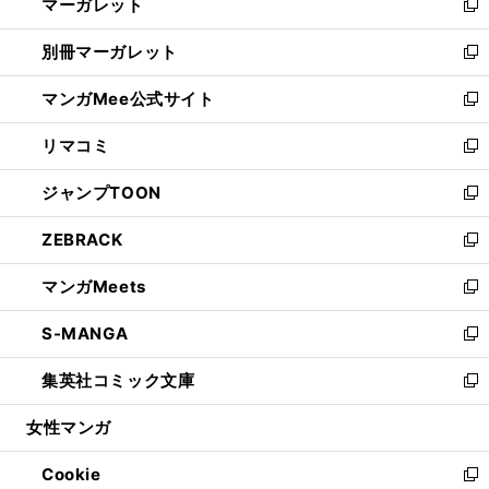
マーガレット
く
で
ド
い
新
開
ウ
ウ
し
別冊マーガレット
く
で
ィ
い
新
開
ン
ウ
し
マンガMee公式サイト
く
ド
ィ
い
新
ウ
ン
ウ
し
リマコミ
で
ド
ィ
い
新
開
ウ
ン
ウ
し
ジャンプTOON
く
で
ド
ィ
い
新
開
ウ
ン
ウ
し
ZEBRACK
く
で
ド
ィ
い
新
開
ウ
ン
ウ
し
マンガMeets
く
で
ド
ィ
い
新
開
ウ
ン
ウ
し
S-MANGA
く
で
ド
ィ
い
新
開
ウ
ン
ウ
し
集英社コミック文庫
く
で
ド
ィ
い
新
開
ウ
ン
ウ
し
女性マンガ
く
で
ド
ィ
い
開
ウ
ン
ウ
Cookie
く
で
ド
ィ
新