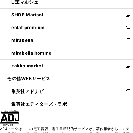
LEEマルシェ
く
で
ド
ィ
い
新
開
ウ
ン
ウ
し
SHOP Marisol
く
で
ド
ィ
い
新
開
ウ
ン
ウ
し
eclat premium
く
で
ド
ィ
い
新
開
ウ
ン
ウ
し
mirabella
く
で
ド
ィ
い
新
開
ウ
ン
ウ
し
mirabella homme
く
で
ド
ィ
い
新
開
ウ
ン
ウ
し
zakka market
く
で
ド
ィ
い
新
開
ウ
ン
ウ
し
その他WEBサービス
く
で
ド
ィ
い
開
ウ
ン
ウ
集英社アドナビ
く
で
ド
ィ
新
開
ウ
ン
し
集英社エディターズ・ラボ
く
で
ド
い
新
開
ウ
ウ
し
く
で
ィ
い
開
ン
ウ
ABJマークは、この電子書店・電子書籍配信サービスが、著作権者からコンテ
く
ド
ィ