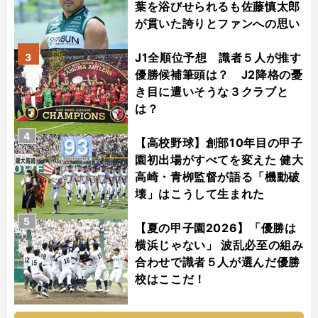
葉を浴びせられるも佐藤慎太郎
が貫いた誇りとファンへの思い
J1全順位予想 識者５人が推す
3
優勝候補筆頭は？ J2降格の憂
き目に遭いそうな３クラブと
は？
4
【高校野球】創部10年目の甲子
園初出場がすべてを変えた 健大
高崎・青栁監督が語る「機動破
壊」はこうして生まれた
5
【夏の甲子園2026】「優勝は
横浜じゃない」 波乱必至の組み
合わせで識者５人が選んだ優勝
校はここだ！