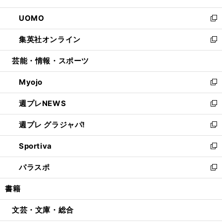
開
ウ
ン
ウ
し
UOMO
く
で
ド
ィ
い
新
開
ウ
ン
ウ
し
集英社オンライン
く
で
ド
ィ
い
新
開
ウ
ン
ウ
し
芸能・情報・スポーツ
く
で
ド
ィ
い
開
ウ
ン
ウ
Myojo
く
で
ド
ィ
新
開
ウ
ン
し
週プレNEWS
く
で
ド
い
新
開
ウ
ウ
し
週プレ グラジャパ!
く
で
ィ
い
新
開
ン
ウ
し
Sportiva
く
ド
ィ
い
新
ウ
ン
ウ
し
パラスポ
で
ド
ィ
い
新
開
ウ
ン
ウ
し
書籍
く
で
ド
ィ
い
開
ウ
ン
ウ
文芸・文庫・総合
く
で
ド
ィ
開
ウ
ン