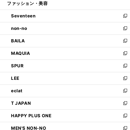
ファッション・美容
く
で
ド
ィ
開
ウ
ン
Seventeen
く
で
ド
新
開
ウ
し
non-no
く
で
い
新
開
ウ
し
BAILA
く
ィ
い
新
ン
ウ
し
MAQUIA
ド
ィ
い
新
ウ
ン
ウ
し
SPUR
で
ド
ィ
い
新
開
ウ
ン
ウ
し
LEE
く
で
ド
ィ
い
新
開
ウ
ン
ウ
し
eclat
く
で
ド
ィ
い
新
開
ウ
ン
ウ
し
T JAPAN
く
で
ド
ィ
い
新
開
ウ
ン
ウ
し
HAPPY PLUS ONE
く
で
ド
ィ
い
新
開
ウ
ン
ウ
し
MEN'S NON-NO
く
で
ド
ィ
い
新