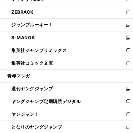
い
新
開
ウ
ン
ウ
し
ZEBRACK
く
で
ド
ィ
い
新
開
ウ
ン
ウ
し
ジャンプルーキー！
く
で
ド
ィ
い
新
開
ウ
ン
ウ
し
S-MANGA
く
で
ド
ィ
い
新
開
ウ
ン
ウ
し
集英社ジャンプリミックス
く
で
ド
ィ
い
新
開
ウ
ン
ウ
し
集英社コミック文庫
く
で
ド
ィ
い
新
開
ウ
ン
ウ
し
青年マンガ
く
で
ド
ィ
い
開
ウ
ン
ウ
週刊ヤングジャンプ
く
で
ド
ィ
新
開
ウ
ン
し
ヤングジャンプ定期購読デジタル
く
で
ド
い
新
開
ウ
ウ
し
ヤンジャン！
く
で
ィ
い
新
開
ン
ウ
し
となりのヤングジャンプ
く
ド
ィ
い
新