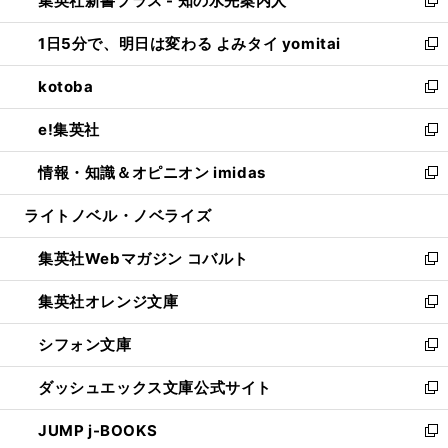
集英社新書プラス - 知の水先案内人
ド
ィ
い
新
ウ
ン
ウ
し
1日5分で、明日は変わる よみタイ yomitai
で
ド
ィ
い
新
開
ウ
ン
ウ
し
kotoba
く
で
ド
ィ
い
新
開
ウ
ン
ウ
し
e!集英社
く
で
ド
ィ
い
新
開
ウ
ン
ウ
し
情報・知識＆オピニオン imidas
く
で
ド
ィ
い
新
開
ウ
ン
ウ
し
ライトノベル・ノベライズ
く
で
ド
ィ
い
開
ウ
ン
ウ
集英社Webマガジン コバルト
く
で
ド
ィ
新
開
ウ
ン
し
集英社オレンジ文庫
く
で
ド
い
新
開
ウ
ウ
し
シフォン文庫
く
で
ィ
い
新
開
ン
ウ
し
ダッシュエックス文庫公式サイト
く
ド
ィ
い
新
ウ
ン
ウ
し
JUMP j-BOOKS
で
ド
ィ
い
新