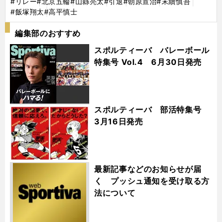
#リレー
#北京五輪
#山縣亮太
#引退
#朝原宣治
#末續慎吾
#飯塚翔太
#高平慎士
編集部のおすすめ
スポルティーバ バレーボール
特集号 Vol.4 6月30日発売
スポルティーバ 部活特集号
3月16日発売
最新記事などのお知らせが届
く プッシュ通知を受け取る方
法について