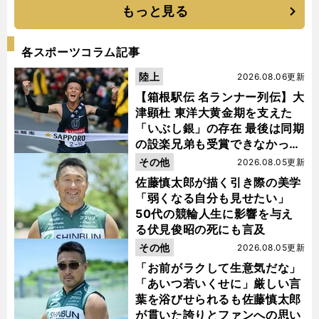
もっと見る
各スポーツコラム記事
陸上
2026.08.06更新
【箱根駅伝 名ランナー列伝】大
津顕杜 東洋大黄金期を支えた
「いぶし銀」の存在 最後は同期
の設楽兄弟も受賞できなかった
金栗杯に輝く
その他
2026.08.05更新
佐藤慎太郎が描く引き際の美学
「弱くなる自分も見せたい」
50代の競輪人生に影響を与え
る伏見俊昭の死にも言及
その他
2026.08.05更新
「お前がラクして生意気だな」
「あいつ若いくせに」厳しい言
葉を浴びせられるも佐藤慎太郎
が貫いた誇りとファンへの思い