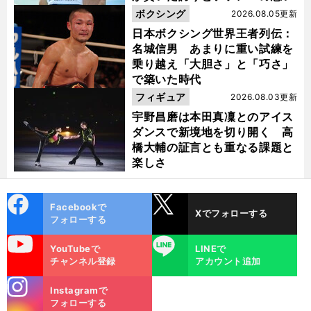
ボクシング
2026.08.05更新
日本ボクシング世界王者列伝：
名城信男 あまりに重い試練を
乗り越え「大胆さ」と「巧さ」
で築いた時代
フィギュア
2026.08.03更新
宇野昌磨は本田真凜とのアイス
ダンスで新境地を切り開く 高
橋大輔の証言とも重なる課題と
楽しさ
cebo
X
Facebookで
Xでフォローする
ok
フォローする
uTube
LINE
YouTubeで
LINEで
チャンネル登録
アカウント追加
stagra
Instagramで
m
フォローする