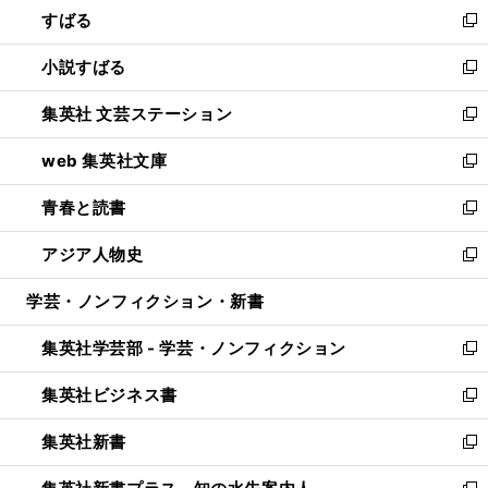
すばる
く
で
ド
新
開
ウ
し
小説すばる
く
で
い
新
開
ウ
し
集英社 文芸ステーション
く
ィ
い
新
ン
ウ
し
web 集英社文庫
ド
ィ
い
新
ウ
ン
ウ
し
青春と読書
で
ド
ィ
い
新
開
ウ
ン
ウ
し
アジア人物史
く
で
ド
ィ
い
新
開
ウ
ン
ウ
し
学芸・ノンフィクション・新書
く
で
ド
ィ
い
開
ウ
ン
ウ
集英社学芸部 - 学芸・ノンフィクション
く
で
ド
ィ
新
開
ウ
ン
し
集英社ビジネス書
く
で
ド
い
新
開
ウ
ウ
し
集英社新書
く
で
ィ
い
新
開
ン
ウ
し
く