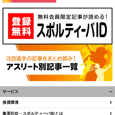
サービス
開
く/
推奨環境
閉
じ
集英社ID・スポルティーバIDとは