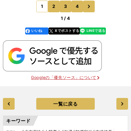
す。「今回、藤光選手がいたからこそ、桐生選手が
次
1
2
3
4
のページへ
より一層力を発揮
1 / 4
いいね
Xでポストする
LINEで送る
line
faceboo
x
k
Googleの「優先ソース」について
一覧に戻る
キーワード