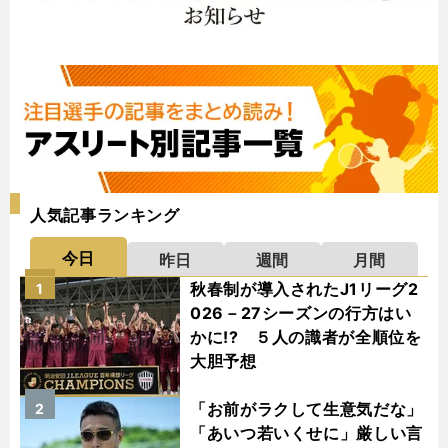
人気記事ランキング
今日
昨日
週間
月間
秋春制が導入されたJ1リーグ2
1
026－27シーズンの行方はい
かに!? ５人の識者が全順位を
大胆予想
「お前がラクして生意気だな」
2
「あいつ若いくせに」厳しい言