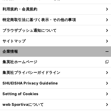
る
利用規約・会員規約
特定商取引法に基づく表示・その他の事項
」
前
へ
ブラウザプッシュ通知について
サイトマップ
企業情報
開
く/
集英社ホームページ
新
閉
し
じ
集英社プライバシーガイドライン
い
る
ウ
SHUEISHA Privacy Guideline
ィ
ン
Setting of Cookies
ド
ウ
web Sportivaについて
で
開