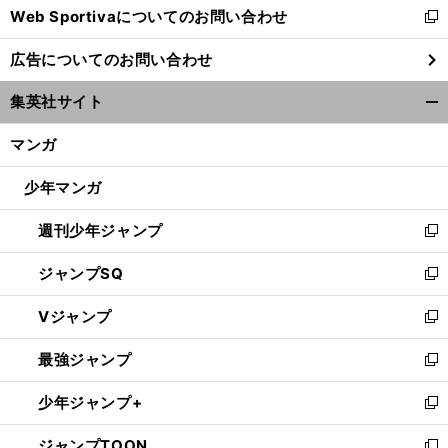
Web Sportivaについてのお問い合わせ
く
新
し
広告についてのお問い合わせ
い
ウ
集英社サイト
ィ
開
ン
く/
マンガ
ド
閉
ウ
じ
少年マンガ
で
る
開
週刊少年ジャンプ
く
新
し
ジャンプSQ
い
新
ウ
し
Vジャンプ
ィ
い
新
ン
ウ
し
最強ジャンプ
ド
ィ
い
新
ウ
ン
ウ
し
少年ジャンプ+
で
ド
ィ
い
新
開
ウ
ン
ウ
し
ジャンプTOON
く
で
ド
ィ