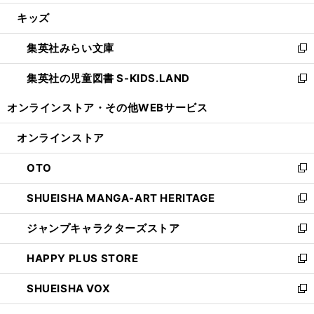
開
ウ
ン
ウ
し
キッズ
く
で
ド
ィ
い
開
ウ
ン
ウ
集英社みらい文庫
く
で
ド
ィ
新
開
ウ
ン
し
集英社の児童図書 S-KIDS.LAND
く
で
ド
い
新
開
ウ
ウ
し
オンラインストア・
その他WEBサービス
く
で
ィ
い
開
ン
ウ
オンラインストア
く
ド
ィ
ウ
ン
OTO
で
ド
新
開
ウ
し
SHUEISHA MANGA-ART HERITAGE
く
で
い
新
開
ウ
し
ジャンプキャラクターズストア
く
ィ
い
新
ン
ウ
し
HAPPY PLUS STORE
ド
ィ
い
新
ウ
ン
ウ
し
SHUEISHA VOX
で
ド
ィ
い
新
開
ウ
ン
ウ
し