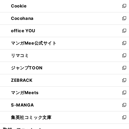
ン
ウ
Cookie
く
で
ド
ィ
新
開
ウ
ン
し
Cocohana
く
で
ド
い
新
開
ウ
ウ
し
office YOU
く
で
ィ
い
新
開
ン
ウ
し
マンガMee公式サイト
く
ド
ィ
い
新
ウ
ン
ウ
し
リマコミ
で
ド
ィ
い
新
開
ウ
ン
ウ
し
ジャンプTOON
く
で
ド
ィ
い
新
開
ウ
ン
ウ
し
ZEBRACK
く
で
ド
ィ
い
新
開
ウ
ン
ウ
し
マンガMeets
く
で
ド
ィ
い
新
開
ウ
ン
ウ
し
S-MANGA
く
で
ド
ィ
い
新
開
ウ
ン
ウ
し
集英社コミック文庫
く
で
ド
ィ
い
新
開
ウ
ン
ウ
し