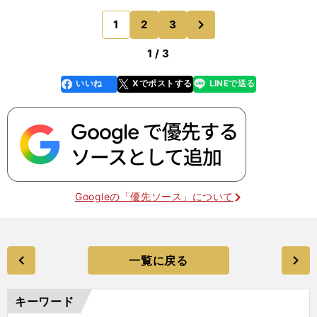
イしてほしいです。市民ランナーの方と話している
と、「走っていると固形物を食べられない」という
次
1
2
3
のページへ
意見をよく耳にし
1 / 3
いいね
Xでポストする
LINEで送る
line
faceboo
x
k
Googleの「優先ソース」について
一覧に戻る
キーワード