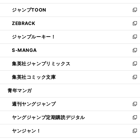
開
ウ
ン
ウ
し
ジャンプTOON
く
で
ド
ィ
い
新
開
ウ
ン
ウ
し
ZEBRACK
く
で
ド
ィ
い
新
開
ウ
ン
ウ
し
ジャンプルーキー！
く
で
ド
ィ
い
新
開
ウ
ン
ウ
し
S-MANGA
く
で
ド
ィ
い
新
開
ウ
ン
ウ
し
集英社ジャンプリミックス
く
で
ド
ィ
い
新
開
ウ
ン
ウ
し
集英社コミック文庫
く
で
ド
ィ
い
新
開
ウ
ン
ウ
し
青年マンガ
く
で
ド
ィ
い
開
ウ
ン
ウ
週刊ヤングジャンプ
く
で
ド
ィ
新
開
ウ
ン
し
ヤングジャンプ定期購読デジタル
く
で
ド
い
新
開
ウ
ウ
し
ヤンジャン！
く
で
ィ
い
新
開
ン
ウ
し