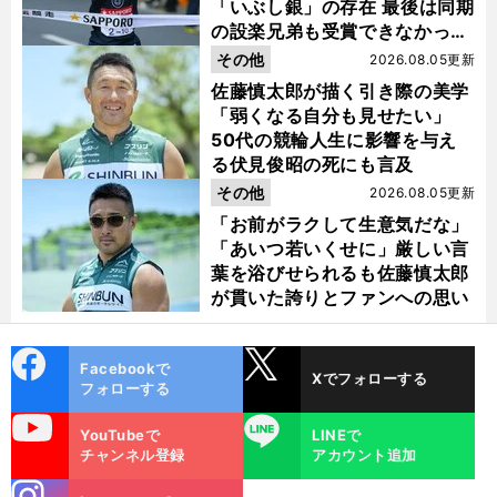
「いぶし銀」の存在 最後は同期
の設楽兄弟も受賞できなかった
金栗杯に輝く
その他
2026.08.05更新
佐藤慎太郎が描く引き際の美学
「弱くなる自分も見せたい」
50代の競輪人生に影響を与え
る伏見俊昭の死にも言及
その他
2026.08.05更新
「お前がラクして生意気だな」
「あいつ若いくせに」厳しい言
葉を浴びせられるも佐藤慎太郎
が貫いた誇りとファンへの思い
cebo
X
Facebookで
Xでフォローする
ok
フォローする
uTube
LINE
YouTubeで
LINEで
チャンネル登録
アカウント追加
stagra