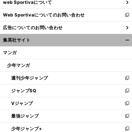
web Sportivaについて
で
開
Web Sportivaについてのお問い合わせ
く
新
し
広告についてのお問い合わせ
い
ウ
集英社サイト
ィ
開
ン
く/
マンガ
ド
閉
ウ
じ
少年マンガ
で
る
開
週刊少年ジャンプ
く
新
し
ジャンプSQ
い
新
ウ
し
Vジャンプ
ィ
い
新
ン
ウ
し
最強ジャンプ
ド
ィ
い
新
ウ
ン
ウ
し
少年ジャンプ+
で
ド
ィ
い
新