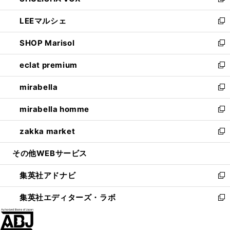
い
新
開
ウ
ン
ウ
し
LEEマルシェ
く
で
ド
ィ
い
新
開
ウ
ン
ウ
し
SHOP Marisol
く
で
ド
ィ
い
新
開
ウ
ン
ウ
し
eclat premium
く
で
ド
ィ
い
新
開
ウ
ン
ウ
し
mirabella
く
で
ド
ィ
い
新
開
ウ
ン
ウ
し
mirabella homme
く
で
ド
ィ
い
新
開
ウ
ン
ウ
し
zakka market
く
で
ド
ィ
い
新
開
ウ
ン
ウ
し
その他WEBサービス
く
で
ド
ィ
い
開
ウ
ン
ウ
集英社アドナビ
く
で
ド
ィ
新
開
ウ
ン
し
集英社エディターズ・ラボ
く
で
ド
い
新
開
ウ
ウ
し
く
で
ィ
い