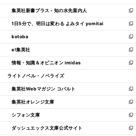
開
ン
ウ
し
集英社新書プラス - 知の水先案内人
く
ド
ィ
い
新
ウ
ン
ウ
し
1日5分で、明日は変わる よみタイ yomitai
で
ド
ィ
い
新
開
ウ
ン
ウ
し
kotoba
く
で
ド
ィ
い
新
開
ウ
ン
ウ
し
e!集英社
く
で
ド
ィ
い
新
開
ウ
ン
ウ
し
情報・知識＆オピニオン imidas
く
で
ド
ィ
い
新
開
ウ
ン
ウ
し
ライトノベル・ノベライズ
く
で
ド
ィ
い
開
ウ
ン
ウ
集英社Webマガジン コバルト
く
で
ド
ィ
新
開
ウ
ン
し
集英社オレンジ文庫
く
で
ド
い
新
開
ウ
ウ
し
シフォン文庫
く
で
ィ
い
新
開
ン
ウ
し
ダッシュエックス文庫公式サイト
く
ド
ィ
い
新
ウ
ン
ウ
し