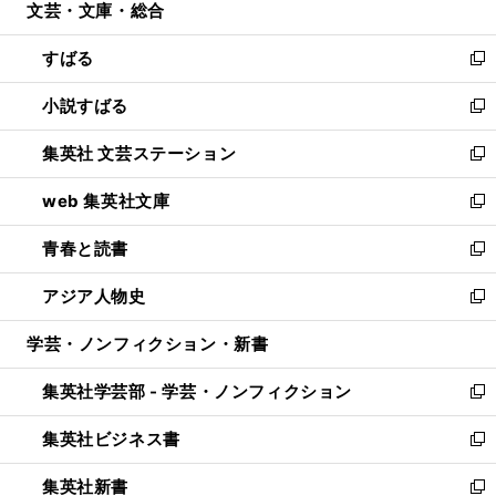
文芸・文庫・総合
く
で
ド
ィ
開
ウ
ン
すばる
く
で
ド
新
開
ウ
し
小説すばる
く
で
い
新
開
ウ
し
集英社 文芸ステーション
く
ィ
い
新
ン
ウ
し
web 集英社文庫
ド
ィ
い
新
ウ
ン
ウ
し
青春と読書
で
ド
ィ
い
新
開
ウ
ン
ウ
し
アジア人物史
く
で
ド
ィ
い
新
開
ウ
ン
ウ
し
学芸・ノンフィクション・新書
く
で
ド
ィ
い
開
ウ
ン
ウ
集英社学芸部 - 学芸・ノンフィクション
く
で
ド
ィ
新
開
ウ
ン
し
集英社ビジネス書
く
で
ド
い
新
開
ウ
ウ
し
集英社新書
く
で
ィ
い
新