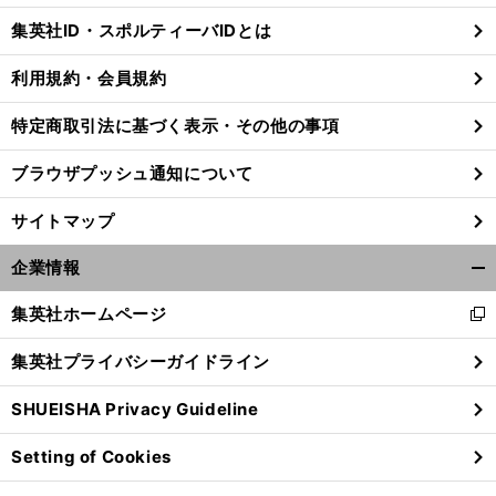
じ
集英社ID・スポルティーバIDとは
る
利用規約・会員規約
特定商取引法に基づく表示・その他の事項
】
湘
・
・
・
・
前
へ
ブラウザプッシュ通知について
サイトマップ
企業情報
開
く/
集英社ホームページ
新
閉
し
じ
集英社プライバシーガイドライン
い
る
ウ
SHUEISHA Privacy Guideline
ィ
ン
Setting of Cookies
ド
ウ