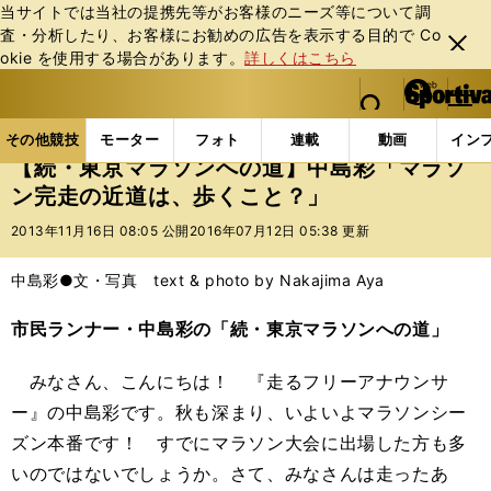
当サイトでは当社の提携先等がお客様のニーズ等について調
査・分析したり、お客様にお勧めの広告を表⽰する⽬的で Co
閉じ
okie を使⽤する場合があります。
詳しくはこちら
る
マイペ
web Sportiva (webスポルティーバ)
検索
メニュ
we
ー
その他競技の記事一覧
陸上
【続・東京マラソンへ
b
ジ
その他競技
モーター
フォト
連載
動画
イン
ス
【続・東京マラソンへの道】中島彩「マラソ
ポ
ン完走の近道は、歩くこと？」
ル
テ
2013年11月16日 08:05 公開
2016年07月12日 05:38 更新
ィ
ー
中島彩●文・写真 text & photo by Nakajima Aya
バ
市民ランナー・中島彩の「続・東京マラソンへの道」
みなさん、こんにちは！ 『走るフリーアナウンサ
ー』の中島彩です。秋も深まり、いよいよマラソンシー
ズン本番です！ すでにマラソン大会に出場した方も多
いのではないでしょうか。さて、みなさんは走ったあ