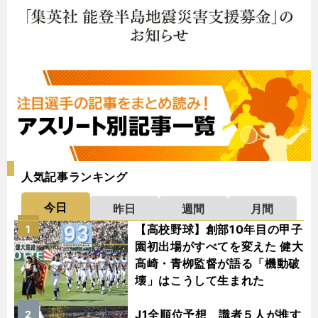
人気記事ランキング
今日
昨日
週間
月間
【高校野球】創部10年目の甲子
1
園初出場がすべてを変えた 健大
高崎・青栁監督が語る「機動破
壊」はこうして生まれた
J1全順位予想 識者５人が推す
2