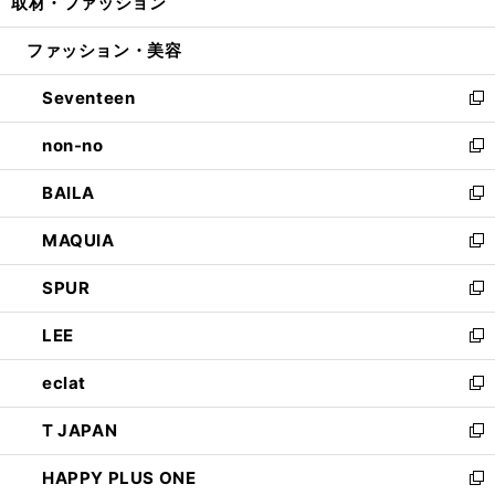
取材・ファッション
く
で
ド
ィ
い
開
ウ
ン
ウ
ファッション・美容
く
で
ド
ィ
開
ウ
ン
Seventeen
く
で
ド
新
開
ウ
し
non-no
く
で
い
新
開
ウ
し
BAILA
く
ィ
い
新
ン
ウ
し
MAQUIA
ド
ィ
い
新
ウ
ン
ウ
し
SPUR
で
ド
ィ
い
新
開
ウ
ン
ウ
し
LEE
く
で
ド
ィ
い
新
開
ウ
ン
ウ
し
eclat
く
で
ド
ィ
い
新
開
ウ
ン
ウ
し
T JAPAN
く
で
ド
ィ
い
新
開
ウ
ン
ウ
し
HAPPY PLUS ONE
く
で
ド
ィ
い
新