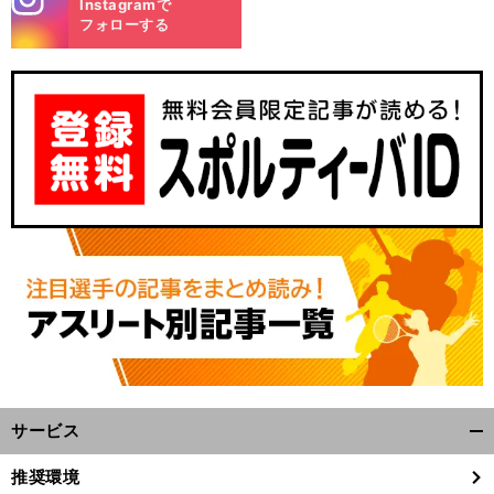
Instagramで
m
フォローする
サービス
開
く/
推奨環境
閉