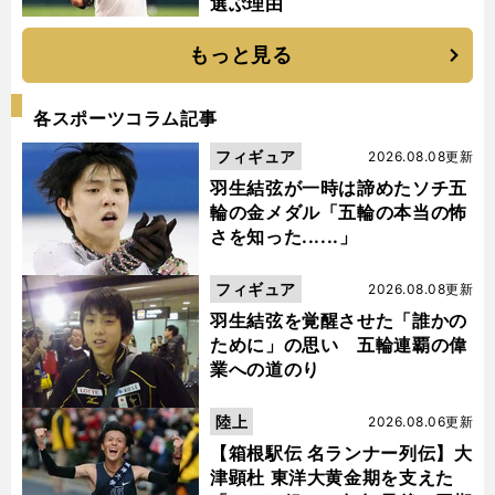
選ぶ理由
もっと見る
各スポーツコラム記事
フィギュア
2026.08.08更新
羽生結弦が一時は諦めたソチ五
輪の金メダル「五輪の本当の怖
さを知った......」
フィギュア
2026.08.08更新
羽生結弦を覚醒させた「誰かの
ために」の思い 五輪連覇の偉
業への道のり
陸上
2026.08.06更新
【箱根駅伝 名ランナー列伝】大
津顕杜 東洋大黄金期を支えた