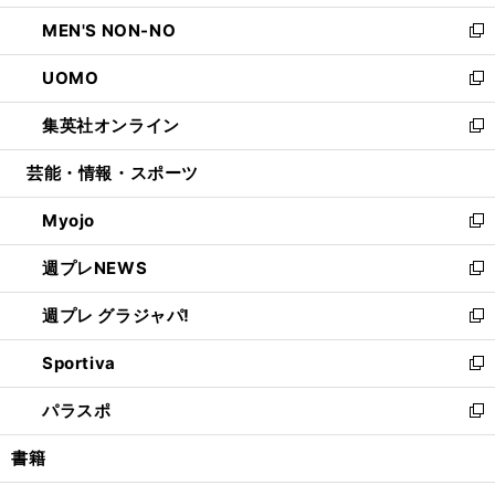
開
ウ
ン
ウ
し
MEN'S NON-NO
く
で
ド
ィ
い
新
開
ウ
ン
ウ
し
UOMO
く
で
ド
ィ
い
新
開
ウ
ン
ウ
し
集英社オンライン
く
で
ド
ィ
い
新
開
ウ
ン
ウ
し
芸能・情報・スポーツ
く
で
ド
ィ
い
開
ウ
ン
ウ
Myojo
く
で
ド
ィ
新
開
ウ
ン
し
週プレNEWS
く
で
ド
い
新
開
ウ
ウ
し
週プレ グラジャパ!
く
で
ィ
い
新
開
ン
ウ
し
Sportiva
く
ド
ィ
い
新
ウ
ン
ウ
し
パラスポ
で
ド
ィ
い
新
開
ウ
ン
ウ
し
書籍
く
で
ド
ィ
い
開
ウ
ン
ウ