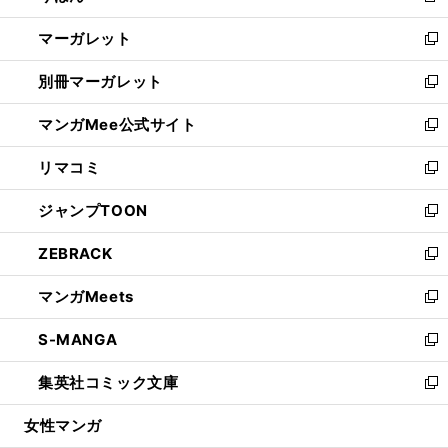
開
ウ
ン
し
マーガレット
く
で
ド
い
新
開
ウ
ウ
し
別冊マーガレット
く
で
ィ
い
新
開
ン
ウ
し
マンガMee公式サイト
く
ド
ィ
い
新
ウ
ン
ウ
し
リマコミ
で
ド
ィ
い
新
開
ウ
ン
ウ
し
ジャンプTOON
く
で
ド
ィ
い
新
開
ウ
ン
ウ
し
ZEBRACK
く
で
ド
ィ
い
新
開
ウ
ン
ウ
し
マンガMeets
く
で
ド
ィ
い
新
開
ウ
ン
ウ
し
S-MANGA
く
で
ド
ィ
い
新
開
ウ
ン
ウ
し
集英社コミック文庫
く
で
ド
ィ
い
新
開
ウ
ン
ウ
し
女性マンガ
く
で
ド
ィ
い
開
ウ