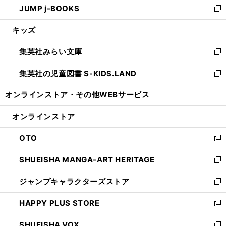
JUMP j-BOOKS
で
ド
ィ
い
新
開
ウ
ン
ウ
し
キッズ
く
で
ド
ィ
い
開
ウ
ン
ウ
集英社みらい文庫
く
で
ド
ィ
新
開
ウ
ン
し
集英社の児童図書 S-KIDS.LAND
く
で
ド
い
新
開
ウ
ウ
し
オンラインストア・
その他WEBサービス
く
で
ィ
い
開
ン
ウ
オンラインストア
く
ド
ィ
ウ
ン
OTO
で
ド
新
開
ウ
し
SHUEISHA MANGA-ART HERITAGE
く
で
い
新
開
ウ
し
ジャンプキャラクターズストア
く
ィ
い
新
ン
ウ
し
HAPPY PLUS STORE
ド
ィ
い
新
ウ
ン
ウ
し
SHUEISHA VOX
で
ド
ィ