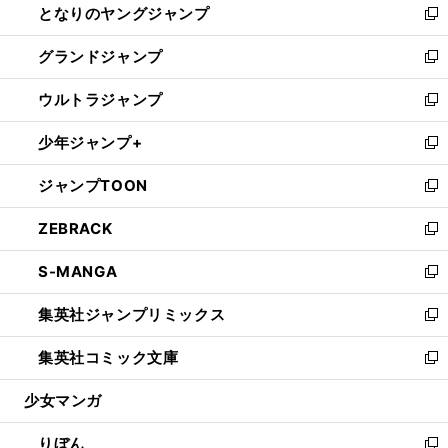
となりのヤングジャンプ
く
ド
ィ
い
新
ウ
ン
ウ
し
グランドジャンプ
で
ド
ィ
い
新
開
ウ
ン
ウ
し
ウルトラジャンプ
く
で
ド
ィ
い
新
開
ウ
ン
ウ
し
少年ジャンプ+
く
で
ド
ィ
い
新
開
ウ
ン
ウ
し
ジャンプTOON
く
で
ド
ィ
い
新
開
ウ
ン
ウ
し
ZEBRACK
く
で
ド
ィ
い
新
開
ウ
ン
ウ
し
S-MANGA
く
で
ド
ィ
い
新
開
ウ
ン
ウ
し
集英社ジャンプリミックス
く
で
ド
ィ
い
新
開
ウ
ン
ウ
し
集英社コミック文庫
く
で
ド
ィ
い
新
開
ウ
ン
ウ
し
少女マンガ
く
で
ド
ィ
い
開
ウ
ン
ウ
りぼん
く
で
ド
ィ
新