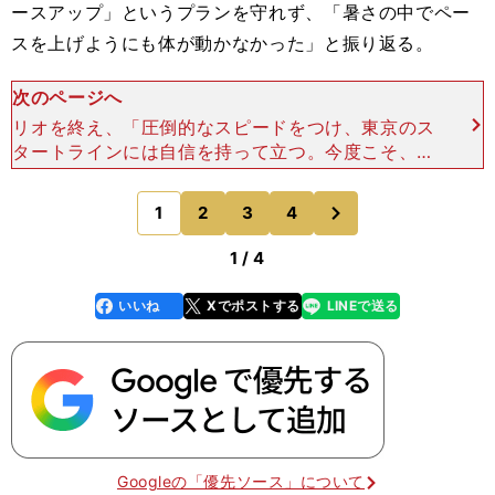
ースアップ」というプランを守れず、「暑さの中でペー
スを上げようにも体が動かなかった」と振り返る。
次のページへ
リオを終え、「圧倒的なスピードをつけ、東京のス
タートラインには自信を持って立つ。今度こそ、悔
いのないレースをする」と誓った。まず、東京まで
の４年間、大まかにマラソンの目標タイムを決め
次
1
2
3
4
のページへ
た。今年冬には２時
1 / 4
いいね
Xでポストする
LINEで送る
line
faceboo
x
k
Googleの「優先ソース」について