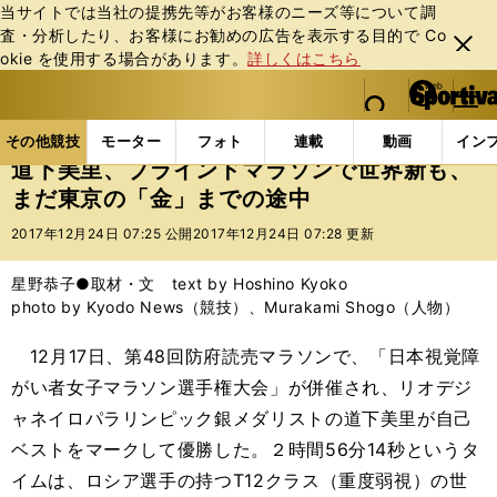
当サイトでは当社の提携先等がお客様のニーズ等について調
査・分析したり、お客様にお勧めの広告を表⽰する⽬的で Co
閉じ
okie を使⽤する場合があります。
詳しくはこちら
る
マイペ
web Sportiva (webスポルティーバ)
検索
メニュ
we
ー
その他競技の記事一覧
パラスポーツ
道下美里、ブ
b
ジ
その他競技
モーター
フォト
連載
動画
イン
ス
道下美里、ブラインドマラソンで世界新も、
ポ
まだ東京の「金」までの途中
ル
テ
2017年12月24日 07:25 公開
2017年12月24日 07:28 更新
ィ
ー
星野恭子●取材・文 text by Hoshino Kyoko
バ
photo by Kyodo News（競技）、Murakami Shogo（人物）
12月17日、第48回防府読売マラソンで、「日本視覚障
がい者女子マラソン選手権大会」が併催され、リオデジ
ャネイロパラリンピック銀メダリストの道下美里が自己
ベストをマークして優勝した。２時間56分14秒というタ
イムは、ロシア選手の持つT12クラス（重度弱視）の世