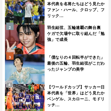
本代表を名将たちはどう見たか
ファン・ハール、クロップ、フ
リック...
羽生結弦、五輪連覇の舞台裏
2
ケガで欠場中に取り組んだ「勉
強」で成長
「僕なりの４回転半ができた」
3
最後の五輪、羽生結弦がこだわ
ったジャンプの美学
4
【ワールドカップ】サッカー日
本代表を「世界」はどう見たか
ベンゲル、スカローニ、モドリ
ッチ...