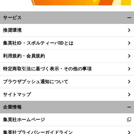
サービス
開
く/
推奨環境
閉
じ
集英社ID・スポルティーバIDとは
る
。
。
前
利用規約・会員規約
へ
43
98
特定商取引法に基づく表示・その他の事項
ブラウザプッシュ通知について
サイトマップ
企業情報
開
く/
集英社ホームページ
新
閉
し
じ
集英社プライバシーガイドライン
い