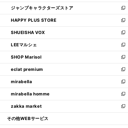
開
ウ
し
ジャンプキャラクターズストア
く
ィ
い
新
ン
ウ
し
HAPPY PLUS STORE
ド
ィ
い
新
ウ
ン
ウ
し
SHUEISHA VOX
で
ド
ィ
い
新
開
ウ
ン
ウ
し
LEEマルシェ
く
で
ド
ィ
い
新
開
ウ
ン
ウ
し
SHOP Marisol
く
で
ド
ィ
い
新
開
ウ
ン
ウ
し
eclat premium
く
で
ド
ィ
い
新
開
ウ
ン
ウ
し
mirabella
く
で
ド
ィ
い
新
開
ウ
ン
ウ
し
mirabella homme
く
で
ド
ィ
い
新
開
ウ
ン
ウ
し
zakka market
く
で
ド
ィ
い
新
開
ウ
ン
ウ
し
その他WEBサービス
く
で
ド
ィ
い
開
ウ
ン
ウ