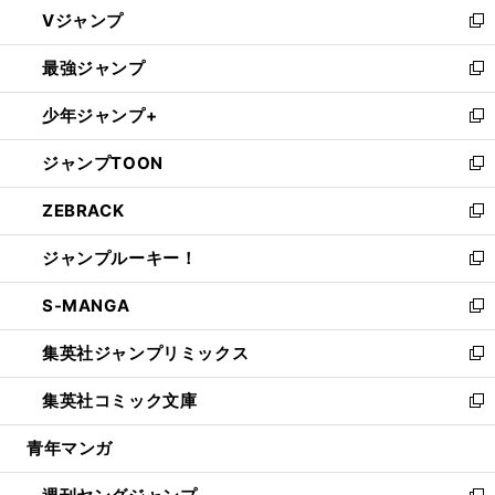
し
Vジャンプ
ィ
い
新
ン
ウ
し
最強ジャンプ
ド
ィ
い
新
ウ
ン
ウ
し
少年ジャンプ+
で
ド
ィ
い
新
開
ウ
ン
ウ
し
ジャンプTOON
く
で
ド
ィ
い
新
開
ウ
ン
ウ
し
ZEBRACK
く
で
ド
ィ
い
新
開
ウ
ン
ウ
し
ジャンプルーキー！
く
で
ド
ィ
い
新
開
ウ
ン
ウ
し
S-MANGA
く
で
ド
ィ
い
新
開
ウ
ン
ウ
し
集英社ジャンプリミックス
く
で
ド
ィ
い
新
開
ウ
ン
ウ
し
集英社コミック文庫
く
で
ド
ィ
い
新
開
ウ
ン
ウ
し
青年マンガ
く
で
ド
ィ
い
開
ウ
ン
ウ
く