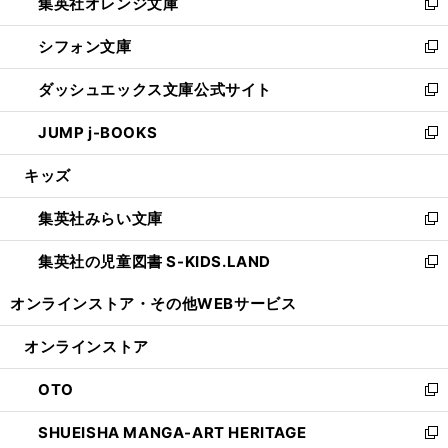
集英社オレンジ文庫
く
で
ド
い
新
開
ウ
ウ
し
シフォン文庫
く
で
ィ
い
新
開
ン
ウ
し
ダッシュエックス文庫公式サイト
く
ド
ィ
い
新
ウ
ン
ウ
し
JUMP j-BOOKS
で
ド
ィ
い
新
開
ウ
ン
ウ
し
キッズ
く
で
ド
ィ
い
開
ウ
ン
ウ
集英社みらい文庫
く
で
ド
ィ
新
開
ウ
ン
し
集英社の児童図書 S-KIDS.LAND
く
で
ド
い
新
開
ウ
ウ
し
オンラインストア・
その他WEBサービス
く
で
ィ
い
開
ン
ウ
オンラインストア
く
ド
ィ
ウ
ン
OTO
で
ド
新
開
ウ
し
SHUEISHA MANGA-ART HERITAGE
く
で
い
新