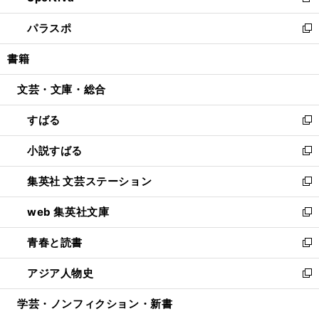
新
ウ
ン
ウ
し
パラスポ
で
ド
ィ
い
新
開
ウ
ン
ウ
し
書籍
く
で
ド
ィ
い
開
ウ
ン
ウ
文芸・文庫・総合
く
で
ド
ィ
開
ウ
ン
すばる
く
で
ド
新
開
ウ
し
小説すばる
く
で
い
新
開
ウ
し
集英社 文芸ステーション
く
ィ
い
新
ン
ウ
し
web 集英社文庫
ド
ィ
い
新
ウ
ン
ウ
し
青春と読書
で
ド
ィ
い
新
開
ウ
ン
ウ
し
アジア人物史
く
で
ド
ィ
い
新
開
ウ
ン
ウ
し
学芸・ノンフィクション・新書
く
で
ド
ィ
い
開