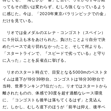
ってもその思いは変わらず、むしろ強くなっているよう
に感じた。今は、「2020年東京パラリンピックでの金」
だけを見ている。
リオでは金メダルのエレナ・コンゴスト（スペイン）
に５分以上も水をあけられた。負けたことより自分で決
めたペースで走り切れなかったこと、そして何よりも、
「スタートラインで、『スピードで劣っている』と守り
に入った」ことを反省点に挙げる。
リオのスタート時点で、目安となる5000mのベストタ
イムは道下が19分39秒台。コンゴストは18分30秒台で
当時、世界ランキング1位だった。リオではスタートから
離されたものの、体感で30度を超す過酷なレース環境
に、「コンゴストも後半は落ちてくるはず」と見込ん
だ。しかし、むしろ道下のほうが「前半は抑え、後半ペ