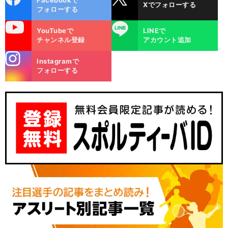
Facebookで
Xでフォローする
ok
フォローする
uTube
LINE
YouTubeで
LINEで
チャンネル登録
アカウント追加
stagra
Instagramで
m
フォローする