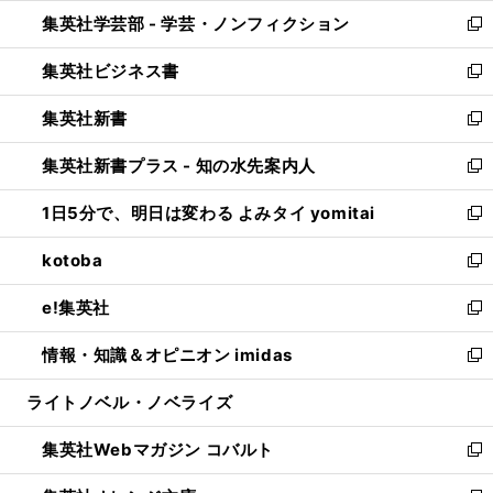
ウ
ン
ウ
集英社学芸部 - 学芸・ノンフィクション
く
で
ド
ィ
新
開
ウ
ン
し
集英社ビジネス書
く
で
ド
い
新
開
ウ
ウ
し
集英社新書
く
で
ィ
い
新
開
ン
ウ
し
集英社新書プラス - 知の水先案内人
く
ド
ィ
い
新
ウ
ン
ウ
し
1日5分で、明日は変わる よみタイ yomitai
で
ド
ィ
い
新
開
ウ
ン
ウ
し
kotoba
く
で
ド
ィ
い
新
開
ウ
ン
ウ
し
e!集英社
く
で
ド
ィ
い
新
開
ウ
ン
ウ
し
情報・知識＆オピニオン imidas
く
で
ド
ィ
い
新
開
ウ
ン
ウ
し
ライトノベル・ノベライズ
く
で
ド
ィ
い
開
ウ
ン
ウ
集英社Webマガジン コバルト
く
で
ド
ィ
新
開
ウ
ン
し