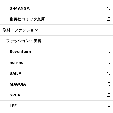
開
ウ
ン
ウ
し
S-MANGA
く
で
ド
ィ
い
新
開
ウ
ン
ウ
し
集英社コミック文庫
く
で
ド
ィ
い
新
開
ウ
ン
ウ
し
取材・ファッション
く
で
ド
ィ
い
開
ウ
ン
ウ
ファッション・美容
く
で
ド
ィ
開
ウ
ン
Seventeen
く
で
ド
新
開
ウ
し
non-no
く
で
い
新
開
ウ
し
BAILA
く
ィ
い
新
ン
ウ
し
MAQUIA
ド
ィ
い
新
ウ
ン
ウ
し
SPUR
で
ド
ィ
い
新
開
ウ
ン
ウ
し
LEE
く
で
ド
ィ
い
新
開
ウ
ン
ウ
し