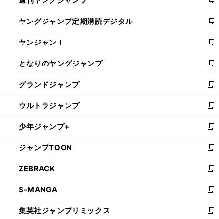
週刊ヤングジャンプ
で
ド
ィ
新
開
ウ
ン
し
ヤングジャンプ定期購読デジタル
く
で
ド
い
新
開
ウ
ウ
し
ヤンジャン！
く
で
ィ
い
新
開
ン
ウ
し
となりのヤングジャンプ
く
ド
ィ
い
新
ウ
ン
ウ
し
グランドジャンプ
で
ド
ィ
い
新
開
ウ
ン
ウ
し
ウルトラジャンプ
く
で
ド
ィ
い
新
開
ウ
ン
ウ
し
少年ジャンプ+
く
で
ド
ィ
い
新
開
ウ
ン
ウ
し
ジャンプTOON
く
で
ド
ィ
い
新
開
ウ
ン
ウ
し
ZEBRACK
く
で
ド
ィ
い
新
開
ウ
ン
ウ
し
S-MANGA
く
で
ド
ィ
い
新
開
ウ
ン
ウ
し
集英社ジャンプリミックス
く
で
ド
ィ
い
新