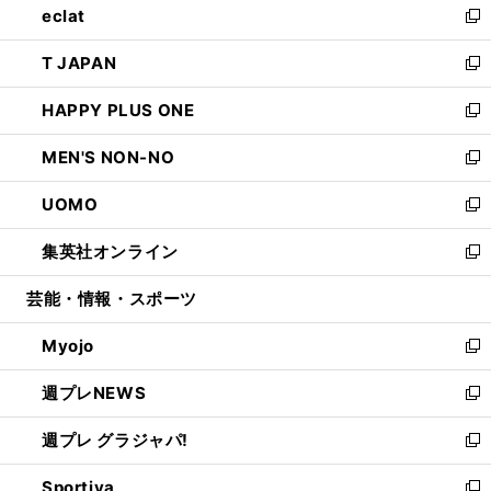
eclat
く
で
ド
ィ
い
新
開
ウ
ン
ウ
し
T JAPAN
く
で
ド
ィ
い
新
開
ウ
ン
ウ
し
HAPPY PLUS ONE
く
で
ド
ィ
い
新
開
ウ
ン
ウ
し
MEN'S NON-NO
く
で
ド
ィ
い
新
開
ウ
ン
ウ
し
UOMO
く
で
ド
ィ
い
新
開
ウ
ン
ウ
し
集英社オンライン
く
で
ド
ィ
い
新
開
ウ
ン
ウ
し
芸能・情報・スポーツ
く
で
ド
ィ
い
開
ウ
ン
ウ
Myojo
く
で
ド
ィ
新
開
ウ
ン
し
週プレNEWS
く
で
ド
い
新
開
ウ
ウ
し
週プレ グラジャパ!
く
で
ィ
い
新
開
ン
ウ
し
Sportiva
く
ド
ィ
い