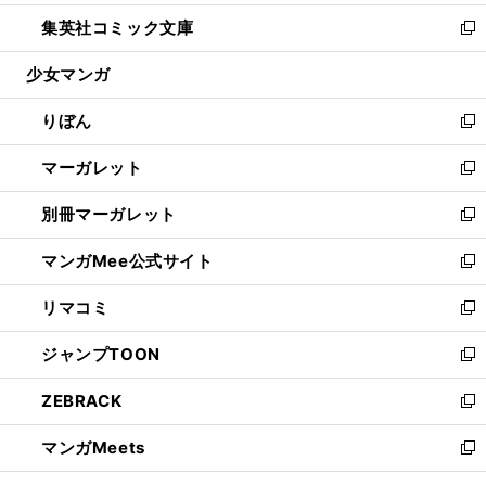
開
ウ
ン
ウ
し
集英社コミック文庫
く
で
ド
ィ
い
新
開
ウ
ン
ウ
し
少女マンガ
く
で
ド
ィ
い
開
ウ
ン
ウ
りぼん
く
で
ド
ィ
新
開
ウ
ン
し
マーガレット
く
で
ド
い
新
開
ウ
ウ
し
別冊マーガレット
く
で
ィ
い
新
開
ン
ウ
し
マンガMee公式サイト
く
ド
ィ
い
新
ウ
ン
ウ
し
リマコミ
で
ド
ィ
い
新
開
ウ
ン
ウ
し
ジャンプTOON
く
で
ド
ィ
い
新
開
ウ
ン
ウ
し
ZEBRACK
く
で
ド
ィ
い
新
開
ウ
ン
ウ
し
マンガMeets
く
で
ド
ィ
い
新
開
ウ
ン
ウ
し