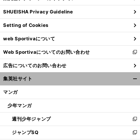
る
ウ
SHUEISHA Privacy Guideline
ィ
ン
Setting of Cookies
ド
ウ
web Sportivaについて
で
開
Web Sportivaについてのお問い合わせ
く
新
し
広告についてのお問い合わせ
い
ウ
集英社サイト
ィ
開
ン
く/
マンガ
ド
閉
ウ
じ
少年マンガ
で
る
開
週刊少年ジャンプ
く
新
し
ジャンプSQ
い
新
ウ