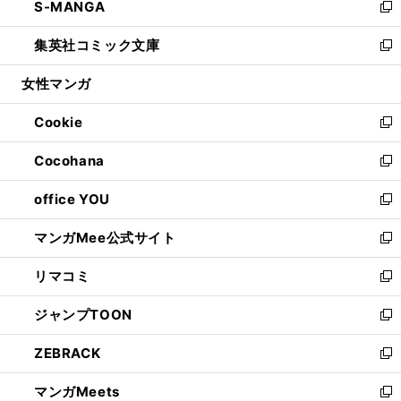
S-MANGA
く
で
ド
ィ
い
新
開
ウ
ン
ウ
し
集英社コミック文庫
く
で
ド
ィ
い
新
開
ウ
ン
ウ
し
女性マンガ
く
で
ド
ィ
い
開
ウ
ン
ウ
Cookie
く
で
ド
ィ
新
開
ウ
ン
し
Cocohana
く
で
ド
い
新
開
ウ
ウ
し
office YOU
く
で
ィ
い
新
開
ン
ウ
し
マンガMee公式サイト
く
ド
ィ
い
新
ウ
ン
ウ
し
リマコミ
で
ド
ィ
い
新
開
ウ
ン
ウ
し
ジャンプTOON
く
で
ド
ィ
い
新
開
ウ
ン
ウ
し
ZEBRACK
く
で
ド
ィ
い
新
開
ウ
ン
ウ
し
マンガMeets
く
で
ド
ィ
い
新