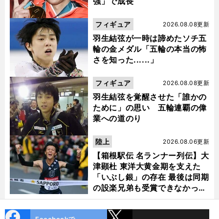
強」で成長
フィギュア
2026.08.08更新
羽生結弦が一時は諦めたソチ五
輪の金メダル「五輪の本当の怖
さを知った......」
フィギュア
2026.08.08更新
羽生結弦を覚醒させた「誰かの
ために」の思い 五輪連覇の偉
業への道のり
陸上
2026.08.06更新
【箱根駅伝 名ランナー列伝】大
津顕杜 東洋大黄金期を支えた
「いぶし銀」の存在 最後は同期
の設楽兄弟も受賞できなかった
金栗杯に輝く
cebo
X