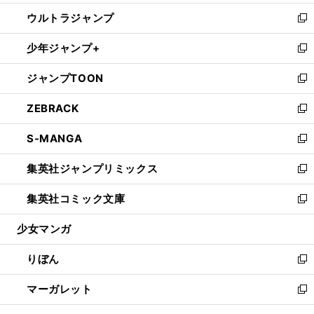
開
ウ
ン
ウ
し
ウルトラジャンプ
く
で
ド
ィ
い
新
開
ウ
ン
ウ
し
少年ジャンプ+
く
で
ド
ィ
い
新
開
ウ
ン
ウ
し
ジャンプTOON
く
で
ド
ィ
い
新
開
ウ
ン
ウ
し
ZEBRACK
く
で
ド
ィ
い
新
開
ウ
ン
ウ
し
S-MANGA
く
で
ド
ィ
い
新
開
ウ
ン
ウ
し
集英社ジャンプリミックス
く
で
ド
ィ
い
新
開
ウ
ン
ウ
し
集英社コミック文庫
く
で
ド
ィ
い
新
開
ウ
ン
ウ
し
少女マンガ
く
で
ド
ィ
い
開
ウ
ン
ウ
りぼん
く
で
ド
ィ
新
開
ウ
ン
し
マーガレット
く
で
ド
い
新
開
ウ
ウ
し