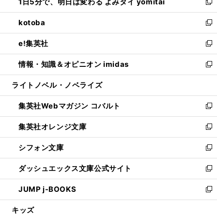
1日5分で、明日は変わる よみタイ yomitai
で
ド
ィ
い
新
開
ウ
ン
ウ
し
kotoba
く
で
ド
ィ
い
新
開
ウ
ン
ウ
し
e!集英社
く
で
ド
ィ
い
新
開
ウ
ン
ウ
し
情報・知識＆オピニオン imidas
く
で
ド
ィ
い
新
開
ウ
ン
ウ
し
ライトノベル・ノベライズ
く
で
ド
ィ
い
開
ウ
ン
ウ
集英社Webマガジン コバルト
く
で
ド
ィ
新
開
ウ
ン
し
集英社オレンジ文庫
く
で
ド
い
新
開
ウ
ウ
し
シフォン文庫
く
で
ィ
い
新
開
ン
ウ
し
ダッシュエックス文庫公式サイト
く
ド
ィ
い
新
ウ
ン
ウ
し
JUMP j-BOOKS
で
ド
ィ
い
新
開
ウ
ン
ウ
し
キッズ
く
で
ド
ィ
い