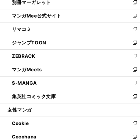
別冊マーガレット
く
で
ィ
い
新
開
ン
ウ
し
マンガMee公式サイト
く
ド
ィ
い
新
ウ
ン
ウ
し
リマコミ
で
ド
ィ
い
新
開
ウ
ン
ウ
し
ジャンプTOON
く
で
ド
ィ
い
新
開
ウ
ン
ウ
し
ZEBRACK
く
で
ド
ィ
い
新
開
ウ
ン
ウ
し
マンガMeets
く
で
ド
ィ
い
新
開
ウ
ン
ウ
し
S-MANGA
く
で
ド
ィ
い
新
開
ウ
ン
ウ
し
集英社コミック文庫
く
で
ド
ィ
い
新
開
ウ
ン
ウ
し
女性マンガ
く
で
ド
ィ
い
開
ウ
ン
ウ
Cookie
く
で
ド
ィ
新
開
ウ
ン
し
Cocohana
く
で
ド
い
新