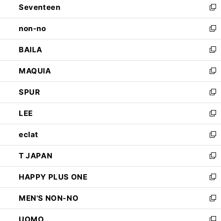
Seventeen
く
で
ド
新
開
ウ
し
non-no
く
で
い
新
開
ウ
し
BAILA
く
ィ
い
新
ン
ウ
し
MAQUIA
ド
ィ
い
新
ウ
ン
ウ
し
SPUR
で
ド
ィ
い
新
開
ウ
ン
ウ
し
LEE
く
で
ド
ィ
い
新
開
ウ
ン
ウ
し
eclat
く
で
ド
ィ
い
新
開
ウ
ン
ウ
し
T JAPAN
く
で
ド
ィ
い
新
開
ウ
ン
ウ
し
HAPPY PLUS ONE
く
で
ド
ィ
い
新
開
ウ
ン
ウ
し
MEN'S NON-NO
く
で
ド
ィ
い
新
開
ウ
ン
ウ
し
UOMO
く
で
ド
ィ
い