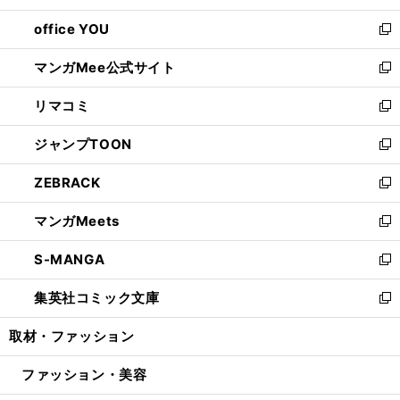
開
ウ
ウ
し
office YOU
く
で
ィ
い
新
開
ン
ウ
し
マンガMee公式サイト
く
ド
ィ
い
新
ウ
ン
ウ
し
リマコミ
で
ド
ィ
い
新
開
ウ
ン
ウ
し
ジャンプTOON
く
で
ド
ィ
い
新
開
ウ
ン
ウ
し
ZEBRACK
く
で
ド
ィ
い
新
開
ウ
ン
ウ
し
マンガMeets
く
で
ド
ィ
い
新
開
ウ
ン
ウ
し
S-MANGA
く
で
ド
ィ
い
新
開
ウ
ン
ウ
し
集英社コミック文庫
く
で
ド
ィ
い
新
開
ウ
ン
ウ
し
取材・ファッション
く
で
ド
ィ
い
開
ウ
ン
ウ
ファッション・美容
く
で
ド
ィ
開
ウ
ン