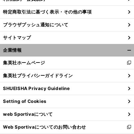
特定商取引法に基づく表示・その他の事項
ブラウザプッシュ通知について
サイトマップ
企業情報
開
く/
集英社ホームページ
新
閉
し
じ
集英社プライバシーガイドライン
い
る
ウ
SHUEISHA Privacy Guideline
ィ
】
、
。
前
へ
ン
Setting of Cookies
ド
ウ
web Sportivaについて
で
開
Web Sportivaについてのお問い合わせ
く
新