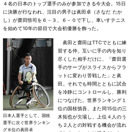
４名の日本のトップ選手のみが参加できる今大会。15日
に決勝が行なわれ、注目の男子は眞田卓（さなだ たか
し）が齋田悟司を６－３、６－０で下し、車いすテニス
を始めて10年の節目で大会初優勝を飾った。
眞田と齋田はTTCでともに練
習する仲。互いに手の内を知り
尽くした相手だけに、「齋田選
手のサーブがスライスからフラ
ットに変わり苦戦した」と眞
田。それでも時間とともに試合
を冷静にコントロールし、勝利
につなげた。世界ランキング１
位の国枝慎吾、また同15位の三
日本人選手として、国枝
木拓也が欠場し、上位４人のう
選手に次ぐ世界ランキン
ち２人との対戦する機会が流れ
グ８位の眞田卓