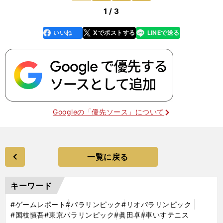
1 / 3
いいね
Xでポストする
LINEで送る
line
faceboo
x
k
Googleの「優先ソース」について
一覧に戻る
キーワード
#ゲームレポート
#パラリンピック
#リオパラリンピック
#国枝慎吾
#東京パラリンピック
#眞田卓
#車いすテニス