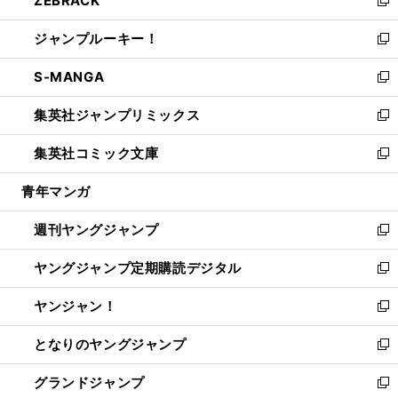
ZEBRACK
で
ド
ィ
い
新
開
ウ
ン
ウ
し
ジャンプルーキー！
く
で
ド
ィ
い
新
開
ウ
ン
ウ
し
S-MANGA
く
で
ド
ィ
い
新
開
ウ
ン
ウ
し
集英社ジャンプリミックス
く
で
ド
ィ
い
新
開
ウ
ン
ウ
し
集英社コミック文庫
く
で
ド
ィ
い
新
開
ウ
ン
ウ
し
青年マンガ
く
で
ド
ィ
い
開
ウ
ン
ウ
週刊ヤングジャンプ
く
で
ド
ィ
新
開
ウ
ン
し
ヤングジャンプ定期購読デジタル
く
で
ド
い
新
開
ウ
ウ
し
ヤンジャン！
く
で
ィ
い
新
開
ン
ウ
し
となりのヤングジャンプ
く
ド
ィ
い
新
ウ
ン
ウ
し
グランドジャンプ
で
ド
ィ
い
新