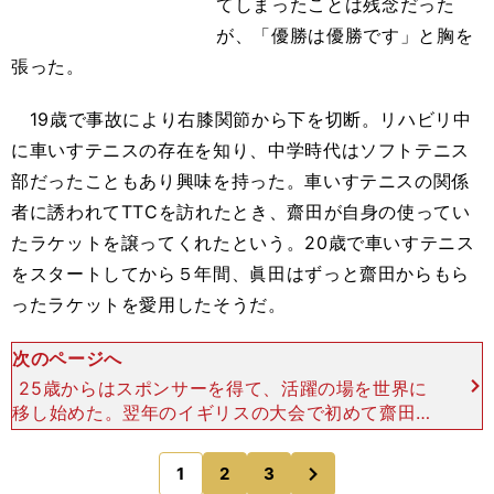
てしまったことは残念だった
が、「優勝は優勝です」と胸を
張った。
19歳で事故により右膝関節から下を切断。リハビリ中
に車いすテニスの存在を知り、中学時代はソフトテニス
部だったこともあり興味を持った。車いすテニスの関係
者に誘われてTTCを訪れたとき、齋田が自身の使ってい
たラケットを譲ってくれたという。20歳で車いすテニス
をスタートしてから５年間、眞田はずっと齋田からもら
ったラケットを愛用したそうだ。
次のページへ
25歳からはスポンサーを得て、活躍の場を世界に
移し始めた。翌年のイギリスの大会で初めて齋田に
勝利したことは今でも忘れない。齋田は日本におけ
る車いすテニス界のパイオニアであり、2004年ア
次
1
2
3
のページへ
テネパラリンピ