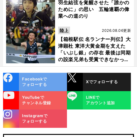
羽生結弦を覚醒させた「誰かの
ために」の思い 五輪連覇の偉
業への道のり
陸上
2026.08.06更新
【箱根駅伝 名ランナー列伝】大
津顕杜 東洋大黄金期を支えた
「いぶし銀」の存在 最後は同期
の設楽兄弟も受賞できなかった
金栗杯に輝く
cebo
X
Facebookで
Xでフォローする
ok
フォローする
uTube
LINE
YouTubeで
LINEで
チャンネル登録
アカウント追加
stagra
Instagramで
m
フォローする