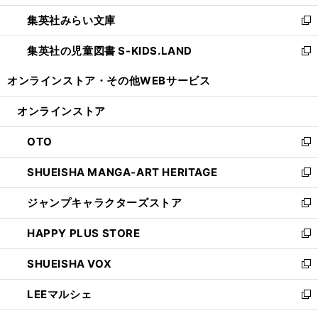
開
ウ
ン
ウ
集英社みらい文庫
く
で
ド
ィ
新
開
ウ
ン
し
集英社の児童図書 S-KIDS.LAND
く
で
ド
い
新
開
ウ
ウ
し
オンラインストア・
その他WEBサービス
く
で
ィ
い
開
ン
ウ
オンラインストア
く
ド
ィ
ウ
ン
OTO
で
ド
新
開
ウ
し
SHUEISHA MANGA-ART HERITAGE
く
で
い
新
開
ウ
し
ジャンプキャラクターズストア
く
ィ
い
新
ン
ウ
し
HAPPY PLUS STORE
ド
ィ
い
新
ウ
ン
ウ
し
SHUEISHA VOX
で
ド
ィ
い
新
開
ウ
ン
ウ
し
LEEマルシェ
く
で
ド
ィ
い
新
開
ウ
ン
ウ
し