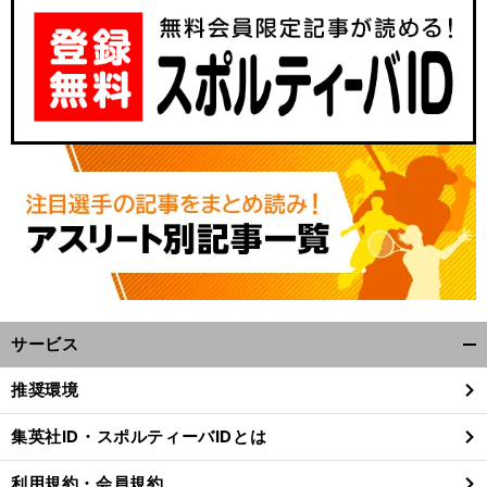
サービス
開
く/
推奨環境
閉
じ
集英社ID・スポルティーバIDとは
る
利用規約・会員規約