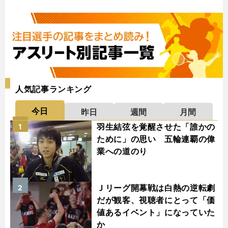
人気記事ランキング
今日
昨日
週間
月間
羽生結弦を覚醒させた「誰かの
1
ために」の思い 五輪連覇の偉
業への道のり
Ｊリーグ開幕戦は白熱の逆転劇
2
だが観客、視聴者にとって「価
値あるイベント」になっていた
か