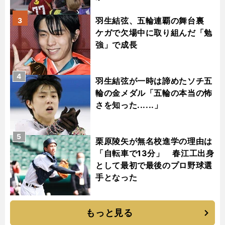
羽生結弦、五輪連覇の舞台裏
3
ケガで欠場中に取り組んだ「勉
強」で成長
4
羽生結弦が一時は諦めたソチ五
輪の金メダル「五輪の本当の怖
さを知った......」
5
栗原陵矢が無名校進学の理由は
「自転車で13分」 春江工出身
として最初で最後のプロ野球選
手となった
もっと見る