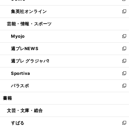
新
開
ウ
ン
ウ
し
集英社オンライン
く
で
ド
ィ
い
新
開
ウ
ン
ウ
し
芸能・情報・スポーツ
く
で
ド
ィ
い
開
ウ
ン
ウ
Myojo
く
で
ド
ィ
新
開
ウ
ン
し
週プレNEWS
く
で
ド
い
新
開
ウ
ウ
し
週プレ グラジャパ!
く
で
ィ
い
新
開
ン
ウ
し
Sportiva
く
ド
ィ
い
新
ウ
ン
ウ
し
パラスポ
で
ド
ィ
い
新
開
ウ
ン
ウ
し
書籍
く
で
ド
ィ
い
開
ウ
ン
ウ
文芸・文庫・総合
く
で
ド
ィ
開
ウ
ン
すばる
く
で
ド
新
開