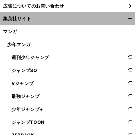
し
広告についてのお問い合わせ
い
ウ
集英社サイト
ィ
開
ン
く/
マンガ
ド
閉
ウ
じ
少年マンガ
で
る
開
週刊少年ジャンプ
く
新
し
ジャンプSQ
い
新
ウ
し
Vジャンプ
ィ
い
新
ン
ウ
し
最強ジャンプ
ド
ィ
い
新
ウ
ン
ウ
し
少年ジャンプ+
で
ド
ィ
い
新
開
ウ
ン
ウ
し
ジャンプTOON
く
で
ド
ィ
い
新
開
ウ
ン
ウ
し
く