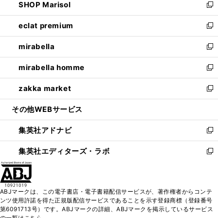
SHOP Marisol
く
で
ド
ィ
い
新
開
ウ
ン
ウ
し
eclat premium
く
で
ド
ィ
い
新
開
ウ
ン
ウ
し
mirabella
く
で
ド
ィ
い
新
開
ウ
ン
ウ
し
mirabella homme
く
で
ド
ィ
い
新
開
ウ
ン
ウ
し
zakka market
く
で
ド
ィ
い
新
開
ウ
ン
ウ
し
その他WEBサービス
く
で
ド
ィ
い
開
ウ
ン
ウ
集英社アドナビ
く
で
ド
ィ
新
開
ウ
ン
し
集英社エディターズ・ラボ
く
で
ド
い
新
開
ウ
ウ
し
く
で
ィ
い
開
ン
ウ
ABJマークは、この電子書店・電子書籍配信サービスが、著作権者からコンテ
く
ド
ィ
ンツ使用許諾を得た正規版配信サービスであることを示す登録商標（登録番号
ウ
ン
第6091713号）です。ABJマークの詳細、ABJマークを掲示しているサービス
で
ド
の一覧はこちら。