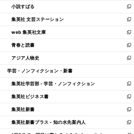
ウ
し
小説すばる
く
で
い
新
開
ウ
し
集英社 文芸ステーション
く
ィ
い
新
ン
ウ
し
web 集英社文庫
ド
ィ
い
新
ウ
ン
ウ
し
青春と読書
で
ド
ィ
い
新
開
ウ
ン
ウ
し
アジア人物史
く
で
ド
ィ
い
新
開
ウ
ン
ウ
し
学芸・ノンフィクション・新書
く
で
ド
ィ
い
開
ウ
ン
ウ
集英社学芸部 - 学芸・ノンフィクション
く
で
ド
ィ
新
開
ウ
ン
し
集英社ビジネス書
く
で
ド
い
新
開
ウ
ウ
し
集英社新書
く
で
ィ
い
新
開
ン
ウ
し
集英社新書プラス - 知の水先案内人
く
ド
ィ
い
新
ウ
ン
ウ
し