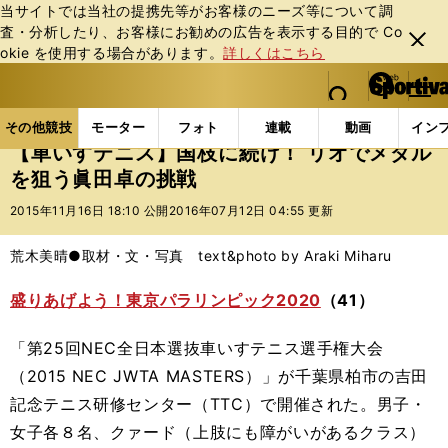
当サイトでは当社の提携先等がお客様のニーズ等について調
査・分析したり、お客様にお勧めの広告を表⽰する⽬的で Co
閉じ
okie を使⽤する場合があります。
詳しくはこちら
る
マイペ
web Sportiva (webスポルティーバ)
検索
メニュ
we
ー
その他競技の記事一覧
パラスポーツ
【車いすテニス
b
ジ
その他競技
モーター
フォト
連載
動画
イン
ス
【車いすテニス】国枝に続け！ リオでメダル
ポ
を狙う眞田卓の挑戦
ル
テ
2015年11月16日 18:10 公開
2016年07月12日 04:55 更新
ィ
ー
荒木美晴●取材・文・写真 text&photo by Araki Miharu
バ
盛りあげよう！東京パラリンピック2020
（41）
「第25回NEC全日本選抜車いすテニス選手権大会
（2015 NEC JWTA MASTERS）」が千葉県柏市の吉田
記念テニス研修センター（TTC）で開催された。男子・
女子各８名、クァード（上肢にも障がいがあるクラス）