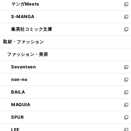
マンガMeets
く
で
ド
ィ
い
新
開
ウ
ン
ウ
し
S-MANGA
く
で
ド
ィ
い
新
開
ウ
ン
ウ
し
集英社コミック文庫
く
で
ド
ィ
い
新
開
ウ
ン
ウ
し
取材・ファッション
く
で
ド
ィ
い
開
ウ
ン
ウ
ファッション・美容
く
で
ド
ィ
開
ウ
ン
Seventeen
く
で
ド
新
開
ウ
し
non-no
く
で
い
新
開
ウ
し
BAILA
く
ィ
い
新
ン
ウ
し
MAQUIA
ド
ィ
い
新
ウ
ン
ウ
し
SPUR
で
ド
ィ
い
新
開
ウ
ン
ウ
し
LEE
く
で
ド
ィ
い