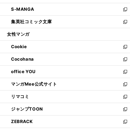
開
ウ
ン
ウ
し
S-MANGA
く
で
ド
ィ
い
新
開
ウ
ン
ウ
し
集英社コミック文庫
く
で
ド
ィ
い
新
開
ウ
ン
ウ
し
女性マンガ
く
で
ド
ィ
い
開
ウ
ン
ウ
Cookie
く
で
ド
ィ
新
開
ウ
ン
し
Cocohana
く
で
ド
い
新
開
ウ
ウ
し
office YOU
く
で
ィ
い
新
開
ン
ウ
し
マンガMee公式サイト
く
ド
ィ
い
新
ウ
ン
ウ
し
リマコミ
で
ド
ィ
い
新
開
ウ
ン
ウ
し
ジャンプTOON
く
で
ド
ィ
い
新
開
ウ
ン
ウ
し
ZEBRACK
く
で
ド
ィ
い
新
開
ウ
ン
ウ
し