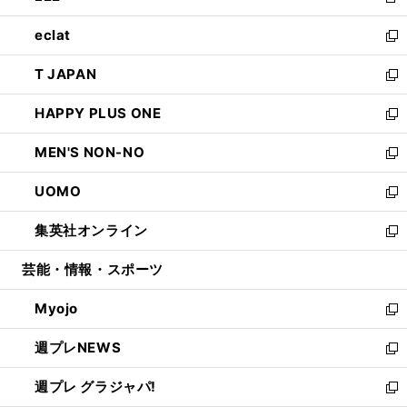
新
開
ウ
ン
ウ
し
eclat
く
で
ド
ィ
い
新
開
ウ
ン
ウ
し
T JAPAN
く
で
ド
ィ
い
新
開
ウ
ン
ウ
し
HAPPY PLUS ONE
く
で
ド
ィ
い
新
開
ウ
ン
ウ
し
MEN'S NON-NO
く
で
ド
ィ
い
新
開
ウ
ン
ウ
し
UOMO
く
で
ド
ィ
い
新
開
ウ
ン
ウ
し
集英社オンライン
く
で
ド
ィ
い
新
開
ウ
ン
ウ
し
芸能・情報・スポーツ
く
で
ド
ィ
い
開
ウ
ン
ウ
Myojo
く
で
ド
ィ
新
開
ウ
ン
し
週プレNEWS
く
で
ド
い
新
開
ウ
ウ
し
週プレ グラジャパ!
く
で
ィ
い
新
開