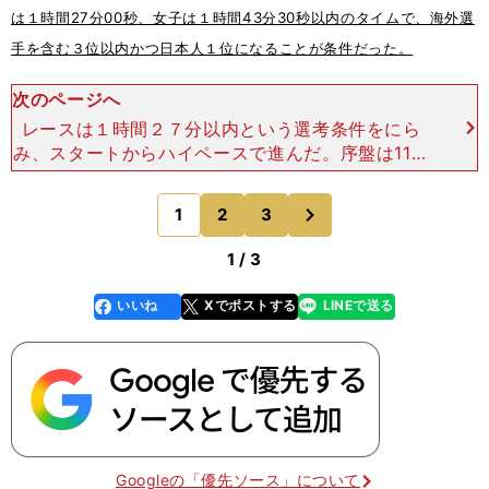
は１時間27分00秒、女子は１時間43分30秒以内のタイムで、海外選
手を含む３位以内かつ日本人１位になることが条件だった。
次のページへ
レースは１時間２７分以内という選考条件をにら
み、スタートからハイペースで進んだ。序盤は11人
のトップ集団だったが、気温25度を超える暑さも
あり、集団は徐々に小さくなり、中間点ではフグや
次
1
2
3
のページへ
山本ら５選手に絞
1 / 3
いいね
Xでポストする
LINEで送る
line
faceboo
x
k
Googleの「優先ソース」について