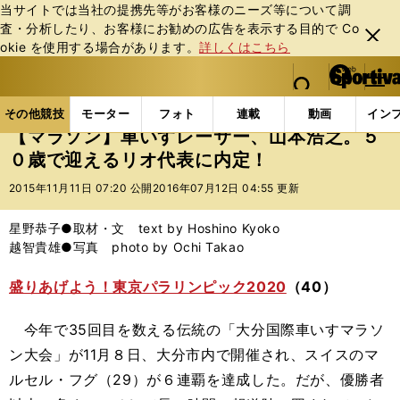
当サイトでは当社の提携先等がお客様のニーズ等について調
査・分析したり、お客様にお勧めの広告を表⽰する⽬的で Co
閉じ
okie を使⽤する場合があります。
詳しくはこちら
る
マイペ
web Sportiva (webスポルティーバ)
検索
メニュ
we
ー
その他競技の記事一覧
パラスポーツ
【マラソン】
b
ジ
その他競技
モーター
フォト
連載
動画
イン
ス
【マラソン】車いすレーサー、山本浩之。５
ポ
０歳で迎えるリオ代表に内定！
ル
テ
2015年11月11日 07:20 公開
2016年07月12日 04:55 更新
ィ
ー
星野恭子●取材・文 text by Hoshino Kyoko
バ
越智貴雄●写真 photo by Ochi Takao
盛りあげよう！東京パラリンピック2020
（40）
今年で35回目を数える伝統の「大分国際車いすマラソ
ン大会」が11月８日、大分市内で開催され、スイスのマ
ルセル・フグ（29）が６連覇を達成した。だが、優勝者