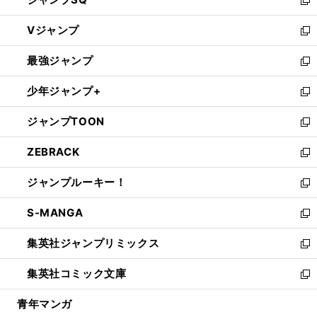
い
新
ウ
し
Vジャンプ
ィ
い
新
ン
ウ
し
最強ジャンプ
ド
ィ
い
新
ウ
ン
ウ
し
少年ジャンプ+
で
ド
ィ
い
新
開
ウ
ン
ウ
し
ジャンプTOON
く
で
ド
ィ
い
新
開
ウ
ン
ウ
し
ZEBRACK
く
で
ド
ィ
い
新
開
ウ
ン
ウ
し
ジャンプルーキー！
く
で
ド
ィ
い
新
開
ウ
ン
ウ
し
S-MANGA
く
で
ド
ィ
い
新
開
ウ
ン
ウ
し
集英社ジャンプリミックス
く
で
ド
ィ
い
新
開
ウ
ン
ウ
し
集英社コミック文庫
く
で
ド
ィ
い
新
開
ウ
ン
ウ
し
青年マンガ
く
で
ド
ィ
い