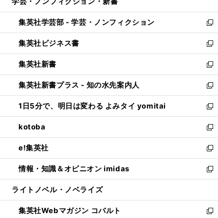
学芸・ノンフィクション・新書
く
で
ド
ィ
い
開
ウ
ン
ウ
集英社学芸部 - 学芸・ノンフィクション
く
で
ド
ィ
新
開
ウ
ン
し
集英社ビジネス書
く
で
ド
い
新
開
ウ
ウ
し
集英社新書
く
で
ィ
い
新
開
ン
ウ
し
集英社新書プラス - 知の水先案内人
く
ド
ィ
い
新
ウ
ン
ウ
し
1日5分で、明日は変わる よみタイ yomitai
で
ド
ィ
い
新
開
ウ
ン
ウ
し
kotoba
く
で
ド
ィ
い
新
開
ウ
ン
ウ
し
e!集英社
く
で
ド
ィ
い
新
開
ウ
ン
ウ
し
情報・知識＆オピニオン imidas
く
で
ド
ィ
い
新
開
ウ
ン
ウ
し
ライトノベル・ノベライズ
く
で
ド
ィ
い
開
ウ
ン
ウ
集英社Webマガジン コバルト
く
で
ド
ィ
新