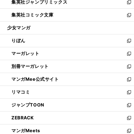
集英社ジャンプリミックス
く
で
ド
ィ
い
新
開
ウ
ン
ウ
し
集英社コミック文庫
く
で
ド
ィ
い
新
開
ウ
ン
ウ
し
少女マンガ
く
で
ド
ィ
い
開
ウ
ン
ウ
りぼん
く
で
ド
ィ
新
開
ウ
ン
し
マーガレット
く
で
ド
い
新
開
ウ
ウ
し
別冊マーガレット
く
で
ィ
い
新
開
ン
ウ
し
マンガMee公式サイト
く
ド
ィ
い
新
ウ
ン
ウ
し
リマコミ
で
ド
ィ
い
新
開
ウ
ン
ウ
し
ジャンプTOON
く
で
ド
ィ
い
新
開
ウ
ン
ウ
し
ZEBRACK
く
で
ド
ィ
い
新
開
ウ
ン
ウ
し
マンガMeets
く
で
ド
ィ
い
新