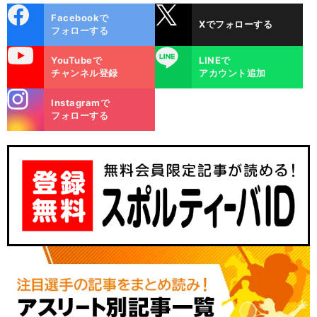
cebo
X
Facebookで
Xでフォローする
ok
フォローする
uTube
LINE
YouTubeで
LINEで
チャンネル登録
アカウント追加
stagra
Instagramで
m
フォローする