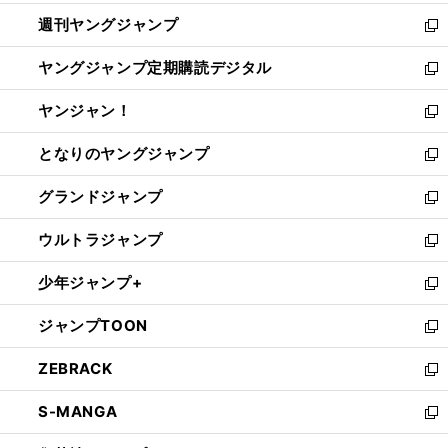
開
ウ
ン
ウ
週刊ヤングジャンプ
く
で
ド
ィ
新
開
ウ
ン
し
ヤングジャンプ定期購読デジタル
く
で
ド
い
新
開
ウ
ウ
し
ヤンジャン！
く
で
ィ
い
新
開
ン
ウ
し
となりのヤングジャンプ
く
ド
ィ
い
新
ウ
ン
ウ
し
グランドジャンプ
で
ド
ィ
い
新
開
ウ
ン
ウ
し
ウルトラジャンプ
く
で
ド
ィ
い
新
開
ウ
ン
ウ
し
少年ジャンプ+
く
で
ド
ィ
い
新
開
ウ
ン
ウ
し
ジャンプTOON
く
で
ド
ィ
い
新
開
ウ
ン
ウ
し
ZEBRACK
く
で
ド
ィ
い
新
開
ウ
ン
ウ
し
S-MANGA
く
で
ド
ィ
い
新
開
ウ
ン
ウ
し