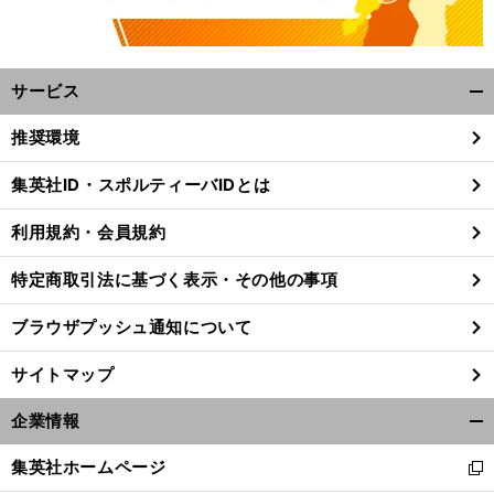
サービス
開
く/
推奨環境
閉
じ
集英社ID・スポルティーバIDとは
る
利用規約・会員規約
特定商取引法に基づく表示・その他の事項
ブラウザプッシュ通知について
サイトマップ
企業情報
開
、
く/
前
集英社ホームページ
へ
新
閉