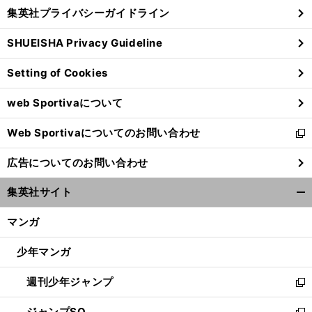
し
じ
集英社プライバシーガイドライン
い
る
ウ
SHUEISHA Privacy Guideline
ィ
ン
Setting of Cookies
ド
ウ
web Sportivaについて
で
開
Web Sportivaについてのお問い合わせ
く
新
し
広告についてのお問い合わせ
い
ウ
集英社サイト
ィ
開
ン
く/
マンガ
ド
閉
ウ
じ
少年マンガ
で
る
開
週刊少年ジャンプ
く
新
し
ジャンプSQ