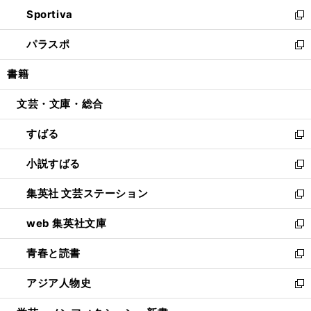
ン
ウ
し
Sportiva
く
ド
ィ
い
新
ウ
ン
ウ
し
パラスポ
で
ド
ィ
い
新
開
ウ
ン
ウ
し
書籍
く
で
ド
ィ
い
開
ウ
ン
ウ
文芸・文庫・総合
く
で
ド
ィ
開
ウ
ン
すばる
く
で
ド
新
開
ウ
し
小説すばる
く
で
い
新
開
ウ
し
集英社 文芸ステーション
く
ィ
い
新
ン
ウ
し
web 集英社文庫
ド
ィ
い
新
ウ
ン
ウ
し
青春と読書
で
ド
ィ
い
新
開
ウ
ン
ウ
し
アジア人物史
く
で
ド
ィ
い
新
開
ウ
ン
ウ
し