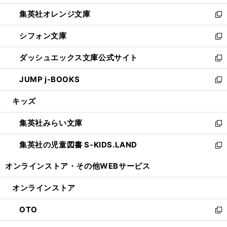
開
ウ
ン
し
集英社オレンジ文庫
く
で
ド
い
新
開
ウ
ウ
し
シフォン文庫
く
で
ィ
い
新
開
ン
ウ
し
ダッシュエックス文庫公式サイト
く
ド
ィ
い
新
ウ
ン
ウ
し
JUMP j-BOOKS
で
ド
ィ
い
新
開
ウ
ン
ウ
し
キッズ
く
で
ド
ィ
い
開
ウ
ン
ウ
集英社みらい文庫
く
で
ド
ィ
新
開
ウ
ン
し
集英社の児童図書 S-KIDS.LAND
く
で
ド
い
新
開
ウ
ウ
し
オンラインストア・
その他WEBサービス
く
で
ィ
い
開
ン
ウ
オンラインストア
く
ド
ィ
ウ
ン
OTO
で
ド
新
開
ウ
し