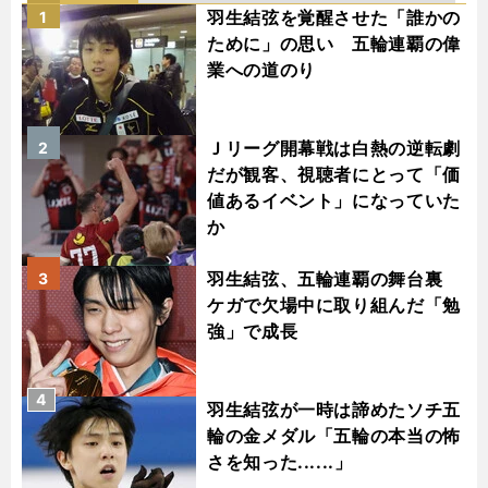
羽生結弦を覚醒させた「誰かの
1
ために」の思い 五輪連覇の偉
業への道のり
Ｊリーグ開幕戦は白熱の逆転劇
2
だが観客、視聴者にとって「価
値あるイベント」になっていた
か
羽生結弦、五輪連覇の舞台裏
3
ケガで欠場中に取り組んだ「勉
強」で成長
4
羽生結弦が一時は諦めたソチ五
輪の金メダル「五輪の本当の怖
さを知った......」