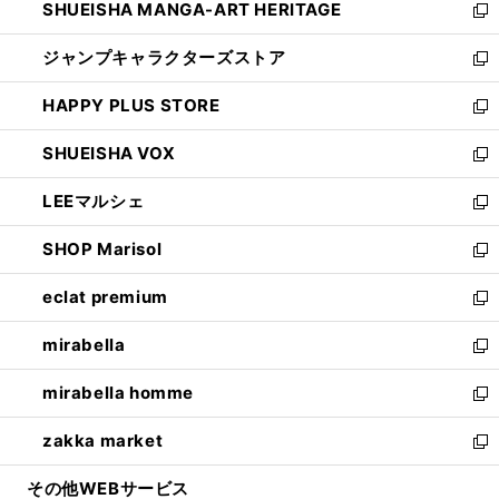
SHUEISHA MANGA-ART HERITAGE
く
で
い
新
開
ウ
し
ジャンプキャラクターズストア
く
ィ
い
新
ン
ウ
し
HAPPY PLUS STORE
ド
ィ
い
新
ウ
ン
ウ
し
SHUEISHA VOX
で
ド
ィ
い
新
開
ウ
ン
ウ
し
LEEマルシェ
く
で
ド
ィ
い
新
開
ウ
ン
ウ
し
SHOP Marisol
く
で
ド
ィ
い
新
開
ウ
ン
ウ
し
eclat premium
く
で
ド
ィ
い
新
開
ウ
ン
ウ
し
mirabella
く
で
ド
ィ
い
新
開
ウ
ン
ウ
し
mirabella homme
く
で
ド
ィ
い
新
開
ウ
ン
ウ
し
zakka market
く
で
ド
ィ
い
新
開
ウ
ン
ウ
し
その他WEBサービス
く
で
ド
ィ
い