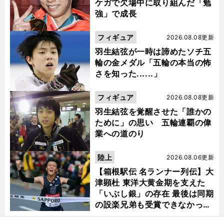
ケガで欠場中に取り組んだ「勉
強」で成長
フィギュア
2026.08.08更新
羽生結弦が一時は諦めたソチ五
輪の金メダル「五輪の本当の怖
さを知った......」
フィギュア
2026.08.08更新
羽生結弦を覚醒させた「誰かの
ために」の思い 五輪連覇の偉
業への道のり
陸上
2026.08.06更新
【箱根駅伝 名ランナー列伝】大
津顕杜 東洋大黄金期を支えた
「いぶし銀」の存在 最後は同期
の設楽兄弟も受賞できなかった
金栗杯に輝く