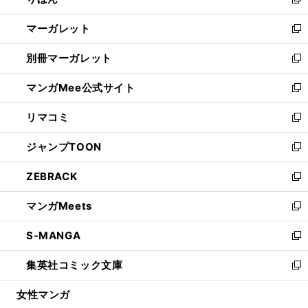
ィ
新
開
ウ
ン
し
マーガレット
く
で
ド
い
新
開
ウ
ウ
し
別冊マーガレット
く
で
ィ
い
新
開
ン
ウ
し
マンガMee公式サイト
く
ド
ィ
い
新
ウ
ン
ウ
し
リマコミ
で
ド
ィ
い
新
開
ウ
ン
ウ
し
ジャンプTOON
く
で
ド
ィ
い
新
開
ウ
ン
ウ
し
ZEBRACK
く
で
ド
ィ
い
新
開
ウ
ン
ウ
し
マンガMeets
く
で
ド
ィ
い
新
開
ウ
ン
ウ
し
S-MANGA
く
で
ド
ィ
い
新
開
ウ
ン
ウ
し
集英社コミック文庫
く
で
ド
ィ
い
新
開
ウ
ン
ウ
し
女性マンガ
く
で
ド
ィ
い