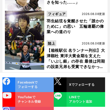
さを知った......」
フィギュア
2026.08.08更新
羽生結弦を覚醒させた「誰かの
ために」の思い 五輪連覇の偉
業への道のり
陸上
2026.08.06更新
【箱根駅伝 名ランナー列伝】大
津顕杜 東洋大黄金期を支えた
「いぶし銀」の存在 最後は同期
の設楽兄弟も受賞できなかった
金栗杯に輝く
cebo
X
Facebookで
Xでフォローする
ok
フォローする
uTube
LINE
YouTubeで
LINEで
チャンネル登録
アカウント追加
stagra