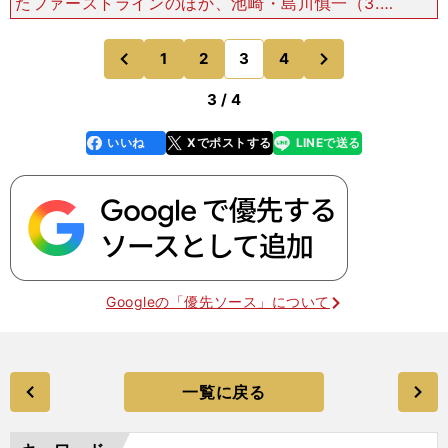
たファーストラインのほか、池崎・島川慎一（3.0
／40歳／BLITZ）・若山・今井のライン、池・佐
藤佳人（2.0／34歳／BLAST）・庄子健（2.0／3
次
1
2
3
4
のページへ
のページへ
前
3 / 4
いいね
Xでポストする
LINEで送る
line
faceboo
x
k
Googleの「優先ソース」について
一覧に戻る