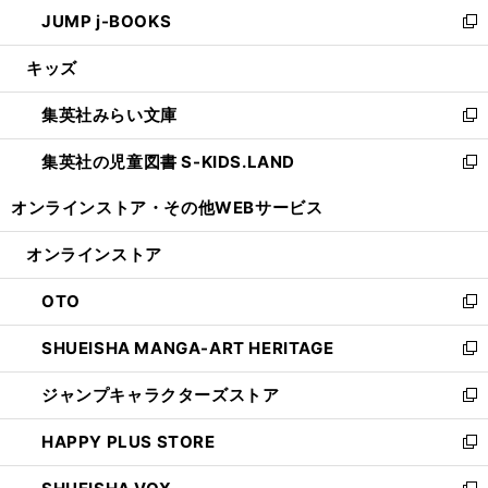
ウ
し
JUMP j-BOOKS
で
ド
ィ
い
新
開
ウ
ン
ウ
し
キッズ
く
で
ド
ィ
い
開
ウ
ン
ウ
集英社みらい文庫
く
で
ド
ィ
新
開
ウ
ン
し
集英社の児童図書 S-KIDS.LAND
く
で
ド
い
新
開
ウ
ウ
し
オンラインストア・
その他WEBサービス
く
で
ィ
い
開
ン
ウ
オンラインストア
く
ド
ィ
ウ
ン
OTO
で
ド
新
開
ウ
し
SHUEISHA MANGA-ART HERITAGE
く
で
い
新
開
ウ
し
ジャンプキャラクターズストア
く
ィ
い
新
ン
ウ
し
HAPPY PLUS STORE
ド
ィ
い
新
ウ
ン
ウ
し