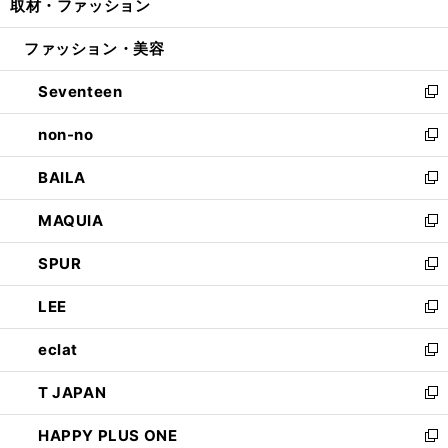
取材・ファッション
く
で
ド
ィ
い
開
ウ
ン
ウ
ファッション・美容
く
で
ド
ィ
開
ウ
ン
Seventeen
く
で
ド
新
開
ウ
し
non-no
く
で
い
新
開
ウ
し
BAILA
く
ィ
い
新
ン
ウ
し
MAQUIA
ド
ィ
い
新
ウ
ン
ウ
し
SPUR
で
ド
ィ
い
新
開
ウ
ン
ウ
し
LEE
く
で
ド
ィ
い
新
開
ウ
ン
ウ
し
eclat
く
で
ド
ィ
い
新
開
ウ
ン
ウ
し
T JAPAN
く
で
ド
ィ
い
新
開
ウ
ン
ウ
し
HAPPY PLUS ONE
く
で
ド
ィ
い
新