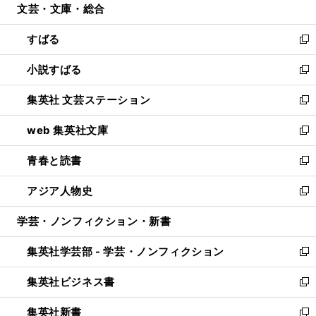
文芸・文庫・総合
く
で
ド
ィ
開
ウ
ン
すばる
く
で
ド
新
開
ウ
し
小説すばる
く
で
い
新
開
ウ
し
集英社 文芸ステーション
く
ィ
い
新
ン
ウ
し
web 集英社文庫
ド
ィ
い
新
ウ
ン
ウ
し
青春と読書
で
ド
ィ
い
新
開
ウ
ン
ウ
し
アジア人物史
く
で
ド
ィ
い
新
開
ウ
ン
ウ
し
学芸・ノンフィクション・新書
く
で
ド
ィ
い
開
ウ
ン
ウ
集英社学芸部 - 学芸・ノンフィクション
く
で
ド
ィ
新
開
ウ
ン
し
集英社ビジネス書
く
で
ド
い
新
開
ウ
ウ
し
集英社新書
く
で
ィ
い
新