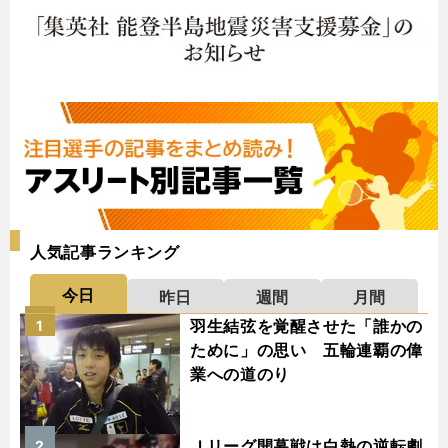
人気記事ランキング
今日
昨日
週間
月間
羽生結弦を覚醒させた「誰かの
1
ために」の思い 五輪連覇の偉
業への道のり
Ｊリーグ開幕戦は白熱の逆転劇
2