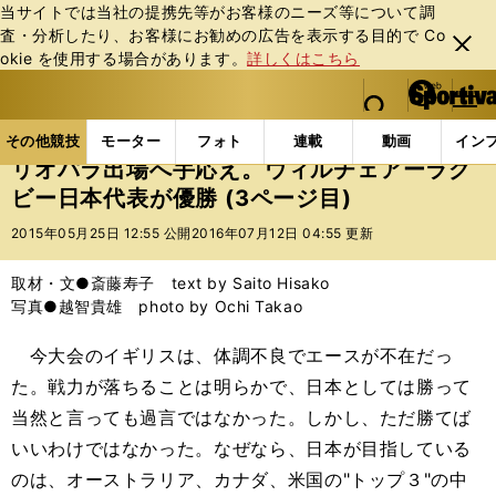
当サイトでは当社の提携先等がお客様のニーズ等について調
査・分析したり、お客様にお勧めの広告を表⽰する⽬的で Co
閉じ
okie を使⽤する場合があります。
詳しくはこちら
る
マイペ
web Sportiva (webスポルティーバ)
検索
メニュ
we
ー
その他競技の記事一覧
パラスポーツ
リオパラ出場
b
ジ
その他競技
モーター
フォト
連載
動画
イン
ス
リオパラ出場へ手応え。ウィルチェアーラグ
ポ
ビー日本代表が優勝 (3ページ目)
ル
テ
2015年05月25日 12:55 公開
2016年07月12日 04:55 更新
ィ
ー
取材・文●斎藤寿子 text by Saito Hisako
バ
写真●越智貴雄 photo by Ochi Takao
今大会のイギリスは、体調不良でエースが不在だっ
た。戦力が落ちることは明らかで、日本としては勝って
当然と言っても過言ではなかった。しかし、ただ勝てば
いいわけではなかった。なぜなら、日本が目指している
のは、オーストラリア、カナダ、米国の"トップ３"の中