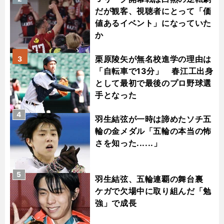
だが観客、視聴者にとって「価
値あるイベント」になっていた
か
栗原陵矢が無名校進学の理由は
3
「自転車で13分」 春江工出身
として最初で最後のプロ野球選
手となった
4
羽生結弦が一時は諦めたソチ五
輪の金メダル「五輪の本当の怖
さを知った......」
5
羽生結弦、五輪連覇の舞台裏
ケガで欠場中に取り組んだ「勉
強」で成長