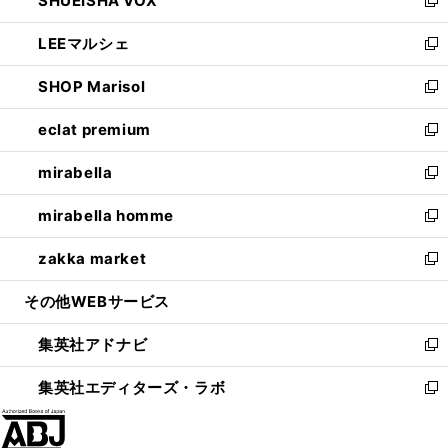
SHUEISHA VOX
で
ド
ィ
い
新
開
ウ
ン
ウ
し
LEEマルシェ
く
で
ド
ィ
い
新
開
ウ
ン
ウ
し
SHOP Marisol
く
で
ド
ィ
い
新
開
ウ
ン
ウ
し
eclat premium
く
で
ド
ィ
い
新
開
ウ
ン
ウ
し
mirabella
く
で
ド
ィ
い
新
開
ウ
ン
ウ
し
mirabella homme
く
で
ド
ィ
い
新
開
ウ
ン
ウ
し
zakka market
く
で
ド
ィ
い
新
開
ウ
ン
ウ
し
その他WEBサービス
く
で
ド
ィ
い
開
ウ
ン
ウ
集英社アドナビ
く
で
ド
ィ
新
開
ウ
ン
し
集英社エディターズ・ラボ
く
で
ド
い
新
開
ウ
ウ
し
く
で
ィ
い