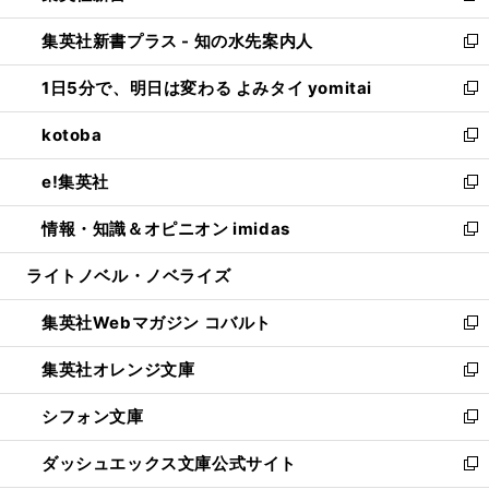
開
ン
ウ
し
集英社新書プラス - 知の水先案内人
く
ド
ィ
い
新
ウ
ン
ウ
し
1日5分で、明日は変わる よみタイ yomitai
で
ド
ィ
い
新
開
ウ
ン
ウ
し
kotoba
く
で
ド
ィ
い
新
開
ウ
ン
ウ
し
e!集英社
く
で
ド
ィ
い
新
開
ウ
ン
ウ
し
情報・知識＆オピニオン imidas
く
で
ド
ィ
い
新
開
ウ
ン
ウ
し
ライトノベル・ノベライズ
く
で
ド
ィ
い
開
ウ
ン
ウ
集英社Webマガジン コバルト
く
で
ド
ィ
新
開
ウ
ン
し
集英社オレンジ文庫
く
で
ド
い
新
開
ウ
ウ
し
シフォン文庫
く
で
ィ
い
新
開
ン
ウ
し
ダッシュエックス文庫公式サイト
く
ド
ィ
い
新
ウ
ン