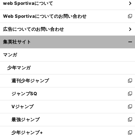
web Sportivaについて
で
開
Web Sportivaについてのお問い合わせ
く
新
し
広告についてのお問い合わせ
い
ウ
集英社サイト
ィ
開
ン
く/
マンガ
ド
閉
ウ
じ
少年マンガ
で
る
開
週刊少年ジャンプ
く
新
し
ジャンプSQ
い
新
ウ
し
Vジャンプ
ィ
い
新
ン
ウ
し
最強ジャンプ
ド
ィ
い
新
ウ
ン
ウ
し
少年ジャンプ+
で
ド
ィ
い
新