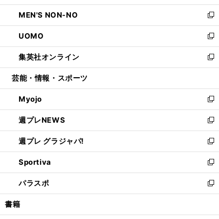
開
ウ
ン
ウ
し
MEN'S NON-NO
く
で
ド
ィ
い
新
開
ウ
ン
ウ
し
UOMO
く
で
ド
ィ
い
新
開
ウ
ン
ウ
し
集英社オンライン
く
で
ド
ィ
い
新
開
ウ
ン
ウ
し
芸能・情報・スポーツ
く
で
ド
ィ
い
開
ウ
ン
ウ
Myojo
く
で
ド
ィ
新
開
ウ
ン
し
週プレNEWS
く
で
ド
い
新
開
ウ
ウ
し
週プレ グラジャパ!
く
で
ィ
い
新
開
ン
ウ
し
Sportiva
く
ド
ィ
い
新
ウ
ン
ウ
し
パラスポ
で
ド
ィ
い
新
開
ウ
ン
ウ
し
書籍
く
で
ド
ィ
い
開
ウ
ン
ウ