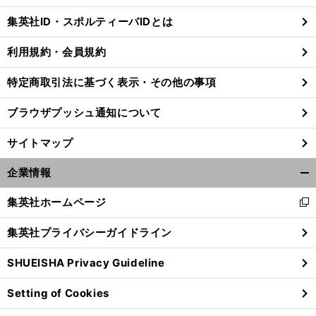
じ
集英社ID・スポルティーバIDとは
る
利用規約・会員規約
特定商取引法に基づく表示・その他の事項
ブラウザプッシュ通知について
サイトマップ
企業情報
開
く/
集英社ホームページ
新
閉
し
じ
集英社プライバシーガイドライン
い
る
前
ウ
へ
SHUEISHA Privacy Guideline
ィ
ン
Setting of Cookies
ド
ウ