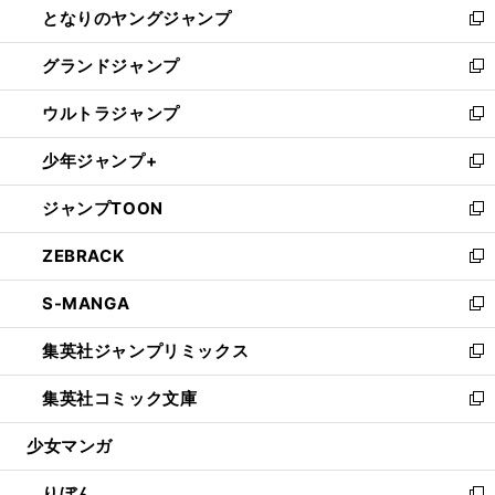
となりのヤングジャンプ
く
ド
ィ
い
新
ウ
ン
ウ
し
グランドジャンプ
で
ド
ィ
い
新
開
ウ
ン
ウ
し
ウルトラジャンプ
く
で
ド
ィ
い
新
開
ウ
ン
ウ
し
少年ジャンプ+
く
で
ド
ィ
い
新
開
ウ
ン
ウ
し
ジャンプTOON
く
で
ド
ィ
い
新
開
ウ
ン
ウ
し
ZEBRACK
く
で
ド
ィ
い
新
開
ウ
ン
ウ
し
S-MANGA
く
で
ド
ィ
い
新
開
ウ
ン
ウ
し
集英社ジャンプリミックス
く
で
ド
ィ
い
新
開
ウ
ン
ウ
し
集英社コミック文庫
く
で
ド
ィ
い
新
開
ウ
ン
ウ
し
少女マンガ
く
で
ド
ィ
い
開
ウ
ン
ウ
りぼん
く
で
ド