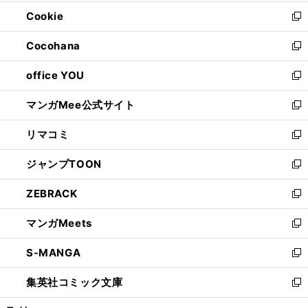
開
ウ
ン
ウ
Cookie
く
で
ド
ィ
新
開
ウ
ン
し
Cocohana
く
で
ド
い
新
開
ウ
ウ
し
office YOU
く
で
ィ
い
新
開
ン
ウ
し
マンガMee公式サイト
く
ド
ィ
い
新
ウ
ン
ウ
し
リマコミ
で
ド
ィ
い
新
開
ウ
ン
ウ
し
ジャンプTOON
く
で
ド
ィ
い
新
開
ウ
ン
ウ
し
ZEBRACK
く
で
ド
ィ
い
新
開
ウ
ン
ウ
し
マンガMeets
く
で
ド
ィ
い
新
開
ウ
ン
ウ
し
S-MANGA
く
で
ド
ィ
い
新
開
ウ
ン
ウ
し
集英社コミック文庫
く
で
ド
ィ
い
新
開
ウ
ン
ウ
し