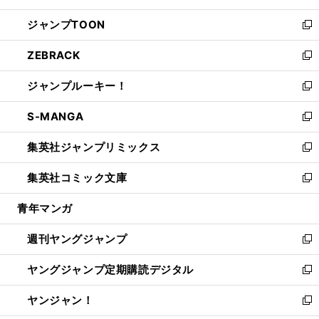
開
ウ
ン
ウ
し
ジャンプTOON
く
で
ド
ィ
い
新
開
ウ
ン
ウ
し
ZEBRACK
く
で
ド
ィ
い
新
開
ウ
ン
ウ
し
ジャンプルーキー！
く
で
ド
ィ
い
新
開
ウ
ン
ウ
し
S-MANGA
く
で
ド
ィ
い
新
開
ウ
ン
ウ
し
集英社ジャンプリミックス
く
で
ド
ィ
い
新
開
ウ
ン
ウ
し
集英社コミック文庫
く
で
ド
ィ
い
新
開
ウ
ン
ウ
し
青年マンガ
く
で
ド
ィ
い
開
ウ
ン
ウ
週刊ヤングジャンプ
く
で
ド
ィ
新
開
ウ
ン
し
ヤングジャンプ定期購読デジタル
く
で
ド
い
新
開
ウ
ウ
し
ヤンジャン！
く
で
ィ
い
新
開
ン
ウ
し