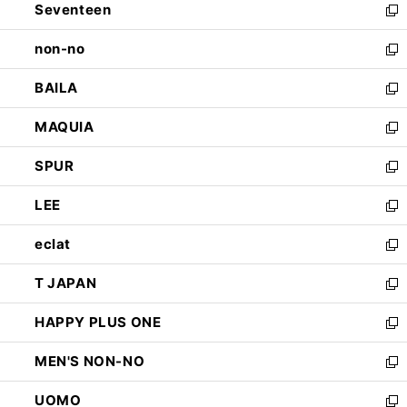
Seventeen
く
で
ド
新
開
ウ
し
non-no
く
で
い
新
開
ウ
し
BAILA
く
ィ
い
新
ン
ウ
し
MAQUIA
ド
ィ
い
新
ウ
ン
ウ
し
SPUR
で
ド
ィ
い
新
開
ウ
ン
ウ
し
LEE
く
で
ド
ィ
い
新
開
ウ
ン
ウ
し
eclat
く
で
ド
ィ
い
新
開
ウ
ン
ウ
し
T JAPAN
く
で
ド
ィ
い
新
開
ウ
ン
ウ
し
HAPPY PLUS ONE
く
で
ド
ィ
い
新
開
ウ
ン
ウ
し
MEN'S NON-NO
く
で
ド
ィ
い
新
開
ウ
ン
ウ
し
UOMO
く
で
ド
ィ
い
新