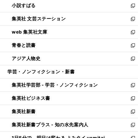
し
小説すばる
く
で
い
新
開
ウ
し
集英社 文芸ステーション
く
ィ
い
新
ン
ウ
し
web 集英社文庫
ド
ィ
い
新
ウ
ン
ウ
し
青春と読書
で
ド
ィ
い
新
開
ウ
ン
ウ
し
アジア人物史
く
で
ド
ィ
い
新
開
ウ
ン
ウ
し
学芸・ノンフィクション・新書
く
で
ド
ィ
い
開
ウ
ン
ウ
集英社学芸部 - 学芸・ノンフィクション
く
で
ド
ィ
新
開
ウ
ン
し
集英社ビジネス書
く
で
ド
い
新
開
ウ
ウ
し
集英社新書
く
で
ィ
い
新
開
ン
ウ
し
集英社新書プラス - 知の水先案内人
く
ド
ィ
い
新
ウ
ン
ウ
し
1日5分で、明日は変わる よみタイ yomitai