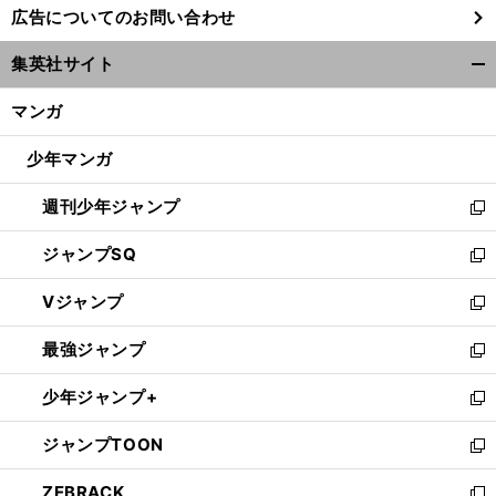
広告についてのお問い合わせ
い
ウ
集英社サイト
ィ
開
ン
く/
マンガ
ド
閉
ウ
じ
少年マンガ
で
る
開
週刊少年ジャンプ
く
新
し
ジャンプSQ
い
新
ウ
し
Vジャンプ
ィ
い
新
ン
ウ
し
最強ジャンプ
ド
ィ
い
新
ウ
ン
ウ
し
少年ジャンプ+
で
ド
ィ
い
新
開
ウ
ン
ウ
し
ジャンプTOON
く
で
ド
ィ
い
新
開
ウ
ン
ウ
し
ZEBRACK
く
で
ド
ィ