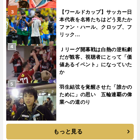
【ワールドカップ】サッカー日
3
本代表を名将たちはどう見たか
ファン・ハール、クロップ、フ
リック...
4
Ｊリーグ開幕戦は白熱の逆転劇
だが観客、視聴者にとって「価
値あるイベント」になっていた
か
5
羽生結弦を覚醒させた「誰かの
ために」の思い 五輪連覇の偉
業への道のり
もっと見る