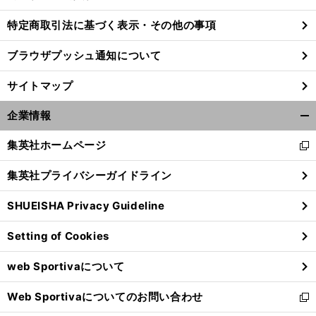
特定商取引法に基づく表示・その他の事項
ブラウザプッシュ通知について
サイトマップ
企業情報
開
く/
集英社ホームページ
新
閉
し
じ
集英社プライバシーガイドライン
い
る
ウ
SHUEISHA Privacy Guideline
ィ
ン
Setting of Cookies
ド
ウ
web Sportivaについて
で
開
Web Sportivaについてのお問い合わせ
く
新
し