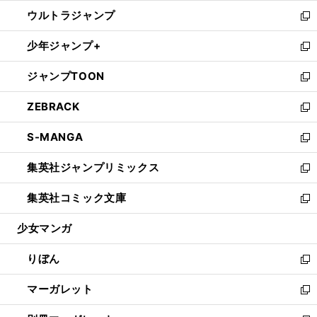
開
ウ
ン
ウ
し
ウルトラジャンプ
く
で
ド
ィ
い
新
開
ウ
ン
ウ
し
少年ジャンプ+
く
で
ド
ィ
い
新
開
ウ
ン
ウ
し
ジャンプTOON
く
で
ド
ィ
い
新
開
ウ
ン
ウ
し
ZEBRACK
く
で
ド
ィ
い
新
開
ウ
ン
ウ
し
S-MANGA
く
で
ド
ィ
い
新
開
ウ
ン
ウ
し
集英社ジャンプリミックス
く
で
ド
ィ
い
新
開
ウ
ン
ウ
し
集英社コミック文庫
く
で
ド
ィ
い
新
開
ウ
ン
ウ
し
少女マンガ
く
で
ド
ィ
い
開
ウ
ン
ウ
りぼん
く
で
ド
ィ
新
開
ウ
ン
し
マーガレット
く
で
ド
い
新
開
ウ
ウ
し