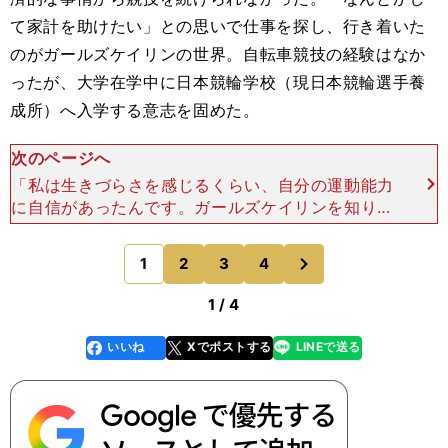
て家計を助けたい」との思いで仕事を探し、行き着いた
のがガールズケイリンの世界。自転車競技の経験はなか
ったが、大学在学中に日本競輪学校（現日本競輪選手養
成所）へ入学する意志を固めた。
次のページへ
「私は生きづらさを感じるくらい、自分の運動能力
に自信があったんです。ガールズケイリンを知り、
すぐにやってみたいと思いましたし、さかのぼれ
ば、私の幼馴染のお父さんが競輪選手で、『りゆは
次
1
2
3
4
のページへ
絶対に競輪に向いて
1 / 4
いいね
Xでポストする
LINEで送る
line
faceboo
x
k