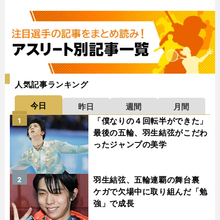
人気記事ランキング
今日
昨日
週間
月間
「僕なりの４回転半ができた」
1
最後の五輪、羽生結弦がこだわ
ったジャンプの美学
羽生結弦、五輪連覇の舞台裏
2
ケガで欠場中に取り組んだ「勉
強」で成長