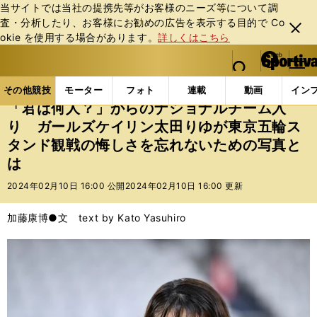
当サイトでは当社の提携先等がお客様のニーズ等について調
査・分析したり、お客様にお勧めの広告を表⽰する⽬的で Co
閉じ
okie を使⽤する場合があります。
詳しくはこちら
る
マイペ
web Sportiva (webスポルティーバ)
検索
メニュ
we
ー
その他競技の記事一覧
その他競技
その他
「君
b
ジ
その他競技
モーター
フォト
連載
動画
イン
ス
「君は何人？」からのナショナルチーム入
ポ
り ガールズケイリン太田りゆが東京五輪ス
ル
タンド観戦の悔しさを忘れないための写真と
テ
ィ
は
ー
2024年02月10日 16:00 公開
2024年02月10日 16:00 更新
バ
加藤康博●文 text by Kato Yasuhiro