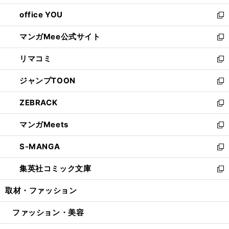
開
ウ
ウ
し
office YOU
く
で
ィ
い
新
開
ン
ウ
し
マンガMee公式サイト
く
ド
ィ
い
新
ウ
ン
ウ
し
リマコミ
で
ド
ィ
い
新
開
ウ
ン
ウ
し
ジャンプTOON
く
で
ド
ィ
い
新
開
ウ
ン
ウ
し
ZEBRACK
く
で
ド
ィ
い
新
開
ウ
ン
ウ
し
マンガMeets
く
で
ド
ィ
い
新
開
ウ
ン
ウ
し
S-MANGA
く
で
ド
ィ
い
新
開
ウ
ン
ウ
し
集英社コミック文庫
く
で
ド
ィ
い
新
開
ウ
ン
ウ
し
取材・ファッション
く
で
ド
ィ
い
開
ウ
ン
ウ
ファッション・美容
く
で
ド
ィ
開
ウ
ン