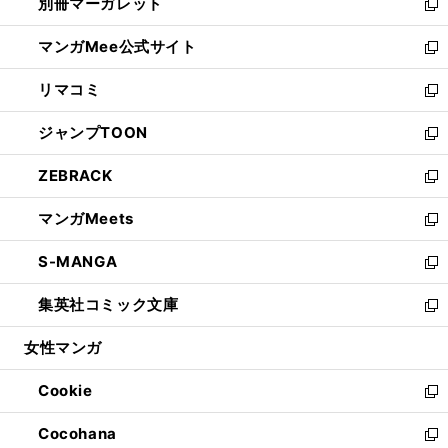
別冊マーガレット
く
で
ィ
い
新
開
ン
ウ
し
マンガMee公式サイト
く
ド
ィ
い
新
ウ
ン
ウ
し
リマコミ
で
ド
ィ
い
新
開
ウ
ン
ウ
し
ジャンプTOON
く
で
ド
ィ
い
新
開
ウ
ン
ウ
し
ZEBRACK
く
で
ド
ィ
い
新
開
ウ
ン
ウ
し
マンガMeets
く
で
ド
ィ
い
新
開
ウ
ン
ウ
し
S-MANGA
く
で
ド
ィ
い
新
開
ウ
ン
ウ
し
集英社コミック文庫
く
で
ド
ィ
い
新
開
ウ
ン
ウ
し
女性マンガ
く
で
ド
ィ
い
開
ウ
ン
ウ
Cookie
く
で
ド
ィ
新
開
ウ
ン
し
Cocohana
く
で
ド
い
新