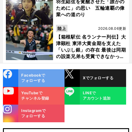
羽生結弦を覚醒させた「誰かの
ために」の思い 五輪連覇の偉
業への道のり
陸上
2026.08.06更新
【箱根駅伝 名ランナー列伝】大
津顕杜 東洋大黄金期を支えた
「いぶし銀」の存在 最後は同期
の設楽兄弟も受賞できなかった
金栗杯に輝く
cebo
X
Facebookで
Xでフォローする
ok
フォローする
uTube
LINE
YouTubeで
LINEで
チャンネル登録
アカウント追加
stagra
Instagramで
m
フォローする