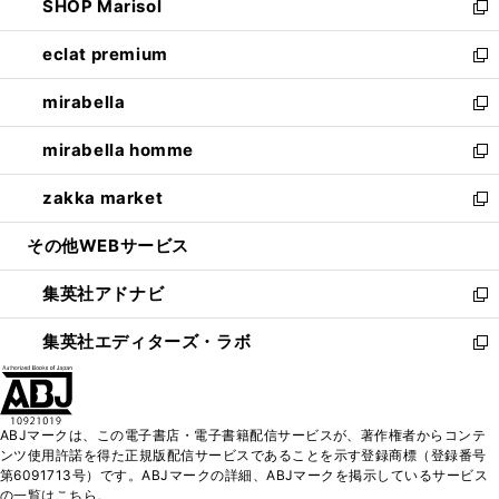
SHOP Marisol
く
で
ド
ィ
い
新
開
ウ
ン
ウ
し
eclat premium
く
で
ド
ィ
い
新
開
ウ
ン
ウ
し
mirabella
く
で
ド
ィ
い
新
開
ウ
ン
ウ
し
mirabella homme
く
で
ド
ィ
い
新
開
ウ
ン
ウ
し
zakka market
く
で
ド
ィ
い
新
開
ウ
ン
ウ
し
その他WEBサービス
く
で
ド
ィ
い
開
ウ
ン
ウ
集英社アドナビ
く
で
ド
ィ
新
開
ウ
ン
し
集英社エディターズ・ラボ
く
で
ド
い
新
開
ウ
ウ
し
く
で
ィ
い
開
ン
ウ
ABJマークは、この電子書店・電子書籍配信サービスが、著作権者からコンテ
く
ド
ィ
ンツ使用許諾を得た正規版配信サービスであることを示す登録商標（登録番号
ウ
ン
第6091713号）です。ABJマークの詳細、ABJマークを掲示しているサービス
で
ド
の一覧はこちら。