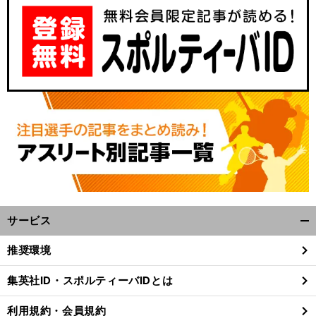
、
実
、
前
サービス
へ
17
1932
92
開
く/
推奨環境
閉
じ
集英社ID・スポルティーバIDとは
る
利用規約・会員規約