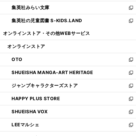
開
ウ
ン
ウ
集英社みらい文庫
く
で
ド
ィ
新
開
ウ
ン
し
集英社の児童図書 S-KIDS.LAND
く
で
ド
い
新
開
ウ
ウ
し
オンラインストア・
その他WEBサービス
く
で
ィ
い
開
ン
ウ
オンラインストア
く
ド
ィ
ウ
ン
OTO
で
ド
新
開
ウ
し
SHUEISHA MANGA-ART HERITAGE
く
で
い
新
開
ウ
し
ジャンプキャラクターズストア
く
ィ
い
新
ン
ウ
し
HAPPY PLUS STORE
ド
ィ
い
新
ウ
ン
ウ
し
SHUEISHA VOX
で
ド
ィ
い
新
開
ウ
ン
ウ
し
LEEマルシェ
く
で
ド
ィ
い
新
開
ウ
ン
ウ
し