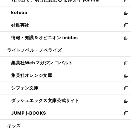
で
ド
ィ
い
新
開
ウ
ン
ウ
し
kotoba
く
で
ド
ィ
い
新
開
ウ
ン
ウ
し
e!集英社
く
で
ド
ィ
い
新
開
ウ
ン
ウ
し
情報・知識＆オピニオン imidas
く
で
ド
ィ
い
新
開
ウ
ン
ウ
し
ライトノベル・ノベライズ
く
で
ド
ィ
い
開
ウ
ン
ウ
集英社Webマガジン コバルト
く
で
ド
ィ
新
開
ウ
ン
し
集英社オレンジ文庫
く
で
ド
い
新
開
ウ
ウ
し
シフォン文庫
く
で
ィ
い
新
開
ン
ウ
し
ダッシュエックス文庫公式サイト
く
ド
ィ
い
新
ウ
ン
ウ
し
JUMP j-BOOKS
で
ド
ィ
い
新
開
ウ
ン
ウ
し
キッズ
く
で
ド
ィ
い