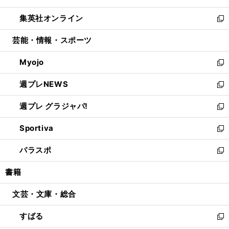
開
ウ
ン
ウ
し
集英社オンライン
く
で
ド
ィ
い
新
開
ウ
ン
ウ
し
芸能・情報・スポーツ
く
で
ド
ィ
い
開
ウ
ン
ウ
Myojo
く
で
ド
ィ
新
開
ウ
ン
し
週プレNEWS
く
で
ド
い
新
開
ウ
ウ
し
週プレ グラジャパ!
く
で
ィ
い
新
開
ン
ウ
し
Sportiva
く
ド
ィ
い
新
ウ
ン
ウ
し
パラスポ
で
ド
ィ
い
新
開
ウ
ン
ウ
し
書籍
く
で
ド
ィ
い
開
ウ
ン
ウ
文芸・文庫・総合
く
で
ド
ィ
開
ウ
ン
すばる
く
で
ド
新
開
ウ