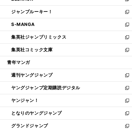
い
新
開
ウ
ン
ウ
し
ジャンプルーキー！
く
で
ド
ィ
い
新
開
ウ
ン
ウ
し
S-MANGA
く
で
ド
ィ
い
新
開
ウ
ン
ウ
し
集英社ジャンプリミックス
く
で
ド
ィ
い
新
開
ウ
ン
ウ
し
集英社コミック文庫
く
で
ド
ィ
い
新
開
ウ
ン
ウ
し
青年マンガ
く
で
ド
ィ
い
開
ウ
ン
ウ
週刊ヤングジャンプ
く
で
ド
ィ
新
開
ウ
ン
し
ヤングジャンプ定期購読デジタル
く
で
ド
い
新
開
ウ
ウ
し
ヤンジャン！
く
で
ィ
い
新
開
ン
ウ
し
となりのヤングジャンプ
く
ド
ィ
い
新
ウ
ン
ウ
し
グランドジャンプ
で
ド
ィ
い
新