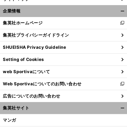
企業情報
開
く/
集英社ホームページ
新
閉
し
じ
集英社プライバシーガイドライン
い
る
ウ
SHUEISHA Privacy Guideline
ィ
ン
Setting of Cookies
ド
ウ
web Sportivaについて
で
開
Web Sportivaについてのお問い合わせ
く
新
し
広告についてのお問い合わせ
い
ウ
集英社サイト
ィ
開
ン
く/
マンガ
ド
閉
ウ