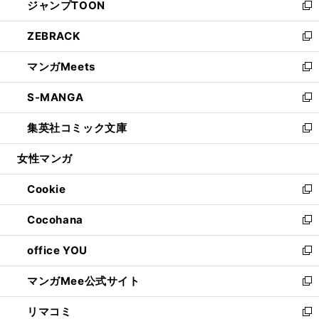
ジャンプTOON
く
で
ド
ィ
い
新
開
ウ
ン
ウ
し
ZEBRACK
く
で
ド
ィ
い
新
開
ウ
ン
ウ
し
マンガMeets
く
で
ド
ィ
い
新
開
ウ
ン
ウ
し
S-MANGA
く
で
ド
ィ
い
新
開
ウ
ン
ウ
し
集英社コミック文庫
く
で
ド
ィ
い
新
開
ウ
ン
ウ
し
女性マンガ
く
で
ド
ィ
い
開
ウ
ン
ウ
Cookie
く
で
ド
ィ
新
開
ウ
ン
し
Cocohana
く
で
ド
い
新
開
ウ
ウ
し
office YOU
く
で
ィ
い
新
開
ン
ウ
し
マンガMee公式サイト
く
ド
ィ
い
新
ウ
ン
ウ
し
リマコミ
で
ド
ィ
い
新