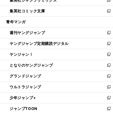
集英社ジャンプリミックス
で
ド
ィ
い
新
開
ウ
ン
ウ
し
集英社コミック文庫
く
で
ド
ィ
い
新
開
ウ
ン
ウ
し
青年マンガ
く
で
ド
ィ
い
開
ウ
ン
ウ
週刊ヤングジャンプ
く
で
ド
ィ
新
開
ウ
ン
し
ヤングジャンプ定期購読デジタル
く
で
ド
い
新
開
ウ
ウ
し
ヤンジャン！
く
で
ィ
い
新
開
ン
ウ
し
となりのヤングジャンプ
く
ド
ィ
い
新
ウ
ン
ウ
し
グランドジャンプ
で
ド
ィ
い
新
開
ウ
ン
ウ
し
ウルトラジャンプ
く
で
ド
ィ
い
新
開
ウ
ン
ウ
し
少年ジャンプ+
く
で
ド
ィ
い
新
開
ウ
ン
ウ
し
ジャンプTOON
く
で
ド
ィ
い
新