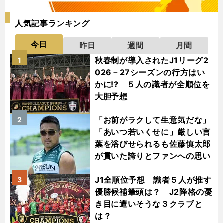
人気記事ランキング
今日
昨日
週間
月間
秋春制が導入されたJ1リーグ2
1
026－27シーズンの行方はい
かに!? ５人の識者が全順位を
大胆予想
「お前がラクして生意気だな」
2
「あいつ若いくせに」厳しい言
葉を浴びせられるも佐藤慎太郎
が貫いた誇りとファンへの思い
J1全順位予想 識者５人が推す
3
優勝候補筆頭は？ J2降格の憂
き目に遭いそうな３クラブと
は？