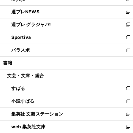
新
開
ウ
ン
し
週プレNEWS
く
で
ド
い
新
開
ウ
ウ
し
週プレ グラジャパ!
く
で
ィ
い
新
開
ン
ウ
し
Sportiva
く
ド
ィ
い
新
ウ
ン
ウ
し
パラスポ
で
ド
ィ
い
新
開
ウ
ン
ウ
し
書籍
く
で
ド
ィ
い
開
ウ
ン
ウ
文芸・文庫・総合
く
で
ド
ィ
開
ウ
ン
すばる
く
で
ド
新
開
ウ
し
小説すばる
く
で
い
新
開
ウ
し
集英社 文芸ステーション
く
ィ
い
新
ン
ウ
し
web 集英社文庫
ド
ィ
い
新