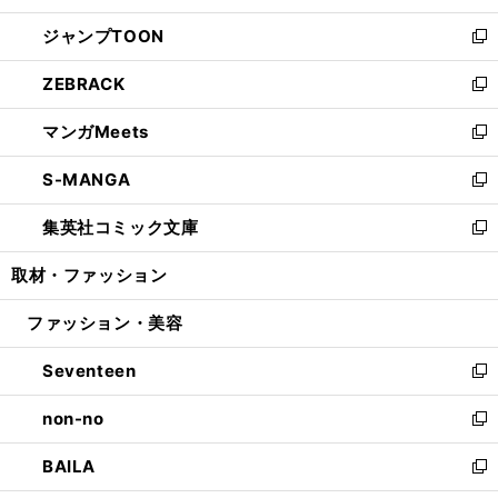
開
ウ
ン
ウ
し
ジャンプTOON
く
で
ド
ィ
い
新
開
ウ
ン
ウ
し
ZEBRACK
く
で
ド
ィ
い
新
開
ウ
ン
ウ
し
マンガMeets
く
で
ド
ィ
い
新
開
ウ
ン
ウ
し
S-MANGA
く
で
ド
ィ
い
新
開
ウ
ン
ウ
し
集英社コミック文庫
く
で
ド
ィ
い
新
開
ウ
ン
ウ
し
取材・ファッション
く
で
ド
ィ
い
開
ウ
ン
ウ
ファッション・美容
く
で
ド
ィ
開
ウ
ン
Seventeen
く
で
ド
新
開
ウ
し
non-no
く
で
い
新
開
ウ
し
BAILA
く
ィ
い
新
ン
ウ
し