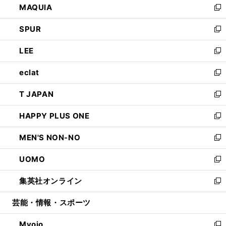
MAQUIA
ド
ィ
い
新
ウ
ン
ウ
し
SPUR
で
ド
ィ
い
新
開
ウ
ン
ウ
し
LEE
く
で
ド
ィ
い
新
開
ウ
ン
ウ
し
eclat
く
で
ド
ィ
い
新
開
ウ
ン
ウ
し
T JAPAN
く
で
ド
ィ
い
新
開
ウ
ン
ウ
し
HAPPY PLUS ONE
く
で
ド
ィ
い
新
開
ウ
ン
ウ
し
MEN'S NON-NO
く
で
ド
ィ
い
新
開
ウ
ン
ウ
し
UOMO
く
で
ド
ィ
い
新
開
ウ
ン
ウ
し
集英社オンライン
く
で
ド
ィ
い
新
開
ウ
ン
ウ
し
芸能・情報・スポーツ
く
で
ド
ィ
い
開
ウ
ン
ウ
Myojo
く
で
ド
ィ