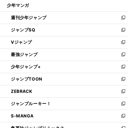
じ
少年マンガ
で
る
開
週刊少年ジャンプ
く
新
し
ジャンプSQ
い
新
ウ
し
Vジャンプ
ィ
い
新
ン
ウ
し
最強ジャンプ
ド
ィ
い
新
ウ
ン
ウ
し
少年ジャンプ+
で
ド
ィ
い
新
開
ウ
ン
ウ
し
ジャンプTOON
く
で
ド
ィ
い
新
開
ウ
ン
ウ
し
ZEBRACK
く
で
ド
ィ
い
新
開
ウ
ン
ウ
し
ジャンプルーキー！
く
で
ド
ィ
い
新
開
ウ
ン
ウ
し
S-MANGA
く
で
ド
ィ
い
新
開
ウ
ン
ウ
し
く