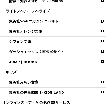
情報・知識＆オピニオン imidas
く
で
ド
ィ
い
新
開
ウ
ン
ウ
し
ライトノベル・ノベライズ
く
で
ド
ィ
い
開
ウ
ン
ウ
集英社Webマガジン コバルト
く
で
ド
ィ
新
開
ウ
ン
し
集英社オレンジ文庫
く
で
ド
い
新
開
ウ
ウ
し
シフォン文庫
く
で
ィ
い
新
開
ン
ウ
し
ダッシュエックス文庫公式サイト
く
ド
ィ
い
新
ウ
ン
ウ
し
JUMP j-BOOKS
で
ド
ィ
い
新
開
ウ
ン
ウ
し
キッズ
く
で
ド
ィ
い
開
ウ
ン
ウ
集英社みらい文庫
く
で
ド
ィ
新
開
ウ
ン
し
集英社の児童図書 S-KIDS.LAND
く
で
ド
い
新
開
ウ
ウ
し
オンラインストア・
その他WEBサービス
く
で
ィ
い