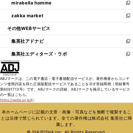
mirabella homme
く
で
ド
ィ
い
新
開
ウ
ン
ウ
し
zakka market
く
で
ド
ィ
い
新
開
ウ
ン
ウ
し
その他WEBサービス
く
で
ド
ィ
い
開
ウ
ン
ウ
集英社アドナビ
く
で
ド
ィ
新
開
ウ
ン
し
集英社エディターズ・ラボ
く
で
ド
い
新
開
ウ
ウ
し
く
で
ィ
い
開
ン
ウ
ABJマークは、この電子書店・電子書籍配信サービスが、著作権者からコンテ
く
ド
ィ
ンツ使用許諾を得た正規版配信サービスであることを示す登録商標（登録番号
ウ
ン
第6091713号）です。ABJマークの詳細、ABJマークを掲示しているサービス
で
ド
の一覧はこちら。
開
ウ
https://aebs.or.jp/
新
く
で
し
い
開
本ホームページに記載の文章・画像・写真などを無断で複製するこ
ウ
く
とは法律で禁じられています。全ての著作権は株式会社 集英社に帰
ィ
属します。
ン
ド
© SHUEISHA Inc. All Rights Reserved.