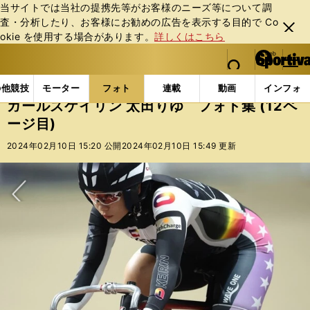
当サイトでは当社の提携先等がお客様のニーズ等について調
査・分析したり、お客様にお勧めの広告を表⽰する⽬的で Co
閉じ
okie を使⽤する場合があります。
詳しくはこちら
る
マイペ
web Sportiva (webスポルティーバ)
検索
メニュ
we
ー
フォトギャラリー
コラムフォト
ガールズケイリン 太
b
ジ
の他競技
モーター
フォト
連載
動画
インフォ
ス
ガールズケイリン 太田りゆ フォト集 (12ペ
ポ
ージ目)
ル
テ
2024年02月10日 15:20 公開
2024年02月10日 15:49 更新
ィ
ー
バ
次へ