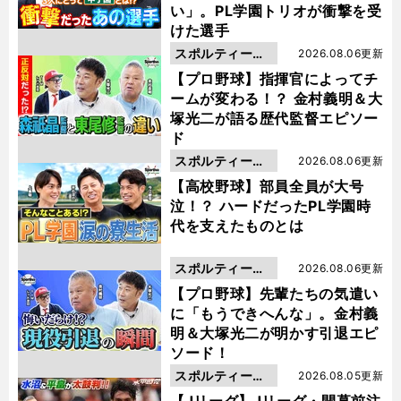
い」。PL学園トリオが衝撃を受
けた選手
スポルティーバ
2026.08.06更新
動画
【プロ野球】指揮官によってチ
ームが変わる！？ 金村義明＆大
塚光二が語る歴代監督エピソー
ド
スポルティーバ
2026.08.06更新
動画
【高校野球】部員全員が大号
泣！？ ハードだったPL学園時
代を支えたものとは
スポルティーバ
2026.08.06更新
動画
【プロ野球】先輩たちの気遣い
に「もうできへんな」。金村義
明＆大塚光二が明かす引退エピ
ソード！
スポルティーバ
2026.08.05更新
動画
【Jリーグ】Jリーグ・開幕前注