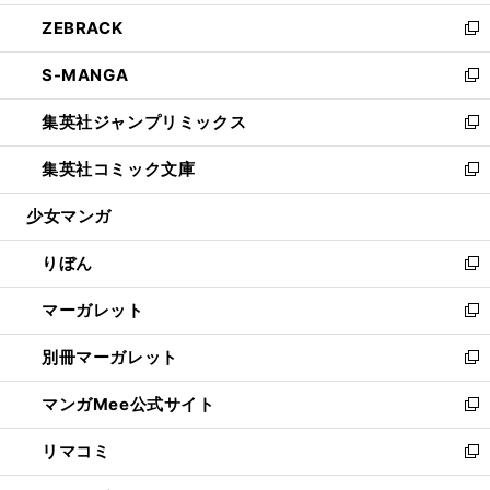
開
ウ
ン
ウ
し
ZEBRACK
く
で
ド
ィ
い
新
開
ウ
ン
ウ
し
S-MANGA
く
で
ド
ィ
い
新
開
ウ
ン
ウ
し
集英社ジャンプリミックス
く
で
ド
ィ
い
新
開
ウ
ン
ウ
し
集英社コミック文庫
く
で
ド
ィ
い
新
開
ウ
ン
ウ
し
少女マンガ
く
で
ド
ィ
い
開
ウ
ン
ウ
りぼん
く
で
ド
ィ
新
開
ウ
ン
し
マーガレット
く
で
ド
い
新
開
ウ
ウ
し
別冊マーガレット
く
で
ィ
い
新
開
ン
ウ
し
マンガMee公式サイト
く
ド
ィ
い
新
ウ
ン
ウ
し
リマコミ
で
ド
ィ
い
新
開
ウ
ン
ウ
し