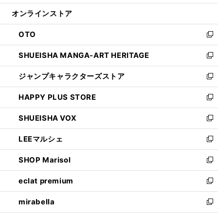
開
ン
ウ
オンラインストア
く
ド
ィ
ウ
ン
OTO
で
ド
新
開
ウ
し
SHUEISHA MANGA-ART HERITAGE
く
で
い
新
開
ウ
し
ジャンプキャラクターズストア
く
ィ
い
新
ン
ウ
し
HAPPY PLUS STORE
ド
ィ
い
新
ウ
ン
ウ
し
SHUEISHA VOX
で
ド
ィ
い
新
開
ウ
ン
ウ
し
LEEマルシェ
く
で
ド
ィ
い
新
開
ウ
ン
ウ
し
SHOP Marisol
く
で
ド
ィ
い
新
開
ウ
ン
ウ
し
eclat premium
く
で
ド
ィ
い
新
開
ウ
ン
ウ
し
mirabella
く
で
ド
ィ
い
新
開
ウ
ン
ウ
し