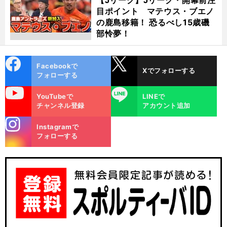
目ポイント マテウス・ブエノ
の鹿島移籍！ 恐るべし15歳磯
部怜夢！
cebo
X
Facebookで
Xでフォローする
ok
フォローする
uTube
LINE
YouTubeで
LINEで
チャンネル登録
アカウント追加
stagra
Instagramで
m
フォローする