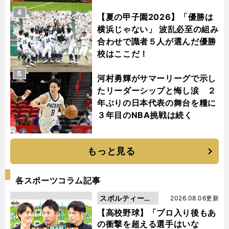
4
【夏の甲子園2026】「優勝は
横浜じゃない」 波乱必至の組み
合わせで識者５人が選んだ優勝
校はここだ！
5
河村勇輝がサマーリーグで示し
たリーダーシップと悔し涙 ２
年ぶりの日本代表の舞台を糧に
３年目のNBA挑戦は続く
もっと見る
各スポーツコラム記事
スポルティーバ
2026.08.06更新
動画
【高校野球】「プロ入り後もあ
の衝撃を超える選手はいな