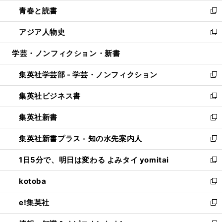
ウ
ン
ウ
し
青春と読書
で
ド
ィ
い
新
開
ウ
ン
ウ
し
アジア人物史
く
で
ド
ィ
い
新
開
ウ
ン
ウ
し
学芸・ノンフィクション・新書
く
で
ド
ィ
い
開
ウ
ン
ウ
集英社学芸部 - 学芸・ノンフィクション
く
で
ド
ィ
新
開
ウ
ン
し
集英社ビジネス書
く
で
ド
い
新
開
ウ
ウ
し
集英社新書
く
で
ィ
い
新
開
ン
ウ
し
集英社新書プラス - 知の水先案内人
く
ド
ィ
い
新
ウ
ン
ウ
し
1日5分で、明日は変わる よみタイ yomitai
で
ド
ィ
い
新
開
ウ
ン
ウ
し
kotoba
く
で
ド
ィ
い
新
開
ウ
ン
ウ
し
e!集英社
く
で
ド
ィ
い
新
開
ウ
ン
ウ
し