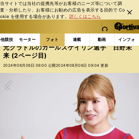
当サイトでは当社の提携先等がお客様のニーズ等について調
査・分析したり、お客様にお勧めの広告を表⽰する⽬的で Co
閉じ
okie を使⽤する場合があります。
詳しくはこちら
る
マイペ
web Sportiva (webスポルティーバ)
検索
メニュ
we
ー
フォトギャラリー
コラムフォト
元グラドルのガール
b
ジ
の他競技
モーター
フォト
連載
動画
インフォ
ス
元グラドルのガールズケイリン選手 日野未
ポ
来 (2ページ目)
ル
テ
2024年08月06日 09:00 公開
2024年08月06日 09:04 更新
ィ
ー
バ
次へ