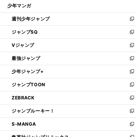
じ
少年マンガ
で
る
開
週刊少年ジャンプ
く
新
し
ジャンプSQ
い
新
ウ
し
Vジャンプ
ィ
い
新
ン
ウ
し
最強ジャンプ
ド
ィ
い
新
ウ
ン
ウ
し
少年ジャンプ+
で
ド
ィ
い
新
開
ウ
ン
ウ
し
ジャンプTOON
く
で
ド
ィ
い
新
開
ウ
ン
ウ
し
ZEBRACK
く
で
ド
ィ
い
新
開
ウ
ン
ウ
し
ジャンプルーキー！
く
で
ド
ィ
い
新
開
ウ
ン
ウ
し
S-MANGA
く
で
ド
ィ
い
新
開
ウ
ン
ウ
し
く