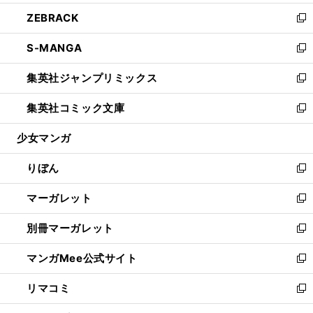
開
ウ
ン
ウ
し
ZEBRACK
く
で
ド
ィ
い
新
開
ウ
ン
ウ
し
S-MANGA
く
で
ド
ィ
い
新
開
ウ
ン
ウ
し
集英社ジャンプリミックス
く
で
ド
ィ
い
新
開
ウ
ン
ウ
し
集英社コミック文庫
く
で
ド
ィ
い
新
開
ウ
ン
ウ
し
少女マンガ
く
で
ド
ィ
い
開
ウ
ン
ウ
りぼん
く
で
ド
ィ
新
開
ウ
ン
し
マーガレット
く
で
ド
い
新
開
ウ
ウ
し
別冊マーガレット
く
で
ィ
い
新
開
ン
ウ
し
マンガMee公式サイト
く
ド
ィ
い
新
ウ
ン
ウ
し
リマコミ
で
ド
ィ
い
新
開
ウ
ン
ウ
し