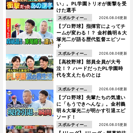
い」。PL学園トリオが衝撃を受
けた選手
スポルティーバ
2026.08.06更新
動画
【プロ野球】指揮官によってチ
ームが変わる！？ 金村義明＆大
塚光二が語る歴代監督エピソー
ド
スポルティーバ
2026.08.06更新
動画
【高校野球】部員全員が大号
泣！？ ハードだったPL学園時
代を支えたものとは
スポルティーバ
2026.08.06更新
動画
【プロ野球】先輩たちの気遣い
に「もうできへんな」。金村義
明＆大塚光二が明かす引退エピ
ソード！
スポルティーバ
2026.08.05更新
動画
【Jリーグ】Jリーグ・開幕前注