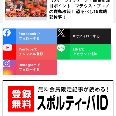
目ポイント マテウス・ブエノ
の鹿島移籍！ 恐るべし15歳磯
部怜夢！
cebo
X
Facebookで
Xでフォローする
ok
フォローする
uTube
LINE
YouTubeで
LINEで
チャンネル登録
アカウント追加
stagra
Instagramで
m
フォローする