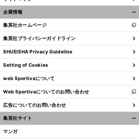
企業情報
開
く/
集英社ホームページ
新
閉
し
じ
集英社プライバシーガイドライン
い
る
ウ
SHUEISHA Privacy Guideline
ィ
ン
Setting of Cookies
ド
ウ
web Sportivaについて
で
開
Web Sportivaについてのお問い合わせ
く
新
し
広告についてのお問い合わせ
い
ウ
集英社サイト
ィ
開
ン
く/
マンガ
ド
閉
ウ