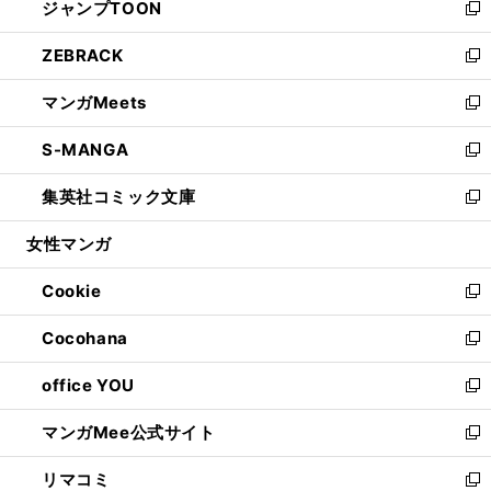
ジャンプTOON
く
で
ド
ィ
い
新
開
ウ
ン
ウ
し
ZEBRACK
く
で
ド
ィ
い
新
開
ウ
ン
ウ
し
マンガMeets
く
で
ド
ィ
い
新
開
ウ
ン
ウ
し
S-MANGA
く
で
ド
ィ
い
新
開
ウ
ン
ウ
し
集英社コミック文庫
く
で
ド
ィ
い
新
開
ウ
ン
ウ
し
女性マンガ
く
で
ド
ィ
い
開
ウ
ン
ウ
Cookie
く
で
ド
ィ
新
開
ウ
ン
し
Cocohana
く
で
ド
い
新
開
ウ
ウ
し
office YOU
く
で
ィ
い
新
開
ン
ウ
し
マンガMee公式サイト
く
ド
ィ
い
新
ウ
ン
ウ
し
リマコミ
で
ド
ィ
い
新