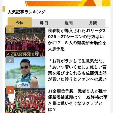
人気記事ランキング
今日
昨日
週間
月間
秋春制が導入されたJ1リーグ2
1
026－27シーズンの行方はい
かに!? ５人の識者が全順位を
大胆予想
「お前がラクして生意気だな」
2
「あいつ若いくせに」厳しい言
葉を浴びせられるも佐藤慎太郎
が貫いた誇りとファンへの思い
J1全順位予想 識者５人が推す
3
優勝候補筆頭は？ J2降格の憂
き目に遭いそうな３クラブと
は？