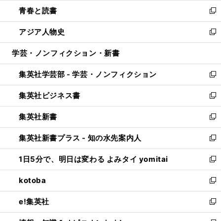
ウ
ン
ウ
し
青春と読書
で
ド
ィ
い
新
開
ウ
ン
ウ
し
アジア人物史
く
で
ド
ィ
い
新
開
ウ
ン
ウ
し
学芸・ノンフィクション・新書
く
で
ド
ィ
い
開
ウ
ン
ウ
集英社学芸部 - 学芸・ノンフィクション
く
で
ド
ィ
新
開
ウ
ン
し
集英社ビジネス書
く
で
ド
い
新
開
ウ
ウ
し
集英社新書
く
で
ィ
い
新
開
ン
ウ
し
集英社新書プラス - 知の水先案内人
く
ド
ィ
い
新
ウ
ン
ウ
し
1日5分で、明日は変わる よみタイ yomitai
で
ド
ィ
い
新
開
ウ
ン
ウ
し
kotoba
く
で
ド
ィ
い
新
開
ウ
ン
ウ
し
e!集英社
く
で
ド
ィ
い
新
開
ウ
ン
ウ
し