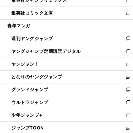
集英社ジャンプリミックス
で
ド
ィ
い
新
開
ウ
ン
ウ
し
集英社コミック文庫
く
で
ド
ィ
い
新
開
ウ
ン
ウ
し
青年マンガ
く
で
ド
ィ
い
開
ウ
ン
ウ
週刊ヤングジャンプ
く
で
ド
ィ
新
開
ウ
ン
し
ヤングジャンプ定期購読デジタル
く
で
ド
い
新
開
ウ
ウ
し
ヤンジャン！
く
で
ィ
い
新
開
ン
ウ
し
となりのヤングジャンプ
く
ド
ィ
い
新
ウ
ン
ウ
し
グランドジャンプ
で
ド
ィ
い
新
開
ウ
ン
ウ
し
ウルトラジャンプ
く
で
ド
ィ
い
新
開
ウ
ン
ウ
し
少年ジャンプ+
く
で
ド
ィ
い
新
開
ウ
ン
ウ
し
ジャンプTOON
く
で
ド
ィ
い
新