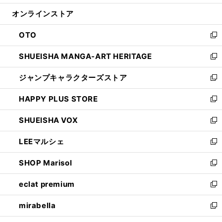
開
ン
ウ
オンラインストア
く
ド
ィ
ウ
ン
OTO
で
ド
新
開
ウ
し
SHUEISHA MANGA-ART HERITAGE
く
で
い
新
開
ウ
し
ジャンプキャラクターズストア
く
ィ
い
新
ン
ウ
し
HAPPY PLUS STORE
ド
ィ
い
新
ウ
ン
ウ
し
SHUEISHA VOX
で
ド
ィ
い
新
開
ウ
ン
ウ
し
LEEマルシェ
く
で
ド
ィ
い
新
開
ウ
ン
ウ
し
SHOP Marisol
く
で
ド
ィ
い
新
開
ウ
ン
ウ
し
eclat premium
く
で
ド
ィ
い
新
開
ウ
ン
ウ
し
mirabella
く
で
ド
ィ
い
新
開
ウ
ン
ウ
し