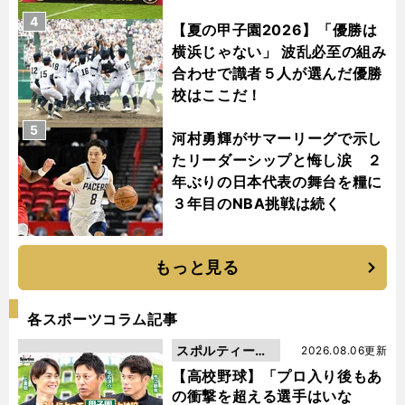
4
【夏の甲子園2026】「優勝は
横浜じゃない」 波乱必至の組み
合わせで識者５人が選んだ優勝
校はここだ！
5
河村勇輝がサマーリーグで示し
たリーダーシップと悔し涙 ２
年ぶりの日本代表の舞台を糧に
３年目のNBA挑戦は続く
もっと見る
各スポーツコラム記事
スポルティーバ
2026.08.06更新
動画
【高校野球】「プロ入り後もあ
の衝撃を超える選手はいな