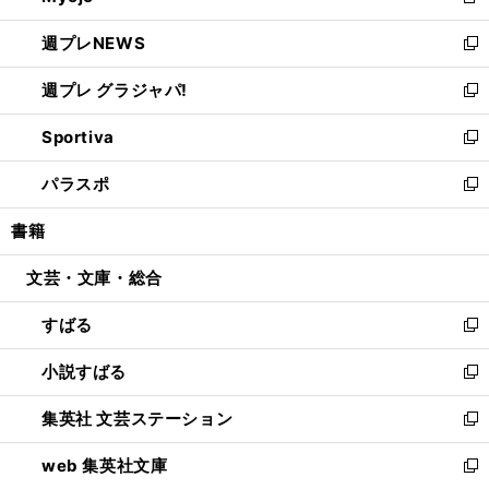
新
開
ウ
ン
し
週プレNEWS
く
で
ド
い
新
開
ウ
ウ
し
週プレ グラジャパ!
く
で
ィ
い
新
開
ン
ウ
し
Sportiva
く
ド
ィ
い
新
ウ
ン
ウ
し
パラスポ
で
ド
ィ
い
新
開
ウ
ン
ウ
し
書籍
く
で
ド
ィ
い
開
ウ
ン
ウ
文芸・文庫・総合
く
で
ド
ィ
開
ウ
ン
すばる
く
で
ド
新
開
ウ
し
小説すばる
く
で
い
新
開
ウ
し
集英社 文芸ステーション
く
ィ
い
新
ン
ウ
し
web 集英社文庫
ド
ィ
い
新