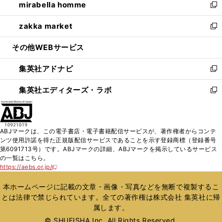
mirabella homme
く
で
ド
ィ
い
新
開
ウ
ン
ウ
し
zakka market
く
で
ド
ィ
い
新
開
ウ
ン
ウ
し
その他WEBサービス
く
で
ド
ィ
い
開
ウ
ン
ウ
集英社アドナビ
く
で
ド
ィ
新
開
ウ
ン
し
集英社エディターズ・ラボ
く
で
ド
い
新
開
ウ
ウ
し
く
で
ィ
い
開
ン
ウ
ABJマークは、この電子書店・電子書籍配信サービスが、著作権者からコンテ
く
ド
ィ
ンツ使用許諾を得た正規版配信サービスであることを示す登録商標（登録番号
ウ
ン
第6091713号）です。ABJマークの詳細、ABJマークを掲示しているサービス
で
ド
の一覧はこちら。
開
ウ
https://aebs.or.jp/
新
く
で
し
い
開
本ホームページに記載の文章・画像・写真などを無断で複製するこ
ウ
く
とは法律で禁じられています。全ての著作権は株式会社 集英社に帰
ィ
属します。
ン
ド
© SHUEISHA Inc. All Rights Reserved.