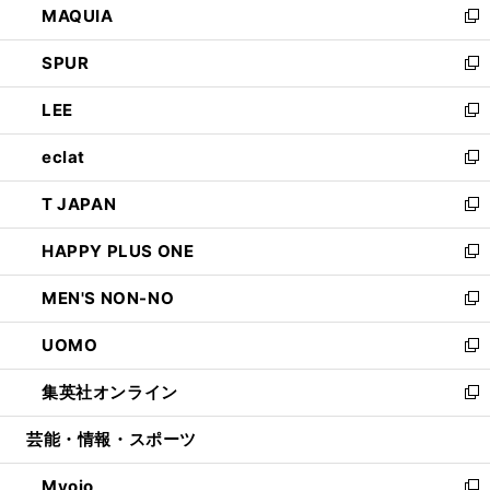
MAQUIA
ド
ィ
い
新
ウ
ン
ウ
し
SPUR
で
ド
ィ
い
新
開
ウ
ン
ウ
し
LEE
く
で
ド
ィ
い
新
開
ウ
ン
ウ
し
eclat
く
で
ド
ィ
い
新
開
ウ
ン
ウ
し
T JAPAN
く
で
ド
ィ
い
新
開
ウ
ン
ウ
し
HAPPY PLUS ONE
く
で
ド
ィ
い
新
開
ウ
ン
ウ
し
MEN'S NON-NO
く
で
ド
ィ
い
新
開
ウ
ン
ウ
し
UOMO
く
で
ド
ィ
い
新
開
ウ
ン
ウ
し
集英社オンライン
く
で
ド
ィ
い
新
開
ウ
ン
ウ
し
芸能・情報・スポーツ
く
で
ド
ィ
い
開
ウ
ン
ウ
Myojo
く
で
ド
ィ