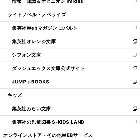
情報・知識＆オピニオン imidas
く
で
ド
ィ
い
新
開
ウ
ン
ウ
し
ライトノベル・ノベライズ
く
で
ド
ィ
い
開
ウ
ン
ウ
集英社Webマガジン コバルト
く
で
ド
ィ
新
開
ウ
ン
し
集英社オレンジ文庫
く
で
ド
い
新
開
ウ
ウ
し
シフォン文庫
く
で
ィ
い
新
開
ン
ウ
し
ダッシュエックス文庫公式サイト
く
ド
ィ
い
新
ウ
ン
ウ
し
JUMP j-BOOKS
で
ド
ィ
い
新
開
ウ
ン
ウ
し
キッズ
く
で
ド
ィ
い
開
ウ
ン
ウ
集英社みらい文庫
く
で
ド
ィ
新
開
ウ
ン
し
集英社の児童図書 S-KIDS.LAND
く
で
ド
い
新
開
ウ
ウ
し
オンラインストア・
その他WEBサービス
く
で
ィ
い