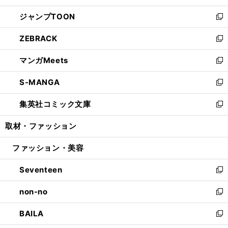
開
ウ
ン
ウ
し
ジャンプTOON
く
で
ド
ィ
い
新
開
ウ
ン
ウ
し
ZEBRACK
く
で
ド
ィ
い
新
開
ウ
ン
ウ
し
マンガMeets
く
で
ド
ィ
い
新
開
ウ
ン
ウ
し
S-MANGA
く
で
ド
ィ
い
新
開
ウ
ン
ウ
し
集英社コミック文庫
く
で
ド
ィ
い
新
開
ウ
ン
ウ
し
取材・ファッション
く
で
ド
ィ
い
開
ウ
ン
ウ
ファッション・美容
く
で
ド
ィ
開
ウ
ン
Seventeen
く
で
ド
新
開
ウ
し
non-no
く
で
い
新
開
ウ
し
BAILA
く
ィ
い
新
ン
ウ
し