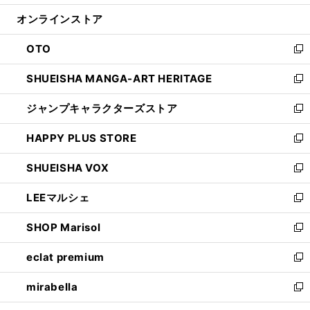
開
ン
ウ
オンラインストア
く
ド
ィ
ウ
ン
OTO
で
ド
新
開
ウ
し
SHUEISHA MANGA-ART HERITAGE
く
で
い
新
開
ウ
し
ジャンプキャラクターズストア
く
ィ
い
新
ン
ウ
し
HAPPY PLUS STORE
ド
ィ
い
新
ウ
ン
ウ
し
SHUEISHA VOX
で
ド
ィ
い
新
開
ウ
ン
ウ
し
LEEマルシェ
く
で
ド
ィ
い
新
開
ウ
ン
ウ
し
SHOP Marisol
く
で
ド
ィ
い
新
開
ウ
ン
ウ
し
eclat premium
く
で
ド
ィ
い
新
開
ウ
ン
ウ
し
mirabella
く
で
ド
ィ
い
新
開
ウ
ン
ウ
し