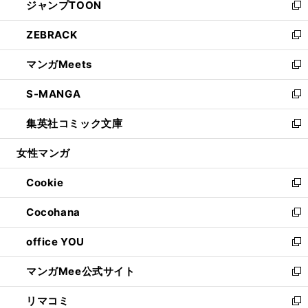
ジャンプTOON
く
で
ド
ィ
い
新
開
ウ
ン
ウ
し
ZEBRACK
く
で
ド
ィ
い
新
開
ウ
ン
ウ
し
マンガMeets
く
で
ド
ィ
い
新
開
ウ
ン
ウ
し
S-MANGA
く
で
ド
ィ
い
新
開
ウ
ン
ウ
し
集英社コミック文庫
く
で
ド
ィ
い
新
開
ウ
ン
ウ
し
女性マンガ
く
で
ド
ィ
い
開
ウ
ン
ウ
Cookie
く
で
ド
ィ
新
開
ウ
ン
し
Cocohana
く
で
ド
い
新
開
ウ
ウ
し
office YOU
く
で
ィ
い
新
開
ン
ウ
し
マンガMee公式サイト
く
ド
ィ
い
新
ウ
ン
ウ
し
リマコミ
で
ド
ィ
い
新