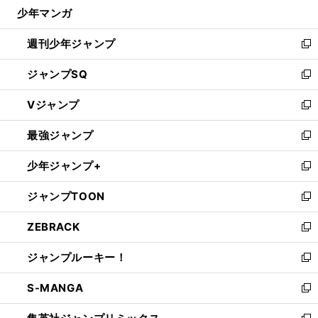
じ
少年マンガ
で
る
開
週刊少年ジャンプ
く
新
し
ジャンプSQ
い
新
ウ
し
Vジャンプ
ィ
い
新
ン
ウ
し
最強ジャンプ
ド
ィ
い
新
ウ
ン
ウ
し
少年ジャンプ+
で
ド
ィ
い
新
開
ウ
ン
ウ
し
ジャンプTOON
く
で
ド
ィ
い
新
開
ウ
ン
ウ
し
ZEBRACK
く
で
ド
ィ
い
新
開
ウ
ン
ウ
し
ジャンプルーキー！
く
で
ド
ィ
い
新
開
ウ
ン
ウ
し
S-MANGA
く
で
ド
ィ
い
新
開
ウ
ン
ウ
し
く