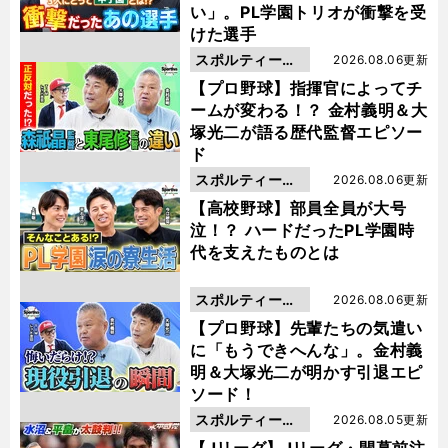
い」。PL学園トリオが衝撃を受
けた選手
スポルティーバ
2026.08.06更新
動画
【プロ野球】指揮官によってチ
ームが変わる！？ 金村義明＆大
塚光二が語る歴代監督エピソー
ド
スポルティーバ
2026.08.06更新
動画
【高校野球】部員全員が大号
泣！？ ハードだったPL学園時
代を支えたものとは
スポルティーバ
2026.08.06更新
動画
【プロ野球】先輩たちの気遣い
に「もうできへんな」。金村義
明＆大塚光二が明かす引退エピ
ソード！
スポルティーバ
2026.08.05更新
動画
【Jリーグ】Jリーグ・開幕前注