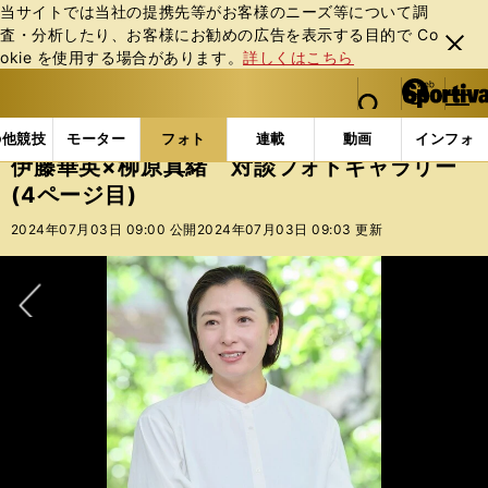
当サイトでは当社の提携先等がお客様のニーズ等について調
査・分析したり、お客様にお勧めの広告を表⽰する⽬的で Co
閉じ
okie を使⽤する場合があります。
詳しくはこちら
る
マイペ
web Sportiva (webスポルティーバ)
検索
メニュ
we
ー
フォトギャラリー
コラムフォト
伊藤華英×柳原真緒
b
ジ
の他競技
モーター
フォト
連載
動画
インフォ
ス
伊藤華英×柳原真緒 対談フォトギャラリー
ポ
(4ページ目)
ル
テ
2024年07月03日 09:00 公開
2024年07月03日 09:03 更新
ィ
ー
バ
次へ