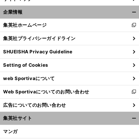
企業情報
開
く/
集英社ホームページ
新
閉
し
じ
集英社プライバシーガイドライン
い
る
ウ
SHUEISHA Privacy Guideline
ィ
ン
Setting of Cookies
ド
ウ
web Sportivaについて
で
開
Web Sportivaについてのお問い合わせ
く
新
し
広告についてのお問い合わせ
い
ウ
集英社サイト
ィ
開
ン
く/
マンガ
ド
閉
ウ