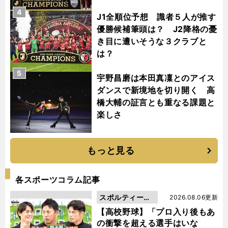
4
J1全順位予想 識者５人が推す
優勝候補筆頭は？ J2降格の憂
き目に遭いそうな３クラブと
は？
5
宇野昌磨は本田真凜とのアイス
ダンスで新境地を切り開く 高
橋大輔の証言とも重なる課題と
楽しさ
もっと見る
各スポーツコラム記事
スポルティーバ
2026.08.06更新
動画
【高校野球】「プロ入り後もあ
の衝撃を超える選手はいな