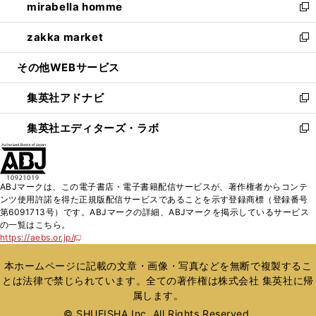
mirabella homme
く
で
ド
ィ
い
新
開
ウ
ン
ウ
し
zakka market
く
で
ド
ィ
い
新
開
ウ
ン
ウ
し
その他WEBサービス
く
で
ド
ィ
い
開
ウ
ン
ウ
集英社アドナビ
く
で
ド
ィ
新
開
ウ
ン
し
集英社エディターズ・ラボ
く
で
ド
い
新
開
ウ
ウ
し
く
で
ィ
い
開
ン
ウ
ABJマークは、この電子書店・電子書籍配信サービスが、著作権者からコンテ
く
ド
ィ
ンツ使用許諾を得た正規版配信サービスであることを示す登録商標（登録番号
ウ
ン
第6091713号）です。ABJマークの詳細、ABJマークを掲示しているサービス
で
ド
の一覧はこちら。
開
ウ
https://aebs.or.jp/
新
く
で
し
い
開
本ホームページに記載の文章・画像・写真などを無断で複製するこ
ウ
く
とは法律で禁じられています。全ての著作権は株式会社 集英社に帰
ィ
属します。
ン
ド
© SHUEISHA Inc. All Rights Reserved.