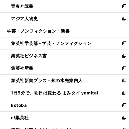
ウ
ン
ウ
し
青春と読書
で
ド
ィ
い
新
開
ウ
ン
ウ
し
アジア人物史
く
で
ド
ィ
い
新
開
ウ
ン
ウ
し
学芸・ノンフィクション・新書
く
で
ド
ィ
い
開
ウ
ン
ウ
集英社学芸部 - 学芸・ノンフィクション
く
で
ド
ィ
新
開
ウ
ン
し
集英社ビジネス書
く
で
ド
い
新
開
ウ
ウ
し
集英社新書
く
で
ィ
い
新
開
ン
ウ
し
集英社新書プラス - 知の水先案内人
く
ド
ィ
い
新
ウ
ン
ウ
し
1日5分で、明日は変わる よみタイ yomitai
で
ド
ィ
い
新
開
ウ
ン
ウ
し
kotoba
く
で
ド
ィ
い
新
開
ウ
ン
ウ
し
e!集英社
く
で
ド
ィ
い
新
開
ウ
ン
ウ
し