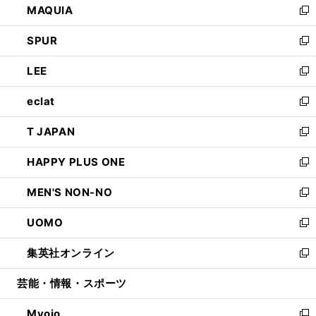
MAQUIA
ド
ィ
い
新
ウ
ン
ウ
し
SPUR
で
ド
ィ
い
新
開
ウ
ン
ウ
し
LEE
く
で
ド
ィ
い
新
開
ウ
ン
ウ
し
eclat
く
で
ド
ィ
い
新
開
ウ
ン
ウ
し
T JAPAN
く
で
ド
ィ
い
新
開
ウ
ン
ウ
し
HAPPY PLUS ONE
く
で
ド
ィ
い
新
開
ウ
ン
ウ
し
MEN'S NON-NO
く
で
ド
ィ
い
新
開
ウ
ン
ウ
し
UOMO
く
で
ド
ィ
い
新
開
ウ
ン
ウ
し
集英社オンライン
く
で
ド
ィ
い
新
開
ウ
ン
ウ
し
芸能・情報・スポーツ
く
で
ド
ィ
い
開
ウ
ン
ウ
Myojo
く
で
ド
ィ