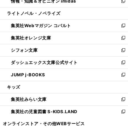
情報・知識＆オピニオン imidas
く
で
ド
ィ
い
新
開
ウ
ン
ウ
し
ライトノベル・ノベライズ
く
で
ド
ィ
い
開
ウ
ン
ウ
集英社Webマガジン コバルト
く
で
ド
ィ
新
開
ウ
ン
し
集英社オレンジ文庫
く
で
ド
い
新
開
ウ
ウ
し
シフォン文庫
く
で
ィ
い
新
開
ン
ウ
し
ダッシュエックス文庫公式サイト
く
ド
ィ
い
新
ウ
ン
ウ
し
JUMP j-BOOKS
で
ド
ィ
い
新
開
ウ
ン
ウ
し
キッズ
く
で
ド
ィ
い
開
ウ
ン
ウ
集英社みらい文庫
く
で
ド
ィ
新
開
ウ
ン
し
集英社の児童図書 S-KIDS.LAND
く
で
ド
い
新
開
ウ
ウ
し
オンラインストア・
その他WEBサービス
く
で
ィ
い