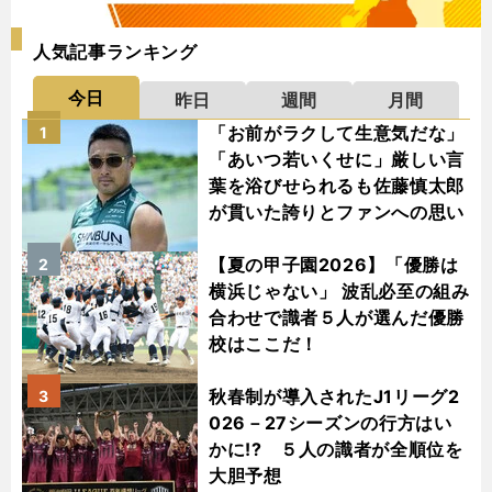
人気記事ランキング
今日
昨日
週間
月間
「お前がラクして生意気だな」
1
「あいつ若いくせに」厳しい言
葉を浴びせられるも佐藤慎太郎
が貫いた誇りとファンへの思い
【夏の甲子園2026】「優勝は
2
横浜じゃない」 波乱必至の組み
合わせで識者５人が選んだ優勝
校はここだ！
秋春制が導入されたJ1リーグ2
3
026－27シーズンの行方はい
かに!? ５人の識者が全順位を
大胆予想