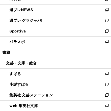
新
開
ウ
ン
し
週プレNEWS
く
で
ド
い
新
開
ウ
ウ
し
週プレ グラジャパ!
く
で
ィ
い
新
開
ン
ウ
し
Sportiva
く
ド
ィ
い
新
ウ
ン
ウ
し
パラスポ
で
ド
ィ
い
新
開
ウ
ン
ウ
し
書籍
く
で
ド
ィ
い
開
ウ
ン
ウ
文芸・文庫・総合
く
で
ド
ィ
開
ウ
ン
すばる
く
で
ド
新
開
ウ
し
小説すばる
く
で
い
新
開
ウ
し
集英社 文芸ステーション
く
ィ
い
新
ン
ウ
し
web 集英社文庫
ド
ィ
い
新