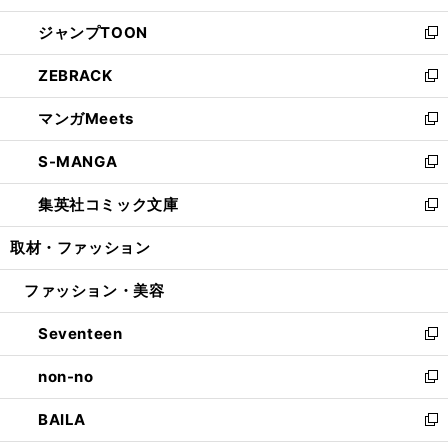
開
ウ
ン
ウ
し
ジャンプTOON
く
で
ド
ィ
い
新
開
ウ
ン
ウ
し
ZEBRACK
く
で
ド
ィ
い
新
開
ウ
ン
ウ
し
マンガMeets
く
で
ド
ィ
い
新
開
ウ
ン
ウ
し
S-MANGA
く
で
ド
ィ
い
新
開
ウ
ン
ウ
し
集英社コミック文庫
く
で
ド
ィ
い
新
開
ウ
ン
ウ
し
取材・ファッション
く
で
ド
ィ
い
開
ウ
ン
ウ
ファッション・美容
く
で
ド
ィ
開
ウ
ン
Seventeen
く
で
ド
新
開
ウ
し
non-no
く
で
い
新
開
ウ
し
BAILA
く
ィ
い
新
ン
ウ
し