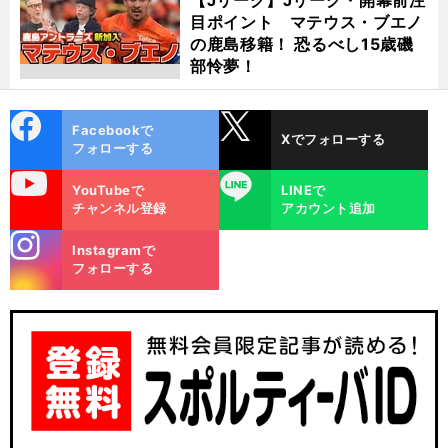
目ポイント マテウス・ブエノ
の鹿島移籍！ 恐るべし15歳磯
部怜夢！
cebo
X
Facebookで
Xでフォローする
ok
フォローする
uTube
LINE
YouTubeで
LINEで
チャンネル登録
アカウント追加
stagra
Instagramで
m
フォローする