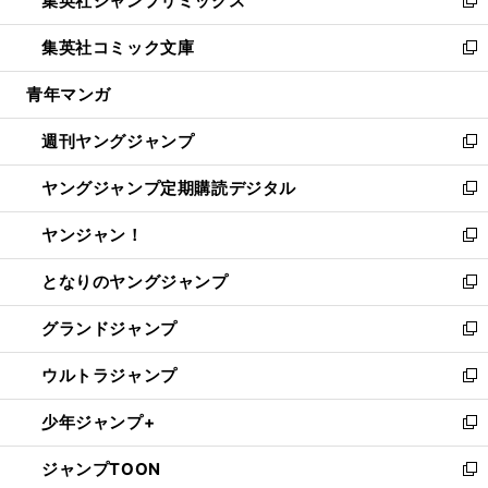
集英社ジャンプリミックス
で
ド
ィ
い
新
開
ウ
ン
ウ
し
集英社コミック文庫
く
で
ド
ィ
い
新
開
ウ
ン
ウ
し
青年マンガ
く
で
ド
ィ
い
開
ウ
ン
ウ
週刊ヤングジャンプ
く
で
ド
ィ
新
開
ウ
ン
し
ヤングジャンプ定期購読デジタル
く
で
ド
い
新
開
ウ
ウ
し
ヤンジャン！
く
で
ィ
い
新
開
ン
ウ
し
となりのヤングジャンプ
く
ド
ィ
い
新
ウ
ン
ウ
し
グランドジャンプ
で
ド
ィ
い
新
開
ウ
ン
ウ
し
ウルトラジャンプ
く
で
ド
ィ
い
新
開
ウ
ン
ウ
し
少年ジャンプ+
く
で
ド
ィ
い
新
開
ウ
ン
ウ
し
ジャンプTOON
く
で
ド
ィ
い
新