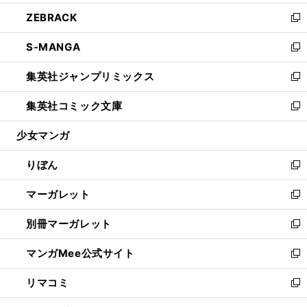
開
ウ
ン
ウ
し
ZEBRACK
く
で
ド
ィ
い
新
開
ウ
ン
ウ
し
S-MANGA
く
で
ド
ィ
い
新
開
ウ
ン
ウ
し
集英社ジャンプリミックス
く
で
ド
ィ
い
新
開
ウ
ン
ウ
し
集英社コミック文庫
く
で
ド
ィ
い
新
開
ウ
ン
ウ
し
少女マンガ
く
で
ド
ィ
い
開
ウ
ン
ウ
りぼん
く
で
ド
ィ
新
開
ウ
ン
し
マーガレット
く
で
ド
い
新
開
ウ
ウ
し
別冊マーガレット
く
で
ィ
い
新
開
ン
ウ
し
マンガMee公式サイト
く
ド
ィ
い
新
ウ
ン
ウ
し
リマコミ
で
ド
ィ
い
新
開
ウ
ン
ウ
し