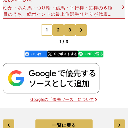
ゆか・あん馬・つり輪・跳馬・平行棒・鉄棒の６種
目のうち、総ポイントの最上位選手ひとりが代表に
なるが、種目別で金メダルを獲れる可能性が高い選
手ひとりを選ぼうという思惑だろう。 ４月16日
次
1
2
3
のページへ
の全日本予選か
1 / 3
いいね
Xでポストする
LINEで送る
line
faceboo
x
k
Googleの「優先ソース」について
一覧に戻る