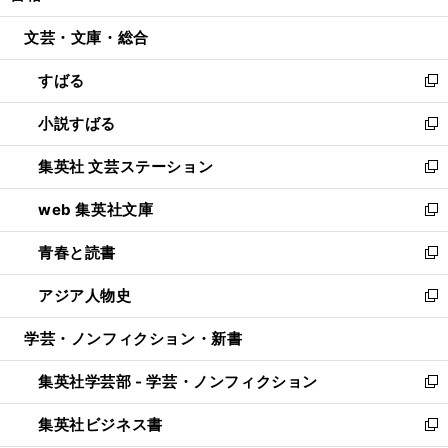
開
ウ
ン
ウ
文芸・文庫・総合
く
で
ド
ィ
開
ウ
ン
すばる
く
で
ド
新
開
ウ
し
小説すばる
く
で
い
新
開
ウ
し
集英社 文芸ステーション
く
ィ
い
新
ン
ウ
し
web 集英社文庫
ド
ィ
い
新
ウ
ン
ウ
し
青春と読書
で
ド
ィ
い
新
開
ウ
ン
ウ
し
アジア人物史
く
で
ド
ィ
い
新
開
ウ
ン
ウ
し
学芸・ノンフィクション・新書
く
で
ド
ィ
い
開
ウ
ン
ウ
集英社学芸部 - 学芸・ノンフィクション
く
で
ド
ィ
新
開
ウ
ン
し
集英社ビジネス書
く
で
ド
い
新
開
ウ