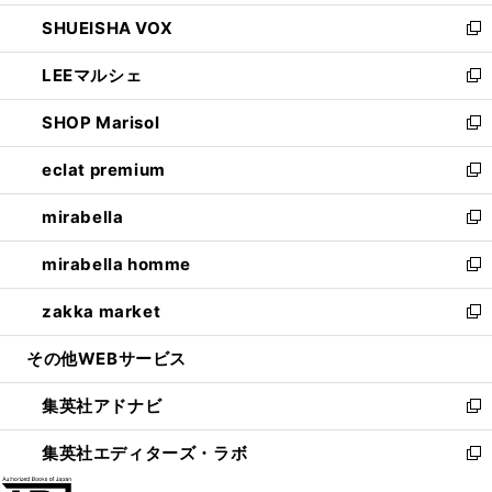
ウ
ン
ウ
し
SHUEISHA VOX
で
ド
ィ
い
新
開
ウ
ン
ウ
し
LEEマルシェ
く
で
ド
ィ
い
新
開
ウ
ン
ウ
し
SHOP Marisol
く
で
ド
ィ
い
新
開
ウ
ン
ウ
し
eclat premium
く
で
ド
ィ
い
新
開
ウ
ン
ウ
し
mirabella
く
で
ド
ィ
い
新
開
ウ
ン
ウ
し
mirabella homme
く
で
ド
ィ
い
新
開
ウ
ン
ウ
し
zakka market
く
で
ド
ィ
い
新
開
ウ
ン
ウ
し
その他WEBサービス
く
で
ド
ィ
い
開
ウ
ン
ウ
集英社アドナビ
く
で
ド
ィ
新
開
ウ
ン
し
集英社エディターズ・ラボ
く
で
ド
い
新
開
ウ
ウ
し