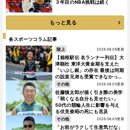
３年目のNBA挑戦は続く
もっと見る
各スポーツコラム記事
陸上
2026.08.06更新
【箱根駅伝 名ランナー列伝】大
津顕杜 東洋大黄金期を支えた
「いぶし銀」の存在 最後は同期
の設楽兄弟も受賞できなかった
金栗杯に輝く
その他
2026.08.05更新
佐藤慎太郎が描く引き際の美学
「弱くなる自分も見せたい」
50代の競輪人生に影響を与え
る伏見俊昭の死にも言及
その他
2026.08.05更新
「お前がラクして生意気だな」