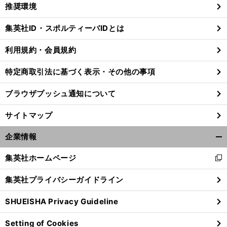
く/
推奨環境
閉
じ
集英社ID・スポルティーバIDとは
る
利用規約・会員規約
・
。
前
特定商取引法に基づく表示・その他の事項
へ
ブラウザプッシュ通知について
サイトマップ
企業情報
開
く/
集英社ホームページ
新
閉
し
じ
集英社プライバシーガイドライン
い
る
ウ
SHUEISHA Privacy Guideline
ィ
ン
Setting of Cookies
ド