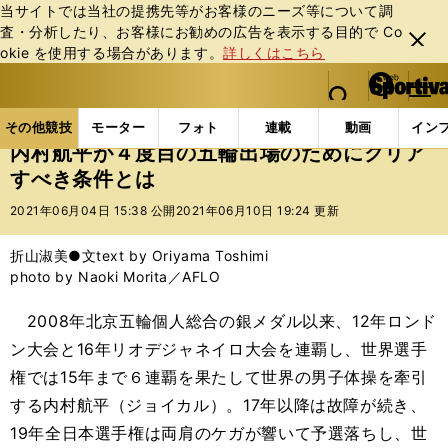
当サイトでは当社の提携先等がお客様のニーズ等について調
査・分析したり、お客様にお勧めの広告を表⽰する⽬的で Co
閉じ
okie を使⽤する場合があります。
詳しくはこちら
る
マイペ
web Sportiva (webスポルティーバ)
検索
メニュ
we
ー
その他競技の記事一覧
その他競技
その他
内村
b
ジ
その他競技
モーター
フォト
連載
動画
イン
ス
内村航平が４度目の五輪出場のためにクリア
ポ
すべき条件とは
ル
テ
2021年06月04日 15:38 公開
2021年06月10日 19:24 更新
ィ
ー
折山淑美●文text by Oriyama Toshimi
バ
photo by Naoki Morita／AFLO
2008年北京五輪個人総合の銀メダル以来、12年ロンド
ン大会と16年リオデジャネイロ大会を連覇し、世界選手
権では15年まで６連覇を果たして世界の男子体操を牽引
する内村航平（ジョイカル）。17年以降は故障が続き、
19年全日本選手権は両肩のケガが響いて予選落ちし、世