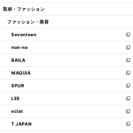
開
ウ
ン
ウ
し
取材・ファッション
く
で
ド
ィ
い
開
ウ
ン
ウ
ファッション・美容
く
で
ド
ィ
開
ウ
ン
Seventeen
く
で
ド
新
開
ウ
し
non-no
く
で
い
新
開
ウ
し
BAILA
く
ィ
い
新
ン
ウ
し
MAQUIA
ド
ィ
い
新
ウ
ン
ウ
し
SPUR
で
ド
ィ
い
新
開
ウ
ン
ウ
し
LEE
く
で
ド
ィ
い
新
開
ウ
ン
ウ
し
eclat
く
で
ド
ィ
い
新
開
ウ
ン
ウ
し
T JAPAN
く
で
ド
ィ
い
新
開
ウ
ン
ウ
し