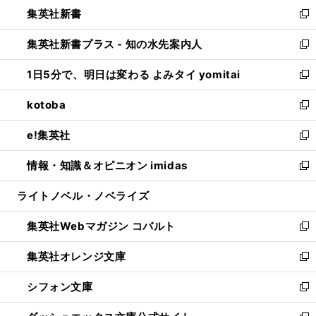
ウ
し
集英社新書
く
で
ィ
い
新
開
ン
ウ
し
集英社新書プラス - 知の水先案内人
く
ド
ィ
い
新
ウ
ン
ウ
し
1日5分で、明日は変わる よみタイ yomitai
で
ド
ィ
い
新
開
ウ
ン
ウ
し
kotoba
く
で
ド
ィ
い
新
開
ウ
ン
ウ
し
e!集英社
く
で
ド
ィ
い
新
開
ウ
ン
ウ
し
情報・知識＆オピニオン imidas
く
で
ド
ィ
い
新
開
ウ
ン
ウ
し
ライトノベル・ノベライズ
く
で
ド
ィ
い
開
ウ
ン
ウ
集英社Webマガジン コバルト
く
で
ド
ィ
新
開
ウ
ン
し
集英社オレンジ文庫
く
で
ド
い
新
開
ウ
ウ
し
シフォン文庫
く
で
ィ
い
新
開
ン
ウ
し