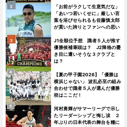
「お前がラクして生意気だな」
2
「あいつ若いくせに」厳しい言
葉を浴びせられるも佐藤慎太郎
が貫いた誇りとファンへの思い
J1全順位予想 識者５人が推す
3
優勝候補筆頭は？ J2降格の憂
き目に遭いそうな３クラブと
は？
4
【夏の甲子園2026】「優勝は
横浜じゃない」 波乱必至の組み
合わせで識者５人が選んだ優勝
校はここだ！
5
河村勇輝がサマーリーグで示し
たリーダーシップと悔し涙 ２
年ぶりの日本代表の舞台を糧に