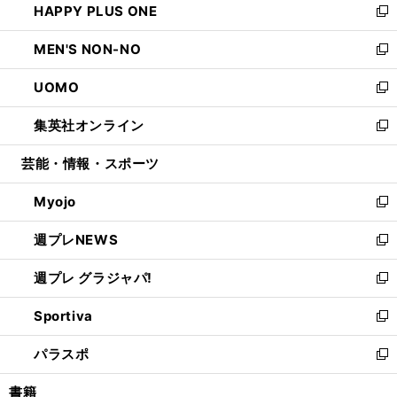
HAPPY PLUS ONE
く
で
ド
ィ
い
新
開
ウ
ン
ウ
し
MEN'S NON-NO
く
で
ド
ィ
い
新
開
ウ
ン
ウ
し
UOMO
く
で
ド
ィ
い
新
開
ウ
ン
ウ
し
集英社オンライン
く
で
ド
ィ
い
新
開
ウ
ン
ウ
し
芸能・情報・スポーツ
く
で
ド
ィ
い
開
ウ
ン
ウ
Myojo
く
で
ド
ィ
新
開
ウ
ン
し
週プレNEWS
く
で
ド
い
新
開
ウ
ウ
し
週プレ グラジャパ!
く
で
ィ
い
新
開
ン
ウ
し
Sportiva
く
ド
ィ
い
新
ウ
ン
ウ
し
パラスポ
で
ド
ィ
い
新
開
ウ
ン
ウ
し
書籍
く
で
ド
ィ
い