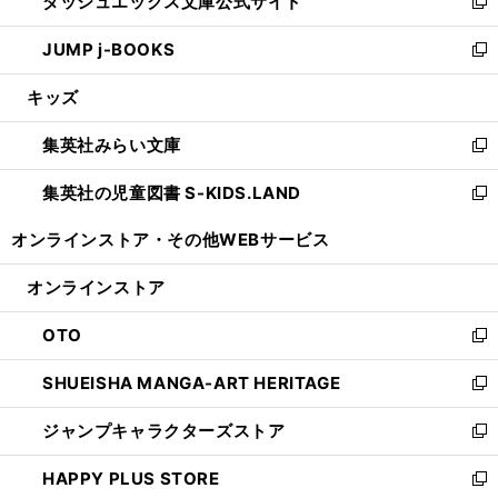
ダッシュエックス文庫公式サイト
く
ド
ィ
い
新
ウ
ン
ウ
し
JUMP j-BOOKS
で
ド
ィ
い
新
開
ウ
ン
ウ
し
キッズ
く
で
ド
ィ
い
開
ウ
ン
ウ
集英社みらい文庫
く
で
ド
ィ
新
開
ウ
ン
し
集英社の児童図書 S-KIDS.LAND
く
で
ド
い
新
開
ウ
ウ
し
オンラインストア・
その他WEBサービス
く
で
ィ
い
開
ン
ウ
オンラインストア
く
ド
ィ
ウ
ン
OTO
で
ド
新
開
ウ
し
SHUEISHA MANGA-ART HERITAGE
く
で
い
新
開
ウ
し
ジャンプキャラクターズストア
く
ィ
い
新
ン
ウ
し
HAPPY PLUS STORE
ド
ィ
い
新