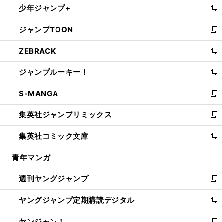
少年ジャンプ+
で
ド
ィ
い
新
開
ウ
ン
ウ
し
ジャンプTOON
く
で
ド
ィ
い
新
開
ウ
ン
ウ
し
ZEBRACK
く
で
ド
ィ
い
新
開
ウ
ン
ウ
し
ジャンプルーキー！
く
で
ド
ィ
い
新
開
ウ
ン
ウ
し
S-MANGA
く
で
ド
ィ
い
新
開
ウ
ン
ウ
し
集英社ジャンプリミックス
く
で
ド
ィ
い
新
開
ウ
ン
ウ
し
集英社コミック文庫
く
で
ド
ィ
い
新
開
ウ
ン
ウ
し
青年マンガ
く
で
ド
ィ
い
開
ウ
ン
ウ
週刊ヤングジャンプ
く
で
ド
ィ
新
開
ウ
ン
し
ヤングジャンプ定期購読デジタル
く
で
ド
い
新
開
ウ
ウ
し
ヤンジャン！
く
で