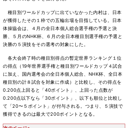
種目別ワールドカップに出ていなかった内村は、日本
が獲得したその１枠での五輪出場を目指している。日本
体操協会は、４月の全日本個人総合選手権の予選と決
勝、５月のNHK杯、６月の全日本種目別選手権の予選と
決勝の５演技をその選考の対象にした。
各大会終了時の種目別得点の暫定世界ランキング１位
の得点（19年世界選手権と種目別ワールドカップ４試合
に加え、国内選考会の全日本個人総合、NHK杯、全日本
種目別の計８試合を対象に作成）と比較し、その得点を
0.200点上回ると「40ポイント」、上回った点数が
0.200点以下なら「30ポイント」、以下も順位と比較し
て「20〜５ポイント」が付与される。つまり、５演技で
獲得できるのは最大で200ポイントとなる。
次のページへ