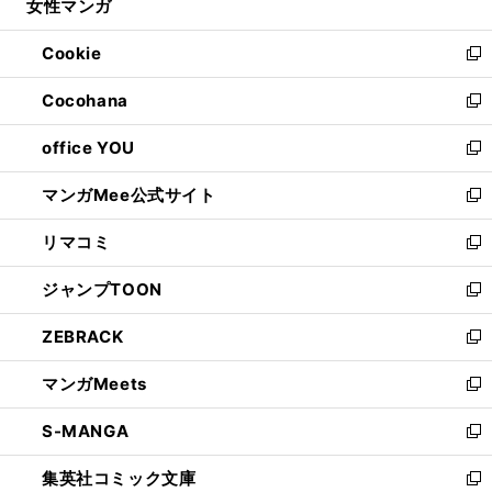
女性マンガ
く
で
ド
ィ
い
開
ウ
ン
ウ
Cookie
く
で
ド
ィ
新
開
ウ
ン
し
Cocohana
く
で
ド
い
新
開
ウ
ウ
し
office YOU
く
で
ィ
い
新
開
ン
ウ
し
マンガMee公式サイト
く
ド
ィ
い
新
ウ
ン
ウ
し
リマコミ
で
ド
ィ
い
新
開
ウ
ン
ウ
し
ジャンプTOON
く
で
ド
ィ
い
新
開
ウ
ン
ウ
し
ZEBRACK
く
で
ド
ィ
い
新
開
ウ
ン
ウ
し
マンガMeets
く
で
ド
ィ
い
新
開
ウ
ン
ウ
し
S-MANGA
く
で
ド
ィ
い
新
開
ウ
ン
ウ
し
集英社コミック文庫
く
で
ド
ィ
い
新