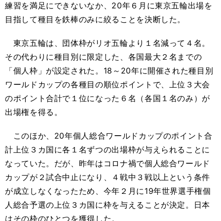
練習を満足にできないなか、20年６月に東京五輪出場を
目指して種目を鉄棒のみに絞ることを決断した。
東京五輪は、団体枠がリオ五輪より１名減って４名。
その代わりに種目別に限定した、各国最大２名までの
「個人枠」が設定された。18～20年に開催された種目別
ワールドカップの各種目の順位ポイントで、上位３大会
のポイント合計で１位になった６名（各国１名のみ）が
出場権を得る。
このほか、20年個人総合ワールドカップのポイント合
計上位３カ国に各１名ずつの出場枠が与えられることに
なっていた。だが、昨年はコロナ禍で個人総合ワールド
カップが２試合中止になり、４戦中３戦以上という条件
が成立しなくなったため、今年２月に19年世界選手権個
人総合予選の上位３カ国に枠を与えることが決定。日本
はその枠のひとつを獲得した。