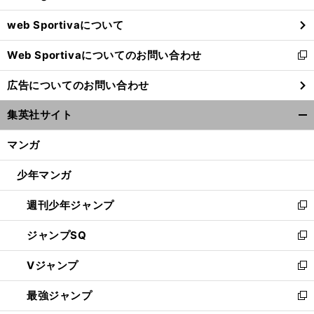
ウ
web Sportivaについて
で
開
Web Sportivaについてのお問い合わせ
く
新
し
広告についてのお問い合わせ
い
ウ
集英社サイト
ィ
開
ン
く/
マンガ
ド
閉
ウ
じ
少年マンガ
で
る
開
週刊少年ジャンプ
く
新
し
ジャンプSQ
い
新
ウ
し
Vジャンプ
ィ
い
新
ン
ウ
し
最強ジャンプ
ド
ィ
い
新
ウ
ン
ウ
し