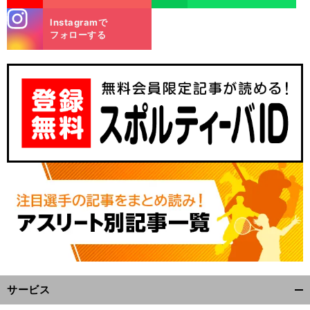
stagra
Instagramで
m
フォローする
サービス
開