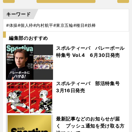
キーワード
#体操
#個人枠
#内村航平
#東京五輪
#種目
#鉄棒
編集部のおすすめ
スポルティーバ バレーボール
特集号 Vol.4 6月30日発売
スポルティーバ 部活特集号
3月16日発売
最新記事などのお知らせが届
く プッシュ通知を受け取る方