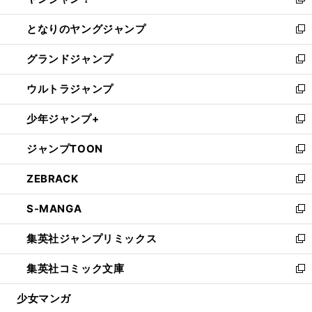
ィ
い
新
開
ン
ウ
し
となりのヤングジャンプ
く
ド
ィ
い
新
ウ
ン
ウ
し
グランドジャンプ
で
ド
ィ
い
新
開
ウ
ン
ウ
し
ウルトラジャンプ
く
で
ド
ィ
い
新
開
ウ
ン
ウ
し
少年ジャンプ+
く
で
ド
ィ
い
新
開
ウ
ン
ウ
し
ジャンプTOON
く
で
ド
ィ
い
新
開
ウ
ン
ウ
し
ZEBRACK
く
で
ド
ィ
い
新
開
ウ
ン
ウ
し
S-MANGA
く
で
ド
ィ
い
新
開
ウ
ン
ウ
し
集英社ジャンプリミックス
く
で
ド
ィ
い
新
開
ウ
ン
ウ
し
集英社コミック文庫
く
で
ド
ィ
い
新
開
ウ
ン
ウ
し
少女マンガ
く
で
ド
ィ
い