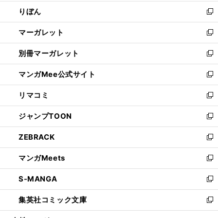
開
ウ
ン
ウ
りぼん
く
で
ド
ィ
新
開
ウ
ン
し
マーガレット
く
で
ド
い
新
開
ウ
ウ
し
別冊マーガレット
く
で
ィ
い
新
開
ン
ウ
し
マンガMee公式サイト
く
ド
ィ
い
新
ウ
ン
ウ
し
リマコミ
で
ド
ィ
い
新
開
ウ
ン
ウ
し
ジャンプTOON
く
で
ド
ィ
い
新
開
ウ
ン
ウ
し
ZEBRACK
く
で
ド
ィ
い
新
開
ウ
ン
ウ
し
マンガMeets
く
で
ド
ィ
い
新
開
ウ
ン
ウ
し
S-MANGA
く
で
ド
ィ
い
新
開
ウ
ン
ウ
し
集英社コミック文庫
く
で
ド
ィ
い
新
開
ウ
ン
ウ
し