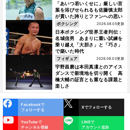
「あいつ若いくせに」厳しい言
葉を浴びせられるも佐藤慎太郎
が貫いた誇りとファンへの思い
ボクシング
2026.08.05更新
日本ボクシング世界王者列伝：
名城信男 あまりに重い試練を
乗り越え「大胆さ」と「巧さ」
で築いた時代
フィギュア
2026.08.03更新
宇野昌磨は本田真凜とのアイス
ダンスで新境地を切り開く 高
橋大輔の証言とも重なる課題と
楽しさ
cebo
X
Facebookで
Xでフォローする
ok
フォローする
uTube
LINE
YouTubeで
LINEで
チャンネル登録
アカウント追加