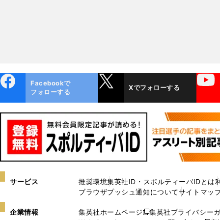
ebo
X
YouTube
Facebookで
Xでフォローする
ok
フォローする
サービス
推奨環境
集英社ID・スポルティーバIDとは
ブラウザプッシュ通知について
サイトマッ
企業情報
集英社ホームページ
集英社プライバシー
新