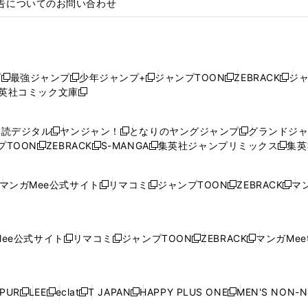
告についてのお問い合わせ
プ
最強ジャンプ
少年ジャンプ+
ジャンプTOON
ZEBRACK
ジ
新
新
新
新
新
英社コミック文庫
し
新
し
し
し
し
い
い
し
い
い
い
ウ
ウ
い
ウ
ウ
ウ
購読デジタル
ヤンジャン！
となりのヤングジャンプ
グランドジ
新
新
新
ィ
ィ
ウ
ィ
ィ
ィ
プTOON
ZEBRACK
S-MANGA
集英社ジャンプリミックス
集英
新
し
新
し
新
し
新
ン
ン
ィ
ン
ン
ン
し
い
し
い
し
い
し
ド
ド
ン
ド
ド
ド
い
ウ
い
ウ
い
ウ
い
ウ
ウ
ド
ウ
ウ
ウ
マンガMee公式サイト
リマコミ
ジャンプTOON
ZEBRACK
マン
新
新
新
新
ウ
ィ
ウ
ィ
ウ
ィ
ウ
で
で
ウ
で
で
で
し
し
し
し
し
ィ
ン
ィ
ン
ィ
ン
ィ
開
開
で
開
開
開
い
い
い
い
い
ン
ド
ン
ド
ン
ド
ン
く
く
開
く
く
く
ウ
ウ
ウ
ウ
ウ
ド
ウ
ド
ウ
ド
ウ
ド
ee公式サイト
リマコミ
ジャンプTOON
ZEBRACK
マンガMeet
く
新
新
新
新
ィ
ィ
ィ
ィ
ィ
ウ
で
ウ
で
ウ
で
ウ
し
し
し
し
ン
ン
ン
ン
ン
で
開
で
開
で
開
で
い
い
い
い
ド
ド
ド
ド
ド
開
く
開
く
開
く
開
ウ
ウ
ウ
ウ
ウ
ウ
ウ
ウ
ウ
PUR
LEE
eclat
T JAPAN
HAPPY PLUS ONE
MEN'S NON-
く
く
く
く
新
新
新
新
新
ィ
ィ
ィ
ィ
で
で
で
で
で