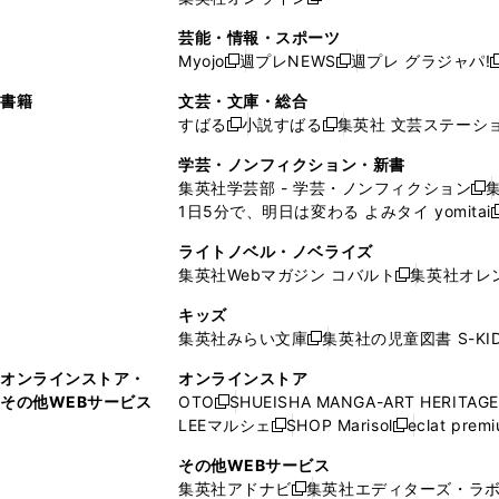
し
新
し
し
し
ン
ィ
ン
ン
開
で
開
で
い
し
い
い
い
ド
ン
ド
ド
芸能・情報・スポーツ
く
開
く
開
ウ
い
ウ
ウ
ウ
ウ
ド
ウ
ウ
Myojo
週プレNEWS
週プレ グラジャパ!
く
く
新
新
新
ィ
ウ
ィ
ィ
ィ
で
ウ
で
で
し
し
ン
ィ
ン
ン
ン
書籍
文芸・文庫・総合
開
で
開
開
い
い
ド
ン
ド
ド
ド
すばる
小説すばる
集英社 文芸ステーシ
く
開
く
く
新
新
ウ
ウ
ウ
ド
ウ
ウ
ウ
く
し
し
ィ
ィ
学芸・ノンフィクション・新書
で
ウ
で
で
で
い
い
ン
ン
集英社学芸部 - 学芸・ノンフィクション
開
で
開
開
開
新
ウ
ウ
ド
ド
1日5分で、明日は変わる よみタイ yomitai
く
開
く
く
く
し
新
ィ
ィ
ウ
ウ
く
い
ン
ン
ライトノベル・ノベライズ
で
で
ウ
ド
ド
集英社Webマガジン コバルト
集英社オレ
開
開
新
ィ
ウ
ウ
く
く
し
ン
キッズ
で
で
い
ド
集英社みらい文庫
集英社の児童図書 S-KID
開
開
新
ウ
ウ
く
く
し
ィ
オンラインストア・
オンラインストア
で
い
ン
その他WEBサービス
OTO
SHUEISHA MANGA-ART HERITAGE
開
新
ウ
ド
LEEマルシェ
SHOP Marisol
eclat prem
く
し
新
新
ィ
ウ
い
し
し
ン
その他WEBサービス
で
ウ
い
い
ド
集英社アドナビ
集英社エディターズ・ラ
開
新