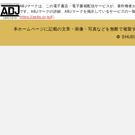
ィ
ウ
ウ
ウ
く
し
ABJマークは、この電子書店・電子書籍配信サービスが、著作権者か
ン
ィ
ィ
で
い
です。ABJマークの詳細、ABJマークを掲示しているサービスの一
ド
ン
ン
開
https://aebs.or.jp/
ウ
新
ウ
ド
ド
く
し
ィ
で
ウ
ウ
い
本ホームページに記載の文章・画像・写真などを無断で複製す
ン
開
で
で
ウ
ド
© SHUEIS
ィ
く
開
開
ン
ウ
く
く
ド
で
ウ
開
で
開
く
く