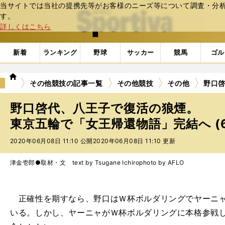
当サイトでは当社の提携先等がお客様のニーズ等について調査・分析し
web Sportiva (webスポルティーバ)
す。
詳しくはこちら
新着
ランキング
野球
サッカー
競馬
ゴル
we
その他競技の記事一覧
その他競技
その他
野口
b
ス
野口啓代、八王子で復活の狼煙。
ポ
ル
東京五輪で「女王帰還物語」完結へ (
テ
2020年06月08日 11:10 公開
2020年06月08日 11:10 更新
ィ
ー
バ
津金壱郎●取材・文 text by Tsugane Ichiro
photo by AFLO
正確性を期すなら、野口はＷ杯ボルダリングでヤーニャ
いる。しかし、ヤーニャがＷ杯ボルダリングに本格参戦した