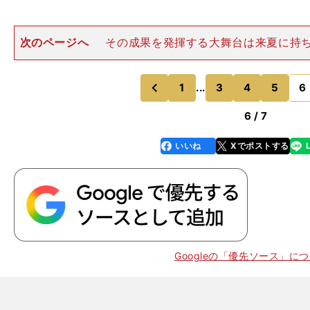
次のページへ
その成果を発揮する大舞台は来夏に持
はこの夏限りだった野口の競技人生も１年先延ばしになっ
てなお進化を遂げる野口は、ここからの１年で苦手にし
度を高めていくことにな
1
...
3
4
5
6
のページへ
のページへ
前
6 / 7
いいね
Xでポストする
line
faceboo
x
k
Googleの「優先ソース」に