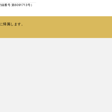
ィ
く
号 第6091713号）
ン
ド
ウ
で
に帰属します。
開
く