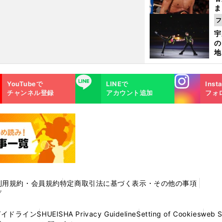
ま
越
フ
さ
宇
の
地
輔
題
Instagra
LINE
YouTubeで
LINEで
Inst
m
チャンネル登録
アカウント追加
フォ
利用規約・会員規約
特定商取引法に基づく表示・その他の事項
プ
ガイドライン
SHUEISHA Privacy Guideline
Setting of Cookies
web 