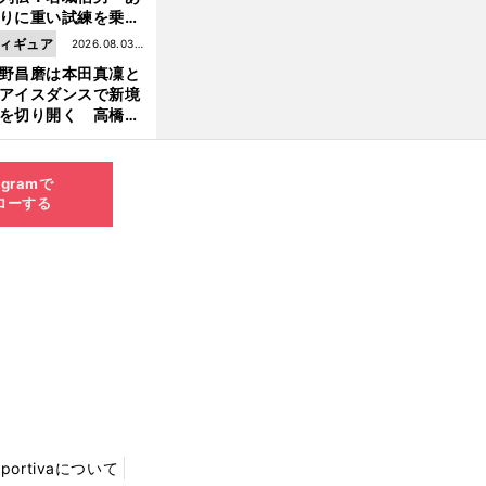
りに重い試練を乗り
え「大胆さ」と「巧
ィギュア
2026.08.03更
」で築いた時代
野昌磨は本田真凜と
新
アイスダンスで新境
前
を切り開く 高橋大
へ
の証言とも重なる課
と楽しさ
agramで
ローする
Sportivaについて