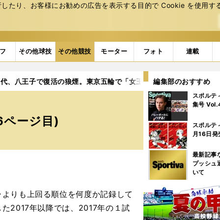
たり、お客様にお勧めの広告を表⽰する⽬的で Cookie を使⽤す
フ
その他球技
その他競技
モーター
フォト
連載
啓代、八王子で復活の狼煙。東京五輪で「女王帰還物語」完結へ
編集部のおすすめ
スポルテ
集号 Vol
6ページ目)
スポルテ
月16日発
最新記事
プッシュ
いて
よりも上回る順位を何度か記録して
2017年以降では、2017年の１試