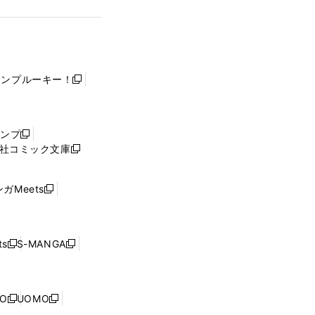
ャンプルーキー！
新
し
い
ウ
ャンプ
新
ィ
社コミック文庫
し
新
ン
い
し
ド
ウ
い
ウ
ガMeets
新
ィ
ウ
で
し
ン
ィ
開
い
ド
ン
く
ウ
ウ
ド
s
S-MANGA
新
新
ィ
で
ウ
し
し
ン
開
で
い
い
ド
く
開
ウ
ウ
ウ
NO
UOMO
く
新
新
ィ
ィ
で