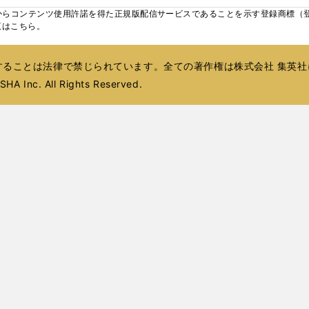
ィ
ウ
ウ
ィ
ウ
ウ
ィ
ウ
く
く
く
し
らコンテンツ使用許諾を得た正規版配信サービスであることを示す登録商標（登録番
ン
ィ
ィ
ン
ィ
ィ
ン
で
い
覧はこちら。
ド
ン
ン
ド
ン
ン
ド
開
ウ
ウ
ド
ド
ウ
ド
ド
ウ
く
ィ
で
ウ
ウ
で
ウ
ウ
で
ることは法律で禁じられています。全ての著作権は株式会社 集英社
ン
開
で
で
開
で
で
開
ド
HA Inc. All Rights Reserved.
く
開
開
く
開
開
く
ウ
く
く
く
く
で
開
く