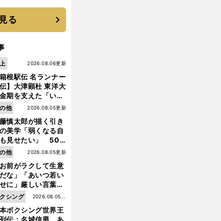
に３年目のNBA挑戦
続く
見る
事
上
2026.08.06更新
箱根駅伝 名ランナー
伝】大津顕杜 東洋大
金期を支えた「いぶ
銀」の存在 最後は同
の他
2026.08.05更新
の設楽兄弟も受賞で
藤慎太郎が描く引き
なかった金栗杯に輝
の美学「弱くなる自
も見せたい」 50
の競輪人生に影響を
の他
2026.08.05更新
える伏見俊昭の死に
お前がラクして生意
言及
だな」「あいつ若い
せに」厳しい言葉を
びせられるも佐藤慎
クシング
2026.08.05更
郎が貫いた誇りとフ
本ボクシング世界王
新
ンへの思い
列伝：名城信男 あ