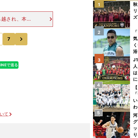
秋
1
リ
ズ
ち越され、本来
た。31歳にし
を
てきた動きの精
「
2
次
気
7
く
浴
太
J
3
ァ
LINEで送る
人
は
に
4
と
【
「
い
わ
5
だ
ついて
河
グ
ッ
り