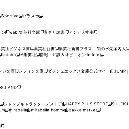
し
し
し
し
し
ン
ン
ン
ン
開
開
開
開
開
い
い
い
い
い
ド
ド
ド
ド
く
く
く
く
く
ウ
ウ
ウ
ウ
ウ
ウ
ウ
ウ
ウ
Sportiva
パラスポ
新
新
ィ
ィ
ィ
ィ
ィ
で
で
で
で
し
し
し
ン
ン
ン
ン
ン
開
開
開
開
い
い
い
ド
ド
ド
ド
ド
ョン
web 集英社文庫
青春と読書
アジア人物史
く
く
く
く
新
新
新
新
ウ
ウ
ウ
ウ
ウ
ウ
ウ
ウ
し
し
し
し
ィ
ィ
ィ
で
で
で
で
で
い
い
い
い
ン
ン
ン
集英社ビジネス書
集英社新書
集英社新書プラス - 知の水先案内人
開
開
開
開
開
新
新
新
ウ
ウ
ウ
ウ
ド
ド
ド
kotoba
e!集英社
情報・知識＆オピニオン imidas
く
く
く
く
く
新
し
新
し
新
ィ
ィ
ィ
ィ
ウ
ウ
ウ
し
し
い
し
い
し
ン
ン
ン
ン
で
で
で
い
い
ウ
い
ウ
い
ド
ド
ド
ド
ンジ文庫
シフォン文庫
ダッシュエックス文庫公式サイト
JUMP 
開
開
開
新
新
新
ウ
ウ
ィ
ウ
ィ
ウ
ウ
ウ
ウ
ウ
く
く
く
し
し
し
ィ
ィ
ン
ィ
ン
ィ
で
で
で
で
い
い
い
ン
ン
ド
ン
ド
ン
S.LAND
開
開
開
開
新
ウ
ウ
ウ
ド
ド
ウ
ド
ウ
ド
く
く
く
く
し
ィ
ィ
ィ
ウ
ウ
で
ウ
で
ウ
い
ン
ン
ン
ジャンプキャラクターズストア
HAPPY PLUS STORE
SHUEIS
で
で
開
で
開
で
新
新
新
ウ
ド
ド
ド
ium
mirabella
mirabella homme
zakka market
開
開
く
開
く
開
し
新
新
新
し
新
し
ィ
ウ
ウ
ウ
く
く
く
く
い
し
し
い
し
し
い
ン
で
で
で
ウ
い
い
ウ
い
い
ウ
ド
ボ
開
開
開
新