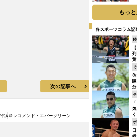
糧
は
もっと
各スポーツコラム記
陸
【
列
黄
し
そ
期
佐
き
際
く
次の記事へ
分
代
そ
与
「
も
気
く
啓代
#＠レコメンド・エバーグリーン
浴
ボ
太
日
ァ
者