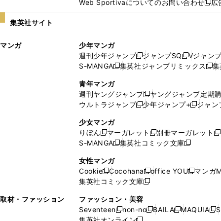
Web Sportivaについてのお問い合わせ
広
し
新
い
し
集英社サイト
ウ
い
ィ
ウ
マンガ
少年マンガ
ン
ィ
週刊少年ジャンプ
ジャンプSQ
Vジャン
ド
ン
新
新
S-MANGA
集英社ジャンプリミックス
集
ウ
ド
新
し
し
新
で
ウ
し
い
い
し
青年マンガ
開
で
い
ウ
ウ
い
週刊ヤングジャンプ
ヤングジャンプ定期
新
く
開
ウ
ィ
ィ
ウ
ウルトラジャンプ
少年ジャンプ+
ジャン
新
し
新
く
ィ
ン
ン
ィ
し
い
し
ン
ド
ド
ン
少女マンガ
い
ウ
い
ド
ウ
ウ
ド
りぼん
マーガレット
別冊マーガレット
新
新
新
ウ
ィ
ウ
ウ
で
で
ウ
S-MANGA
集英社コミック文庫
し
新
し
新
ィ
ン
ィ
で
開
開
で
い
し
い
し
ン
ド
ン
女性マンガ
開
く
く
開
ウ
い
ウ
い
ド
ウ
ド
Cookie
Cocohana
office YOU
マンガM
く
く
新
新
新
ィ
ウ
ィ
ウ
ウ
で
ウ
集英社コミック文庫
し
新
し
し
ン
ィ
ン
ィ
で
開
で
い
し
い
い
ド
ン
ド
ン
取材・ファッション
ファッション・美容
開
く
開
ウ
い
ウ
ウ
ウ
ド
ウ
ド
Seventeen
non-no
BAILA
MAQUIA
S
く
く
新
新
新
新
ィ
ウ
ィ
ィ
で
ウ
で
ウ
集英社オンライン