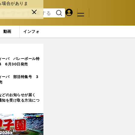
る場合がありま
マイペ
閉じ
検索
メニュ
ー
る
す
ジ
る
動画
インフォ
6ページ目
ィーバ バレーボール特
.4 6月30日発売
ィーバ 部活特集号 3
売
などのお知らせが届く
通知を受け取る方法につ