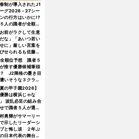
春制が導入されたJ1
ーグ2026－27シー
ンの行方はいかに!?
５人の識者が全順位
大胆予想
お前がラクして生意
だな」「あいつ若い
せに」厳しい言葉を
びせられるも佐藤慎
郎が貫いた誇りとフ
1全順位予想 識者５
ンへの思い
が推す優勝候補筆頭
？ J2降格の憂き目
遭いそうな３クラブ
は？
夏の甲子園2026】
優勝は横浜じゃな
」 波乱必至の組み合
せで識者５人が選ん
優勝校はここだ！
村勇輝がサマーリー
で示したリーダーシ
プと悔し涙 ２年ぶ
の日本代表の舞台を