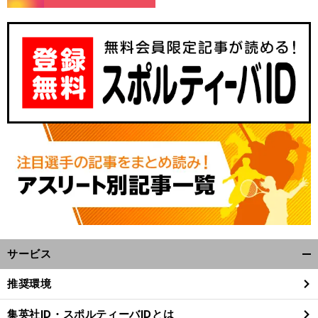
サービス
開
く/
推奨環境
閉
じ
集英社ID・スポルティーバIDとは