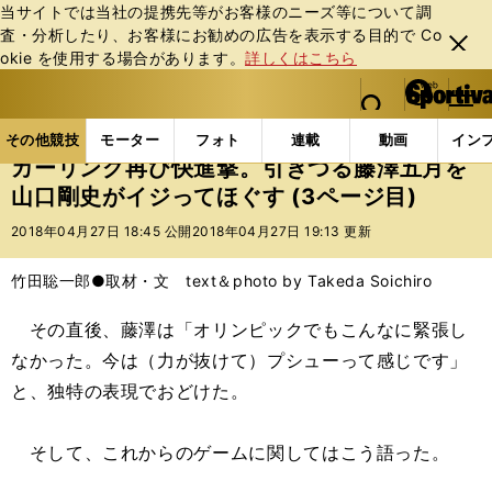
当サイトでは当社の提携先等がお客様のニーズ等について調
査・分析したり、お客様にお勧めの広告を表⽰する⽬的で Co
閉じ
okie を使⽤する場合があります。
詳しくはこちら
る
マイペ
web Sportiva (webスポルティーバ)
検索
メニュ
we
ー
その他競技の記事一覧
その他競技
冬季競技
カ
b
ジ
その他競技
モーター
フォト
連載
動画
イン
ス
カーリング再び快進撃。引きつる藤澤五月を
ポ
山口剛史がイジってほぐす (3ページ目)
ル
テ
2018年04月27日 18:45 公開
2018年04月27日 19:13 更新
ィ
ー
竹田聡一郎●取材・文 text＆photo by Takeda Soichiro
バ
その直後、藤澤は「オリンピックでもこんなに緊張し
なかった。今は（力が抜けて）プシューって感じです」
と、独特の表現でおどけた。
そして、これからのゲームに関してはこう語った。