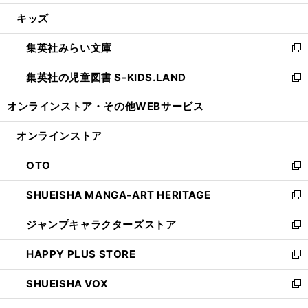
開
ウ
ン
ウ
し
キッズ
く
で
ド
ィ
い
開
ウ
ン
ウ
集英社みらい文庫
く
で
ド
ィ
新
開
ウ
ン
し
集英社の児童図書 S-KIDS.LAND
く
で
ド
い
新
開
ウ
ウ
し
オンラインストア・
その他WEBサービス
く
で
ィ
い
開
ン
ウ
オンラインストア
く
ド
ィ
ウ
ン
OTO
で
ド
新
開
ウ
し
SHUEISHA MANGA-ART HERITAGE
く
で
い
新
開
ウ
し
ジャンプキャラクターズストア
く
ィ
い
新
ン
ウ
し
HAPPY PLUS STORE
ド
ィ
い
新
ウ
ン
ウ
し
SHUEISHA VOX
で
ド
ィ
い
新
開
ウ
ン
ウ
し