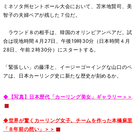
ミネソタ州セントポール大会において、苫米地賢司、美
智子の夫婦ペアが残した７位だ。
ラウンド８の相手は、韓国のオリンピアンペアだ。試
合は現地時間４月27日、午後19時30分（日本時間４月
28日、午前２時30分）にスタートする。
「緊張しい」の藤澤と、イージーゴーイングな山口のペ
アは、日本カーリング史に新たな歴史が刻めるか。
◆【写真】日本歴代「カーリング美女」ギャラリー＞＞
◆世界が驚くカーリング女子。チームを作った本橋麻里
「８年前の想い」＞＞