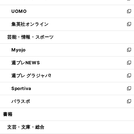
開
ウ
ン
ウ
し
UOMO
く
で
ド
ィ
い
新
開
ウ
ン
ウ
し
集英社オンライン
く
で
ド
ィ
い
新
開
ウ
ン
ウ
し
芸能・情報・スポーツ
く
で
ド
ィ
い
開
ウ
ン
ウ
Myojo
く
で
ド
ィ
新
開
ウ
ン
し
週プレNEWS
く
で
ド
い
新
開
ウ
ウ
し
週プレ グラジャパ!
く
で
ィ
い
新
開
ン
ウ
し
Sportiva
く
ド
ィ
い
新
ウ
ン
ウ
し
パラスポ
で
ド
ィ
い
新
開
ウ
ン
ウ
し
書籍
く
で
ド
ィ
い
開
ウ
ン
ウ
文芸・文庫・総合
く
で
ド
ィ
開
ウ
ン