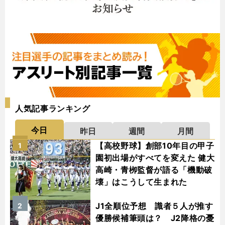
人気記事ランキング
今日
昨日
週間
月間
【高校野球】創部10年目の甲子
1
園初出場がすべてを変えた 健大
高崎・青栁監督が語る「機動破
壊」はこうして生まれた
J1全順位予想 識者５人が推す
2
優勝候補筆頭は？ J2降格の憂