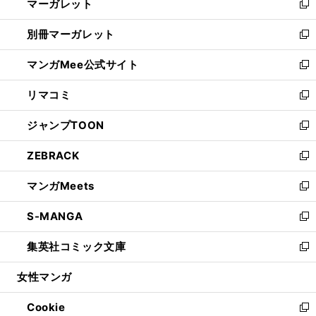
マーガレット
く
で
ド
い
新
開
ウ
ウ
し
別冊マーガレット
く
で
ィ
い
新
開
ン
ウ
し
マンガMee公式サイト
く
ド
ィ
い
新
ウ
ン
ウ
し
リマコミ
で
ド
ィ
い
新
開
ウ
ン
ウ
し
ジャンプTOON
く
で
ド
ィ
い
新
開
ウ
ン
ウ
し
ZEBRACK
く
で
ド
ィ
い
新
開
ウ
ン
ウ
し
マンガMeets
く
で
ド
ィ
い
新
開
ウ
ン
ウ
し
S-MANGA
く
で
ド
ィ
い
新
開
ウ
ン
ウ
し
集英社コミック文庫
く
で
ド
ィ
い
新
開
ウ
ン
ウ
し
女性マンガ
く
で
ド
ィ
い
開
ウ
ン
ウ
Cookie
く
で
ド
ィ
新