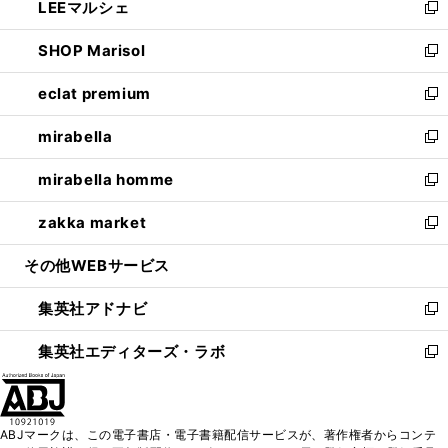
LEEマルシェ
く
で
ド
ィ
い
新
開
ウ
ン
ウ
し
SHOP Marisol
く
で
ド
ィ
い
新
開
ウ
ン
ウ
し
eclat premium
く
で
ド
ィ
い
新
開
ウ
ン
ウ
し
mirabella
く
で
ド
ィ
い
新
開
ウ
ン
ウ
し
mirabella homme
く
で
ド
ィ
い
新
開
ウ
ン
ウ
し
zakka market
く
で
ド
ィ
い
新
開
ウ
ン
ウ
し
その他WEBサービス
く
で
ド
ィ
い
開
ウ
ン
ウ
集英社アドナビ
く
で
ド
ィ
新
開
ウ
ン
し
集英社エディターズ・ラボ
く
で
ド
い
新
開
ウ
ウ
し
く
で
ィ
い
開
ン
ウ
ABJマークは、この電子書店・電子書籍配信サービスが、著作権者からコンテ
く
ド
ィ