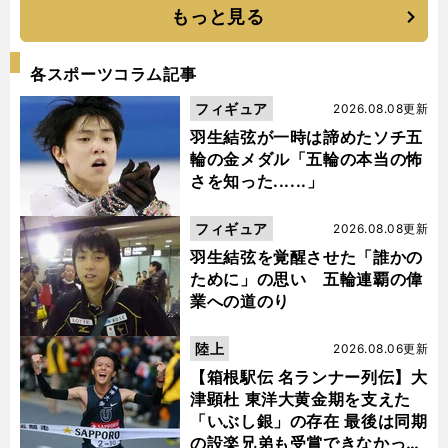
もっと見る
各スポーツコラム記事
フィギュア
2026.08.08更新
羽生結弦が一時は諦めたソチ五
輪の金メダル「五輪の本当の怖
さを知った......」
フィギュア
2026.08.08更新
羽生結弦を覚醒させた「誰かの
ために」の思い 五輪連覇の偉
業への道のり
陸上
2026.08.06更新
【箱根駅伝 名ランナー列伝】大
津顕杜 東洋大黄金期を支えた
「いぶし銀」の存在 最後は同期
の設楽兄弟も受賞できなかった