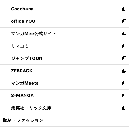
開
ウ
ン
し
Cocohana
く
で
ド
い
新
開
ウ
ウ
し
office YOU
く
で
ィ
い
新
開
ン
ウ
し
マンガMee公式サイト
く
ド
ィ
い
新
ウ
ン
ウ
し
リマコミ
で
ド
ィ
い
新
開
ウ
ン
ウ
し
ジャンプTOON
く
で
ド
ィ
い
新
開
ウ
ン
ウ
し
ZEBRACK
く
で
ド
ィ
い
新
開
ウ
ン
ウ
し
マンガMeets
く
で
ド
ィ
い
新
開
ウ
ン
ウ
し
S-MANGA
く
で
ド
ィ
い
新
開
ウ
ン
ウ
し
集英社コミック文庫
く
で
ド
ィ
い
新
開
ウ
ン
ウ
し
取材・ファッション
く
で
ド
ィ
い
開
ウ
ン
ウ