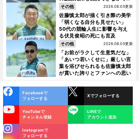
金栗杯に輝く
その他
2026.08.05更新
佐藤慎太郎が描く引き際の美学
「弱くなる自分も見せたい」
50代の競輪人生に影響を与え
る伏見俊昭の死にも言及
その他
2026.08.05更新
「お前がラクして生意気だな」
「あいつ若いくせに」厳しい言
葉を浴びせられるも佐藤慎太郎
が貫いた誇りとファンへの思い
cebo
X
Facebookで
Xでフォローする
ok
フォローする
uTube
LINE
YouTubeで
LINEで
チャンネル登録
アカウント追加
stagra
Instagramで
m
フォローする