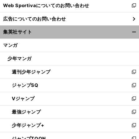
Web Sportivaについてのお問い合わせ
く
新
し
広告についてのお問い合わせ
い
ウ
集英社サイト
ィ
開
ン
く/
マンガ
ド
閉
ウ
じ
少年マンガ
で
る
開
週刊少年ジャンプ
く
新
し
ジャンプSQ
い
新
ウ
し
Vジャンプ
ィ
い
新
ン
ウ
し
最強ジャンプ
ド
ィ
い
新
ウ
ン
ウ
し
少年ジャンプ+
で
ド
ィ
い
新
開
ウ
ン
ウ
し
ジャンプTOON
く
で
ド