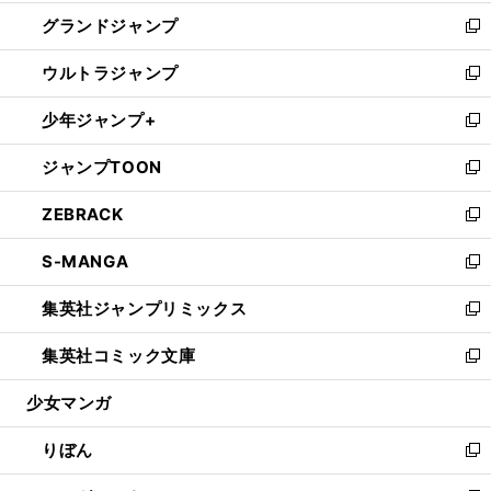
ウ
ン
ウ
し
グランドジャンプ
で
ド
ィ
い
新
開
ウ
ン
ウ
し
ウルトラジャンプ
く
で
ド
ィ
い
新
開
ウ
ン
ウ
し
少年ジャンプ+
く
で
ド
ィ
い
新
開
ウ
ン
ウ
し
ジャンプTOON
く
で
ド
ィ
い
新
開
ウ
ン
ウ
し
ZEBRACK
く
で
ド
ィ
い
新
開
ウ
ン
ウ
し
S-MANGA
く
で
ド
ィ
い
新
開
ウ
ン
ウ
し
集英社ジャンプリミックス
く
で
ド
ィ
い
新
開
ウ
ン
ウ
し
集英社コミック文庫
く
で
ド
ィ
い
新
開
ウ
ン
ウ
し
少女マンガ
く
で
ド
ィ
い
開
ウ
ン
ウ
りぼん
く
で
ド
ィ
新
開
ウ
ン
し