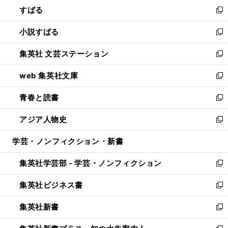
すばる
く
で
ド
新
開
ウ
し
小説すばる
く
で
い
新
開
ウ
し
集英社 文芸ステーション
く
ィ
い
新
ン
ウ
し
web 集英社文庫
ド
ィ
い
新
ウ
ン
ウ
し
青春と読書
で
ド
ィ
い
新
開
ウ
ン
ウ
し
アジア人物史
く
で
ド
ィ
い
新
開
ウ
ン
ウ
し
学芸・ノンフィクション・新書
く
で
ド
ィ
い
開
ウ
ン
ウ
集英社学芸部 - 学芸・ノンフィクション
く
で
ド
ィ
新
開
ウ
ン
し
集英社ビジネス書
く
で
ド
い
新
開
ウ
ウ
し
集英社新書
く
で
ィ
い
新
開
ン
ウ
し