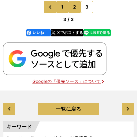
1
2
3
のページへ
前
3 / 3
いいね
Xでポストする
LINEで送る
line
faceboo
x
k
Googleの「優先ソース」について
一覧に戻る
キーワード