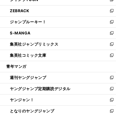
ィ
い
新
開
ウ
ン
ウ
し
ZEBRACK
く
で
ド
ィ
い
新
開
ウ
ン
ウ
し
ジャンプルーキー！
く
で
ド
ィ
い
新
開
ウ
ン
ウ
し
S-MANGA
く
で
ド
ィ
い
新
開
ウ
ン
ウ
し
集英社ジャンプリミックス
く
で
ド
ィ
い
新
開
ウ
ン
ウ
し
集英社コミック文庫
く
で
ド
ィ
い
新
開
ウ
ン
ウ
し
青年マンガ
く
で
ド
ィ
い
開
ウ
ン
ウ
週刊ヤングジャンプ
く
で
ド
ィ
新
開
ウ
ン
し
ヤングジャンプ定期購読デジタル
く
で
ド
い
新
開
ウ
ウ
し
ヤンジャン！
く
で
ィ
い
新
開
ン
ウ
し
となりのヤングジャンプ
く
ド
ィ
い
新