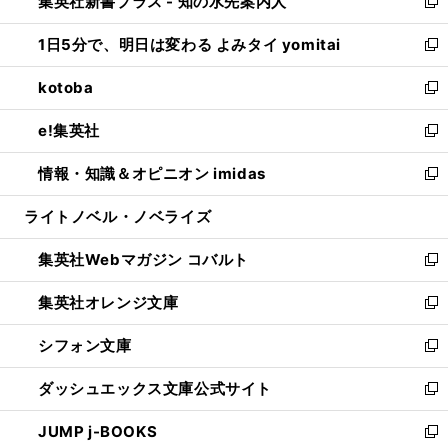
集英社新書プラス - 知の水先案内人
く
ド
ィ
い
新
ウ
ン
ウ
し
1日5分で、明日は変わる よみタイ yomitai
で
ド
ィ
い
新
開
ウ
ン
ウ
し
kotoba
く
で
ド
ィ
い
新
開
ウ
ン
ウ
し
e!集英社
く
で
ド
ィ
い
新
開
ウ
ン
ウ
し
情報・知識＆オピニオン imidas
く
で
ド
ィ
い
新
開
ウ
ン
ウ
し
ライトノベル・ノベライズ
く
で
ド
ィ
い
開
ウ
ン
ウ
集英社Webマガジン コバルト
く
で
ド
ィ
新
開
ウ
ン
し
集英社オレンジ文庫
く
で
ド
い
新
開
ウ
ウ
し
シフォン文庫
く
で
ィ
い
新
開
ン
ウ
し
ダッシュエックス文庫公式サイト
く
ド
ィ
い
新
ウ
ン
ウ
し
JUMP j-BOOKS
で
ド
ィ
い
新