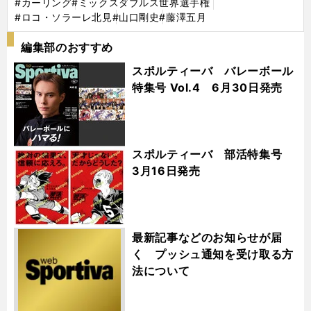
#カーリング
#ミックスダブルス世界選手権
#ロコ・ソラーレ北見
#山口剛史
#藤澤五月
編集部のおすすめ
スポルティーバ バレーボール
特集号 Vol.4 6月30日発売
スポルティーバ 部活特集号
3月16日発売
最新記事などのお知らせが届
く プッシュ通知を受け取る方
法について