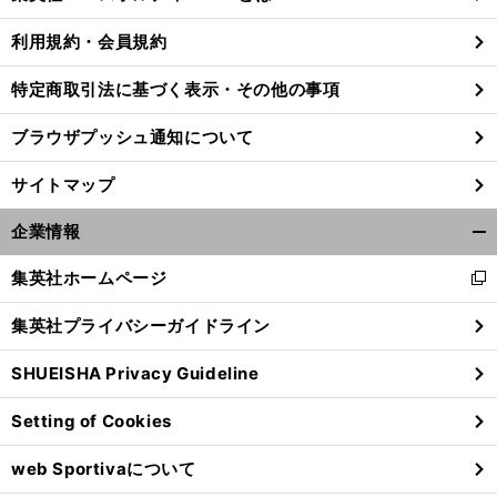
る
利用規約・会員規約
特定商取引法に基づく表示・その他の事項
ブラウザプッシュ通知について
サイトマップ
企業情報
開
く/
集英社ホームページ
新
閉
し
じ
集英社プライバシーガイドライン
い
る
ウ
藤
、
！
SHUEISHA Privacy Guideline
澤＆山口ペア
世界５位
カーリング界はこの快挙を次に活かせるか
ィ
ン
Setting of Cookies
ド
ウ
web Sportivaについて
で
開