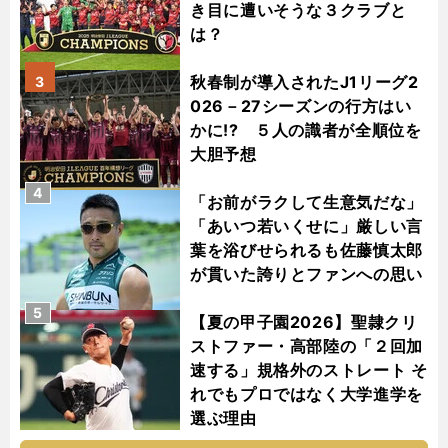
き目に遭いそうな３クラブと
は？
秋春制が導入されたJ1リーグ2
3
026－27シーズンの行方はい
かに!? ５人の識者が全順位を
大胆予想
4
「お前がラクして生意気だな」
「あいつ若いくせに」厳しい言
葉を浴びせられるも佐藤慎太郎
が貫いた誇りとファンへの思い
5
【夏の甲子園2026】聖隷クリ
ストファー・高部陸の「２回加
速する」規格外のストレート そ
れでもプロではなく大学進学を
選ぶ理由