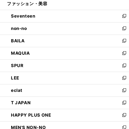
ファッション・美容
く
で
ド
ィ
開
ウ
ン
Seventeen
く
で
ド
新
開
ウ
し
non-no
く
で
い
新
開
ウ
し
BAILA
く
ィ
い
新
ン
ウ
し
MAQUIA
ド
ィ
い
新
ウ
ン
ウ
し
SPUR
で
ド
ィ
い
新
開
ウ
ン
ウ
し
LEE
く
で
ド
ィ
い
新
開
ウ
ン
ウ
し
eclat
く
で
ド
ィ
い
新
開
ウ
ン
ウ
し
T JAPAN
く
で
ド
ィ
い
新
開
ウ
ン
ウ
し
HAPPY PLUS ONE
く
で
ド
ィ
い
新
開
ウ
ン
ウ
し
MEN'S NON-NO
く
で
ド
ィ
い
新