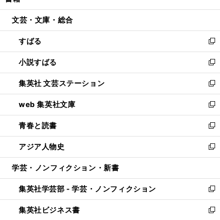
い
開
ウ
ン
ウ
文芸・文庫・総合
く
で
ド
ィ
開
ウ
ン
すばる
く
で
ド
新
開
ウ
し
小説すばる
く
で
い
新
開
ウ
し
集英社 文芸ステーション
く
ィ
い
新
ン
ウ
し
web 集英社文庫
ド
ィ
い
新
ウ
ン
ウ
し
青春と読書
で
ド
ィ
い
新
開
ウ
ン
ウ
し
アジア人物史
く
で
ド
ィ
い
新
開
ウ
ン
ウ
し
学芸・ノンフィクション・新書
く
で
ド
ィ
い
開
ウ
ン
ウ
集英社学芸部 - 学芸・ノンフィクション
く
で
ド
ィ
新
開
ウ
ン
し
集英社ビジネス書
く
で
ド
い
新