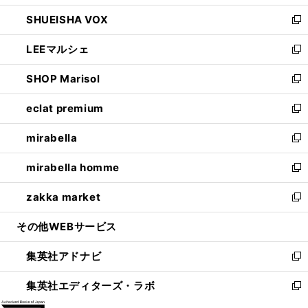
ウ
ン
ウ
し
SHUEISHA VOX
で
ド
ィ
い
新
開
ウ
ン
ウ
し
LEEマルシェ
く
で
ド
ィ
い
新
開
ウ
ン
ウ
し
SHOP Marisol
く
で
ド
ィ
い
新
開
ウ
ン
ウ
し
eclat premium
く
で
ド
ィ
い
新
開
ウ
ン
ウ
し
mirabella
く
で
ド
ィ
い
新
開
ウ
ン
ウ
し
mirabella homme
く
で
ド
ィ
い
新
開
ウ
ン
ウ
し
zakka market
く
で
ド
ィ
い
新
開
ウ
ン
ウ
し
その他WEBサービス
く
で
ド
ィ
い
開
ウ
ン
ウ
集英社アドナビ
く
で
ド
ィ
新
開
ウ
ン
し
集英社エディターズ・ラボ
く
で
ド
い
新
開
ウ
ウ
し