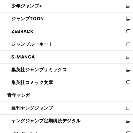
ウ
し
少年ジャンプ+
で
ド
ィ
い
新
開
ウ
ン
ウ
し
ジャンプTOON
く
で
ド
ィ
い
新
開
ウ
ン
ウ
し
ZEBRACK
く
で
ド
ィ
い
新
開
ウ
ン
ウ
し
ジャンプルーキー！
く
で
ド
ィ
い
新
開
ウ
ン
ウ
し
S-MANGA
く
で
ド
ィ
い
新
開
ウ
ン
ウ
し
集英社ジャンプリミックス
く
で
ド
ィ
い
新
開
ウ
ン
ウ
し
集英社コミック文庫
く
で
ド
ィ
い
新
開
ウ
ン
ウ
し
青年マンガ
く
で
ド
ィ
い
開
ウ
ン
ウ
週刊ヤングジャンプ
く
で
ド
ィ
新
開
ウ
ン
し
ヤングジャンプ定期購読デジタル
く
で
ド
い
新
開
ウ
ウ
し