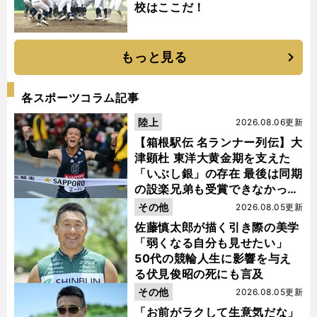
校はここだ！
もっと見る
各スポーツコラム記事
陸上
2026.08.06更新
【箱根駅伝 名ランナー列伝】大
津顕杜 東洋大黄金期を支えた
「いぶし銀」の存在 最後は同期
の設楽兄弟も受賞できなかった
金栗杯に輝く
その他
2026.08.05更新
佐藤慎太郎が描く引き際の美学
「弱くなる自分も見せたい」
50代の競輪人生に影響を与え
る伏見俊昭の死にも言及
その他
2026.08.05更新
「お前がラクして生意気だな」