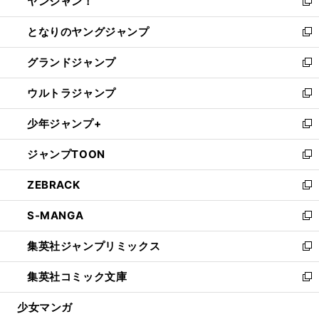
ヤンジャン！
く
で
ィ
い
新
開
ン
ウ
し
となりのヤングジャンプ
く
ド
ィ
い
新
ウ
ン
ウ
し
グランドジャンプ
で
ド
ィ
い
新
開
ウ
ン
ウ
し
ウルトラジャンプ
く
で
ド
ィ
い
新
開
ウ
ン
ウ
し
少年ジャンプ+
く
で
ド
ィ
い
新
開
ウ
ン
ウ
し
ジャンプTOON
く
で
ド
ィ
い
新
開
ウ
ン
ウ
し
ZEBRACK
く
で
ド
ィ
い
新
開
ウ
ン
ウ
し
S-MANGA
く
で
ド
ィ
い
新
開
ウ
ン
ウ
し
集英社ジャンプリミックス
く
で
ド
ィ
い
新
開
ウ
ン
ウ
し
集英社コミック文庫
く
で
ド
ィ
い
新
開
ウ
ン
ウ
し
少女マンガ
く
で
ド
ィ
い