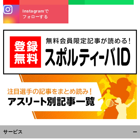
stagra
Instagramで
m
フォローする
サービス
開