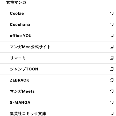
女性マンガ
く
で
ド
ィ
い
開
ウ
ン
ウ
Cookie
く
で
ド
ィ
新
開
ウ
ン
し
Cocohana
く
で
ド
い
新
開
ウ
ウ
し
office YOU
く
で
ィ
い
新
開
ン
ウ
し
マンガMee公式サイト
く
ド
ィ
い
新
ウ
ン
ウ
し
リマコミ
で
ド
ィ
い
新
開
ウ
ン
ウ
し
ジャンプTOON
く
で
ド
ィ
い
新
開
ウ
ン
ウ
し
ZEBRACK
く
で
ド
ィ
い
新
開
ウ
ン
ウ
し
マンガMeets
く
で
ド
ィ
い
新
開
ウ
ン
ウ
し
S-MANGA
く
で
ド
ィ
い
新
開
ウ
ン
ウ
し
集英社コミック文庫
く
で
ド
ィ
い
新