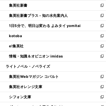
開
ウ
ウ
し
集英社新書
く
で
ィ
い
新
開
ン
ウ
し
集英社新書プラス - 知の水先案内人
く
ド
ィ
い
新
ウ
ン
ウ
し
1日5分で、明日は変わる よみタイ yomitai
で
ド
ィ
い
新
開
ウ
ン
ウ
し
kotoba
く
で
ド
ィ
い
新
開
ウ
ン
ウ
し
e!集英社
く
で
ド
ィ
い
新
開
ウ
ン
ウ
し
情報・知識＆オピニオン imidas
く
で
ド
ィ
い
新
開
ウ
ン
ウ
し
ライトノベル・ノベライズ
く
で
ド
ィ
い
開
ウ
ン
ウ
集英社Webマガジン コバルト
く
で
ド
ィ
新
開
ウ
ン
し
集英社オレンジ文庫
く
で
ド
い
新
開
ウ
ウ
し
シフォン文庫
く
で
ィ
い
新
開
ン
ウ
し