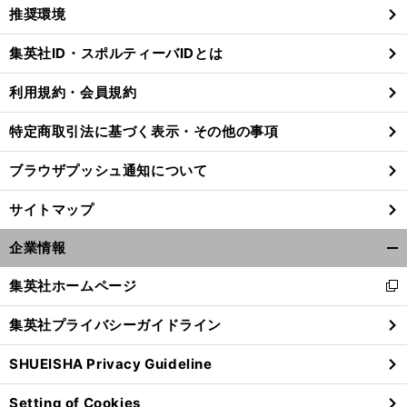
く/
推奨環境
閉
じ
集英社ID・スポルティーバIDとは
る
利用規約・会員規約
特定商取引法に基づく表示・その他の事項
ブラウザプッシュ通知について
サイトマップ
企業情報
開
く/
集英社ホームページ
新
閉
し
じ
集英社プライバシーガイドライン
い
る
ウ
SHUEISHA Privacy Guideline
ィ
ン
Setting of Cookies
ド