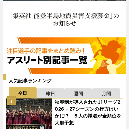
人気記事ランキング
今日
昨日
週間
月間
秋春制が導入されたJ1リーグ2
1
026－27シーズンの行方はい
かに!? ５人の識者が全順位を
大胆予想