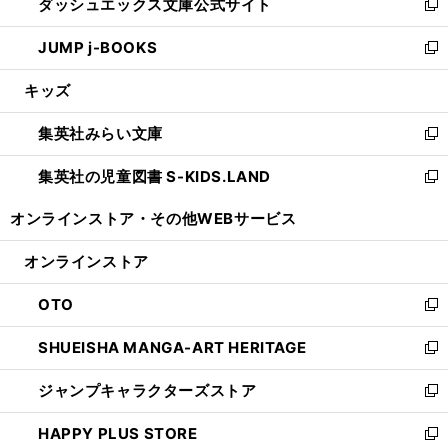
ダッシュエックス文庫公式サイト
く
ド
ィ
い
新
ウ
ン
ウ
し
JUMP j-BOOKS
で
ド
ィ
い
新
開
ウ
ン
ウ
し
キッズ
く
で
ド
ィ
い
開
ウ
ン
ウ
集英社みらい文庫
く
で
ド
ィ
新
開
ウ
ン
し
集英社の児童図書 S-KIDS.LAND
く
で
ド
い
新
開
ウ
ウ
し
オンラインストア・
その他WEBサービス
く
で
ィ
い
開
ン
ウ
オンラインストア
く
ド
ィ
ウ
ン
OTO
で
ド
新
開
ウ
し
SHUEISHA MANGA-ART HERITAGE
く
で
い
新
開
ウ
し
ジャンプキャラクターズストア
く
ィ
い
新
ン
ウ
し
HAPPY PLUS STORE
ド
ィ
い
新