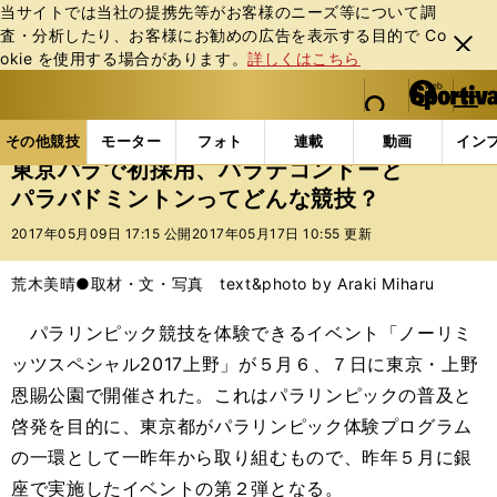
当サイトでは当社の提携先等がお客様のニーズ等について調
査・分析したり、お客様にお勧めの広告を表⽰する⽬的で Co
閉じ
okie を使⽤する場合があります。
詳しくはこちら
る
マイペ
web Sportiva (webスポルティーバ)
検索
メニュ
we
ー
その他競技の記事一覧
その他競技
その他
東京
b
ジ
その他競技
モーター
フォト
連載
動画
イン
ス
東京パラで初採用、パラテコンドーと
ポ
パラバドミントンってどんな競技？
ル
テ
2017年05月09日 17:15 公開
2017年05月17日 10:55 更新
ィ
ー
荒木美晴●取材・文・写真 text&photo by Araki Miharu
バ
パラリンピック競技を体験できるイベント「ノーリミ
ッツスペシャル2017上野」が５月６、７日に東京・上野
恩賜公園で開催された。これはパラリンピックの普及と
啓発を目的に、東京都がパラリンピック体験プログラム
の一環として一昨年から取り組むもので、昨年５月に銀
座で実施したイベントの第２弾となる。