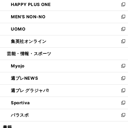
HAPPY PLUS ONE
く
で
ド
ィ
い
新
開
ウ
ン
ウ
し
MEN'S NON-NO
く
で
ド
ィ
い
新
開
ウ
ン
ウ
し
UOMO
く
で
ド
ィ
い
新
開
ウ
ン
ウ
し
集英社オンライン
く
で
ド
ィ
い
新
開
ウ
ン
ウ
し
芸能・情報・スポーツ
く
で
ド
ィ
い
開
ウ
ン
ウ
Myojo
く
で
ド
ィ
新
開
ウ
ン
し
週プレNEWS
く
で
ド
い
新
開
ウ
ウ
し
週プレ グラジャパ!
く
で
ィ
い
新
開
ン
ウ
し
Sportiva
く
ド
ィ
い
新
ウ
ン
ウ
し
パラスポ
で
ド
ィ
い
新
開
ウ
ン
ウ
し
書籍
く
で
ド
ィ