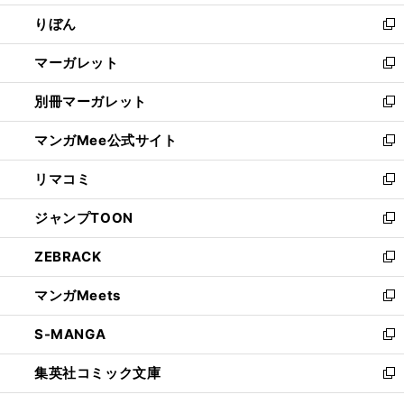
開
ウ
ン
ウ
りぼん
く
で
ド
ィ
新
開
ウ
ン
し
マーガレット
く
で
ド
い
新
開
ウ
ウ
し
別冊マーガレット
く
で
ィ
い
新
開
ン
ウ
し
マンガMee公式サイト
く
ド
ィ
い
新
ウ
ン
ウ
し
リマコミ
で
ド
ィ
い
新
開
ウ
ン
ウ
し
ジャンプTOON
く
で
ド
ィ
い
新
開
ウ
ン
ウ
し
ZEBRACK
く
で
ド
ィ
い
新
開
ウ
ン
ウ
し
マンガMeets
く
で
ド
ィ
い
新
開
ウ
ン
ウ
し
S-MANGA
く
で
ド
ィ
い
新
開
ウ
ン
ウ
し
集英社コミック文庫
く
で
ド
ィ
い
新
開
ウ
ン
ウ
し