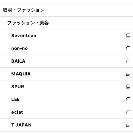
開
ウ
ン
ウ
し
取材・ファッション
く
で
ド
ィ
い
開
ウ
ン
ウ
ファッション・美容
く
で
ド
ィ
開
ウ
ン
Seventeen
く
で
ド
新
開
ウ
し
non-no
く
で
い
新
開
ウ
し
BAILA
く
ィ
い
新
ン
ウ
し
MAQUIA
ド
ィ
い
新
ウ
ン
ウ
し
SPUR
で
ド
ィ
い
新
開
ウ
ン
ウ
し
LEE
く
で
ド
ィ
い
新
開
ウ
ン
ウ
し
eclat
く
で
ド
ィ
い
新
開
ウ
ン
ウ
し
T JAPAN
く
で
ド
ィ
い
新
開
ウ
ン
ウ
し