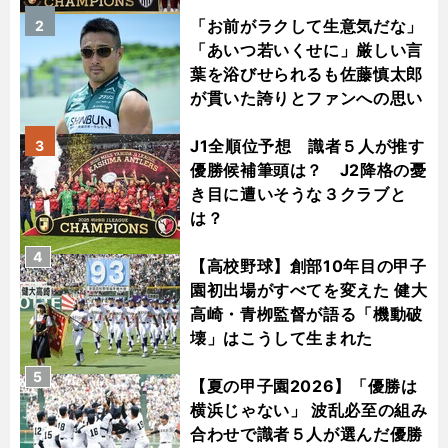
「お前がラクして生意気だな」
2
「あいつ若いくせに」厳しい言
葉を浴びせられるも佐藤慎太郎
が貫いた誇りとファンへの思い
J1全順位予想 識者５人が推す
3
優勝候補筆頭は？ J2降格の憂
き目に遭いそうな３クラブと
は？
4
【高校野球】創部10年目の甲子
園初出場がすべてを変えた 健大
高崎・青栁監督が語る「機動破
壊」はこうして生まれた
5
【夏の甲子園2026】「優勝は
横浜じゃない」 波乱必至の組み
合わせで識者５人が選んだ優勝