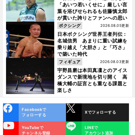
「あいつ若いくせに」厳しい言
葉を浴びせられるも佐藤慎太郎
が貫いた誇りとファンへの思い
ボクシング
2026.08.05更新
日本ボクシング世界王者列伝：
名城信男 あまりに重い試練を
乗り越え「大胆さ」と「巧さ」
で築いた時代
フィギュア
2026.08.03更新
宇野昌磨は本田真凜とのアイス
ダンスで新境地を切り開く 高
橋大輔の証言とも重なる課題と
楽しさ
cebo
X
Facebookで
Xでフォローする
ok
フォローする
uTube
LINE
YouTubeで
LINEで
チャンネル登録
アカウント追加