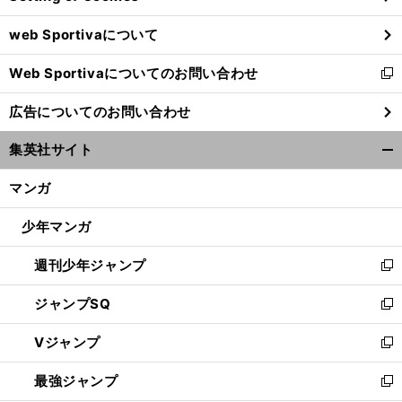
ウ
web Sportivaについて
で
開
Web Sportivaについてのお問い合わせ
く
新
し
広告についてのお問い合わせ
い
。
前
へ
ウ
集英社サイト
ィ
開
ン
く/
マンガ
ド
閉
ウ
じ
少年マンガ
で
る
開
週刊少年ジャンプ
く
新
し
ジャンプSQ
い
新
ウ
し
Vジャンプ
ィ
い
新
ン
ウ
し
最強ジャンプ
ド
ィ
い
新
ウ
ン