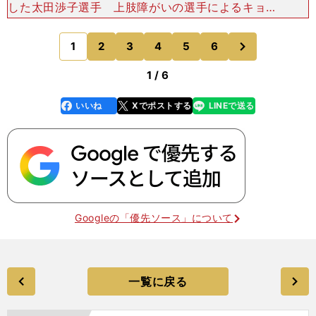
した太田渉子選手 上肢障がいの選手によるキョル
ギ（組手）と、知的障がいの選手によるプムセ
（型）の２種目がある。2020年東京パラリンピッ
次
1
2
3
4
5
6
のページへ
クの採用種目はキ
1 / 6
いいね
Xでポストする
LINEで送る
line
faceboo
x
k
Googleの「優先ソース」について
一覧に戻る