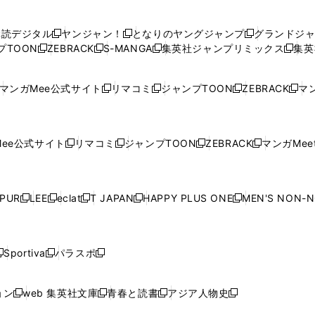
い
い
し
い
い
い
ウ
ウ
い
ウ
ウ
ウ
購読デジタル
ヤンジャン！
となりのヤングジャンプ
グランドジ
新
新
新
ィ
ィ
ウ
ィ
ィ
ィ
プTOON
ZEBRACK
S-MANGA
集英社ジャンプリミックス
集英
新
し
新
し
新
し
新
ン
ン
ィ
ン
ン
ン
し
い
し
い
し
い
し
ド
ド
ン
ド
ド
ド
い
ウ
い
ウ
い
ウ
い
ウ
ウ
ド
ウ
ウ
ウ
マンガMee公式サイト
リマコミ
ジャンプTOON
ZEBRACK
マン
新
新
新
新
ウ
ィ
ウ
ィ
ウ
ィ
ウ
で
で
ウ
で
で
で
し
し
し
し
し
ィ
ン
ィ
ン
ィ
ン
ィ
開
開
で
開
開
開
い
い
い
い
い
ン
ド
ン
ド
ン
ド
ン
く
く
開
く
く
く
ウ
ウ
ウ
ウ
ウ
ド
ウ
ド
ウ
ド
ウ
ド
ee公式サイト
リマコミ
ジャンプTOON
ZEBRACK
マンガMeet
く
新
新
新
新
ィ
ィ
ィ
ィ
ィ
ウ
で
ウ
で
ウ
で
ウ
し
し
し
し
ン
ン
ン
ン
ン
で
開
で
開
で
開
で
い
い
い
い
ド
ド
ド
ド
ド
開
く
開
く
開
く
開
ウ
ウ
ウ
ウ
ウ
ウ
ウ
ウ
ウ
PUR
LEE
eclat
T JAPAN
HAPPY PLUS ONE
MEN'S NON-
く
く
く
く
新
新
新
新
新
ィ
ィ
ィ
ィ
で
で
で
で
で
し
し
し
し
し
ン
ン
ン
ン
開
開
開
開
開
い
い
い
い
い
ド
ド
ド
ド
く
く
く
く
く
ウ
ウ
ウ
ウ
ウ
ウ
ウ
ウ
ウ
Sportiva
パラスポ
新
新
ィ
ィ
ィ
ィ
ィ
で
で
で
で
し
し
し
ン
ン
ン
ン
ン
開
開
開
開
い
い
い
ド
ド
ド
ド
ド
ョン
web 集英社文庫
青春と読書
アジア人物史
く
く
く
く
新
新
新
新
ウ
ウ
ウ
ウ
ウ
ウ
ウ
ウ
し
し
し
し
ィ
ィ
ィ