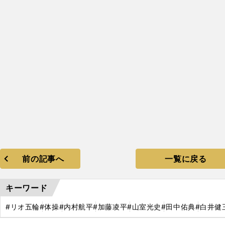
！
、
前の記事へ
一覧に戻る
キーワード
#リオ五輪
#体操
#内村航平
#加藤凌平
#山室光史
#田中佑典
#白井健