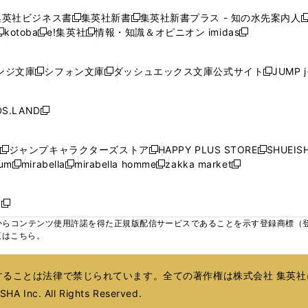
で
で
で
で
で
い
い
い
い
ン
ン
ン
集英社ビジネス書
集英社新書
集英社新書プラス - 知の水先案内人
開
開
開
開
開
新
新
新
ウ
ウ
ウ
ウ
ド
ド
ド
kotoba
e!集英社
情報・知識＆オピニオン imidas
く
く
く
く
く
新
し
新
し
新
ィ
ィ
ィ
ィ
ウ
ウ
ウ
し
し
い
し
い
し
ン
ン
ン
ン
で
で
で
い
い
ウ
い
ウ
い
ド
ド
ド
ド
ンジ文庫
シフォン文庫
ダッシュエックス文庫公式サイト
JUMP 
開
開
開
新
新
新
ウ
ウ
ィ
ウ
ィ
ウ
ウ
ウ
ウ
ウ
く
く
く
し
し
し
ィ
ィ
ン
ィ
ン
ィ
で
で
で
で
い
い
い
ン
ン
ド
ン
ド
ン
S.LAND
開
開
開
開
新
ウ
ウ
ウ
ド
ド
ウ
ド
ウ
ド
く
く
く
く
し
ィ
ィ
ィ
ウ
ウ
で
ウ
で
ウ
い
ン
ン
ン
ジャンプキャラクターズストア
HAPPY PLUS STORE
SHUEIS
で
で
開
で
開
で
新
新
新
ウ
ド
ド
ド
ium
mirabella
mirabella homme
zakka market
開
開
く
開
く
開
し
新
新
新
し
新
し
ィ
ウ
ウ
ウ
く
く
く
く
い
し
し
い
し
し
い
ン
で
で
で
ウ
い
い
ウ
い
い
ウ
ド
ボ
開
開
開
新
ィ
ウ
ウ
ィ
ウ
ウ
ィ
ウ
く
く
く
し
らコンテンツ使用許諾を得た正規版配信サービスであることを示す登録商標（登録番
ン
ィ
ィ
ン
ィ
ィ
ン
で
い
覧はこちら。
ド
ン
ン
ド
ン
ン
ド
開
ウ
ウ
ド
ド
ウ
ド
ド
ウ
く
ィ
で
ウ
ウ
で
ウ
ウ
で
ることは法律で禁じられています。全ての著作権は株式会社 集英社
ン
開
で
で
開
で
で
開
ド
HA Inc. All Rights Reserved.
く
開
開
く
開
開
く
ウ