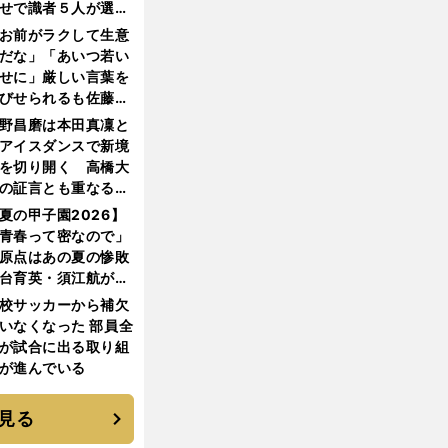
せで識者５人が選ん
優勝校はここだ！
お前がラクして生意
だな」「あいつ若い
せに」厳しい言葉を
びせられるも佐藤慎
郎が貫いた誇りとフ
野昌磨は本田真凜と
ンへの思い
アイスダンスで新境
を切り開く 高橋大
の証言とも重なる課
と楽しさ
夏の甲子園2026】
青春って密なので」
原点はあの夏の惨敗
台育英・須江航が明
す"日本一1000日計
校サッカーから補欠
"のすべて
いなくなった 部員全
が試合に出る取り組
が進んでいる
見る