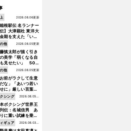
事
上
2026.08.06更新
箱根駅伝 名ランナー
伝】大津顕杜 東洋大
金期を支えた「いぶ
銀」の存在 最後は同
の他
2026.08.05更新
の設楽兄弟も受賞で
藤慎太郎が描く引き
なかった金栗杯に輝
の美学「弱くなる自
も見せたい」 50
の競輪人生に影響を
の他
2026.08.05更新
える伏見俊昭の死に
お前がラクして生意
言及
だな」「あいつ若い
せに」厳しい言葉を
びせられるも佐藤慎
クシング
2026.08.05更
郎が貫いた誇りとフ
本ボクシング世界王
新
ンへの思い
列伝：名城信男 あ
りに重い試練を乗り
え「大胆さ」と「巧
ィギュア
2026.08.03更
」で築いた時代
野昌磨は本田真凜と
新