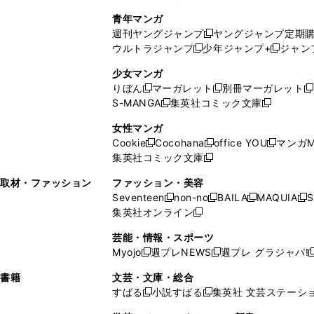
で
ウ
し
い
い
し
青年マンガ
開
で
い
ウ
ウ
い
週刊ヤングジャンプ
ヤングジャンプ定期
新
く
開
ウ
ィ
ィ
ウ
ウルトラジャンプ
少年ジャンプ+
ジャン
新
し
新
く
ィ
ン
ン
ィ
し
い
し
ン
ド
ド
ン
少女マンガ
い
ウ
い
ド
ウ
ウ
ド
りぼん
マーガレット
別冊マーガレット
新
新
新
ウ
ィ
ウ
ウ
で
で
ウ
S-MANGA
集英社コミック文庫
し
新
し
新
ィ
ン
ィ
で
開
開
で
い
し
い
し
ン
ド
ン
女性マンガ
開
く
く
開
ウ
い
ウ
い
ド
ウ
ド
Cookie
Cocohana
office YOU
マンガM
く
く
新
新
新
ィ
ウ
ィ
ウ
ウ
で
ウ
集英社コミック文庫
し
新
し
し
ン
ィ
ン
ィ
で
開
で
い
し
い
い
ド
ン
ド
ン
取材・ファッション
ファッション・美容
開
く
開
ウ
い
ウ
ウ
ウ
ド
ウ
ド
Seventeen
non-no
BAILA
MAQUIA
S
く
く
新
新
新
新
ィ
ウ
ィ
ィ
で
ウ
で
ウ
集英社オンライン
し
新
し
し
し
ン
ィ
ン
ン
開
で
開
で
い
し
い
い
い
ド
ン
ド
ド
芸能・情報・スポーツ
く
開
く
開
ウ
い
ウ
ウ
ウ
ウ
ド
ウ
ウ
Myojo
週プレNEWS
週プレ グラジャパ!
く
く
新
新
新
ィ
ウ
ィ
ィ
ィ
で
ウ
で
で
し
し
ン
ィ
ン
ン
ン
書籍
文芸・文庫・総合
開
で
開
開
い
い
ド
ン
ド
ド
ド
すばる
小説すばる
集英社 文芸ステーシ
く
開
く
く
新
新
ウ
ウ
ウ
ド
ウ
ウ
ウ
く
し
し
ィ
ィ