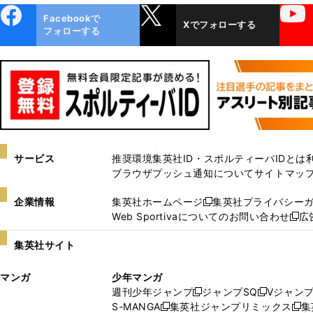
ebo
X
YouTube
Facebookで
Xでフォローする
ok
フォローする
サービス
推奨環境
集英社ID・スポルティーバIDとは
ブラウザプッシュ通知について
サイトマッ
企業情報
集英社ホームページ
集英社プライバシー
新
Web Sportivaについてのお問い合わせ
広
し
新
い
し
集英社サイト
ウ
い
ィ
ウ
マンガ
少年マンガ
ン
ィ
週刊少年ジャンプ
ジャンプSQ
Vジャン
ド
ン
新
新
S-MANGA
集英社ジャンプリミックス
集
ウ
ド
新
し
し
新