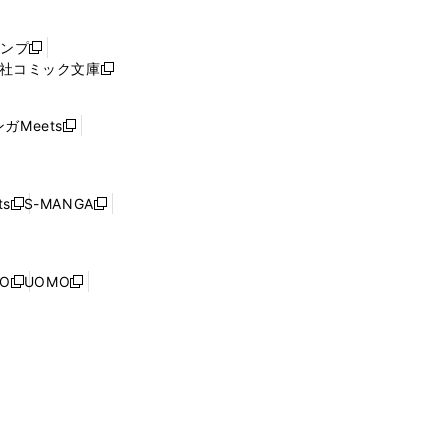
い
ウ
ャンプ
新
ィ
社コミック文庫
し
新
ン
い
し
ド
ウ
い
ウ
ガMeets
新
ィ
ウ
で
し
ン
ィ
開
い
ド
ン
く
ウ
ウ
ド
s
S-MANGA
新
新
ィ
で
ウ
し
し
ン
開
で
い
い
ド
く
開
ウ
ウ
ウ
NO
UOMO
く
新
新
ィ
ィ
で
し
し
ン
ン
開
い
い
ド
ド
く
ウ
ウ
ウ
ウ
ィ
ィ
で
で
ン
ン
開
開
ド
ド
く
く
ウ
ウ