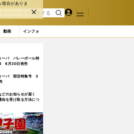
る場合がありま
マイペ
閉じ
検索
メニュ
ー
る
す
ジ
る
動画
インフォ
ィーバ バレーボール特
.4 6月30日発売
ィーバ 部活特集号 3
売
などのお知らせが届く
通知を受け取る方法につ