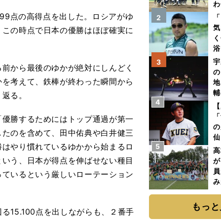
わ
だ
99点の高得点を出した。ロシアがゆ
「
2
気
、この時点で日本の優勝はほぼ確実に
く
浴
太
宇
3
る前から最後のゆかが絶対にしんどく
ァ
の
かを考えて、鉄棒が終わった瞬間から
地
輔
り返る。
4
題
【
「
優勝するためにはトップ通過が第一
の
したのを含めて、田中佑典や白井健三
仙
勝はやり慣れているゆかから始まるロ
5
か
高
画
という、日本が得点を伸ばせない種目
が
員
っているという厳しいローテーション
み
もっと
15.100点を出しながらも、２番手