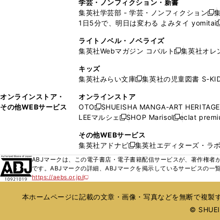
学芸・ノンフィクション・新書
で
ウ
で
で
で
い
い
ン
ン
集英社学芸部 - 学芸・ノンフィクション
開
で
開
開
開
新
ウ
ウ
ド
ド
1日5分で、明日は変わる よみタイ yomitai
く
開
く
く
く
し
新
ィ
ィ
ウ
ウ
く
い
ン
ン
ライトノベル・ノベライズ
で
で
ウ
ド
ド
集英社Webマガジン コバルト
集英社オレ
開
開
新
ィ
ウ
ウ
く
く
し
ン
キッズ
で
で
い
ド
集英社みらい文庫
集英社の児童図書 S-KID
開
開
新
ウ
ウ
く
く
し
ィ
オンラインストア・
オンラインストア
で
い
ン
その他WEBサービス
OTO
SHUEISHA MANGA-ART HERITAGE
開
新
ウ
ド
LEEマルシェ
SHOP Marisol
eclat prem
く
し
新
新
ィ
ウ
い
し
し
ン
その他WEBサービス
で
ウ
い
い
ド
集英社アドナビ
集英社エディターズ・ラ
開
新
ィ
ウ
ウ
ウ
く
し
ABJマークは、この電子書店・電子書籍配信サービスが、著作権者か
ン
ィ
ィ
で
い
です。ABJマークの詳細、ABJマークを掲示しているサービスの一
ド
ン
ン
開
https://aebs.or.jp/
ウ
新
ウ
ド
ド
く
し
ィ
で
ウ
ウ
い
本ホームページに記載の文章・画像・写真などを無断で複製す
ン
開
で
で
ウ
ド
© SHUEIS
ィ
く
開
開
ン
ウ