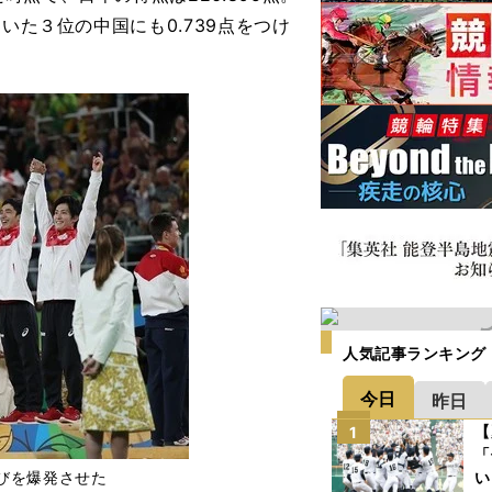
いた３位の中国にも0.739点をつけ
人気記事ランキング
今日
昨日
【
1
「
びを爆発させた
い