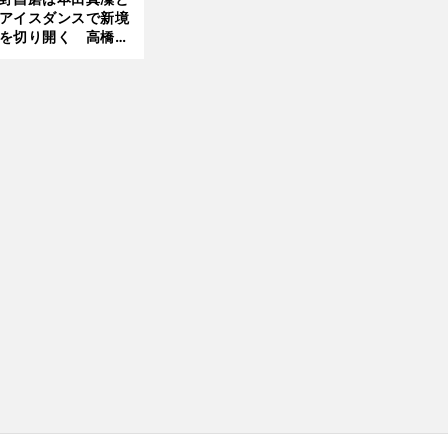
前
アイスダンスで新境
へ
を切り開く 高橋大
の証言とも重なる課
と楽しさ