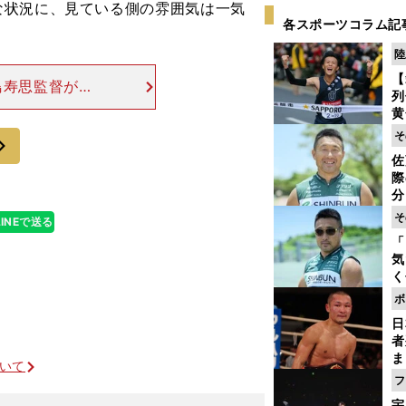
な状況に、見ている側の雰囲気は一気
各スポーツコラム記
陸
【
鳥寿思監督が振
列
いな』というの
黄
得意種目のゆか
し
そ
次
期
佐
き
際
く
分
代
そ
LINEで送る
与
「
も
気
く
浴
ボ
太
日
ァ
者
ま
ついて
越
フ
さ
宇