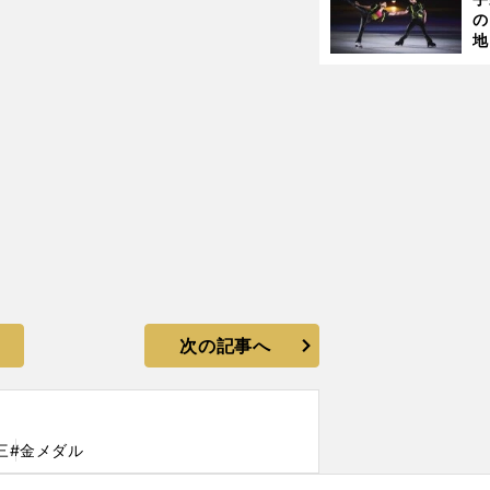
一歩前進の６位入賞
の
地
輔
題
次の記事へ
三
#金メダル