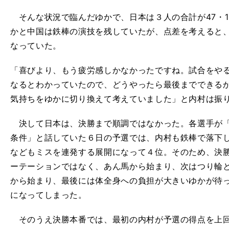
そんな状況で臨んだゆかで、日本は３人の合計が47・1
かと中国は鉄棒の演技を残していたが、点差を考えると
なっていた。
「喜びより、もう疲労感しかなかったですね。試合をや
なるとわかっていたので、どうやったら最後までできる
気持ちをゆかに切り換えて考えていました」と内村は振
決して日本は、決勝まで順調ではなかった。各選手が「
条件」と話していた６日の予選では、内村も鉄棒で落下
などもミスを連発する展開になって４位。そのため、決
ーテーションではなく、あん馬から始まり、次はつり輪
から始まり、最後には体全身への負担が大きいゆかが待
になってしまった。
そのうえ決勝本番では、最初の内村が予選の得点を上回る