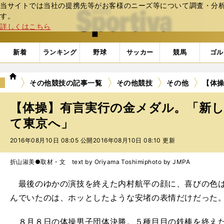
当サイトでは当社の提携先等がお客様のニーズ等について調査・分析し
web Sportiva (webスポルティーバ)
す。
詳しくはこちら
新着
ランキング
野球
サッカー
競馬
ゴル
we
その他競技の記事一覧
その他競技
その他
【体
b
ス
【体操】有言実行の金メダル。「新
ポ
ル
て東京へ」
テ
2016年08月10日 08:05 公開
2016年08月10日 08:10 更新
ィ
ー
バ
折山淑美●取材・文 text by Oriyama Toshimi
photo by JMPA
最後のゆかの演技を終えた内村航平の顔に、喜びの色は
んでいたのは、ホッとしたような安堵の表情だけだった
８月８日の体操男子団体決勝。５種目目の鉄棒を終えた時