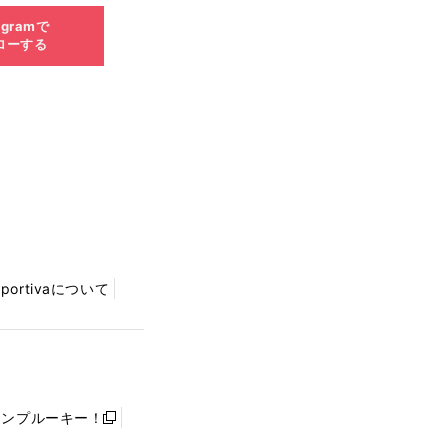
agramで
ローする
Sportivaについて
ャンプルーキー！
新
し