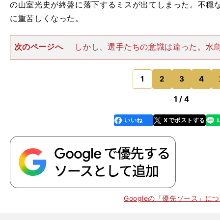
の山室光史が終盤に落下するミスが出てしまった。不穏
に重苦しくなった。
次のページへ
しかし、選手たちの意識は違った。水
り返る。「予選が終わった時は正直、『簡単にはいかな
を実感させられました。でも考えてみれば、自分たちの
だから、そこまでを何と
1
2
3
4
のページへ
1 / 4
いいね
Xでポストする
line
faceboo
x
k
Googleの「優先ソース」に