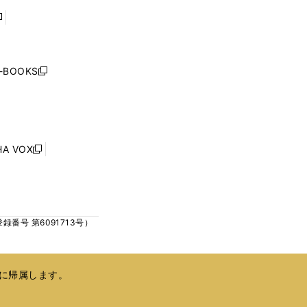
で
で
開
開
く
く
し
い
ウ
j-BOOKS
新
ィ
し
ン
い
ド
ウ
ウ
ィ
で
ン
HA VOX
開
新
ド
く
し
ウ
い
で
ウ
開
ィ
く
号 第6091713号）
ン
ド
ウ
で
に帰属します。
開
く