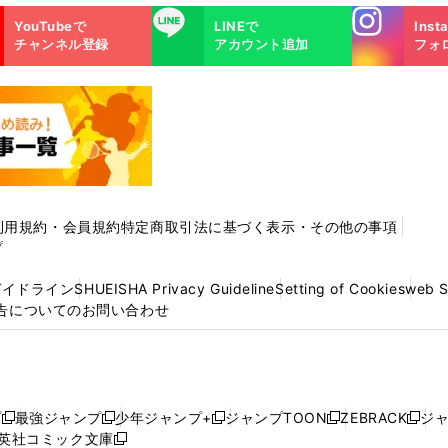
Instagra
LINE
YouTubeで
LINEで
Inst
m
チャンネル登録
アカウント追加
フォ
利用規約・会員規約
特定商取引法に基づく表示・その他の事項
プ
ガイドライン
SHUEISHA Privacy Guideline
Setting of Cookies
web 
告についてのお問い合わせ
プ
最強ジャンプ
少年ジャンプ+
ジャンプTOON
ZEBRACK
ジ
新
新
新
新
新
英社コミック文庫
し
新
し
し
し
し