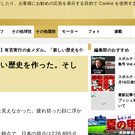
たり、お客様にお勧めの広告を表⽰する⽬的で Cookie を使⽤す
フ
その他球技
その他競技
モーター
フォト
連載
操】有言実行の金メダル。「新しい歴史を作った。そして東京へ」
編集部のおすすめ
スポルテ
しい歴史を作った。そし
集号 Vol
スポルテ
月16日発
最新記事
プッシュ
いて
見えなかった。疲れ切った顔に浮か
。
点で、日本の得点は226.895点。