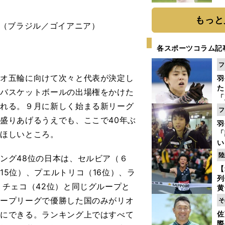
ト
く
もっと
代表（ブラジル／ゴイアニア）
各スポーツコラム記
フ
オ五輪に向けて次々と代表が決定し
羽
た
子バスケットボールの出場権をかけた
「
われる。９月に新しく始まる新リーグ
知
フ
盛りあげるうえでも、ここで40年ぶ
羽
「
てほしいところ。
い
の
陸
ング48位の日本は、セルビア（６
【
15位）、プエルトリコ（16位）、ラ
列
、チェコ（42位）と同じグループと
黄
し
ループリーグで優勝した国のみがリオ
そ
期
手にできる。ランキング上ではすべて
佐
き
際