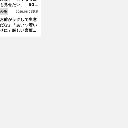
も見せたい」 50
の競輪人生に影響を
の他
2026.08.05更新
える伏見俊昭の死に
お前がラクして生意
言及
だな」「あいつ若い
せに」厳しい言葉を
びせられるも佐藤慎
郎が貫いた誇りとフ
ンへの思い
ツ
・
・
。
、
ール
ド
フランス開幕
新城幸也
日本人初のステージ優勝へ