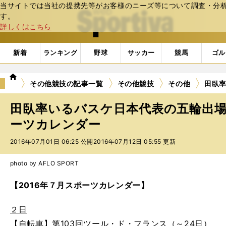
当サイトでは当社の提携先等がお客様のニーズ等について調査・分析し
web Sportiva (webスポルティーバ)
す。
詳しくはこちら
新着
ランキング
野球
サッカー
競馬
ゴル
we
その他競技の記事一覧
その他競技
その他
田臥
b
ス
田臥率いるバスケ日本代表の五輪出
ポ
ル
ーツカレンダー
テ
2016年07月01日 06:25 公開
2016年07月12日 05:55 更新
ィ
ー
バ
photo by AFLO SPORT
【2016年７月スポーツカレンダー】
２日
【自転車】第103回ツール・ド・フランス（～24日）