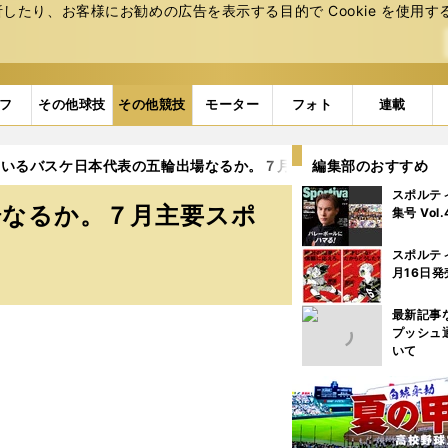
たり、お客様にお勧めの広告を表⽰する⽬的で Cookie を使⽤す
フ
その他球技
その他競技
モーター
フォト
連載
率いるバスケ日本代表の五輪出場なるか。７月主要スポーツカレンダ
編集部のおすすめ
スポルテ
場なるか。７月主要スポ
集号 Vol
スポルテ
月16日発
最新記事
プッシュ
いて