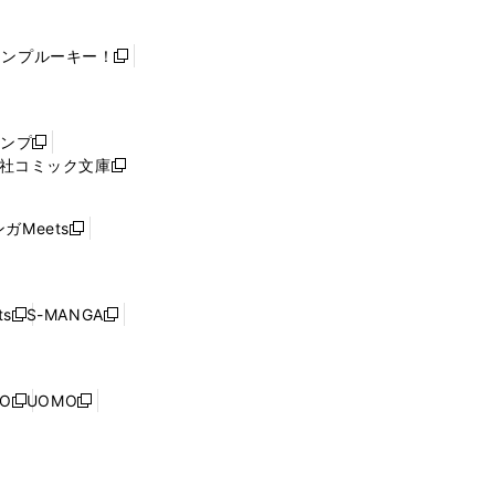
ャンプルーキー！
新
し
い
ウ
ャンプ
新
ィ
社コミック文庫
し
新
ン
い
し
ド
ウ
い
ウ
ガMeets
新
ィ
ウ
で
し
ン
ィ
開
い
ド
ン
く
ウ
ウ
ド
s
S-MANGA
新
新
ィ
で
ウ
し
し
ン
開
で
い
い
ド
く
開
ウ
ウ
ウ
NO
UOMO
く
新
新
ィ
ィ
で
し
し
ン
ン
開
い
い
ド
ド
く
ウ
ウ
ウ
ウ