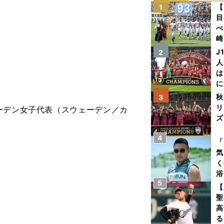
【
1
目
べ
崎
「
J
2
）
て
人
は
に
と
秋
3
リ
ーデン女子代表（スウェーデン／カ
ズ
4
を
「
気
く
浴
5
太
【
ァ
聖
高
る