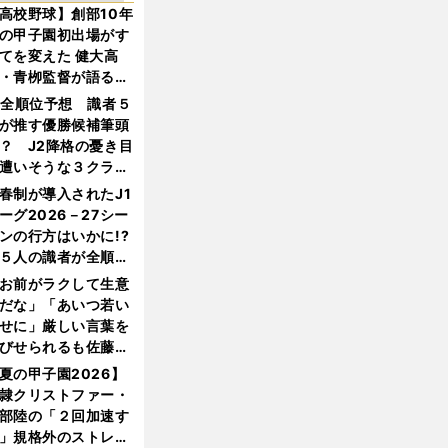
高校野球】創部10年
の甲子園初出場がす
てを変えた 健大高
・青栁監督が語る
機動破壊」はこうし
1全順位予想 識者５
生まれた
が推す優勝候補筆頭
？ J2降格の憂き目
遭いそうな３クラブ
は？
春制が導入されたJ1
ーグ2026－27シー
ンの行方はいかに!?
５人の識者が全順位
大胆予想
お前がラクして生意
だな」「あいつ若い
せに」厳しい言葉を
びせられるも佐藤慎
郎が貫いた誇りとフ
夏の甲子園2026】
ンへの思い
隷クリストファー・
部陸の「２回加速す
」規格外のストレー