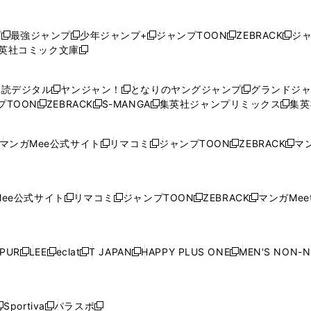
プ
最強ジャンプ
少年ジャンプ+
ジャンプTOON
ZEBRACK
ジ
新
新
新
新
新
英社コミック文庫
し
新
し
し
し
し
い
い
し
い
い
い
ウ
ウ
い
ウ
ウ
ウ
購読デジタル
ヤンジャン！
となりのヤングジャンプ
グランドジ
新
新
新
ィ
ィ
ウ
ィ
ィ
ィ
プTOON
ZEBRACK
S-MANGA
集英社ジャンプリミックス
集英
新
し
新
し
新
し
新
ン
ン
ィ
ン
ン
ン
し
い
し
い
し
い
し
ド
ド
ン
ド
ド
ド
い
ウ
い
ウ
い
ウ
い
ウ
ウ
ド
ウ
ウ
ウ
マンガMee公式サイト
リマコミ
ジャンプTOON
ZEBRACK
マン
新
新
新
新
ウ
ィ
ウ
ィ
ウ
ィ
ウ
で
で
ウ
で
で
で
し
し
し
し
し
ィ
ン
ィ
ン
ィ
ン
ィ
開
開
で
開
開
開
い
い
い
い
い
ン
ド
ン
ド
ン
ド
ン
く
く
開
く
く
く
ウ
ウ
ウ
ウ
ウ
ド
ウ
ド
ウ
ド
ウ
ド
ee公式サイト
リマコミ
ジャンプTOON
ZEBRACK
マンガMeet
く
新
新
新
新
ィ
ィ
ィ
ィ
ィ
ウ
で
ウ
で
ウ
で
ウ
し
し
し
し
ン
ン
ン
ン
ン
で
開
で
開
で
開
で
い
い
い
い
ド
ド
ド
ド
ド
開
く
開
く
開
く
開
ウ
ウ
ウ
ウ
ウ
ウ
ウ
ウ
ウ
PUR
LEE
eclat
T JAPAN
HAPPY PLUS ONE
MEN'S NON-
く
く
く
く
新
新
新
新
新
ィ
ィ
ィ
ィ
で
で
で
で
で
し
し
し
し
し
ン
ン
ン
ン
開
開
開
開
開
い
い
い
い
い
ド
ド
ド
ド
く
く
く
く
く
ウ
ウ
ウ
ウ
ウ
ウ
ウ
ウ
ウ
Sportiva
パラスポ
新
新