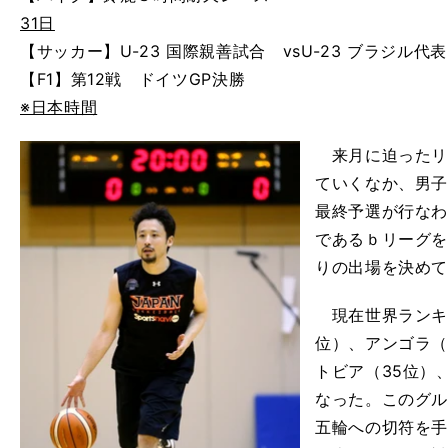
31日
【サッカー】U-23 国際親善試合 vsU-23 ブラジル
【F1】第12戦 ドイツGP決勝
※日本時間
来月に迫ったリ
ていくなか、男
最終予選が行な
であるｂリーグを
りの出場を決め
現在世界ランキ
位）、アンゴラ（
トビア（35位）
なった。このグ
五輪への切符を