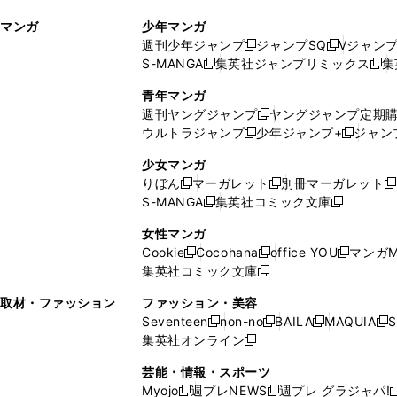
ィ
ウ
マンガ
少年マンガ
ン
ィ
週刊少年ジャンプ
ジャンプSQ
Vジャン
ド
ン
新
新
S-MANGA
集英社ジャンプリミックス
集
ウ
ド
新
し
し
新
で
ウ
し
い
い
し
青年マンガ
開
で
い
ウ
ウ
い
週刊ヤングジャンプ
ヤングジャンプ定期
新
く
開
ウ
ィ
ィ
ウ
ウルトラジャンプ
少年ジャンプ+
ジャン
新
し
新
く
ィ
ン
ン
ィ
し
い
し
ン
ド
ド
ン
少女マンガ
い
ウ
い
ド
ウ
ウ
ド
りぼん
マーガレット
別冊マーガレット
新
新
新
ウ
ィ
ウ
ウ
で
で
ウ
S-MANGA
集英社コミック文庫
し
新
し
新
ィ
ン
ィ
で
開
開
で
い
し
い
し
ン
ド
ン
女性マンガ
開
く
く
開
ウ
い
ウ
い
ド
ウ
ド
Cookie
Cocohana
office YOU
マンガM
く
く
新
新
新
ィ
ウ
ィ
ウ
ウ
で
ウ
集英社コミック文庫
し
新
し
し
ン
ィ
ン
ィ
で
開
で
い
し
い
い
ド
ン
ド
ン
取材・ファッション
ファッション・美容
開
く
開
ウ
い
ウ
ウ
ウ
ド
ウ
ド
Seventeen
non-no
BAILA
MAQUIA
S
く
く
新
新
新
新
ィ
ウ
ィ
ィ
で
ウ
で
ウ
集英社オンライン
し
新
し
し
し
ン
ィ
ン
ン
開
で
開
で
い
し
い
い
い
ド
ン
ド
ド
芸能・情報・スポーツ
く
開
く
開
ウ
い
ウ
ウ
ウ
ウ
ド
ウ
ウ
Myojo
週プレNEWS
週プレ グラジャパ!
く
く
新
新
新