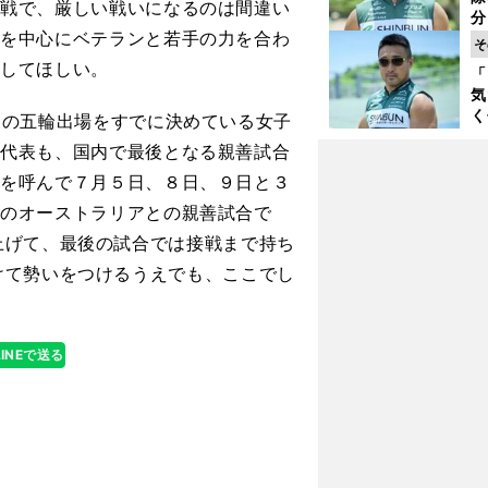
く
対戦で、厳しい戦いになるのは間違い
分
太を中心にベテランと若手の力を合わ
代
そ
与
こしてほしい。
「
も
気
く
りの五輪出場をすでに決めている女子
浴
ル代表も、国内で最後となる親善試合
太
ァ
表を呼んで７月５日、８日、９日と３
月のオーストラリアとの親善試合で
上げて、最後の試合では接戦まで持ち
けて勢いをつけるうえでも、ここでし
LINEで送る