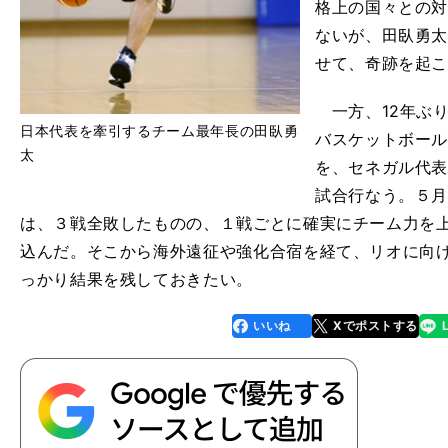
格上の国々との
ないが、田臥勇
せて、奇跡を起
一方、12年ぶ
日本代表を牽引するチーム最年長の田臥勇
バスケットボー
太
を、セネガル代
試合行なう。５
は、３戦全敗したものの、１戦ごとに確実にチーム力を
込んだ。そこから海外遠征や強化合宿を経て、リオに向
っかり結果を残しておきたい。
刊
鵬
行に
「
カ
になる
いいね
Xでポストする
line
faceboo
x
k