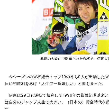
札幌の大倉山で開催されたW杯で、伊東大
今シーズンのＷ杯総合トップ10のうち9人が出場したＷ
日に初勝利をあげ「人生で一番嬉しい」と胸を張った。
伊東は29日も逆転で勝利して1999年の葛西紀明以来
は自分のジャンプ人生で大きい。（日本の）黄金時代を
た。