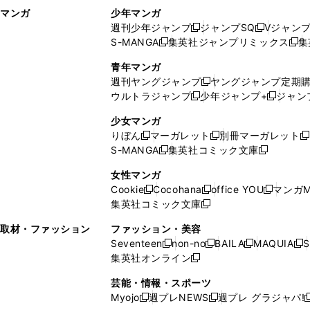
マンガ
少年マンガ
ン
ィ
週刊少年ジャンプ
ジャンプSQ
Vジャン
ド
ン
新
新
S-MANGA
集英社ジャンプリミックス
集
ウ
ド
新
し
し
新
で
ウ
し
い
い
し
青年マンガ
開
で
い
ウ
ウ
い
週刊ヤングジャンプ
ヤングジャンプ定期
新
く
開
ウ
ィ
ィ
ウ
ウルトラジャンプ
少年ジャンプ+
ジャン
新
し
新
く
ィ
ン
ン
ィ
し
い
し
ン
ド
ド
ン
少女マンガ
い
ウ
い
ド
ウ
ウ
ド
りぼん
マーガレット
別冊マーガレット
新
新
新
ウ
ィ
ウ
ウ
で
で
ウ
S-MANGA
集英社コミック文庫
し
新
し
新
ィ
ン
ィ
で
開
開
で
い
し
い
し
ン
ド
ン
女性マンガ
開
く
く
開
ウ
い
ウ
い
ド
ウ
ド
Cookie
Cocohana
office YOU
マンガM
く
く
新
新
新
ィ
ウ
ィ
ウ
ウ
で
ウ
集英社コミック文庫
し
新
し
し
ン
ィ
ン
ィ
で
開
で
い
し
い
い
ド
ン
ド
ン
取材・ファッション
ファッション・美容
開
く
開
ウ
い
ウ
ウ
ウ
ド
ウ
ド
Seventeen
non-no
BAILA
MAQUIA
S
く
く
新
新
新
新
ィ
ウ
ィ
ィ
で
ウ
で
ウ
集英社オンライン
し
新
し
し
し
ン
ィ
ン
ン
開
で
開
で
い
し
い
い
い
ド
ン
ド
ド
芸能・情報・スポーツ
く
開
く
開
ウ
い
ウ
ウ
ウ
ウ
ド
ウ
ウ
Myojo
週プレNEWS
週プレ グラジャパ!
く
く
新
新
新
ィ
ウ
ィ
ィ
ィ
で
ウ
で
で