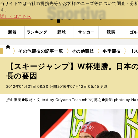
当サイトでは当社の提携先等がお客様のニーズ等について調査・分析し
web Sportiva (webスポルティーバ)
す。
詳しくはこちら
新着
ランキング
野球
サッカー
競馬
ゴル
we
その他競技の記事一覧
その他競技
冬季競技
【
b
ス
【スキージャンプ】W杯連勝。日本
ポ
ル
長の要因
テ
2012年01月31日 08:30 公開
2016年07月12日 05:45 更新
ィ
ー
バ
折山淑美●取材・文 text by Oriyama Toshimi
中村博之●撮影 photo by Naka