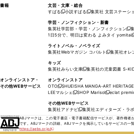
し
し
ン
ィ
ン
ン
ン
書籍
文芸・文庫・総合
開
で
開
開
い
い
ド
ン
ド
ド
ド
すばる
小説すばる
集英社 文芸ステーシ
く
開
く
く
新
新
ウ
ウ
ウ
ド
ウ
ウ
ウ
く
し
し
ィ
ィ
学芸・ノンフィクション・新書
で
ウ
で
で
で
い
い
ン
ン
集英社学芸部 - 学芸・ノンフィクション
開
で
開
開
開
新
ウ
ウ
ド
ド
1日5分で、明日は変わる よみタイ yomitai
く
開
く
く
く
し
新
ィ
ィ
ウ
ウ
く
い
ン
ン
ライトノベル・ノベライズ
で
で
ウ
ド
ド
集英社Webマガジン コバルト
集英社オレ
開
開
新
ィ
ウ
ウ
く
く
し
ン
キッズ
で
で
い
ド
集英社みらい文庫
集英社の児童図書 S-KID
開
開
新
ウ
ウ
く
く
し
ィ
オンラインストア・
オンラインストア
で
い
ン
その他WEBサービス
OTO
SHUEISHA MANGA-ART HERITAGE
開
新
ウ
ド
LEEマルシェ
SHOP Marisol
eclat prem
く
し
新
新
ィ
ウ
い
し
し
ン
その他WEBサービス
で
ウ
い
い
ド
集英社アドナビ
集英社エディターズ・ラ
開
新
ィ
ウ
ウ
ウ
く
し
ABJマークは、この電子書店・電子書籍配信サービスが、著作権者か
ン
ィ
ィ
で
い
です。ABJマークの詳細、ABJマークを掲示しているサービスの一
ド
ン
ン
開
https://aebs.or.jp/
ウ
新
ウ
ド
ド
く