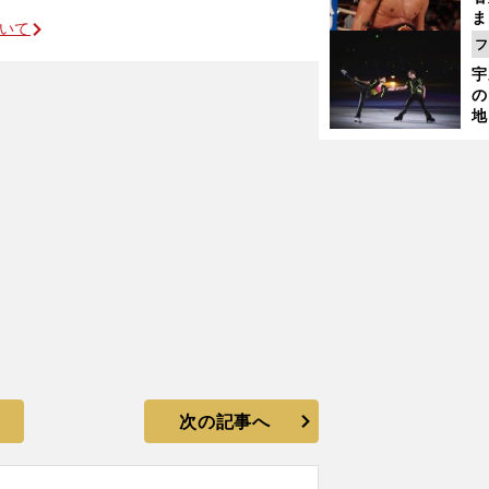
ま
ついて
越
フ
さ
宇
の
地
輔
題
次の記事へ