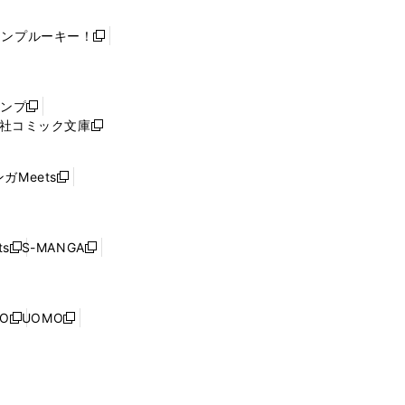
ャンプルーキー！
新
し
い
ウ
ャンプ
新
ィ
社コミック文庫
し
新
ン
い
し
ド
ウ
い
ウ
ガMeets
新
ィ
ウ
で
し
ン
ィ
開
い
ド
ン
く
ウ
ウ
ド
s
S-MANGA
新
新
ィ
で
ウ
し
し
ン
開
で
い
い
ド
く
開
ウ
ウ
ウ
NO
UOMO
く
新
新
ィ
ィ
で
し
し
ン
ン
開
い
い
ド
ド
く
ウ
ウ
ウ
ウ
ィ
ィ
で
で