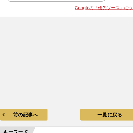
】
Googleの「優先ソース」に
？
、
日本初の冬季五輪メダル獲得
前の記事へ
一覧に戻る
キーワード