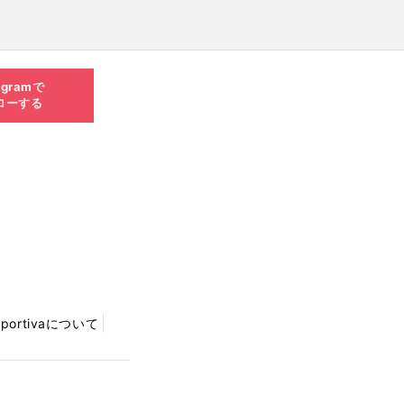
agramで
ローする
Sportivaについて