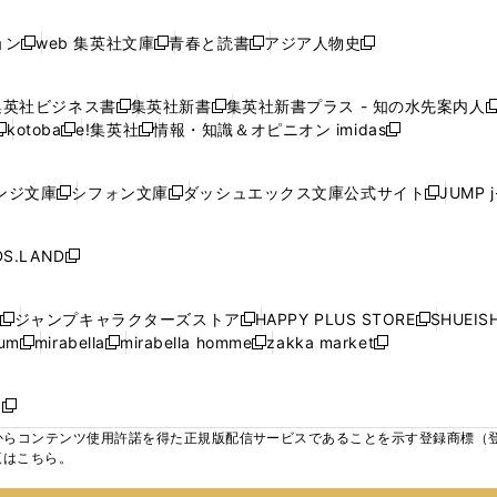
し
し
し
ン
ン
ン
ン
ン
開
開
開
開
い
い
い
ド
ド
ド
ド
ド
ョン
web 集英社文庫
青春と読書
アジア人物史
く
く
く
く
新
新
新
新
ウ
ウ
ウ
ウ
ウ
ウ
ウ
ウ
し
し
し
し
ィ
ィ
ィ
で
で
で
で
で
い
い
い
い
ン
ン
ン
集英社ビジネス書
集英社新書
集英社新書プラス - 知の水先案内人
開
開
開
開
開
新
新
新
ウ
ウ
ウ
ウ
ド
ド
ド
kotoba
e!集英社
情報・知識＆オピニオン imidas
く
く
く
く
く
新
し
新
し
新
ィ
ィ
ィ
ィ
ウ
ウ
ウ
し
し
い
し
い
し
ン
ン
ン
ン
で
で
で
い
い
ウ
い
ウ
い
ド
ド
ド
ド
ンジ文庫
シフォン文庫
ダッシュエックス文庫公式サイト
JUMP 
開
開
開
新
新
新
ウ
ウ
ィ
ウ
ィ
ウ
ウ
ウ
ウ
ウ
く
く
く
し
し
し
ィ
ィ
ン
ィ
ン
ィ
で
で
で
で
い
い
い
ン
ン
ド
ン
ド
ン
S.LAND
開
開
開
開
新
ウ
ウ
ウ
ド
ド
ウ
ド
ウ
ド
く
く
く
く
し
ィ
ィ
ィ
ウ
ウ
で
ウ
で
ウ
い
ン
ン
ン
ジャンプキャラクターズストア
HAPPY PLUS STORE
SHUEIS
で
で
開
で
開
で
新
新
新
ウ
ド
ド
ド
ium
mirabella
mirabella homme
zakka market
開
開
く
開
く
開
し
新
新
新
し
新
し
ィ
ウ
ウ
ウ
く
く
く
く
い
し
し
い
し
し
い
ン
で
で
で
ウ
い
い
ウ
い
い
ウ
ド
ボ
開
開
開
新
ィ
ウ
ウ
ィ
ウ
ウ
ィ
ウ
く
く
く
し
らコンテンツ使用許諾を得た正規版配信サービスであることを示す登録商標（登録番
ン
ィ
ィ
ン
ィ
ィ
ン
で
い
覧はこちら。
ド
ン
ン
ド
ン
ン
ド
開
ウ
ウ
ド
ド
ウ
ド
ド
ウ
く