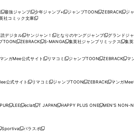
プ
最強ジャンプ
少年ジャンプ+
ジャンプTOON
ZEBRACK
ジ
新
新
新
新
新
英社コミック文庫
し
新
し
し
し
し
い
い
し
い
い
い
ウ
ウ
い
ウ
ウ
ウ
購読デジタル
ヤンジャン！
となりのヤングジャンプ
グランドジ
新
新
新
ィ
ィ
ウ
ィ
ィ
ィ
プTOON
ZEBRACK
S-MANGA
集英社ジャンプリミックス
集英
新
し
新
し
新
し
新
ン
ン
ィ
ン
ン
ン
し
い
し
い
し
い
し
ド
ド
ン
ド
ド
ド
い
ウ
い
ウ
い
ウ
い
ウ
ウ
ド
ウ
ウ
ウ
マンガMee公式サイト
リマコミ
ジャンプTOON
ZEBRACK
マン
新
新
新
新
ウ
ィ
ウ
ィ
ウ
ィ
ウ
で
で
ウ
で
で
で
し
し
し
し
し
ィ
ン
ィ
ン
ィ
ン
ィ
開
開
で
開
開
開
い
い
い
い
い
ン
ド
ン
ド
ン
ド
ン
く
く
開
く
く
く
ウ
ウ
ウ
ウ
ウ
ド
ウ
ド
ウ
ド
ウ
ド
ee公式サイト
リマコミ
ジャンプTOON
ZEBRACK
マンガMeet
く
新
新
新
新
ィ
ィ
ィ
ィ
ィ
ウ
で
ウ
で
ウ
で
ウ
し
し
し
し
ン
ン
ン
ン
ン
で
開
で
開
で
開
で
い
い
い
い
ド
ド
ド
ド
ド
開
く
開
く
開
く
開
ウ
ウ
ウ
ウ
ウ
ウ
ウ
ウ
ウ
PUR
LEE
eclat
T JAPAN
HAPPY PLUS ONE
MEN'S NON-
く
く
く
く
新
新
新
新
新
ィ
ィ
ィ
ィ
で
で
で
で
で
し
し
し
し
し
ン
ン
ン
ン
開
開
開
開
開
い
い
い
い
い
ド
ド
ド
ド
く
く
く
く
く
ウ
ウ
ウ
ウ
ウ
ウ
ウ
ウ
ウ
Sportiva
パラスポ
新
新
ィ
ィ
ィ
ィ
ィ
で
で
で
で