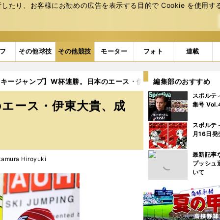
たり、お客様にお勧めの広告を表⽰する⽬的で Cookie を使⽤す
フ
その他球技
その他競技
モーター
フォト
連載
スキージャンプ】W杯連勝。日本のエース・伊東大貴、成長の要因
編集部のおすすめ
スポルテ
のエース・伊東大貴、成
集号 Vol
スポルテ
月16日発
最新記事
mura Hiroyuki
プッシュ
いて