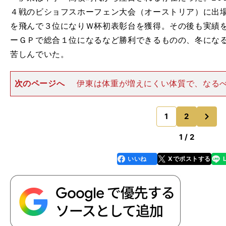
４戦のビショフスホーフェン大会（オーストリア）に出場
を飛んで３位になりＷ杯初表彰台を獲得。その後も実績を
ーＧＰで総合１位になるなど勝利できるものの、冬にな
苦しんでいた。
次のページへ
伊東は体重が増えにくい体質で、なる
を使用するために体重を減らさないよう食事に気をつか
外のストレスもあってメンタルをうまくコントロールで
次
った。※競技規定で、身
1
2
のページへ
1 / 2
いいね
Xでポストする
line
faceboo
x
k