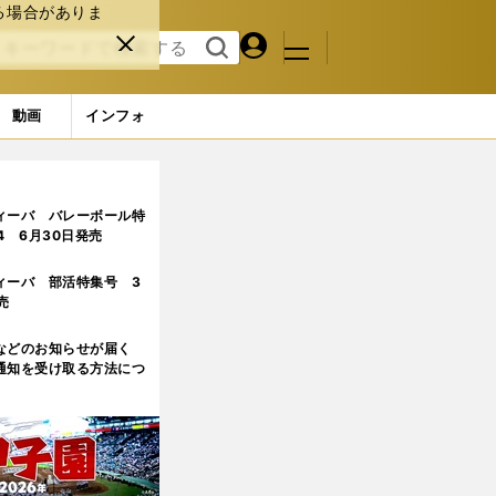
る場合がありま
マイペ
閉じ
検索
メニュ
ー
る
す
ジ
る
動画
インフォ
ィーバ バレーボール特
.4 6月30日発売
ィーバ 部活特集号 3
売
などのお知らせが届く
通知を受け取る方法につ