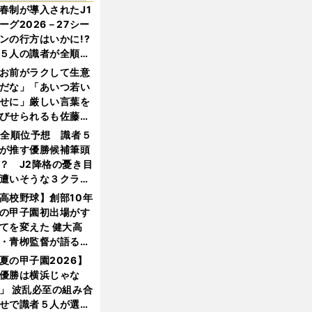
春制が導入されたJ1
ーグ2026－27シー
ンの行方はいかに!?
５人の識者が全順位
大胆予想
お前がラクして生意
だな」「あいつ若い
せに」厳しい言葉を
びせられるも佐藤慎
郎が貫いた誇りとフ
1全順位予想 識者５
ンへの思い
が推す優勝候補筆頭
？ J2降格の憂き目
遭いそうな３クラブ
は？
高校野球】創部10年
の甲子園初出場がす
てを変えた 健大高
・青栁監督が語る
機動破壊」はこうし
夏の甲子園2026】
生まれた
優勝は横浜じゃな
」 波乱必至の組み合
せで識者５人が選ん