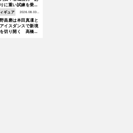
りに重い試練を乗り
え「大胆さ」と「巧
ィギュア
2026.08.03更
前
」で築いた時代
へ
野昌磨は本田真凜と
新
アイスダンスで新境
を切り開く 高橋大
の証言とも重なる課
と楽しさ