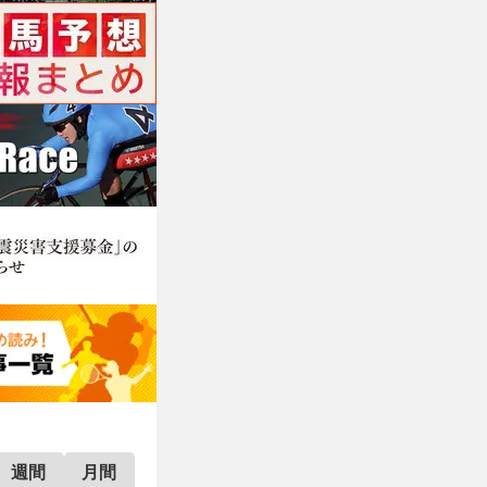
週間
月間