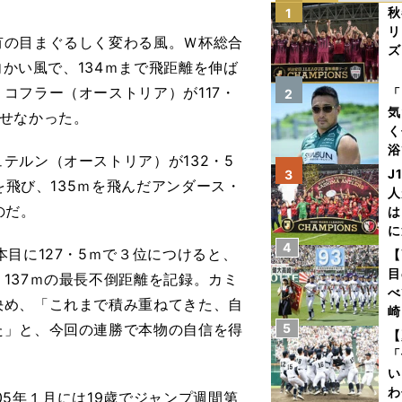
秋
1
リ
の目まぐるしく変わる風。Ｗ杯総合
ズ
向かい風で、134ｍまで飛距離を伸ば
を
コフラー（オーストリア）が117・
「
2
気
せなかった。
く
浴
ルン（オーストリア）が132・5
太
J
3
を飛び、135ｍを飛んだアンダース・
ァ
人
のだ。
は
に
4
と
目に127・5ｍで３位につけると、
【
目
137ｍの最長不倒距離を記録。カミ
べ
決め、「これまで積み重ねてきた、自
崎
た」と、今回の連勝で本物の自信を得
5
「
【
て
「
い
わ
5年１月には19歳でジャンプ週間第