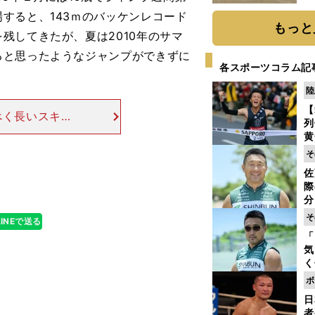
だ
すると、143ｍのバッケンレコード
もっと
残してきたが、夏は2010年のサマ
ると思ったようなジャンプができずに
各スポーツコラム記
陸
【
べく長いスキー
列
うなど、競技以
黄
きないこともあ
し
そ
期
佐
き
際
く
分
代
そ
LINEで送る
与
「
も
気
く
浴
ボ
太
日
ァ
者