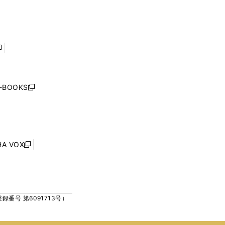
ン
ン
開
開
ド
ド
く
く
ウ
ウ
で
で
開
開
く
く
し
い
ウ
j-BOOKS
新
ィ
し
ン
い
ド
ウ
ウ
ィ
で
ン
HA VOX
開
新
ド
く
し
ウ
い
で
ウ
開
ィ
く
号 第6091713号）
ン
ド
ウ