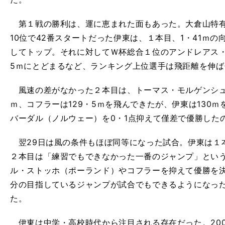
第１戦の勝利は、運に恵まれた面もあった。大倉山特有
10位で42番スタートだった伊東は、１本目、1・41ｍの
してトップ。それに対してＷ杯総合１位のアンドレアス・
5ｍにとどまるなど、ランキング上位選手は飛距離を伸ば
風速の差がなかった２本目は、トーマス・モルゲンシュテ
ｍ、コフラーは129・5ｍを飛んできたが、伊東は130ｍ
バーダル（ノルウェー）を0・1点抑えて僅差で優勝した
翌29日は風の条件もほぼ同等になった試合。伊東は１本
２本目は「練習でもできなかった一番のジャンプ」という
ル・ストッホ（ポーランド）やコフラーを抑えて優勝を
分の目指しているジャンプが試合でもできるようになっ
た。
伊東は中学・高校時代から注目される存在だった。200