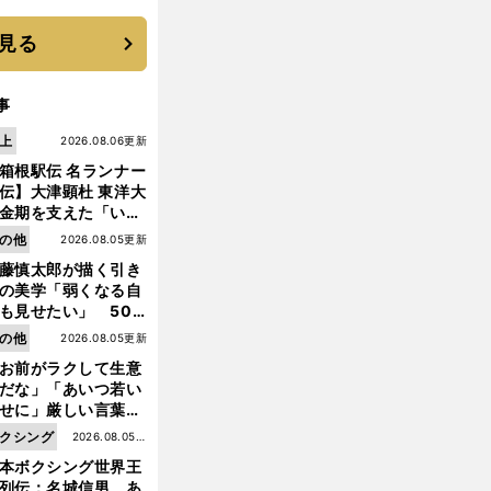
優勝校はここだ！
見る
事
上
2026.08.06更新
箱根駅伝 名ランナー
伝】大津顕杜 東洋大
金期を支えた「いぶ
銀」の存在 最後は同
の他
2026.08.05更新
の設楽兄弟も受賞で
藤慎太郎が描く引き
なかった金栗杯に輝
の美学「弱くなる自
も見せたい」 50
の競輪人生に影響を
の他
2026.08.05更新
える伏見俊昭の死に
お前がラクして生意
言及
だな」「あいつ若い
せに」厳しい言葉を
びせられるも佐藤慎
クシング
2026.08.05更
郎が貫いた誇りとフ
本ボクシング世界王
新
ンへの思い
列伝：名城信男 あ