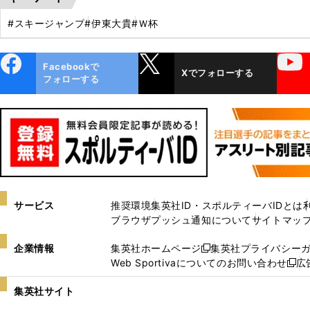
#スキージャンプ
#伊東大貴
#Ｗ杯
ebo
X
YouTube
Facebookで
Xでフォローする
ok
フォローする
サービス
推奨環境
集英社ID・スポルティーバIDとは
ブラウザプッシュ通知について
サイトマッ
企業情報
集英社ホームページ
集英社プライバシー
新
Web Sportivaについてのお問い合わせ
広
し
新
い
し
集英社サイト
ウ
い
ィ
ウ