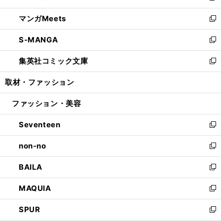
開
ウ
ン
ウ
し
マンガMeets
く
で
ド
ィ
い
新
開
ウ
ン
ウ
し
S-MANGA
く
で
ド
ィ
い
新
開
ウ
ン
ウ
し
集英社コミック文庫
く
で
ド
ィ
い
新
開
ウ
ン
ウ
し
取材・ファッション
く
で
ド
ィ
い
開
ウ
ン
ウ
ファッション・美容
く
で
ド
ィ
開
ウ
ン
Seventeen
く
で
ド
新
開
ウ
し
non-no
く
で
い
新
開
ウ
し
BAILA
く
ィ
い
新
ン
ウ
し
MAQUIA
ド
ィ
い
新
ウ
ン
ウ
し
SPUR
で
ド
ィ
い
新
開
ウ
ン