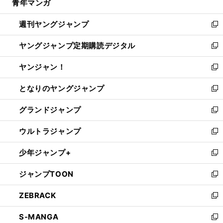
青年マンガ
く
で
ド
ィ
い
開
ウ
ン
ウ
週刊ヤングジャンプ
く
で
ド
ィ
新
開
ウ
ン
し
ヤングジャンプ定期購読デジタル
く
で
ド
い
新
開
ウ
ウ
し
ヤンジャン！
く
で
ィ
い
新
開
ン
ウ
し
となりのヤングジャンプ
く
ド
ィ
い
新
ウ
ン
ウ
し
グランドジャンプ
で
ド
ィ
い
新
開
ウ
ン
ウ
し
ウルトラジャンプ
く
で
ド
ィ
い
新
開
ウ
ン
ウ
し
少年ジャンプ+
く
で
ド
ィ
い
新
開
ウ
ン
ウ
し
ジャンプTOON
く
で
ド
ィ
い
新
開
ウ
ン
ウ
し
ZEBRACK
く
で
ド
ィ
い
新
開
ウ
ン
ウ
し
S-MANGA
く
で
ド
ィ
い
新