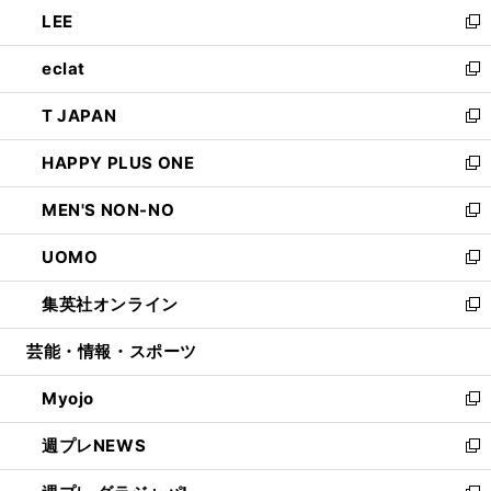
ウ
し
LEE
く
で
ド
ィ
い
新
開
ウ
ン
ウ
し
eclat
く
で
ド
ィ
い
新
開
ウ
ン
ウ
し
T JAPAN
く
で
ド
ィ
い
新
開
ウ
ン
ウ
し
HAPPY PLUS ONE
く
で
ド
ィ
い
新
開
ウ
ン
ウ
し
MEN'S NON-NO
く
で
ド
ィ
い
新
開
ウ
ン
ウ
し
UOMO
く
で
ド
ィ
い
新
開
ウ
ン
ウ
し
集英社オンライン
く
で
ド
ィ
い
新
開
ウ
ン
ウ
し
芸能・情報・スポーツ
く
で
ド
ィ
い
開
ウ
ン
ウ
Myojo
く
で
ド
ィ
新
開
ウ
ン
し
週プレNEWS
く
で
ド
い
新
開
ウ
ウ
し