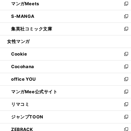
マンガMeets
く
で
ド
ィ
い
新
開
ウ
ン
ウ
し
S-MANGA
く
で
ド
ィ
い
新
開
ウ
ン
ウ
し
集英社コミック文庫
く
で
ド
ィ
い
新
開
ウ
ン
ウ
し
女性マンガ
く
で
ド
ィ
い
開
ウ
ン
ウ
Cookie
く
で
ド
ィ
新
開
ウ
ン
し
Cocohana
く
で
ド
い
新
開
ウ
ウ
し
office YOU
く
で
ィ
い
新
開
ン
ウ
し
マンガMee公式サイト
く
ド
ィ
い
新
ウ
ン
ウ
し
リマコミ
で
ド
ィ
い
新
開
ウ
ン
ウ
し
ジャンプTOON
く
で
ド
ィ
い
新
開
ウ
ン
ウ
し
ZEBRACK
く
で
ド
ィ
い
新