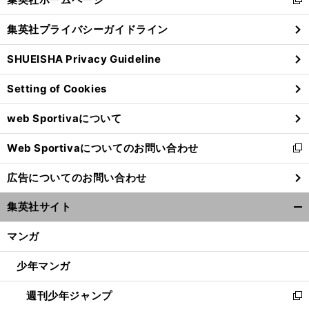
新
閉
し
じ
集英社プライバシーガイドライン
い
る
ウ
SHUEISHA Privacy Guideline
ィ
ン
Setting of Cookies
ド
ウ
web Sportivaについて
で
開
Web Sportivaについてのお問い合わせ
く
新
し
広告についてのお問い合わせ
い
ウ
集英社サイト
ィ
開
ン
く/
マンガ
ド
閉
ウ
じ
少年マンガ
で
る
開
週刊少年ジャンプ
く
新