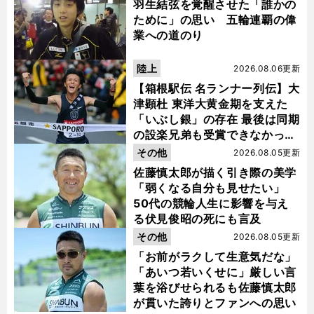
羽生結弦を覚醒させた「誰かの
ために」の思い 五輪連覇の偉
業への道のり
陸上
2026.08.06更新
【箱根駅伝 名ランナー列伝】大
津顕杜 東洋大黄金期を支えた
「いぶし銀」の存在 最後は同期
の設楽兄弟も受賞できなかった
金栗杯に輝く
その他
2026.08.05更新
佐藤慎太郎が描く引き際の美学
「弱くなる自分も見せたい」
50代の競輪人生に影響を与え
る伏見俊昭の死にも言及
その他
2026.08.05更新
「お前がラクして生意気だな」
「あいつ若いくせに」厳しい言
葉を浴びせられるも佐藤慎太郎
が貫いた誇りとファンへの思い