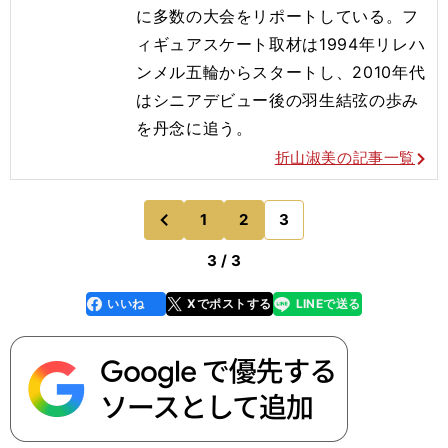
に多数の大会をリポートしている。フ
ィギュアスケート取材は1994年リレハ
ンメル五輪からスタートし、2010年代
はシニアデビュー後の羽生結弦の歩み
を丹念に追う。
折山淑美の記事一覧
1
2
3
のページへ
前
3 / 3
いいね
Xでポストする
LINEで送る
line
faceboo
x
k