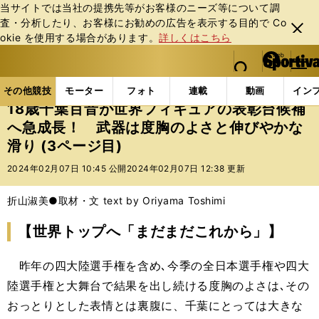
当サイトでは当社の提携先等がお客様のニーズ等について調
査・分析したり、お客様にお勧めの広告を表⽰する⽬的で Co
閉じ
okie を使⽤する場合があります。
詳しくはこちら
る
マイペ
web Sportiva (webスポルティーバ)
検索
メニュ
we
ー
その他競技の記事一覧
フィギュア
18歳千葉百音が
b
ジ
その他競技
モーター
フォト
連載
動画
イン
ス
18歳千葉百音が世界フィギュアの表彰台候補
ポ
へ急成長！ 武器は度胸のよさと伸びやかな
ル
滑り (3ページ目)
テ
ィ
2024年02月07日 10:45 公開
2024年02月07日 12:38 更新
ー
バ
折山淑美●取材・文 text by Oriyama Toshimi
【世界トップへ「まだまだこれから」】
昨年の四大陸選手権を含め､今季の全日本選手権や四大
陸選手権と大舞台で結果を出し続ける度胸のよさは､その
おっとりとした表情とは裏腹に、千葉にとっては大きな