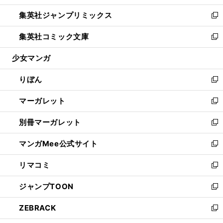
開
ウ
ン
ウ
し
集英社ジャンプリミックス
く
で
ド
ィ
い
新
開
ウ
ン
ウ
し
集英社コミック文庫
く
で
ド
ィ
い
新
開
ウ
ン
ウ
し
少女マンガ
く
で
ド
ィ
い
開
ウ
ン
ウ
りぼん
く
で
ド
ィ
新
開
ウ
ン
し
マーガレット
く
で
ド
い
新
開
ウ
ウ
し
別冊マーガレット
く
で
ィ
い
新
開
ン
ウ
し
マンガMee公式サイト
く
ド
ィ
い
新
ウ
ン
ウ
し
リマコミ
で
ド
ィ
い
新
開
ウ
ン
ウ
し
ジャンプTOON
く
で
ド
ィ
い
新
開
ウ
ン
ウ
し
ZEBRACK
く
で
ド
ィ
い
新
開
ウ
ン
ウ
し