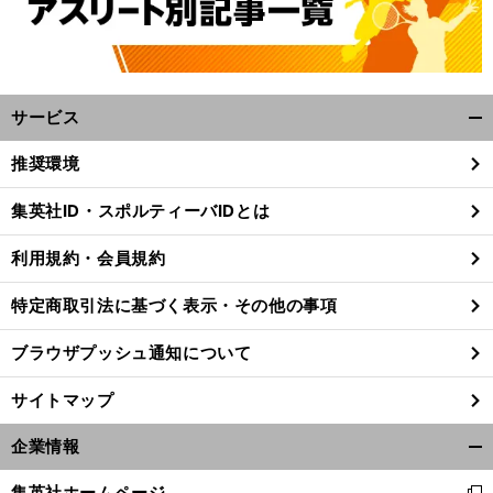
サービス
開
く/
推奨環境
閉
じ
集英社ID・スポルティーバIDとは
る
利用規約・会員規約
特定商取引法に基づく表示・その他の事項
ブラウザプッシュ通知について
サイトマップ
企業情報
開
高
滑
』
く/
橋大輔のパイオニアとしての熱量がほとばしる
アイスショー『
走屋
に込めた思い
集英社ホームページ