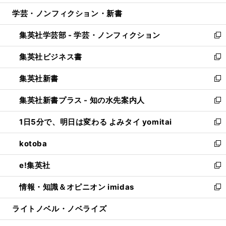
開
ウ
ン
ウ
し
学芸・ノンフィクション・新書
く
で
ド
ィ
い
開
ウ
ン
ウ
集英社学芸部 - 学芸・ノンフィクション
く
で
ド
ィ
新
開
ウ
ン
し
集英社ビジネス書
く
で
ド
い
新
開
ウ
ウ
し
集英社新書
く
で
ィ
い
新
開
ン
ウ
し
集英社新書プラス - 知の水先案内人
く
ド
ィ
い
新
ウ
ン
ウ
し
1日5分で、明日は変わる よみタイ yomitai
で
ド
ィ
い
新
開
ウ
ン
ウ
し
kotoba
く
で
ド
ィ
い
新
開
ウ
ン
ウ
し
e!集英社
く
で
ド
ィ
い
新
開
ウ
ン
ウ
し
情報・知識＆オピニオン imidas
く
で
ド
ィ
い
新
開
ウ
ン
ウ
し
ライトノベル・ノベライズ
く
で
ド
ィ
い
開
ウ
ン
ウ