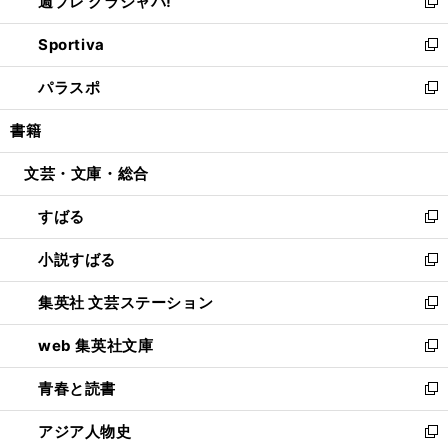
週プレ グラジャパ!
く
で
ィ
い
新
開
ン
ウ
し
Sportiva
く
ド
ィ
い
新
ウ
ン
ウ
し
パラスポ
で
ド
ィ
い
新
開
ウ
ン
ウ
し
書籍
く
で
ド
ィ
い
開
ウ
ン
ウ
文芸・文庫・総合
く
で
ド
ィ
開
ウ
ン
すばる
く
で
ド
新
開
ウ
し
小説すばる
く
で
い
新
開
ウ
し
集英社 文芸ステーション
く
ィ
い
新
ン
ウ
し
web 集英社文庫
ド
ィ
い
新
ウ
ン
ウ
し
青春と読書
で
ド
ィ
い
新
開
ウ
ン
ウ
し
アジア人物史
く
で
ド
ィ
い
新