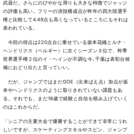
武器だ。さらにのびやかな滑りも大きな特徴でジャッジ
の評価も高い。フリーの演技構成点が昨年の四大陸選手
権と比較して4.49点も高くなっているところにもそれは
表われている。
今回の得点は220点台に乗せている坂本花織とルナ・
ヘンドリクス（ベルギー）に次ぐシーズン３位で、昨季
世界選手権２位のイ・ヘインが不調な今､千葉は表彰台候
補におどり出たと言っていい。
だが、ジャンプではまだGOE（出来ばえ点）加点が坂
本やヘンドリクスのように取りきれていない課題もあ
る。それでも、まだ18歳で経験と自信を積み上げていく
のはこれからだ。
「シニアの主要大会で優勝することができて非常にうれ
しいですが、スケーティングスキルやスピン、ジャンプ