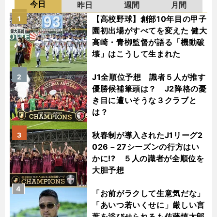
今日
昨日
週間
月間
【高校野球】創部10年目の甲子
1
園初出場がすべてを変えた 健大
高崎・青栁監督が語る「機動破
壊」はこうして生まれた
J1全順位予想 識者５人が推す
2
優勝候補筆頭は？ J2降格の憂
き目に遭いそうな３クラブと
は？
秋春制が導入されたJ1リーグ2
3
026－27シーズンの行方はい
かに!? ５人の識者が全順位を
大胆予想
4
「お前がラクして生意気だな」
「あいつ若いくせに」厳しい言
葉を浴びせられるも佐藤慎太郎