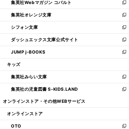
集英社Webマガジン コバルト
く
で
ド
ィ
新
開
ウ
ン
し
集英社オレンジ文庫
く
で
ド
い
新
開
ウ
ウ
し
シフォン文庫
く
で
ィ
い
新
開
ン
ウ
し
ダッシュエックス文庫公式サイト
く
ド
ィ
い
新
ウ
ン
ウ
し
JUMP j-BOOKS
で
ド
ィ
い
新
開
ウ
ン
ウ
し
キッズ
く
で
ド
ィ
い
開
ウ
ン
ウ
集英社みらい文庫
く
で
ド
ィ
新
開
ウ
ン
し
集英社の児童図書 S-KIDS.LAND
く
で
ド
い
新
開
ウ
ウ
し
オンラインストア・
その他WEBサービス
く
で
ィ
い
開
ン
ウ
オンラインストア
く
ド
ィ
ウ
ン
OTO
で
ド
新