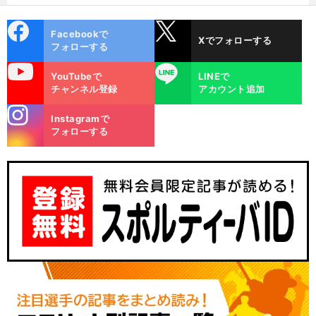
cebo
X
Facebookで
Xでフォローする
ok
フォローする
uTube
LINE
YouTubeで
LINEで
チャンネル登録
アカウント追加
stagra
Instagramで
m
フォローする