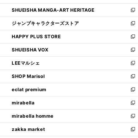
開
ウ
し
SHUEISHA MANGA-ART HERITAGE
く
で
い
新
開
ウ
し
ジャンプキャラクターズストア
く
ィ
い
新
ン
ウ
し
HAPPY PLUS STORE
ド
ィ
い
新
ウ
ン
ウ
し
SHUEISHA VOX
で
ド
ィ
い
新
開
ウ
ン
ウ
し
LEEマルシェ
く
で
ド
ィ
い
新
開
ウ
ン
ウ
し
SHOP Marisol
く
で
ド
ィ
い
新
開
ウ
ン
ウ
し
eclat premium
く
で
ド
ィ
い
新
開
ウ
ン
ウ
し
mirabella
く
で
ド
ィ
い
新
開
ウ
ン
ウ
し
mirabella homme
く
で
ド
ィ
い
新
開
ウ
ン
ウ
し
zakka market
く
で
ド
ィ
い
新
開
ウ
ン
ウ
し