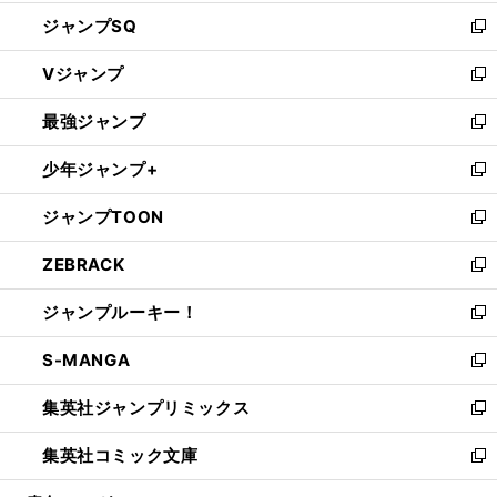
し
ジャンプSQ
い
新
ウ
し
Vジャンプ
ィ
い
新
ン
ウ
し
最強ジャンプ
ド
ィ
い
新
ウ
ン
ウ
し
少年ジャンプ+
で
ド
ィ
い
新
開
ウ
ン
ウ
し
ジャンプTOON
く
で
ド
ィ
い
新
開
ウ
ン
ウ
し
ZEBRACK
く
で
ド
ィ
い
新
開
ウ
ン
ウ
し
ジャンプルーキー！
く
で
ド
ィ
い
新
開
ウ
ン
ウ
し
S-MANGA
く
で
ド
ィ
い
新
開
ウ
ン
ウ
し
集英社ジャンプリミックス
く
で
ド
ィ
い
新
開
ウ
ン
ウ
し
集英社コミック文庫
く
で
ド
ィ
い
新
開
ウ
ン
ウ
し