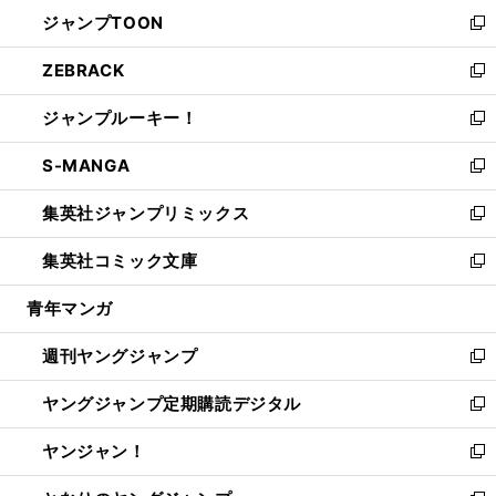
ン
ウ
し
ジャンプTOON
く
で
ド
ィ
い
新
開
ウ
ン
ウ
し
ZEBRACK
く
で
ド
ィ
い
新
開
ウ
ン
ウ
し
ジャンプルーキー！
く
で
ド
ィ
い
新
開
ウ
ン
ウ
し
S-MANGA
く
で
ド
ィ
い
新
開
ウ
ン
ウ
し
集英社ジャンプリミックス
く
で
ド
ィ
い
新
開
ウ
ン
ウ
し
集英社コミック文庫
く
で
ド
ィ
い
新
開
ウ
ン
ウ
し
青年マンガ
く
で
ド
ィ
い
開
ウ
ン
ウ
週刊ヤングジャンプ
く
で
ド
ィ
新
開
ウ
ン
し
ヤングジャンプ定期購読デジタル
く
で
ド
い
新
開
ウ
ウ
し
ヤンジャン！
く
で
ィ
い
新
開
ン
ウ
し