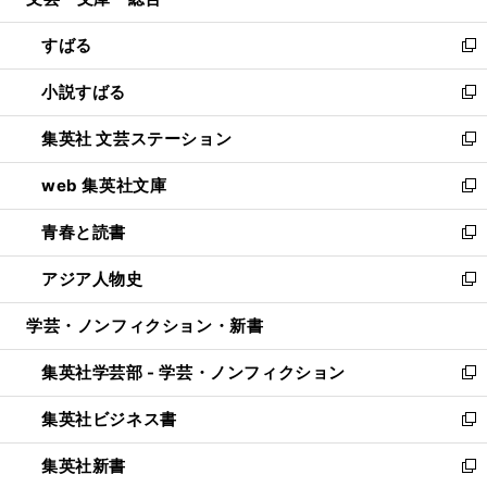
ィ
開
ウ
ン
すばる
く
で
ド
新
開
ウ
し
小説すばる
く
で
い
新
開
ウ
し
集英社 文芸ステーション
く
ィ
い
新
ン
ウ
し
web 集英社文庫
ド
ィ
い
新
ウ
ン
ウ
し
青春と読書
で
ド
ィ
い
新
開
ウ
ン
ウ
し
アジア人物史
く
で
ド
ィ
い
新
開
ウ
ン
ウ
し
学芸・ノンフィクション・新書
く
で
ド
ィ
い
開
ウ
ン
ウ
集英社学芸部 - 学芸・ノンフィクション
く
で
ド
ィ
新
開
ウ
ン
し
集英社ビジネス書
く
で
ド
い
新
開
ウ
ウ
し
集英社新書
く
で
ィ
い
新