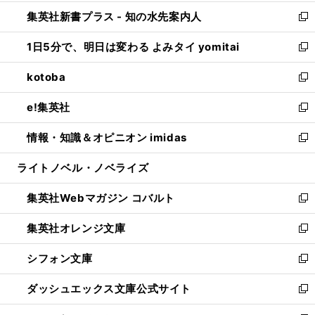
開
ン
ウ
し
集英社新書プラス - 知の水先案内人
く
ド
ィ
い
新
ウ
ン
ウ
し
1日5分で、明日は変わる よみタイ yomitai
で
ド
ィ
い
新
開
ウ
ン
ウ
し
kotoba
く
で
ド
ィ
い
新
開
ウ
ン
ウ
し
e!集英社
く
で
ド
ィ
い
新
開
ウ
ン
ウ
し
情報・知識＆オピニオン imidas
く
で
ド
ィ
い
新
開
ウ
ン
ウ
し
ライトノベル・ノベライズ
く
で
ド
ィ
い
開
ウ
ン
ウ
集英社Webマガジン コバルト
く
で
ド
ィ
新
開
ウ
ン
し
集英社オレンジ文庫
く
で
ド
い
新
開
ウ
ウ
し
シフォン文庫
く
で
ィ
い
新
開
ン
ウ
し
ダッシュエックス文庫公式サイト
く
ド
ィ
い
新
ウ
ン
ウ
し