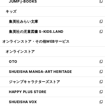
JUMP j-BOOKS
で
ド
ィ
い
新
開
ウ
ン
ウ
し
キッズ
く
で
ド
ィ
い
開
ウ
ン
ウ
集英社みらい文庫
く
で
ド
ィ
新
開
ウ
ン
し
集英社の児童図書 S-KIDS.LAND
く
で
ド
い
新
開
ウ
ウ
し
オンラインストア・
その他WEBサービス
く
で
ィ
い
開
ン
ウ
オンラインストア
く
ド
ィ
ウ
ン
OTO
で
ド
新
開
ウ
し
SHUEISHA MANGA-ART HERITAGE
く
で
い
新
開
ウ
し
ジャンプキャラクターズストア
く
ィ
い
新
ン
ウ
し
HAPPY PLUS STORE
ド
ィ
い
新
ウ
ン
ウ
し
SHUEISHA VOX
で
ド
ィ
い
新