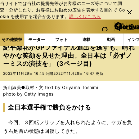
当サイトでは当社の提携先等がお客様のニーズ等について調
査・分析したり、お客様にお勧めの広告を表⽰する⽬的で Co
閉じ
okie を使⽤する場合があります。
詳しくはこちら
る
マイペ
web Sportiva (webスポルティーバ)
検索
メニュ
we
ー
その他競技の記事一覧
フィギュア
紀平梨花がGP
b
ジ
その他競技
モーター
フォト
連載
動画
イン
ス
紀平梨花がGPファイナル進出を逃すも、晴れ
ポ
やかな笑顔を見せた理由。全日本は「必ずノ
ル
ーミスの演技を」 (3ページ目)
テ
ィ
2022年11月29日 16:45 公開
2022年11月29日 16:47 更新
ー
バ
折山淑美●取材・文 text by Oriyama Toshimi
photo by Getty Images
全日本選手権で勝負をかける
今回、３回転フリップを入れられたように、ケガを負
う右足首の状態は回復してきた。