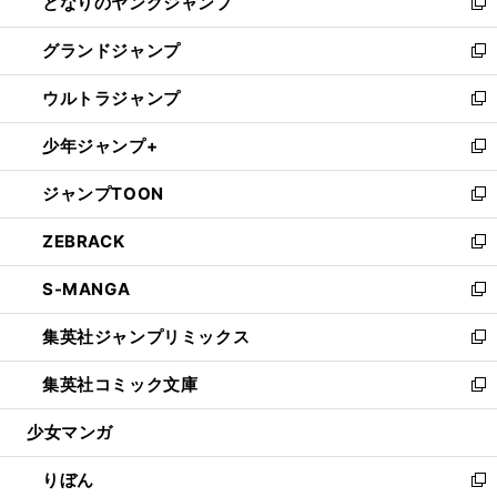
となりのヤングジャンプ
く
ド
ィ
い
新
ウ
ン
ウ
し
グランドジャンプ
で
ド
ィ
い
新
開
ウ
ン
ウ
し
ウルトラジャンプ
く
で
ド
ィ
い
新
開
ウ
ン
ウ
し
少年ジャンプ+
く
で
ド
ィ
い
新
開
ウ
ン
ウ
し
ジャンプTOON
く
で
ド
ィ
い
新
開
ウ
ン
ウ
し
ZEBRACK
く
で
ド
ィ
い
新
開
ウ
ン
ウ
し
S-MANGA
く
で
ド
ィ
い
新
開
ウ
ン
ウ
し
集英社ジャンプリミックス
く
で
ド
ィ
い
新
開
ウ
ン
ウ
し
集英社コミック文庫
く
で
ド
ィ
い
新
開
ウ
ン
ウ
し
少女マンガ
く
で
ド
ィ
い
開
ウ
ン
ウ
りぼん
く
で
ド
ィ
新