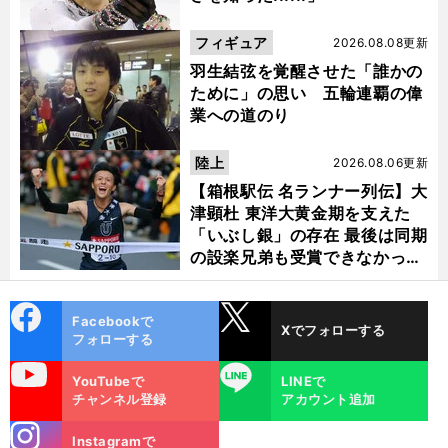
フィギュア
2026.08.08更新
羽生結弦を覚醒させた「誰かの
ために」の思い 五輪連覇の偉
業への道のり
陸上
2026.08.06更新
【箱根駅伝 名ランナー列伝】大
津顕杜 東洋大黄金期を支えた
「いぶし銀」の存在 最後は同期
の設楽兄弟も受賞できなかった
金栗杯に輝く
cebo
X
Facebookで
Xでフォローする
ok
フォローする
uTube
LINE
YouTubeで
LINEで
チャンネル登録
アカウント追加
stagra
Instagramで