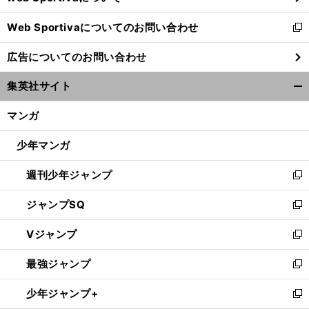
開
Web Sportivaについてのお問い合わせ
く
新
し
広告についてのお問い合わせ
い
ウ
集英社サイト
ィ
開
ン
く/
マンガ
ド
閉
ウ
じ
少年マンガ
で
る
開
週刊少年ジャンプ
く
新
し
ジャンプSQ
い
新
ウ
し
Vジャンプ
ィ
い
新
ン
ウ
し
最強ジャンプ
ド
ィ
い
新
ウ
ン
ウ
し
少年ジャンプ+
で
ド
ィ
い
新
開
ウ