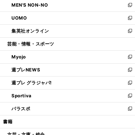
MEN'S NON-NO
く
で
ド
ィ
い
新
開
ウ
ン
ウ
し
UOMO
く
で
ド
ィ
い
新
開
ウ
ン
ウ
し
集英社オンライン
く
で
ド
ィ
い
新
開
ウ
ン
ウ
し
芸能・情報・スポーツ
く
で
ド
ィ
い
開
ウ
ン
ウ
Myojo
く
で
ド
ィ
新
開
ウ
ン
し
週プレNEWS
く
で
ド
い
新
開
ウ
ウ
し
週プレ グラジャパ!
く
で
ィ
い
新
開
ン
ウ
し
Sportiva
く
ド
ィ
い
新
ウ
ン
ウ
し
パラスポ
で
ド
ィ
い
新
開
ウ
ン
ウ
し
書籍
く
で
ド
ィ
い
開
ウ
ン
ウ
文芸・文庫・総合
く
で
ド