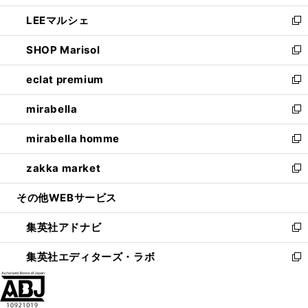
開
ウ
ン
ウ
し
LEEマルシェ
く
で
ド
ィ
い
新
開
ウ
ン
ウ
し
SHOP Marisol
く
で
ド
ィ
い
新
開
ウ
ン
ウ
し
eclat premium
く
で
ド
ィ
い
新
開
ウ
ン
ウ
し
mirabella
く
で
ド
ィ
い
新
開
ウ
ン
ウ
し
mirabella homme
く
で
ド
ィ
い
新
開
ウ
ン
ウ
し
zakka market
く
で
ド
ィ
い
新
開
ウ
ン
ウ
し
その他WEBサービス
く
で
ド
ィ
い
開
ウ
ン
ウ
集英社アドナビ
く
で
ド
ィ
新
開
ウ
ン
し
集英社エディターズ・ラボ
く
で
ド
い
新
開
ウ
ウ
し
く
で
ィ
い
開
ン
ウ