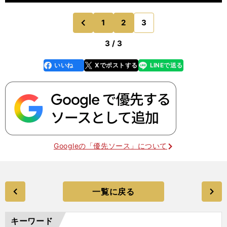
1
2
3
のページへ
前
3 / 3
いいね
Xでポストする
LINEで送る
line
faceboo
x
k
Googleの「優先ソース」について
一覧に戻る
キーワード