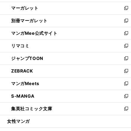
開
ウ
ン
し
マーガレット
く
で
ド
い
新
開
ウ
ウ
し
別冊マーガレット
く
で
ィ
い
新
開
ン
ウ
し
マンガMee公式サイト
く
ド
ィ
い
新
ウ
ン
ウ
し
リマコミ
で
ド
ィ
い
新
開
ウ
ン
ウ
し
ジャンプTOON
く
で
ド
ィ
い
新
開
ウ
ン
ウ
し
ZEBRACK
く
で
ド
ィ
い
新
開
ウ
ン
ウ
し
マンガMeets
く
で
ド
ィ
い
新
開
ウ
ン
ウ
し
S-MANGA
く
で
ド
ィ
い
新
開
ウ
ン
ウ
し
集英社コミック文庫
く
で
ド
ィ
い
新
開
ウ
ン
ウ
し
女性マンガ
く
で
ド
ィ
い
開
ウ
ン
ウ