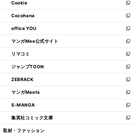
Cookie
く
で
ド
ィ
新
開
ウ
ン
し
Cocohana
く
で
ド
い
新
開
ウ
ウ
し
office YOU
く
で
ィ
い
新
開
ン
ウ
し
マンガMee公式サイト
く
ド
ィ
い
新
ウ
ン
ウ
し
リマコミ
で
ド
ィ
い
新
開
ウ
ン
ウ
し
ジャンプTOON
く
で
ド
ィ
い
新
開
ウ
ン
ウ
し
ZEBRACK
く
で
ド
ィ
い
新
開
ウ
ン
ウ
し
マンガMeets
く
で
ド
ィ
い
新
開
ウ
ン
ウ
し
S-MANGA
く
で
ド
ィ
い
新
開
ウ
ン
ウ
し
集英社コミック文庫
く
で
ド
ィ
い
新
開
ウ
ン
ウ
し
取材・ファッション
く
で
ド
ィ
い