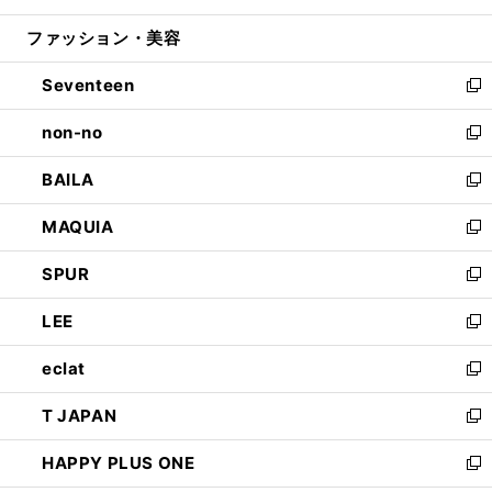
開
ウ
ン
ウ
ファッション・美容
く
で
ド
ィ
開
ウ
ン
Seventeen
く
で
ド
新
開
ウ
し
non-no
く
で
い
新
開
ウ
し
BAILA
く
ィ
い
新
ン
ウ
し
MAQUIA
ド
ィ
い
新
ウ
ン
ウ
し
SPUR
で
ド
ィ
い
新
開
ウ
ン
ウ
し
LEE
く
で
ド
ィ
い
新
開
ウ
ン
ウ
し
eclat
く
で
ド
ィ
い
新
開
ウ
ン
ウ
し
T JAPAN
く
で
ド
ィ
い
新
開
ウ
ン
ウ
し
HAPPY PLUS ONE
く
で
ド
ィ
い
新
開
ウ
ン
ウ
し