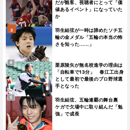
だが観客、視聴者にとって「価
値あるイベント」になっていた
か
羽生結弦が一時は諦めたソチ五
3
輪の金メダル「五輪の本当の怖
さを知った......」
4
栗原陵矢が無名校進学の理由は
「自転車で13分」 春江工出身
として最初で最後のプロ野球選
手となった
5
羽生結弦、五輪連覇の舞台裏
ケガで欠場中に取り組んだ「勉
強」で成長