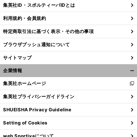
じ
集英社ID・スポルティーバIDとは
る
利用規約・会員規約
特定商取引法に基づく表示・その他の事項
ブラウザプッシュ通知について
サイトマップ
企業情報
開
く/
集英社ホームページ
新
閉
し
じ
集英社プライバシーガイドライン
い
る
プ
。
既
」
ウ
ロとしての序章を終えた羽生結弦の本編第１作は東京ドーム単独に決定
「
存のショーからもっと進化させたものへ
SHUEISHA Privacy Guideline
ィ
ン
Setting of Cookies
ド
ウ
web Sportivaについて
で