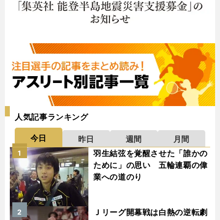
人気記事ランキング
今日
昨日
週間
月間
羽生結弦を覚醒させた「誰かの
1
ために」の思い 五輪連覇の偉
業への道のり
Ｊリーグ開幕戦は白熱の逆転劇
2