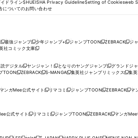
ガイドライン
SHUEISHA Privacy Guideline
Setting of Cookies
web 
告についてのお問い合わせ
プ
最強ジャンプ
少年ジャンプ+
ジャンプTOON
ZEBRACK
ジ
新
新
新
新
新
英社コミック文庫
し
新
し
し
し
し
い
い
し
い
い
い
ウ
ウ
い
ウ
ウ
ウ
購読デジタル
ヤンジャン！
となりのヤングジャンプ
グランドジ
新
新
新
ィ
ィ
ウ
ィ
ィ
ィ
プTOON
ZEBRACK
S-MANGA
集英社ジャンプリミックス
集英
新
し
新
し
新
し
新
ン
ン
ィ
ン
ン
ン
し
い
し
い
し
い
し
ド
ド
ン
ド
ド
ド
い
ウ
い
ウ
い
ウ
い
ウ
ウ
ド
ウ
ウ
ウ
マンガMee公式サイト
リマコミ
ジャンプTOON
ZEBRACK
マン
新
新
新
新
ウ
ィ
ウ
ィ
ウ
ィ
ウ
で
で
ウ
で
で
で
し
し
し
し
し
ィ
ン
ィ
ン
ィ
ン
ィ
開
開
で
開
開
開
い
い
い
い
い
ン
ド
ン
ド
ン
ド
ン
く
く
開
く
く
く
ウ
ウ
ウ
ウ
ウ
ド
ウ
ド
ウ
ド
ウ
ド
ee公式サイト
リマコミ
ジャンプTOON
ZEBRACK
マンガMeet
く
新
新
新
新
ィ
ィ
ィ
ィ
ィ
ウ
で
ウ
で
ウ
で
ウ
し
し
し
し
ン
ン
ン
ン
ン
で
開
で
開
で
開
で
い
い
い
い
ド
ド
ド
ド
ド
開
く
開
く
開
く
開
ウ
ウ
ウ
ウ
ウ
ウ
ウ
ウ
ウ
PUR
LEE
eclat
T JAPAN
HAPPY PLUS ONE
MEN'S NON-