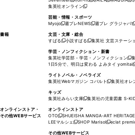
く
く
新
新
新
新
ィ
ウ
ィ
ィ
で
ウ
で
ウ
集英社オンライン
し
新
し
し
し
ン
ィ
ン
ン
開
で
開
で
い
し
い
い
い
ド
ン
ド
ド
芸能・情報・スポーツ
く
開
く
開
ウ
い
ウ
ウ
ウ
ウ
ド
ウ
ウ
Myojo
週プレNEWS
週プレ グラジャパ!
く
く
新
新
新
ィ
ウ
ィ
ィ
ィ
で
ウ
で
で
し
し
ン
ィ
ン
ン
ン
書籍
文芸・文庫・総合
開
で
開
開
い
い
ド
ン
ド
ド
ド
すばる
小説すばる
集英社 文芸ステーシ
く
開
く
く
新
新
ウ
ウ
ウ
ド
ウ
ウ
ウ
く
し
し
ィ
ィ
学芸・ノンフィクション・新書
で
ウ
で
で
で
い
い
ン
ン
集英社学芸部 - 学芸・ノンフィクション
開
で
開
開
開
新
ウ
ウ
ド
ド
1日5分で、明日は変わる よみタイ yomitai
く
開
く
く
く
し
新
ィ
ィ
ウ
ウ
く
い
ン
ン
ライトノベル・ノベライズ
で
で
ウ
ド
ド
集英社Webマガジン コバルト
集英社オレ
開
開
新
ィ
ウ
ウ
く
く
し
ン
キッズ
で
で
い
ド
集英社みらい文庫
集英社の児童図書 S-KID
開
開
新
ウ
ウ
く
く
し
ィ
オンラインストア・
オンラインストア
で
い
ン
その他WEBサービス
OTO
SHUEISHA MANGA-ART HERITAGE
開
新
ウ
ド
LEEマルシェ
SHOP Marisol
eclat prem
く
し
新
新
ィ
ウ
い
し
し
ン
その他WEBサービス
で