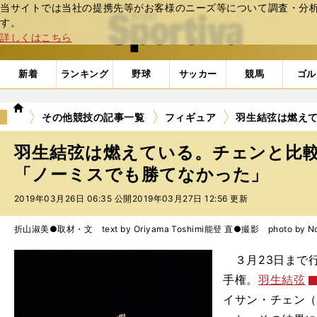
当サイトでは当社の提携先等がお客様のニーズ等について調査・分析し
web Sportiva (webスポルティーバ)
す。
詳しくはこちら
新着
ランキング
野球
サッカー
競馬
ゴル
we
その他競技の記事一覧
フィギュア
羽生結弦は燃え
b
ス
羽生結弦は燃えている。チェンと比
ポ
ル
「ノーミスでも勝てなかった」
テ
2019年03月26日 06:35 公開
2019年03月27日 12:56 更新
ィ
ー
バ
折山淑美●取材・文 text by Oriyama Toshimi
能登 直●撮影 photo by Not
３月23日まで
手権。
羽生結弦
イサン・チェン（