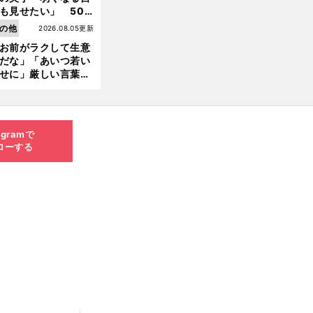
も見せたい」 50
の競輪人生に影響を
の他
2026.08.05更新
える伏見俊昭の死に
お前がラクして生意
言及
だな」「あいつ若い
せに」厳しい言葉を
びせられるも佐藤慎
郎が貫いた誇りとフ
ンへの思い
agramで
ローする