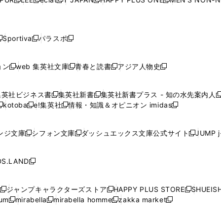
く
く
く
く
新
新
新
新
新
ィ
ィ
ィ
ィ
で
で
で
で
で
し
し
し
し
し
ン
ン
ン
ン
開
開
開
開
開
い
い
い
い
い
ド
ド
ド
ド
く
く
く
く
く
ウ
ウ
ウ
ウ
ウ
ウ
ウ
ウ
ウ
Sportiva
パラスポ
新
新
ィ
ィ
ィ
ィ
ィ
で
で
で
で
し
し
し
ン
ン
ン
ン
ン
開
開
開
開
い
い
い
ド
ド
ド
ド
ド
ョン
web 集英社文庫
青春と読書
アジア人物史
く
く
く
く
新
新
新
新
ウ
ウ
ウ
ウ
ウ
ウ
ウ
ウ
し
し
し
し
ィ
ィ
ィ
で
で
で
で
で
い
い
い
い
ン
ン
ン
集英社ビジネス書
集英社新書
集英社新書プラス - 知の水先案内人
開
開
開
開
開
新
新
新
ウ
ウ
ウ
ウ
ド
ド
ド
kotoba
e!集英社
情報・知識＆オピニオン imidas
く
く
く
く
く
新
し
新
し
新
ィ
ィ
ィ
ィ
ウ
ウ
ウ
し
し
い
し
い
し
ン
ン
ン
ン
で
で
で
い
い
ウ
い
ウ
い
ド
ド
ド
ド
ンジ文庫
シフォン文庫
ダッシュエックス文庫公式サイト
JUMP 
開
開
開
新
新
新
ウ
ウ
ィ
ウ
ィ
ウ
ウ
ウ
ウ
ウ
く
く
く
し
し
し
ィ
ィ
ン
ィ
ン
ィ
で
で
で
で
い
い
い
ン
ン
ド
ン
ド
ン
S.LAND
開
開
開
開
新
ウ
ウ
ウ
ド
ド
ウ
ド
ウ
ド
く
く
く
く
し
ィ
ィ
ィ
ウ
ウ
で
ウ
で
ウ
い
ン
ン
ン
ジャンプキャラクターズストア
HAPPY PLUS STORE
SHUEIS
で
で
開
で
開
で
新
新
新
ウ
ド
ド
ド
ium
mirabella
mirabella homme
zakka market
開
開
く
開
く
開
し
新
新
新
し
新
し
ィ
ウ
ウ
ウ
く
く
く
く
い
し
し
い
し
し
い
ン
で
で
で