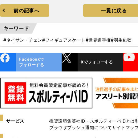
前の記事へ
一覧に戻る
キーワード
#ネイサン・チェン
#フィギュアスケート
#世界選手権
#羽生結弦
ebo
X
YouTube
Facebookで
Xでフォローする
ok
フォローする
サービス
推奨環境
集英社ID・スポルティーバIDとは
ブラウザプッシュ通知について
サイトマッ