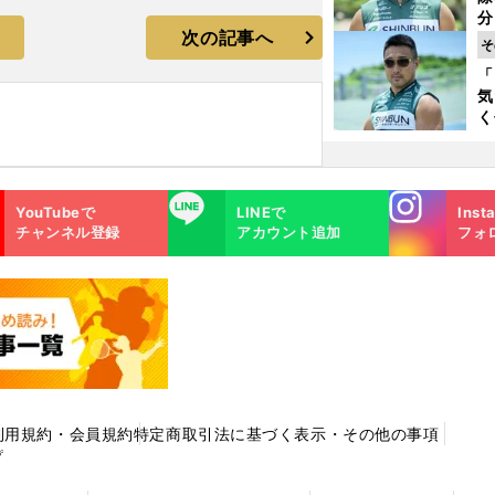
く
分
次の記事へ
代
そ
与
「
も
気
く
浴
太
ァ
Instagra
LINE
YouTubeで
LINEで
Inst
m
チャンネル登録
アカウント追加
フォ
利用規約・会員規約
特定商取引法に基づく表示・その他の事項
プ