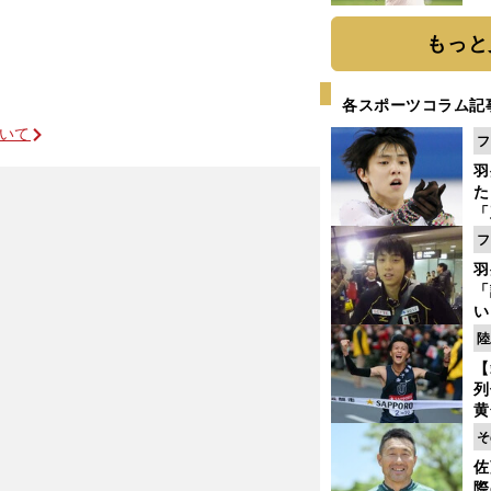
ト
く
もっと
各スポーツコラム記
ついて
フ
羽
た
「
知
フ
羽
「
い
の
陸
正念場の来季は４回転ジャンプ習得も目指す
【
列
黄
し
そ
期
佐
き
際