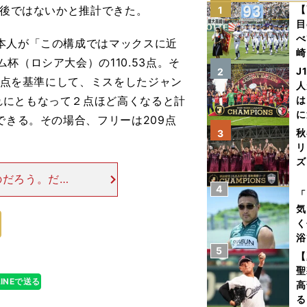
前後ではないかと推計できた。
【
1
目
べ
本人が「この構成ではマックスに近
崎
杯（ロシア大会）の110.53点。そ
「
J
2
43点を基準にして、ミスをしたジャン
て
人
れにともなって２点ほど高くなると計
は
に
できる。その場合、フリーは209点
と
秋
3
リ
ズ
のだろう。だか
4
を
いう結果を意識
「
で約１点のプラ
気
く
浴
5
太
【
ァ
聖
LINEで送る
高
る