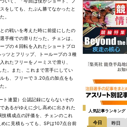
について、「今回は僕がショート、フ
ミスをしても、たぶん勝てなかったと
った。
との戦いを考えた時に前提にしたの
米選手権での滑りだった。チェンは、
ループの４回転を入れたショートプロ
ルッツとフリップ、トーループの３種
を入れたフリーをノーミスで滑り、
獲得した。また、これまで苦手にしてい
ルも、フリーで３.20点の加点をも
いた。
ート連盟）公認記録にならないその
会であるがゆえに少し高めに出された
人気記事ランキング
演技構成点の評価を、チェンのこれ
今日
昨日
めに見積もっても、SPは107点台前