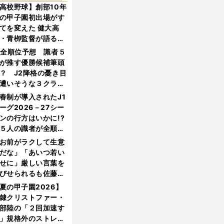
高校野球】創部10年
の甲子園初出場がす
てを変えた 健大高
・青栁監督が語る
機動破壊」はこうし
1全順位予想 識者５
生まれた
が推す優勝候補筆頭
？ J2降格の憂き目
遭いそうな３クラブ
は？
春制が導入されたJ1
ーグ2026－27シー
ンの行方はいかに!?
５人の識者が全順位
大胆予想
お前がラクして生意
だな」「あいつ若い
せに」厳しい言葉を
びせられるも佐藤慎
郎が貫いた誇りとフ
夏の甲子園2026】
ンへの思い
隷クリストファー・
部陸の「２回加速す
」規格外のストレー