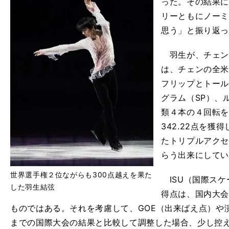
った。その結果
リーともにノー
思う」と振り返
羽生が、チェン
は、チェンの全
フリップとトー
グラム（SP）、
類４本の４回転
342.22点を
たトリプルアクセ
らう出来にして
世界選手権２位ながらも300点越えを果た
ISU（国際スケ
した羽生結弦
得点は、国内大
ものではある。それを考慮して、GOE（出来ばえ点）や
までの国際大会の結果と比較して調整した場合、少し控え