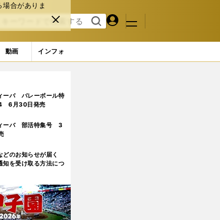
る場合がありま
マイペ
閉じ
検索
メニュ
ー
る
す
ジ
る
動画
インフォ
ィーバ バレーボール特
.4 6月30日発売
ィーバ 部活特集号 3
売
などのお知らせが届く
通知を受け取る方法につ