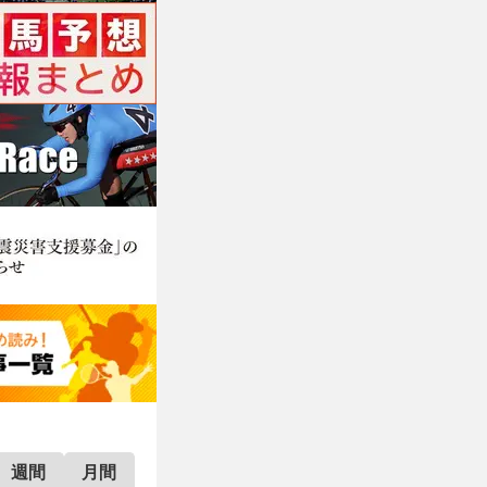
週間
月間