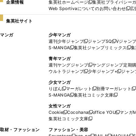
企業情報
集英社ホームページ
集英社プライバシー
新
Web Sportivaについてのお問い合わせ
広
し
新
い
し
集英社サイト
ウ
い
ィ
ウ
マンガ
少年マンガ
ン
ィ
週刊少年ジャンプ
ジャンプSQ
Vジャン
ド
ン
新
新
S-MANGA
集英社ジャンプリミックス
集
ウ
ド
新
し
し
新
で
ウ
し
い
い
し
青年マンガ
開
で
い
ウ
ウ
い
週刊ヤングジャンプ
ヤングジャンプ定期
新
く
開
ウ
ィ
ィ
ウ
ウルトラジャンプ
少年ジャンプ+
ジャン
新
し
新
く
ィ
ン
ン
ィ
し
い
し
ン
ド
ド
ン
少女マンガ
い
ウ
い
ド
ウ
ウ
ド
りぼん
マーガレット
別冊マーガレット
新
新
新
ウ
ィ
ウ
ウ
で
で
ウ
S-MANGA
集英社コミック文庫
し
新
し
新
ィ
ン
ィ
で
開
開
で
い
し
い
し
ン
ド
ン
女性マンガ
開
く
く
開
ウ
い
ウ
い
ド
ウ
ド
Cookie
Cocohana
office YOU
マンガM
く
く
新
新
新
ィ
ウ
ィ
ウ
ウ
で
ウ
集英社コミック文庫
し
新
し
し
ン
ィ
ン
ィ
で
開
で
い
し
い
い
ド
ン
ド
ン
取材・ファッション
ファッション・美容
開
く
開
ウ
い
ウ
ウ
ウ
ド
ウ
ド
Seventeen
non-no
BAILA
MAQUIA
S