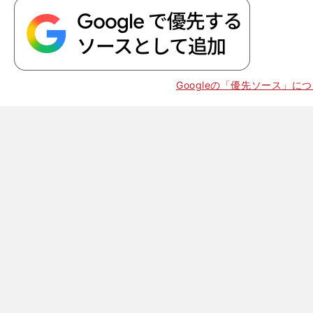
Googleの「優先ソース」に
。