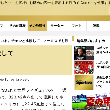
たり、お客様にお勧めの広告を表⽰する⽬的で Cookie を使⽤す
フ
その他球技
その他競技
モーター
フォト
連載
ている。チェンと比較して「ノーミスでも勝てなかった」
編集部のおすすめ
スポルテ
較して
集号 Vol
スポルテ
月16日発
最新記事
o Sunao（a presto）
プッシュ
いて
行なわれた世界フィギュアスケート選
は、323.42点を出して優勝したネ
アメリカ）に22.45点差で２位にな