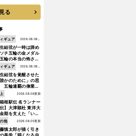
 それでもプロではな
大学進学を選ぶ理由
見る
事
ィギュア
2026.08.08更
生結弦が一時は諦め
新
ソチ五輪の金メダル
五輪の本当の怖さを
った......」
ィギュア
2026.08.08更
生結弦を覚醒させた
新
誰かのために」の思
 五輪連覇の偉業へ
道のり
上
2026.08.06更新
前
へ
箱根駅伝 名ランナー
伝】大津顕杜 東洋大
金期を支えた「いぶ
銀」の存在 最後は同
の他
2026.08.05更新
の設楽兄弟も受賞で
藤慎太郎が描く引き
なかった金栗杯に輝
の美学「弱くなる自