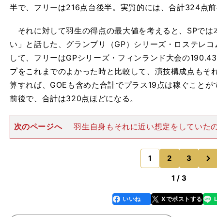
半で、フリーは216点台後半。実質的には、合計324点
それに対して羽生の得点の最大値を考えると、SPでは
い」と話した、グランプリ（GP）シリーズ・ロステレコム
して、フリーはGPシリーズ・フィンランド大会の190.
プをこれまでのよかった時と比較して、演技構成点もそ
算すれば、GOEも含めた合計でプラス19点は稼ぐことが
前後で、合計は320点ほどになる。
次のページへ
羽生自身もそれに近い想定をしていた
らこそ、世界選手権のSPでは「ロステレコム杯以上」と
していた。まず、４回転トーループ＋３回転トーループ
次
ス。加えて、その後のフ
1
2
3
のページへ
1 / 3
いいね
Xでポストする
line
faceboo
x
k