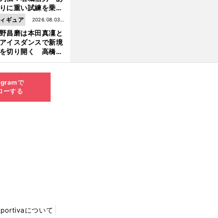
りに重い試練を乗り
え「大胆さ」と「巧
ィギュア
2026.08.03更
」で築いた時代
野昌磨は本田真凜と
新
アイスダンスで新境
を切り開く 高橋大
の証言とも重なる課
と楽しさ
agramで
ローする
Sportivaについて