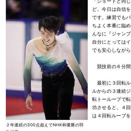
「ショートと同
ど、今日は自信
です。練習でも
ちよく本番に臨
んなに『ジャン
自分にとっては
でも安心しなが
競技前の６分間
最初に３回転ル
ルからの３連続
転トーループで
功させると、４
は４回転ループ
２年連続の300点超えでNHK杯優勝の羽