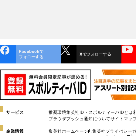
ebo
X
YouTube
Facebookで
Xでフォローする
ok
フォローする
サービス
推奨環境
集英社ID・スポルティーバIDとは
ブラウザプッシュ通知について
サイトマッ
企業情報
集英社ホームページ
集英社プライバシー
新