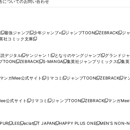
告についてのお問い合わせ
プ
最強ジャンプ
少年ジャンプ+
ジャンプTOON
ZEBRACK
ジ
新
新
新
新
新
英社コミック文庫
し
新
し
し
し
し
い
い
し
い
い
い
ウ
ウ
い
ウ
ウ
ウ
購読デジタル
ヤンジャン！
となりのヤングジャンプ
グランドジ
新
新
新
ィ
ィ
ウ
ィ
ィ
ィ
プTOON
ZEBRACK
S-MANGA
集英社ジャンプリミックス
集英
新
し
新
し
新
し
新
ン
ン
ィ
ン
ン
ン
し
い
し
い
し
い
し
ド
ド
ン
ド
ド
ド
い
ウ
い
ウ
い
ウ
い
ウ
ウ
ド
ウ
ウ
ウ
マンガMee公式サイト
リマコミ
ジャンプTOON
ZEBRACK
マン
新
新
新
新
ウ
ィ
ウ
ィ
ウ
ィ
ウ
で
で
ウ
で
で
で
し
し
し
し
し
ィ
ン
ィ
ン
ィ
ン
ィ
開
開
で
開
開
開
い
い
い
い
い
ン
ド
ン
ド
ン
ド
ン
く
く
開
く
く
く
ウ
ウ
ウ
ウ
ウ
ド
ウ
ド
ウ
ド
ウ
ド
ee公式サイト
リマコミ
ジャンプTOON
ZEBRACK
マンガMeet
く
新
新
新
新
ィ
ィ
ィ
ィ
ィ
ウ
で
ウ
で
ウ
で
ウ
し
し
し
し
ン
ン
ン
ン
ン
で
開
で
開
で
開
で
い
い
い
い
ド
ド
ド
ド
ド
開
く
開
く
開
く
開
ウ
ウ
ウ
ウ
ウ
ウ
ウ
ウ
ウ
PUR
LEE
eclat
T JAPAN
HAPPY PLUS ONE
MEN'S NON-
く
く
く
く
新
新
新
新
新
ィ
ィ
ィ
ィ
で
で
で
で
で