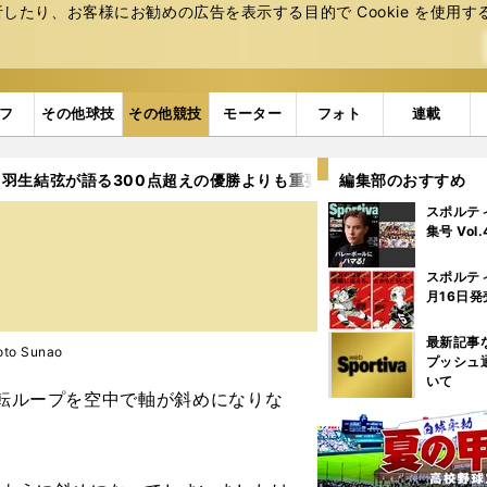
たり、お客様にお勧めの広告を表⽰する⽬的で Cookie を使⽤す
フ
その他球技
その他競技
モーター
フォト
連載
羽生結弦が語る300点超えの優勝よりも重要なもの
編集部のおすすめ
スポルテ
集号 Vol
スポルテ
月16日発
最新記事
to Sunao
プッシュ
いて
回転ループを空中で軸が斜めになりな