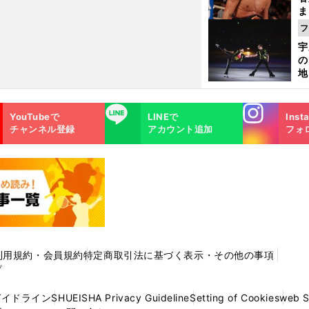
ま
越
フ
さ
宇
の
地
輔
題
Instagra
LINE
YouTubeで
LINEで
Inst
m
チャンネル登録
アカウント追加
フォ
利用規約・会員規約
特定商取引法に基づく表示・その他の事項
プ
ガイドライン
SHUEISHA Privacy Guideline
Setting of Cookies
web 