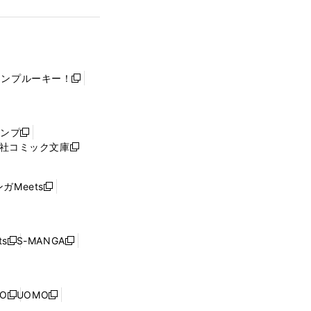
ャンプルーキー！
新
し
い
ウ
ャンプ
新
ィ
社コミック文庫
し
新
ン
い
し
ド
ウ
い
ウ
ガMeets
新
ィ
ウ
で
し
ン
ィ
開
い
ド
ン
く
ウ
ウ
ド
s
S-MANGA
新
新
ィ
で
ウ
し
し
ン
開
で
い
い
ド
く
開
ウ
ウ
ウ
NO
UOMO
く
新
新
ィ
ィ
で