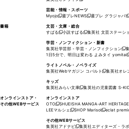
し
新
し
し
し
ン
ィ
ン
ン
開
で
開
で
い
し
い
い
い
ド
ン
ド
ド
芸能・情報・スポーツ
く
開
く
開
ウ
い
ウ
ウ
ウ
ウ
ド
ウ
ウ
Myojo
週プレNEWS
週プレ グラジャパ!
く
く
新
新
新
ィ
ウ
ィ
ィ
ィ
で
ウ
で
で
し
し
ン
ィ
ン
ン
ン
書籍
文芸・文庫・総合
開
で
開
開
い
い
ド
ン
ド
ド
ド
すばる
小説すばる
集英社 文芸ステーシ
く
開
く
く
新
新
ウ
ウ
ウ
ド
ウ
ウ
ウ
く
し
し
ィ
ィ
学芸・ノンフィクション・新書
で
ウ
で
で
で
い
い
ン
ン
集英社学芸部 - 学芸・ノンフィクション
開
で
開
開
開
新
ウ
ウ
ド
ド
1日5分で、明日は変わる よみタイ yomitai
く
開
く
く
く
し
新
ィ
ィ
ウ
ウ
く
い
ン
ン
ライトノベル・ノベライズ
で
で
ウ
ド
ド
集英社Webマガジン コバルト
集英社オレ
開
開
新
ィ
ウ
ウ
く
く
し
ン
キッズ
で
で
い
ド
集英社みらい文庫
集英社の児童図書 S-KID
開
開
新
ウ
ウ
く
く
し
ィ
オンラインストア・
オンラインストア
で
い
ン
その他WEBサービス
OTO
SHUEISHA MANGA-ART HERITAGE
開
新
ウ
ド
LEEマルシェ
SHOP Marisol
eclat prem
く
し
新
新
ィ
ウ
い
し
し
ン
その他WEBサービス
で
ウ
い
い
ド
集英社アドナビ
集英社エディターズ・ラ
開
新