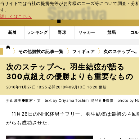
当サイトでは当社の提携先等がお客様のニーズ等について調査・分析し
web Sportiva (webスポルティーバ)
す。
詳しくはこちら
新着
ランキング
野球
サッカー
競馬
ゴル
we
その他競技の記事一覧
フィギュア
次のステップへ。
b
ス
次のステップへ。羽生結弦が語る
ポ
ル
300点超えの優勝よりも重要なもの
テ
2016年11月27日 18:25 公開
2018年09月10日 16:20 更新
ィ
ー
バ
折山淑美●取材・文 text by Oriyama Toshimi 能登直●撮影 photo by No
11月26日のNHK杯男子フリー、羽生結弦は最初の４
がらも成功させた。