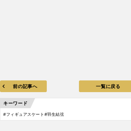
」
前の記事へ
一覧に戻る
.
、
GP
キーワード
#フィギュアスケート
#羽生結弦