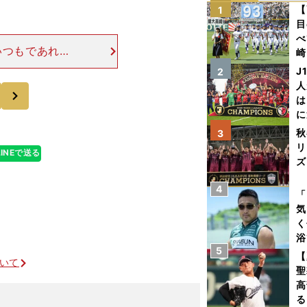
【
1
目
べ
いつもであれば
崎
プを２回跳び、
「
J
2
プの感覚を優先
て
人
次
は
に
と
秋
3
リ
LINEで送る
ズ
4
を
「
気
く
浴
5
太
【
ついて
ァ
聖
高
る