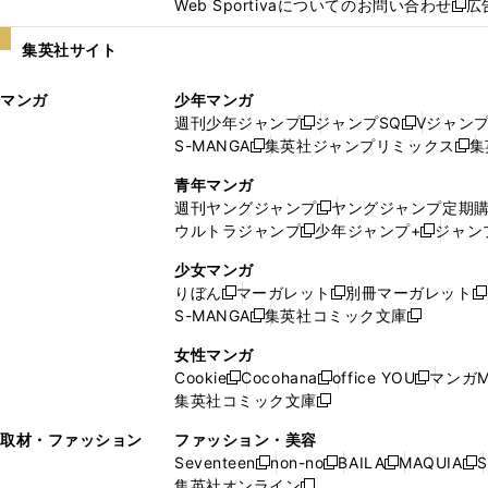
Web Sportivaについてのお問い合わせ
広
し
新
い
し
集英社サイト
ウ
い
ィ
ウ
マンガ
少年マンガ
ン
ィ
週刊少年ジャンプ
ジャンプSQ
Vジャン
ド
ン
新
新
S-MANGA
集英社ジャンプリミックス
集
ウ
ド
新
し
し
新
で
ウ
し
い
い
し
青年マンガ
開
で
い
ウ
ウ
い
週刊ヤングジャンプ
ヤングジャンプ定期
新
く
開
ウ
ィ
ィ
ウ
ウルトラジャンプ
少年ジャンプ+
ジャン
新
し
新
く
ィ
ン
ン
ィ
し
い
し
ン
ド
ド
ン
少女マンガ
い
ウ
い
ド
ウ
ウ
ド
りぼん
マーガレット
別冊マーガレット
新
新
新
ウ
ィ
ウ
ウ
で
で
ウ
S-MANGA
集英社コミック文庫
し
新
し
新
ィ
ン
ィ
で
開
開
で
い
し
い
し
ン
ド
ン
女性マンガ
開
く
く
開
ウ
い
ウ
い
ド
ウ
ド
Cookie
Cocohana
office YOU
マンガM
く
く
新
新
新
ィ
ウ
ィ
ウ
ウ
で
ウ
集英社コミック文庫
し
新
し
し
ン
ィ
ン
ィ
で
開
で
い
し
い
い
ド
ン
ド
ン
取材・ファッション
ファッション・美容
開
く
開
ウ
い
ウ
ウ
ウ
ド
ウ
ド
Seventeen
non-no
BAILA
MAQUIA
S
く
く
新
新
新
新
ィ
ウ
ィ
ィ
で
ウ
で
ウ
集英社オンライン