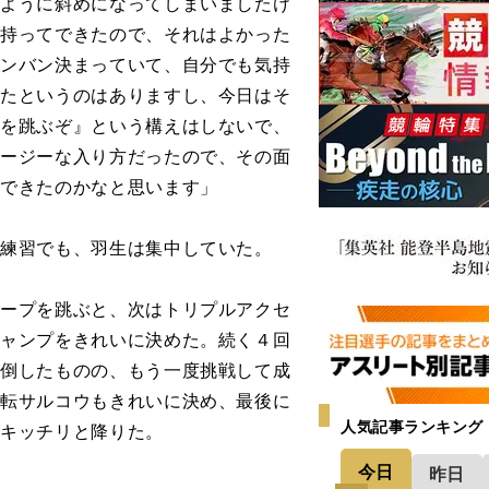
じように斜めになってしまいましたけ
を持ってできたので、それはよかった
バンバン決まっていて、自分でも気持
めたというのはありますし、今日はそ
プを跳ぶぞ』という構えはしないで、
イージーな入り方だったので、その面
らできたのかなと思います」
練習でも、羽生は集中していた。
ープを跳ぶと、次はトリプルアクセ
ジャンプをきれいに決めた。続く４回
転倒したものの、もう一度挑戦して成
回転サルコウもきれいに決め、最後に
人気記事ランキング
をキッチリと降りた。
今日
昨日