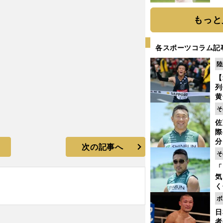
ト
く
もっと
各スポーツコラム記
陸
【
列
黄
し
そ
期
佐
き
際
く
分
次の記事へ
代
そ
ファイナルではメンタルに課題
与
「
も
気
く
浴
ボ
太
日
ァ
者