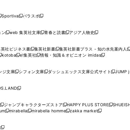
し
し
し
し
し
ン
ン
ン
ン
開
開
開
開
開
い
い
い
い
い
ド
ド
ド
ド
く
く
く
く
く
ウ
ウ
ウ
ウ
ウ
ウ
ウ
ウ
ウ
Sportiva
パラスポ
新
新
ィ
ィ
ィ
ィ
ィ
で
で
で
で
し
し
し
ン
ン
ン
ン
ン
開
開
開
開
い
い
い
ド
ド
ド
ド
ド
ョン
web 集英社文庫
青春と読書
アジア人物史
く
く
く
く
新
新
新
新
ウ
ウ
ウ
ウ
ウ
ウ
ウ
ウ
し
し
し
し
ィ
ィ
ィ
で
で
で
で
で
い
い
い
い
ン
ン
ン
集英社ビジネス書
集英社新書
集英社新書プラス - 知の水先案内人
開
開
開
開
開
新
新
新
ウ
ウ
ウ
ウ
ド
ド
ド
kotoba
e!集英社
情報・知識＆オピニオン imidas
く
く
く
く
く
新
し
新
し
新
ィ
ィ
ィ
ィ
ウ
ウ
ウ
し
し
い
し
い
し
ン
ン
ン
ン
で
で
で
い
い
ウ
い
ウ
い
ド
ド
ド
ド
ンジ文庫
シフォン文庫
ダッシュエックス文庫公式サイト
JUMP 
開
開
開
新
新
新
ウ
ウ
ィ
ウ
ィ
ウ
ウ
ウ
ウ
ウ
く
く
く
し
し
し
ィ
ィ
ン
ィ
ン
ィ
で
で
で
で
い
い
い
ン
ン
ド
ン
ド
ン
S.LAND
開
開
開
開
新
ウ
ウ
ウ
ド
ド
ウ
ド
ウ
ド
く
く
く
く
し
ィ
ィ
ィ
ウ
ウ
で
ウ
で
ウ
い
ン
ン
ン
ジャンプキャラクターズストア
HAPPY PLUS STORE
SHUEIS
で
で
開
で
開
で
新
新
新
ウ
ド
ド
ド
ium
mirabella
mirabella homme
zakka market
開
開
く
開
く
開
し
新
新
新
し
新
し
ィ
ウ
ウ
ウ
く
く
く
く
い
し
し
い
し
し
い
ン
で
で
で
ウ
い
い
ウ
い
い
ウ
ド
ボ
開
開
開
新