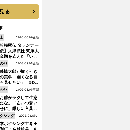
 それでもプロではな
大学進学を選ぶ理由
見る
事
上
2026.08.06更新
箱根駅伝 名ランナー
伝】大津顕杜 東洋大
金期を支えた「いぶ
銀」の存在 最後は同
の他
2026.08.05更新
の設楽兄弟も受賞で
藤慎太郎が描く引き
なかった金栗杯に輝
の美学「弱くなる自
も見せたい」 50
の競輪人生に影響を
前
の他
2026.08.05更新
へ
える伏見俊昭の死に
お前がラクして生意
言及
だな」「あいつ若い
せに」厳しい言葉を
びせられるも佐藤慎
クシング
2026.08.05更
郎が貫いた誇りとフ
本ボクシング世界王
新
ンへの思い
列伝：名城信男 あ