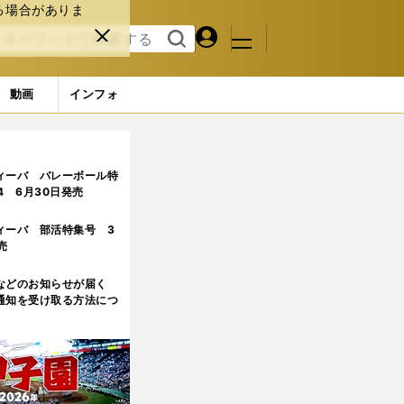
る場合がありま
マイペ
閉じ
検索
メニュ
ー
る
す
ジ
る
動画
インフォ
ィーバ バレーボール特
.4 6月30日発売
ィーバ 部活特集号 3
売
などのお知らせが届く
通知を受け取る方法につ