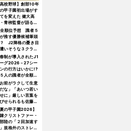
高校野球】創部10年
の甲子園初出場がす
てを変えた 健大高
・青栁監督が語る
機動破壊」はこうし
1全順位予想 識者５
生まれた
が推す優勝候補筆頭
？ J2降格の憂き目
遭いそうな３クラブ
は？
春制が導入されたJ1
ーグ2026－27シー
ンの行方はいかに!?
５人の識者が全順位
大胆予想
お前がラクして生意
だな」「あいつ若い
せに」厳しい言葉を
びせられるも佐藤慎
郎が貫いた誇りとフ
夏の甲子園2026】
ンへの思い
隷クリストファー・
部陸の「２回加速す
」規格外のストレー