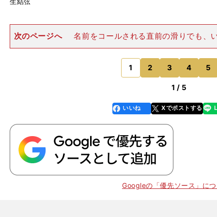
生結弦
次のページへ
名前をコールされる直前の滑りでも、
トリプルアクセルを跳ぶところを、この日は３回転ルー
最後はサルコウの入りを確認するだけにとどめて、ルー
していた。 羽生には４回
1
2
3
4
5
のページへ
1 / 5
いいね
Xでポストする
line
faceboo
x
k
Googleの「優先ソース」に