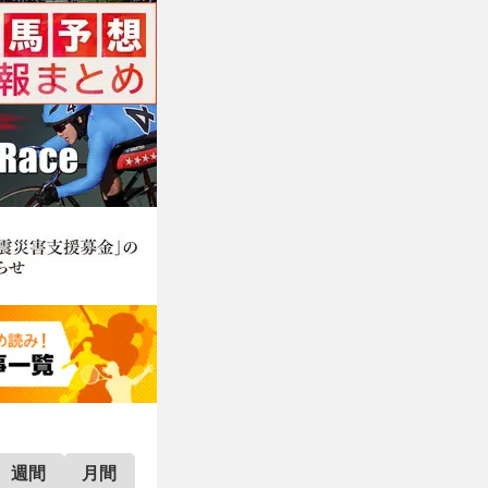
週間
月間