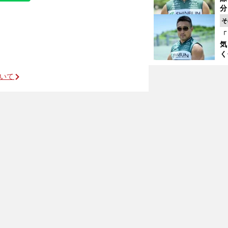
く
分
代
そ
与
「
も
気
く
浴
太
ついて
ァ