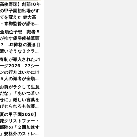
高校野球】創部10年
の甲子園初出場がす
てを変えた 健大高
・青栁監督が語る
機動破壊」はこうし
1全順位予想 識者５
生まれた
が推す優勝候補筆頭
？ J2降格の憂き目
遭いそうな３クラブ
は？
春制が導入されたJ1
ーグ2026－27シー
ンの行方はいかに!?
５人の識者が全順位
大胆予想
お前がラクして生意
だな」「あいつ若い
せに」厳しい言葉を
びせられるも佐藤慎
郎が貫いた誇りとフ
夏の甲子園2026】
ンへの思い
隷クリストファー・
部陸の「２回加速す
」規格外のストレー