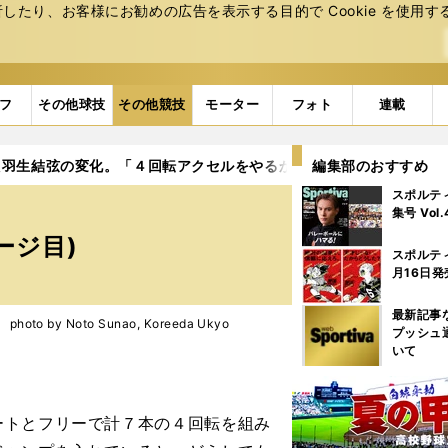
たり、お客様にお勧めの広告を表⽰する⽬的で Cookie を使⽤す
フ
その他球技
その他競技
モーター
フォト
連載
た羽生結弦の変化。「４回転アクセルをやるかも」
編集部のおすすめ
4ページ目
スポルテ
集号 Vol
ージ目)
スポルテ
月16日発
最新記事
o by Noto Sunao, Koreeda Ukyo
プッシュ
いて
トとフリーで計７本の４回転を組み