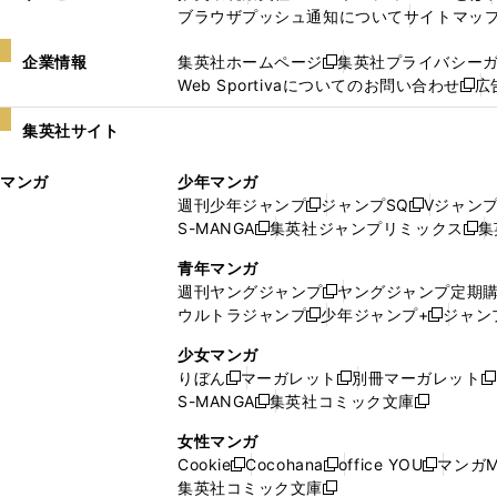
ブラウザプッシュ通知について
サイトマッ
企業情報
集英社ホームページ
集英社プライバシー
新
Web Sportivaについてのお問い合わせ
広
し
新
い
し
集英社サイト
ウ
い
ィ
ウ
マンガ
少年マンガ
ン
ィ
週刊少年ジャンプ
ジャンプSQ
Vジャン
ド
ン
新
新
S-MANGA
集英社ジャンプリミックス
集
ウ
ド
新
し
し
新
で
ウ
し
い
い
し
青年マンガ
開
で
い
ウ
ウ
い
週刊ヤングジャンプ
ヤングジャンプ定期
新
く
開
ウ
ィ
ィ
ウ
ウルトラジャンプ
少年ジャンプ+
ジャン
新
し
新
く
ィ
ン
ン
ィ
し
い
し
ン
ド
ド
ン
少女マンガ
い
ウ
い
ド
ウ
ウ
ド
りぼん
マーガレット
別冊マーガレット
新
新
新
ウ
ィ
ウ
ウ
で
で
ウ
S-MANGA
集英社コミック文庫
し
新
し
新
ィ
ン
ィ
で
開
開
で
い
し
い
し
ン
ド
ン
女性マンガ
開
く
く
開
ウ
い
ウ
い
ド
ウ
ド
Cookie
Cocohana
office YOU
マンガM
く
く
新
新
新
ィ
ウ
ィ
ウ
ウ
で
ウ
集英社コミック文庫
し
新
し
し