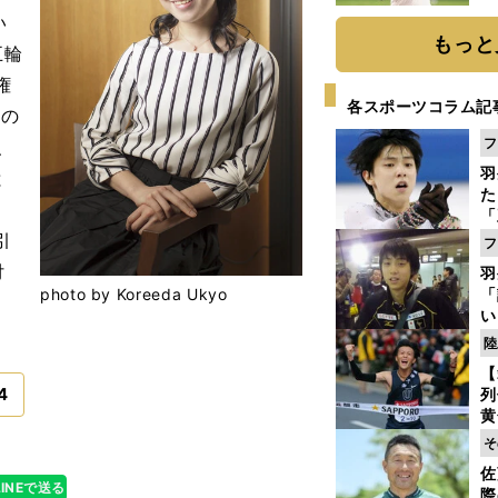
ト
い
く
もっと
五輪
権
各スポーツコラム記
心の
フ
、
羽
と
た
「
知
引
フ
付
羽
photo by Koreeda Ukyo
「
い
の
陸
【
4
列
黄
し
そ
期
佐
き
LINEで送る
際