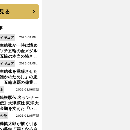
 それでもプロではな
大学進学を選ぶ理由
見る
事
ィギュア
2026.08.08更
生結弦が一時は諦め
新
ソチ五輪の金メダル
五輪の本当の怖さを
った......」
ィギュア
2026.08.08更
生結弦を覚醒させた
新
誰かのために」の思
 五輪連覇の偉業へ
道のり
上
2026.08.06更新
箱根駅伝 名ランナー
伝】大津顕杜 東洋大
金期を支えた「いぶ
銀」の存在 最後は同
の他
2026.08.05更新
の設楽兄弟も受賞で
藤慎太郎が描く引き
なかった金栗杯に輝
の美学「弱くなる自