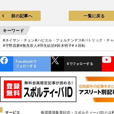
前の記事へ
一覧に戻る
キーワード
#ネイサン・チェン
#ハビエル・フェルナンデス
#パトリック・チャ
#宇野昌磨
#無良崇人
#羽生結弦
#鈴木明子
#４回転
ebo
X
YouTube
Facebookで
Xでフォローする
ok
フォローする
サービス
推奨環境
集英社ID・スポルティーバIDとは