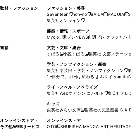
ン
ィ
ン
ィ
で
開
で
い
し
い
い
ド
ン
ド
ン
取材・ファッション
ファッション・美容
開
く
開
ウ
い
ウ
ウ
ウ
ド
ウ
ド
Seventeen
non-no
BAILA
MAQUIA
S
く
く
新
新
新
新
ィ
ウ
ィ
ィ
で
ウ
で
ウ
集英社オンライン
し
新
し
し
し
ン
ィ
ン
ン
開
で
開
で
い
し
い
い
い
ド
ン
ド
ド
芸能・情報・スポーツ
く
開
く
開
ウ
い
ウ
ウ
ウ
ウ
ド
ウ
ウ
Myojo
週プレNEWS
週プレ グラジャパ!
く
く
新
新
新
ィ
ウ
ィ
ィ
ィ
で
ウ
で
で
し
し
ン
ィ
ン
ン
ン
書籍
文芸・文庫・総合
開
で
開
開
い
い
ド
ン
ド
ド
ド
すばる
小説すばる
集英社 文芸ステーシ
く
開
く
く
新
新
ウ
ウ
ウ
ド
ウ
ウ
ウ
く
し
し
ィ
ィ
学芸・ノンフィクション・新書
で
ウ
で
で
で
い
い
ン
ン
集英社学芸部 - 学芸・ノンフィクション
開
で
開
開
開
新
ウ
ウ
ド
ド
1日5分で、明日は変わる よみタイ yomitai
く
開
く
く
く
し
新
ィ
ィ
ウ
ウ
く
い
ン
ン
ライトノベル・ノベライズ
で
で
ウ
ド
ド
集英社Webマガジン コバルト
集英社オレ
開
開
新
ィ
ウ
ウ
く
く
し
ン
キッズ
で
で
い
ド
集英社みらい文庫
集英社の児童図書 S-KID
開
開
新
ウ
ウ
く
く
し
ィ
オンラインストア・
オンラインストア
で
い
ン
その他WEBサービス
OTO
SHUEISHA MANGA-ART HERITAGE
開
新
ウ