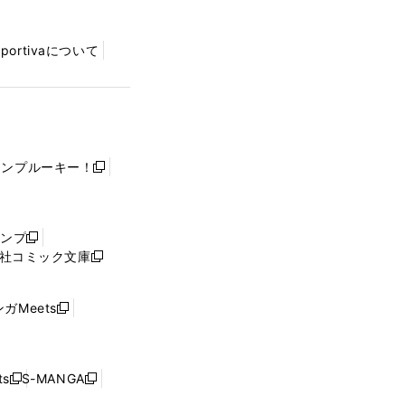
Sportivaについて
ャンプルーキー！
新
し
い
ウ
ャンプ
新
ィ
社コミック文庫
し
新
ン
い
し
ド
ウ
い
ウ
ガMeets
新
ィ
ウ
で
し
ン
ィ
開
い
ド
ン
く
ウ
ウ
ド
s
S-MANGA
新
新
ィ
で
ウ
し
し