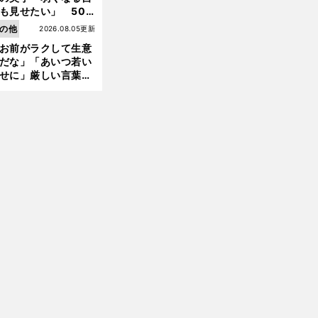
も見せたい」 50
の競輪人生に影響を
の他
2026.08.05更新
える伏見俊昭の死に
お前がラクして生意
言及
だな」「あいつ若い
せに」厳しい言葉を
満
。
復
」
びせられるも佐藤慎
身創痍の浅田真央
GPファイナルは逃しても「
活
の道は見える
郎が貫いた誇りとフ
ンへの思い