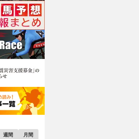
週間
月間