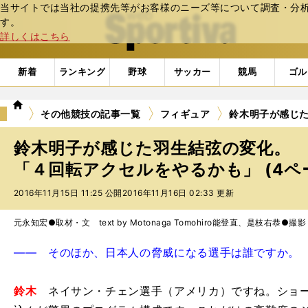
当サイトでは当社の提携先等がお客様のニーズ等について調査・分析し
web Sportiva (webスポルティーバ)
す。
詳しくはこちら
新着
ランキング
野球
サッカー
競馬
ゴル
we
その他競技の記事一覧
フィギュア
鈴木明子が感じ
b
ス
鈴木明子が感じた羽生結弦の変化。
ポ
ル
「４回転アクセルをやるかも」 (4ペ
テ
2016年11月15日 11:25 公開
2016年11月16日 02:33 更新
ィ
ー
バ
元永知宏●取材・文 text by Motonaga Tomohiro
能登直、是枝右恭●撮影 phot
―― そのほか、日本人の脅威になる選手は誰ですか。
鈴木
ネイサン・チェン選手（アメリカ）ですね。ショー