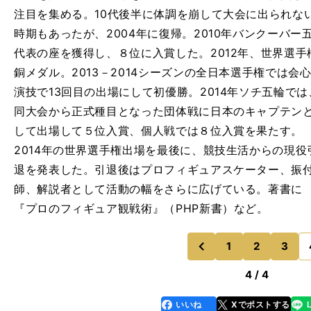
注目を集める。10代後半に体調を崩して大会に出られな
時期もあったが、2004年に復帰。2010年バンクーバー
代表の座を獲得し、８位に入賞した。2012年、世界選手
銅メダル。2013－2014シーズンの全日本選手権では会
演技で13回目の出場にして初優勝。2014年ソチ五輪では
同大会から正式種目となった団体戦に日本のキャプテン
して出場して５位入賞、個人戦では８位入賞を果たす。
2014年の世界選手権出場を最後に、競技生活からの現役
退を発表した。引退後はプロフィギュアスケーター、振
師、解説者として活動の幅をさらに広げている。著書に
『プロのフィギュア観戦術』（PHP新書）など。
1
2
3
のページへ
前
4 / 4
いいね
Xでポストする
line
faceboo
x
k