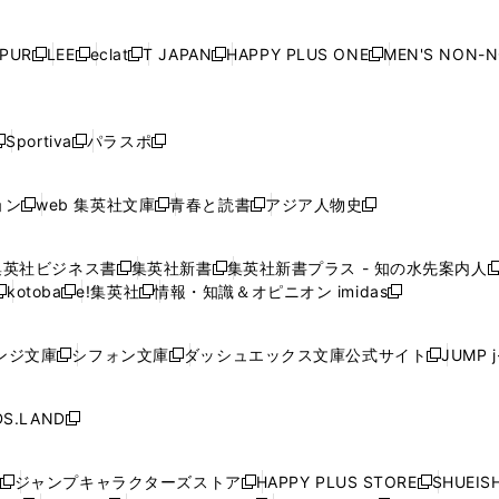
ン
ン
ン
ン
ン
で
開
で
開
で
開
で
い
い
い
い
ド
ド
ド
ド
ド
開
く
開
く
開
く
開
ウ
ウ
ウ
ウ
ウ
ウ
ウ
ウ
ウ
PUR
LEE
eclat
T JAPAN
HAPPY PLUS ONE
MEN'S NON-
く
く
く
く
新
新
新
新
新
ィ
ィ
ィ
ィ
で
で
で
で
で
し
し
し
し
し
ン
ン
ン
ン
開
開
開
開
開
い
い
い
い
い
ド
ド
ド
ド
く
く
く
く
く
ウ
ウ
ウ
ウ
ウ
ウ
ウ
ウ
ウ
Sportiva
パラスポ
新
新
ィ
ィ
ィ
ィ
ィ
で
で
で
で
し
し
し
ン
ン
ン
ン
ン
開
開
開
開
い
い
い
ド
ド
ド
ド
ド
ョン
web 集英社文庫
青春と読書
アジア人物史
く
く
く
く
新
新
新
新
ウ
ウ
ウ
ウ
ウ
ウ
ウ
ウ
し
し
し
し
ィ
ィ
ィ
で
で
で
で
で
い
い
い
い
ン
ン
ン
集英社ビジネス書
集英社新書
集英社新書プラス - 知の水先案内人
開
開
開
開
開
新
新
新
ウ
ウ
ウ
ウ
ド
ド
ド
kotoba
e!集英社
情報・知識＆オピニオン imidas
く
く
く
く
く
新
し
新
し
新
ィ
ィ
ィ
ィ
ウ
ウ
ウ
し
し
い
し
い
し
ン
ン
ン
ン
で
で
で
い
い
ウ
い
ウ
い
ド
ド
ド
ド
ンジ文庫
シフォン文庫
ダッシュエックス文庫公式サイト
JUMP 
開
開
開
新
新
新
ウ
ウ
ィ
ウ
ィ
ウ
ウ
ウ
ウ
ウ
く
く
く
し
し
し
ィ
ィ
ン
ィ
ン
ィ
で
で
で
で
い
い
い
ン
ン
ド
ン
ド
ン
S.LAND
開
開
開
開
新
ウ
ウ
ウ
ド
ド
ウ
ド
ウ
ド
く
く
く
く
し
ィ
ィ
ィ
ウ
ウ
で
ウ
で
ウ
い
ン
ン
ン
ジャンプキャラクターズストア
HAPPY PLUS STORE
SHUEIS
で
で
開
で
開
で
新
新
新
ウ