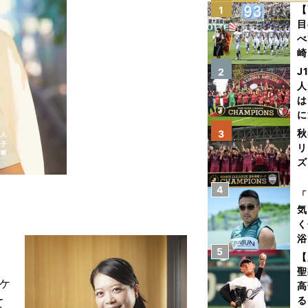
【
1
目
べ
崎
「
J
2
て
人
は
に
と
秋
3
リ
ズ
4
を
「
気
く
浴
5
太
【
ァ
聖
スケ
高
る
て