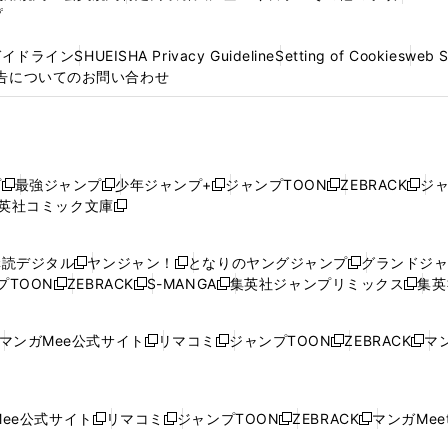
プ
ガイドライン
SHUEISHA Privacy Guideline
Setting of Cookies
web 
告についてのお問い合わせ
プ
最強ジャンプ
少年ジャンプ+
ジャンプTOON
ZEBRACK
ジ
新
新
新
新
新
英社コミック文庫
し
新
し
し
し
し
い
い
し
い
い
い
ウ
ウ
い
ウ
ウ
ウ
購読デジタル
ヤンジャン！
となりのヤングジャンプ
グランドジ
新
新
新
ィ
ィ
ウ
ィ
ィ
ィ
プTOON
ZEBRACK
S-MANGA
集英社ジャンプリミックス
集英
新
し
新
し
新
し
新
ン
ン
ィ
ン
ン
ン
し
い
し
い
し
い
し
ド
ド
ン
ド
ド
ド
い
ウ
い
ウ
い
ウ
い
ウ
ウ
ド
ウ
ウ
ウ
マンガMee公式サイト
リマコミ
ジャンプTOON
ZEBRACK
マン
新
新
新
新
ウ
ィ
ウ
ィ
ウ
ィ
ウ
で
で
ウ
で
で
で
し
し
し
し
し
ィ
ン
ィ
ン
ィ
ン
ィ
開
開
で
開
開
開
い
い
い
い
い
ン
ド
ン
ド
ン
ド
ン
く
く
開
く
く
く
ウ
ウ
ウ
ウ
ウ
ド
ウ
ド
ウ
ド
ウ
ド
ee公式サイト
リマコミ
ジャンプTOON
ZEBRACK
マンガMeet
く
新
新
新
新
ィ
ィ
ィ
ィ
ィ
ウ
で
ウ
で
ウ
で
ウ
し
し
し
し