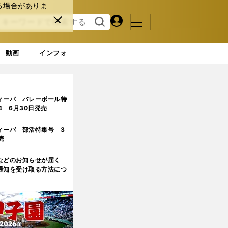
る場合がありま
マイペ
閉じ
検索
メニュ
ー
る
す
ジ
る
動画
インフォ
ィーバ バレーボール特
.4 6月30日発売
ィーバ 部活特集号 3
売
などのお知らせが届く
通知を受け取る方法につ