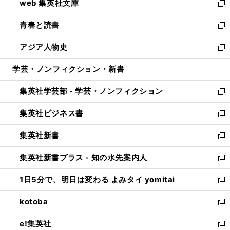
web 集英社文庫
ド
ィ
い
新
ウ
ン
ウ
し
青春と読書
で
ド
ィ
い
新
開
ウ
ン
ウ
し
アジア人物史
く
で
ド
ィ
い
新
開
ウ
ン
ウ
し
学芸・ノンフィクション・新書
く
で
ド
ィ
い
開
ウ
ン
ウ
集英社学芸部 - 学芸・ノンフィクション
く
で
ド
ィ
新
開
ウ
ン
し
集英社ビジネス書
く
で
ド
い
新
開
ウ
ウ
し
集英社新書
く
で
ィ
い
新
開
ン
ウ
し
集英社新書プラス - 知の水先案内人
く
ド
ィ
い
新
ウ
ン
ウ
し
1日5分で、明日は変わる よみタイ yomitai
で
ド
ィ
い
新
開
ウ
ン
ウ
し
kotoba
く
で
ド
ィ
い
新
開
ウ
ン
ウ
し
e!集英社
く
で
ド
ィ
い
新