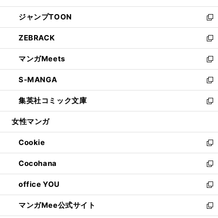
開
ウ
ン
ウ
し
ジャンプTOON
く
で
ド
ィ
い
新
開
ウ
ン
ウ
し
ZEBRACK
く
で
ド
ィ
い
新
開
ウ
ン
ウ
し
マンガMeets
く
で
ド
ィ
い
新
開
ウ
ン
ウ
し
S-MANGA
く
で
ド
ィ
い
新
開
ウ
ン
ウ
し
集英社コミック文庫
く
で
ド
ィ
い
新
開
ウ
ン
ウ
し
女性マンガ
く
で
ド
ィ
い
開
ウ
ン
ウ
Cookie
く
で
ド
ィ
新
開
ウ
ン
し
Cocohana
く
で
ド
い
新
開
ウ
ウ
し
office YOU
く
で
ィ
い
新
開
ン
ウ
し
マンガMee公式サイト
く
ド
ィ
い
新
ウ
ン
ウ
し