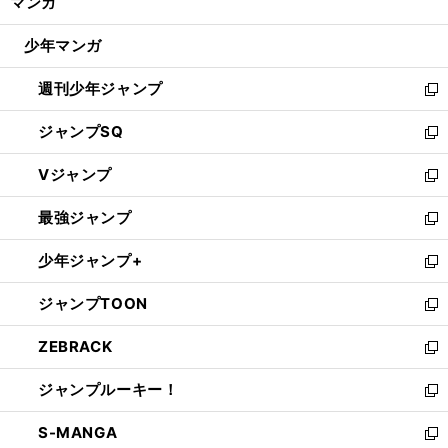
マンガ
ド
閉
ウ
じ
少年マンガ
で
る
開
週刊少年ジャンプ
く
新
し
ジャンプSQ
い
新
ウ
し
Vジャンプ
ィ
い
新
ン
ウ
し
最強ジャンプ
ド
ィ
い
新
ウ
ン
ウ
し
少年ジャンプ+
で
ド
ィ
い
新
開
ウ
ン
ウ
し
ジャンプTOON
く
で
ド
ィ
い
新
開
ウ
ン
ウ
し
ZEBRACK
く
で
ド
ィ
い
新
開
ウ
ン
ウ
し
ジャンプルーキー！
く
で
ド
ィ
い
新
開
ウ
ン
ウ
し
S-MANGA
く
で
ド
ィ
い
新