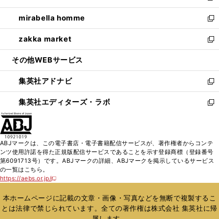
開
ウ
ン
ウ
し
mirabella homme
く
で
ド
ィ
い
新
開
ウ
ン
ウ
し
zakka market
く
で
ド
ィ
い
新
開
ウ
ン
ウ
し
その他WEBサービス
く
で
ド
ィ
い
開
ウ
ン
ウ
集英社アドナビ
く
で
ド
ィ
新
開
ウ
ン
し
集英社エディターズ・ラボ
く
で
ド
い
新
開
ウ
ウ
し
く
で
ィ
い
開
ン
ウ
ABJマークは、この電子書店・電子書籍配信サービスが、著作権者からコンテ
く
ド
ィ
ンツ使用許諾を得た正規版配信サービスであることを示す登録商標（登録番号
ウ
ン
第6091713号）です。ABJマークの詳細、ABJマークを掲示しているサービス
で
ド
の一覧はこちら。
開
ウ
https://aebs.or.jp/
新
く
で
し
い
開
本ホームページに記載の文章・画像・写真などを無断で複製するこ
ウ
く
とは法律で禁じられています。全ての著作権は株式会社 集英社に帰
ィ
属します。
ン