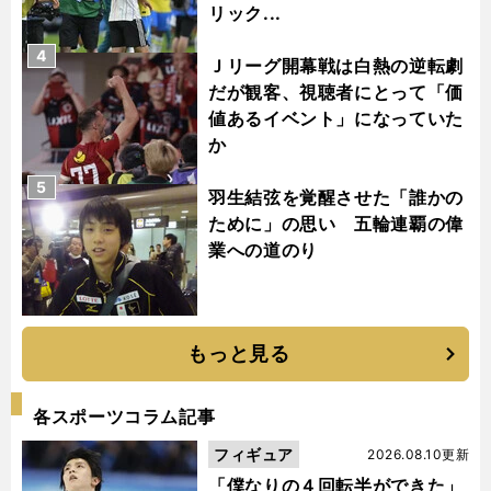
リック...
4
Ｊリーグ開幕戦は白熱の逆転劇
だが観客、視聴者にとって「価
値あるイベント」になっていた
か
5
羽生結弦を覚醒させた「誰かの
ために」の思い 五輪連覇の偉
業への道のり
もっと見る
各スポーツコラム記事
フィギュア
2026.08.10更新
「僕なりの４回転半ができた」