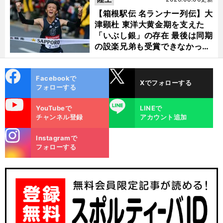
【箱根駅伝 名ランナー列伝】大
津顕杜 東洋大黄金期を支えた
「いぶし銀」の存在 最後は同期
の設楽兄弟も受賞できなかった
金栗杯に輝く
cebo
X
Facebookで
Xでフォローする
ok
フォローする
uTube
LINE
YouTubeで
LINEで
チャンネル登録
アカウント追加
stagra
Instagramで
m
フォローする