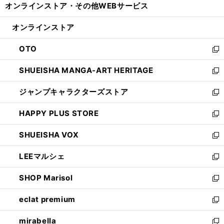
オンラインストア・
その他WEBサービス
く
で
ィ
い
開
ン
ウ
オンラインストア
く
ド
ィ
ウ
ン
OTO
で
ド
新
開
ウ
し
SHUEISHA MANGA-ART HERITAGE
く
で
い
新
開
ウ
し
ジャンプキャラクターズストア
く
ィ
い
新
ン
ウ
し
HAPPY PLUS STORE
ド
ィ
い
新
ウ
ン
ウ
し
SHUEISHA VOX
で
ド
ィ
い
新
開
ウ
ン
ウ
し
LEEマルシェ
く
で
ド
ィ
い
新
開
ウ
ン
ウ
し
SHOP Marisol
く
で
ド
ィ
い
新
開
ウ
ン
ウ
し
eclat premium
く
で
ド
ィ
い
新
開
ウ
ン
ウ
し
mirabella
く
で
ド
ィ
い
新