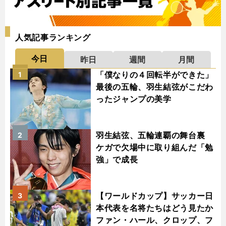
人気記事ランキング
今日
昨日
週間
月間
「僕なりの４回転半ができた」
1
最後の五輪、羽生結弦がこだわ
ったジャンプの美学
羽生結弦、五輪連覇の舞台裏
2
ケガで欠場中に取り組んだ「勉
強」で成長
【ワールドカップ】サッカー日
3
本代表を名将たちはどう見たか
ファン・ハール、クロップ、フ