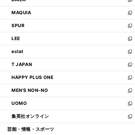
ィ
い
新
ン
ウ
し
MAQUIA
ド
ィ
い
新
ウ
ン
ウ
し
SPUR
で
ド
ィ
い
新
開
ウ
ン
ウ
し
LEE
く
で
ド
ィ
い
新
開
ウ
ン
ウ
し
eclat
く
で
ド
ィ
い
新
開
ウ
ン
ウ
し
T JAPAN
く
で
ド
ィ
い
新
開
ウ
ン
ウ
し
HAPPY PLUS ONE
く
で
ド
ィ
い
新
開
ウ
ン
ウ
し
MEN'S NON-NO
く
で
ド
ィ
い
新
開
ウ
ン
ウ
し
UOMO
く
で
ド
ィ
い
新
開
ウ
ン
ウ
し
集英社オンライン
く
で
ド
ィ
い
新
開
ウ
ン
ウ
し
芸能・情報・スポーツ
く
で
ド
ィ
い