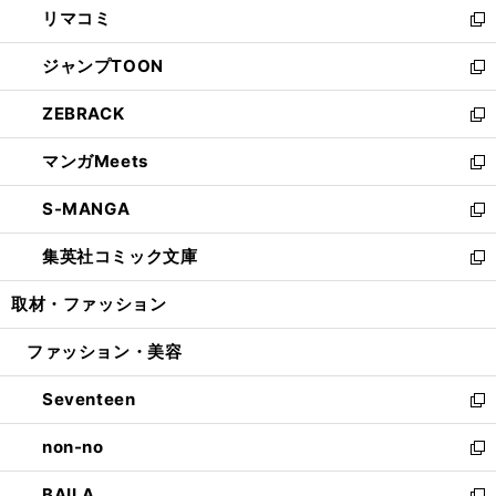
リマコミ
で
ド
ィ
い
新
開
ウ
ン
ウ
し
ジャンプTOON
く
で
ド
ィ
い
新
開
ウ
ン
ウ
し
ZEBRACK
く
で
ド
ィ
い
新
開
ウ
ン
ウ
し
マンガMeets
く
で
ド
ィ
い
新
開
ウ
ン
ウ
し
S-MANGA
く
で
ド
ィ
い
新
開
ウ
ン
ウ
し
集英社コミック文庫
く
で
ド
ィ
い
新
開
ウ
ン
ウ
し
取材・ファッション
く
で
ド
ィ
い
開
ウ
ン
ウ
ファッション・美容
く
で
ド
ィ
開
ウ
ン
Seventeen
く
で
ド
新
開
ウ
し
non-no
く
で
い
新
開
ウ
し
BAILA
く