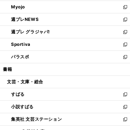
開
ウ
ン
ウ
Myojo
く
で
ド
ィ
新
開
ウ
ン
し
週プレNEWS
く
で
ド
い
新
開
ウ
ウ
し
週プレ グラジャパ!
く
で
ィ
い
新
開
ン
ウ
し
Sportiva
く
ド
ィ
い
新
ウ
ン
ウ
し
パラスポ
で
ド
ィ
い
新
開
ウ
ン
ウ
し
書籍
く
で
ド
ィ
い
開
ウ
ン
ウ
文芸・文庫・総合
く
で
ド
ィ
開
ウ
ン
すばる
く
で
ド
新
開
ウ
し
小説すばる
く
で
い
新
開
ウ
し
集英社 文芸ステーション
く
ィ
い
新
ン
ウ
し