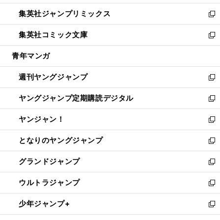
開
ウ
ン
ウ
し
集英社ジャンプリミックス
く
で
ド
ィ
い
新
開
ウ
ン
ウ
し
集英社コミック文庫
く
で
ド
ィ
い
新
開
ウ
ン
ウ
し
青年マンガ
く
で
ド
ィ
い
開
ウ
ン
ウ
週刊ヤングジャンプ
く
で
ド
ィ
新
開
ウ
ン
し
ヤングジャンプ定期購読デジタル
く
で
ド
い
新
開
ウ
ウ
し
ヤンジャン！
く
で
ィ
い
新
開
ン
ウ
し
となりのヤングジャンプ
く
ド
ィ
い
新
ウ
ン
ウ
し
グランドジャンプ
で
ド
ィ
い
新
開
ウ
ン
ウ
し
ウルトラジャンプ
く
で
ド
ィ
い
新
開
ウ
ン
ウ
し
少年ジャンプ+
く
で
ド
ィ
い
新
開
ウ
ン
ウ
し