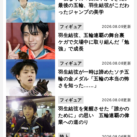
最後の五輪、羽生結弦がこだわ
ったジャンプの美学
フィギュア
2026.08.09更新
羽生結弦、五輪連覇の舞台裏
ケガで欠場中に取り組んだ「勉
強」で成長
フィギュア
2026.08.08更新
羽生結弦が一時は諦めたソチ五
輪の金メダル「五輪の本当の怖
さを知った......」
フィギュア
2026.08.08更新
羽生結弦を覚醒させた「誰かの
ために」の思い 五輪連覇の偉
業への道のり
陸上
2026.08.06更新