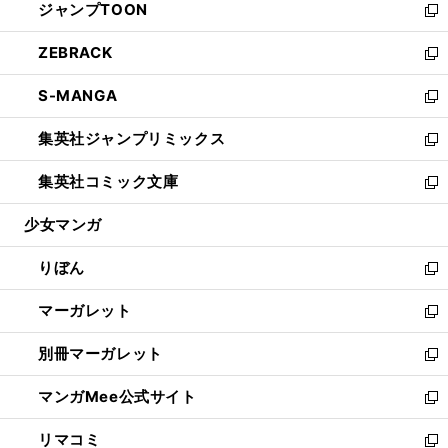
ジャンプTOON
く
で
ド
ィ
い
新
開
ウ
ン
ウ
し
ZEBRACK
く
で
ド
ィ
い
新
開
ウ
ン
ウ
し
S-MANGA
く
で
ド
ィ
い
新
開
ウ
ン
ウ
し
集英社ジャンプリミックス
く
で
ド
ィ
い
新
開
ウ
ン
ウ
し
集英社コミック文庫
く
で
ド
ィ
い
新
開
ウ
ン
ウ
し
少女マンガ
く
で
ド
ィ
い
開
ウ
ン
ウ
りぼん
く
で
ド
ィ
新
開
ウ
ン
し
マーガレット
く
で
ド
い
新
開
ウ
ウ
し
別冊マーガレット
く
で
ィ
い
新
開
ン
ウ
し
マンガMee公式サイト
く
ド
ィ
い
新
ウ
ン
ウ
し
リマコミ
で
ド
ィ
い
新