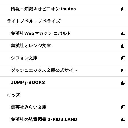
開
ウ
ン
ウ
し
情報・知識＆オピニオン imidas
く
で
ド
ィ
い
新
開
ウ
ン
ウ
し
ライトノベル・ノベライズ
く
で
ド
ィ
い
開
ウ
ン
ウ
集英社Webマガジン コバルト
く
で
ド
ィ
新
開
ウ
ン
し
集英社オレンジ文庫
く
で
ド
い
新
開
ウ
ウ
し
シフォン文庫
く
で
ィ
い
新
開
ン
ウ
し
ダッシュエックス文庫公式サイト
く
ド
ィ
い
新
ウ
ン
ウ
し
JUMP j-BOOKS
で
ド
ィ
い
新
開
ウ
ン
ウ
し
キッズ
く
で
ド
ィ
い
開
ウ
ン
ウ
集英社みらい文庫
く
で
ド
ィ
新
開
ウ
ン
し
集英社の児童図書 S-KIDS.LAND
く
で
ド
い
新
開
ウ
ウ
し