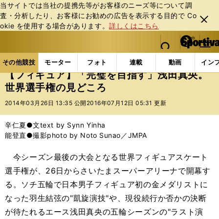
当サイトでは当社の提携先等がお客様のニーズ等について調
査・分析したり、お客様にお勧めの広告を表⽰する⽬的で Co
閉じ
okie を使⽤する場合があります。
詳しくはこちら
る
マイペ
web Sportiva (webスポルティーバ)
検索
メニュ
we
ー
その他競技の記事一覧
フィギュア
【フィギュア】
b
ジ
その他競技
モーター
フォト
連載
動画
イン
ス
【フィギュア】「完璧を目指す」浅田真央。
ポ
世界選手権の見どころ
ル
テ
2014年03月26日 13:35 公開
2016年07月12日 05:31 更新
ィ
ー
辛仁夏●文text by Synn Yinha
バ
能登直●撮影photo by Noto Sunao／JMPA
今シーズン最後の大会となる世界フィギュアスケート
選手権が、26日からさいたまスーパーアリーナで開幕す
る。ソチ五輪で日本男子フィギュア初の金メダリストに
なった羽生結弦の"凱旋演技"や、現役続行か否かの決断
が待たれるエース浅田真央の五輪シーズンの"ラスト演