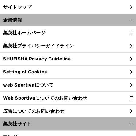
サイトマップ
】
、
前
へ
企業情報
開
く/
集英社ホームページ
新
閉
し
じ
集英社プライバシーガイドライン
い
る
ウ
SHUEISHA Privacy Guideline
ィ
ン
Setting of Cookies
ド
ウ
web Sportivaについて
で
開
Web Sportivaについてのお問い合わせ
く
新
し
広告についてのお問い合わせ
い
ウ
集英社サイト
ィ
開
ン
く/