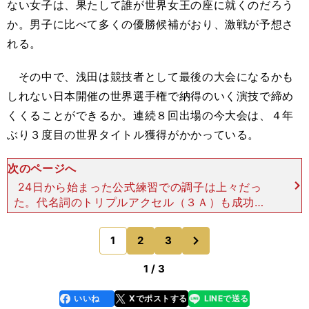
ない女子は、果たして誰が世界女王の座に就くのだろう
か。男子に比べて多くの優勝候補がおり、激戦が予想さ
れる。
その中で、浅田は競技者として最後の大会になるかも
しれない日本開催の世界選手権で納得のいく演技で締め
くくることができるか。連続８回出場の今大会は、４年
ぶり３度目の世界タイトル獲得がかかっている。
次のページへ
24日から始まった公式練習での調子は上々だっ
た。代名詞のトリプルアクセル（３Ａ）も成功さ
せ、連続３回転の高難度ジャンプも軽々と跳ぶな
ど、滑りにもスピードがあってキレのいい動きを見
次
1
2
3
のページへ
せていた。25日の公式
1 / 3
いいね
Xでポストする
LINEで送る
line
faceboo
x
k