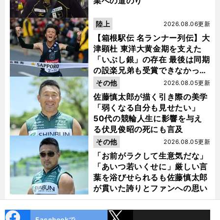
業への道のり
陸上
2026.08.06更新
【箱根駅伝 名ランナー列伝】大
津顕杜 東洋大黄金期を支えた
「いぶし銀」の存在 最後は同期
の設楽兄弟も受賞できなかった
金栗杯に輝く
その他
2026.08.05更新
佐藤慎太郎が描く引き際の美学
「弱くなる自分も見せたい」
50代の競輪人生に影響を与え
る伏見俊昭の死にも言及
その他
2026.08.05更新
「お前がラクして生意気だな」
「あいつ若いくせに」厳しい言
葉を浴びせられるも佐藤慎太郎
が貫いた誇りとファンへの思い
cebo
X
Facebookで