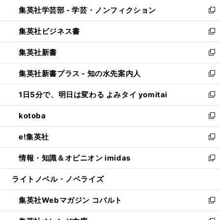
ン
ウ
集英社学芸部 - 学芸・ノンフィクション
く
で
ド
ィ
新
開
ウ
ン
し
集英社ビジネス書
く
で
ド
い
新
開
ウ
ウ
し
集英社新書
く
で
ィ
い
新
開
ン
ウ
し
集英社新書プラス - 知の水先案内人
く
ド
ィ
い
新
ウ
ン
ウ
し
1日5分で、明日は変わる よみタイ yomitai
で
ド
ィ
い
新
開
ウ
ン
ウ
し
kotoba
く
で
ド
ィ
い
新
開
ウ
ン
ウ
し
e!集英社
く
で
ド
ィ
い
新
開
ウ
ン
ウ
し
情報・知識＆オピニオン imidas
く
で
ド
ィ
い
新
開
ウ
ン
ウ
し
ライトノベル・ノベライズ
く
で
ド
ィ
い
開
ウ
ン
ウ
集英社Webマガジン コバルト
く
で
ド
ィ
新
開
ウ
ン
し