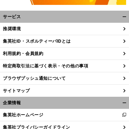
サービス
開
く/
推奨環境
閉
じ
集英社ID・スポルティーバIDとは
る
利用規約・会員規約
特定商取引法に基づく表示・その他の事項
ブラウザプッシュ通知について
サイトマップ
企業情報
開
く/
集英社ホームページ
新
閉
し
じ
集英社プライバシーガイドライン
い