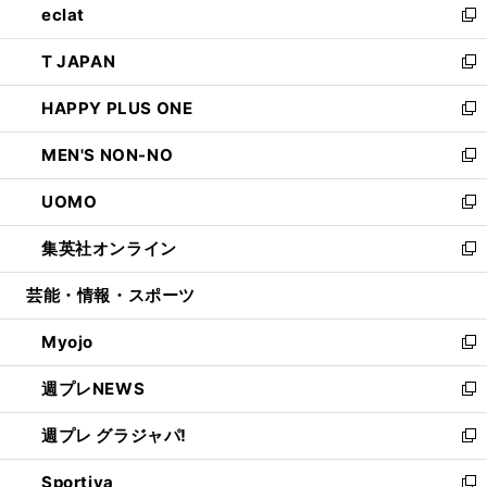
eclat
く
で
ド
ィ
い
新
開
ウ
ン
ウ
し
T JAPAN
く
で
ド
ィ
い
新
開
ウ
ン
ウ
し
HAPPY PLUS ONE
く
で
ド
ィ
い
新
開
ウ
ン
ウ
し
MEN'S NON-NO
く
で
ド
ィ
い
新
開
ウ
ン
ウ
し
UOMO
く
で
ド
ィ
い
新
開
ウ
ン
ウ
し
集英社オンライン
く
で
ド
ィ
い
新
開
ウ
ン
ウ
し
芸能・情報・スポーツ
く
で
ド
ィ
い
開
ウ
ン
ウ
Myojo
く
で
ド
ィ
新
開
ウ
ン
し
週プレNEWS
く
で
ド
い
新
開
ウ
ウ
し
週プレ グラジャパ!
く
で
ィ
い
新
開
ン
ウ
し
Sportiva
く
ド
ィ
い
新