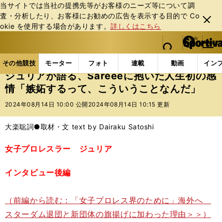
当サイトでは当社の提携先等がお客様のニーズ等について調
査・分析したり、お客様にお勧めの広告を表⽰する⽬的で Co
閉じ
okie を使⽤する場合があります。
詳しくはこちら
る
マイペ
web Sportiva (webスポルティーバ)
検索
メニュ
we
ー
その他競技の記事一覧
格闘技
プロレス
ジュリア
b
ジ
その他競技
モーター
フォト
連載
動画
イン
ス
ジュリアが語る、Sareeeに抱いた人生初の感
ポ
情「嫉妬するって、こういうことなんだ」
ル
テ
2024年08月14日 10:00 公開
2024年08月14日 10:15 更新
ィ
ー
大楽聡詞●取材・文 text by Dairaku Satoshi
バ
女子プロレスラー ジュリア
インタビュー後編
（前編から読む：「女子プロレス界のために」海外へ
スターダム退団と新団体の旗揚げに加わった理由＞＞）