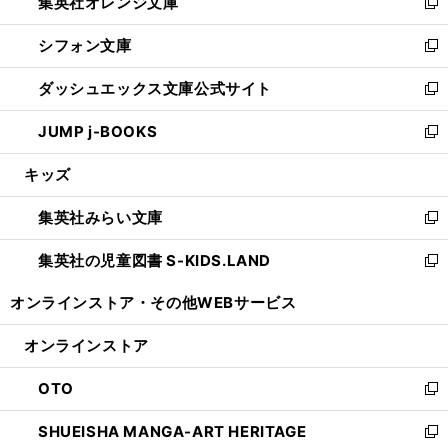
集英社オレンジ文庫
く
で
ド
い
新
開
ウ
ウ
し
シフォン文庫
く
で
ィ
い
新
開
ン
ウ
し
ダッシュエックス文庫公式サイト
く
ド
ィ
い
新
ウ
ン
ウ
し
JUMP j-BOOKS
で
ド
ィ
い
新
開
ウ
ン
ウ
し
キッズ
く
で
ド
ィ
い
開
ウ
ン
ウ
集英社みらい文庫
く
で
ド
ィ
新
開
ウ
ン
し
集英社の児童図書 S-KIDS.LAND
く
で
ド
い
新
開
ウ
ウ
し
オンラインストア・
その他WEBサービス
く
で
ィ
い
開
ン
ウ
オンラインストア
く
ド
ィ
ウ
ン
OTO
で
ド
新
開
ウ
し
SHUEISHA MANGA-ART HERITAGE
く
で
い
新