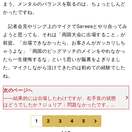
まう。メンタルのバランスを取るのは、ちょっとしんど
かったですね。
記者会見やリング上のマイクでSareeeとやり合ってみ
ようと思っても、それは「両国大会に出場すること」が
前提。「出場できなかったら、お客さんがガッカリしち
ゃうよな」「両国のビッグマッチのメインをやれなかっ
たら一生後悔するな」という思いが脳裏をよぎりまし
た。マイクしながら泣けてきたのは初めての経験でした
ね。
次のページへ
――結果的には出場したわけですが、右手首の状態
はどうでしたか？ジュリア：問題なかったです。メ
チャクチャ治るのが早かったですね。病院の先生に
は「４カ月かかる」と言われたんですが、医療関係
次
1
2
3
4
5
のページへ
者の方から驚くほ