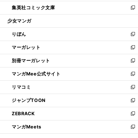
開
ウ
ン
ウ
し
集英社コミック文庫
く
で
ド
ィ
い
新
開
ウ
ン
ウ
し
少女マンガ
く
で
ド
ィ
い
開
ウ
ン
ウ
りぼん
く
で
ド
ィ
新
開
ウ
ン
し
マーガレット
く
で
ド
い
新
開
ウ
ウ
し
別冊マーガレット
く
で
ィ
い
新
開
ン
ウ
し
マンガMee公式サイト
く
ド
ィ
い
新
ウ
ン
ウ
し
リマコミ
で
ド
ィ
い
新
開
ウ
ン
ウ
し
ジャンプTOON
く
で
ド
ィ
い
新
開
ウ
ン
ウ
し
ZEBRACK
く
で
ド
ィ
い
新
開
ウ
ン
ウ
し
マンガMeets
く
で
ド
ィ
い
新
開
ウ
ン
ウ
し