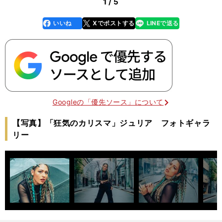
1 / 5
いいね
Xでポストする
LINEで送る
line
faceboo
x
k
Googleの「優先ソース」について
【写真】「狂気のカリスマ」ジュリア フォトギャラ
リー