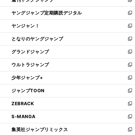
ド
ィ
新
開
ウ
ン
し
ヤングジャンプ定期購読デジタル
く
で
ド
い
新
開
ウ
ウ
し
ヤンジャン！
く
で
ィ
い
新
開
ン
ウ
し
となりのヤングジャンプ
く
ド
ィ
い
新
ウ
ン
ウ
し
グランドジャンプ
で
ド
ィ
い
新
開
ウ
ン
ウ
し
ウルトラジャンプ
く
で
ド
ィ
い
新
開
ウ
ン
ウ
し
少年ジャンプ+
く
で
ド
ィ
い
新
開
ウ
ン
ウ
し
ジャンプTOON
く
で
ド
ィ
い
新
開
ウ
ン
ウ
し
ZEBRACK
く
で
ド
ィ
い
新
開
ウ
ン
ウ
し
S-MANGA
く
で
ド
ィ
い
新
開
ウ
ン
ウ
し
集英社ジャンプリミックス
く
で
ド
ィ
い
新