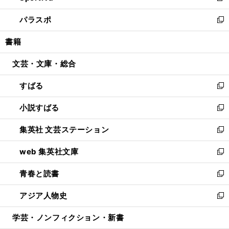
ウ
ン
ウ
し
パラスポ
で
ド
ィ
い
新
開
ウ
ン
ウ
し
書籍
く
で
ド
ィ
い
開
ウ
ン
ウ
文芸・文庫・総合
く
で
ド
ィ
開
ウ
ン
すばる
く
で
ド
新
開
ウ
し
小説すばる
く
で
い
新
開
ウ
し
集英社 文芸ステーション
く
ィ
い
新
ン
ウ
し
web 集英社文庫
ド
ィ
い
新
ウ
ン
ウ
し
青春と読書
で
ド
ィ
い
新
開
ウ
ン
ウ
し
アジア人物史
く
で
ド
ィ
い
新
開
ウ
ン
ウ
し
学芸・ノンフィクション・新書
く
で
ド
ィ
い
開
ウ