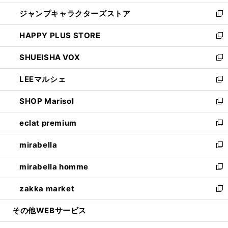
開
ウ
し
ジャンプキャラクターズストア
く
ィ
い
新
ン
ウ
し
HAPPY PLUS STORE
ド
ィ
い
新
ウ
ン
ウ
し
SHUEISHA VOX
で
ド
ィ
い
新
開
ウ
ン
ウ
し
LEEマルシェ
く
で
ド
ィ
い
新
開
ウ
ン
ウ
し
SHOP Marisol
く
で
ド
ィ
い
新
開
ウ
ン
ウ
し
eclat premium
く
で
ド
ィ
い
新
開
ウ
ン
ウ
し
mirabella
く
で
ド
ィ
い
新
開
ウ
ン
ウ
し
mirabella homme
く
で
ド
ィ
い
新
開
ウ
ン
ウ
し
zakka market
く
で
ド
ィ
い
新
開
ウ
ン
ウ
し
その他WEBサービス
く
で
ド
ィ
い
開
ウ
ン
ウ