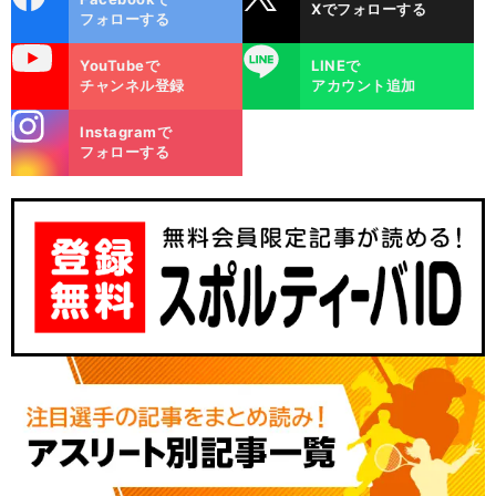
Xでフォローする
ok
フォローする
uTube
LINE
YouTubeで
LINEで
チャンネル登録
アカウント追加
stagra
Instagramで
m
フォローする
女
」
前
へ