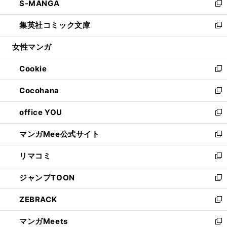
S-MANGA
く
で
ド
ィ
い
新
開
ウ
ン
ウ
し
集英社コミック文庫
く
で
ド
ィ
い
新
開
ウ
ン
ウ
し
女性マンガ
く
で
ド
ィ
い
開
ウ
ン
ウ
Cookie
く
で
ド
ィ
新
開
ウ
ン
し
Cocohana
く
で
ド
い
新
開
ウ
ウ
し
office YOU
く
で
ィ
い
新
開
ン
ウ
し
マンガMee公式サイト
く
ド
ィ
い
新
ウ
ン
ウ
し
リマコミ
で
ド
ィ
い
新
開
ウ
ン
ウ
し
ジャンプTOON
く
で
ド
ィ
い
新
開
ウ
ン
ウ
し
ZEBRACK
く
で
ド
ィ
い
新
開
ウ
ン
ウ
し
マンガMeets
く
で
ド
ィ
い
新