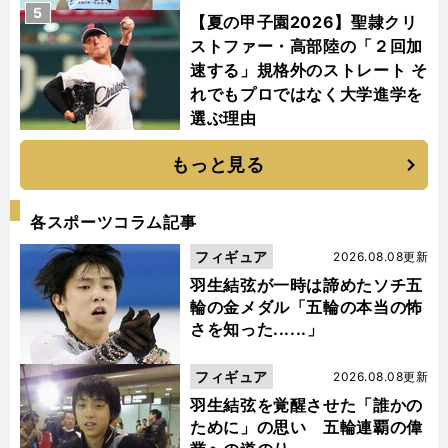
5
【夏の甲子園2026】聖隷クリ
ストファー・高部陸の「２回加
速する」規格外のストレート そ
れでもプロではなく大学進学を
選ぶ理由
もっと見る
各スポーツコラム記事
フィギュア
2026.08.08更新
羽生結弦が一時は諦めたソチ五
輪の金メダル「五輪の本当の怖
さを知った......」
フィギュア
2026.08.08更新
羽生結弦を覚醒させた「誰かの
ために」の思い 五輪連覇の偉