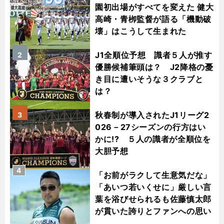
園初出場がすべてを変えた 健大
高崎・青栁監督が語る「機動破
壊」はこうして生まれた
J1全順位予想 識者５人が推す
2
優勝候補筆頭は？ J2降格の憂
き目に遭いそうな３クラブと
は？
秋春制が導入されたJ1リーグ2
3
026－27シーズンの行方はい
かに!? ５人の識者が全順位を
大胆予想
4
「お前がラクして生意気だな」
「あいつ若いくせに」厳しい言
葉を浴びせられるも佐藤慎太郎
が貫いた誇りとファンへの思い