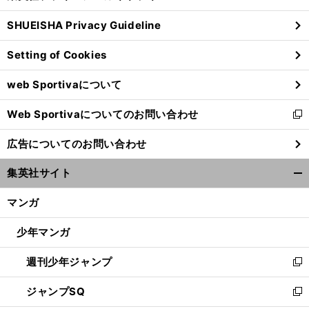
る
ウ
SHUEISHA Privacy Guideline
ィ
ン
Setting of Cookies
ド
ウ
web Sportivaについて
で
開
Web Sportivaについてのお問い合わせ
く
新
し
広告についてのお問い合わせ
い
ウ
集英社サイト
ィ
開
ン
く/
マンガ
ド
閉
ウ
じ
少年マンガ
で
る
開
週刊少年ジャンプ
く
新
し
ジャンプSQ
い
新
ウ
し