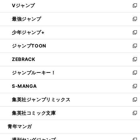
Vジャンプ
ィ
い
新
ン
ウ
し
最強ジャンプ
ド
ィ
い
新
ウ
ン
ウ
し
少年ジャンプ+
で
ド
ィ
い
新
開
ウ
ン
ウ
し
ジャンプTOON
く
で
ド
ィ
い
新
開
ウ
ン
ウ
し
ZEBRACK
く
で
ド
ィ
い
新
開
ウ
ン
ウ
し
ジャンプルーキー！
く
で
ド
ィ
い
新
開
ウ
ン
ウ
し
S-MANGA
く
で
ド
ィ
い
新
開
ウ
ン
ウ
し
集英社ジャンプリミックス
く
で
ド
ィ
い
新
開
ウ
ン
ウ
し
集英社コミック文庫
く
で
ド
ィ
い
新
開
ウ
ン
ウ
し
青年マンガ
く
で
ド
ィ
い
開
ウ
ン
ウ
週刊ヤングジャンプ
く
で