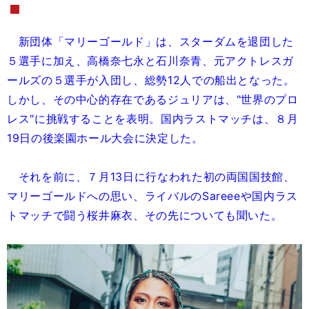
新団体「マリーゴールド」は、スターダムを退団した
５選手に加え、高橋奈七永と石川奈青、元アクトレスガ
ールズの５選手が入団し、総勢12人での船出となった。
しかし、その中心的存在であるジュリアは、"世界のプロ
レス"に挑戦することを表明。国内ラストマッチは、８月
19日の後楽園ホール大会に決定した。
それを前に、７月13日に行なわれた初の両国国技館、
マリーゴールドへの思い、ライバルのSareeeや国内ラス
トマッチで闘う桜井麻衣、その先についても聞いた。