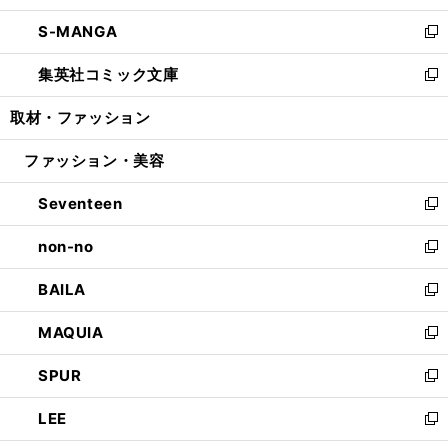
開
ウ
ン
ウ
し
S-MANGA
く
で
ド
ィ
い
新
開
ウ
ン
ウ
し
集英社コミック文庫
く
で
ド
ィ
い
新
開
ウ
ン
ウ
し
取材・ファッション
く
で
ド
ィ
い
開
ウ
ン
ウ
ファッション・美容
く
で
ド
ィ
開
ウ
ン
Seventeen
く
で
ド
新
開
ウ
し
non-no
く
で
い
新
開
ウ
し
BAILA
く
ィ
い
新
ン
ウ
し
MAQUIA
ド
ィ
い
新
ウ
ン
ウ
し
SPUR
で
ド
ィ
い
新
開
ウ
ン
ウ
し
LEE
く
で
ド
ィ
い
新
開
ウ
ン
ウ
し