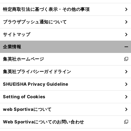
特定商取引法に基づく表示・その他の事項
ブラウザプッシュ通知について
サイトマップ
企業情報
開
く/
集英社ホームページ
新
閉
し
じ
集英社プライバシーガイドライン
い
る
ウ
SHUEISHA Privacy Guideline
ィ
ン
Setting of Cookies
ド
ウ
web Sportivaについて
で
開
Web Sportivaについてのお問い合わせ
く
新
し