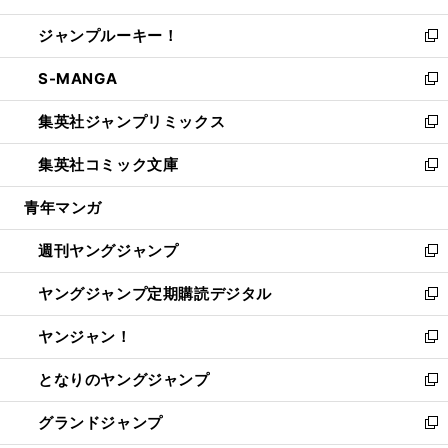
開
ウ
ン
ウ
し
ジャンプルーキー！
く
で
ド
ィ
い
新
開
ウ
ン
ウ
し
S-MANGA
く
で
ド
ィ
い
新
開
ウ
ン
ウ
し
集英社ジャンプリミックス
く
で
ド
ィ
い
新
開
ウ
ン
ウ
し
集英社コミック文庫
く
で
ド
ィ
い
新
開
ウ
ン
ウ
し
青年マンガ
く
で
ド
ィ
い
開
ウ
ン
ウ
週刊ヤングジャンプ
く
で
ド
ィ
新
開
ウ
ン
し
ヤングジャンプ定期購読デジタル
く
で
ド
い
新
開
ウ
ウ
し
ヤンジャン！
く
で
ィ
い
新
開
ン
ウ
し
となりのヤングジャンプ
く
ド
ィ
い
新
ウ
ン
ウ
し
グランドジャンプ
で
ド
ィ
い
新
開
ウ
ン
ウ
し