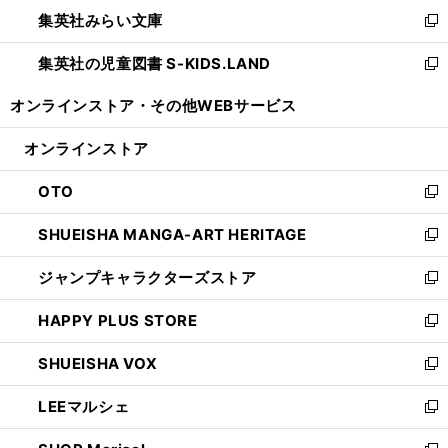
ン
ウ
集英社みらい文庫
く
で
ド
ィ
新
開
ウ
ン
し
集英社の児童図書 S-KIDS.LAND
く
で
ド
い
新
開
ウ
ウ
し
オンラインストア・
その他WEBサービス
く
で
ィ
い
開
ン
ウ
オンラインストア
く
ド
ィ
ウ
ン
OTO
で
ド
新
開
ウ
し
SHUEISHA MANGA-ART HERITAGE
く
で
い
新
開
ウ
し
ジャンプキャラクターズストア
く
ィ
い
新
ン
ウ
し
HAPPY PLUS STORE
ド
ィ
い
新
ウ
ン
ウ
し
SHUEISHA VOX
で
ド
ィ
い
新
開
ウ
ン
ウ
し
LEEマルシェ
く
で
ド
ィ
い
新
開
ウ
ン
ウ
し