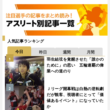
人気記事ランキング
今日
昨日
週間
月間
羽生結弦を覚醒させた「誰かの
1
ために」の思い 五輪連覇の偉
業への道のり
Ｊリーグ開幕戦は白熱の逆転劇
2
だが観客、視聴者にとって「価
値あるイベント」になっていた
か