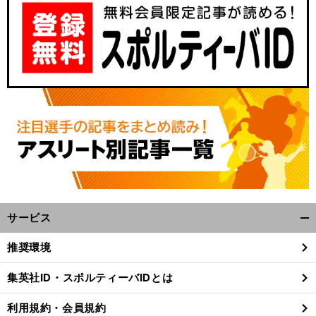
前
へ
サービス
開
く/
推奨環境
閉
じ
集英社ID・スポルティーバIDとは
る
利用規約・会員規約