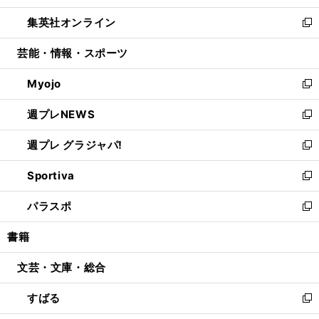
開
ウ
ン
ウ
し
集英社オンライン
く
で
ド
ィ
い
新
開
ウ
ン
ウ
し
芸能・情報・スポーツ
く
で
ド
ィ
い
開
ウ
ン
ウ
Myojo
く
で
ド
ィ
新
開
ウ
ン
し
週プレNEWS
く
で
ド
い
新
開
ウ
ウ
し
週プレ グラジャパ!
く
で
ィ
い
新
開
ン
ウ
し
Sportiva
く
ド
ィ
い
新
ウ
ン
ウ
し
パラスポ
で
ド
ィ
い
新
開
ウ
ン
ウ
し
書籍
く
で
ド
ィ
い
開
ウ
ン
ウ
文芸・文庫・総合
く
で
ド
ィ
開
ウ
ン
すばる
く
で
ド
新
開
ウ
し