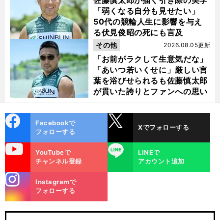
佐藤慎太郎が描く引き際の美学
「弱くなる自分も見せたい」
50代の競輪人生に影響を与え
る伏見俊昭の死にも言及
その他
2026.08.05更新
「お前がラクして生意気だな」
「あいつ若いくせに」厳しい言
葉を浴びせられるも佐藤慎太郎
が貫いた誇りとファンへの思い
cebo
X
Facebookで
Xでフォローする
ok
フォローする
uTube
LINE
YouTubeで
LINEで
チャンネル登録
アカウント追加
stagra
Instagramで
m
フォローする