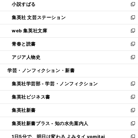
小説すばる
く
で
い
新
開
ウ
し
集英社 文芸ステーション
く
ィ
い
新
ン
ウ
し
web 集英社文庫
ド
ィ
い
新
ウ
ン
ウ
し
青春と読書
で
ド
ィ
い
新
開
ウ
ン
ウ
し
アジア人物史
く
で
ド
ィ
い
新
開
ウ
ン
ウ
し
学芸・ノンフィクション・新書
く
で
ド
ィ
い
開
ウ
ン
ウ
集英社学芸部 - 学芸・ノンフィクション
く
で
ド
ィ
新
開
ウ
ン
し
集英社ビジネス書
く
で
ド
い
新
開
ウ
ウ
し
集英社新書
く
で
ィ
い
新
開
ン
ウ
し
集英社新書プラス - 知の水先案内人
く
ド
ィ
い
新
ウ
ン
ウ
し
1日5分で、明日は変わる よみタイ yomitai
で
ド
ィ
い
新