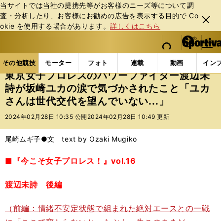
当サイトでは当社の提携先等がお客様のニーズ等について調
査・分析したり、お客様にお勧めの広告を表⽰する⽬的で Co
閉じ
okie を使⽤する場合があります。
詳しくはこちら
る
マイペ
web Sportiva (webスポルティーバ)
検索
メニュ
we
ー
その他競技の記事一覧
格闘技
プロレス
東京女子
b
ジ
その他競技
モーター
フォト
連載
動画
イン
ス
東京女子プロレスのパワーファイター渡辺未
ポ
詩が坂崎ユカの涙で気づかされたこと「ユカ
ル
さんは世代交代を望んでいない...」
テ
ィ
2024年02月28日 10:35 公開
2024年02月28日 10:49 更新
ー
バ
尾崎ムギ子●文 text by Ozaki Mugiko
■『今こそ女子プロレス！』vol.16
渡辺未詩 後編
（前編：情緒不安定状態で組まれた絶対エースとの一戦