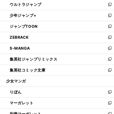
ウルトラジャンプ
く
で
ド
ィ
い
新
開
ウ
ン
ウ
し
少年ジャンプ+
く
で
ド
ィ
い
新
開
ウ
ン
ウ
し
ジャンプTOON
く
で
ド
ィ
い
新
開
ウ
ン
ウ
し
ZEBRACK
く
で
ド
ィ
い
新
開
ウ
ン
ウ
し
S-MANGA
く
で
ド
ィ
い
新
開
ウ
ン
ウ
し
集英社ジャンプリミックス
く
で
ド
ィ
い
新
開
ウ
ン
ウ
し
集英社コミック文庫
く
で
ド
ィ
い
新
開
ウ
ン
ウ
し
少女マンガ
く
で
ド
ィ
い
開
ウ
ン
ウ
りぼん
く
で
ド
ィ
新
開
ウ
ン
し
マーガレット
く
で
ド
い
新
開
ウ
ウ
し
別冊マーガレット
く
で