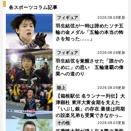
各スポーツコラム記事
フィギュア
2026.08.08更新
羽生結弦が一時は諦めたソチ五
輪の金メダル「五輪の本当の怖
さを知った......」
フィギュア
2026.08.08更新
羽生結弦を覚醒させた「誰かの
ために」の思い 五輪連覇の偉
業への道のり
陸上
2026.08.06更新
【箱根駅伝 名ランナー列伝】大
津顕杜 東洋大黄金期を支えた
「いぶし銀」の存在 最後は同期
の設楽兄弟も受賞できなかった
金栗杯に輝く
その他
2026.08.05更新