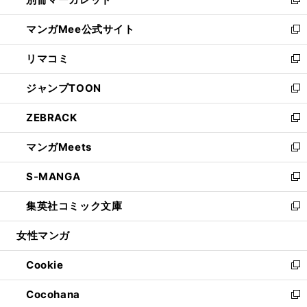
ィ
い
新
開
ン
ウ
し
マンガMee公式サイト
く
ド
ィ
い
新
ウ
ン
ウ
し
リマコミ
で
ド
ィ
い
新
開
ウ
ン
ウ
し
ジャンプTOON
く
で
ド
ィ
い
新
開
ウ
ン
ウ
し
ZEBRACK
く
で
ド
ィ
い
新
開
ウ
ン
ウ
し
マンガMeets
く
で
ド
ィ
い
新
開
ウ
ン
ウ
し
S-MANGA
く
で
ド
ィ
い
新
開
ウ
ン
ウ
し
集英社コミック文庫
く
で
ド
ィ
い
新
開
ウ
ン
ウ
し
女性マンガ
く
で
ド
ィ
い
開
ウ
ン
ウ
Cookie
く
で
ド
ィ
新
開
ウ
ン
し
Cocohana
く
で
ド
い
新