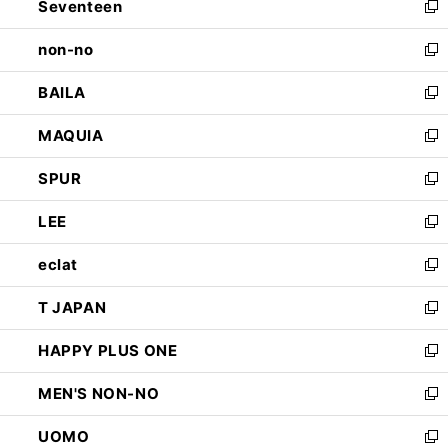
Seventeen
く
で
ド
新
開
ウ
し
non-no
く
で
い
新
開
ウ
し
BAILA
く
ィ
い
新
ン
ウ
し
MAQUIA
ド
ィ
い
新
ウ
ン
ウ
し
SPUR
で
ド
ィ
い
新
開
ウ
ン
ウ
し
LEE
く
で
ド
ィ
い
新
開
ウ
ン
ウ
し
eclat
く
で
ド
ィ
い
新
開
ウ
ン
ウ
し
T JAPAN
く
で
ド
ィ
い
新
開
ウ
ン
ウ
し
HAPPY PLUS ONE
く
で
ド
ィ
い
新
開
ウ
ン
ウ
し
MEN'S NON-NO
く
で
ド
ィ
い
新
開
ウ
ン
ウ
し
UOMO
く
で
ド
ィ
い
新