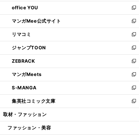
開
ウ
ウ
し
office YOU
く
で
ィ
い
新
開
ン
ウ
し
マンガMee公式サイト
く
ド
ィ
い
新
ウ
ン
ウ
し
リマコミ
で
ド
ィ
い
新
開
ウ
ン
ウ
し
ジャンプTOON
く
で
ド
ィ
い
新
開
ウ
ン
ウ
し
ZEBRACK
く
で
ド
ィ
い
新
開
ウ
ン
ウ
し
マンガMeets
く
で
ド
ィ
い
新
開
ウ
ン
ウ
し
S-MANGA
く
で
ド
ィ
い
新
開
ウ
ン
ウ
し
集英社コミック文庫
く
で
ド
ィ
い
新
開
ウ
ン
ウ
し
取材・ファッション
く
で
ド
ィ
い
開
ウ
ン
ウ
ファッション・美容
く
で
ド
ィ
開
ウ
ン