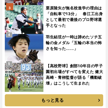
栗原陵矢が無名校進学の理由は
3
「自転車で13分」 春江工出身
として最初で最後のプロ野球選
手となった
4
羽生結弦が一時は諦めたソチ五
輪の金メダル「五輪の本当の怖
さを知った......」
5
【高校野球】創部10年目の甲子
園初出場がすべてを変えた 健大
高崎・青栁監督が語る「機動破
壊」はこうして生まれた
もっと見る