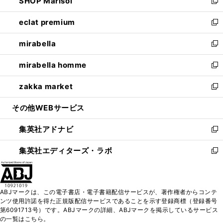
SHOP Marisol
く
で
ド
ィ
い
新
開
ウ
ン
ウ
し
eclat premium
く
で
ド
ィ
い
新
開
ウ
ン
ウ
し
mirabella
く
で
ド
ィ
い
新
開
ウ
ン
ウ
し
mirabella homme
く
で
ド
ィ
い
新
開
ウ
ン
ウ
し
zakka market
く
で
ド
ィ
い
新
開
ウ
ン
ウ
し
その他WEBサービス
く
で
ド
ィ
い
開
ウ
ン
ウ
集英社アドナビ
く
で
ド
ィ
新
開
ウ
ン
し
集英社エディターズ・ラボ
く
で
ド
い
新
開
ウ
ウ
し
く
で
ィ
い
開
ン
ウ
ABJマークは、この電子書店・電子書籍配信サービスが、著作権者からコンテ
く
ド
ィ
ンツ使用許諾を得た正規版配信サービスであることを示す登録商標（登録番号
ウ
ン
第6091713号）です。ABJマークの詳細、ABJマークを掲示しているサービス
で
ド
の一覧はこちら。