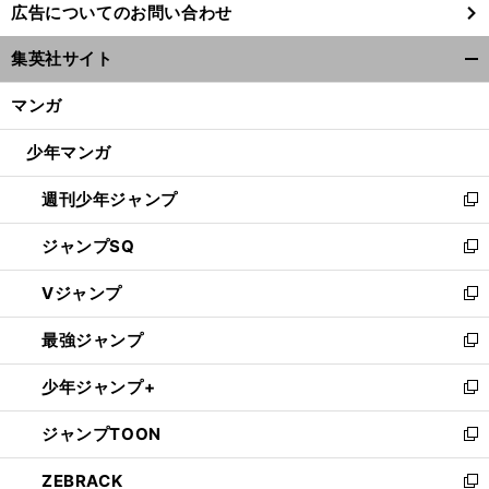
広告についてのお問い合わせ
い
ウ
集英社サイト
ィ
開
ン
く/
マンガ
ド
閉
ウ
じ
少年マンガ
で
る
開
週刊少年ジャンプ
く
新
し
ジャンプSQ
い
新
ウ
し
Vジャンプ
ィ
い
新
ン
ウ
し
最強ジャンプ
ド
ィ
い
新
ウ
ン
ウ
し
少年ジャンプ+
で
ド
ィ
い
新
開
ウ
ン
ウ
し
ジャンプTOON
く
で
ド
ィ
い
新
開
ウ
ン
ウ
し
ZEBRACK
く
で
ド
ィ
い
新