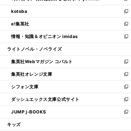
開
ウ
ン
ウ
し
kotoba
く
で
ド
ィ
い
新
開
ウ
ン
ウ
し
e!集英社
く
で
ド
ィ
い
新
開
ウ
ン
ウ
し
情報・知識＆オピニオン imidas
く
で
ド
ィ
い
新
開
ウ
ン
ウ
し
ライトノベル・ノベライズ
く
で
ド
ィ
い
開
ウ
ン
ウ
集英社Webマガジン コバルト
く
で
ド
ィ
新
開
ウ
ン
し
集英社オレンジ文庫
く
で
ド
い
新
開
ウ
ウ
し
シフォン文庫
く
で
ィ
い
新
開
ン
ウ
し
ダッシュエックス文庫公式サイト
く
ド
ィ
い
新
ウ
ン
ウ
し
JUMP j-BOOKS
で
ド
ィ
い
新
開
ウ
ン
ウ
し
キッズ
く
で
ド
ィ
い
開
ウ