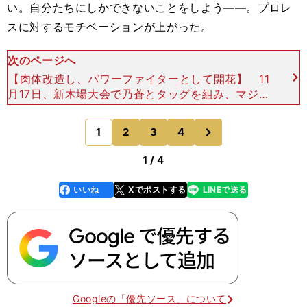
い。自分たちにしかできないことをしよう――。プロレ
スに対するモチベーションが上がった。
次のページへ
【肉体改造し、パワーファイターとして開花】 11
月17日、新木場大会で乃蒼とタッグを組み、マジカ
ルシュガーラビッツ（坂崎ユカ＆瑞希）が持つプリ
ンセスタッグ王座のベルトに挑戦。敗れたものの、
次
1
2
3
4
のページへ
初めてタイ
1 / 4
いいね
Xでポストする
LINEで送る
line
faceboo
x
k
Googleの「優先ソース」について