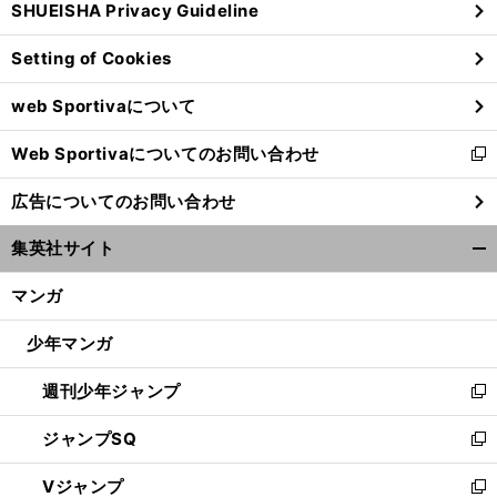
SHUEISHA Privacy Guideline
ィ
ン
Setting of Cookies
ド
ウ
web Sportivaについて
で
開
Web Sportivaについてのお問い合わせ
く
新
し
広告についてのお問い合わせ
い
ウ
集英社サイト
ィ
開
ン
く/
マンガ
ド
閉
ウ
じ
少年マンガ
で
る
開
週刊少年ジャンプ
く
新
し
ジャンプSQ
い
新
ウ
し
Vジャンプ
ィ
い
新