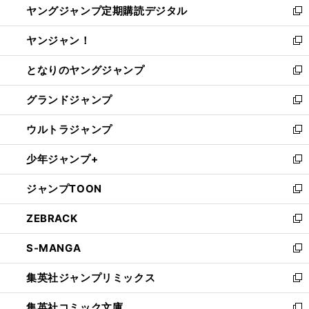
ヤングジャンプ定期購読デジタル
く
で
ド
い
新
開
ウ
ウ
し
ヤンジャン！
く
で
ィ
い
新
開
ン
ウ
し
となりのヤングジャンプ
く
ド
ィ
い
新
ウ
ン
ウ
し
グランドジャンプ
で
ド
ィ
い
新
開
ウ
ン
ウ
し
ウルトラジャンプ
く
で
ド
ィ
い
新
開
ウ
ン
ウ
し
少年ジャンプ+
く
で
ド
ィ
い
新
開
ウ
ン
ウ
し
ジャンプTOON
く
で
ド
ィ
い
新
開
ウ
ン
ウ
し
ZEBRACK
く
で
ド
ィ
い
新
開
ウ
ン
ウ
し
S-MANGA
く
で
ド
ィ
い
新
開
ウ
ン
ウ
し
集英社ジャンプリミックス
く
で
ド
ィ
い
新
開
ウ
ン
ウ
し
集英社コミック文庫
く
で
ド
ィ