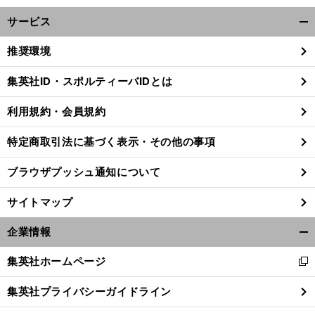
サービス
開
く/
推奨環境
閉
じ
集英社ID・スポルティーバIDとは
る
利用規約・会員規約
特定商取引法に基づく表示・その他の事項
ブラウザプッシュ通知について
サイトマップ
企業情報
開
く/
集英社ホームページ
新
閉
し
じ
集英社プライバシーガイドライン
い
る
ウ