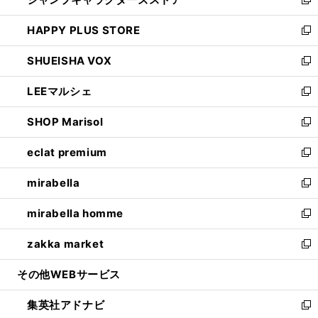
ィ
い
新
ン
ウ
し
HAPPY PLUS STORE
ド
ィ
い
新
ウ
ン
ウ
し
SHUEISHA VOX
で
ド
ィ
い
新
開
ウ
ン
ウ
し
LEEマルシェ
く
で
ド
ィ
い
新
開
ウ
ン
ウ
し
SHOP Marisol
く
で
ド
ィ
い
新
開
ウ
ン
ウ
し
eclat premium
く
で
ド
ィ
い
新
開
ウ
ン
ウ
し
mirabella
く
で
ド
ィ
い
新
開
ウ
ン
ウ
し
mirabella homme
く
で
ド
ィ
い
新
開
ウ
ン
ウ
し
zakka market
く
で
ド
ィ
い
新
開
ウ
ン
ウ
し
その他WEBサービス
く
で
ド
ィ
い
開
ウ
ン
ウ
集英社アドナビ
く
で
ド
ィ
新