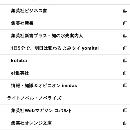
開
ウ
ン
し
集英社ビジネス書
く
で
ド
い
新
開
ウ
ウ
し
集英社新書
く
で
ィ
い
新
開
ン
ウ
し
集英社新書プラス - 知の水先案内人
く
ド
ィ
い
新
ウ
ン
ウ
し
1日5分で、明日は変わる よみタイ yomitai
で
ド
ィ
い
新
開
ウ
ン
ウ
し
kotoba
く
で
ド
ィ
い
新
開
ウ
ン
ウ
し
e!集英社
く
で
ド
ィ
い
新
開
ウ
ン
ウ
し
情報・知識＆オピニオン imidas
く
で
ド
ィ
い
新
開
ウ
ン
ウ
し
ライトノベル・ノベライズ
く
で
ド
ィ
い
開
ウ
ン
ウ
集英社Webマガジン コバルト
く
で
ド
ィ
新
開
ウ
ン
し
集英社オレンジ文庫
く
で
ド
い
新
開
ウ
ウ