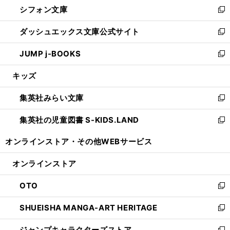
し
シフォン文庫
く
で
ィ
い
新
開
ン
ウ
し
ダッシュエックス文庫公式サイト
く
ド
ィ
い
新
ウ
ン
ウ
し
JUMP j-BOOKS
で
ド
ィ
い
新
開
ウ
ン
ウ
し
キッズ
く
で
ド
ィ
い
開
ウ
ン
ウ
集英社みらい文庫
く
で
ド
ィ
新
開
ウ
ン
し
集英社の児童図書 S-KIDS.LAND
く
で
ド
い
新
開
ウ
ウ
し
オンラインストア・
その他WEBサービス
く
で
ィ
い
開
ン
ウ
オンラインストア
く
ド
ィ
ウ
ン
OTO
で
ド
新
開
ウ
し
SHUEISHA MANGA-ART HERITAGE
く
で
い
新
開
ウ
し
ジャンプキャラクターズストア
く