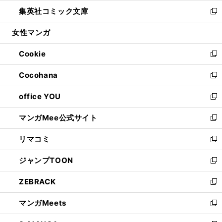
開
ウ
ン
ウ
し
集英社コミック文庫
く
で
ド
ィ
い
新
開
ウ
ン
ウ
し
女性マンガ
く
で
ド
ィ
い
開
ウ
ン
ウ
Cookie
く
で
ド
ィ
新
開
ウ
ン
し
Cocohana
く
で
ド
い
新
開
ウ
ウ
し
office YOU
く
で
ィ
い
新
開
ン
ウ
し
マンガMee公式サイト
く
ド
ィ
い
新
ウ
ン
ウ
し
リマコミ
で
ド
ィ
い
新
開
ウ
ン
ウ
し
ジャンプTOON
く
で
ド
ィ
い
新
開
ウ
ン
ウ
し
ZEBRACK
く
で
ド
ィ
い
新
開
ウ
ン
ウ
し
マンガMeets
く
で
ド
ィ
い
新
開
ウ
ン
ウ
し