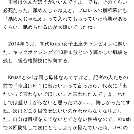
「本当は休んだほうがいいんですよ。でも、そのくらい
必死だった。舐めんじゃねえと。プロレスの横断幕にも
『舐めんじゃねえ』って入れてもらっていた時期がある
くらい、舐められるのが大嫌いでしたね」
2014年３月、初代Krush女子王座チャンピオンに輝い
た。キックボクシングで13勝１敗という輝かしい戦績を
残し、総合格闘技に転向する。
「KrushとK-1は同じ母体なんですけど、記者の人たちの
前で『今度はK-１に出たい』って言ったら、代表に『出
たいって言わないでほしい』と言われたんですよ。わた
しでは盛り上がらないと思ったのか......。悔しかったです
ね。次はどこを目指せばいいのかわからなくなりまし
た。自分は目標を立てないとできない性格なので、Krush
で３回防衛して次にどうしようか悩んでいた時、UFCの