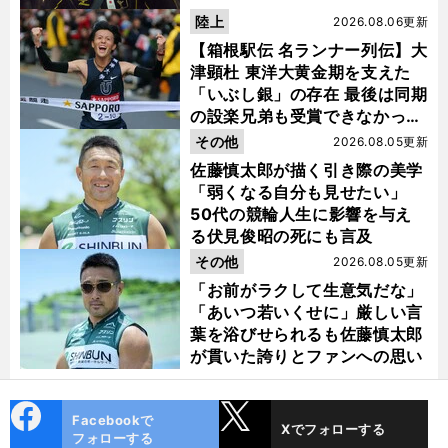
陸上
2026.08.06更新
【箱根駅伝 名ランナー列伝】大
津顕杜 東洋大黄金期を支えた
「いぶし銀」の存在 最後は同期
の設楽兄弟も受賞できなかった
金栗杯に輝く
その他
2026.08.05更新
佐藤慎太郎が描く引き際の美学
「弱くなる自分も見せたい」
50代の競輪人生に影響を与え
る伏見俊昭の死にも言及
その他
2026.08.05更新
「お前がラクして生意気だな」
「あいつ若いくせに」厳しい言
葉を浴びせられるも佐藤慎太郎
が貫いた誇りとファンへの思い
cebo
X
Facebookで
Xでフォローする
ok
フォローする