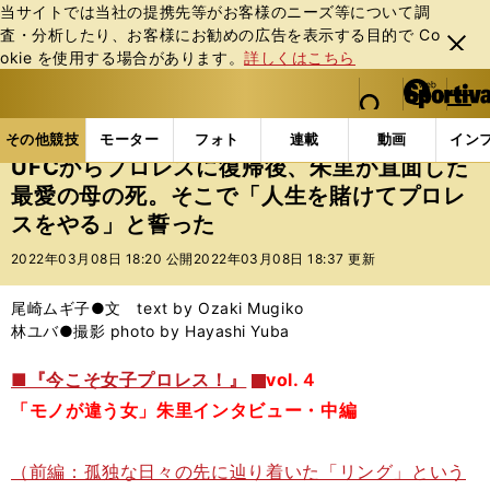
当サイトでは当社の提携先等がお客様のニーズ等について調
査・分析したり、お客様にお勧めの広告を表⽰する⽬的で Co
閉じ
okie を使⽤する場合があります。
詳しくはこちら
る
マイペ
web Sportiva (webスポルティーバ)
検索
メニュ
we
ー
その他競技の記事一覧
格闘技
プロレス
UFCか
b
ジ
その他競技
モーター
フォト
連載
動画
イン
ス
UFCからプロレスに復帰後、朱里が直面した
ポ
最愛の母の死。そこで「人生を賭けてプロレ
ル
スをやる」と誓った
テ
ィ
2022年03月08日 18:20 公開
2022年03月08日 18:37 更新
ー
バ
尾崎ムギ子●文 text by Ozaki Mugiko
林ユバ●撮影 photo by Hayashi Yuba
■『今こそ女子プロレス！』
vol.４
「モノが違う女」朱里インタビュー・中編
（前編：孤独な日々の先に辿り着いた「リング」という