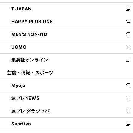
開
ウ
ン
ウ
し
T JAPAN
く
で
ド
ィ
い
新
開
ウ
ン
ウ
し
HAPPY PLUS ONE
く
で
ド
ィ
い
新
開
ウ
ン
ウ
し
MEN'S NON-NO
く
で
ド
ィ
い
新
開
ウ
ン
ウ
し
UOMO
く
で
ド
ィ
い
新
開
ウ
ン
ウ
し
集英社オンライン
く
で
ド
ィ
い
新
開
ウ
ン
ウ
し
芸能・情報・スポーツ
く
で
ド
ィ
い
開
ウ
ン
ウ
Myojo
く
で
ド
ィ
新
開
ウ
ン
し
週プレNEWS
く
で
ド
い
新
開
ウ
ウ
し
週プレ グラジャパ!
く
で
ィ
い
新
開
ン
ウ
し
Sportiva
く
ド
ィ
い
新
ウ
ン
ウ
し