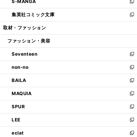
S-MANGA
く
で
ド
ィ
い
新
開
ウ
ン
ウ
し
集英社コミック文庫
く
で
ド
ィ
い
新
開
ウ
ン
ウ
し
取材・ファッション
く
で
ド
ィ
い
開
ウ
ン
ウ
ファッション・美容
く
で
ド
ィ
開
ウ
ン
Seventeen
く
で
ド
新
開
ウ
し
non-no
く
で
い
新
開
ウ
し
BAILA
く
ィ
い
新
ン
ウ
し
MAQUIA
ド
ィ
い
新
ウ
ン
ウ
し
SPUR
で
ド
ィ
い
新
開
ウ
ン
ウ
し
LEE
く
で
ド
ィ
い
新
開
ウ
ン
ウ
し
eclat
く
で
ド
ィ
い
新