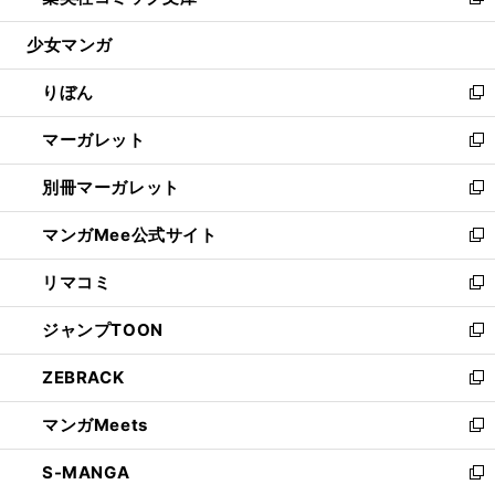
い
新
開
ウ
ン
ウ
し
少女マンガ
く
で
ド
ィ
い
開
ウ
ン
ウ
りぼん
く
で
ド
ィ
新
開
ウ
ン
し
マーガレット
く
で
ド
い
新
開
ウ
ウ
し
別冊マーガレット
く
で
ィ
い
新
開
ン
ウ
し
マンガMee公式サイト
く
ド
ィ
い
新
ウ
ン
ウ
し
リマコミ
で
ド
ィ
い
新
開
ウ
ン
ウ
し
ジャンプTOON
く
で
ド
ィ
い
新
開
ウ
ン
ウ
し
ZEBRACK
く
で
ド
ィ
い
新
開
ウ
ン
ウ
し
マンガMeets
く
で
ド
ィ
い
新
開
ウ
ン
ウ
し
S-MANGA
く
で
ド
ィ
い
新