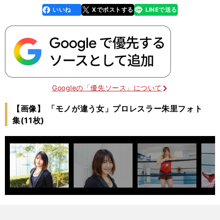
いいね
Xでポストする
LINEで送る
line
faceboo
x
k
Googleの「優先ソース」について
【画像】 「モノが違う女」プロレスラー朱里フォト
集(11枚)