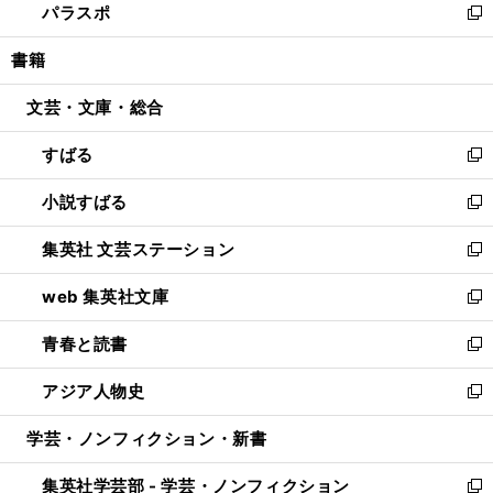
パラスポ
で
ド
ィ
い
新
開
ウ
ン
ウ
し
書籍
く
で
ド
ィ
い
開
ウ
ン
ウ
文芸・文庫・総合
く
で
ド
ィ
開
ウ
ン
すばる
く
で
ド
新
開
ウ
し
小説すばる
く
で
い
新
開
ウ
し
集英社 文芸ステーション
く
ィ
い
新
ン
ウ
し
web 集英社文庫
ド
ィ
い
新
ウ
ン
ウ
し
青春と読書
で
ド
ィ
い
新
開
ウ
ン
ウ
し
アジア人物史
く
で
ド
ィ
い
新
開
ウ
ン
ウ
し
学芸・ノンフィクション・新書
く
で
ド
ィ
い
開
ウ
ン
ウ
集英社学芸部 - 学芸・ノンフィクション
く
で
ド
ィ
新