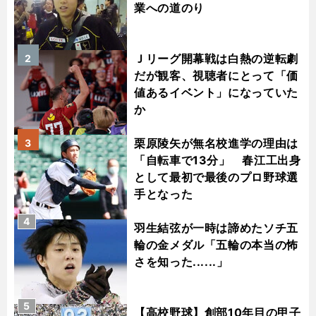
業への道のり
Ｊリーグ開幕戦は白熱の逆転劇
2
だが観客、視聴者にとって「価
値あるイベント」になっていた
か
栗原陵矢が無名校進学の理由は
3
「自転車で13分」 春江工出身
として最初で最後のプロ野球選
手となった
4
羽生結弦が一時は諦めたソチ五
輪の金メダル「五輪の本当の怖
さを知った......」
5
【高校野球】創部10年目の甲子