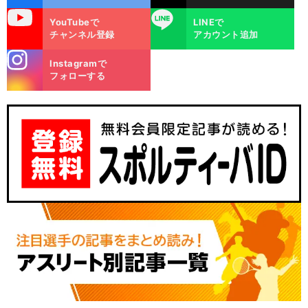
uTube
LINE
YouTubeで
LINEで
チャンネル登録
アカウント追加
stagra
Instagramで
m
フォローする
。
。
.
リ
」
前
へ