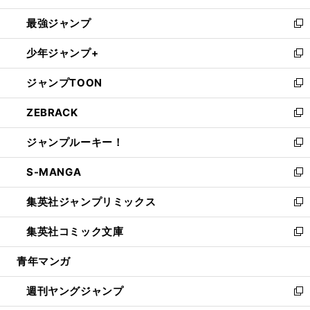
ン
ウ
し
最強ジャンプ
ド
ィ
い
新
ウ
ン
ウ
し
少年ジャンプ+
で
ド
ィ
い
新
開
ウ
ン
ウ
し
ジャンプTOON
く
で
ド
ィ
い
新
開
ウ
ン
ウ
し
ZEBRACK
く
で
ド
ィ
い
新
開
ウ
ン
ウ
し
ジャンプルーキー！
く
で
ド
ィ
い
新
開
ウ
ン
ウ
し
S-MANGA
く
で
ド
ィ
い
新
開
ウ
ン
ウ
し
集英社ジャンプリミックス
く
で
ド
ィ
い
新
開
ウ
ン
ウ
し
集英社コミック文庫
く
で
ド
ィ
い
新
開
ウ
ン
ウ
し
青年マンガ
く
で
ド
ィ
い
開
ウ
ン
ウ
週刊ヤングジャンプ
く
で
ド
ィ
新
開
ウ
ン
し