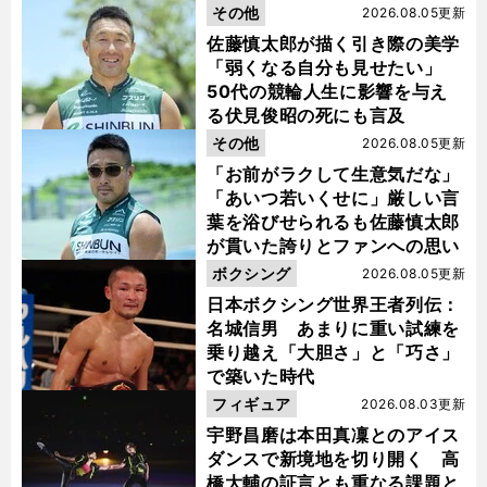
金栗杯に輝く
その他
2026.08.05更新
佐藤慎太郎が描く引き際の美学
「弱くなる自分も見せたい」
50代の競輪人生に影響を与え
る伏見俊昭の死にも言及
その他
2026.08.05更新
「お前がラクして生意気だな」
「あいつ若いくせに」厳しい言
葉を浴びせられるも佐藤慎太郎
が貫いた誇りとファンへの思い
ボクシング
2026.08.05更新
日本ボクシング世界王者列伝：
名城信男 あまりに重い試練を
乗り越え「大胆さ」と「巧さ」
で築いた時代
フィギュア
2026.08.03更新
宇野昌磨は本田真凜とのアイス
ダンスで新境地を切り開く 高
橋大輔の証言とも重なる課題と