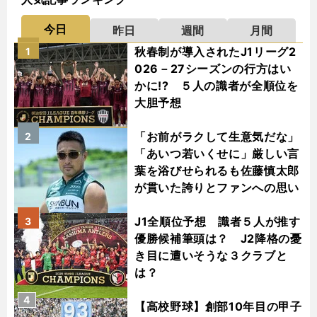
今日
昨日
週間
月間
秋春制が導入されたJ1リーグ2
1
026－27シーズンの行方はい
かに!? ５人の識者が全順位を
大胆予想
「お前がラクして生意気だな」
2
「あいつ若いくせに」厳しい言
葉を浴びせられるも佐藤慎太郎
が貫いた誇りとファンへの思い
J1全順位予想 識者５人が推す
3
優勝候補筆頭は？ J2降格の憂
き目に遭いそうな３クラブと
は？
4
【高校野球】創部10年目の甲子