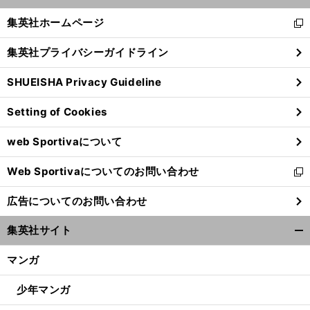
開
く/
集英社ホームページ
新
閉
し
じ
集英社プライバシーガイドライン
い
る
ウ
SHUEISHA Privacy Guideline
ィ
ン
Setting of Cookies
ド
ウ
web Sportivaについて
で
開
Web Sportivaについてのお問い合わせ
く
新
し
広告についてのお問い合わせ
い
ウ
集英社サイト
ィ
開
ン
く/
マンガ
ド
閉
ウ
じ
少年マンガ
で
る
開