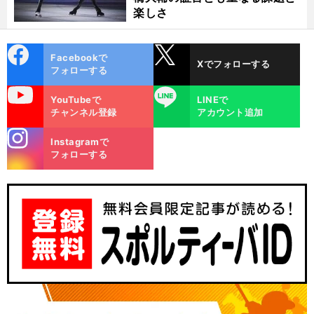
楽しさ
cebo
X
Facebookで
Xでフォローする
ok
フォローする
uTube
LINE
YouTubeで
LINEで
チャンネル登録
アカウント追加
stagra
Instagramで
m
フォローする
、
。
人
」
前