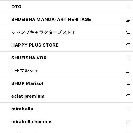
ウ
ン
OTO
で
ド
新
開
ウ
し
SHUEISHA MANGA-ART HERITAGE
く
で
い
新
開
ウ
し
ジャンプキャラクターズストア
く
ィ
い
新
ン
ウ
し
HAPPY PLUS STORE
ド
ィ
い
新
ウ
ン
ウ
し
SHUEISHA VOX
で
ド
ィ
い
新
開
ウ
ン
ウ
し
LEEマルシェ
く
で
ド
ィ
い
新
開
ウ
ン
ウ
し
SHOP Marisol
く
で
ド
ィ
い
新
開
ウ
ン
ウ
し
eclat premium
く
で
ド
ィ
い
新
開
ウ
ン
ウ
し
mirabella
く
で
ド
ィ
い
新
開
ウ
ン
ウ
し
mirabella homme
く
で
ド
ィ
い
新
開
ウ
ン
ウ
し