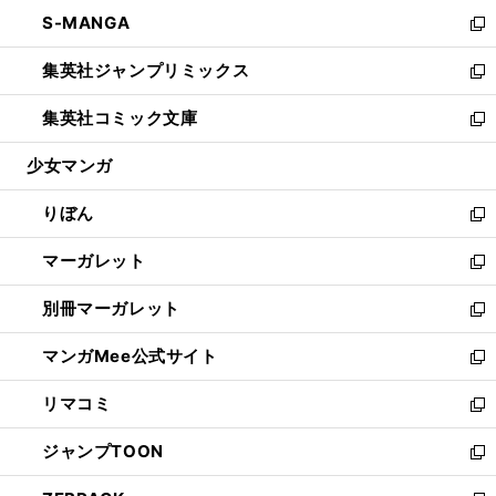
ウ
ン
ウ
し
S-MANGA
く
で
ド
ィ
い
新
開
ウ
ン
ウ
し
集英社ジャンプリミックス
く
で
ド
ィ
い
新
開
ウ
ン
ウ
し
集英社コミック文庫
く
で
ド
ィ
い
新
開
ウ
ン
ウ
し
少女マンガ
く
で
ド
ィ
い
開
ウ
ン
ウ
りぼん
く
で
ド
ィ
新
開
ウ
ン
し
マーガレット
く
で
ド
い
新
開
ウ
ウ
し
別冊マーガレット
く
で
ィ
い
新
開
ン
ウ
し
マンガMee公式サイト
く
ド
ィ
い
新
ウ
ン
ウ
し
リマコミ
で
ド
ィ
い
新
開
ウ
ン
ウ
し
ジャンプTOON
く
で
ド
ィ
い
新
開
ウ
ン
ウ
し