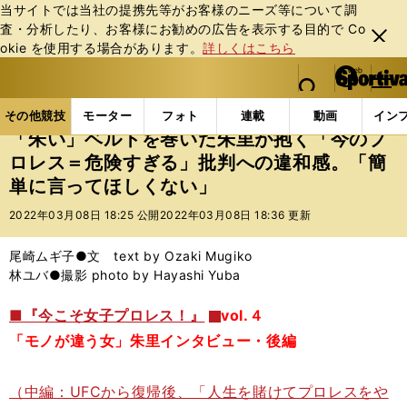
当サイトでは当社の提携先等がお客様のニーズ等について調
査・分析したり、お客様にお勧めの広告を表⽰する⽬的で Co
閉じ
okie を使⽤する場合があります。
詳しくはこちら
る
マイペ
web Sportiva (webスポルティーバ)
検索
メニュ
we
ー
その他競技の記事一覧
格闘技
プロレス
「朱い
b
ジ
その他競技
モーター
フォト
連載
動画
イン
ス
「朱い」ベルトを巻いた朱里が抱く「今のプ
ポ
ロレス＝危険すぎる」批判への違和感。「簡
ル
単に言ってほしくない」
テ
ィ
2022年03月08日 18:25 公開
2022年03月08日 18:36 更新
ー
バ
尾崎ムギ子●文 text by Ozaki Mugiko
林ユバ●撮影 photo by Hayashi Yuba
■『今こそ女子プロレス！』
vol.４
「モノが違う女」朱里インタビュー・後編
（中編：UFCから復帰後、「人生を賭けてプロレスをや