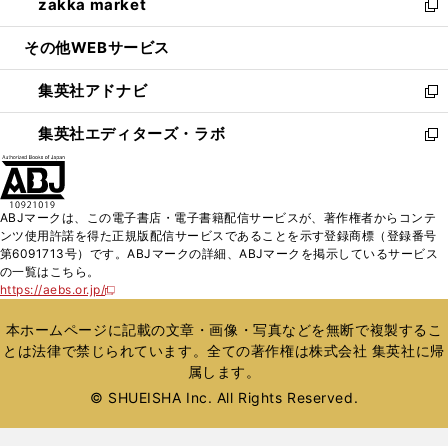
zakka market
く
で
ド
ィ
い
新
開
ウ
ン
ウ
し
その他WEBサービス
く
で
ド
ィ
い
開
ウ
ン
ウ
集英社アドナビ
く
で
ド
ィ
新
開
ウ
ン
し
集英社エディターズ・ラボ
く
で
ド
い
新
開
ウ
ウ
し
く
で
ィ
い
開
ン
ウ
ABJマークは、この電子書店・電子書籍配信サービスが、著作権者からコンテ
く
ド
ィ
ンツ使用許諾を得た正規版配信サービスであることを示す登録商標（登録番号
ウ
ン
第6091713号）です。ABJマークの詳細、ABJマークを掲示しているサービス
で
ド
の一覧はこちら。
開
ウ
https://aebs.or.jp/
新
く
で
し
い
開
本ホームページに記載の文章・画像・写真などを無断で複製するこ
ウ
く
とは法律で禁じられています。全ての著作権は株式会社 集英社に帰
ィ
属します。
ン
ド
© SHUEISHA Inc. All Rights Reserved.
ウ
で
開