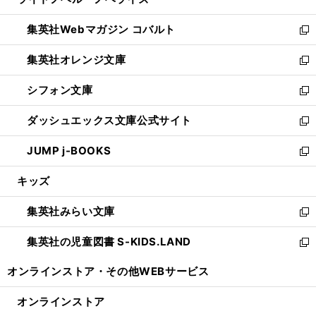
ド
ィ
い
開
ウ
ン
ウ
集英社Webマガジン コバルト
く
で
ド
ィ
新
開
ウ
ン
し
集英社オレンジ文庫
く
で
ド
い
新
開
ウ
ウ
し
シフォン文庫
く
で
ィ
い
新
開
ン
ウ
し
ダッシュエックス文庫公式サイト
く
ド
ィ
い
新
ウ
ン
ウ
し
JUMP j-BOOKS
で
ド
ィ
い
新
開
ウ
ン
ウ
し
キッズ
く
で
ド
ィ
い
開
ウ
ン
ウ
集英社みらい文庫
く
で
ド
ィ
新
開
ウ
ン
し
集英社の児童図書 S-KIDS.LAND
く
で
ド
い
新
開
ウ
ウ
し
オンラインストア・
その他WEBサービス
く
で
ィ
い
開
ン
ウ
オンラインストア
く
ド
ィ