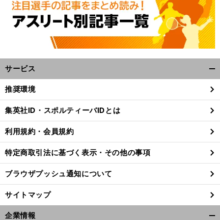
帰後
母の死
「
をやる
へ
サービス
開
く/
推奨環境
閉
じ
集英社ID・スポルティーバIDとは
る
利用規約・会員規約
特定商取引法に基づく表示・その他の事項
ブラウザプッシュ通知について
サイトマップ
企業情報