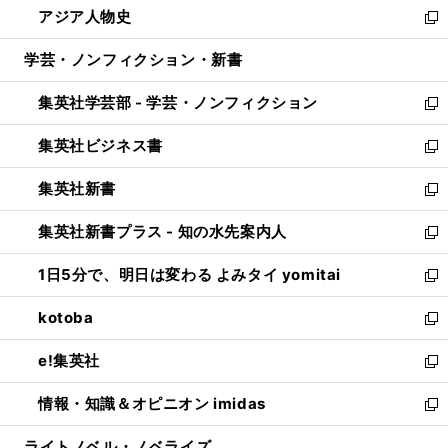
アジア人物史
く
で
ド
ィ
い
新
開
ウ
ン
ウ
し
学芸・ノンフィクション・新書
く
で
ド
ィ
い
開
ウ
ン
ウ
集英社学芸部 - 学芸・ノンフィクション
く
で
ド
ィ
新
開
ウ
ン
し
集英社ビジネス書
く
で
ド
い
新
開
ウ
ウ
し
集英社新書
く
で
ィ
い
新
開
ン
ウ
し
集英社新書プラス - 知の水先案内人
く
ド
ィ
い
新
ウ
ン
ウ
し
1日5分で、明日は変わる よみタイ yomitai
で
ド
ィ
い
新
開
ウ
ン
ウ
し
kotoba
く
で
ド
ィ
い
新
開
ウ
ン
ウ
し
e!集英社
く
で
ド
ィ
い
新
開
ウ
ン
ウ
し
情報・知識＆オピニオン imidas
く
で
ド
ィ
い
新
開
ウ
ン
ウ
し
ライトノベル・ノベライズ
く
で