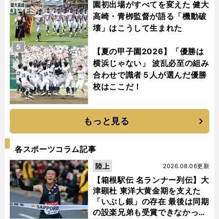
園初出場がすべてを変えた 健大
高崎・青栁監督が語る「機動破
壊」はこうして生まれた
5
【夏の甲子園2026】「優勝は
横浜じゃない」 波乱必至の組み
合わせで識者５人が選んだ優勝
校はここだ！
もっと見る
各スポーツコラム記事
陸上
2026.08.06更新
【箱根駅伝 名ランナー列伝】大
津顕杜 東洋大黄金期を支えた
「いぶし銀」の存在 最後は同期
の設楽兄弟も受賞できなかった