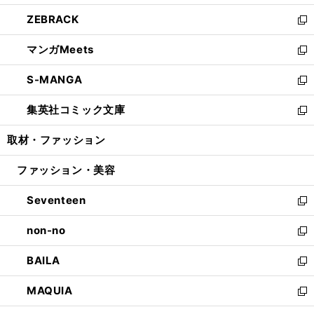
開
ウ
ン
ウ
し
ZEBRACK
く
で
ド
ィ
い
新
開
ウ
ン
ウ
し
マンガMeets
く
で
ド
ィ
い
新
開
ウ
ン
ウ
し
S-MANGA
く
で
ド
ィ
い
新
開
ウ
ン
ウ
し
集英社コミック文庫
く
で
ド
ィ
い
新
開
ウ
ン
ウ
し
取材・ファッション
く
で
ド
ィ
い
開
ウ
ン
ウ
ファッション・美容
く
で
ド
ィ
開
ウ
ン
Seventeen
く
で
ド
新
開
ウ
し
non-no
く
で
い
新
開
ウ
し
BAILA
く
ィ
い
新
ン
ウ
し
MAQUIA
ド
ィ
い
新
ウ
ン
ウ
し