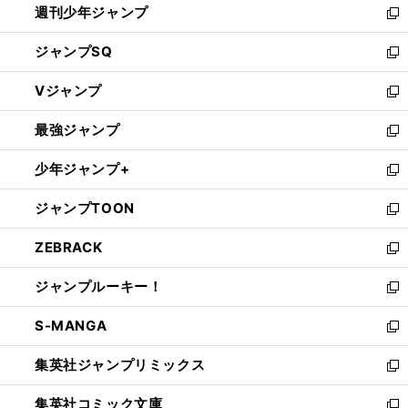
週刊少年ジャンプ
く
新
し
ジャンプSQ
い
新
ウ
し
Vジャンプ
ィ
い
新
ン
ウ
し
最強ジャンプ
ド
ィ
い
新
ウ
ン
ウ
し
少年ジャンプ+
で
ド
ィ
い
新
開
ウ
ン
ウ
し
ジャンプTOON
く
で
ド
ィ
い
新
開
ウ
ン
ウ
し
ZEBRACK
く
で
ド
ィ
い
新
開
ウ
ン
ウ
し
ジャンプルーキー！
く
で
ド
ィ
い
新
開
ウ
ン
ウ
し
S-MANGA
く
で
ド
ィ
い
新
開
ウ
ン
ウ
し
集英社ジャンプリミックス
く
で
ド
ィ
い
新
開
ウ
ン
ウ
し
集英社コミック文庫
く
で
ド
ィ
い