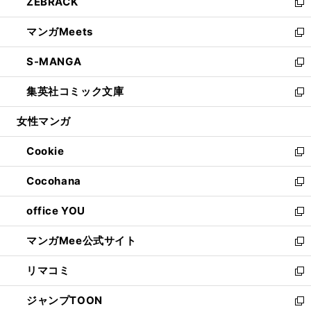
ZEBRACK
く
で
ド
ィ
い
新
開
ウ
ン
ウ
し
マンガMeets
く
で
ド
ィ
い
新
開
ウ
ン
ウ
し
S-MANGA
く
で
ド
ィ
い
新
開
ウ
ン
ウ
し
集英社コミック文庫
く
で
ド
ィ
い
新
開
ウ
ン
ウ
し
女性マンガ
く
で
ド
ィ
い
開
ウ
ン
ウ
Cookie
く
で
ド
ィ
新
開
ウ
ン
し
Cocohana
く
で
ド
い
新
開
ウ
ウ
し
office YOU
く
で
ィ
い
新
開
ン
ウ
し
マンガMee公式サイト
く
ド
ィ
い
新
ウ
ン
ウ
し
リマコミ
で
ド
ィ
い
新
開
ウ
ン
ウ
し
ジャンプTOON
く
で
ド
ィ
い
新