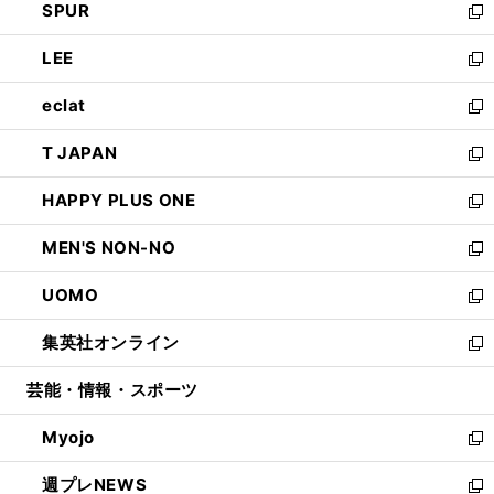
SPUR
で
ド
ィ
い
新
開
ウ
ン
ウ
し
LEE
く
で
ド
ィ
い
新
開
ウ
ン
ウ
し
eclat
く
で
ド
ィ
い
新
開
ウ
ン
ウ
し
T JAPAN
く
で
ド
ィ
い
新
開
ウ
ン
ウ
し
HAPPY PLUS ONE
く
で
ド
ィ
い
新
開
ウ
ン
ウ
し
MEN'S NON-NO
く
で
ド
ィ
い
新
開
ウ
ン
ウ
し
UOMO
く
で
ド
ィ
い
新
開
ウ
ン
ウ
し
集英社オンライン
く
で
ド
ィ
い
新
開
ウ
ン
ウ
し
芸能・情報・スポーツ
く
で
ド
ィ
い
開
ウ
ン
ウ
Myojo
く
で
ド
ィ
新
開
ウ
ン
し
週プレNEWS
く
で
ド
い
新