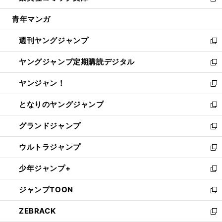
新
開
ウ
ン
ウ
し
青年マンガ
く
で
ド
ィ
い
開
ウ
ン
ウ
週刊ヤングジャンプ
く
で
ド
ィ
新
開
ウ
ン
し
ヤングジャンプ定期購読デジタル
く
で
ド
い
新
開
ウ
ウ
し
ヤンジャン！
く
で
ィ
い
新
開
ン
ウ
し
となりのヤングジャンプ
く
ド
ィ
い
新
ウ
ン
ウ
し
グランドジャンプ
で
ド
ィ
い
新
開
ウ
ン
ウ
し
ウルトラジャンプ
く
で
ド
ィ
い
新
開
ウ
ン
ウ
し
少年ジャンプ+
く
で
ド
ィ
い
新
開
ウ
ン
ウ
し
ジャンプTOON
く
で
ド
ィ
い
新
開
ウ
ン
ウ
し
ZEBRACK
く
で
ド
ィ
い
新
開