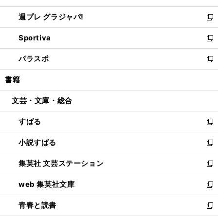
開
ウ
ウ
し
週プレ グラジャパ!
く
で
ィ
い
新
開
ン
ウ
し
Sportiva
く
ド
ィ
い
新
ウ
ン
ウ
し
パラスポ
で
ド
ィ
い
新
開
ウ
ン
ウ
し
書籍
く
で
ド
ィ
い
開
ウ
ン
ウ
文芸・文庫・総合
く
で
ド
ィ
開
ウ
ン
すばる
く
で
ド
新
開
ウ
し
小説すばる
く
で
い
新
開
ウ
し
集英社 文芸ステーション
く
ィ
い
新
ン
ウ
し
web 集英社文庫
ド
ィ
い
新
ウ
ン
ウ
し
青春と読書
で
ド
ィ
い
新
開
ウ
ン
ウ
し