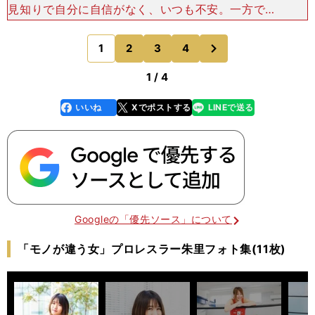
見知りで自分に自信がなく、いつも不安。一方で負
けず嫌いでプライドが高く、ダークな一面もある。
朱里のプロレスには、感情や生き様が滲み出る。
次
1
2
3
4
のページへ
「感情は出やすいタ
1 / 4
いいね
Xでポストする
LINEで送る
line
faceboo
x
k
Googleの「優先ソース」について
「モノが違う女」プロレスラー朱里フォト集(11枚)